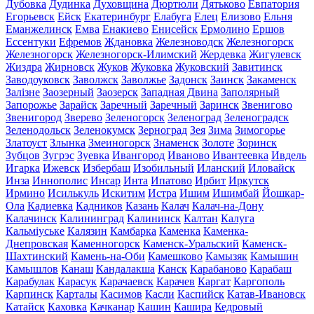
Дубовка
Дудинка
Духовщина
Дюртюли
Дятьково
Евпатория
Егорьевск
Ейск
Екатеринбург
Елабуга
Елец
Елизово
Ельня
Еманжелинск
Емва
Енакиево
Енисейск
Ермолино
Ершов
Ессентуки
Ефремов
Ждановка
Железноводск
Железногорск
Железногорск
Железногорск-Илимский
Жердевка
Жигулевск
Жиздра
Жирновск
Жуков
Жуковка
Жуковский
Завитинск
Заводоуковск
Заволжск
Заволжье
Задонск
Заинск
Закаменск
Залізне
Заозерный
Заозерск
Западная Двина
Заполярный
Запорожье
Зарайск
Заречный
Заречный
Заринск
Звенигово
Звенигород
Зверево
Зеленогорск
Зеленоград
Зеленоградск
Зеленодольск
Зеленокумск
Зерноград
Зея
Зима
Зимогорье
Златоуст
Злынка
Змеиногорск
Знаменск
Золоте
Зоринск
Зубцов
Зугрэс
Зуевка
Ивангород
Иваново
Ивантеевка
Ивдель
Игарка
Ижевск
Избербаш
Изобильный
Иланский
Иловайск
Инза
Иннополис
Инсар
Инта
Ипатово
Ирбит
Иркутск
Ирмино
Исилькуль
Искитим
Истра
Ишим
Ишимбай
Йошкар-
Ола
Кадиевка
Кадников
Казань
Калач
Калач-на-Дону
Калачинск
Калининград
Калининск
Калтан
Калуга
Кальміуське
Калязин
Камбарка
Каменка
Каменка-
Днепровская
Каменногорск
Каменск-Уральский
Каменск-
Шахтинский
Камень-на-Оби
Камешково
Камызяк
Камышин
Камышлов
Канаш
Кандалакша
Канск
Карабаново
Карабаш
Карабулак
Карасук
Карачаевск
Карачев
Каргат
Каргополь
Карпинск
Карталы
Касимов
Касли
Каспийск
Катав-Ивановск
Катайск
Каховка
Качканар
Кашин
Кашира
Кедровый