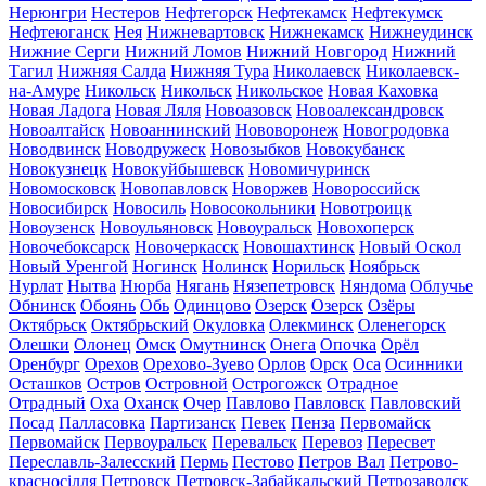
Нерюнгри
Нестеров
Нефтегорск
Нефтекамск
Нефтекумск
Нефтеюганск
Нея
Нижневартовск
Нижнекамск
Нижнеудинск
Нижние Серги
Нижний Ломов
Нижний Новгород
Нижний
Тагил
Нижняя Салда
Нижняя Тура
Николаевск
Николаевск-
на-Амуре
Никольск
Никольск
Никольское
Новая Каховка
Новая Ладога
Новая Ляля
Новоазовск
Новоалександровск
Новоалтайск
Новоаннинский
Нововоронеж
Новогродовка
Новодвинск
Новодружеск
Новозыбков
Новокубанск
Новокузнецк
Новокуйбышевск
Новомичуринск
Новомосковск
Новопавловск
Новоржев
Новороссийск
Новосибирск
Новосиль
Новосокольники
Новотроицк
Новоузенск
Новоульяновск
Новоуральск
Новохоперск
Новочебоксарск
Новочеркасск
Новошахтинск
Новый Оскол
Новый Уренгой
Ногинск
Нолинск
Норильск
Ноябрьск
Нурлат
Нытва
Нюрба
Нягань
Нязепетровск
Няндома
Облучье
Обнинск
Обоянь
Обь
Одинцово
Озерск
Озерск
Озёры
Октябрьск
Октябрьский
Окуловка
Олекминск
Оленегорск
Олешки
Олонец
Омск
Омутнинск
Онега
Опочка
Орёл
Оренбург
Орехов
Орехово-Зуево
Орлов
Орск
Оса
Осинники
Осташков
Остров
Островной
Острогожск
Отрадное
Отрадный
Оха
Оханск
Очер
Павлово
Павловск
Павловский
Посад
Палласовка
Партизанск
Певек
Пенза
Первомайск
Первомайск
Первоуральск
Перевальск
Перевоз
Пересвет
Переславль-Залесский
Пермь
Пестово
Петров Вал
Петрово-
красносілля
Петровск
Петровск-Забайкальский
Петрозаводск