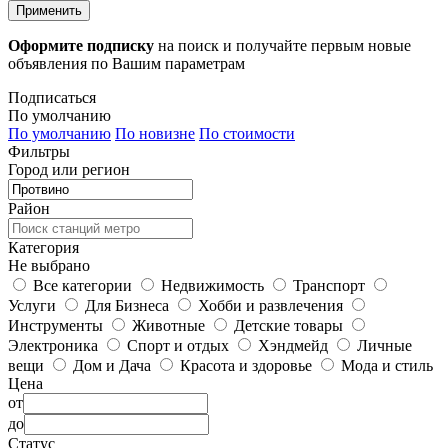
Применить
Оформите подписку
на поиск и получайте первым новые
объявления по Вашим параметрам
Подписаться
По умолчанию
По умолчанию
По новизне
По стоимости
Фильтры
Город или регион
Район
Категория
Не выбрано
Все категории
Недвижимость
Транспорт
Услуги
Для Бизнеса
Хобби и развлечения
Инструменты
Животные
Детские товары
Электроника
Спорт и отдых
Хэндмейд
Личные
вещи
Дом и Дача
Красота и здоровье
Мода и стиль
Цена
от
до
Статус