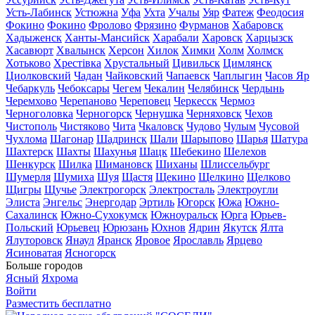
Усть-Лабинск
Устюжна
Уфа
Ухта
Учалы
Уяр
Фатеж
Феодосия
Фокино
Фокино
Фролово
Фрязино
Фурманов
Хабаровск
Хадыженск
Ханты-Мансийск
Харабали
Харовск
Харцызск
Хасавюрт
Хвалынск
Херсон
Хилок
Химки
Холм
Холмск
Хотьково
Хрестівка
Хрустальный
Цивильск
Цимлянск
Циолковский
Чадан
Чайковский
Чапаевск
Чаплыгин
Часов Яр
Чебаркуль
Чебоксары
Чегем
Чекалин
Челябинск
Чердынь
Черемхово
Черепаново
Череповец
Черкесск
Чермоз
Черноголовка
Черногорск
Чернушка
Черняховск
Чехов
Чистополь
Чистяково
Чита
Чкаловск
Чудово
Чулым
Чусовой
Чухлома
Шагонар
Шадринск
Шали
Шарыпово
Шарья
Шатура
Шахтерск
Шахты
Шахунья
Шацк
Шебекино
Шелехов
Шенкурск
Шилка
Шимановск
Шиханы
Шлиссельбург
Шумерля
Шумиха
Шуя
Щастя
Щекино
Щелкино
Щелково
Щигры
Щучье
Электрогорск
Электросталь
Электроугли
Элиста
Энгельс
Энергодар
Эртиль
Югорск
Южа
Южно-
Сахалинск
Южно-Сухокумск
Южноуральск
Юрга
Юрьев-
Польский
Юрьевец
Юрюзань
Юхнов
Ядрин
Якутск
Ялта
Ялуторовск
Янаул
Яранск
Яровое
Ярославль
Ярцево
Ясиноватая
Ясногорск
Больше городов
Ясный
Яхрома
Войти
Разместить бесплатно