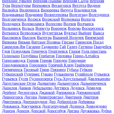
Верхний Уфалей
Верхняя Пышма
Верхняя Салда
Верхняя
Тура
Верхотурье
Верхоянск
Весьегонск
Ветлуга
Видное
Вилюйск
Вилючинск
Вихоревка
Вичуга
Владивосток
Владикавказ
Владимир
Вознесеновка
Волгоград
Волгодонск
Волгореченск
Волжск
Волжский
Волноваха
Вологда
Володарск
Волоколамск
Волосово
Волхов
Волчанск
Вольнянск
Вольск
Воркута
Воронеж
Ворсма
Воскресенск
Воткинск
Всеволожск
Вуглегірськ
Вуктыл
Выборг
Выкса
Высоковск
Высоцк
Вытегра
Вышний Волочек
Вяземский
Вязники
Вязьма
Вятские Поляны
Гірське
Гаврилов Посад
Гаврилов-Ям
Гагарин
Гаджиево
Гай
Галич
Гатчина
Гвардейск
Гдов
Геленджик
Геническ
Георгиевск
Глазов
Гола пристань
Голицыно
Голубівка
Горбатов
Горловка
Горно-Алтайск
Горнозаводск
Горняк
Горняк
Городец
Городище
Городовиковск
Гороховец
Горячий Ключ
Грайворон
Гремячинск
Грозный
Грязи
Грязовец
Губаха
Губкин
Губкинский
Гудермес
Гуково
Гулькевичи
Гуляйполе
Гурьевск
Гурьевск
Гусев
Гусиноозерск
Гусь-Хрустальный
Давлеканово
Дагестанские Огни
Далматово
Дальнегорск
Дальнереченск
Данилов
Данков
Дебальцево
Дегтярск
Дедовск
Демидов
Дербент
Десногорск
Джанкой
Дзержинск
Дзержинский
Дивногорск
Дигора
Димитровград
Дмитриев
Дмитров
Дмитровск
Днепрорудное
Дно
Добропілля
Добрянка
Довжанск
Докучаевск
Долгопрудный
Долинск
Домодедово
Донецк
Донецк
Донской
Дорогобуж
Дрезна
Дружковка
Дубна