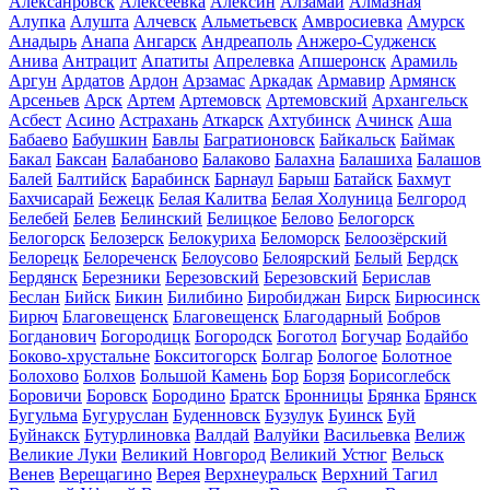
Алексанровск
Алексеевка
Алексин
Алзамай
Алмазная
Алупка
Алушта
Алчевск
Альметьевск
Амвросиевка
Амурск
Анадырь
Анапа
Ангарск
Андреаполь
Анжеро-Судженск
Анива
Антрацит
Апатиты
Апрелевка
Апшеронск
Арамиль
Аргун
Ардатов
Ардон
Арзамас
Аркадак
Армавир
Армянск
Арсеньев
Арск
Артем
Артемовск
Артемовский
Архангельск
Асбест
Асино
Астрахань
Аткарск
Ахтубинск
Ачинск
Аша
Бабаево
Бабушкин
Бавлы
Багратионовск
Байкальск
Баймак
Бакал
Баксан
Балабаново
Балаково
Балахна
Балашиха
Балашов
Балей
Балтийск
Барабинск
Барнаул
Барыш
Батайск
Бахмут
Бахчисарай
Бежецк
Белая Калитва
Белая Холуница
Белгород
Белебей
Белев
Белинский
Белицкое
Белово
Белогорск
Белогорск
Белозерск
Белокуриха
Беломорск
Белоозёрский
Белорецк
Белореченск
Белоусово
Белоярский
Белый
Бердск
Бердянск
Березники
Березовский
Березовский
Берислав
Беслан
Бийск
Бикин
Билибино
Биробиджан
Бирск
Бирюсинск
Бирюч
Благовещенск
Благовещенск
Благодарный
Бобров
Богданович
Богородицк
Богородск
Боготол
Богучар
Бодайбо
Боково-хрустальне
Бокситогорск
Болгар
Бологое
Болотное
Болохово
Болхов
Большой Камень
Бор
Борзя
Борисоглебск
Боровичи
Боровск
Бородино
Братск
Бронницы
Брянка
Брянск
Бугульма
Бугуруслан
Буденновск
Бузулук
Буинск
Буй
Буйнакск
Бутурлиновка
Валдай
Валуйки
Васильевка
Велиж
Великие Луки
Великий Новгород
Великий Устюг
Вельск
Венев
Верещагино
Верея
Верхнеуральск
Верхний Тагил