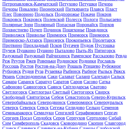
Петропавловск-Камчатский
Петухово
Петушки
Печора
Печоры
Пикалево
Пионерский
Питкяранта
Плавск
Пласт
Плес
Поворино
Подольск
Подпорожье
Покачи
Покров
Покровск
Покровск
Полевской
Полесск
Пологи
Полысаево
Полярные Зори
Полярный
Попасная
Поронайск
Порхов
Похвистнево
Почеп
Починок
Пошехонье
Правдинск
Приволжск
Приволье
Приморск
Приморск
Приморск
Приморско-Ахтарск
Приозерск
Прокопьевск
Пролетарск
Протвино
Прохладный
Псков
Пугачев
Пудож
Пустошка
Пучеж
Пушкино
Пущино
Пыталово
Пыть-Ях
Пятигорск
Радужный
Радужный
Райчихинск
Раменское
Рассказово
Ревда
Реж
Реутов
Ржев
Ровеньки
Родинское
Родники
Рославль
Россошь
Ростов
Ростов-на-Дону
Рошаль
Ртищево
Рубежное
Рубцовск
Рудня
Руза
Рузаевка
Рыбинск
Рыбное
Рыльск
Ряжск
Рязань
Сєвєродонецьк
Саки
Салават
Салаир
Салехард
Сальск
Самара
Саранск
Сарапул
Саратов
Саров
Сасово
Сатка
Сафоново
Саяногорск
Саянск
Світлодарськ
Сватово
Светлогорск
Светлоград
Светлый
Светогорск
Свирск
Свободный
Святогірськ
Себеж
Севастополь
Северо-Курильск
Северобайкальск
Северодвинск
Североморск
Североуральск
Северск
Северск
Севск
Сегежа
Селидово
Сельцо
Семенов
Семикаракорск
Семилуки
Сенгилей
Серафимович
Сергач
Сергиев Посад
Сердобск
Серов
Серпухов
Сертолово
Сибай
Сим
Симферополь
Скадовск
Сковородино
Скопин
Славгород
Славск
Славянск
Славянск-на-Кубани
Сланцы
Слободской