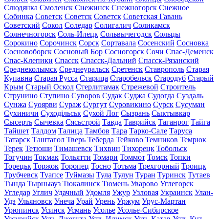
Слюдянка
Смоленск
Снежинск
Снежногорск
Снежное
Собинка
Советск
Советск
Советск
Советская Гавань
Советский
Сокол
Соледар
Солигалич
Соликамск
Солнечногорск
Соль-Илецк
Сольвычегодск
Сольцы
Сорокино
Сорочинск
Сорск
Сортавала
Сосенский
Сосновка
Сосновоборск
Сосновый Бор
Сосногорск
Сочи
Спас-Деменск
Спас-Клепики
Спасск
Спасск-Дальний
Спасск-Рязанский
Среднеколымск
Среднеуральск
Сретенск
Ставрополь
Старая
Купавна
Старая Русса
Старица
Старобельск
Стародуб
Старый
Крым
Старый Оскол
Стерлитамак
Стрежевой
Строитель
Струнино
Ступино
Суворов
Судак
Суджа
Судогда
Суздаль
Сунжа
Суоярви
Сураж
Сургут
Суровикино
Сурск
Сусуман
Сухиничи
Суходільськ
Сухой Лог
Сызрань
Сыктывкар
Сысерть
Сычевка
Сясьстрой
Тавда
Таврийск
Таганрог
Тайга
Тайшет
Талдом
Талица
Тамбов
Тара
Тарко-Сале
Таруса
Татарск
Таштагол
Тверь
Теберда
Тейково
Темников
Темрюк
Терек
Тетюши
Тимашевск
Тихвин
Тихорецк
Тобольск
Тогучин
Токмак
Тольятти
Томари
Томмот
Томск
Топки
Торецьк
Торжок
Торопец
Тосно
Тотьма
Трехгорный
Троицк
Трубчевск
Туапсе
Туймазы
Тула
Тулун
Туран
Туринск
Тутаев
Тында
Тырныауз
Тюкалинск
Тюмень
Уварово
Углегорск
Угледар
Углич
Удачный
Удомля
Ужур
Узловая
Украинск
Улан-
Удэ
Ульяновск
Унеча
Урай
Урень
Уржум
Урус-Мартан
Урюпинск
Усинск
Усмань
Усолье
Усолье-Сибирское
Уссурийск
Усть-Джегута
Усть-Илимск
Усть-Катав
Усть-Кут