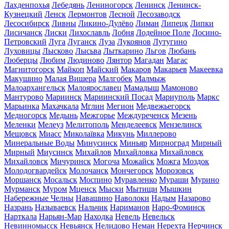
Лахденпохья
Лебедянь
Лениногорск
Ленинск
Ленинск-
Кузнецкий
Ленск
Лермонтов
Лесной
Лесозаводск
Лесосибирск
Ливны
Ликино-Дулёво
Лиман
Липецк
Липки
Лисичанск
Лиски
Лихославль
Лобня
Лодейное Поле
Лосино-
Петровский
Луга
Луганск
Луза
Лукоянов
Лутугино
Луховицы
Лысково
Лысьва
Лыткарино
Льгов
Любань
Люберцы
Любим
Людиново
Лянтор
Магадан
Магас
Магнитогорск
Майкоп
Майский
Макаров
Макарьев
Макеевка
Макушино
Малая Вишера
Малгобек
Малмыж
Малоархангельск
Малоярославец
Мамадыш
Мамоново
Мантурово
Мариинск
Мариинский Посад
Мариуполь
Маркс
Марьинка
Махачкала
Мглин
Мегион
Медвежьегорск
Медногорск
Медынь
Межгорье
Междуреченск
Мезень
Меленки
Мелеуз
Мелитополь
Менделеевск
Мензелинск
Мещовск
Миасс
Миколаївка
Микунь
Миллерово
Минеральные Воды
Минусинск
Миньяр
Мирноград
Мирный
Мирный
Миусинск
Михайлов
Михайловка
Михайловск
Михайловск
Мичуринск
Могоча
Можайск
Можга
Моздок
Молодогвардейск
Молочанск
Мончегорск
Морозовск
Моршанск
Мосальск
Моспино
Муравленко
Мураши
Мурино
Мурманск
Муром
Мценск
Мыски
Мытищи
Мышкин
Набережные Челны
Навашино
Наволоки
Надым
Назарово
Назрань
Называевск
Нальчик
Нариманов
Наро-Фоминск
Нарткала
Нарьян-Мар
Находка
Невель
Невельск
Невинномысск
Невьянск
Нелидово
Неман
Нерехта
Нерчинск