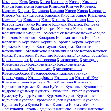
Кемерово
Кемь
Керчь
Кизел
Кизилюрт
Кизляр
Кимовск
Кимры
Кингисепп
Кинель
Кинешма
Кипуче
Киреевск
Киренск
Киржач
Кириллов
Кириши
Киров
Киров
Кировград
Кирово-Чепецк
Кировск
Кировск
Кирс
Кирсанов
Киселевск
Кисловодск
Климовск
Клин
Клинцы
Княгинино
Ковдор
Ковров
Ковылкино
Когалым
Кодинск
Козельск
Козловка
Козьмодемьянск
Кола
Кологрив
Коломна
Колпашево
Кольчугино
Коммунар
Комсомольск
Комсомольск-на-Амуре
Конаково
Кондопога
Кондрово
Константиновск
Копейск
Кораблино
Кореновск
Коркино
Королёв
Короча
Корсаков
Коряжма
Костерево
Костомукша
Кострома
Костянтинівка
Котельники
Котельниково
Котельнич
Котлас
Котово
Котовск
Кохма
Краматорск
Красавино
Красноармейск
Красноармейск
Красновишерск
Красногоровка
Красногорск
Краснодар
Краснозаводск
Краснознаменск
Краснознаменск
Краснокаменск
Краснокамск
Красноперекопск
Краснослободск
Краснослободск
Краснотурьинск
Красноуральск
Красноуфимск
Красноярск
Красный Кут
Красный Сулин
Красный Холм
Кремінна
Кременки
Кропоткин
Крымск
Кстово
Кубинка
Кувандык
Кувшиново
Кудрово
Кудымкар
Кузнецк
Куйбышев
Кукмор
Кулебаки
Кумертау
Кунгур
Купино
Курахово
Курган
Курганинск
Курильск
Курлово
Куровское
Курск
Куртамыш
Курчалой
Курчатов
Куса
Кушва
Кызыл
Кыштым
Кяхта
Лабинск
Лабытнанги
Лагань
Ладушкин
Лаишево
Лакинск
Лангепас