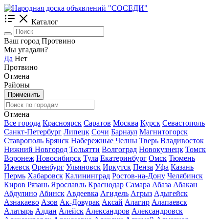
Каталог
Ваш город Протвино
Мы угадали?
Да
Нет
Протвино
Отмена
Районы
Применить
Отмена
Все города
Красноярск
Саратов
Москва
Курск
Севастополь
Санкт-Петербург
Липецк
Сочи
Барнаул
Магнитогорск
Ставрополь
Брянск
Набережные Челны
Тверь
Владивосток
Нижний Новгород
Тольятти
Волгоград
Новокузнецк
Томск
Воронеж
Новосибирск
Тула
Екатеринбург
Омск
Тюмень
Ижевск
Оренбург
Ульяновск
Иркутск
Пенза
Уфа
Казань
Пермь
Хабаровск
Калининград
Ростов-на-Дону
Челябинск
Киров
Рязань
Ярославль
Краснодар
Самара
Абаза
Абакан
Абдулино
Абинск
Авдеевка
Агидель
Агрыз
Адыгейск
Азнакаево
Азов
Ак-Довурак
Аксай
Алагир
Алапаевск
Алатырь
Алдан
Алейск
Александров
Александровск