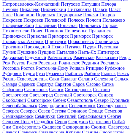
Петропавловск-Камчатский
Петухово
Петушки
Печора
Печоры
Пикалево
Пионерский
Питкяранта
Плавск
Пласт
Плес
Поворино
Подольск
Подпорожье
Покачи
Покров
Покровск
Покровск
Полевской
Полесск
Пологи
Полысаево
Полярные Зори
Полярный
Попасная
Поронайск
Порхов
Похвистнево
Почеп
Починок
Пошехонье
Правдинск
Приволжск
Приволье
Приморск
Приморск
Приморск
Приморско-Ахтарск
Приозерск
Прокопьевск
Пролетарск
Протвино
Прохладный
Псков
Пугачев
Пудож
Пустошка
Пучеж
Пушкино
Пущино
Пыталово
Пыть-Ях
Пятигорск
Радужный
Радужный
Райчихинск
Раменское
Рассказово
Ревда
Реж
Реутов
Ржев
Ровеньки
Родинское
Родники
Рославль
Россошь
Ростов
Ростов-на-Дону
Рошаль
Ртищево
Рубежное
Рубцовск
Рудня
Руза
Рузаевка
Рыбинск
Рыбное
Рыльск
Ряжск
Рязань
Сєвєродонецьк
Саки
Салават
Салаир
Салехард
Сальск
Самара
Саранск
Сарапул
Саратов
Саров
Сасово
Сатка
Сафоново
Саяногорск
Саянск
Світлодарськ
Сватово
Светлогорск
Светлоград
Светлый
Светогорск
Свирск
Свободный
Святогірськ
Себеж
Севастополь
Северо-Курильск
Северобайкальск
Северодвинск
Североморск
Североуральск
Северск
Северск
Севск
Сегежа
Селидово
Сельцо
Семенов
Семикаракорск
Семилуки
Сенгилей
Серафимович
Сергач
Сергиев Посад
Сердобск
Серов
Серпухов
Сертолово
Сибай
Сим
Симферополь
Скадовск
Сковородино
Скопин
Славгород
Славск
Славянск
Славянск-на-Кубани
Сланцы
Слободской