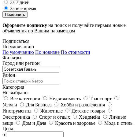
За 7 дней
За все время
Применить
Оформите подписку
на поиск и получайте первым новые
объявления по Вашим параметрам
Подписаться
По умолчанию
По умолчанию
По новизне
По стоимости
Фильтры
Город или регион
Район
Категория
Не выбрано
Все категории
Недвижимость
Транспорт
Услуги
Для Бизнеса
Хобби и развлечения
Инструменты
Животные
Детские товары
Электроника
Спорт и отдых
Хэндмейд
Личные
вещи
Дом и Дача
Красота и здоровье
Мода и стиль
Цена
от