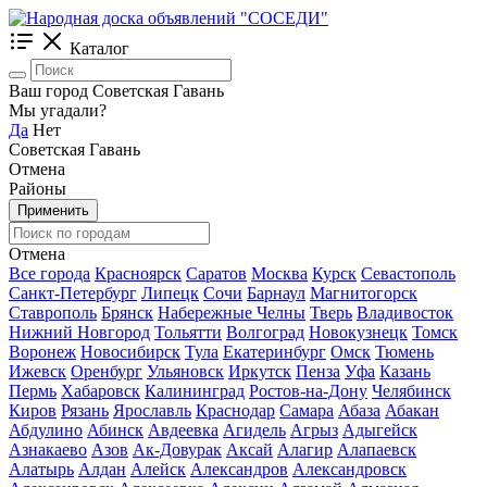
Каталог
Ваш город Советская Гавань
Мы угадали?
Да
Нет
Советская Гавань
Отмена
Районы
Применить
Отмена
Все города
Красноярск
Саратов
Москва
Курск
Севастополь
Санкт-Петербург
Липецк
Сочи
Барнаул
Магнитогорск
Ставрополь
Брянск
Набережные Челны
Тверь
Владивосток
Нижний Новгород
Тольятти
Волгоград
Новокузнецк
Томск
Воронеж
Новосибирск
Тула
Екатеринбург
Омск
Тюмень
Ижевск
Оренбург
Ульяновск
Иркутск
Пенза
Уфа
Казань
Пермь
Хабаровск
Калининград
Ростов-на-Дону
Челябинск
Киров
Рязань
Ярославль
Краснодар
Самара
Абаза
Абакан
Абдулино
Абинск
Авдеевка
Агидель
Агрыз
Адыгейск
Азнакаево
Азов
Ак-Довурак
Аксай
Алагир
Алапаевск
Алатырь
Алдан
Алейск
Александров
Александровск