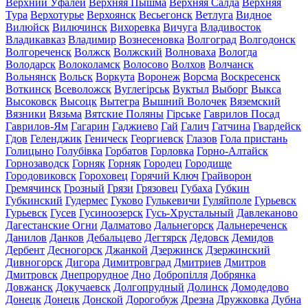
Верхний Уфалей
Верхняя Пышма
Верхняя Салда
Верхняя
Тура
Верхотурье
Верхоянск
Весьегонск
Ветлуга
Видное
Вилюйск
Вилючинск
Вихоревка
Вичуга
Владивосток
Владикавказ
Владимир
Вознесеновка
Волгоград
Волгодонск
Волгореченск
Волжск
Волжский
Волноваха
Вологда
Володарск
Волоколамск
Волосово
Волхов
Волчанск
Вольнянск
Вольск
Воркута
Воронеж
Ворсма
Воскресенск
Воткинск
Всеволожск
Вуглегірськ
Вуктыл
Выборг
Выкса
Высоковск
Высоцк
Вытегра
Вышний Волочек
Вяземский
Вязники
Вязьма
Вятские Поляны
Гірське
Гаврилов Посад
Гаврилов-Ям
Гагарин
Гаджиево
Гай
Галич
Гатчина
Гвардейск
Гдов
Геленджик
Геническ
Георгиевск
Глазов
Гола пристань
Голицыно
Голубівка
Горбатов
Горловка
Горно-Алтайск
Горнозаводск
Горняк
Горняк
Городец
Городище
Городовиковск
Гороховец
Горячий Ключ
Грайворон
Гремячинск
Грозный
Грязи
Грязовец
Губаха
Губкин
Губкинский
Гудермес
Гуково
Гулькевичи
Гуляйполе
Гурьевск
Гурьевск
Гусев
Гусиноозерск
Гусь-Хрустальный
Давлеканово
Дагестанские Огни
Далматово
Дальнегорск
Дальнереченск
Данилов
Данков
Дебальцево
Дегтярск
Дедовск
Демидов
Дербент
Десногорск
Джанкой
Дзержинск
Дзержинский
Дивногорск
Дигора
Димитровград
Дмитриев
Дмитров
Дмитровск
Днепрорудное
Дно
Добропілля
Добрянка
Довжанск
Докучаевск
Долгопрудный
Долинск
Домодедово
Донецк
Донецк
Донской
Дорогобуж
Дрезна
Дружковка
Дубна