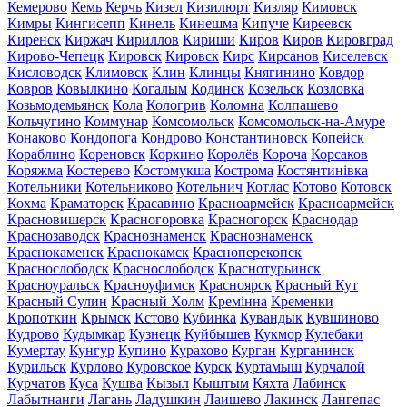
Кемерово
Кемь
Керчь
Кизел
Кизилюрт
Кизляр
Кимовск
Кимры
Кингисепп
Кинель
Кинешма
Кипуче
Киреевск
Киренск
Киржач
Кириллов
Кириши
Киров
Киров
Кировград
Кирово-Чепецк
Кировск
Кировск
Кирс
Кирсанов
Киселевск
Кисловодск
Климовск
Клин
Клинцы
Княгинино
Ковдор
Ковров
Ковылкино
Когалым
Кодинск
Козельск
Козловка
Козьмодемьянск
Кола
Кологрив
Коломна
Колпашево
Кольчугино
Коммунар
Комсомольск
Комсомольск-на-Амуре
Конаково
Кондопога
Кондрово
Константиновск
Копейск
Кораблино
Кореновск
Коркино
Королёв
Короча
Корсаков
Коряжма
Костерево
Костомукша
Кострома
Костянтинівка
Котельники
Котельниково
Котельнич
Котлас
Котово
Котовск
Кохма
Краматорск
Красавино
Красноармейск
Красноармейск
Красновишерск
Красногоровка
Красногорск
Краснодар
Краснозаводск
Краснознаменск
Краснознаменск
Краснокаменск
Краснокамск
Красноперекопск
Краснослободск
Краснослободск
Краснотурьинск
Красноуральск
Красноуфимск
Красноярск
Красный Кут
Красный Сулин
Красный Холм
Кремінна
Кременки
Кропоткин
Крымск
Кстово
Кубинка
Кувандык
Кувшиново
Кудрово
Кудымкар
Кузнецк
Куйбышев
Кукмор
Кулебаки
Кумертау
Кунгур
Купино
Курахово
Курган
Курганинск
Курильск
Курлово
Куровское
Курск
Куртамыш
Курчалой
Курчатов
Куса
Кушва
Кызыл
Кыштым
Кяхта
Лабинск
Лабытнанги
Лагань
Ладушкин
Лаишево
Лакинск
Лангепас