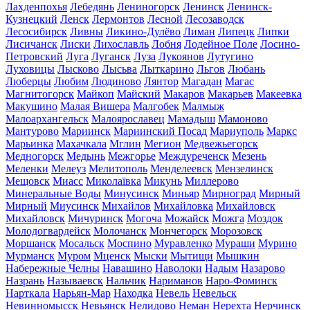
Лахденпохья
Лебедянь
Лениногорск
Ленинск
Ленинск-
Кузнецкий
Ленск
Лермонтов
Лесной
Лесозаводск
Лесосибирск
Ливны
Ликино-Дулёво
Лиман
Липецк
Липки
Лисичанск
Лиски
Лихославль
Лобня
Лодейное Поле
Лосино-
Петровский
Луга
Луганск
Луза
Лукоянов
Лутугино
Луховицы
Лысково
Лысьва
Лыткарино
Льгов
Любань
Люберцы
Любим
Людиново
Лянтор
Магадан
Магас
Магнитогорск
Майкоп
Майский
Макаров
Макарьев
Макеевка
Макушино
Малая Вишера
Малгобек
Малмыж
Малоархангельск
Малоярославец
Мамадыш
Мамоново
Мантурово
Мариинск
Мариинский Посад
Мариуполь
Маркс
Марьинка
Махачкала
Мглин
Мегион
Медвежьегорск
Медногорск
Медынь
Межгорье
Междуреченск
Мезень
Меленки
Мелеуз
Мелитополь
Менделеевск
Мензелинск
Мещовск
Миасс
Миколаївка
Микунь
Миллерово
Минеральные Воды
Минусинск
Миньяр
Мирноград
Мирный
Мирный
Миусинск
Михайлов
Михайловка
Михайловск
Михайловск
Мичуринск
Могоча
Можайск
Можга
Моздок
Молодогвардейск
Молочанск
Мончегорск
Морозовск
Моршанск
Мосальск
Моспино
Муравленко
Мураши
Мурино
Мурманск
Муром
Мценск
Мыски
Мытищи
Мышкин
Набережные Челны
Навашино
Наволоки
Надым
Назарово
Назрань
Называевск
Нальчик
Нариманов
Наро-Фоминск
Нарткала
Нарьян-Мар
Находка
Невель
Невельск
Невинномысск
Невьянск
Нелидово
Неман
Нерехта
Нерчинск