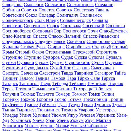
Слюдянка
Смоленск
Снежинск
Снежногорск
Снежное
Собинка
Советск
Советск
Советск
Советская Гавань
Советский
Сокол
Соледар
Солигалич
Соликамск
Солнечногорск
Соль-Илецк
Сольвычегодск
Сольцы
Сорокино
Сорочинск
Сорск
Сортавала
Сосенский
Сосновка
Сосновоборск
Сосновый Бор
Сосногорск
Сочи
Спас-Деменск
Спас-Клепики
Спасск
Спасск-Дальний
Спасск-Рязанский
Среднеколымск
Среднеуральск
Сретенск
Ставрополь
Старая
Купавна
Старая Русса
Старица
Старобельск
Стародуб
Старый
Крым
Старый Оскол
Стерлитамак
Стрежевой
Строитель
Струнино
Ступино
Суворов
Судак
Суджа
Судогда
Суздаль
Сунжа
Суоярви
Сураж
Сургут
Суровикино
Сурск
Сусуман
Сухиничи
Суходільськ
Сухой Лог
Сызрань
Сыктывкар
Сысерть
Сычевка
Сясьстрой
Тавда
Таврийск
Таганрог
Тайга
Тайшет
Талдом
Талица
Тамбов
Тара
Тарко-Сале
Таруса
Татарск
Таштагол
Тверь
Теберда
Тейково
Темников
Темрюк
Терек
Тетюши
Тимашевск
Тихвин
Тихорецк
Тобольск
Тогучин
Токмак
Тольятти
Томари
Томмот
Томск
Топки
Торецьк
Торжок
Торопец
Тосно
Тотьма
Трехгорный
Троицк
Трубчевск
Туапсе
Туймазы
Тула
Тулун
Туран
Туринск
Тутаев
Тында
Тырныауз
Тюкалинск
Тюмень
Уварово
Углегорск
Угледар
Углич
Удачный
Удомля
Ужур
Узловая
Украинск
Улан-
Удэ
Ульяновск
Унеча
Урай
Урень
Уржум
Урус-Мартан
Урюпинск
Усинск
Усмань
Усолье
Усолье-Сибирское
Уссурийск
Усть-Джегута
Усть-Илимск
Усть-Катав
Усть-Кут