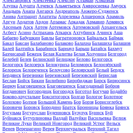
Алексанровск
Алексеевка
Алексин
Алзамай
Алмазная
Алупка
Алушта
Алчевск
Альметьевск
Амвросиевка
Амурск
Анадырь
Анапа
Ангарск
Андреаполь
Анжеро-Судженск
Анива
Антрацит
Апатиты
Апрелевка
Апшеронск
Арамиль
Аргун
Ардатов
Ардон
Арзамас
Аркадак
Армавир
Армянск
Арсеньев
Арск
Артем
Артемовск
Артемовский
Архангельск
Асбест
Асино
Астрахань
Аткарск
Ахтубинск
Ачинск
Аша
Бабаево
Бабушкин
Бавлы
Багратионовск
Байкальск
Баймак
Бакал
Баксан
Балабаново
Балаково
Балахна
Балашиха
Балашов
Балей
Балтийск
Барабинск
Барнаул
Барыш
Батайск
Бахмут
Бахчисарай
Бежецк
Белая Калитва
Белая Холуница
Белгород
Белебей
Белев
Белинский
Белицкое
Белово
Белогорск
Белогорск
Белозерск
Белокуриха
Беломорск
Белоозёрский
Белорецк
Белореченск
Белоусово
Белоярский
Белый
Бердск
Бердянск
Березники
Березовский
Березовский
Берислав
Беслан
Бийск
Бикин
Билибино
Биробиджан
Бирск
Бирюсинск
Бирюч
Благовещенск
Благовещенск
Благодарный
Бобров
Богданович
Богородицк
Богородск
Боготол
Богучар
Бодайбо
Боково-хрустальне
Бокситогорск
Болгар
Бологое
Болотное
Болохово
Болхов
Большой Камень
Бор
Борзя
Борисоглебск
Боровичи
Боровск
Бородино
Братск
Бронницы
Брянка
Брянск
Бугульма
Бугуруслан
Буденновск
Бузулук
Буинск
Буй
Буйнакск
Бутурлиновка
Валдай
Валуйки
Васильевка
Велиж
Великие Луки
Великий Новгород
Великий Устюг
Вельск
Венев
Верещагино
Верея
Верхнеуральск
Верхний Тагил