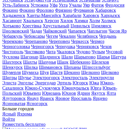
Усть-Лабинск
Устюжна
Уфа
Ухта
Учалы
Уяр
Фатеж
Феодосия
Фокино
Фокино
Фролово
Фрязино
Фурманов
Хабаровск
Хадыженск
Ханты-Мансийск
Харабали
Харовск
Харцызск
Хасавюрт
Хвалынск
Херсон
Хилок
Химки
Холм
Холмск
Хотьково
Хрестівка
Хрустальный
Цивильск
Цимлянск
Циолковский
Чадан
Чайковский
Чапаевск
Чаплыгин
Часов Яр
Чебаркуль
Чебоксары
Чегем
Чекалин
Челябинск
Чердынь
Черемхово
Черепаново
Череповец
Черкесск
Чермоз
Черноголовка
Черногорск
Чернушка
Черняховск
Чехов
Чистополь
Чистяково
Чита
Чкаловск
Чудово
Чулым
Чусовой
Чухлома
Шагонар
Шадринск
Шали
Шарыпово
Шарья
Шатура
Шахтерск
Шахты
Шахунья
Шацк
Шебекино
Шелехов
Шенкурск
Шилка
Шимановск
Шиханы
Шлиссельбург
Шумерля
Шумиха
Шуя
Щастя
Щекино
Щелкино
Щелково
Щигры
Щучье
Электрогорск
Электросталь
Электроугли
Элиста
Энгельс
Энергодар
Эртиль
Югорск
Южа
Южно-
Сахалинск
Южно-Сухокумск
Южноуральск
Юрга
Юрьев-
Польский
Юрьевец
Юрюзань
Юхнов
Ядрин
Якутск
Ялта
Ялуторовск
Янаул
Яранск
Яровое
Ярославль
Ярцево
Ясиноватая
Ясногорск
Больше городов
Ясный
Яхрома
Войти
Разместить бесплатно