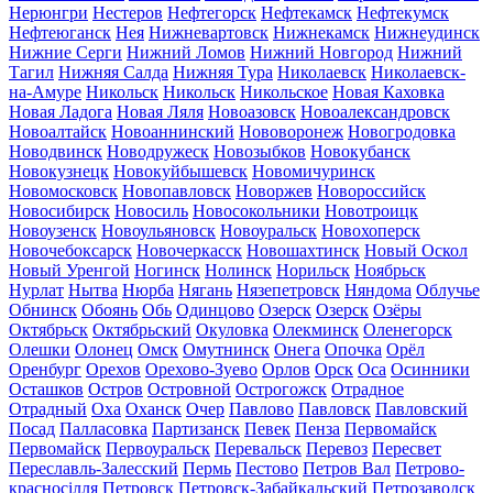
Нерюнгри
Нестеров
Нефтегорск
Нефтекамск
Нефтекумск
Нефтеюганск
Нея
Нижневартовск
Нижнекамск
Нижнеудинск
Нижние Серги
Нижний Ломов
Нижний Новгород
Нижний
Тагил
Нижняя Салда
Нижняя Тура
Николаевск
Николаевск-
на-Амуре
Никольск
Никольск
Никольское
Новая Каховка
Новая Ладога
Новая Ляля
Новоазовск
Новоалександровск
Новоалтайск
Новоаннинский
Нововоронеж
Новогродовка
Новодвинск
Новодружеск
Новозыбков
Новокубанск
Новокузнецк
Новокуйбышевск
Новомичуринск
Новомосковск
Новопавловск
Новоржев
Новороссийск
Новосибирск
Новосиль
Новосокольники
Новотроицк
Новоузенск
Новоульяновск
Новоуральск
Новохоперск
Новочебоксарск
Новочеркасск
Новошахтинск
Новый Оскол
Новый Уренгой
Ногинск
Нолинск
Норильск
Ноябрьск
Нурлат
Нытва
Нюрба
Нягань
Нязепетровск
Няндома
Облучье
Обнинск
Обоянь
Обь
Одинцово
Озерск
Озерск
Озёры
Октябрьск
Октябрьский
Окуловка
Олекминск
Оленегорск
Олешки
Олонец
Омск
Омутнинск
Онега
Опочка
Орёл
Оренбург
Орехов
Орехово-Зуево
Орлов
Орск
Оса
Осинники
Осташков
Остров
Островной
Острогожск
Отрадное
Отрадный
Оха
Оханск
Очер
Павлово
Павловск
Павловский
Посад
Палласовка
Партизанск
Певек
Пенза
Первомайск
Первомайск
Первоуральск
Перевальск
Перевоз
Пересвет
Переславль-Залесский
Пермь
Пестово
Петров Вал
Петрово-
красносілля
Петровск
Петровск-Забайкальский
Петрозаводск