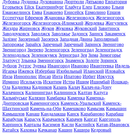
Дубовка
Дудинка
Духовщина
Дюртюли
Дятьково
Евпатория
Егорьевск
Ейск
Екатеринбург
Елабуга
Елец
Елизово
Ельня
Еманжелинск
Емва
Енакиево
Енисейск
Ермолино
Ершов
Ессентуки
Ефремов
Ждановка
Железноводск
Железногорск
Железногорск
Железногорск-Илимский
Жердевка
Жигулевск
Жиздра
Жирновск
Жуков
Жуковка
Жуковский
Завитинск
Заводоуковск
Заволжск
Заволжье
Задонск
Заинск
Закаменск
Залізне
Заозерный
Заозерск
Западная Двина
Заполярный
Запорожье
Зарайск
Заречный
Заречный
Заринск
Звенигово
Звенигород
Зверево
Зеленогорск
Зеленоград
Зеленоградск
Зеленодольск
Зеленокумск
Зерноград
Зея
Зима
Зимогорье
Златоуст
Злынка
Змеиногорск
Знаменск
Золоте
Зоринск
Зубцов
Зугрэс
Зуевка
Ивангород
Иваново
Ивантеевка
Ивдель
Игарка
Ижевск
Избербаш
Изобильный
Иланский
Иловайск
Инза
Иннополис
Инсар
Инта
Ипатово
Ирбит
Иркутск
Ирмино
Исилькуль
Искитим
Истра
Ишим
Ишимбай
Йошкар-
Ола
Кадиевка
Кадников
Казань
Калач
Калач-на-Дону
Калачинск
Калининград
Калининск
Калтан
Калуга
Кальміуське
Калязин
Камбарка
Каменка
Каменка-
Днепровская
Каменногорск
Каменск-Уральский
Каменск-
Шахтинский
Камень-на-Оби
Камешково
Камызяк
Камышин
Камышлов
Канаш
Кандалакша
Канск
Карабаново
Карабаш
Карабулак
Карасук
Карачаевск
Карачев
Каргат
Каргополь
Карпинск
Карталы
Касимов
Касли
Каспийск
Катав-Ивановск
Катайск
Каховка
Качканар
Кашин
Кашира
Кедровый