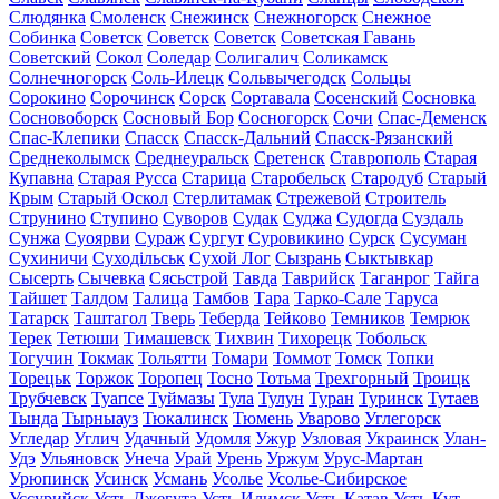
Слюдянка
Смоленск
Снежинск
Снежногорск
Снежное
Собинка
Советск
Советск
Советск
Советская Гавань
Советский
Сокол
Соледар
Солигалич
Соликамск
Солнечногорск
Соль-Илецк
Сольвычегодск
Сольцы
Сорокино
Сорочинск
Сорск
Сортавала
Сосенский
Сосновка
Сосновоборск
Сосновый Бор
Сосногорск
Сочи
Спас-Деменск
Спас-Клепики
Спасск
Спасск-Дальний
Спасск-Рязанский
Среднеколымск
Среднеуральск
Сретенск
Ставрополь
Старая
Купавна
Старая Русса
Старица
Старобельск
Стародуб
Старый
Крым
Старый Оскол
Стерлитамак
Стрежевой
Строитель
Струнино
Ступино
Суворов
Судак
Суджа
Судогда
Суздаль
Сунжа
Суоярви
Сураж
Сургут
Суровикино
Сурск
Сусуман
Сухиничи
Суходільськ
Сухой Лог
Сызрань
Сыктывкар
Сысерть
Сычевка
Сясьстрой
Тавда
Таврийск
Таганрог
Тайга
Тайшет
Талдом
Талица
Тамбов
Тара
Тарко-Сале
Таруса
Татарск
Таштагол
Тверь
Теберда
Тейково
Темников
Темрюк
Терек
Тетюши
Тимашевск
Тихвин
Тихорецк
Тобольск
Тогучин
Токмак
Тольятти
Томари
Томмот
Томск
Топки
Торецьк
Торжок
Торопец
Тосно
Тотьма
Трехгорный
Троицк
Трубчевск
Туапсе
Туймазы
Тула
Тулун
Туран
Туринск
Тутаев
Тында
Тырныауз
Тюкалинск
Тюмень
Уварово
Углегорск
Угледар
Углич
Удачный
Удомля
Ужур
Узловая
Украинск
Улан-
Удэ
Ульяновск
Унеча
Урай
Урень
Уржум
Урус-Мартан
Урюпинск
Усинск
Усмань
Усолье
Усолье-Сибирское
Уссурийск
Усть-Джегута
Усть-Илимск
Усть-Катав
Усть-Кут