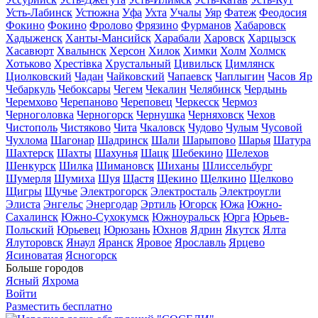
Усть-Лабинск
Устюжна
Уфа
Ухта
Учалы
Уяр
Фатеж
Феодосия
Фокино
Фокино
Фролово
Фрязино
Фурманов
Хабаровск
Хадыженск
Ханты-Мансийск
Харабали
Харовск
Харцызск
Хасавюрт
Хвалынск
Херсон
Хилок
Химки
Холм
Холмск
Хотьково
Хрестівка
Хрустальный
Цивильск
Цимлянск
Циолковский
Чадан
Чайковский
Чапаевск
Чаплыгин
Часов Яр
Чебаркуль
Чебоксары
Чегем
Чекалин
Челябинск
Чердынь
Черемхово
Черепаново
Череповец
Черкесск
Чермоз
Черноголовка
Черногорск
Чернушка
Черняховск
Чехов
Чистополь
Чистяково
Чита
Чкаловск
Чудово
Чулым
Чусовой
Чухлома
Шагонар
Шадринск
Шали
Шарыпово
Шарья
Шатура
Шахтерск
Шахты
Шахунья
Шацк
Шебекино
Шелехов
Шенкурск
Шилка
Шимановск
Шиханы
Шлиссельбург
Шумерля
Шумиха
Шуя
Щастя
Щекино
Щелкино
Щелково
Щигры
Щучье
Электрогорск
Электросталь
Электроугли
Элиста
Энгельс
Энергодар
Эртиль
Югорск
Южа
Южно-
Сахалинск
Южно-Сухокумск
Южноуральск
Юрга
Юрьев-
Польский
Юрьевец
Юрюзань
Юхнов
Ядрин
Якутск
Ялта
Ялуторовск
Янаул
Яранск
Яровое
Ярославль
Ярцево
Ясиноватая
Ясногорск
Больше городов
Ясный
Яхрома
Войти
Разместить бесплатно