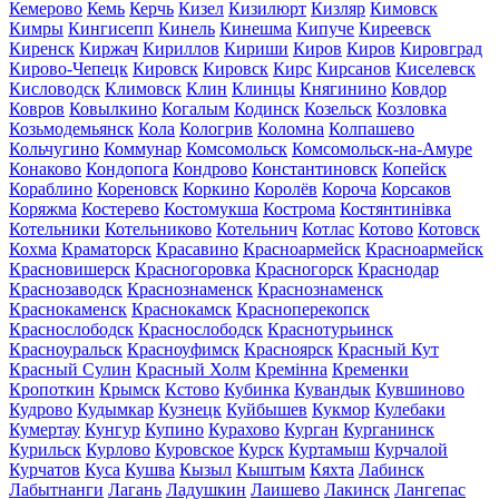
Кемерово
Кемь
Керчь
Кизел
Кизилюрт
Кизляр
Кимовск
Кимры
Кингисепп
Кинель
Кинешма
Кипуче
Киреевск
Киренск
Киржач
Кириллов
Кириши
Киров
Киров
Кировград
Кирово-Чепецк
Кировск
Кировск
Кирс
Кирсанов
Киселевск
Кисловодск
Климовск
Клин
Клинцы
Княгинино
Ковдор
Ковров
Ковылкино
Когалым
Кодинск
Козельск
Козловка
Козьмодемьянск
Кола
Кологрив
Коломна
Колпашево
Кольчугино
Коммунар
Комсомольск
Комсомольск-на-Амуре
Конаково
Кондопога
Кондрово
Константиновск
Копейск
Кораблино
Кореновск
Коркино
Королёв
Короча
Корсаков
Коряжма
Костерево
Костомукша
Кострома
Костянтинівка
Котельники
Котельниково
Котельнич
Котлас
Котово
Котовск
Кохма
Краматорск
Красавино
Красноармейск
Красноармейск
Красновишерск
Красногоровка
Красногорск
Краснодар
Краснозаводск
Краснознаменск
Краснознаменск
Краснокаменск
Краснокамск
Красноперекопск
Краснослободск
Краснослободск
Краснотурьинск
Красноуральск
Красноуфимск
Красноярск
Красный Кут
Красный Сулин
Красный Холм
Кремінна
Кременки
Кропоткин
Крымск
Кстово
Кубинка
Кувандык
Кувшиново
Кудрово
Кудымкар
Кузнецк
Куйбышев
Кукмор
Кулебаки
Кумертау
Кунгур
Купино
Курахово
Курган
Курганинск
Курильск
Курлово
Куровское
Курск
Куртамыш
Курчалой
Курчатов
Куса
Кушва
Кызыл
Кыштым
Кяхта
Лабинск
Лабытнанги
Лагань
Ладушкин
Лаишево
Лакинск
Лангепас