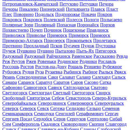
Петропавловск-Камчатский
Петухово
Петушки
Печора
Печоры
Пикалево
Пионерский
Питкяранта
Плавск
Пласт
Плес
Поворино
Подольск
Подпорожье
Покачи
Покров
Покровск
Покровск
Полевской
Полесск
Пологи
Полысаево
Полярные Зори
Полярный
Попасная
Поронайск
Порхов
Похвистнево
Почеп
Починок
Пошехонье
Правдинск
Приволжск
Приволье
Приморск
Приморск
Приморск
Приморско-Ахтарск
Приозерск
Прокопьевск
Пролетарск
Протвино
Прохладный
Псков
Пугачев
Пудож
Пустошка
Пучеж
Пушкино
Пущино
Пыталово
Пыть-Ях
Пятигорск
Радужный
Радужный
Райчихинск
Раменское
Рассказово
Ревда
Реж
Реутов
Ржев
Ровеньки
Родинское
Родники
Рославль
Россошь
Ростов
Ростов-на-Дону
Рошаль
Ртищево
Рубежное
Рубцовск
Рудня
Руза
Рузаевка
Рыбинск
Рыбное
Рыльск
Ряжск
Рязань
Сєвєродонецьк
Саки
Салават
Салаир
Салехард
Сальск
Самара
Саранск
Сарапул
Саратов
Саров
Сасово
Сатка
Сафоново
Саяногорск
Саянск
Світлодарськ
Сватово
Светлогорск
Светлоград
Светлый
Светогорск
Свирск
Свободный
Святогірськ
Себеж
Севастополь
Северо-Курильск
Северобайкальск
Северодвинск
Североморск
Североуральск
Северск
Северск
Севск
Сегежа
Селидово
Сельцо
Семенов
Семикаракорск
Семилуки
Сенгилей
Серафимович
Сергач
Сергиев Посад
Сердобск
Серов
Серпухов
Сертолово
Сибай
Сим
Симферополь
Скадовск
Сковородино
Скопин
Славгород
Славск
Славянск
Славянск-на-Кубани
Сланцы
Слободской