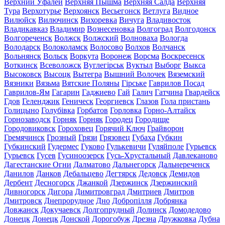
Верхний Уфалей
Верхняя Пышма
Верхняя Салда
Верхняя
Тура
Верхотурье
Верхоянск
Весьегонск
Ветлуга
Видное
Вилюйск
Вилючинск
Вихоревка
Вичуга
Владивосток
Владикавказ
Владимир
Вознесеновка
Волгоград
Волгодонск
Волгореченск
Волжск
Волжский
Волноваха
Вологда
Володарск
Волоколамск
Волосово
Волхов
Волчанск
Вольнянск
Вольск
Воркута
Воронеж
Ворсма
Воскресенск
Воткинск
Всеволожск
Вуглегірськ
Вуктыл
Выборг
Выкса
Высоковск
Высоцк
Вытегра
Вышний Волочек
Вяземский
Вязники
Вязьма
Вятские Поляны
Гірське
Гаврилов Посад
Гаврилов-Ям
Гагарин
Гаджиево
Гай
Галич
Гатчина
Гвардейск
Гдов
Геленджик
Геническ
Георгиевск
Глазов
Гола пристань
Голицыно
Голубівка
Горбатов
Горловка
Горно-Алтайск
Горнозаводск
Горняк
Горняк
Городец
Городище
Городовиковск
Гороховец
Горячий Ключ
Грайворон
Гремячинск
Грозный
Грязи
Грязовец
Губаха
Губкин
Губкинский
Гудермес
Гуково
Гулькевичи
Гуляйполе
Гурьевск
Гурьевск
Гусев
Гусиноозерск
Гусь-Хрустальный
Давлеканово
Дагестанские Огни
Далматово
Дальнегорск
Дальнереченск
Данилов
Данков
Дебальцево
Дегтярск
Дедовск
Демидов
Дербент
Десногорск
Джанкой
Дзержинск
Дзержинский
Дивногорск
Дигора
Димитровград
Дмитриев
Дмитров
Дмитровск
Днепрорудное
Дно
Добропілля
Добрянка
Довжанск
Докучаевск
Долгопрудный
Долинск
Домодедово
Донецк
Донецк
Донской
Дорогобуж
Дрезна
Дружковка
Дубна