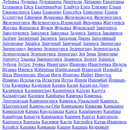
Дубовка
Дудинка
Духовщина
Дюртюли
Дятьково
Евпатория
Егорьевск
Ейск
Екатеринбург
Елабуга
Елец
Елизово
Ельня
Еманжелинск
Емва
Енакиево
Енисейск
Ермолино
Ершов
Ессентуки
Ефремов
Ждановка
Железноводск
Железногорск
Железногорск
Железногорск-Илимский
Жердевка
Жигулевск
Жиздра
Жирновск
Жуков
Жуковка
Жуковский
Завитинск
Заводоуковск
Заволжск
Заволжье
Задонск
Заинск
Закаменск
Залізне
Заозерный
Заозерск
Западная Двина
Заполярный
Запорожье
Зарайск
Заречный
Заречный
Заринск
Звенигово
Звенигород
Зверево
Зеленогорск
Зеленоград
Зеленоградск
Зеленодольск
Зеленокумск
Зерноград
Зея
Зима
Зимогорье
Златоуст
Злынка
Змеиногорск
Знаменск
Золоте
Зоринск
Зубцов
Зугрэс
Зуевка
Ивангород
Иваново
Ивантеевка
Ивдель
Игарка
Ижевск
Избербаш
Изобильный
Иланский
Иловайск
Инза
Иннополис
Инсар
Инта
Ипатово
Ирбит
Иркутск
Ирмино
Исилькуль
Искитим
Истра
Ишим
Ишимбай
Йошкар-
Ола
Кадиевка
Кадников
Казань
Калач
Калач-на-Дону
Калачинск
Калининград
Калининск
Калтан
Калуга
Кальміуське
Калязин
Камбарка
Каменка
Каменка-
Днепровская
Каменногорск
Каменск-Уральский
Каменск-
Шахтинский
Камень-на-Оби
Камешково
Камызяк
Камышин
Камышлов
Канаш
Кандалакша
Канск
Карабаново
Карабаш
Карабулак
Карасук
Карачаевск
Карачев
Каргат
Каргополь
Карпинск
Карталы
Касимов
Касли
Каспийск
Катав-Ивановск
Катайск
Каховка
Качканар
Кашин
Кашира
Кедровый