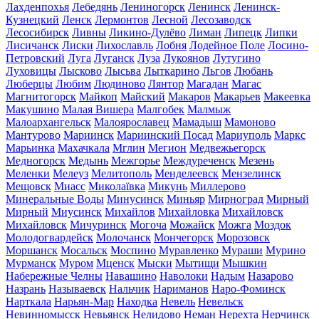
Лахденпохья
Лебедянь
Лениногорск
Ленинск
Ленинск-
Кузнецкий
Ленск
Лермонтов
Лесной
Лесозаводск
Лесосибирск
Ливны
Ликино-Дулёво
Лиман
Липецк
Липки
Лисичанск
Лиски
Лихославль
Лобня
Лодейное Поле
Лосино-
Петровский
Луга
Луганск
Луза
Лукоянов
Лутугино
Луховицы
Лысково
Лысьва
Лыткарино
Льгов
Любань
Люберцы
Любим
Людиново
Лянтор
Магадан
Магас
Магнитогорск
Майкоп
Майский
Макаров
Макарьев
Макеевка
Макушино
Малая Вишера
Малгобек
Малмыж
Малоархангельск
Малоярославец
Мамадыш
Мамоново
Мантурово
Мариинск
Мариинский Посад
Мариуполь
Маркс
Марьинка
Махачкала
Мглин
Мегион
Медвежьегорск
Медногорск
Медынь
Межгорье
Междуреченск
Мезень
Меленки
Мелеуз
Мелитополь
Менделеевск
Мензелинск
Мещовск
Миасс
Миколаївка
Микунь
Миллерово
Минеральные Воды
Минусинск
Миньяр
Мирноград
Мирный
Мирный
Миусинск
Михайлов
Михайловка
Михайловск
Михайловск
Мичуринск
Могоча
Можайск
Можга
Моздок
Молодогвардейск
Молочанск
Мончегорск
Морозовск
Моршанск
Мосальск
Моспино
Муравленко
Мураши
Мурино
Мурманск
Муром
Мценск
Мыски
Мытищи
Мышкин
Набережные Челны
Навашино
Наволоки
Надым
Назарово
Назрань
Называевск
Нальчик
Нариманов
Наро-Фоминск
Нарткала
Нарьян-Мар
Находка
Невель
Невельск
Невинномысск
Невьянск
Нелидово
Неман
Нерехта
Нерчинск