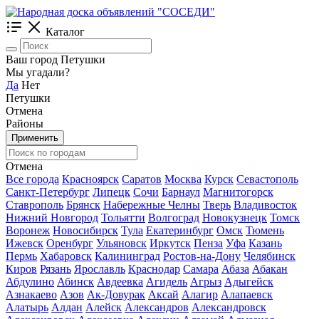
Каталог
Ваш город Петушки
Мы угадали?
Да
Нет
Петушки
Отмена
Районы
Применить
Отмена
Все города
Красноярск
Саратов
Москва
Курск
Севастополь
Санкт-Петербург
Липецк
Сочи
Барнаул
Магнитогорск
Ставрополь
Брянск
Набережные Челны
Тверь
Владивосток
Нижний Новгород
Тольятти
Волгоград
Новокузнецк
Томск
Воронеж
Новосибирск
Тула
Екатеринбург
Омск
Тюмень
Ижевск
Оренбург
Ульяновск
Иркутск
Пенза
Уфа
Казань
Пермь
Хабаровск
Калининград
Ростов-на-Дону
Челябинск
Киров
Рязань
Ярославль
Краснодар
Самара
Абаза
Абакан
Абдулино
Абинск
Авдеевка
Агидель
Агрыз
Адыгейск
Азнакаево
Азов
Ак-Довурак
Аксай
Алагир
Алапаевск
Алатырь
Алдан
Алейск
Александров
Александровск