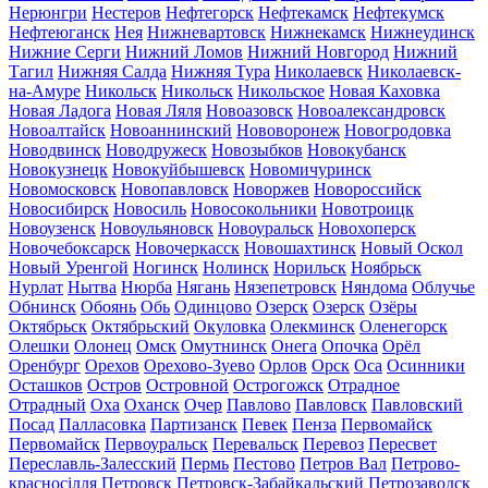
Нерюнгри
Нестеров
Нефтегорск
Нефтекамск
Нефтекумск
Нефтеюганск
Нея
Нижневартовск
Нижнекамск
Нижнеудинск
Нижние Серги
Нижний Ломов
Нижний Новгород
Нижний
Тагил
Нижняя Салда
Нижняя Тура
Николаевск
Николаевск-
на-Амуре
Никольск
Никольск
Никольское
Новая Каховка
Новая Ладога
Новая Ляля
Новоазовск
Новоалександровск
Новоалтайск
Новоаннинский
Нововоронеж
Новогродовка
Новодвинск
Новодружеск
Новозыбков
Новокубанск
Новокузнецк
Новокуйбышевск
Новомичуринск
Новомосковск
Новопавловск
Новоржев
Новороссийск
Новосибирск
Новосиль
Новосокольники
Новотроицк
Новоузенск
Новоульяновск
Новоуральск
Новохоперск
Новочебоксарск
Новочеркасск
Новошахтинск
Новый Оскол
Новый Уренгой
Ногинск
Нолинск
Норильск
Ноябрьск
Нурлат
Нытва
Нюрба
Нягань
Нязепетровск
Няндома
Облучье
Обнинск
Обоянь
Обь
Одинцово
Озерск
Озерск
Озёры
Октябрьск
Октябрьский
Окуловка
Олекминск
Оленегорск
Олешки
Олонец
Омск
Омутнинск
Онега
Опочка
Орёл
Оренбург
Орехов
Орехово-Зуево
Орлов
Орск
Оса
Осинники
Осташков
Остров
Островной
Острогожск
Отрадное
Отрадный
Оха
Оханск
Очер
Павлово
Павловск
Павловский
Посад
Палласовка
Партизанск
Певек
Пенза
Первомайск
Первомайск
Первоуральск
Перевальск
Перевоз
Пересвет
Переславль-Залесский
Пермь
Пестово
Петров Вал
Петрово-
красносілля
Петровск
Петровск-Забайкальский
Петрозаводск