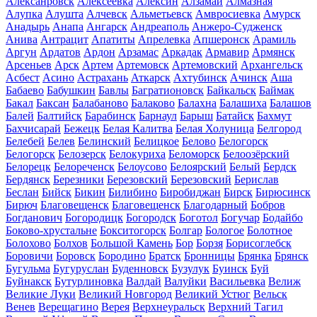
Алексанровск
Алексеевка
Алексин
Алзамай
Алмазная
Алупка
Алушта
Алчевск
Альметьевск
Амвросиевка
Амурск
Анадырь
Анапа
Ангарск
Андреаполь
Анжеро-Судженск
Анива
Антрацит
Апатиты
Апрелевка
Апшеронск
Арамиль
Аргун
Ардатов
Ардон
Арзамас
Аркадак
Армавир
Армянск
Арсеньев
Арск
Артем
Артемовск
Артемовский
Архангельск
Асбест
Асино
Астрахань
Аткарск
Ахтубинск
Ачинск
Аша
Бабаево
Бабушкин
Бавлы
Багратионовск
Байкальск
Баймак
Бакал
Баксан
Балабаново
Балаково
Балахна
Балашиха
Балашов
Балей
Балтийск
Барабинск
Барнаул
Барыш
Батайск
Бахмут
Бахчисарай
Бежецк
Белая Калитва
Белая Холуница
Белгород
Белебей
Белев
Белинский
Белицкое
Белово
Белогорск
Белогорск
Белозерск
Белокуриха
Беломорск
Белоозёрский
Белорецк
Белореченск
Белоусово
Белоярский
Белый
Бердск
Бердянск
Березники
Березовский
Березовский
Берислав
Беслан
Бийск
Бикин
Билибино
Биробиджан
Бирск
Бирюсинск
Бирюч
Благовещенск
Благовещенск
Благодарный
Бобров
Богданович
Богородицк
Богородск
Боготол
Богучар
Бодайбо
Боково-хрустальне
Бокситогорск
Болгар
Бологое
Болотное
Болохово
Болхов
Большой Камень
Бор
Борзя
Борисоглебск
Боровичи
Боровск
Бородино
Братск
Бронницы
Брянка
Брянск
Бугульма
Бугуруслан
Буденновск
Бузулук
Буинск
Буй
Буйнакск
Бутурлиновка
Валдай
Валуйки
Васильевка
Велиж
Великие Луки
Великий Новгород
Великий Устюг
Вельск
Венев
Верещагино
Верея
Верхнеуральск
Верхний Тагил