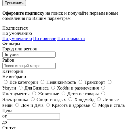
Применить
Оформите подписку
на поиск и получайте первым новые
объявления по Вашим параметрам
Подписаться
По умолчанию
По умолчанию
По новизне
По стоимости
Фильтры
Город или регион
Район
Категория
Не выбрано
Все категории
Недвижимость
Транспорт
Услуги
Для Бизнеса
Хобби и развлечения
Инструменты
Животные
Детские товары
Электроника
Спорт и отдых
Хэндмейд
Личные
вещи
Дом и Дача
Красота и здоровье
Мода и стиль
Цена
от
до
Статус