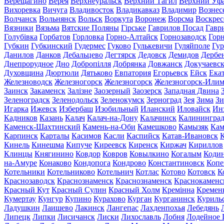
Верещагино
Верея
Верхнеуральск
Верхний Тагил
Верхний Уф
Вихоревка
Вичуга
Владивосток
Владикавказ
Владимир
Вознес
Волчанск
Вольнянск
Вольск
Воркута
Воронеж
Ворсма
Воскрес
Вязники
Вязьма
Вятские Поляны
Гірське
Гаврилов Посад
Гавр
Голубівка
Горбатов
Горловка
Горно-Алтайск
Горнозаводск
Гор
Губкин
Губкинский
Гудермес
Гуково
Гулькевичи
Гуляйполе
Гур
Данилов
Данков
Дебальцево
Дегтярск
Дедовск
Демидов
Дербе
Днепрорудное
Дно
Добропілля
Добрянка
Довжанск
Докучаевс
Духовщина
Дюртюли
Дятьково
Евпатория
Егорьевск
Ейск
Ека
Железноводск
Железногорск
Железногорск
Железногорск-Или
Заинск
Закаменск
Залізне
Заозерный
Заозерск
Западная Двина
Зеленоградск
Зеленодольск
Зеленокумск
Зерноград
Зея
Зима
Зи
Игарка
Ижевск
Избербаш
Изобильный
Иланский
Иловайск
Ин
Кадников
Казань
Калач
Калач-на-Дону
Калачинск
Калинингра
Каменск-Шахтинский
Камень-на-Оби
Камешково
Камызяк
Ка
Карпинск
Карталы
Касимов
Касли
Каспийск
Катав-Ивановск
К
Кинель
Кинешма
Кипуче
Киреевск
Киренск
Киржач
Кириллов
Клинцы
Княгинино
Ковдор
Ковров
Ковылкино
Когалым
Коди
на-Амуре
Конаково
Кондопога
Кондрово
Константиновск
Копе
Котельники
Котельниково
Котельнич
Котлас
Котово
Котовск
К
Краснозаводск
Краснознаменск
Краснознаменск
Краснокаменс
Красный Кут
Красный Сулин
Красный Холм
Кремінна
Кремен
Кумертау
Кунгур
Купино
Курахово
Курган
Курганинск
Куриль
Ладушкин
Лаишево
Лакинск
Лангепас
Лахденпохья
Лебедянь
Липецк
Липки
Лисичанск
Лиски
Лихославль
Лобня
Лодейное 