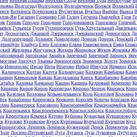
алей
Верхняя Пышма
Верхняя Салда
Верхняя Тура
Верхотурье
В
еновка
Волгоград
Волгодонск
Волгореченск
Волжск
Волжский
енск
Воткинск
Всеволожск
Вуглегірськ
Вуктыл
Выборг
Выкса
В
илов-Ям
Гагарин
Гаджиево
Гай
Галич
Гатчина
Гвардейск
Гдов
Г
няк
Горняк
Городец
Городище
Городовиковск
Гороховец
Горячий
ьевск
Гурьевск
Гусев
Гусиноозерск
Гусь-Хрустальный
Давлекан
нт
Десногорск
Джанкой
Дзержинск
Дзержинский
Дивногорск
Ди
к
Долгопрудный
Долинск
Домодедово
Донецк
Донецк
Донской
Д
теринбург
Елабуга
Елец
Елизово
Ельня
Еманжелинск
Емва
Енак
мский
Жердевка
Жигулевск
Жиздра
Жирновск
Жуков
Жуковка
Жу
Заполярный
Запорожье
Зарайск
Заречный
Заречный
Заринск
Зве
могорье
Златоуст
Злынка
Змеиногорск
Знаменск
Золоте
Зоринск
за
Иннополис
Инсар
Инта
Ипатово
Ирбит
Иркутск
Ирмино
Иси
д
Калининск
Калтан
Калуга
Кальміуське
Калязин
Камбарка
Каме
мышин
Камышлов
Канаш
Кандалакша
Канск
Карабаново
Караба
атайск
Каховка
Качканар
Кашин
Кашира
Кедровый
Кемерово
К
Кириши
Киров
Киров
Кировград
Кирово-Чепецк
Кировск
Киро
нск
Козельск
Козловка
Козьмодемьянск
Кола
Кологрив
Коломна
йск
Кораблино
Кореновск
Коркино
Королёв
Короча
Корсаков
Ко
охма
Краматорск
Красавино
Красноармейск
Красноармейск
Кра
к
Краснокамск
Красноперекопск
Краснослободск
Краснослободс
ки
Кропоткин
Крымск
Кстово
Кубинка
Кувандык
Кувшиново
Ку
ск
Курлово
Куровское
Курск
Куртамыш
Курчалой
Курчатов
Куса
Лениногорск
Ленинск
Ленинск-Кузнецкий
Ленск
Лермонтов
Ле
Поле
Лосино-Петровский
Луга
Луганск
Луза
Лукоянов
Лутугин