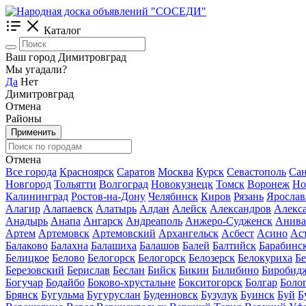
Каталог
Ваш город Димитровград
Мы угадали?
Да
Нет
Димитровград
Отмена
Районы
Применить
Отмена
Все города
Красноярск
Саратов
Москва
Курск
Севастополь
Сан
Новгород
Тольятти
Волгоград
Новокузнецк
Томск
Воронеж
Но
Калининград
Ростов-на-Дону
Челябинск
Киров
Рязань
Ярослав
Алагир
Алапаевск
Алатырь
Алдан
Алейск
Александров
Алекс
Анадырь
Анапа
Ангарск
Андреаполь
Анжеро-Судженск
Анива
Артем
Артемовск
Артемовский
Архангельск
Асбест
Асино
Ас
Балаково
Балахна
Балашиха
Балашов
Балей
Балтийск
Барабинс
Белицкое
Белово
Белогорск
Белогорск
Белозерск
Белокуриха
Б
Березовский
Берислав
Беслан
Бийск
Бикин
Билибино
Биробид
Богучар
Бодайбо
Боково-хрустальне
Бокситогорск
Болгар
Боло
Брянск
Бугульма
Бугуруслан
Буденновск
Бузулук
Буинск
Буй
Б