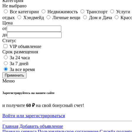
Категория
Не выбрано
Все категории
Недвижимость
Транспорт
Услуги
отдых
Хэндмейд
Личные вещи
Дом и Дача
Красо
Цена
от
до
Статус
VIP объявление
Срок размещения
За 24 часа
За 7 дней
За все время
Применить
Меню
Зарегистрируйтесь на нашем сайте
и получите
60 ₽
на свой бонусный счет!
Войти или зарегистрироваться
Главная
Добавить объявление
Правила сервиса
Пользовательское соглашение
Служба поддер