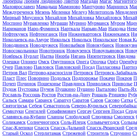
Люберцы
Любим
Людиново
Лянтор
Магадан
Магас
Магнитого
Малоярославец
Мамадыш
Мамоново
Мантурово
Мариинск
Ма
Междуреченск
Мезень
Меленки
Мелеуз
Мелитополь
Менделее
Мирный
Миусинск
Михайлов
Михайловка
Михайловск
Михай
Моспино
Муравленко
Мураши
Мурино
Мурманск
Муром
Мце
Нариманов
Наро-Фоминск
Нарткала
Нарьян-Мар
Находка
Неве
Нефтекумск
Нефтеюганск
Нея
Нижневартовск
Нижнекамск
Ни
Николаевск-на-Амуре
Никольск
Никольск
Никольское
Новая К
Новодвинск
Новодружеск
Новозыбков
Новокубанск
Новокузн
Новосокольники
Новотроицк
Новоузенск
Новоульяновск
Ново
Ноябрьск
Нурлат
Нытва
Нюрба
Нягань
Нязепетровск
Няндома
Олешки
Олонец
Омск
Омутнинск
Онега
Опочка
Орёл
Оренбур
Очер
Павлово
Павловск
Павловский Посад
Палласовка
Партиз
Петров Вал
Петрово-красносілля
Петровск
Петровск-Забайкал
Пласт
Плес
Поворино
Подольск
Подпорожье
Покачи
Покров
П
Почеп
Починок
Пошехонье
Правдинск
Приволжск
Приволье
П
Пудож
Пустошка
Пучеж
Пушкино
Пущино
Пыталово
Пыть-Ях
Рославль
Россошь
Ростов
Ростов-на-Дону
Рошаль
Ртищево
Руб
Сальск
Самара
Саранск
Сарапул
Саратов
Саров
Сасово
Сатка
С
Святогірськ
Себеж
Севастополь
Северо-Курильск
Северобайка
Семилуки
Сенгилей
Серафимович
Сергач
Сергиев Посад
Серд
Славянск-на-Кубани
Сланцы
Слободской
Слюдянка
Смоленск
Соликамск
Солнечногорск
Соль-Илецк
Сольвычегодск
Сольц
Спас-Клепики
Спасск
Спасск-Дальний
Спасск-Рязанский
Сред
Старый Оскол
Стерлитамак
Стрежевой
Строитель
Струнино
С