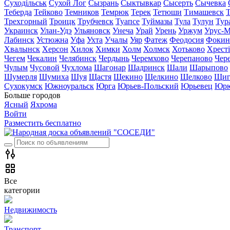
Суходільськ
Сухой Лог
Сызрань
Сыктывкар
Сысерть
Сычевка
Теберда
Тейково
Темников
Темрюк
Терек
Тетюши
Тимашевск
Трехгорный
Троицк
Трубчевск
Туапсе
Туймазы
Тула
Тулун
Тур
Украинск
Улан-Удэ
Ульяновск
Унеча
Урай
Урень
Уржум
Урус-М
Лабинск
Устюжна
Уфа
Ухта
Учалы
Уяр
Фатеж
Феодосия
Фокин
Хвалынск
Херсон
Хилок
Химки
Холм
Холмск
Хотьково
Хрест
Чегем
Чекалин
Челябинск
Чердынь
Черемхово
Черепаново
Чер
Чулым
Чусовой
Чухлома
Шагонар
Шадринск
Шали
Шарыпово
Шумерля
Шумиха
Шуя
Щастя
Щекино
Щелкино
Щелково
Щиг
Сухокумск
Южноуральск
Юрга
Юрьев-Польский
Юрьевец
Юрю
Больше городов
Ясный
Яхрома
Войти
Разместить бесплатно
Все
категории
Недвижимость
Транспорт