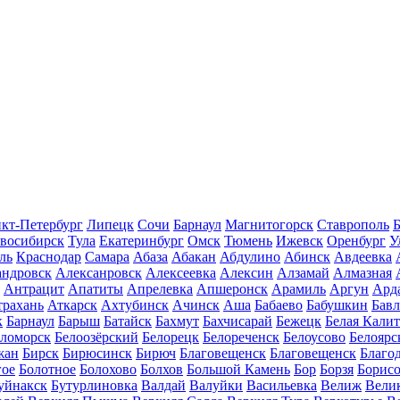
кт-Петербург
Липецк
Сочи
Барнаул
Магнитогорск
Ставрополь
Б
восибирск
Тула
Екатеринбург
Омск
Тюмень
Ижевск
Оренбург
У
ль
Краснодар
Самара
Абаза
Абакан
Абдулино
Абинск
Авдеевка
андровск
Алексанровск
Алексеевка
Алексин
Алзамай
Алмазная
Антрацит
Апатиты
Апрелевка
Апшеронск
Арамиль
Аргун
Ард
трахань
Аткарск
Ахтубинск
Ачинск
Аша
Бабаево
Бабушкин
Бав
к
Барнаул
Барыш
Батайск
Бахмут
Бахчисарай
Бежецк
Белая Калит
еломорск
Белоозёрский
Белорецк
Белореченск
Белоусово
Белоярс
жан
Бирск
Бирюсинск
Бирюч
Благовещенск
Благовещенск
Благо
гое
Болотное
Болохово
Болхов
Большой Камень
Бор
Борзя
Борисо
уйнакск
Бутурлиновка
Валдай
Валуйки
Васильевка
Велиж
Вели