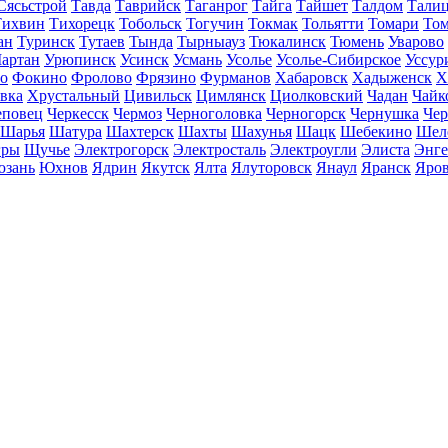
Сясьстрой
Тавда
Таврийск
Таганрог
Тайга
Тайшет
Талдом
Тали
Тихвин
Тихорецк
Тобольск
Тогучин
Токмак
Тольятти
Томари
То
ан
Туринск
Тутаев
Тында
Тырныауз
Тюкалинск
Тюмень
Уварово
артан
Урюпинск
Усинск
Усмань
Усолье
Усолье-Сибирское
Уссур
о
Фокино
Фролово
Фрязино
Фурманов
Хабаровск
Хадыженск
Х
івка
Хрустальный
Цивильск
Цимлянск
Циолковский
Чадан
Чайк
еповец
Черкесск
Чермоз
Черноголовка
Черногорск
Чернушка
Чер
Шарья
Шатура
Шахтерск
Шахты
Шахунья
Шацк
Шебекино
Шел
ры
Щучье
Электрогорск
Электросталь
Электроугли
Элиста
Энге
зань
Юхнов
Ядрин
Якутск
Ялта
Ялуторовск
Янаул
Яранск
Яро