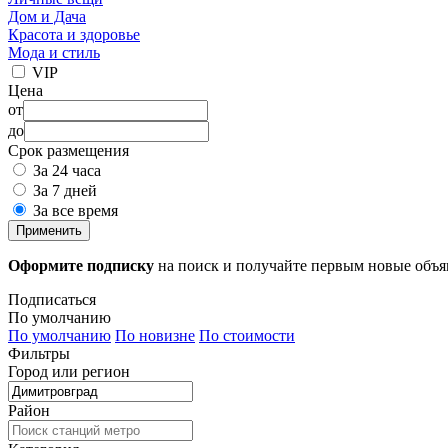
Дом и Дача
Красота и здоровье
Мода и стиль
VIP
Цена
от
до
Срок размещения
За 24 часа
За 7 дней
За все время
Применить
Оформите подписку
на поиск и получайте первым новые объ
Подписаться
По умолчанию
По умолчанию
По новизне
По стоимости
Фильтры
Город или регион
Район