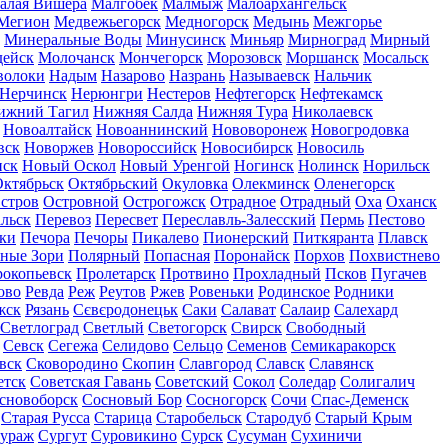
алая Вишера
Малгобек
Малмыж
Малоархангельск
Мегион
Медвежьегорск
Медногорск
Медынь
Межгорье
Минеральные Воды
Минусинск
Миньяр
Мирноград
Мирный
дейск
Молочанск
Мончегорск
Морозовск
Моршанск
Мосальск
волоки
Надым
Назарово
Назрань
Называевск
Нальчик
Нерчинск
Нерюнгри
Нестеров
Нефтегорск
Нефтекамск
ижний Тагил
Нижняя Салда
Нижняя Тура
Николаевск
Новоалтайск
Новоаннинский
Нововоронеж
Новогродовка
вск
Новоржев
Новороссийск
Новосибирск
Новосиль
нск
Новый Оскол
Новый Уренгой
Ногинск
Нолинск
Норильск
ктябрьск
Октябрьский
Окуловка
Олекминск
Оленегорск
стров
Островной
Острогожск
Отрадное
Отрадный
Оха
Оханск
льск
Перевоз
Пересвет
Переславль-Залесский
Пермь
Пестово
ки
Печора
Печоры
Пикалево
Пионерский
Питкяранта
Плавск
ные Зори
Полярный
Попасная
Поронайск
Порхов
Похвистнево
окопьевск
Пролетарск
Протвино
Прохладный
Псков
Пугачев
ово
Ревда
Реж
Реутов
Ржев
Ровеньки
Родинское
Родники
жск
Рязань
Сєвєродонецьк
Саки
Салават
Салаир
Салехард
Светлоград
Светлый
Светогорск
Свирск
Свободный
Севск
Сегежа
Селидово
Сельцо
Семенов
Семикаракорск
вск
Сковородино
Скопин
Славгород
Славск
Славянск
етск
Советская Гавань
Советский
Сокол
Соледар
Солигалич
сновоборск
Сосновый Бор
Сосногорск
Сочи
Спас-Деменск
Старая Русса
Старица
Старобельск
Стародуб
Старый Крым
ураж
Сургут
Суровикино
Сурск
Сусуман
Сухиничи