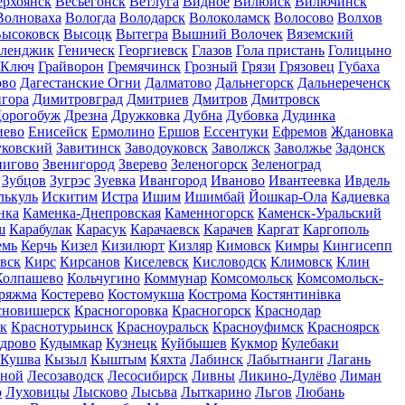
ерхоянск
Весьегонск
Ветлуга
Видное
Вилюйск
Вилючинск
Волноваха
Вологда
Володарск
Волоколамск
Волосово
Волхов
ысоковск
Высоцк
Вытегра
Вышний Волочек
Вяземский
еленджик
Геническ
Георгиевск
Глазов
Гола пристань
Голицыно
 Ключ
Грайворон
Гремячинск
Грозный
Грязи
Грязовец
Губаха
ово
Дагестанские Огни
Далматово
Дальнегорск
Дальнереченск
гора
Димитровград
Дмитриев
Дмитров
Дмитровск
орогобуж
Дрезна
Дружковка
Дубна
Дубовка
Дудинка
иево
Енисейск
Ермолино
Ершов
Ессентуки
Ефремов
Ждановка
ковский
Завитинск
Заводоуковск
Заволжск
Заволжье
Задонск
нигово
Звенигород
Зверево
Зеленогорск
Зеленоград
Зубцов
Зугрэс
Зуевка
Ивангород
Иваново
Ивантеевка
Ивдель
лькуль
Искитим
Истра
Ишим
Ишимбай
Йошкар-Ола
Кадиевка
нка
Каменка-Днепровская
Каменногорск
Каменск-Уральский
ш
Карабулак
Карасук
Карачаевск
Карачев
Каргат
Каргополь
емь
Керчь
Кизел
Кизилюрт
Кизляр
Кимовск
Кимры
Кингисепп
вск
Кирс
Кирсанов
Киселевск
Кисловодск
Климовск
Клин
Колпашево
Кольчугино
Коммунар
Комсомольск
Комсомольск-
ряжма
Костерево
Костомукша
Кострома
Костянтинівка
сновишерск
Красногоровка
Красногорск
Краснодар
к
Краснотурьинск
Красноуральск
Красноуфимск
Красноярск
дрово
Кудымкар
Кузнецк
Куйбышев
Кукмор
Кулебаки
Кушва
Кызыл
Кыштым
Кяхта
Лабинск
Лабытнанги
Лагань
сной
Лесозаводск
Лесосибирск
Ливны
Ликино-Дулёво
Лиман
о
Луховицы
Лысково
Лысьва
Лыткарино
Льгов
Любань