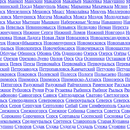
рск
Майкоп
Майский
Макаров
Макарьев
Макеевка
Макушино
М
риинский Посад
Мариуполь
Маркс
Марьинка
Махачкала
Мглин
вск
Мензелинск
Мещовск
Миасс
Миколаївка
Микунь
Миллерово
ловск
Мичуринск
Могоча
Можайск
Можга
Моздок
Молодогвар
нск
Мыски
Мытищи
Мышкин
Набережные Челны
Навашино
На
ль
Невельск
Невинномысск
Невьянск
Нелидово
Неман
Нерехта
жнеудинск
Нижние Серги
Нижний Ломов
Нижний Новгород
Н
аховка
Новая Ладога
Новая Ляля
Новоазовск
Новоалександровск
ецк
Новокуйбышевск
Новомичуринск
Новомосковск
Новопавло
уральск
Новохоперск
Новочебоксарск
Новочеркасск
Новошахти
Облучье
Обнинск
Обоянь
Обь
Одинцово
Озерск
Озерск
Озёры
О
г
Орехов
Орехово-Зуево
Орлов
Орск
Оса
Осинники
Осташков
О
анск
Певек
Пенза
Первомайск
Первомайск
Первоуральск
Перева
ьский
Петрозаводск
Петропавловск-Камчатский
Петухово
Петуш
окровск
Покровск
Полевской
Полесск
Пологи
Полысаево
Поляр
риморск
Приморск
Приморск
Приморско-Ахтарск
Приозерск
Пр
Пятигорск
Радужный
Радужный
Райчихинск
Раменское
Рассказ
ежное
Рубцовск
Рудня
Руза
Рузаевка
Рыбинск
Рыбное
Рыльск
Ря
афоново
Саяногорск
Саянск
Світлодарськ
Сватово
Светлогорск
льск
Северодвинск
Североморск
Североуральск
Северск
Северск
обск
Серов
Серпухов
Сертолово
Сибай
Сим
Симферополь
Скадо
Снежинск
Снежногорск
Снежное
Собинка
Советск
Советск
Сов
ы
Сорокино
Сорочинск
Сорск
Сортавала
Сосенский
Сосновка
Со
неколымск
Среднеуральск
Сретенск
Ставрополь
Старая Купавна
тупино
Суворов
Судак
Суджа
Судогда
Суздаль
Сунжа
Суоярви
С