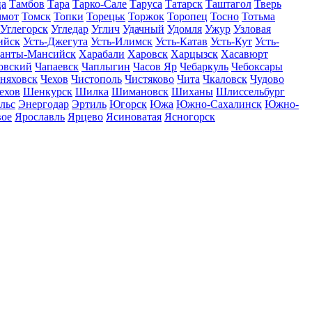
ца
Тамбов
Тара
Тарко-Сале
Таруса
Татарск
Таштагол
Тверь
ммот
Томск
Топки
Торецьк
Торжок
Торопец
Тосно
Тотьма
Углегорск
Угледар
Углич
Удачный
Удомля
Ужур
Узловая
ийск
Усть-Джегута
Усть-Илимск
Усть-Катав
Усть-Кут
Усть-
анты-Мансийск
Харабали
Харовск
Харцызск
Хасавюрт
овский
Чапаевск
Чаплыгин
Часов Яр
Чебаркуль
Чебоксары
няховск
Чехов
Чистополь
Чистяково
Чита
Чкаловск
Чудово
ехов
Шенкурск
Шилка
Шимановск
Шиханы
Шлиссельбург
льс
Энергодар
Эртиль
Югорск
Южа
Южно-Сахалинск
Южно-
вое
Ярославль
Ярцево
Ясиноватая
Ясногорск