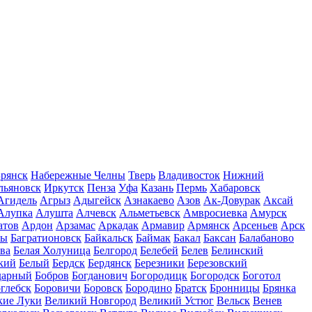
рянск
Набережные Челны
Тверь
Владивосток
Нижний
льяновск
Иркутск
Пенза
Уфа
Казань
Пермь
Хабаровск
Агидель
Агрыз
Адыгейск
Азнакаево
Азов
Ак-Довурак
Аксай
Алупка
Алушта
Алчевск
Альметьевск
Амвросиевка
Амурск
атов
Ардон
Арзамас
Аркадак
Армавир
Армянск
Арсеньев
Арск
лы
Багратионовск
Байкальск
Баймак
Бакал
Баксан
Балабаново
ва
Белая Холуница
Белгород
Белебей
Белев
Белинский
кий
Белый
Бердск
Бердянск
Березники
Березовский
дарный
Бобров
Богданович
Богородицк
Богородск
Боготол
глебск
Боровичи
Боровск
Бородино
Братск
Бронницы
Брянка
кие Луки
Великий Новгород
Великий Устюг
Вельск
Венев