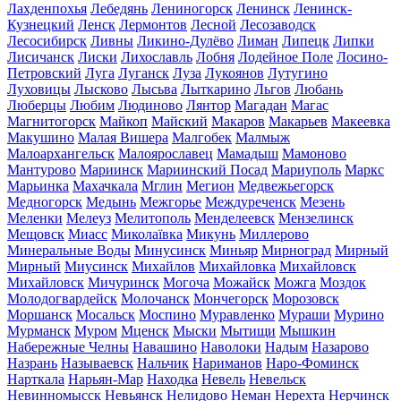
Лахденпохья
Лебедянь
Лениногорск
Ленинск
Ленинск-
Кузнецкий
Ленск
Лермонтов
Лесной
Лесозаводск
Лесосибирск
Ливны
Ликино-Дулёво
Лиман
Липецк
Липки
Лисичанск
Лиски
Лихославль
Лобня
Лодейное Поле
Лосино-
Петровский
Луга
Луганск
Луза
Лукоянов
Лутугино
Луховицы
Лысково
Лысьва
Лыткарино
Льгов
Любань
Люберцы
Любим
Людиново
Лянтор
Магадан
Магас
Магнитогорск
Майкоп
Майский
Макаров
Макарьев
Макеевка
Макушино
Малая Вишера
Малгобек
Малмыж
Малоархангельск
Малоярославец
Мамадыш
Мамоново
Мантурово
Мариинск
Мариинский Посад
Мариуполь
Маркс
Марьинка
Махачкала
Мглин
Мегион
Медвежьегорск
Медногорск
Медынь
Межгорье
Междуреченск
Мезень
Меленки
Мелеуз
Мелитополь
Менделеевск
Мензелинск
Мещовск
Миасс
Миколаївка
Микунь
Миллерово
Минеральные Воды
Минусинск
Миньяр
Мирноград
Мирный
Мирный
Миусинск
Михайлов
Михайловка
Михайловск
Михайловск
Мичуринск
Могоча
Можайск
Можга
Моздок
Молодогвардейск
Молочанск
Мончегорск
Морозовск
Моршанск
Мосальск
Моспино
Муравленко
Мураши
Мурино
Мурманск
Муром
Мценск
Мыски
Мытищи
Мышкин
Набережные Челны
Навашино
Наволоки
Надым
Назарово
Назрань
Называевск
Нальчик
Нариманов
Наро-Фоминск
Нарткала
Нарьян-Мар
Находка
Невель
Невельск
Невинномысск
Невьянск
Нелидово
Неман
Нерехта
Нерчинск