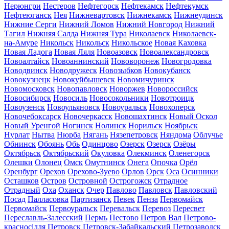
Нерюнгри
Нестеров
Нефтегорск
Нефтекамск
Нефтекумск
Нефтеюганск
Нея
Нижневартовск
Нижнекамск
Нижнеудинск
Нижние Серги
Нижний Ломов
Нижний Новгород
Нижний
Тагил
Нижняя Салда
Нижняя Тура
Николаевск
Николаевск-
на-Амуре
Никольск
Никольск
Никольское
Новая Каховка
Новая Ладога
Новая Ляля
Новоазовск
Новоалександровск
Новоалтайск
Новоаннинский
Нововоронеж
Новогродовка
Новодвинск
Новодружеск
Новозыбков
Новокубанск
Новокузнецк
Новокуйбышевск
Новомичуринск
Новомосковск
Новопавловск
Новоржев
Новороссийск
Новосибирск
Новосиль
Новосокольники
Новотроицк
Новоузенск
Новоульяновск
Новоуральск
Новохоперск
Новочебоксарск
Новочеркасск
Новошахтинск
Новый Оскол
Новый Уренгой
Ногинск
Нолинск
Норильск
Ноябрьск
Нурлат
Нытва
Нюрба
Нягань
Нязепетровск
Няндома
Облучье
Обнинск
Обоянь
Обь
Одинцово
Озерск
Озерск
Озёры
Октябрьск
Октябрьский
Окуловка
Олекминск
Оленегорск
Олешки
Олонец
Омск
Омутнинск
Онега
Опочка
Орёл
Оренбург
Орехов
Орехово-Зуево
Орлов
Орск
Оса
Осинники
Осташков
Остров
Островной
Острогожск
Отрадное
Отрадный
Оха
Оханск
Очер
Павлово
Павловск
Павловский
Посад
Палласовка
Партизанск
Певек
Пенза
Первомайск
Первомайск
Первоуральск
Перевальск
Перевоз
Пересвет
Переславль-Залесский
Пермь
Пестово
Петров Вал
Петрово-
красносілля
Петровск
Петровск-Забайкальский
Петрозаводск