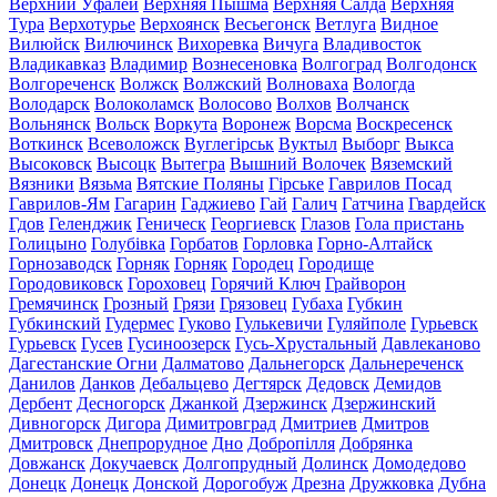
Верхний Уфалей
Верхняя Пышма
Верхняя Салда
Верхняя
Тура
Верхотурье
Верхоянск
Весьегонск
Ветлуга
Видное
Вилюйск
Вилючинск
Вихоревка
Вичуга
Владивосток
Владикавказ
Владимир
Вознесеновка
Волгоград
Волгодонск
Волгореченск
Волжск
Волжский
Волноваха
Вологда
Володарск
Волоколамск
Волосово
Волхов
Волчанск
Вольнянск
Вольск
Воркута
Воронеж
Ворсма
Воскресенск
Воткинск
Всеволожск
Вуглегірськ
Вуктыл
Выборг
Выкса
Высоковск
Высоцк
Вытегра
Вышний Волочек
Вяземский
Вязники
Вязьма
Вятские Поляны
Гірське
Гаврилов Посад
Гаврилов-Ям
Гагарин
Гаджиево
Гай
Галич
Гатчина
Гвардейск
Гдов
Геленджик
Геническ
Георгиевск
Глазов
Гола пристань
Голицыно
Голубівка
Горбатов
Горловка
Горно-Алтайск
Горнозаводск
Горняк
Горняк
Городец
Городище
Городовиковск
Гороховец
Горячий Ключ
Грайворон
Гремячинск
Грозный
Грязи
Грязовец
Губаха
Губкин
Губкинский
Гудермес
Гуково
Гулькевичи
Гуляйполе
Гурьевск
Гурьевск
Гусев
Гусиноозерск
Гусь-Хрустальный
Давлеканово
Дагестанские Огни
Далматово
Дальнегорск
Дальнереченск
Данилов
Данков
Дебальцево
Дегтярск
Дедовск
Демидов
Дербент
Десногорск
Джанкой
Дзержинск
Дзержинский
Дивногорск
Дигора
Димитровград
Дмитриев
Дмитров
Дмитровск
Днепрорудное
Дно
Добропілля
Добрянка
Довжанск
Докучаевск
Долгопрудный
Долинск
Домодедово
Донецк
Донецк
Донской
Дорогобуж
Дрезна
Дружковка
Дубна