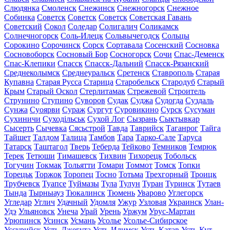
Слюдянка
Смоленск
Снежинск
Снежногорск
Снежное
Собинка
Советск
Советск
Советск
Советская Гавань
Советский
Сокол
Соледар
Солигалич
Соликамск
Солнечногорск
Соль-Илецк
Сольвычегодск
Сольцы
Сорокино
Сорочинск
Сорск
Сортавала
Сосенский
Сосновка
Сосновоборск
Сосновый Бор
Сосногорск
Сочи
Спас-Деменск
Спас-Клепики
Спасск
Спасск-Дальний
Спасск-Рязанский
Среднеколымск
Среднеуральск
Сретенск
Ставрополь
Старая
Купавна
Старая Русса
Старица
Старобельск
Стародуб
Старый
Крым
Старый Оскол
Стерлитамак
Стрежевой
Строитель
Струнино
Ступино
Суворов
Судак
Суджа
Судогда
Суздаль
Сунжа
Суоярви
Сураж
Сургут
Суровикино
Сурск
Сусуман
Сухиничи
Суходільськ
Сухой Лог
Сызрань
Сыктывкар
Сысерть
Сычевка
Сясьстрой
Тавда
Таврийск
Таганрог
Тайга
Тайшет
Талдом
Талица
Тамбов
Тара
Тарко-Сале
Таруса
Татарск
Таштагол
Тверь
Теберда
Тейково
Темников
Темрюк
Терек
Тетюши
Тимашевск
Тихвин
Тихорецк
Тобольск
Тогучин
Токмак
Тольятти
Томари
Томмот
Томск
Топки
Торецьк
Торжок
Торопец
Тосно
Тотьма
Трехгорный
Троицк
Трубчевск
Туапсе
Туймазы
Тула
Тулун
Туран
Туринск
Тутаев
Тында
Тырныауз
Тюкалинск
Тюмень
Уварово
Углегорск
Угледар
Углич
Удачный
Удомля
Ужур
Узловая
Украинск
Улан-
Удэ
Ульяновск
Унеча
Урай
Урень
Уржум
Урус-Мартан
Урюпинск
Усинск
Усмань
Усолье
Усолье-Сибирское
Уссурийск
Усть-Джегута
Усть-Илимск
Усть-Катав
Усть-Кут