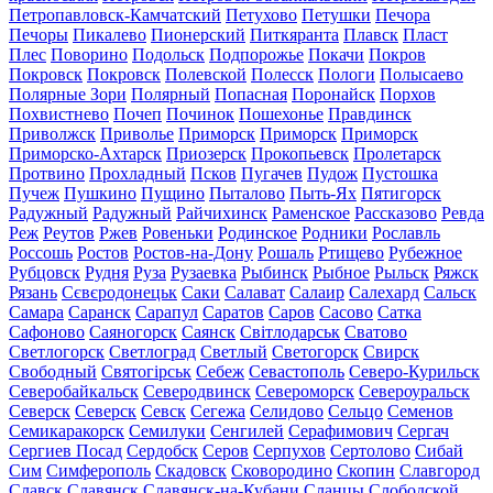
Петропавловск-Камчатский
Петухово
Петушки
Печора
Печоры
Пикалево
Пионерский
Питкяранта
Плавск
Пласт
Плес
Поворино
Подольск
Подпорожье
Покачи
Покров
Покровск
Покровск
Полевской
Полесск
Пологи
Полысаево
Полярные Зори
Полярный
Попасная
Поронайск
Порхов
Похвистнево
Почеп
Починок
Пошехонье
Правдинск
Приволжск
Приволье
Приморск
Приморск
Приморск
Приморско-Ахтарск
Приозерск
Прокопьевск
Пролетарск
Протвино
Прохладный
Псков
Пугачев
Пудож
Пустошка
Пучеж
Пушкино
Пущино
Пыталово
Пыть-Ях
Пятигорск
Радужный
Радужный
Райчихинск
Раменское
Рассказово
Ревда
Реж
Реутов
Ржев
Ровеньки
Родинское
Родники
Рославль
Россошь
Ростов
Ростов-на-Дону
Рошаль
Ртищево
Рубежное
Рубцовск
Рудня
Руза
Рузаевка
Рыбинск
Рыбное
Рыльск
Ряжск
Рязань
Сєвєродонецьк
Саки
Салават
Салаир
Салехард
Сальск
Самара
Саранск
Сарапул
Саратов
Саров
Сасово
Сатка
Сафоново
Саяногорск
Саянск
Світлодарськ
Сватово
Светлогорск
Светлоград
Светлый
Светогорск
Свирск
Свободный
Святогірськ
Себеж
Севастополь
Северо-Курильск
Северобайкальск
Северодвинск
Североморск
Североуральск
Северск
Северск
Севск
Сегежа
Селидово
Сельцо
Семенов
Семикаракорск
Семилуки
Сенгилей
Серафимович
Сергач
Сергиев Посад
Сердобск
Серов
Серпухов
Сертолово
Сибай
Сим
Симферополь
Скадовск
Сковородино
Скопин
Славгород
Славск
Славянск
Славянск-на-Кубани
Сланцы
Слободской