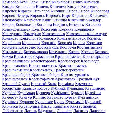
Кемерово
Кемь
Керчь
Кизел
Кизилюрт
Кизляр
Кимовск
Кимры
Кингисепп
Кинель
Кинешма
Кипуче
Киреевск
Киренск
Киржач
Кириллов
Кириши
Киров
Киров
Кировград
Кирово-Чепецк
Кировск
Кировск
Кирс
Кирсанов
Киселевск
Кисловодск
Климовск
Клин
Клинцы
Княгинино
Ковдор
Ковров
Ковылкино
Когалым
Кодинск
Козельск
Козловка
Козьмодемьянск
Кола
Кологрив
Коломна
Колпашево
Кольчугино
Коммунар
Комсомольск
Комсомольск-на-Амуре
Конаково
Кондопога
Кондрово
Константиновск
Копейск
Кораблино
Кореновск
Коркино
Королёв
Короча
Корсаков
Коряжма
Костерево
Костомукша
Кострома
Костянтинівка
Котельники
Котельниково
Котельнич
Котлас
Котово
Котовск
Кохма
Краматорск
Красавино
Красноармейск
Красноармейск
Красновишерск
Красногоровка
Красногорск
Краснодар
Краснозаводск
Краснознаменск
Краснознаменск
Краснокаменск
Краснокамск
Красноперекопск
Краснослободск
Краснослободск
Краснотурьинск
Красноуральск
Красноуфимск
Красноярск
Красный Кут
Красный Сулин
Красный Холм
Кремінна
Кременки
Кропоткин
Крымск
Кстово
Кубинка
Кувандык
Кувшиново
Кудрово
Кудымкар
Кузнецк
Куйбышев
Кукмор
Кулебаки
Кумертау
Кунгур
Купино
Курахово
Курган
Курганинск
Курильск
Курлово
Куровское
Курск
Куртамыш
Курчалой
Курчатов
Куса
Кушва
Кызыл
Кыштым
Кяхта
Лабинск
Лабытнанги
Лагань
Ладушкин
Лаишево
Лакинск
Лангепас