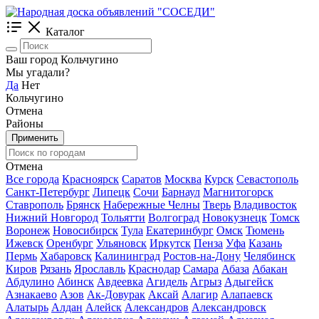
Каталог
Ваш город Кольчугино
Мы угадали?
Да
Нет
Кольчугино
Отмена
Районы
Применить
Отмена
Все города
Красноярск
Саратов
Москва
Курск
Севастополь
Санкт-Петербург
Липецк
Сочи
Барнаул
Магнитогорск
Ставрополь
Брянск
Набережные Челны
Тверь
Владивосток
Нижний Новгород
Тольятти
Волгоград
Новокузнецк
Томск
Воронеж
Новосибирск
Тула
Екатеринбург
Омск
Тюмень
Ижевск
Оренбург
Ульяновск
Иркутск
Пенза
Уфа
Казань
Пермь
Хабаровск
Калининград
Ростов-на-Дону
Челябинск
Киров
Рязань
Ярославль
Краснодар
Самара
Абаза
Абакан
Абдулино
Абинск
Авдеевка
Агидель
Агрыз
Адыгейск
Азнакаево
Азов
Ак-Довурак
Аксай
Алагир
Алапаевск
Алатырь
Алдан
Алейск
Александров
Александровск