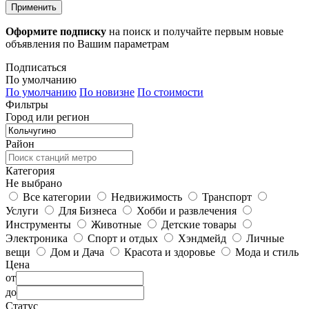
Применить
Оформите подписку
на поиск и получайте первым новые
объявления по Вашим параметрам
Подписаться
По умолчанию
По умолчанию
По новизне
По стоимости
Фильтры
Город или регион
Район
Категория
Не выбрано
Все категории
Недвижимость
Транспорт
Услуги
Для Бизнеса
Хобби и развлечения
Инструменты
Животные
Детские товары
Электроника
Спорт и отдых
Хэндмейд
Личные
вещи
Дом и Дача
Красота и здоровье
Мода и стиль
Цена
от
до
Статус