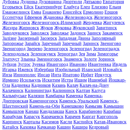
Дубовка
Дудинка
Духовщина
Дюртюли
Дятьково
Евпатория
Егорьевск
Ейск
Екатеринбург
Елабуга
Елец
Елизово
Ельня
Еманжелинск
Емва
Енакиево
Енисейск
Ермолино
Ершов
Ессентуки
Ефремов
Ждановка
Железноводск
Железногорск
Железногорск
Железногорск-Илимский
Жердевка
Жигулевск
Жиздра
Жирновск
Жуков
Жуковка
Жуковский
Завитинск
Заводоуковск
Заволжск
Заволжье
Задонск
Заинск
Закаменск
Залізне
Заозерный
Заозерск
Западная Двина
Заполярный
Запорожье
Зарайск
Заречный
Заречный
Заринск
Звенигово
Звенигород
Зверево
Зеленогорск
Зеленоград
Зеленоградск
Зеленодольск
Зеленокумск
Зерноград
Зея
Зима
Зимогорье
Златоуст
Злынка
Змеиногорск
Знаменск
Золоте
Зоринск
Зубцов
Зугрэс
Зуевка
Ивангород
Иваново
Ивантеевка
Ивдель
Игарка
Ижевск
Избербаш
Изобильный
Иланский
Иловайск
Инза
Иннополис
Инсар
Инта
Ипатово
Ирбит
Иркутск
Ирмино
Исилькуль
Искитим
Истра
Ишим
Ишимбай
Йошкар-
Ола
Кадиевка
Кадников
Казань
Калач
Калач-на-Дону
Калачинск
Калининград
Калининск
Калтан
Калуга
Кальміуське
Калязин
Камбарка
Каменка
Каменка-
Днепровская
Каменногорск
Каменск-Уральский
Каменск-
Шахтинский
Камень-на-Оби
Камешково
Камызяк
Камышин
Камышлов
Канаш
Кандалакша
Канск
Карабаново
Карабаш
Карабулак
Карасук
Карачаевск
Карачев
Каргат
Каргополь
Карпинск
Карталы
Касимов
Касли
Каспийск
Катав-Ивановск
Катайск
Каховка
Качканар
Кашин
Кашира
Кедровый