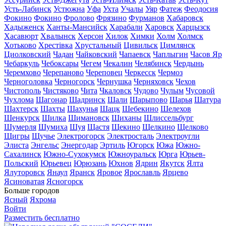
Усть-Лабинск
Устюжна
Уфа
Ухта
Учалы
Уяр
Фатеж
Феодосия
Фокино
Фокино
Фролово
Фрязино
Фурманов
Хабаровск
Хадыженск
Ханты-Мансийск
Харабали
Харовск
Харцызск
Хасавюрт
Хвалынск
Херсон
Хилок
Химки
Холм
Холмск
Хотьково
Хрестівка
Хрустальный
Цивильск
Цимлянск
Циолковский
Чадан
Чайковский
Чапаевск
Чаплыгин
Часов Яр
Чебаркуль
Чебоксары
Чегем
Чекалин
Челябинск
Чердынь
Черемхово
Черепаново
Череповец
Черкесск
Чермоз
Черноголовка
Черногорск
Чернушка
Черняховск
Чехов
Чистополь
Чистяково
Чита
Чкаловск
Чудово
Чулым
Чусовой
Чухлома
Шагонар
Шадринск
Шали
Шарыпово
Шарья
Шатура
Шахтерск
Шахты
Шахунья
Шацк
Шебекино
Шелехов
Шенкурск
Шилка
Шимановск
Шиханы
Шлиссельбург
Шумерля
Шумиха
Шуя
Щастя
Щекино
Щелкино
Щелково
Щигры
Щучье
Электрогорск
Электросталь
Электроугли
Элиста
Энгельс
Энергодар
Эртиль
Югорск
Южа
Южно-
Сахалинск
Южно-Сухокумск
Южноуральск
Юрга
Юрьев-
Польский
Юрьевец
Юрюзань
Юхнов
Ядрин
Якутск
Ялта
Ялуторовск
Янаул
Яранск
Яровое
Ярославль
Ярцево
Ясиноватая
Ясногорск
Больше городов
Ясный
Яхрома
Войти
Разместить бесплатно