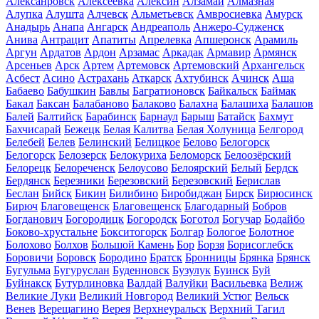
Алексанровск
Алексеевка
Алексин
Алзамай
Алмазная
Алупка
Алушта
Алчевск
Альметьевск
Амвросиевка
Амурск
Анадырь
Анапа
Ангарск
Андреаполь
Анжеро-Судженск
Анива
Антрацит
Апатиты
Апрелевка
Апшеронск
Арамиль
Аргун
Ардатов
Ардон
Арзамас
Аркадак
Армавир
Армянск
Арсеньев
Арск
Артем
Артемовск
Артемовский
Архангельск
Асбест
Асино
Астрахань
Аткарск
Ахтубинск
Ачинск
Аша
Бабаево
Бабушкин
Бавлы
Багратионовск
Байкальск
Баймак
Бакал
Баксан
Балабаново
Балаково
Балахна
Балашиха
Балашов
Балей
Балтийск
Барабинск
Барнаул
Барыш
Батайск
Бахмут
Бахчисарай
Бежецк
Белая Калитва
Белая Холуница
Белгород
Белебей
Белев
Белинский
Белицкое
Белово
Белогорск
Белогорск
Белозерск
Белокуриха
Беломорск
Белоозёрский
Белорецк
Белореченск
Белоусово
Белоярский
Белый
Бердск
Бердянск
Березники
Березовский
Березовский
Берислав
Беслан
Бийск
Бикин
Билибино
Биробиджан
Бирск
Бирюсинск
Бирюч
Благовещенск
Благовещенск
Благодарный
Бобров
Богданович
Богородицк
Богородск
Боготол
Богучар
Бодайбо
Боково-хрустальне
Бокситогорск
Болгар
Бологое
Болотное
Болохово
Болхов
Большой Камень
Бор
Борзя
Борисоглебск
Боровичи
Боровск
Бородино
Братск
Бронницы
Брянка
Брянск
Бугульма
Бугуруслан
Буденновск
Бузулук
Буинск
Буй
Буйнакск
Бутурлиновка
Валдай
Валуйки
Васильевка
Велиж
Великие Луки
Великий Новгород
Великий Устюг
Вельск
Венев
Верещагино
Верея
Верхнеуральск
Верхний Тагил