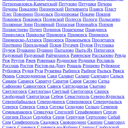
Петропавловск-Камчатский
Петухово
Петушки
Печора
Печоры
Пикалево
Пионерский
Питкяранта
Плавск
Пласт
Плес
Поворино
Подольск
Подпорожье
Покачи
Покров
Покровск
Покровск
Полевской
Полесск
Пологи
Полысаево
Полярные Зори
Полярный
Попасная
Поронайск
Порхов
Похвистнево
Почеп
Починок
Пошехонье
Правдинск
Приволжск
Приволье
Приморск
Приморск
Приморск
Приморско-Ахтарск
Приозерск
Прокопьевск
Пролетарск
Протвино
Прохладный
Псков
Пугачев
Пудож
Пустошка
Пучеж
Пушкино
Пущино
Пыталово
Пыть-Ях
Пятигорск
Радужный
Радужный
Райчихинск
Раменское
Рассказово
Ревда
Реж
Реутов
Ржев
Ровеньки
Родинское
Родники
Рославль
Россошь
Ростов
Ростов-на-Дону
Рошаль
Ртищево
Рубежное
Рубцовск
Рудня
Руза
Рузаевка
Рыбинск
Рыбное
Рыльск
Ряжск
Рязань
Сєвєродонецьк
Саки
Салават
Салаир
Салехард
Сальск
Самара
Саранск
Сарапул
Саратов
Саров
Сасово
Сатка
Сафоново
Саяногорск
Саянск
Світлодарськ
Сватово
Светлогорск
Светлоград
Светлый
Светогорск
Свирск
Свободный
Святогірськ
Себеж
Севастополь
Северо-Курильск
Северобайкальск
Северодвинск
Североморск
Североуральск
Северск
Северск
Севск
Сегежа
Селидово
Сельцо
Семенов
Семикаракорск
Семилуки
Сенгилей
Серафимович
Сергач
Сергиев Посад
Сердобск
Серов
Серпухов
Сертолово
Сибай
Сим
Симферополь
Скадовск
Сковородино
Скопин
Славгород
Славск
Славянск
Славянск-на-Кубани
Сланцы
Слободской