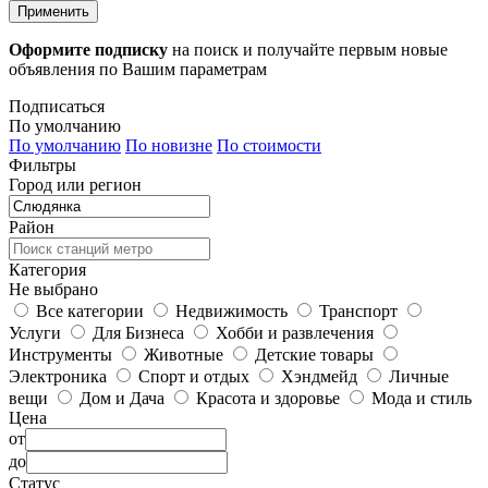
Применить
Оформите подписку
на поиск и получайте первым новые
объявления по Вашим параметрам
Подписаться
По умолчанию
По умолчанию
По новизне
По стоимости
Фильтры
Город или регион
Район
Категория
Не выбрано
Все категории
Недвижимость
Транспорт
Услуги
Для Бизнеса
Хобби и развлечения
Инструменты
Животные
Детские товары
Электроника
Спорт и отдых
Хэндмейд
Личные
вещи
Дом и Дача
Красота и здоровье
Мода и стиль
Цена
от
до
Статус