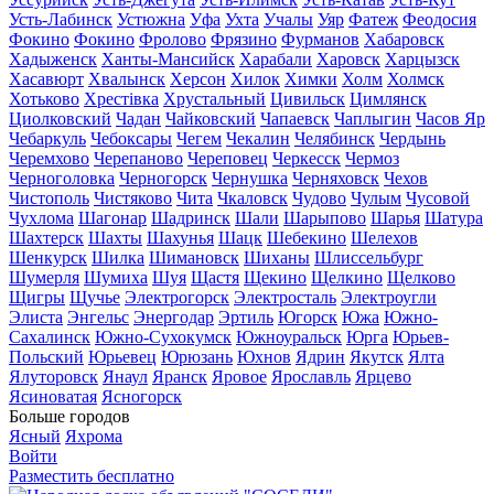
Усть-Лабинск
Устюжна
Уфа
Ухта
Учалы
Уяр
Фатеж
Феодосия
Фокино
Фокино
Фролово
Фрязино
Фурманов
Хабаровск
Хадыженск
Ханты-Мансийск
Харабали
Харовск
Харцызск
Хасавюрт
Хвалынск
Херсон
Хилок
Химки
Холм
Холмск
Хотьково
Хрестівка
Хрустальный
Цивильск
Цимлянск
Циолковский
Чадан
Чайковский
Чапаевск
Чаплыгин
Часов Яр
Чебаркуль
Чебоксары
Чегем
Чекалин
Челябинск
Чердынь
Черемхово
Черепаново
Череповец
Черкесск
Чермоз
Черноголовка
Черногорск
Чернушка
Черняховск
Чехов
Чистополь
Чистяково
Чита
Чкаловск
Чудово
Чулым
Чусовой
Чухлома
Шагонар
Шадринск
Шали
Шарыпово
Шарья
Шатура
Шахтерск
Шахты
Шахунья
Шацк
Шебекино
Шелехов
Шенкурск
Шилка
Шимановск
Шиханы
Шлиссельбург
Шумерля
Шумиха
Шуя
Щастя
Щекино
Щелкино
Щелково
Щигры
Щучье
Электрогорск
Электросталь
Электроугли
Элиста
Энгельс
Энергодар
Эртиль
Югорск
Южа
Южно-
Сахалинск
Южно-Сухокумск
Южноуральск
Юрга
Юрьев-
Польский
Юрьевец
Юрюзань
Юхнов
Ядрин
Якутск
Ялта
Ялуторовск
Янаул
Яранск
Яровое
Ярославль
Ярцево
Ясиноватая
Ясногорск
Больше городов
Ясный
Яхрома
Войти
Разместить бесплатно