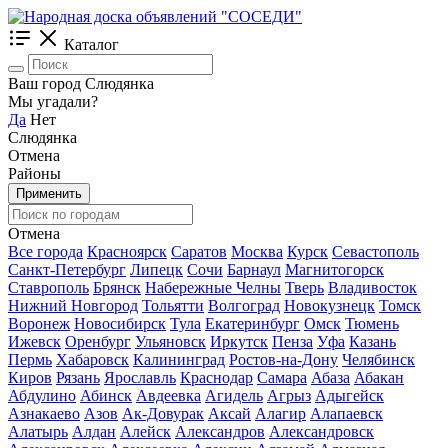
Каталог
Ваш город Слюдянка
Мы угадали?
Да
Нет
Слюдянка
Отмена
Районы
Применить
Отмена
Все города
Красноярск
Саратов
Москва
Курск
Севастополь
Санкт-Петербург
Липецк
Сочи
Барнаул
Магнитогорск
Ставрополь
Брянск
Набережные Челны
Тверь
Владивосток
Нижний Новгород
Тольятти
Волгоград
Новокузнецк
Томск
Воронеж
Новосибирск
Тула
Екатеринбург
Омск
Тюмень
Ижевск
Оренбург
Ульяновск
Иркутск
Пенза
Уфа
Казань
Пермь
Хабаровск
Калининград
Ростов-на-Дону
Челябинск
Киров
Рязань
Ярославль
Краснодар
Самара
Абаза
Абакан
Абдулино
Абинск
Авдеевка
Агидель
Агрыз
Адыгейск
Азнакаево
Азов
Ак-Довурак
Аксай
Алагир
Алапаевск
Алатырь
Алдан
Алейск
Александров
Александровск