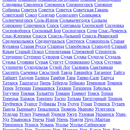
Слюдянка
Смоленск
Снежинск
Снежногорск
Снежное
Собинка
Советск
Советск
Советск
Советская Гавань
Советский
Сокол
Соледар
Солигалич
Соликамск
Солнечногорск
Соль-Илецк
Сольвычегодск
Сольцы
Сорокино
Сорочинск
Сорск
Сортавала
Сосенский
Сосновка
Сосновоборск
Сосновый Бор
Сосногорск
Сочи
Спас-Деменск
Спас-Клепики
Спасск
Спасск-Дальний
Спасск-Рязанский
Среднеколымск
Среднеуральск
Сретенск
Ставрополь
Старая
Купавна
Старая Русса
Старица
Старобельск
Стародуб
Старый
Крым
Старый Оскол
Стерлитамак
Стрежевой
Строитель
Струнино
Ступино
Суворов
Судак
Суджа
Судогда
Суздаль
Сунжа
Суоярви
Сураж
Сургут
Суровикино
Сурск
Сусуман
Сухиничи
Суходільськ
Сухой Лог
Сызрань
Сыктывкар
Сысерть
Сычевка
Сясьстрой
Тавда
Таврийск
Таганрог
Тайга
Тайшет
Талдом
Талица
Тамбов
Тара
Тарко-Сале
Таруса
Татарск
Таштагол
Тверь
Теберда
Тейково
Темников
Темрюк
Терек
Тетюши
Тимашевск
Тихвин
Тихорецк
Тобольск
Тогучин
Токмак
Тольятти
Томари
Томмот
Томск
Топки
Торецьк
Торжок
Торопец
Тосно
Тотьма
Трехгорный
Троицк
Трубчевск
Туапсе
Туймазы
Тула
Тулун
Туран
Туринск
Тутаев
Тында
Тырныауз
Тюкалинск
Тюмень
Уварово
Углегорск
Угледар
Углич
Удачный
Удомля
Ужур
Узловая
Украинск
Улан-
Удэ
Ульяновск
Унеча
Урай
Урень
Уржум
Урус-Мартан
Урюпинск
Усинск
Усмань
Усолье
Усолье-Сибирское
Уссурийск
Усть-Джегута
Усть-Илимск
Усть-Катав
Усть-Кут