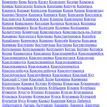
Кемерово
Кемь
Керчь
Кизел
Кизилюрт
Кизляр
Кимовск
Кимры
Кингисепп
Кинель
Кинешма
Кипуче
Киреевск
Киренск
Киржач
Кириллов
Кириши
Киров
Киров
Кировград
Кирово-Чепецк
Кировск
Кировск
Кирс
Кирсанов
Киселевск
Кисловодск
Климовск
Клин
Клинцы
Княгинино
Ковдор
Ковров
Ковылкино
Когалым
Кодинск
Козельск
Козловка
Козьмодемьянск
Кола
Кологрив
Коломна
Колпашево
Кольчугино
Коммунар
Комсомольск
Комсомольск-на-Амуре
Конаково
Кондопога
Кондрово
Константиновск
Копейск
Кораблино
Кореновск
Коркино
Королёв
Короча
Корсаков
Коряжма
Костерево
Костомукша
Кострома
Костянтинівка
Котельники
Котельниково
Котельнич
Котлас
Котово
Котовск
Кохма
Краматорск
Красавино
Красноармейск
Красноармейск
Красновишерск
Красногоровка
Красногорск
Краснодар
Краснозаводск
Краснознаменск
Краснознаменск
Краснокаменск
Краснокамск
Красноперекопск
Краснослободск
Краснослободск
Краснотурьинск
Красноуральск
Красноуфимск
Красноярск
Красный Кут
Красный Сулин
Красный Холм
Кремінна
Кременки
Кропоткин
Крымск
Кстово
Кубинка
Кувандык
Кувшиново
Кудрово
Кудымкар
Кузнецк
Куйбышев
Кукмор
Кулебаки
Кумертау
Кунгур
Купино
Курахово
Курган
Курганинск
Курильск
Курлово
Куровское
Курск
Куртамыш
Курчалой
Курчатов
Куса
Кушва
Кызыл
Кыштым
Кяхта
Лабинск
Лабытнанги
Лагань
Ладушкин
Лаишево
Лакинск
Лангепас