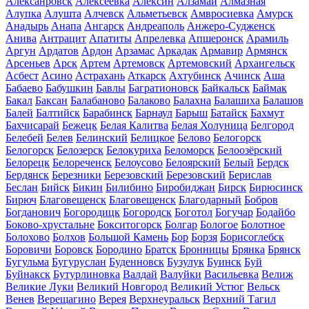
Алексанровск
Алексеевка
Алексин
Алзамай
Алмазная
Алупка
Алушта
Алчевск
Альметьевск
Амвросиевка
Амурск
Анадырь
Анапа
Ангарск
Андреаполь
Анжеро-Судженск
Анива
Антрацит
Апатиты
Апрелевка
Апшеронск
Арамиль
Аргун
Ардатов
Ардон
Арзамас
Аркадак
Армавир
Армянск
Арсеньев
Арск
Артем
Артемовск
Артемовский
Архангельск
Асбест
Асино
Астрахань
Аткарск
Ахтубинск
Ачинск
Аша
Бабаево
Бабушкин
Бавлы
Багратионовск
Байкальск
Баймак
Бакал
Баксан
Балабаново
Балаково
Балахна
Балашиха
Балашов
Балей
Балтийск
Барабинск
Барнаул
Барыш
Батайск
Бахмут
Бахчисарай
Бежецк
Белая Калитва
Белая Холуница
Белгород
Белебей
Белев
Белинский
Белицкое
Белово
Белогорск
Белогорск
Белозерск
Белокуриха
Беломорск
Белоозёрский
Белорецк
Белореченск
Белоусово
Белоярский
Белый
Бердск
Бердянск
Березники
Березовский
Березовский
Берислав
Беслан
Бийск
Бикин
Билибино
Биробиджан
Бирск
Бирюсинск
Бирюч
Благовещенск
Благовещенск
Благодарный
Бобров
Богданович
Богородицк
Богородск
Боготол
Богучар
Бодайбо
Боково-хрустальне
Бокситогорск
Болгар
Бологое
Болотное
Болохово
Болхов
Большой Камень
Бор
Борзя
Борисоглебск
Боровичи
Боровск
Бородино
Братск
Бронницы
Брянка
Брянск
Бугульма
Бугуруслан
Буденновск
Бузулук
Буинск
Буй
Буйнакск
Бутурлиновка
Валдай
Валуйки
Васильевка
Велиж
Великие Луки
Великий Новгород
Великий Устюг
Вельск
Венев
Верещагино
Верея
Верхнеуральск
Верхний Тагил