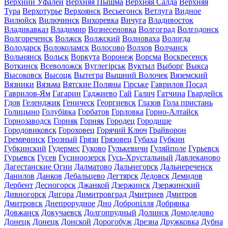
Верхний Уфалей
Верхняя Пышма
Верхняя Салда
Верхняя
Тура
Верхотурье
Верхоянск
Весьегонск
Ветлуга
Видное
Вилюйск
Вилючинск
Вихоревка
Вичуга
Владивосток
Владикавказ
Владимир
Вознесеновка
Волгоград
Волгодонск
Волгореченск
Волжск
Волжский
Волноваха
Вологда
Володарск
Волоколамск
Волосово
Волхов
Волчанск
Вольнянск
Вольск
Воркута
Воронеж
Ворсма
Воскресенск
Воткинск
Всеволожск
Вуглегірськ
Вуктыл
Выборг
Выкса
Высоковск
Высоцк
Вытегра
Вышний Волочек
Вяземский
Вязники
Вязьма
Вятские Поляны
Гірське
Гаврилов Посад
Гаврилов-Ям
Гагарин
Гаджиево
Гай
Галич
Гатчина
Гвардейск
Гдов
Геленджик
Геническ
Георгиевск
Глазов
Гола пристань
Голицыно
Голубівка
Горбатов
Горловка
Горно-Алтайск
Горнозаводск
Горняк
Горняк
Городец
Городище
Городовиковск
Гороховец
Горячий Ключ
Грайворон
Гремячинск
Грозный
Грязи
Грязовец
Губаха
Губкин
Губкинский
Гудермес
Гуково
Гулькевичи
Гуляйполе
Гурьевск
Гурьевск
Гусев
Гусиноозерск
Гусь-Хрустальный
Давлеканово
Дагестанские Огни
Далматово
Дальнегорск
Дальнереченск
Данилов
Данков
Дебальцево
Дегтярск
Дедовск
Демидов
Дербент
Десногорск
Джанкой
Дзержинск
Дзержинский
Дивногорск
Дигора
Димитровград
Дмитриев
Дмитров
Дмитровск
Днепрорудное
Дно
Добропілля
Добрянка
Довжанск
Докучаевск
Долгопрудный
Долинск
Домодедово
Донецк
Донецк
Донской
Дорогобуж
Дрезна
Дружковка
Дубна