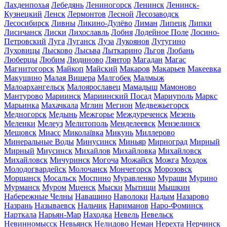
Лахденпохья
Лебедянь
Лениногорск
Ленинск
Ленинск-
Кузнецкий
Ленск
Лермонтов
Лесной
Лесозаводск
Лесосибирск
Ливны
Ликино-Дулёво
Лиман
Липецк
Липки
Лисичанск
Лиски
Лихославль
Лобня
Лодейное Поле
Лосино-
Петровский
Луга
Луганск
Луза
Лукоянов
Лутугино
Луховицы
Лысково
Лысьва
Лыткарино
Льгов
Любань
Люберцы
Любим
Людиново
Лянтор
Магадан
Магас
Магнитогорск
Майкоп
Майский
Макаров
Макарьев
Макеевка
Макушино
Малая Вишера
Малгобек
Малмыж
Малоархангельск
Малоярославец
Мамадыш
Мамоново
Мантурово
Мариинск
Мариинский Посад
Мариуполь
Маркс
Марьинка
Махачкала
Мглин
Мегион
Медвежьегорск
Медногорск
Медынь
Межгорье
Междуреченск
Мезень
Меленки
Мелеуз
Мелитополь
Менделеевск
Мензелинск
Мещовск
Миасс
Миколаївка
Микунь
Миллерово
Минеральные Воды
Минусинск
Миньяр
Мирноград
Мирный
Мирный
Миусинск
Михайлов
Михайловка
Михайловск
Михайловск
Мичуринск
Могоча
Можайск
Можга
Моздок
Молодогвардейск
Молочанск
Мончегорск
Морозовск
Моршанск
Мосальск
Моспино
Муравленко
Мураши
Мурино
Мурманск
Муром
Мценск
Мыски
Мытищи
Мышкин
Набережные Челны
Навашино
Наволоки
Надым
Назарово
Назрань
Называевск
Нальчик
Нариманов
Наро-Фоминск
Нарткала
Нарьян-Мар
Находка
Невель
Невельск
Невинномысск
Невьянск
Нелидово
Неман
Нерехта
Нерчинск