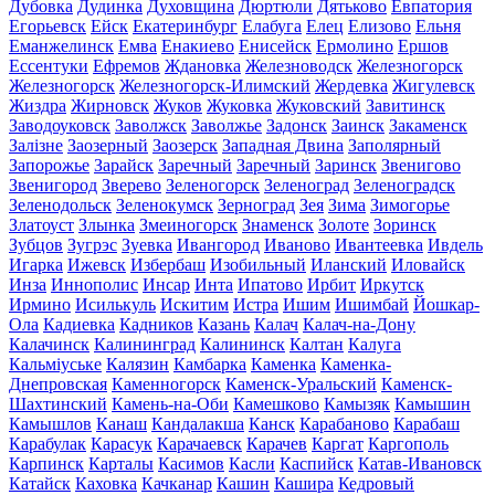
Дубовка
Дудинка
Духовщина
Дюртюли
Дятьково
Евпатория
Егорьевск
Ейск
Екатеринбург
Елабуга
Елец
Елизово
Ельня
Еманжелинск
Емва
Енакиево
Енисейск
Ермолино
Ершов
Ессентуки
Ефремов
Ждановка
Железноводск
Железногорск
Железногорск
Железногорск-Илимский
Жердевка
Жигулевск
Жиздра
Жирновск
Жуков
Жуковка
Жуковский
Завитинск
Заводоуковск
Заволжск
Заволжье
Задонск
Заинск
Закаменск
Залізне
Заозерный
Заозерск
Западная Двина
Заполярный
Запорожье
Зарайск
Заречный
Заречный
Заринск
Звенигово
Звенигород
Зверево
Зеленогорск
Зеленоград
Зеленоградск
Зеленодольск
Зеленокумск
Зерноград
Зея
Зима
Зимогорье
Златоуст
Злынка
Змеиногорск
Знаменск
Золоте
Зоринск
Зубцов
Зугрэс
Зуевка
Ивангород
Иваново
Ивантеевка
Ивдель
Игарка
Ижевск
Избербаш
Изобильный
Иланский
Иловайск
Инза
Иннополис
Инсар
Инта
Ипатово
Ирбит
Иркутск
Ирмино
Исилькуль
Искитим
Истра
Ишим
Ишимбай
Йошкар-
Ола
Кадиевка
Кадников
Казань
Калач
Калач-на-Дону
Калачинск
Калининград
Калининск
Калтан
Калуга
Кальміуське
Калязин
Камбарка
Каменка
Каменка-
Днепровская
Каменногорск
Каменск-Уральский
Каменск-
Шахтинский
Камень-на-Оби
Камешково
Камызяк
Камышин
Камышлов
Канаш
Кандалакша
Канск
Карабаново
Карабаш
Карабулак
Карасук
Карачаевск
Карачев
Каргат
Каргополь
Карпинск
Карталы
Касимов
Касли
Каспийск
Катав-Ивановск
Катайск
Каховка
Качканар
Кашин
Кашира
Кедровый