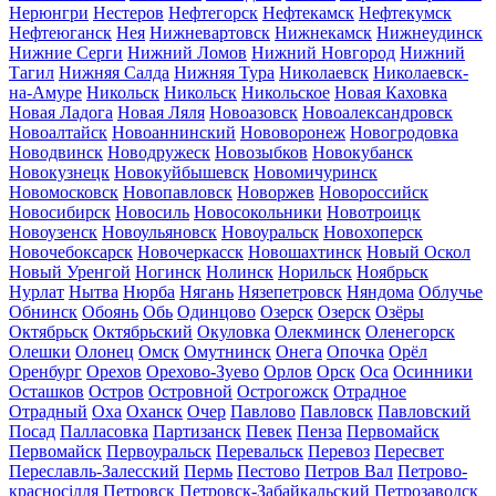
Нерюнгри
Нестеров
Нефтегорск
Нефтекамск
Нефтекумск
Нефтеюганск
Нея
Нижневартовск
Нижнекамск
Нижнеудинск
Нижние Серги
Нижний Ломов
Нижний Новгород
Нижний
Тагил
Нижняя Салда
Нижняя Тура
Николаевск
Николаевск-
на-Амуре
Никольск
Никольск
Никольское
Новая Каховка
Новая Ладога
Новая Ляля
Новоазовск
Новоалександровск
Новоалтайск
Новоаннинский
Нововоронеж
Новогродовка
Новодвинск
Новодружеск
Новозыбков
Новокубанск
Новокузнецк
Новокуйбышевск
Новомичуринск
Новомосковск
Новопавловск
Новоржев
Новороссийск
Новосибирск
Новосиль
Новосокольники
Новотроицк
Новоузенск
Новоульяновск
Новоуральск
Новохоперск
Новочебоксарск
Новочеркасск
Новошахтинск
Новый Оскол
Новый Уренгой
Ногинск
Нолинск
Норильск
Ноябрьск
Нурлат
Нытва
Нюрба
Нягань
Нязепетровск
Няндома
Облучье
Обнинск
Обоянь
Обь
Одинцово
Озерск
Озерск
Озёры
Октябрьск
Октябрьский
Окуловка
Олекминск
Оленегорск
Олешки
Олонец
Омск
Омутнинск
Онега
Опочка
Орёл
Оренбург
Орехов
Орехово-Зуево
Орлов
Орск
Оса
Осинники
Осташков
Остров
Островной
Острогожск
Отрадное
Отрадный
Оха
Оханск
Очер
Павлово
Павловск
Павловский
Посад
Палласовка
Партизанск
Певек
Пенза
Первомайск
Первомайск
Первоуральск
Перевальск
Перевоз
Пересвет
Переславль-Залесский
Пермь
Пестово
Петров Вал
Петрово-
красносілля
Петровск
Петровск-Забайкальский
Петрозаводск