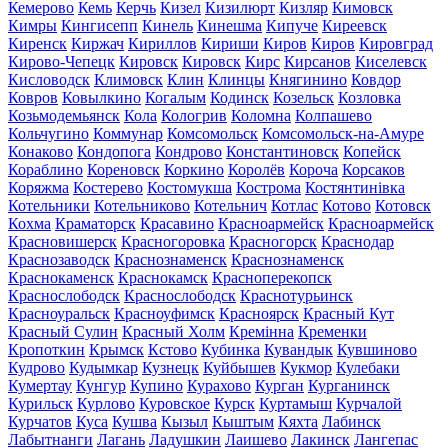
Кемерово
Кемь
Керчь
Кизел
Кизилюрт
Кизляр
Кимовск
Кимры
Кингисепп
Кинель
Кинешма
Кипуче
Киреевск
Киренск
Киржач
Кириллов
Кириши
Киров
Киров
Кировград
Кирово-Чепецк
Кировск
Кировск
Кирс
Кирсанов
Киселевск
Кисловодск
Климовск
Клин
Клинцы
Княгинино
Ковдор
Ковров
Ковылкино
Когалым
Кодинск
Козельск
Козловка
Козьмодемьянск
Кола
Кологрив
Коломна
Колпашево
Кольчугино
Коммунар
Комсомольск
Комсомольск-на-Амуре
Конаково
Кондопога
Кондрово
Константиновск
Копейск
Кораблино
Кореновск
Коркино
Королёв
Короча
Корсаков
Коряжма
Костерево
Костомукша
Кострома
Костянтинівка
Котельники
Котельниково
Котельнич
Котлас
Котово
Котовск
Кохма
Краматорск
Красавино
Красноармейск
Красноармейск
Красновишерск
Красногоровка
Красногорск
Краснодар
Краснозаводск
Краснознаменск
Краснознаменск
Краснокаменск
Краснокамск
Красноперекопск
Краснослободск
Краснослободск
Краснотурьинск
Красноуральск
Красноуфимск
Красноярск
Красный Кут
Красный Сулин
Красный Холм
Кремінна
Кременки
Кропоткин
Крымск
Кстово
Кубинка
Кувандык
Кувшиново
Кудрово
Кудымкар
Кузнецк
Куйбышев
Кукмор
Кулебаки
Кумертау
Кунгур
Купино
Курахово
Курган
Курганинск
Курильск
Курлово
Куровское
Курск
Куртамыш
Курчалой
Курчатов
Куса
Кушва
Кызыл
Кыштым
Кяхта
Лабинск
Лабытнанги
Лагань
Ладушкин
Лаишево
Лакинск
Лангепас