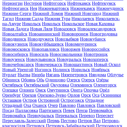
Нерюнгри
Нестеров
Нефтегорск
Нефтекамск
Нефтекумск
Нефтеюганск
Нея
Нижневартовск
Нижнекамск
Нижнеудинск
Нижние Серги
Нижний Ломов
Нижний Новгород
Нижний
Тагил
Нижняя Салда
Нижняя Тура
Николаевск
Николаевск-
на-Амуре
Никольск
Никольск
Никольское
Новая Каховка
Новая Ладога
Новая Ляля
Новоазовск
Новоалександровск
Новоалтайск
Новоаннинский
Нововоронеж
Новогродовка
Новодвинск
Новодружеск
Новозыбков
Новокубанск
Новокузнецк
Новокуйбышевск
Новомичуринск
Новомосковск
Новопавловск
Новоржев
Новороссийск
Новосибирск
Новосиль
Новосокольники
Новотроицк
Новоузенск
Новоульяновск
Новоуральск
Новохоперск
Новочебоксарск
Новочеркасск
Новошахтинск
Новый Оскол
Новый Уренгой
Ногинск
Нолинск
Норильск
Ноябрьск
Нурлат
Нытва
Нюрба
Нягань
Нязепетровск
Няндома
Облучье
Обнинск
Обоянь
Обь
Одинцово
Озерск
Озерск
Озёры
Октябрьск
Октябрьский
Окуловка
Олекминск
Оленегорск
Олешки
Олонец
Омск
Омутнинск
Онега
Опочка
Орёл
Оренбург
Орехов
Орехово-Зуево
Орлов
Орск
Оса
Осинники
Осташков
Остров
Островной
Острогожск
Отрадное
Отрадный
Оха
Оханск
Очер
Павлово
Павловск
Павловский
Посад
Палласовка
Партизанск
Певек
Пенза
Первомайск
Первомайск
Первоуральск
Перевальск
Перевоз
Пересвет
Переславль-Залесский
Пермь
Пестово
Петров Вал
Петрово-
красносілля
Петровск
Петровск-Забайкальский
Петрозаводск