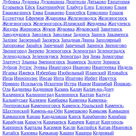
Дубовка
Дудинка
Духовщина
Дюртюли
Дятьково
Евпатория
Егорьевск
Ейск
Екатеринбург
Елабуга
Елец
Елизово
Ельня
Еманжелинск
Емва
Енакиево
Енисейск
Ермолино
Ершов
Ессентуки
Ефремов
Ждановка
Железноводск
Железногорск
Железногорск
Железногорск-Илимский
Жердевка
Жигулевск
Жиздра
Жирновск
Жуков
Жуковка
Жуковский
Завитинск
Заводоуковск
Заволжск
Заволжье
Задонск
Заинск
Закаменск
Залізне
Заозерный
Заозерск
Западная Двина
Заполярный
Запорожье
Зарайск
Заречный
Заречный
Заринск
Звенигово
Звенигород
Зверево
Зеленогорск
Зеленоград
Зеленоградск
Зеленодольск
Зеленокумск
Зерноград
Зея
Зима
Зимогорье
Златоуст
Злынка
Змеиногорск
Знаменск
Золоте
Зоринск
Зубцов
Зугрэс
Зуевка
Ивангород
Иваново
Ивантеевка
Ивдель
Игарка
Ижевск
Избербаш
Изобильный
Иланский
Иловайск
Инза
Иннополис
Инсар
Инта
Ипатово
Ирбит
Иркутск
Ирмино
Исилькуль
Искитим
Истра
Ишим
Ишимбай
Йошкар-
Ола
Кадиевка
Кадников
Казань
Калач
Калач-на-Дону
Калачинск
Калининград
Калининск
Калтан
Калуга
Кальміуське
Калязин
Камбарка
Каменка
Каменка-
Днепровская
Каменногорск
Каменск-Уральский
Каменск-
Шахтинский
Камень-на-Оби
Камешково
Камызяк
Камышин
Камышлов
Канаш
Кандалакша
Канск
Карабаново
Карабаш
Карабулак
Карасук
Карачаевск
Карачев
Каргат
Каргополь
Карпинск
Карталы
Касимов
Касли
Каспийск
Катав-Ивановск
Катайск
Каховка
Качканар
Кашин
Кашира
Кедровый