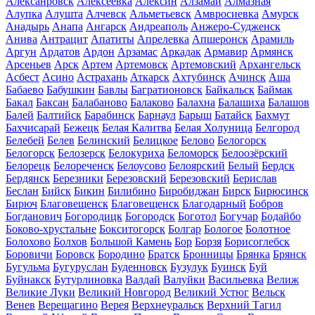
Алексанровск
Алексеевка
Алексин
Алзамай
Алмазная
Алупка
Алушта
Алчевск
Альметьевск
Амвросиевка
Амурск
Анадырь
Анапа
Ангарск
Андреаполь
Анжеро-Судженск
Анива
Антрацит
Апатиты
Апрелевка
Апшеронск
Арамиль
Аргун
Ардатов
Ардон
Арзамас
Аркадак
Армавир
Армянск
Арсеньев
Арск
Артем
Артемовск
Артемовский
Архангельск
Асбест
Асино
Астрахань
Аткарск
Ахтубинск
Ачинск
Аша
Бабаево
Бабушкин
Бавлы
Багратионовск
Байкальск
Баймак
Бакал
Баксан
Балабаново
Балаково
Балахна
Балашиха
Балашов
Балей
Балтийск
Барабинск
Барнаул
Барыш
Батайск
Бахмут
Бахчисарай
Бежецк
Белая Калитва
Белая Холуница
Белгород
Белебей
Белев
Белинский
Белицкое
Белово
Белогорск
Белогорск
Белозерск
Белокуриха
Беломорск
Белоозёрский
Белорецк
Белореченск
Белоусово
Белоярский
Белый
Бердск
Бердянск
Березники
Березовский
Березовский
Берислав
Беслан
Бийск
Бикин
Билибино
Биробиджан
Бирск
Бирюсинск
Бирюч
Благовещенск
Благовещенск
Благодарный
Бобров
Богданович
Богородицк
Богородск
Боготол
Богучар
Бодайбо
Боково-хрустальне
Бокситогорск
Болгар
Бологое
Болотное
Болохово
Болхов
Большой Камень
Бор
Борзя
Борисоглебск
Боровичи
Боровск
Бородино
Братск
Бронницы
Брянка
Брянск
Бугульма
Бугуруслан
Буденновск
Бузулук
Буинск
Буй
Буйнакск
Бутурлиновка
Валдай
Валуйки
Васильевка
Велиж
Великие Луки
Великий Новгород
Великий Устюг
Вельск
Венев
Верещагино
Верея
Верхнеуральск
Верхний Тагил