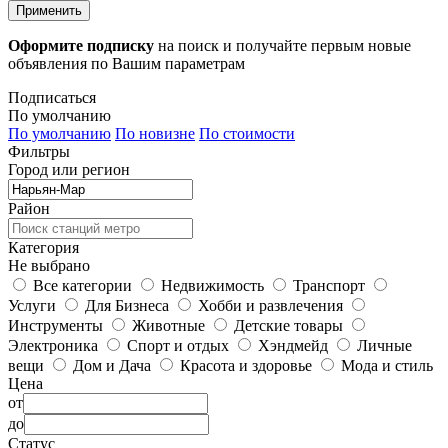
Применить
Оформите подписку
на поиск и получайте первым новые
объявления по Вашим параметрам
Подписаться
По умолчанию
По умолчанию
По новизне
По стоимости
Фильтры
Город или регион
Район
Категория
Не выбрано
Все категории
Недвижимость
Транспорт
Услуги
Для Бизнеса
Хобби и развлечения
Инструменты
Животные
Детские товары
Электроника
Спорт и отдых
Хэндмейд
Личные
вещи
Дом и Дача
Красота и здоровье
Мода и стиль
Цена
от
до
Статус