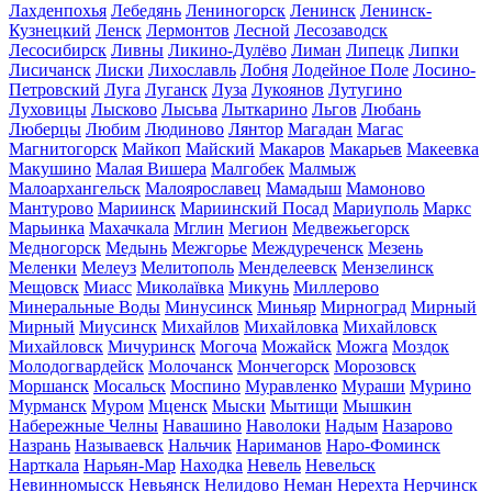
Лахденпохья
Лебедянь
Лениногорск
Ленинск
Ленинск-
Кузнецкий
Ленск
Лермонтов
Лесной
Лесозаводск
Лесосибирск
Ливны
Ликино-Дулёво
Лиман
Липецк
Липки
Лисичанск
Лиски
Лихославль
Лобня
Лодейное Поле
Лосино-
Петровский
Луга
Луганск
Луза
Лукоянов
Лутугино
Луховицы
Лысково
Лысьва
Лыткарино
Льгов
Любань
Люберцы
Любим
Людиново
Лянтор
Магадан
Магас
Магнитогорск
Майкоп
Майский
Макаров
Макарьев
Макеевка
Макушино
Малая Вишера
Малгобек
Малмыж
Малоархангельск
Малоярославец
Мамадыш
Мамоново
Мантурово
Мариинск
Мариинский Посад
Мариуполь
Маркс
Марьинка
Махачкала
Мглин
Мегион
Медвежьегорск
Медногорск
Медынь
Межгорье
Междуреченск
Мезень
Меленки
Мелеуз
Мелитополь
Менделеевск
Мензелинск
Мещовск
Миасс
Миколаївка
Микунь
Миллерово
Минеральные Воды
Минусинск
Миньяр
Мирноград
Мирный
Мирный
Миусинск
Михайлов
Михайловка
Михайловск
Михайловск
Мичуринск
Могоча
Можайск
Можга
Моздок
Молодогвардейск
Молочанск
Мончегорск
Морозовск
Моршанск
Мосальск
Моспино
Муравленко
Мураши
Мурино
Мурманск
Муром
Мценск
Мыски
Мытищи
Мышкин
Набережные Челны
Навашино
Наволоки
Надым
Назарово
Назрань
Называевск
Нальчик
Нариманов
Наро-Фоминск
Нарткала
Нарьян-Мар
Находка
Невель
Невельск
Невинномысск
Невьянск
Нелидово
Неман
Нерехта
Нерчинск