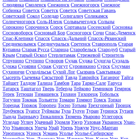
Слюдянка
Смоленск
Снежинск
Снежногорск
Снежное
Собинка
Советск
Советск
Советск
Советская Гавань
Советский
Сокол
Соледар
Солигалич
Соликамск
Солнечногорск
Соль-Илецк
Сольвычегодск
Сольцы
Сорокино
Сорочинск
Сорск
Сортавала
Сосенский
Сосновка
Сосновоборск
Сосновый Бор
Сосногорск
Сочи
Спас-Деменск
Спас-Клепики
Спасск
Спасск-Дальний
Спасск-Рязанский
Среднеколымск
Среднеуральск
Сретенск
Ставрополь
Старая
Купавна
Старая Русса
Старица
Старобельск
Стародуб
Старый
Крым
Старый Оскол
Стерлитамак
Стрежевой
Строитель
Струнино
Ступино
Суворов
Судак
Суджа
Судогда
Суздаль
Сунжа
Суоярви
Сураж
Сургут
Суровикино
Сурск
Сусуман
Сухиничи
Суходільськ
Сухой Лог
Сызрань
Сыктывкар
Сысерть
Сычевка
Сясьстрой
Тавда
Таврийск
Таганрог
Тайга
Тайшет
Талдом
Талица
Тамбов
Тара
Тарко-Сале
Таруса
Татарск
Таштагол
Тверь
Теберда
Тейково
Темников
Темрюк
Терек
Тетюши
Тимашевск
Тихвин
Тихорецк
Тобольск
Тогучин
Токмак
Тольятти
Томари
Томмот
Томск
Топки
Торецьк
Торжок
Торопец
Тосно
Тотьма
Трехгорный
Троицк
Трубчевск
Туапсе
Туймазы
Тула
Тулун
Туран
Туринск
Тутаев
Тында
Тырныауз
Тюкалинск
Тюмень
Уварово
Углегорск
Угледар
Углич
Удачный
Удомля
Ужур
Узловая
Украинск
Улан-
Удэ
Ульяновск
Унеча
Урай
Урень
Уржум
Урус-Мартан
Урюпинск
Усинск
Усмань
Усолье
Усолье-Сибирское
Уссурийск
Усть-Джегута
Усть-Илимск
Усть-Катав
Усть-Кут