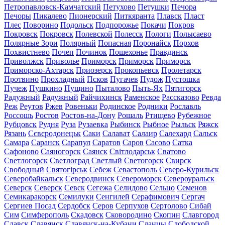
Петропавловск-Камчатский
Петухово
Петушки
Печора
Печоры
Пикалево
Пионерский
Питкяранта
Плавск
Пласт
Плес
Поворино
Подольск
Подпорожье
Покачи
Покров
Покровск
Покровск
Полевской
Полесск
Пологи
Полысаево
Полярные Зори
Полярный
Попасная
Поронайск
Порхов
Похвистнево
Почеп
Починок
Пошехонье
Правдинск
Приволжск
Приволье
Приморск
Приморск
Приморск
Приморско-Ахтарск
Приозерск
Прокопьевск
Пролетарск
Протвино
Прохладный
Псков
Пугачев
Пудож
Пустошка
Пучеж
Пушкино
Пущино
Пыталово
Пыть-Ях
Пятигорск
Радужный
Радужный
Райчихинск
Раменское
Рассказово
Ревда
Реж
Реутов
Ржев
Ровеньки
Родинское
Родники
Рославль
Россошь
Ростов
Ростов-на-Дону
Рошаль
Ртищево
Рубежное
Рубцовск
Рудня
Руза
Рузаевка
Рыбинск
Рыбное
Рыльск
Ряжск
Рязань
Сєвєродонецьк
Саки
Салават
Салаир
Салехард
Сальск
Самара
Саранск
Сарапул
Саратов
Саров
Сасово
Сатка
Сафоново
Саяногорск
Саянск
Світлодарськ
Сватово
Светлогорск
Светлоград
Светлый
Светогорск
Свирск
Свободный
Святогірськ
Себеж
Севастополь
Северо-Курильск
Северобайкальск
Северодвинск
Североморск
Североуральск
Северск
Северск
Севск
Сегежа
Селидово
Сельцо
Семенов
Семикаракорск
Семилуки
Сенгилей
Серафимович
Сергач
Сергиев Посад
Сердобск
Серов
Серпухов
Сертолово
Сибай
Сим
Симферополь
Скадовск
Сковородино
Скопин
Славгород
Славск
Славянск
Славянск-на-Кубани
Сланцы
Слободской