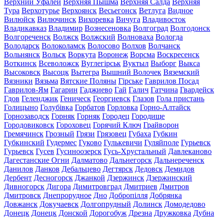
Верхний Уфалей
Верхняя Пышма
Верхняя Салда
Верхняя
Тура
Верхотурье
Верхоянск
Весьегонск
Ветлуга
Видное
Вилюйск
Вилючинск
Вихоревка
Вичуга
Владивосток
Владикавказ
Владимир
Вознесеновка
Волгоград
Волгодонск
Волгореченск
Волжск
Волжский
Волноваха
Вологда
Володарск
Волоколамск
Волосово
Волхов
Волчанск
Вольнянск
Вольск
Воркута
Воронеж
Ворсма
Воскресенск
Воткинск
Всеволожск
Вуглегірськ
Вуктыл
Выборг
Выкса
Высоковск
Высоцк
Вытегра
Вышний Волочек
Вяземский
Вязники
Вязьма
Вятские Поляны
Гірське
Гаврилов Посад
Гаврилов-Ям
Гагарин
Гаджиево
Гай
Галич
Гатчина
Гвардейск
Гдов
Геленджик
Геническ
Георгиевск
Глазов
Гола пристань
Голицыно
Голубівка
Горбатов
Горловка
Горно-Алтайск
Горнозаводск
Горняк
Горняк
Городец
Городище
Городовиковск
Гороховец
Горячий Ключ
Грайворон
Гремячинск
Грозный
Грязи
Грязовец
Губаха
Губкин
Губкинский
Гудермес
Гуково
Гулькевичи
Гуляйполе
Гурьевск
Гурьевск
Гусев
Гусиноозерск
Гусь-Хрустальный
Давлеканово
Дагестанские Огни
Далматово
Дальнегорск
Дальнереченск
Данилов
Данков
Дебальцево
Дегтярск
Дедовск
Демидов
Дербент
Десногорск
Джанкой
Дзержинск
Дзержинский
Дивногорск
Дигора
Димитровград
Дмитриев
Дмитров
Дмитровск
Днепрорудное
Дно
Добропілля
Добрянка
Довжанск
Докучаевск
Долгопрудный
Долинск
Домодедово
Донецк
Донецк
Донской
Дорогобуж
Дрезна
Дружковка
Дубна