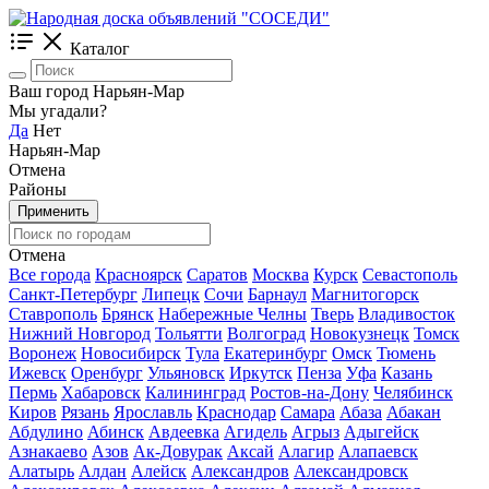
Каталог
Ваш город Нарьян-Мар
Мы угадали?
Да
Нет
Нарьян-Мар
Отмена
Районы
Применить
Отмена
Все города
Красноярск
Саратов
Москва
Курск
Севастополь
Санкт-Петербург
Липецк
Сочи
Барнаул
Магнитогорск
Ставрополь
Брянск
Набережные Челны
Тверь
Владивосток
Нижний Новгород
Тольятти
Волгоград
Новокузнецк
Томск
Воронеж
Новосибирск
Тула
Екатеринбург
Омск
Тюмень
Ижевск
Оренбург
Ульяновск
Иркутск
Пенза
Уфа
Казань
Пермь
Хабаровск
Калининград
Ростов-на-Дону
Челябинск
Киров
Рязань
Ярославль
Краснодар
Самара
Абаза
Абакан
Абдулино
Абинск
Авдеевка
Агидель
Агрыз
Адыгейск
Азнакаево
Азов
Ак-Довурак
Аксай
Алагир
Алапаевск
Алатырь
Алдан
Алейск
Александров
Александровск