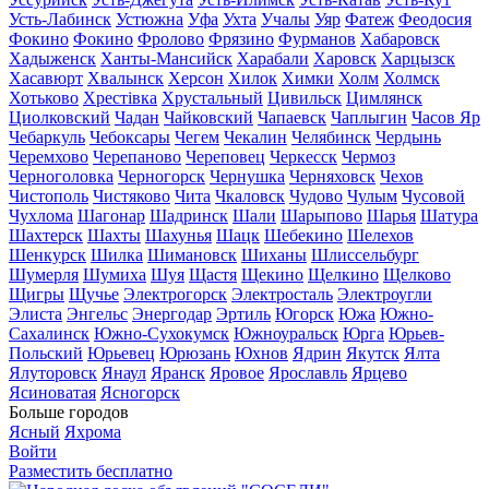
Усть-Лабинск
Устюжна
Уфа
Ухта
Учалы
Уяр
Фатеж
Феодосия
Фокино
Фокино
Фролово
Фрязино
Фурманов
Хабаровск
Хадыженск
Ханты-Мансийск
Харабали
Харовск
Харцызск
Хасавюрт
Хвалынск
Херсон
Хилок
Химки
Холм
Холмск
Хотьково
Хрестівка
Хрустальный
Цивильск
Цимлянск
Циолковский
Чадан
Чайковский
Чапаевск
Чаплыгин
Часов Яр
Чебаркуль
Чебоксары
Чегем
Чекалин
Челябинск
Чердынь
Черемхово
Черепаново
Череповец
Черкесск
Чермоз
Черноголовка
Черногорск
Чернушка
Черняховск
Чехов
Чистополь
Чистяково
Чита
Чкаловск
Чудово
Чулым
Чусовой
Чухлома
Шагонар
Шадринск
Шали
Шарыпово
Шарья
Шатура
Шахтерск
Шахты
Шахунья
Шацк
Шебекино
Шелехов
Шенкурск
Шилка
Шимановск
Шиханы
Шлиссельбург
Шумерля
Шумиха
Шуя
Щастя
Щекино
Щелкино
Щелково
Щигры
Щучье
Электрогорск
Электросталь
Электроугли
Элиста
Энгельс
Энергодар
Эртиль
Югорск
Южа
Южно-
Сахалинск
Южно-Сухокумск
Южноуральск
Юрга
Юрьев-
Польский
Юрьевец
Юрюзань
Юхнов
Ядрин
Якутск
Ялта
Ялуторовск
Янаул
Яранск
Яровое
Ярославль
Ярцево
Ясиноватая
Ясногорск
Больше городов
Ясный
Яхрома
Войти
Разместить бесплатно