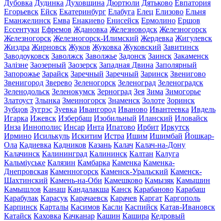
Дубовка
Дудинка
Духовщина
Дюртюли
Дятьково
Евпатория
Егорьевск
Ейск
Екатеринбург
Елабуга
Елец
Елизово
Ельня
Еманжелинск
Емва
Енакиево
Енисейск
Ермолино
Ершов
Ессентуки
Ефремов
Ждановка
Железноводск
Железногорск
Железногорск
Железногорск-Илимский
Жердевка
Жигулевск
Жиздра
Жирновск
Жуков
Жуковка
Жуковский
Завитинск
Заводоуковск
Заволжск
Заволжье
Задонск
Заинск
Закаменск
Залізне
Заозерный
Заозерск
Западная Двина
Заполярный
Запорожье
Зарайск
Заречный
Заречный
Заринск
Звенигово
Звенигород
Зверево
Зеленогорск
Зеленоград
Зеленоградск
Зеленодольск
Зеленокумск
Зерноград
Зея
Зима
Зимогорье
Златоуст
Злынка
Змеиногорск
Знаменск
Золоте
Зоринск
Зубцов
Зугрэс
Зуевка
Ивангород
Иваново
Ивантеевка
Ивдель
Игарка
Ижевск
Избербаш
Изобильный
Иланский
Иловайск
Инза
Иннополис
Инсар
Инта
Ипатово
Ирбит
Иркутск
Ирмино
Исилькуль
Искитим
Истра
Ишим
Ишимбай
Йошкар-
Ола
Кадиевка
Кадников
Казань
Калач
Калач-на-Дону
Калачинск
Калининград
Калининск
Калтан
Калуга
Кальміуське
Калязин
Камбарка
Каменка
Каменка-
Днепровская
Каменногорск
Каменск-Уральский
Каменск-
Шахтинский
Камень-на-Оби
Камешково
Камызяк
Камышин
Камышлов
Канаш
Кандалакша
Канск
Карабаново
Карабаш
Карабулак
Карасук
Карачаевск
Карачев
Каргат
Каргополь
Карпинск
Карталы
Касимов
Касли
Каспийск
Катав-Ивановск
Катайск
Каховка
Качканар
Кашин
Кашира
Кедровый