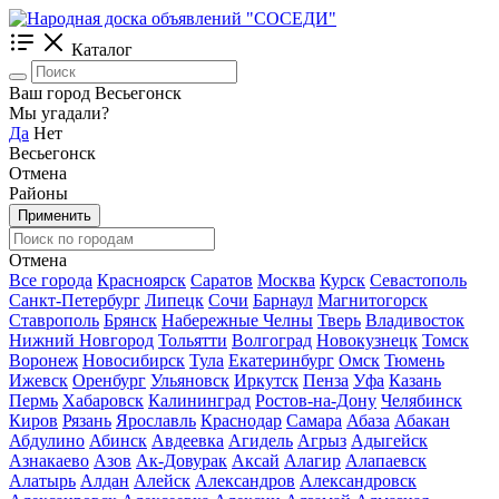
Каталог
Ваш город Весьегонск
Мы угадали?
Да
Нет
Весьегонск
Отмена
Районы
Применить
Отмена
Все города
Красноярск
Саратов
Москва
Курск
Севастополь
Санкт-Петербург
Липецк
Сочи
Барнаул
Магнитогорск
Ставрополь
Брянск
Набережные Челны
Тверь
Владивосток
Нижний Новгород
Тольятти
Волгоград
Новокузнецк
Томск
Воронеж
Новосибирск
Тула
Екатеринбург
Омск
Тюмень
Ижевск
Оренбург
Ульяновск
Иркутск
Пенза
Уфа
Казань
Пермь
Хабаровск
Калининград
Ростов-на-Дону
Челябинск
Киров
Рязань
Ярославль
Краснодар
Самара
Абаза
Абакан
Абдулино
Абинск
Авдеевка
Агидель
Агрыз
Адыгейск
Азнакаево
Азов
Ак-Довурак
Аксай
Алагир
Алапаевск
Алатырь
Алдан
Алейск
Александров
Александровск