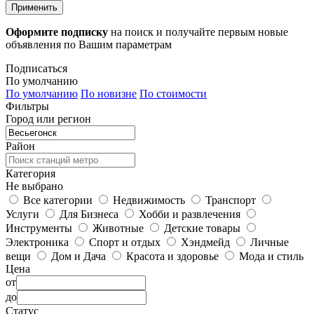
Применить
Оформите подписку
на поиск и получайте первым новые
объявления по Вашим параметрам
Подписаться
По умолчанию
По умолчанию
По новизне
По стоимости
Фильтры
Город или регион
Район
Категория
Не выбрано
Все категории
Недвижимость
Транспорт
Услуги
Для Бизнеса
Хобби и развлечения
Инструменты
Животные
Детские товары
Электроника
Спорт и отдых
Хэндмейд
Личные
вещи
Дом и Дача
Красота и здоровье
Мода и стиль
Цена
от
до
Статус