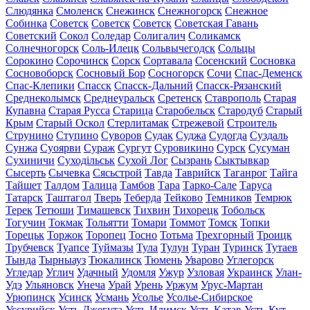
Слюдянка
Смоленск
Снежинск
Снежногорск
Снежное
Собинка
Советск
Советск
Советск
Советская Гавань
Советский
Сокол
Соледар
Солигалич
Соликамск
Солнечногорск
Соль-Илецк
Сольвычегодск
Сольцы
Сорокино
Сорочинск
Сорск
Сортавала
Сосенский
Сосновка
Сосновоборск
Сосновый Бор
Сосногорск
Сочи
Спас-Деменск
Спас-Клепики
Спасск
Спасск-Дальний
Спасск-Рязанский
Среднеколымск
Среднеуральск
Сретенск
Ставрополь
Старая
Купавна
Старая Русса
Старица
Старобельск
Стародуб
Старый
Крым
Старый Оскол
Стерлитамак
Стрежевой
Строитель
Струнино
Ступино
Суворов
Судак
Суджа
Судогда
Суздаль
Сунжа
Суоярви
Сураж
Сургут
Суровикино
Сурск
Сусуман
Сухиничи
Суходільськ
Сухой Лог
Сызрань
Сыктывкар
Сысерть
Сычевка
Сясьстрой
Тавда
Таврийск
Таганрог
Тайга
Тайшет
Талдом
Талица
Тамбов
Тара
Тарко-Сале
Таруса
Татарск
Таштагол
Тверь
Теберда
Тейково
Темников
Темрюк
Терек
Тетюши
Тимашевск
Тихвин
Тихорецк
Тобольск
Тогучин
Токмак
Тольятти
Томари
Томмот
Томск
Топки
Торецьк
Торжок
Торопец
Тосно
Тотьма
Трехгорный
Троицк
Трубчевск
Туапсе
Туймазы
Тула
Тулун
Туран
Туринск
Тутаев
Тында
Тырныауз
Тюкалинск
Тюмень
Уварово
Углегорск
Угледар
Углич
Удачный
Удомля
Ужур
Узловая
Украинск
Улан-
Удэ
Ульяновск
Унеча
Урай
Урень
Уржум
Урус-Мартан
Урюпинск
Усинск
Усмань
Усолье
Усолье-Сибирское
Уссурийск
Усть-Джегута
Усть-Илимск
Усть-Катав
Усть-Кут