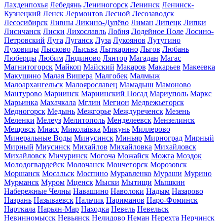
Лахденпохья
Лебедянь
Лениногорск
Ленинск
Ленинск-
Кузнецкий
Ленск
Лермонтов
Лесной
Лесозаводск
Лесосибирск
Ливны
Ликино-Дулёво
Лиман
Липецк
Липки
Лисичанск
Лиски
Лихославль
Лобня
Лодейное Поле
Лосино-
Петровский
Луга
Луганск
Луза
Лукоянов
Лутугино
Луховицы
Лысково
Лысьва
Лыткарино
Льгов
Любань
Люберцы
Любим
Людиново
Лянтор
Магадан
Магас
Магнитогорск
Майкоп
Майский
Макаров
Макарьев
Макеевка
Макушино
Малая Вишера
Малгобек
Малмыж
Малоархангельск
Малоярославец
Мамадыш
Мамоново
Мантурово
Мариинск
Мариинский Посад
Мариуполь
Маркс
Марьинка
Махачкала
Мглин
Мегион
Медвежьегорск
Медногорск
Медынь
Межгорье
Междуреченск
Мезень
Меленки
Мелеуз
Мелитополь
Менделеевск
Мензелинск
Мещовск
Миасс
Миколаївка
Микунь
Миллерово
Минеральные Воды
Минусинск
Миньяр
Мирноград
Мирный
Мирный
Миусинск
Михайлов
Михайловка
Михайловск
Михайловск
Мичуринск
Могоча
Можайск
Можга
Моздок
Молодогвардейск
Молочанск
Мончегорск
Морозовск
Моршанск
Мосальск
Моспино
Муравленко
Мураши
Мурино
Мурманск
Муром
Мценск
Мыски
Мытищи
Мышкин
Набережные Челны
Навашино
Наволоки
Надым
Назарово
Назрань
Называевск
Нальчик
Нариманов
Наро-Фоминск
Нарткала
Нарьян-Мар
Находка
Невель
Невельск
Невинномысск
Невьянск
Нелидово
Неман
Нерехта
Нерчинск