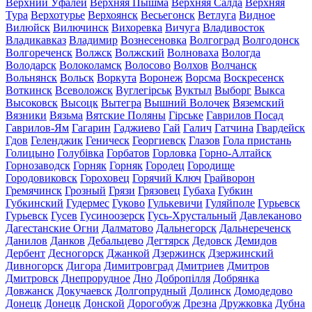
Верхний Уфалей
Верхняя Пышма
Верхняя Салда
Верхняя
Тура
Верхотурье
Верхоянск
Весьегонск
Ветлуга
Видное
Вилюйск
Вилючинск
Вихоревка
Вичуга
Владивосток
Владикавказ
Владимир
Вознесеновка
Волгоград
Волгодонск
Волгореченск
Волжск
Волжский
Волноваха
Вологда
Володарск
Волоколамск
Волосово
Волхов
Волчанск
Вольнянск
Вольск
Воркута
Воронеж
Ворсма
Воскресенск
Воткинск
Всеволожск
Вуглегірськ
Вуктыл
Выборг
Выкса
Высоковск
Высоцк
Вытегра
Вышний Волочек
Вяземский
Вязники
Вязьма
Вятские Поляны
Гірське
Гаврилов Посад
Гаврилов-Ям
Гагарин
Гаджиево
Гай
Галич
Гатчина
Гвардейск
Гдов
Геленджик
Геническ
Георгиевск
Глазов
Гола пристань
Голицыно
Голубівка
Горбатов
Горловка
Горно-Алтайск
Горнозаводск
Горняк
Горняк
Городец
Городище
Городовиковск
Гороховец
Горячий Ключ
Грайворон
Гремячинск
Грозный
Грязи
Грязовец
Губаха
Губкин
Губкинский
Гудермес
Гуково
Гулькевичи
Гуляйполе
Гурьевск
Гурьевск
Гусев
Гусиноозерск
Гусь-Хрустальный
Давлеканово
Дагестанские Огни
Далматово
Дальнегорск
Дальнереченск
Данилов
Данков
Дебальцево
Дегтярск
Дедовск
Демидов
Дербент
Десногорск
Джанкой
Дзержинск
Дзержинский
Дивногорск
Дигора
Димитровград
Дмитриев
Дмитров
Дмитровск
Днепрорудное
Дно
Добропілля
Добрянка
Довжанск
Докучаевск
Долгопрудный
Долинск
Домодедово
Донецк
Донецк
Донской
Дорогобуж
Дрезна
Дружковка
Дубна