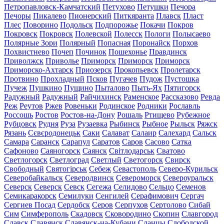
Петропавловск-Камчатский
Петухово
Петушки
Печора
Печоры
Пикалево
Пионерский
Питкяранта
Плавск
Пласт
Плес
Поворино
Подольск
Подпорожье
Покачи
Покров
Покровск
Покровск
Полевской
Полесск
Пологи
Полысаево
Полярные Зори
Полярный
Попасная
Поронайск
Порхов
Похвистнево
Почеп
Починок
Пошехонье
Правдинск
Приволжск
Приволье
Приморск
Приморск
Приморск
Приморско-Ахтарск
Приозерск
Прокопьевск
Пролетарск
Протвино
Прохладный
Псков
Пугачев
Пудож
Пустошка
Пучеж
Пушкино
Пущино
Пыталово
Пыть-Ях
Пятигорск
Радужный
Радужный
Райчихинск
Раменское
Рассказово
Ревда
Реж
Реутов
Ржев
Ровеньки
Родинское
Родники
Рославль
Россошь
Ростов
Ростов-на-Дону
Рошаль
Ртищево
Рубежное
Рубцовск
Рудня
Руза
Рузаевка
Рыбинск
Рыбное
Рыльск
Ряжск
Рязань
Сєвєродонецьк
Саки
Салават
Салаир
Салехард
Сальск
Самара
Саранск
Сарапул
Саратов
Саров
Сасово
Сатка
Сафоново
Саяногорск
Саянск
Світлодарськ
Сватово
Светлогорск
Светлоград
Светлый
Светогорск
Свирск
Свободный
Святогірськ
Себеж
Севастополь
Северо-Курильск
Северобайкальск
Северодвинск
Североморск
Североуральск
Северск
Северск
Севск
Сегежа
Селидово
Сельцо
Семенов
Семикаракорск
Семилуки
Сенгилей
Серафимович
Сергач
Сергиев Посад
Сердобск
Серов
Серпухов
Сертолово
Сибай
Сим
Симферополь
Скадовск
Сковородино
Скопин
Славгород
Славск
Славянск
Славянск-на-Кубани
Сланцы
Слободской