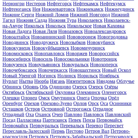
Нерюнгри
Нестеров
Нефтегорск
Нефтекамск
Нефтекумск
Нефтеюганск
Нея
Нижневартовск
Нижнекамск
Нижнеудинск
Нижние Серги
Нижний Ломов
Нижний Новгород
Нижний
Тагил
Нижняя Салда
Нижняя Тура
Николаевск
Николаевск-
на-Амуре
Никольск
Никольск
Никольское
Новая Каховка
Новая Ладога
Новая Ляля
Новоазовск
Новоалександровск
Новоалтайск
Новоаннинский
Нововоронеж
Новогродовка
Новодвинск
Новодружеск
Новозыбков
Новокубанск
Новокузнецк
Новокуйбышевск
Новомичуринск
Новомосковск
Новопавловск
Новоржев
Новороссийск
Новосибирск
Новосиль
Новосокольники
Новотроицк
Новоузенск
Новоульяновск
Новоуральск
Новохоперск
Новочебоксарск
Новочеркасск
Новошахтинск
Новый Оскол
Новый Уренгой
Ногинск
Нолинск
Норильск
Ноябрьск
Нурлат
Нытва
Нюрба
Нягань
Нязепетровск
Няндома
Облучье
Обнинск
Обоянь
Обь
Одинцово
Озерск
Озерск
Озёры
Октябрьск
Октябрьский
Окуловка
Олекминск
Оленегорск
Олешки
Олонец
Омск
Омутнинск
Онега
Опочка
Орёл
Оренбург
Орехов
Орехово-Зуево
Орлов
Орск
Оса
Осинники
Осташков
Остров
Островной
Острогожск
Отрадное
Отрадный
Оха
Оханск
Очер
Павлово
Павловск
Павловский
Посад
Палласовка
Партизанск
Певек
Пенза
Первомайск
Первомайск
Первоуральск
Перевальск
Перевоз
Пересвет
Переславль-Залесский
Пермь
Пестово
Петров Вал
Петрово-
красносілля
Петровск
Петровск-Забайкальский
Петрозаводск