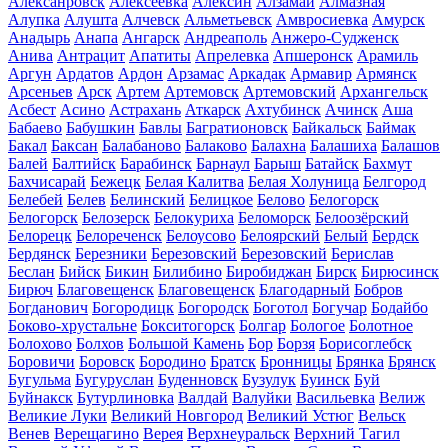
Алексанровск
Алексеевка
Алексин
Алзамай
Алмазная
Алупка
Алушта
Алчевск
Альметьевск
Амвросиевка
Амурск
Анадырь
Анапа
Ангарск
Андреаполь
Анжеро-Судженск
Анива
Антрацит
Апатиты
Апрелевка
Апшеронск
Арамиль
Аргун
Ардатов
Ардон
Арзамас
Аркадак
Армавир
Армянск
Арсеньев
Арск
Артем
Артемовск
Артемовский
Архангельск
Асбест
Асино
Астрахань
Аткарск
Ахтубинск
Ачинск
Аша
Бабаево
Бабушкин
Бавлы
Багратионовск
Байкальск
Баймак
Бакал
Баксан
Балабаново
Балаково
Балахна
Балашиха
Балашов
Балей
Балтийск
Барабинск
Барнаул
Барыш
Батайск
Бахмут
Бахчисарай
Бежецк
Белая Калитва
Белая Холуница
Белгород
Белебей
Белев
Белинский
Белицкое
Белово
Белогорск
Белогорск
Белозерск
Белокуриха
Беломорск
Белоозёрский
Белорецк
Белореченск
Белоусово
Белоярский
Белый
Бердск
Бердянск
Березники
Березовский
Березовский
Берислав
Беслан
Бийск
Бикин
Билибино
Биробиджан
Бирск
Бирюсинск
Бирюч
Благовещенск
Благовещенск
Благодарный
Бобров
Богданович
Богородицк
Богородск
Боготол
Богучар
Бодайбо
Боково-хрустальне
Бокситогорск
Болгар
Бологое
Болотное
Болохово
Болхов
Большой Камень
Бор
Борзя
Борисоглебск
Боровичи
Боровск
Бородино
Братск
Бронницы
Брянка
Брянск
Бугульма
Бугуруслан
Буденновск
Бузулук
Буинск
Буй
Буйнакск
Бутурлиновка
Валдай
Валуйки
Васильевка
Велиж
Великие Луки
Великий Новгород
Великий Устюг
Вельск
Венев
Верещагино
Верея
Верхнеуральск
Верхний Тагил