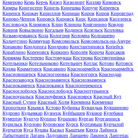
Кемерово
Кемь
Керчь
Кизел
Кизилюрт
Кизляр
Кимовск
Кимры
Кингисепп
Кинель
Кинешма
Кипуче
Киреевск
Киренск
Киржач
Кириллов
Кириши
Киров
Киров
Кировград
Кирово-Чепецк
Кировск
Кировск
Кирс
Кирсанов
Киселевск
Кисловодск
Климовск
Клин
Клинцы
Княгинино
Ковдор
Ковров
Ковылкино
Когалым
Кодинск
Козельск
Козловка
Козьмодемьянск
Кола
Кологрив
Коломна
Колпашево
Кольчугино
Коммунар
Комсомольск
Комсомольск-на-Амуре
Конаково
Кондопога
Кондрово
Константиновск
Копейск
Кораблино
Кореновск
Коркино
Королёв
Короча
Корсаков
Коряжма
Костерево
Костомукша
Кострома
Костянтинівка
Котельники
Котельниково
Котельнич
Котлас
Котово
Котовск
Кохма
Краматорск
Красавино
Красноармейск
Красноармейск
Красновишерск
Красногоровка
Красногорск
Краснодар
Краснозаводск
Краснознаменск
Краснознаменск
Краснокаменск
Краснокамск
Красноперекопск
Краснослободск
Краснослободск
Краснотурьинск
Красноуральск
Красноуфимск
Красноярск
Красный Кут
Красный Сулин
Красный Холм
Кремінна
Кременки
Кропоткин
Крымск
Кстово
Кубинка
Кувандык
Кувшиново
Кудрово
Кудымкар
Кузнецк
Куйбышев
Кукмор
Кулебаки
Кумертау
Кунгур
Купино
Курахово
Курган
Курганинск
Курильск
Курлово
Куровское
Курск
Куртамыш
Курчалой
Курчатов
Куса
Кушва
Кызыл
Кыштым
Кяхта
Лабинск
Лабытнанги
Лагань
Ладушкин
Лаишево
Лакинск
Лангепас