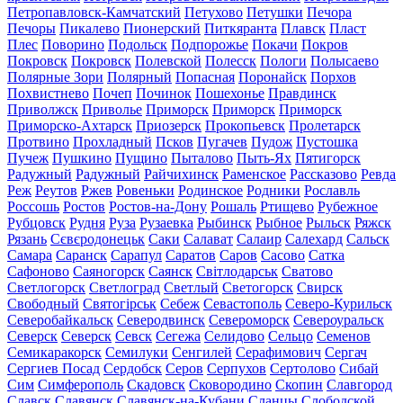
Петропавловск-Камчатский
Петухово
Петушки
Печора
Печоры
Пикалево
Пионерский
Питкяранта
Плавск
Пласт
Плес
Поворино
Подольск
Подпорожье
Покачи
Покров
Покровск
Покровск
Полевской
Полесск
Пологи
Полысаево
Полярные Зори
Полярный
Попасная
Поронайск
Порхов
Похвистнево
Почеп
Починок
Пошехонье
Правдинск
Приволжск
Приволье
Приморск
Приморск
Приморск
Приморско-Ахтарск
Приозерск
Прокопьевск
Пролетарск
Протвино
Прохладный
Псков
Пугачев
Пудож
Пустошка
Пучеж
Пушкино
Пущино
Пыталово
Пыть-Ях
Пятигорск
Радужный
Радужный
Райчихинск
Раменское
Рассказово
Ревда
Реж
Реутов
Ржев
Ровеньки
Родинское
Родники
Рославль
Россошь
Ростов
Ростов-на-Дону
Рошаль
Ртищево
Рубежное
Рубцовск
Рудня
Руза
Рузаевка
Рыбинск
Рыбное
Рыльск
Ряжск
Рязань
Сєвєродонецьк
Саки
Салават
Салаир
Салехард
Сальск
Самара
Саранск
Сарапул
Саратов
Саров
Сасово
Сатка
Сафоново
Саяногорск
Саянск
Світлодарськ
Сватово
Светлогорск
Светлоград
Светлый
Светогорск
Свирск
Свободный
Святогірськ
Себеж
Севастополь
Северо-Курильск
Северобайкальск
Северодвинск
Североморск
Североуральск
Северск
Северск
Севск
Сегежа
Селидово
Сельцо
Семенов
Семикаракорск
Семилуки
Сенгилей
Серафимович
Сергач
Сергиев Посад
Сердобск
Серов
Серпухов
Сертолово
Сибай
Сим
Симферополь
Скадовск
Сковородино
Скопин
Славгород
Славск
Славянск
Славянск-на-Кубани
Сланцы
Слободской