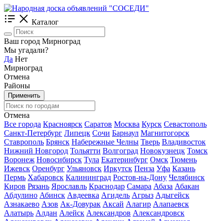
Каталог
Ваш город Мирноград
Мы угадали?
Да
Нет
Мирноград
Отмена
Районы
Применить
Отмена
Все города
Красноярск
Саратов
Москва
Курск
Севастополь
Санкт-Петербург
Липецк
Сочи
Барнаул
Магнитогорск
Ставрополь
Брянск
Набережные Челны
Тверь
Владивосток
Нижний Новгород
Тольятти
Волгоград
Новокузнецк
Томск
Воронеж
Новосибирск
Тула
Екатеринбург
Омск
Тюмень
Ижевск
Оренбург
Ульяновск
Иркутск
Пенза
Уфа
Казань
Пермь
Хабаровск
Калининград
Ростов-на-Дону
Челябинск
Киров
Рязань
Ярославль
Краснодар
Самара
Абаза
Абакан
Абдулино
Абинск
Авдеевка
Агидель
Агрыз
Адыгейск
Азнакаево
Азов
Ак-Довурак
Аксай
Алагир
Алапаевск
Алатырь
Алдан
Алейск
Александров
Александровск