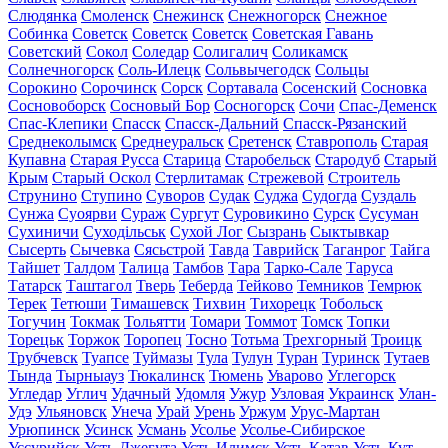
Слюдянка
Смоленск
Снежинск
Снежногорск
Снежное
Собинка
Советск
Советск
Советск
Советская Гавань
Советский
Сокол
Соледар
Солигалич
Соликамск
Солнечногорск
Соль-Илецк
Сольвычегодск
Сольцы
Сорокино
Сорочинск
Сорск
Сортавала
Сосенский
Сосновка
Сосновоборск
Сосновый Бор
Сосногорск
Сочи
Спас-Деменск
Спас-Клепики
Спасск
Спасск-Дальний
Спасск-Рязанский
Среднеколымск
Среднеуральск
Сретенск
Ставрополь
Старая
Купавна
Старая Русса
Старица
Старобельск
Стародуб
Старый
Крым
Старый Оскол
Стерлитамак
Стрежевой
Строитель
Струнино
Ступино
Суворов
Судак
Суджа
Судогда
Суздаль
Сунжа
Суоярви
Сураж
Сургут
Суровикино
Сурск
Сусуман
Сухиничи
Суходільськ
Сухой Лог
Сызрань
Сыктывкар
Сысерть
Сычевка
Сясьстрой
Тавда
Таврийск
Таганрог
Тайга
Тайшет
Талдом
Талица
Тамбов
Тара
Тарко-Сале
Таруса
Татарск
Таштагол
Тверь
Теберда
Тейково
Темников
Темрюк
Терек
Тетюши
Тимашевск
Тихвин
Тихорецк
Тобольск
Тогучин
Токмак
Тольятти
Томари
Томмот
Томск
Топки
Торецьк
Торжок
Торопец
Тосно
Тотьма
Трехгорный
Троицк
Трубчевск
Туапсе
Туймазы
Тула
Тулун
Туран
Туринск
Тутаев
Тында
Тырныауз
Тюкалинск
Тюмень
Уварово
Углегорск
Угледар
Углич
Удачный
Удомля
Ужур
Узловая
Украинск
Улан-
Удэ
Ульяновск
Унеча
Урай
Урень
Уржум
Урус-Мартан
Урюпинск
Усинск
Усмань
Усолье
Усолье-Сибирское
Уссурийск
Усть-Джегута
Усть-Илимск
Усть-Катав
Усть-Кут