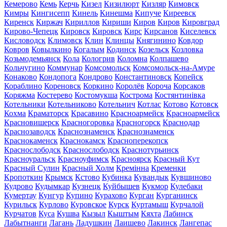
Кемерово
Кемь
Керчь
Кизел
Кизилюрт
Кизляр
Кимовск
Кимры
Кингисепп
Кинель
Кинешма
Кипуче
Киреевск
Киренск
Киржач
Кириллов
Кириши
Киров
Киров
Кировград
Кирово-Чепецк
Кировск
Кировск
Кирс
Кирсанов
Киселевск
Кисловодск
Климовск
Клин
Клинцы
Княгинино
Ковдор
Ковров
Ковылкино
Когалым
Кодинск
Козельск
Козловка
Козьмодемьянск
Кола
Кологрив
Коломна
Колпашево
Кольчугино
Коммунар
Комсомольск
Комсомольск-на-Амуре
Конаково
Кондопога
Кондрово
Константиновск
Копейск
Кораблино
Кореновск
Коркино
Королёв
Короча
Корсаков
Коряжма
Костерево
Костомукша
Кострома
Костянтинівка
Котельники
Котельниково
Котельнич
Котлас
Котово
Котовск
Кохма
Краматорск
Красавино
Красноармейск
Красноармейск
Красновишерск
Красногоровка
Красногорск
Краснодар
Краснозаводск
Краснознаменск
Краснознаменск
Краснокаменск
Краснокамск
Красноперекопск
Краснослободск
Краснослободск
Краснотурьинск
Красноуральск
Красноуфимск
Красноярск
Красный Кут
Красный Сулин
Красный Холм
Кремінна
Кременки
Кропоткин
Крымск
Кстово
Кубинка
Кувандык
Кувшиново
Кудрово
Кудымкар
Кузнецк
Куйбышев
Кукмор
Кулебаки
Кумертау
Кунгур
Купино
Курахово
Курган
Курганинск
Курильск
Курлово
Куровское
Курск
Куртамыш
Курчалой
Курчатов
Куса
Кушва
Кызыл
Кыштым
Кяхта
Лабинск
Лабытнанги
Лагань
Ладушкин
Лаишево
Лакинск
Лангепас