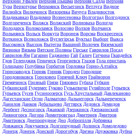
Верхний Уфалей
Верхняя Пышма
Верхняя Салда
Верхняя
Тура
Верхотурье
Верхоянск
Весьегонск
Ветлуга
Видное
Вилюйск
Вилючинск
Вихоревка
Вичуга
Владивосток
Владикавказ
Владимир
Вознесеновка
Волгоград
Волгодонск
Волгореченск
Волжск
Волжский
Волноваха
Вологда
Володарск
Волоколамск
Волосово
Волхов
Волчанск
Вольнянск
Вольск
Воркута
Воронеж
Ворсма
Воскресенск
Воткинск
Всеволожск
Вуглегірськ
Вуктыл
Выборг
Выкса
Высоковск
Высоцк
Вытегра
Вышний Волочек
Вяземский
Вязники
Вязьма
Вятские Поляны
Гірське
Гаврилов Посад
Гаврилов-Ям
Гагарин
Гаджиево
Гай
Галич
Гатчина
Гвардейск
Гдов
Геленджик
Геническ
Георгиевск
Глазов
Гола пристань
Голицыно
Голубівка
Горбатов
Горловка
Горно-Алтайск
Горнозаводск
Горняк
Горняк
Городец
Городище
Городовиковск
Гороховец
Горячий Ключ
Грайворон
Гремячинск
Грозный
Грязи
Грязовец
Губаха
Губкин
Губкинский
Гудермес
Гуково
Гулькевичи
Гуляйполе
Гурьевск
Гурьевск
Гусев
Гусиноозерск
Гусь-Хрустальный
Давлеканово
Дагестанские Огни
Далматово
Дальнегорск
Дальнереченск
Данилов
Данков
Дебальцево
Дегтярск
Дедовск
Демидов
Дербент
Десногорск
Джанкой
Дзержинск
Дзержинский
Дивногорск
Дигора
Димитровград
Дмитриев
Дмитров
Дмитровск
Днепрорудное
Дно
Добропілля
Добрянка
Довжанск
Докучаевск
Долгопрудный
Долинск
Домодедово
Донецк
Донецк
Донской
Дорогобуж
Дрезна
Дружковка
Дубна