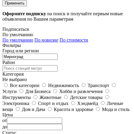
Применить
Оформите подписку
на поиск и получайте первым новые
объявления по Вашим параметрам
Подписаться
По умолчанию
По умолчанию
По новизне
По стоимости
Фильтры
Город или регион
Район
Категория
Не выбрано
Все категории
Недвижимость
Транспорт
Услуги
Для Бизнеса
Хобби и развлечения
Инструменты
Животные
Детские товары
Электроника
Спорт и отдых
Хэндмейд
Личные
вещи
Дом и Дача
Красота и здоровье
Мода и стиль
Цена
от
до
Статус