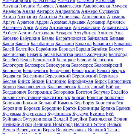
Алексанровск
Алексеевка
Алексин
Алзамай
Алмазная
Алупка
Алушта
Алчевск
Альметьевск
Амвросиевка
Амурск
Анадырь
Анапа
Ангарск
Андреаполь
Анжеро-Судженск
Анива
Антрацит
Апатиты
Апрелевка
Апшеронск
Арамиль
Аргун
Ардатов
Ардон
Арзамас
Аркадак
Армавир
Армянск
Арсеньев
Арск
Артем
Артемовск
Артемовский
Архангельск
Асбест
Асино
Астрахань
Аткарск
Ахтубинск
Ачинск
Аша
Бабаево
Бабушкин
Бавлы
Багратионовск
Байкальск
Баймак
Бакал
Баксан
Балабаново
Балаково
Балахна
Балашиха
Балашов
Балей
Балтийск
Барабинск
Барнаул
Барыш
Батайск
Бахмут
Бахчисарай
Бежецк
Белая Калитва
Белая Холуница
Белгород
Белебей
Белев
Белинский
Белицкое
Белово
Белогорск
Белогорск
Белозерск
Белокуриха
Беломорск
Белоозёрский
Белорецк
Белореченск
Белоусово
Белоярский
Белый
Бердск
Бердянск
Березники
Березовский
Березовский
Берислав
Беслан
Бийск
Бикин
Билибино
Биробиджан
Бирск
Бирюсинск
Бирюч
Благовещенск
Благовещенск
Благодарный
Бобров
Богданович
Богородицк
Богородск
Боготол
Богучар
Бодайбо
Боково-хрустальне
Бокситогорск
Болгар
Бологое
Болотное
Болохово
Болхов
Большой Камень
Бор
Борзя
Борисоглебск
Боровичи
Боровск
Бородино
Братск
Бронницы
Брянка
Брянск
Бугульма
Бугуруслан
Буденновск
Бузулук
Буинск
Буй
Буйнакск
Бутурлиновка
Валдай
Валуйки
Васильевка
Велиж
Великие Луки
Великий Новгород
Великий Устюг
Вельск
Венев
Верещагино
Верея
Верхнеуральск
Верхний Тагил