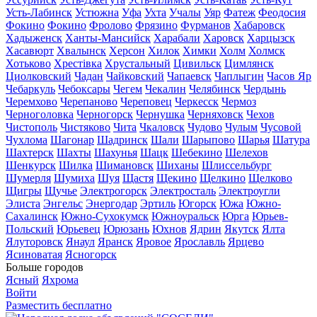
Усть-Лабинск
Устюжна
Уфа
Ухта
Учалы
Уяр
Фатеж
Феодосия
Фокино
Фокино
Фролово
Фрязино
Фурманов
Хабаровск
Хадыженск
Ханты-Мансийск
Харабали
Харовск
Харцызск
Хасавюрт
Хвалынск
Херсон
Хилок
Химки
Холм
Холмск
Хотьково
Хрестівка
Хрустальный
Цивильск
Цимлянск
Циолковский
Чадан
Чайковский
Чапаевск
Чаплыгин
Часов Яр
Чебаркуль
Чебоксары
Чегем
Чекалин
Челябинск
Чердынь
Черемхово
Черепаново
Череповец
Черкесск
Чермоз
Черноголовка
Черногорск
Чернушка
Черняховск
Чехов
Чистополь
Чистяково
Чита
Чкаловск
Чудово
Чулым
Чусовой
Чухлома
Шагонар
Шадринск
Шали
Шарыпово
Шарья
Шатура
Шахтерск
Шахты
Шахунья
Шацк
Шебекино
Шелехов
Шенкурск
Шилка
Шимановск
Шиханы
Шлиссельбург
Шумерля
Шумиха
Шуя
Щастя
Щекино
Щелкино
Щелково
Щигры
Щучье
Электрогорск
Электросталь
Электроугли
Элиста
Энгельс
Энергодар
Эртиль
Югорск
Южа
Южно-
Сахалинск
Южно-Сухокумск
Южноуральск
Юрга
Юрьев-
Польский
Юрьевец
Юрюзань
Юхнов
Ядрин
Якутск
Ялта
Ялуторовск
Янаул
Яранск
Яровое
Ярославль
Ярцево
Ясиноватая
Ясногорск
Больше городов
Ясный
Яхрома
Войти
Разместить бесплатно