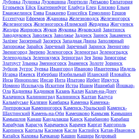
Дубовка
Дудинка
Духовщина
Дюртюли
Дятьково
Евпатория
Егорьевск
Ейск
Екатеринбург
Елабуга
Елец
Елизово
Ельня
Еманжелинск
Емва
Енакиево
Енисейск
Ермолино
Ершов
Ессентуки
Ефремов
Ждановка
Железноводск
Железногорск
Железногорск
Железногорск-Илимский
Жердевка
Жигулевск
Жиздра
Жирновск
Жуков
Жуковка
Жуковский
Завитинск
Заводоуковск
Заволжск
Заволжье
Задонск
Заинск
Закаменск
Залізне
Заозерный
Заозерск
Западная Двина
Заполярный
Запорожье
Зарайск
Заречный
Заречный
Заринск
Звенигово
Звенигород
Зверево
Зеленогорск
Зеленоград
Зеленоградск
Зеленодольск
Зеленокумск
Зерноград
Зея
Зима
Зимогорье
Златоуст
Злынка
Змеиногорск
Знаменск
Золоте
Зоринск
Зубцов
Зугрэс
Зуевка
Ивангород
Иваново
Ивантеевка
Ивдель
Игарка
Ижевск
Избербаш
Изобильный
Иланский
Иловайск
Инза
Иннополис
Инсар
Инта
Ипатово
Ирбит
Иркутск
Ирмино
Исилькуль
Искитим
Истра
Ишим
Ишимбай
Йошкар-
Ола
Кадиевка
Кадников
Казань
Калач
Калач-на-Дону
Калачинск
Калининград
Калининск
Калтан
Калуга
Кальміуське
Калязин
Камбарка
Каменка
Каменка-
Днепровская
Каменногорск
Каменск-Уральский
Каменск-
Шахтинский
Камень-на-Оби
Камешково
Камызяк
Камышин
Камышлов
Канаш
Кандалакша
Канск
Карабаново
Карабаш
Карабулак
Карасук
Карачаевск
Карачев
Каргат
Каргополь
Карпинск
Карталы
Касимов
Касли
Каспийск
Катав-Ивановск
Катайск
Каховка
Качканар
Кашин
Кашира
Кедровый