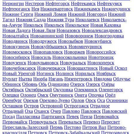
Нерюнгри
Нестеров
Нефтегорск
Нефтекамск
Нефтекумск
Нефтеюганск
Нея
Нижневартовск
Нижнекамск
Нижнеудинск
Нижние Серги
Нижний Ломов
Нижний Новгород
Нижний
Тагил
Нижняя Салда
Нижняя Тура
Николаевск
Николаевск-
на-Амуре
Никольск
Никольск
Никольское
Новая Каховка
Новая Ладога
Новая Ляля
Новоазовск
Новоалександровск
Новоалтайск
Новоаннинский
Нововоронеж
Новогродовка
Новодвинск
Новодружеск
Новозыбков
Новокубанск
Новокузнецк
Новокуйбышевск
Новомичуринск
Новомосковск
Новопавловск
Новоржев
Новороссийск
Новосибирск
Новосиль
Новосокольники
Новотроицк
Новоузенск
Новоульяновск
Новоуральск
Новохоперск
Новочебоксарск
Новочеркасск
Новошахтинск
Новый Оскол
Новый Уренгой
Ногинск
Нолинск
Норильск
Ноябрьск
Нурлат
Нытва
Нюрба
Нягань
Нязепетровск
Няндома
Облучье
Обнинск
Обоянь
Обь
Одинцово
Озерск
Озерск
Озёры
Октябрьск
Октябрьский
Окуловка
Олекминск
Оленегорск
Олешки
Олонец
Омск
Омутнинск
Онега
Опочка
Орёл
Оренбург
Орехов
Орехово-Зуево
Орлов
Орск
Оса
Осинники
Осташков
Остров
Островной
Острогожск
Отрадное
Отрадный
Оха
Оханск
Очер
Павлово
Павловск
Павловский
Посад
Палласовка
Партизанск
Певек
Пенза
Первомайск
Первомайск
Первоуральск
Перевальск
Перевоз
Пересвет
Переславль-Залесский
Пермь
Пестово
Петров Вал
Петрово-
красносілля
Петровск
Петровск-Забайкальский
Петрозаводск