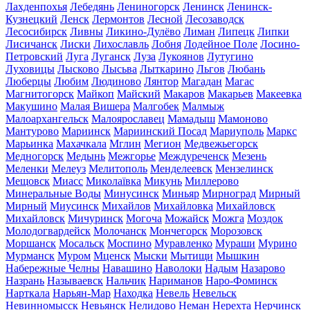
Лахденпохья
Лебедянь
Лениногорск
Ленинск
Ленинск-
Кузнецкий
Ленск
Лермонтов
Лесной
Лесозаводск
Лесосибирск
Ливны
Ликино-Дулёво
Лиман
Липецк
Липки
Лисичанск
Лиски
Лихославль
Лобня
Лодейное Поле
Лосино-
Петровский
Луга
Луганск
Луза
Лукоянов
Лутугино
Луховицы
Лысково
Лысьва
Лыткарино
Льгов
Любань
Люберцы
Любим
Людиново
Лянтор
Магадан
Магас
Магнитогорск
Майкоп
Майский
Макаров
Макарьев
Макеевка
Макушино
Малая Вишера
Малгобек
Малмыж
Малоархангельск
Малоярославец
Мамадыш
Мамоново
Мантурово
Мариинск
Мариинский Посад
Мариуполь
Маркс
Марьинка
Махачкала
Мглин
Мегион
Медвежьегорск
Медногорск
Медынь
Межгорье
Междуреченск
Мезень
Меленки
Мелеуз
Мелитополь
Менделеевск
Мензелинск
Мещовск
Миасс
Миколаївка
Микунь
Миллерово
Минеральные Воды
Минусинск
Миньяр
Мирноград
Мирный
Мирный
Миусинск
Михайлов
Михайловка
Михайловск
Михайловск
Мичуринск
Могоча
Можайск
Можга
Моздок
Молодогвардейск
Молочанск
Мончегорск
Морозовск
Моршанск
Мосальск
Моспино
Муравленко
Мураши
Мурино
Мурманск
Муром
Мценск
Мыски
Мытищи
Мышкин
Набережные Челны
Навашино
Наволоки
Надым
Назарово
Назрань
Называевск
Нальчик
Нариманов
Наро-Фоминск
Нарткала
Нарьян-Мар
Находка
Невель
Невельск
Невинномысск
Невьянск
Нелидово
Неман
Нерехта
Нерчинск