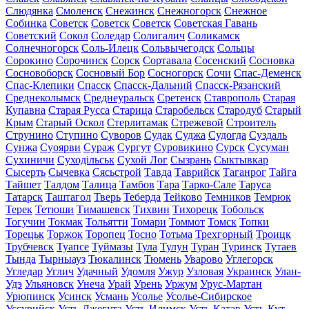
Слюдянка
Смоленск
Снежинск
Снежногорск
Снежное
Собинка
Советск
Советск
Советск
Советская Гавань
Советский
Сокол
Соледар
Солигалич
Соликамск
Солнечногорск
Соль-Илецк
Сольвычегодск
Сольцы
Сорокино
Сорочинск
Сорск
Сортавала
Сосенский
Сосновка
Сосновоборск
Сосновый Бор
Сосногорск
Сочи
Спас-Деменск
Спас-Клепики
Спасск
Спасск-Дальний
Спасск-Рязанский
Среднеколымск
Среднеуральск
Сретенск
Ставрополь
Старая
Купавна
Старая Русса
Старица
Старобельск
Стародуб
Старый
Крым
Старый Оскол
Стерлитамак
Стрежевой
Строитель
Струнино
Ступино
Суворов
Судак
Суджа
Судогда
Суздаль
Сунжа
Суоярви
Сураж
Сургут
Суровикино
Сурск
Сусуман
Сухиничи
Суходільськ
Сухой Лог
Сызрань
Сыктывкар
Сысерть
Сычевка
Сясьстрой
Тавда
Таврийск
Таганрог
Тайга
Тайшет
Талдом
Талица
Тамбов
Тара
Тарко-Сале
Таруса
Татарск
Таштагол
Тверь
Теберда
Тейково
Темников
Темрюк
Терек
Тетюши
Тимашевск
Тихвин
Тихорецк
Тобольск
Тогучин
Токмак
Тольятти
Томари
Томмот
Томск
Топки
Торецьк
Торжок
Торопец
Тосно
Тотьма
Трехгорный
Троицк
Трубчевск
Туапсе
Туймазы
Тула
Тулун
Туран
Туринск
Тутаев
Тында
Тырныауз
Тюкалинск
Тюмень
Уварово
Углегорск
Угледар
Углич
Удачный
Удомля
Ужур
Узловая
Украинск
Улан-
Удэ
Ульяновск
Унеча
Урай
Урень
Уржум
Урус-Мартан
Урюпинск
Усинск
Усмань
Усолье
Усолье-Сибирское
Уссурийск
Усть-Джегута
Усть-Илимск
Усть-Катав
Усть-Кут