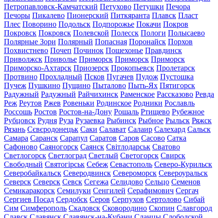
Петропавловск-Камчатский
Петухово
Петушки
Печора
Печоры
Пикалево
Пионерский
Питкяранта
Плавск
Пласт
Плес
Поворино
Подольск
Подпорожье
Покачи
Покров
Покровск
Покровск
Полевской
Полесск
Пологи
Полысаево
Полярные Зори
Полярный
Попасная
Поронайск
Порхов
Похвистнево
Почеп
Починок
Пошехонье
Правдинск
Приволжск
Приволье
Приморск
Приморск
Приморск
Приморско-Ахтарск
Приозерск
Прокопьевск
Пролетарск
Протвино
Прохладный
Псков
Пугачев
Пудож
Пустошка
Пучеж
Пушкино
Пущино
Пыталово
Пыть-Ях
Пятигорск
Радужный
Радужный
Райчихинск
Раменское
Рассказово
Ревда
Реж
Реутов
Ржев
Ровеньки
Родинское
Родники
Рославль
Россошь
Ростов
Ростов-на-Дону
Рошаль
Ртищево
Рубежное
Рубцовск
Рудня
Руза
Рузаевка
Рыбинск
Рыбное
Рыльск
Ряжск
Рязань
Сєвєродонецьк
Саки
Салават
Салаир
Салехард
Сальск
Самара
Саранск
Сарапул
Саратов
Саров
Сасово
Сатка
Сафоново
Саяногорск
Саянск
Світлодарськ
Сватово
Светлогорск
Светлоград
Светлый
Светогорск
Свирск
Свободный
Святогірськ
Себеж
Севастополь
Северо-Курильск
Северобайкальск
Северодвинск
Североморск
Североуральск
Северск
Северск
Севск
Сегежа
Селидово
Сельцо
Семенов
Семикаракорск
Семилуки
Сенгилей
Серафимович
Сергач
Сергиев Посад
Сердобск
Серов
Серпухов
Сертолово
Сибай
Сим
Симферополь
Скадовск
Сковородино
Скопин
Славгород
Славск
Славянск
Славянск-на-Кубани
Сланцы
Слободской