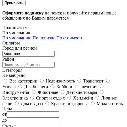
Применить
Оформите подписку
на поиск и получайте первым новые
объявления по Вашим параметрам
Подписаться
По умолчанию
По умолчанию
По новизне
По стоимости
Фильтры
Город или регион
Район
Категория
Не выбрано
Все категории
Недвижимость
Транспорт
Услуги
Для Бизнеса
Хобби и развлечения
Инструменты
Животные
Детские товары
Электроника
Спорт и отдых
Хэндмейд
Личные
вещи
Дом и Дача
Красота и здоровье
Мода и стиль
Цена
от
до
Статус