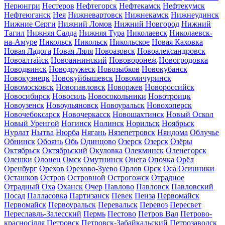
Нерюнгри
Нестеров
Нефтегорск
Нефтекамск
Нефтекумск
Нефтеюганск
Нея
Нижневартовск
Нижнекамск
Нижнеудинск
Нижние Серги
Нижний Ломов
Нижний Новгород
Нижний
Тагил
Нижняя Салда
Нижняя Тура
Николаевск
Николаевск-
на-Амуре
Никольск
Никольск
Никольское
Новая Каховка
Новая Ладога
Новая Ляля
Новоазовск
Новоалександровск
Новоалтайск
Новоаннинский
Нововоронеж
Новогродовка
Новодвинск
Новодружеск
Новозыбков
Новокубанск
Новокузнецк
Новокуйбышевск
Новомичуринск
Новомосковск
Новопавловск
Новоржев
Новороссийск
Новосибирск
Новосиль
Новосокольники
Новотроицк
Новоузенск
Новоульяновск
Новоуральск
Новохоперск
Новочебоксарск
Новочеркасск
Новошахтинск
Новый Оскол
Новый Уренгой
Ногинск
Нолинск
Норильск
Ноябрьск
Нурлат
Нытва
Нюрба
Нягань
Нязепетровск
Няндома
Облучье
Обнинск
Обоянь
Обь
Одинцово
Озерск
Озерск
Озёры
Октябрьск
Октябрьский
Окуловка
Олекминск
Оленегорск
Олешки
Олонец
Омск
Омутнинск
Онега
Опочка
Орёл
Оренбург
Орехов
Орехово-Зуево
Орлов
Орск
Оса
Осинники
Осташков
Остров
Островной
Острогожск
Отрадное
Отрадный
Оха
Оханск
Очер
Павлово
Павловск
Павловский
Посад
Палласовка
Партизанск
Певек
Пенза
Первомайск
Первомайск
Первоуральск
Перевальск
Перевоз
Пересвет
Переславль-Залесский
Пермь
Пестово
Петров Вал
Петрово-
красносілля
Петровск
Петровск-Забайкальский
Петрозаводск