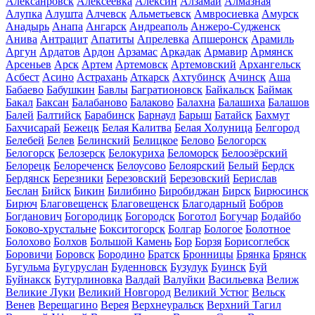
Алексанровск
Алексеевка
Алексин
Алзамай
Алмазная
Алупка
Алушта
Алчевск
Альметьевск
Амвросиевка
Амурск
Анадырь
Анапа
Ангарск
Андреаполь
Анжеро-Судженск
Анива
Антрацит
Апатиты
Апрелевка
Апшеронск
Арамиль
Аргун
Ардатов
Ардон
Арзамас
Аркадак
Армавир
Армянск
Арсеньев
Арск
Артем
Артемовск
Артемовский
Архангельск
Асбест
Асино
Астрахань
Аткарск
Ахтубинск
Ачинск
Аша
Бабаево
Бабушкин
Бавлы
Багратионовск
Байкальск
Баймак
Бакал
Баксан
Балабаново
Балаково
Балахна
Балашиха
Балашов
Балей
Балтийск
Барабинск
Барнаул
Барыш
Батайск
Бахмут
Бахчисарай
Бежецк
Белая Калитва
Белая Холуница
Белгород
Белебей
Белев
Белинский
Белицкое
Белово
Белогорск
Белогорск
Белозерск
Белокуриха
Беломорск
Белоозёрский
Белорецк
Белореченск
Белоусово
Белоярский
Белый
Бердск
Бердянск
Березники
Березовский
Березовский
Берислав
Беслан
Бийск
Бикин
Билибино
Биробиджан
Бирск
Бирюсинск
Бирюч
Благовещенск
Благовещенск
Благодарный
Бобров
Богданович
Богородицк
Богородск
Боготол
Богучар
Бодайбо
Боково-хрустальне
Бокситогорск
Болгар
Бологое
Болотное
Болохово
Болхов
Большой Камень
Бор
Борзя
Борисоглебск
Боровичи
Боровск
Бородино
Братск
Бронницы
Брянка
Брянск
Бугульма
Бугуруслан
Буденновск
Бузулук
Буинск
Буй
Буйнакск
Бутурлиновка
Валдай
Валуйки
Васильевка
Велиж
Великие Луки
Великий Новгород
Великий Устюг
Вельск
Венев
Верещагино
Верея
Верхнеуральск
Верхний Тагил