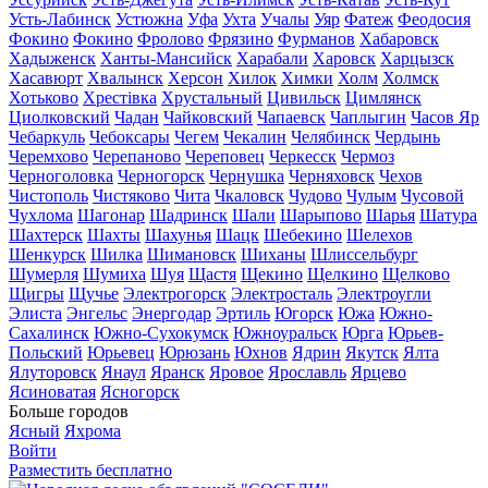
Усть-Лабинск
Устюжна
Уфа
Ухта
Учалы
Уяр
Фатеж
Феодосия
Фокино
Фокино
Фролово
Фрязино
Фурманов
Хабаровск
Хадыженск
Ханты-Мансийск
Харабали
Харовск
Харцызск
Хасавюрт
Хвалынск
Херсон
Хилок
Химки
Холм
Холмск
Хотьково
Хрестівка
Хрустальный
Цивильск
Цимлянск
Циолковский
Чадан
Чайковский
Чапаевск
Чаплыгин
Часов Яр
Чебаркуль
Чебоксары
Чегем
Чекалин
Челябинск
Чердынь
Черемхово
Черепаново
Череповец
Черкесск
Чермоз
Черноголовка
Черногорск
Чернушка
Черняховск
Чехов
Чистополь
Чистяково
Чита
Чкаловск
Чудово
Чулым
Чусовой
Чухлома
Шагонар
Шадринск
Шали
Шарыпово
Шарья
Шатура
Шахтерск
Шахты
Шахунья
Шацк
Шебекино
Шелехов
Шенкурск
Шилка
Шимановск
Шиханы
Шлиссельбург
Шумерля
Шумиха
Шуя
Щастя
Щекино
Щелкино
Щелково
Щигры
Щучье
Электрогорск
Электросталь
Электроугли
Элиста
Энгельс
Энергодар
Эртиль
Югорск
Южа
Южно-
Сахалинск
Южно-Сухокумск
Южноуральск
Юрга
Юрьев-
Польский
Юрьевец
Юрюзань
Юхнов
Ядрин
Якутск
Ялта
Ялуторовск
Янаул
Яранск
Яровое
Ярославль
Ярцево
Ясиноватая
Ясногорск
Больше городов
Ясный
Яхрома
Войти
Разместить бесплатно