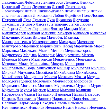
Лахденпохья
Лебедянь
Лениногорск
Ленинск
Ленинск-
Кузнецкий
Ленск
Лермонтов
Лесной
Лесозаводск
Лесосибирск
Ливны
Ликино-Дулёво
Лиман
Липецк
Липки
Лисичанск
Лиски
Лихославль
Лобня
Лодейное Поле
Лосино-
Петровский
Луга
Луганск
Луза
Лукоянов
Лутугино
Луховицы
Лысково
Лысьва
Лыткарино
Льгов
Любань
Люберцы
Любим
Людиново
Лянтор
Магадан
Магас
Магнитогорск
Майкоп
Майский
Макаров
Макарьев
Макеевка
Макушино
Малая Вишера
Малгобек
Малмыж
Малоархангельск
Малоярославец
Мамадыш
Мамоново
Мантурово
Мариинск
Мариинский Посад
Мариуполь
Маркс
Марьинка
Махачкала
Мглин
Мегион
Медвежьегорск
Медногорск
Медынь
Межгорье
Междуреченск
Мезень
Меленки
Мелеуз
Мелитополь
Менделеевск
Мензелинск
Мещовск
Миасс
Миколаївка
Микунь
Миллерово
Минеральные Воды
Минусинск
Миньяр
Мирноград
Мирный
Мирный
Миусинск
Михайлов
Михайловка
Михайловск
Михайловск
Мичуринск
Могоча
Можайск
Можга
Моздок
Молодогвардейск
Молочанск
Мончегорск
Морозовск
Моршанск
Мосальск
Моспино
Муравленко
Мураши
Мурино
Мурманск
Муром
Мценск
Мыски
Мытищи
Мышкин
Набережные Челны
Навашино
Наволоки
Надым
Назарово
Назрань
Называевск
Нальчик
Нариманов
Наро-Фоминск
Нарткала
Нарьян-Мар
Находка
Невель
Невельск
Невинномысск
Невьянск
Нелидово
Неман
Нерехта
Нерчинск