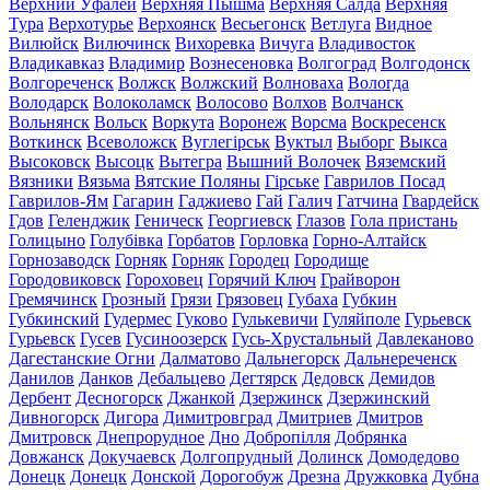
Верхний Уфалей
Верхняя Пышма
Верхняя Салда
Верхняя
Тура
Верхотурье
Верхоянск
Весьегонск
Ветлуга
Видное
Вилюйск
Вилючинск
Вихоревка
Вичуга
Владивосток
Владикавказ
Владимир
Вознесеновка
Волгоград
Волгодонск
Волгореченск
Волжск
Волжский
Волноваха
Вологда
Володарск
Волоколамск
Волосово
Волхов
Волчанск
Вольнянск
Вольск
Воркута
Воронеж
Ворсма
Воскресенск
Воткинск
Всеволожск
Вуглегірськ
Вуктыл
Выборг
Выкса
Высоковск
Высоцк
Вытегра
Вышний Волочек
Вяземский
Вязники
Вязьма
Вятские Поляны
Гірське
Гаврилов Посад
Гаврилов-Ям
Гагарин
Гаджиево
Гай
Галич
Гатчина
Гвардейск
Гдов
Геленджик
Геническ
Георгиевск
Глазов
Гола пристань
Голицыно
Голубівка
Горбатов
Горловка
Горно-Алтайск
Горнозаводск
Горняк
Горняк
Городец
Городище
Городовиковск
Гороховец
Горячий Ключ
Грайворон
Гремячинск
Грозный
Грязи
Грязовец
Губаха
Губкин
Губкинский
Гудермес
Гуково
Гулькевичи
Гуляйполе
Гурьевск
Гурьевск
Гусев
Гусиноозерск
Гусь-Хрустальный
Давлеканово
Дагестанские Огни
Далматово
Дальнегорск
Дальнереченск
Данилов
Данков
Дебальцево
Дегтярск
Дедовск
Демидов
Дербент
Десногорск
Джанкой
Дзержинск
Дзержинский
Дивногорск
Дигора
Димитровград
Дмитриев
Дмитров
Дмитровск
Днепрорудное
Дно
Добропілля
Добрянка
Довжанск
Докучаевск
Долгопрудный
Долинск
Домодедово
Донецк
Донецк
Донской
Дорогобуж
Дрезна
Дружковка
Дубна