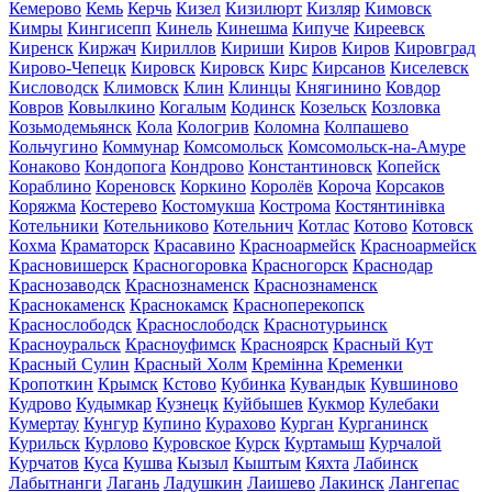
Кемерово
Кемь
Керчь
Кизел
Кизилюрт
Кизляр
Кимовск
Кимры
Кингисепп
Кинель
Кинешма
Кипуче
Киреевск
Киренск
Киржач
Кириллов
Кириши
Киров
Киров
Кировград
Кирово-Чепецк
Кировск
Кировск
Кирс
Кирсанов
Киселевск
Кисловодск
Климовск
Клин
Клинцы
Княгинино
Ковдор
Ковров
Ковылкино
Когалым
Кодинск
Козельск
Козловка
Козьмодемьянск
Кола
Кологрив
Коломна
Колпашево
Кольчугино
Коммунар
Комсомольск
Комсомольск-на-Амуре
Конаково
Кондопога
Кондрово
Константиновск
Копейск
Кораблино
Кореновск
Коркино
Королёв
Короча
Корсаков
Коряжма
Костерево
Костомукша
Кострома
Костянтинівка
Котельники
Котельниково
Котельнич
Котлас
Котово
Котовск
Кохма
Краматорск
Красавино
Красноармейск
Красноармейск
Красновишерск
Красногоровка
Красногорск
Краснодар
Краснозаводск
Краснознаменск
Краснознаменск
Краснокаменск
Краснокамск
Красноперекопск
Краснослободск
Краснослободск
Краснотурьинск
Красноуральск
Красноуфимск
Красноярск
Красный Кут
Красный Сулин
Красный Холм
Кремінна
Кременки
Кропоткин
Крымск
Кстово
Кубинка
Кувандык
Кувшиново
Кудрово
Кудымкар
Кузнецк
Куйбышев
Кукмор
Кулебаки
Кумертау
Кунгур
Купино
Курахово
Курган
Курганинск
Курильск
Курлово
Куровское
Курск
Куртамыш
Курчалой
Курчатов
Куса
Кушва
Кызыл
Кыштым
Кяхта
Лабинск
Лабытнанги
Лагань
Ладушкин
Лаишево
Лакинск
Лангепас