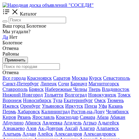
Каталог
Ваш город Болотное
Мы угадали?
Да
Нет
Болотное
Отмена
Районы
Применить
Отмена
Все города
Красноярск
Саратов
Москва
Курск
Севастополь
Санкт-Петербург
Липецк
Сочи
Барнаул
Магнитогорск
Ставрополь
Брянск
Набережные Челны
Тверь
Владивосток
Нижний Новгород
Тольятти
Волгоград
Новокузнецк
Томск
Воронеж
Новосибирск
Тула
Екатеринбург
Омск
Тюмень
Ижевск
Оренбург
Ульяновск
Иркутск
Пенза
Уфа
Казань
Пермь
Хабаровск
Калининград
Ростов-на-Дону
Челябинск
Киров
Рязань
Ярославль
Краснодар
Самара
Абаза
Абакан
Абдулино
Абинск
Авдеевка
Агидель
Агрыз
Адыгейск
Азнакаево
Азов
Ак-Довурак
Аксай
Алагир
Алапаевск
Алатырь
Алдан
Алейск
Александров
Александровск