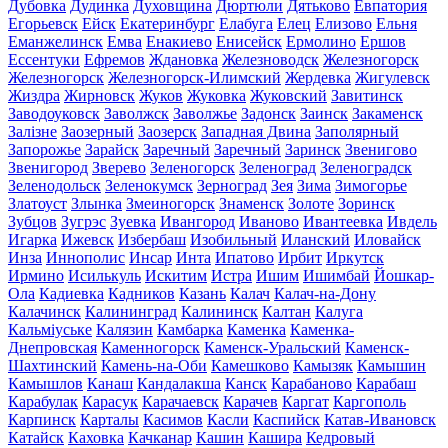
Дубовка
Дудинка
Духовщина
Дюртюли
Дятьково
Евпатория
Егорьевск
Ейск
Екатеринбург
Елабуга
Елец
Елизово
Ельня
Еманжелинск
Емва
Енакиево
Енисейск
Ермолино
Ершов
Ессентуки
Ефремов
Ждановка
Железноводск
Железногорск
Железногорск
Железногорск-Илимский
Жердевка
Жигулевск
Жиздра
Жирновск
Жуков
Жуковка
Жуковский
Завитинск
Заводоуковск
Заволжск
Заволжье
Задонск
Заинск
Закаменск
Залізне
Заозерный
Заозерск
Западная Двина
Заполярный
Запорожье
Зарайск
Заречный
Заречный
Заринск
Звенигово
Звенигород
Зверево
Зеленогорск
Зеленоград
Зеленоградск
Зеленодольск
Зеленокумск
Зерноград
Зея
Зима
Зимогорье
Златоуст
Злынка
Змеиногорск
Знаменск
Золоте
Зоринск
Зубцов
Зугрэс
Зуевка
Ивангород
Иваново
Ивантеевка
Ивдель
Игарка
Ижевск
Избербаш
Изобильный
Иланский
Иловайск
Инза
Иннополис
Инсар
Инта
Ипатово
Ирбит
Иркутск
Ирмино
Исилькуль
Искитим
Истра
Ишим
Ишимбай
Йошкар-
Ола
Кадиевка
Кадников
Казань
Калач
Калач-на-Дону
Калачинск
Калининград
Калининск
Калтан
Калуга
Кальміуське
Калязин
Камбарка
Каменка
Каменка-
Днепровская
Каменногорск
Каменск-Уральский
Каменск-
Шахтинский
Камень-на-Оби
Камешково
Камызяк
Камышин
Камышлов
Канаш
Кандалакша
Канск
Карабаново
Карабаш
Карабулак
Карасук
Карачаевск
Карачев
Каргат
Каргополь
Карпинск
Карталы
Касимов
Касли
Каспийск
Катав-Ивановск
Катайск
Каховка
Качканар
Кашин
Кашира
Кедровый