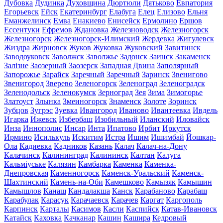
Дубовка
Дудинка
Духовщина
Дюртюли
Дятьково
Евпатория
Егорьевск
Ейск
Екатеринбург
Елабуга
Елец
Елизово
Ельня
Еманжелинск
Емва
Енакиево
Енисейск
Ермолино
Ершов
Ессентуки
Ефремов
Ждановка
Железноводск
Железногорск
Железногорск
Железногорск-Илимский
Жердевка
Жигулевск
Жиздра
Жирновск
Жуков
Жуковка
Жуковский
Завитинск
Заводоуковск
Заволжск
Заволжье
Задонск
Заинск
Закаменск
Залізне
Заозерный
Заозерск
Западная Двина
Заполярный
Запорожье
Зарайск
Заречный
Заречный
Заринск
Звенигово
Звенигород
Зверево
Зеленогорск
Зеленоград
Зеленоградск
Зеленодольск
Зеленокумск
Зерноград
Зея
Зима
Зимогорье
Златоуст
Злынка
Змеиногорск
Знаменск
Золоте
Зоринск
Зубцов
Зугрэс
Зуевка
Ивангород
Иваново
Ивантеевка
Ивдель
Игарка
Ижевск
Избербаш
Изобильный
Иланский
Иловайск
Инза
Иннополис
Инсар
Инта
Ипатово
Ирбит
Иркутск
Ирмино
Исилькуль
Искитим
Истра
Ишим
Ишимбай
Йошкар-
Ола
Кадиевка
Кадников
Казань
Калач
Калач-на-Дону
Калачинск
Калининград
Калининск
Калтан
Калуга
Кальміуське
Калязин
Камбарка
Каменка
Каменка-
Днепровская
Каменногорск
Каменск-Уральский
Каменск-
Шахтинский
Камень-на-Оби
Камешково
Камызяк
Камышин
Камышлов
Канаш
Кандалакша
Канск
Карабаново
Карабаш
Карабулак
Карасук
Карачаевск
Карачев
Каргат
Каргополь
Карпинск
Карталы
Касимов
Касли
Каспийск
Катав-Ивановск
Катайск
Каховка
Качканар
Кашин
Кашира
Кедровый