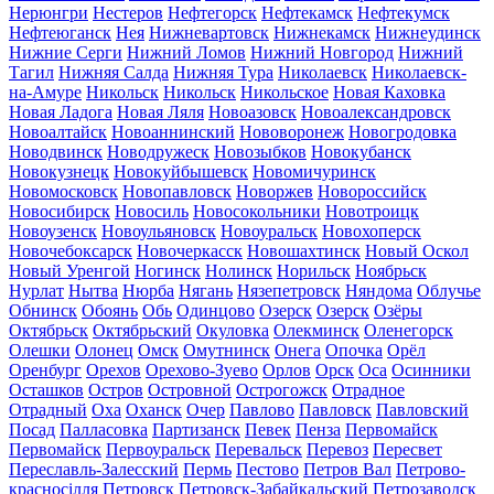
Нерюнгри
Нестеров
Нефтегорск
Нефтекамск
Нефтекумск
Нефтеюганск
Нея
Нижневартовск
Нижнекамск
Нижнеудинск
Нижние Серги
Нижний Ломов
Нижний Новгород
Нижний
Тагил
Нижняя Салда
Нижняя Тура
Николаевск
Николаевск-
на-Амуре
Никольск
Никольск
Никольское
Новая Каховка
Новая Ладога
Новая Ляля
Новоазовск
Новоалександровск
Новоалтайск
Новоаннинский
Нововоронеж
Новогродовка
Новодвинск
Новодружеск
Новозыбков
Новокубанск
Новокузнецк
Новокуйбышевск
Новомичуринск
Новомосковск
Новопавловск
Новоржев
Новороссийск
Новосибирск
Новосиль
Новосокольники
Новотроицк
Новоузенск
Новоульяновск
Новоуральск
Новохоперск
Новочебоксарск
Новочеркасск
Новошахтинск
Новый Оскол
Новый Уренгой
Ногинск
Нолинск
Норильск
Ноябрьск
Нурлат
Нытва
Нюрба
Нягань
Нязепетровск
Няндома
Облучье
Обнинск
Обоянь
Обь
Одинцово
Озерск
Озерск
Озёры
Октябрьск
Октябрьский
Окуловка
Олекминск
Оленегорск
Олешки
Олонец
Омск
Омутнинск
Онега
Опочка
Орёл
Оренбург
Орехов
Орехово-Зуево
Орлов
Орск
Оса
Осинники
Осташков
Остров
Островной
Острогожск
Отрадное
Отрадный
Оха
Оханск
Очер
Павлово
Павловск
Павловский
Посад
Палласовка
Партизанск
Певек
Пенза
Первомайск
Первомайск
Первоуральск
Перевальск
Перевоз
Пересвет
Переславль-Залесский
Пермь
Пестово
Петров Вал
Петрово-
красносілля
Петровск
Петровск-Забайкальский
Петрозаводск