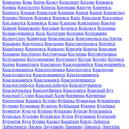
Кемерово
Кемь
Керчь
Кизел
Кизилюрт
Кизляр
Кимовск
Кимры
Кингисепп
Кинель
Кинешма
Кипуче
Киреевск
Киренск
Киржач
Кириллов
Кириши
Киров
Киров
Кировград
Кирово-Чепецк
Кировск
Кировск
Кирс
Кирсанов
Киселевск
Кисловодск
Климовск
Клин
Клинцы
Княгинино
Ковдор
Ковров
Ковылкино
Когалым
Кодинск
Козельск
Козловка
Козьмодемьянск
Кола
Кологрив
Коломна
Колпашево
Кольчугино
Коммунар
Комсомольск
Комсомольск-на-Амуре
Конаково
Кондопога
Кондрово
Константиновск
Копейск
Кораблино
Кореновск
Коркино
Королёв
Короча
Корсаков
Коряжма
Костерево
Костомукша
Кострома
Костянтинівка
Котельники
Котельниково
Котельнич
Котлас
Котово
Котовск
Кохма
Краматорск
Красавино
Красноармейск
Красноармейск
Красновишерск
Красногоровка
Красногорск
Краснодар
Краснозаводск
Краснознаменск
Краснознаменск
Краснокаменск
Краснокамск
Красноперекопск
Краснослободск
Краснослободск
Краснотурьинск
Красноуральск
Красноуфимск
Красноярск
Красный Кут
Красный Сулин
Красный Холм
Кремінна
Кременки
Кропоткин
Крымск
Кстово
Кубинка
Кувандык
Кувшиново
Кудрово
Кудымкар
Кузнецк
Куйбышев
Кукмор
Кулебаки
Кумертау
Кунгур
Купино
Курахово
Курган
Курганинск
Курильск
Курлово
Куровское
Курск
Куртамыш
Курчалой
Курчатов
Куса
Кушва
Кызыл
Кыштым
Кяхта
Лабинск
Лабытнанги
Лагань
Ладушкин
Лаишево
Лакинск
Лангепас