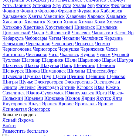
Усть-Лабинск
Устюжна
Уфа
Ухта
Учалы
Уяр
Фатеж
Феодосия
Фокино
Фокино
Фролово
Фрязино
Фурманов
Хабаровск
Хадыженск
Ханты-Мансийск
Харабали
Харовск
Харцызск
Хасавюрт
Хвалынск
Херсон
Хилок
Химки
Холм
Холмск
Хотьково
Хрестівка
Хрустальный
Цивильск
Цимлянск
Циолковский
Чадан
Чайковский
Чапаевск
Чаплыгин
Часов Яр
Чебаркуль
Чебоксары
Чегем
Чекалин
Челябинск
Чердынь
Черемхово
Черепаново
Череповец
Черкесск
Чермоз
Черноголовка
Черногорск
Чернушка
Черняховск
Чехов
Чистополь
Чистяково
Чита
Чкаловск
Чудово
Чулым
Чусовой
Чухлома
Шагонар
Шадринск
Шали
Шарыпово
Шарья
Шатура
Шахтерск
Шахты
Шахунья
Шацк
Шебекино
Шелехов
Шенкурск
Шилка
Шимановск
Шиханы
Шлиссельбург
Шумерля
Шумиха
Шуя
Щастя
Щекино
Щелкино
Щелково
Щигры
Щучье
Электрогорск
Электросталь
Электроугли
Элиста
Энгельс
Энергодар
Эртиль
Югорск
Южа
Южно-
Сахалинск
Южно-Сухокумск
Южноуральск
Юрга
Юрьев-
Польский
Юрьевец
Юрюзань
Юхнов
Ядрин
Якутск
Ялта
Ялуторовск
Янаул
Яранск
Яровое
Ярославль
Ярцево
Ясиноватая
Ясногорск
Больше городов
Ясный
Яхрома
Войти
Разместить бесплатно