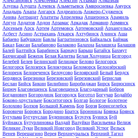
Алексанровск
Алексеевка
Алексин
Алзамай
Алмазная
Алупка
Алушта
Алчевск
Альметьевск
Амвросиевка
Амурск
Анадырь
Анапа
Ангарск
Андреаполь
Анжеро-Судженск
Анива
Антрацит
Апатиты
Апрелевка
Апшеронск
Арамиль
Аргун
Ардатов
Ардон
Арзамас
Аркадак
Армавир
Армянск
Арсеньев
Арск
Артем
Артемовск
Артемовский
Архангельск
Асбест
Асино
Астрахань
Аткарск
Ахтубинск
Ачинск
Аша
Бабаево
Бабушкин
Бавлы
Багратионовск
Байкальск
Баймак
Бакал
Баксан
Балабаново
Балаково
Балахна
Балашиха
Балашов
Балей
Балтийск
Барабинск
Барнаул
Барыш
Батайск
Бахмут
Бахчисарай
Бежецк
Белая Калитва
Белая Холуница
Белгород
Белебей
Белев
Белинский
Белицкое
Белово
Белогорск
Белогорск
Белозерск
Белокуриха
Беломорск
Белоозёрский
Белорецк
Белореченск
Белоусово
Белоярский
Белый
Бердск
Бердянск
Березники
Березовский
Березовский
Берислав
Беслан
Бийск
Бикин
Билибино
Биробиджан
Бирск
Бирюсинск
Бирюч
Благовещенск
Благовещенск
Благодарный
Бобров
Богданович
Богородицк
Богородск
Боготол
Богучар
Бодайбо
Боково-хрустальне
Бокситогорск
Болгар
Бологое
Болотное
Болохово
Болхов
Большой Камень
Бор
Борзя
Борисоглебск
Боровичи
Боровск
Бородино
Братск
Бронницы
Брянка
Брянск
Бугульма
Бугуруслан
Буденновск
Бузулук
Буинск
Буй
Буйнакск
Бутурлиновка
Валдай
Валуйки
Васильевка
Велиж
Великие Луки
Великий Новгород
Великий Устюг
Вельск
Венев
Верещагино
Верея
Верхнеуральск
Верхний Тагил