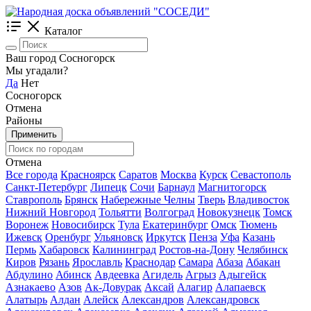
Каталог
Ваш город Сосногорск
Мы угадали?
Да
Нет
Сосногорск
Отмена
Районы
Применить
Отмена
Все города
Красноярск
Саратов
Москва
Курск
Севастополь
Санкт-Петербург
Липецк
Сочи
Барнаул
Магнитогорск
Ставрополь
Брянск
Набережные Челны
Тверь
Владивосток
Нижний Новгород
Тольятти
Волгоград
Новокузнецк
Томск
Воронеж
Новосибирск
Тула
Екатеринбург
Омск
Тюмень
Ижевск
Оренбург
Ульяновск
Иркутск
Пенза
Уфа
Казань
Пермь
Хабаровск
Калининград
Ростов-на-Дону
Челябинск
Киров
Рязань
Ярославль
Краснодар
Самара
Абаза
Абакан
Абдулино
Абинск
Авдеевка
Агидель
Агрыз
Адыгейск
Азнакаево
Азов
Ак-Довурак
Аксай
Алагир
Алапаевск
Алатырь
Алдан
Алейск
Александров
Александровск