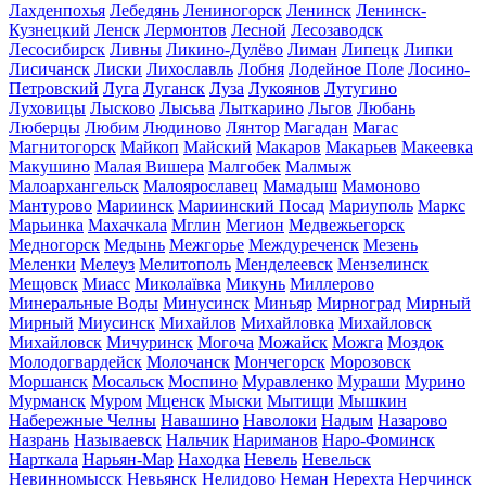
Лахденпохья
Лебедянь
Лениногорск
Ленинск
Ленинск-
Кузнецкий
Ленск
Лермонтов
Лесной
Лесозаводск
Лесосибирск
Ливны
Ликино-Дулёво
Лиман
Липецк
Липки
Лисичанск
Лиски
Лихославль
Лобня
Лодейное Поле
Лосино-
Петровский
Луга
Луганск
Луза
Лукоянов
Лутугино
Луховицы
Лысково
Лысьва
Лыткарино
Льгов
Любань
Люберцы
Любим
Людиново
Лянтор
Магадан
Магас
Магнитогорск
Майкоп
Майский
Макаров
Макарьев
Макеевка
Макушино
Малая Вишера
Малгобек
Малмыж
Малоархангельск
Малоярославец
Мамадыш
Мамоново
Мантурово
Мариинск
Мариинский Посад
Мариуполь
Маркс
Марьинка
Махачкала
Мглин
Мегион
Медвежьегорск
Медногорск
Медынь
Межгорье
Междуреченск
Мезень
Меленки
Мелеуз
Мелитополь
Менделеевск
Мензелинск
Мещовск
Миасс
Миколаївка
Микунь
Миллерово
Минеральные Воды
Минусинск
Миньяр
Мирноград
Мирный
Мирный
Миусинск
Михайлов
Михайловка
Михайловск
Михайловск
Мичуринск
Могоча
Можайск
Можга
Моздок
Молодогвардейск
Молочанск
Мончегорск
Морозовск
Моршанск
Мосальск
Моспино
Муравленко
Мураши
Мурино
Мурманск
Муром
Мценск
Мыски
Мытищи
Мышкин
Набережные Челны
Навашино
Наволоки
Надым
Назарово
Назрань
Называевск
Нальчик
Нариманов
Наро-Фоминск
Нарткала
Нарьян-Мар
Находка
Невель
Невельск
Невинномысск
Невьянск
Нелидово
Неман
Нерехта
Нерчинск