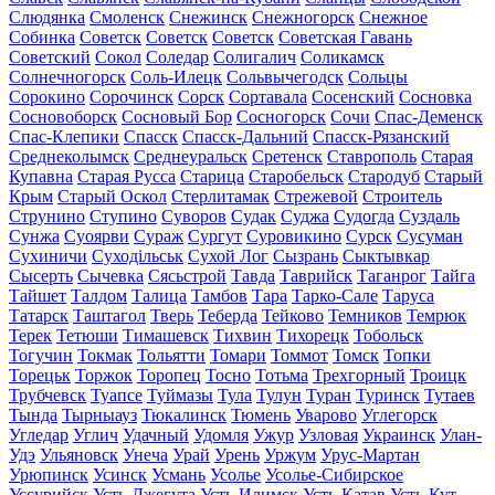
Слюдянка
Смоленск
Снежинск
Снежногорск
Снежное
Собинка
Советск
Советск
Советск
Советская Гавань
Советский
Сокол
Соледар
Солигалич
Соликамск
Солнечногорск
Соль-Илецк
Сольвычегодск
Сольцы
Сорокино
Сорочинск
Сорск
Сортавала
Сосенский
Сосновка
Сосновоборск
Сосновый Бор
Сосногорск
Сочи
Спас-Деменск
Спас-Клепики
Спасск
Спасск-Дальний
Спасск-Рязанский
Среднеколымск
Среднеуральск
Сретенск
Ставрополь
Старая
Купавна
Старая Русса
Старица
Старобельск
Стародуб
Старый
Крым
Старый Оскол
Стерлитамак
Стрежевой
Строитель
Струнино
Ступино
Суворов
Судак
Суджа
Судогда
Суздаль
Сунжа
Суоярви
Сураж
Сургут
Суровикино
Сурск
Сусуман
Сухиничи
Суходільськ
Сухой Лог
Сызрань
Сыктывкар
Сысерть
Сычевка
Сясьстрой
Тавда
Таврийск
Таганрог
Тайга
Тайшет
Талдом
Талица
Тамбов
Тара
Тарко-Сале
Таруса
Татарск
Таштагол
Тверь
Теберда
Тейково
Темников
Темрюк
Терек
Тетюши
Тимашевск
Тихвин
Тихорецк
Тобольск
Тогучин
Токмак
Тольятти
Томари
Томмот
Томск
Топки
Торецьк
Торжок
Торопец
Тосно
Тотьма
Трехгорный
Троицк
Трубчевск
Туапсе
Туймазы
Тула
Тулун
Туран
Туринск
Тутаев
Тында
Тырныауз
Тюкалинск
Тюмень
Уварово
Углегорск
Угледар
Углич
Удачный
Удомля
Ужур
Узловая
Украинск
Улан-
Удэ
Ульяновск
Унеча
Урай
Урень
Уржум
Урус-Мартан
Урюпинск
Усинск
Усмань
Усолье
Усолье-Сибирское
Уссурийск
Усть-Джегута
Усть-Илимск
Усть-Катав
Усть-Кут