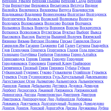
Верхний Уфалей
Верхняя Пышма
Верхняя Салда
Верхняя
Тура
Верхотурье
Верхоянск
Весьегонск
Ветлуга
Видное
Вилюйск
Вилючинск
Вихоревка
Вичуга
Владивосток
Владикавказ
Владимир
Вознесеновка
Волгоград
Волгодонск
Волгореченск
Волжск
Волжский
Волноваха
Вологда
Володарск
Волоколамск
Волосово
Волхов
Волчанск
Вольнянск
Вольск
Воркута
Воронеж
Ворсма
Воскресенск
Воткинск
Всеволожск
Вуглегірськ
Вуктыл
Выборг
Выкса
Высоковск
Высоцк
Вытегра
Вышний Волочек
Вяземский
Вязники
Вязьма
Вятские Поляны
Гірське
Гаврилов Посад
Гаврилов-Ям
Гагарин
Гаджиево
Гай
Галич
Гатчина
Гвардейск
Гдов
Геленджик
Геническ
Георгиевск
Глазов
Гола пристань
Голицыно
Голубівка
Горбатов
Горловка
Горно-Алтайск
Горнозаводск
Горняк
Горняк
Городец
Городище
Городовиковск
Гороховец
Горячий Ключ
Грайворон
Гремячинск
Грозный
Грязи
Грязовец
Губаха
Губкин
Губкинский
Гудермес
Гуково
Гулькевичи
Гуляйполе
Гурьевск
Гурьевск
Гусев
Гусиноозерск
Гусь-Хрустальный
Давлеканово
Дагестанские Огни
Далматово
Дальнегорск
Дальнереченск
Данилов
Данков
Дебальцево
Дегтярск
Дедовск
Демидов
Дербент
Десногорск
Джанкой
Дзержинск
Дзержинский
Дивногорск
Дигора
Димитровград
Дмитриев
Дмитров
Дмитровск
Днепрорудное
Дно
Добропілля
Добрянка
Довжанск
Докучаевск
Долгопрудный
Долинск
Домодедово
Донецк
Донецк
Донской
Дорогобуж
Дрезна
Дружковка
Дубна