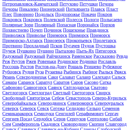
Петропавловск-Камчатский
Петухово
Петушки
Печора
Печоры
Пикалево
Пионерский
Питкяранта
Плавск
Пласт
Плес
Поворино
Подольск
Подпорожье
Покачи
Покров
Покровск
Покровск
Полевской
Полесск
Пологи
Полысаево
Полярные Зори
Полярный
Попасная
Поронайск
Порхов
Похвистнево
Почеп
Починок
Пошехонье
Правдинск
Приволжск
Приволье
Приморск
Приморск
Приморск
Приморско-Ахтарск
Приозерск
Прокопьевск
Пролетарск
Протвино
Прохладный
Псков
Пугачев
Пудож
Пустошка
Пучеж
Пушкино
Пущино
Пыталово
Пыть-Ях
Пятигорск
Радужный
Радужный
Райчихинск
Раменское
Рассказово
Ревда
Реж
Реутов
Ржев
Ровеньки
Родинское
Родники
Рославль
Россошь
Ростов
Ростов-на-Дону
Рошаль
Ртищево
Рубежное
Рубцовск
Рудня
Руза
Рузаевка
Рыбинск
Рыбное
Рыльск
Ряжск
Рязань
Сєвєродонецьк
Саки
Салават
Салаир
Салехард
Сальск
Самара
Саранск
Сарапул
Саратов
Саров
Сасово
Сатка
Сафоново
Саяногорск
Саянск
Світлодарськ
Сватово
Светлогорск
Светлоград
Светлый
Светогорск
Свирск
Свободный
Святогірськ
Себеж
Севастополь
Северо-Курильск
Северобайкальск
Северодвинск
Североморск
Североуральск
Северск
Северск
Севск
Сегежа
Селидово
Сельцо
Семенов
Семикаракорск
Семилуки
Сенгилей
Серафимович
Сергач
Сергиев Посад
Сердобск
Серов
Серпухов
Сертолово
Сибай
Сим
Симферополь
Скадовск
Сковородино
Скопин
Славгород
Славск
Славянск
Славянск-на-Кубани
Сланцы
Слободской