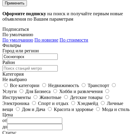
Применить
Оформите подписку
на поиск и получайте первым новые
объявления по Вашим параметрам
Подписаться
По умолчанию
По умолчанию
По новизне
По стоимости
Фильтры
Город или регион
Район
Категория
Не выбрано
Все категории
Недвижимость
Транспорт
Услуги
Для Бизнеса
Хобби и развлечения
Инструменты
Животные
Детские товары
Электроника
Спорт и отдых
Хэндмейд
Личные
вещи
Дом и Дача
Красота и здоровье
Мода и стиль
Цена
от
до
Статус