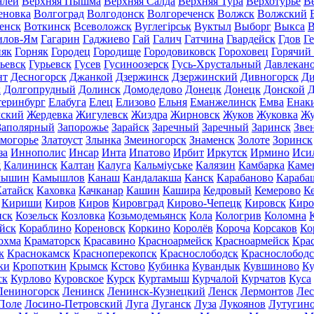
алей
Верхняя Пышма
Верхняя Салда
Верхняя Тура
Верхотурье
В
еновка
Волгоград
Волгодонск
Волгореченск
Волжск
Волжский
енск
Воткинск
Всеволожск
Вуглегірськ
Вуктыл
Выборг
Выкса
В
илов-Ям
Гагарин
Гаджиево
Гай
Галич
Гатчина
Гвардейск
Гдов
Г
няк
Горняк
Городец
Городище
Городовиковск
Гороховец
Горячий
ьевск
Гурьевск
Гусев
Гусиноозерск
Гусь-Хрустальный
Давлекан
нт
Десногорск
Джанкой
Дзержинск
Дзержинский
Дивногорск
Ди
к
Долгопрудный
Долинск
Домодедово
Донецк
Донецк
Донской
Д
теринбург
Елабуга
Елец
Елизово
Ельня
Еманжелинск
Емва
Енак
мский
Жердевка
Жигулевск
Жиздра
Жирновск
Жуков
Жуковка
Жу
Заполярный
Запорожье
Зарайск
Заречный
Заречный
Заринск
Зве
могорье
Златоуст
Злынка
Змеиногорск
Знаменск
Золоте
Зоринск
за
Иннополис
Инсар
Инта
Ипатово
Ирбит
Иркутск
Ирмино
Иси
д
Калининск
Калтан
Калуга
Кальміуське
Калязин
Камбарка
Каме
мышин
Камышлов
Канаш
Кандалакша
Канск
Карабаново
Караба
атайск
Каховка
Качканар
Кашин
Кашира
Кедровый
Кемерово
К
Кириши
Киров
Киров
Кировград
Кирово-Чепецк
Кировск
Киро
нск
Козельск
Козловка
Козьмодемьянск
Кола
Кологрив
Коломна
йск
Кораблино
Кореновск
Коркино
Королёв
Короча
Корсаков
Ко
охма
Краматорск
Красавино
Красноармейск
Красноармейск
Кра
к
Краснокамск
Красноперекопск
Краснослободск
Краснослободс
ки
Кропоткин
Крымск
Кстово
Кубинка
Кувандык
Кувшиново
Ку
ск
Курлово
Куровское
Курск
Куртамыш
Курчалой
Курчатов
Куса
Лениногорск
Ленинск
Ленинск-Кузнецкий
Ленск
Лермонтов
Ле
Поле
Лосино-Петровский
Луга
Луганск
Луза
Лукоянов
Лутугин