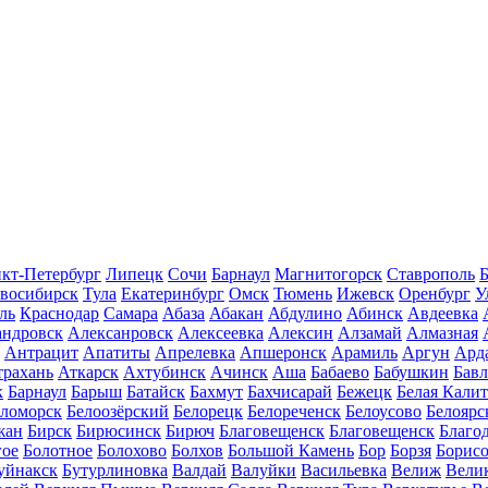
кт-Петербург
Липецк
Сочи
Барнаул
Магнитогорск
Ставрополь
Б
восибирск
Тула
Екатеринбург
Омск
Тюмень
Ижевск
Оренбург
У
ль
Краснодар
Самара
Абаза
Абакан
Абдулино
Абинск
Авдеевка
андровск
Алексанровск
Алексеевка
Алексин
Алзамай
Алмазная
Антрацит
Апатиты
Апрелевка
Апшеронск
Арамиль
Аргун
Ард
трахань
Аткарск
Ахтубинск
Ачинск
Аша
Бабаево
Бабушкин
Бав
к
Барнаул
Барыш
Батайск
Бахмут
Бахчисарай
Бежецк
Белая Калит
еломорск
Белоозёрский
Белорецк
Белореченск
Белоусово
Белоярс
жан
Бирск
Бирюсинск
Бирюч
Благовещенск
Благовещенск
Благо
гое
Болотное
Болохово
Болхов
Большой Камень
Бор
Борзя
Борисо
уйнакск
Бутурлиновка
Валдай
Валуйки
Васильевка
Велиж
Вели