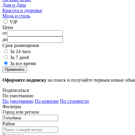
Дом и Дача
Красота и здоровье
Мода и стиль
VIP
Цена
от
до
Срок размещения
За 24 часа
За 7 дней
За все время
Применить
Оформите подписку
на поиск и получайте первым новые объ
Подписаться
По умолчанию
По умолчанию
По новизне
По стоимости
Фильтры
Город или регион
Район