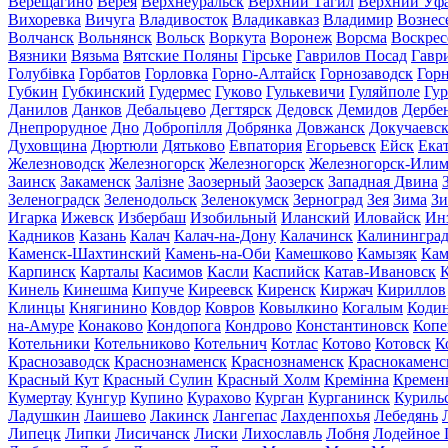
Верещагино
Верея
Верхнеуральск
Верхний Тагил
Верхний Уф
Вихоревка
Вичуга
Владивосток
Владикавказ
Владимир
Вознес
Волчанск
Вольнянск
Вольск
Воркута
Воронеж
Ворсма
Воскрес
Вязники
Вязьма
Вятские Поляны
Гірське
Гаврилов Посад
Гавр
Голубівка
Горбатов
Горловка
Горно-Алтайск
Горнозаводск
Гор
Губкин
Губкинский
Гудермес
Гуково
Гулькевичи
Гуляйполе
Гур
Данилов
Данков
Дебальцево
Дегтярск
Дедовск
Демидов
Дербе
Днепрорудное
Дно
Добропілля
Добрянка
Довжанск
Докучаевс
Духовщина
Дюртюли
Дятьково
Евпатория
Егорьевск
Ейск
Ека
Железноводск
Железногорск
Железногорск
Железногорск-Или
Заинск
Закаменск
Залізне
Заозерный
Заозерск
Западная Двина
Зеленоградск
Зеленодольск
Зеленокумск
Зерноград
Зея
Зима
Зи
Игарка
Ижевск
Избербаш
Изобильный
Иланский
Иловайск
Ин
Кадников
Казань
Калач
Калач-на-Дону
Калачинск
Калинингра
Каменск-Шахтинский
Камень-на-Оби
Камешково
Камызяк
Ка
Карпинск
Карталы
Касимов
Касли
Каспийск
Катав-Ивановск
К
Кинель
Кинешма
Кипуче
Киреевск
Киренск
Киржач
Кириллов
Клинцы
Княгинино
Ковдор
Ковров
Ковылкино
Когалым
Коди
на-Амуре
Конаково
Кондопога
Кондрово
Константиновск
Копе
Котельники
Котельниково
Котельнич
Котлас
Котово
Котовск
К
Краснозаводск
Краснознаменск
Краснознаменск
Краснокаменс
Красный Кут
Красный Сулин
Красный Холм
Кремінна
Кремен
Кумертау
Кунгур
Купино
Курахово
Курган
Курганинск
Куриль
Ладушкин
Лаишево
Лакинск
Лангепас
Лахденпохья
Лебедянь
Липецк
Липки
Лисичанск
Лиски
Лихославль
Лобня
Лодейное 