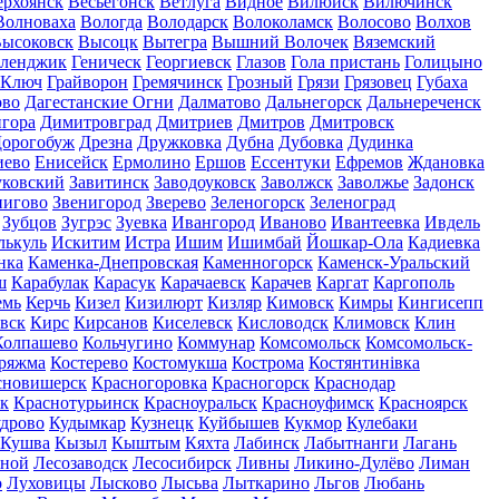
ерхоянск
Весьегонск
Ветлуга
Видное
Вилюйск
Вилючинск
Волноваха
Вологда
Володарск
Волоколамск
Волосово
Волхов
ысоковск
Высоцк
Вытегра
Вышний Волочек
Вяземский
еленджик
Геническ
Георгиевск
Глазов
Гола пристань
Голицыно
 Ключ
Грайворон
Гремячинск
Грозный
Грязи
Грязовец
Губаха
ово
Дагестанские Огни
Далматово
Дальнегорск
Дальнереченск
гора
Димитровград
Дмитриев
Дмитров
Дмитровск
орогобуж
Дрезна
Дружковка
Дубна
Дубовка
Дудинка
иево
Енисейск
Ермолино
Ершов
Ессентуки
Ефремов
Ждановка
ковский
Завитинск
Заводоуковск
Заволжск
Заволжье
Задонск
нигово
Звенигород
Зверево
Зеленогорск
Зеленоград
Зубцов
Зугрэс
Зуевка
Ивангород
Иваново
Ивантеевка
Ивдель
лькуль
Искитим
Истра
Ишим
Ишимбай
Йошкар-Ола
Кадиевка
нка
Каменка-Днепровская
Каменногорск
Каменск-Уральский
ш
Карабулак
Карасук
Карачаевск
Карачев
Каргат
Каргополь
емь
Керчь
Кизел
Кизилюрт
Кизляр
Кимовск
Кимры
Кингисепп
вск
Кирс
Кирсанов
Киселевск
Кисловодск
Климовск
Клин
Колпашево
Кольчугино
Коммунар
Комсомольск
Комсомольск-
ряжма
Костерево
Костомукша
Кострома
Костянтинівка
сновишерск
Красногоровка
Красногорск
Краснодар
к
Краснотурьинск
Красноуральск
Красноуфимск
Красноярск
дрово
Кудымкар
Кузнецк
Куйбышев
Кукмор
Кулебаки
Кушва
Кызыл
Кыштым
Кяхта
Лабинск
Лабытнанги
Лагань
сной
Лесозаводск
Лесосибирск
Ливны
Ликино-Дулёво
Лиман
о
Луховицы
Лысково
Лысьва
Лыткарино
Льгов
Любань