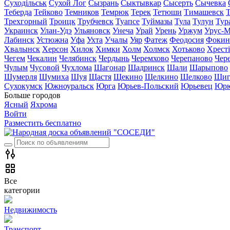
Суходільськ
Сухой Лог
Сызрань
Сыктывкар
Сысерть
Сычевка
Теберда
Тейково
Темников
Темрюк
Терек
Тетюши
Тимашевск
Трехгорный
Троицк
Трубчевск
Туапсе
Туймазы
Тула
Тулун
Тур
Украинск
Улан-Удэ
Ульяновск
Унеча
Урай
Урень
Уржум
Урус-М
Лабинск
Устюжна
Уфа
Ухта
Учалы
Уяр
Фатеж
Феодосия
Фокин
Хвалынск
Херсон
Хилок
Химки
Холм
Холмск
Хотьково
Хрест
Чегем
Чекалин
Челябинск
Чердынь
Черемхово
Черепаново
Чер
Чулым
Чусовой
Чухлома
Шагонар
Шадринск
Шали
Шарыпово
Шумерля
Шумиха
Шуя
Щастя
Щекино
Щелкино
Щелково
Щиг
Сухокумск
Южноуральск
Юрга
Юрьев-Польский
Юрьевец
Юрю
Больше городов
Ясный
Яхрома
Войти
Разместить бесплатно
Все
категории
Недвижимость
Транспорт