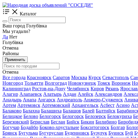
Каталог
Ваш город Голубівка
Мы угадали?
Да
Нет
Голубівка
Отмена
Районы
Применить
Отмена
Все города
Красноярск
Саратов
Москва
Курск
Севастополь
Сан
Новгород
Тольятти
Волгоград
Новокузнецк
Томск
Воронеж
Но
Калининград
Ростов-на-Дону
Челябинск
Киров
Рязань
Ярослав
Алагир
Алапаевск
Алатырь
Алдан
Алейск
Александров
Алекс
Анадырь
Анапа
Ангарск
Андреаполь
Анжеро-Судженск
Анива
Артем
Артемовск
Артемовский
Архангельск
Асбест
Асино
Ас
Балаково
Балахна
Балашиха
Балашов
Балей
Балтийск
Барабинс
Белицкое
Белово
Белогорск
Белогорск
Белозерск
Белокуриха
Б
Березовский
Берислав
Беслан
Бийск
Бикин
Билибино
Биробид
Богучар
Бодайбо
Боково-хрустальне
Бокситогорск
Болгар
Боло
Брянск
Бугульма
Бугуруслан
Буденновск
Бузулук
Буинск
Буй
Б