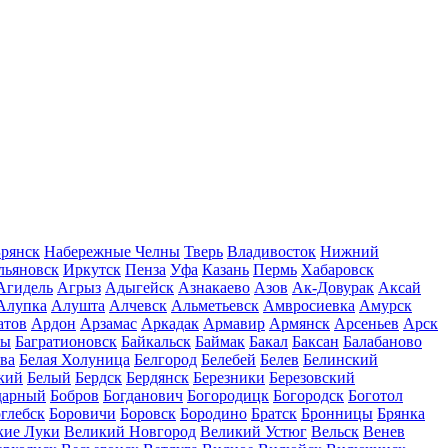
рянск
Набережные Челны
Тверь
Владивосток
Нижний
льяновск
Иркутск
Пенза
Уфа
Казань
Пермь
Хабаровск
Агидель
Агрыз
Адыгейск
Азнакаево
Азов
Ак-Довурак
Аксай
Алупка
Алушта
Алчевск
Альметьевск
Амвросиевка
Амурск
атов
Ардон
Арзамас
Аркадак
Армавир
Армянск
Арсеньев
Арск
лы
Багратионовск
Байкальск
Баймак
Бакал
Баксан
Балабаново
ва
Белая Холуница
Белгород
Белебей
Белев
Белинский
кий
Белый
Бердск
Бердянск
Березники
Березовский
дарный
Бобров
Богданович
Богородицк
Богородск
Боготол
глебск
Боровичи
Боровск
Бородино
Братск
Бронницы
Брянка
кие Луки
Великий Новгород
Великий Устюг
Вельск
Венев