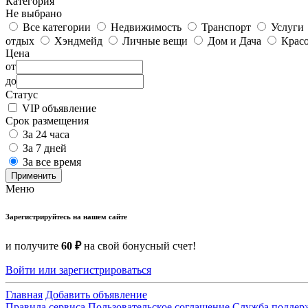
Категория
Не выбрано
Все категории
Недвижимость
Транспорт
Услуги
отдых
Хэндмейд
Личные вещи
Дом и Дача
Красо
Цена
от
до
Статус
VIP объявление
Срок размещения
За 24 часа
За 7 дней
За все время
Применить
Меню
Зарегистрируйтесь на нашем сайте
и получите
60 ₽
на свой бонусный счет!
Войти или зарегистрироваться
Главная
Добавить объявление
Правила сервиса
Пользовательское соглашение
Служба поддер