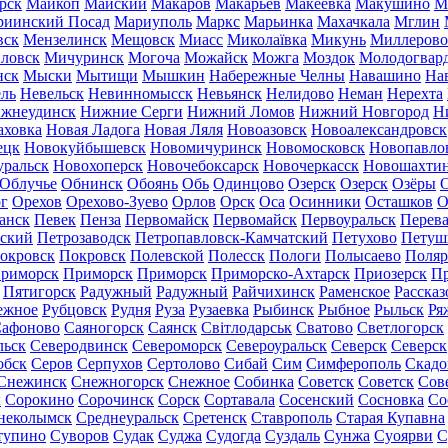
рск
Майкоп
Майский
Макаров
Макарьев
Макеевка
Макушино
М
риинский Посад
Мариуполь
Маркс
Марьинка
Махачкала
Мглин
вск
Мензелинск
Мещовск
Миасс
Миколаївка
Микунь
Миллерово
ловск
Мичуринск
Могоча
Можайск
Можга
Моздок
Молодогвар
нск
Мыски
Мытищи
Мышкин
Набережные Челны
Навашино
На
ль
Невельск
Невинномысск
Невьянск
Нелидово
Неман
Нерехта
жнеудинск
Нижние Серги
Нижний Ломов
Нижний Новгород
Н
аховка
Новая Ладога
Новая Ляля
Новоазовск
Новоалександровск
ецк
Новокуйбышевск
Новомичуринск
Новомосковск
Новопавло
уральск
Новохоперск
Новочебоксарск
Новочеркасск
Новошахти
Облучье
Обнинск
Обоянь
Обь
Одинцово
Озерск
Озерск
Озёры
О
г
Орехов
Орехово-Зуево
Орлов
Орск
Оса
Осинники
Осташков
О
анск
Певек
Пенза
Первомайск
Первомайск
Первоуральск
Перева
ьский
Петрозаводск
Петропавловск-Камчатский
Петухово
Петуш
окровск
Покровск
Полевской
Полесск
Пологи
Полысаево
Поляр
риморск
Приморск
Приморск
Приморско-Ахтарск
Приозерск
Пр
Пятигорск
Радужный
Радужный
Райчихинск
Раменское
Рассказ
ежное
Рубцовск
Рудня
Руза
Рузаевка
Рыбинск
Рыбное
Рыльск
Ря
афоново
Саяногорск
Саянск
Світлодарськ
Сватово
Светлогорск
льск
Северодвинск
Североморск
Североуральск
Северск
Северск
обск
Серов
Серпухов
Сертолово
Сибай
Сим
Симферополь
Скадо
Снежинск
Снежногорск
Снежное
Собинка
Советск
Советск
Сов
ы
Сорокино
Сорочинск
Сорск
Сортавала
Сосенский
Сосновка
Со
неколымск
Среднеуральск
Сретенск
Ставрополь
Старая Купавна
тупино
Суворов
Судак
Суджа
Судогда
Суздаль
Сунжа
Суоярви
С