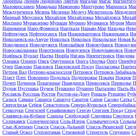
Люберцы
Любим
Людиново
Лянтор
Магадан
Магас
Магнитого
Малоярославец
Мамадыш
Мамоново
Мантурово
Мариинск
Ма
Междуреченск
Мезень
Меленки
Мелеуз
Мелитополь
Менделее
Мирный
Миусинск
Михайлов
Михайловка
Михайловск
Михай
Моспино
Муравленко
Мураши
Мурино
Мурманск
Муром
Мце
Нариманов
Наро-Фоминск
Нарткала
Нарьян-Мар
Находка
Неве
Нефтекумск
Нефтеюганск
Нея
Нижневартовск
Нижнекамск
Ни
Николаевск-на-Амуре
Никольск
Никольск
Никольское
Новая К
Новодвинск
Новодружеск
Новозыбков
Новокубанск
Новокузн
Новосокольники
Новотроицк
Новоузенск
Новоульяновск
Ново
Ноябрьск
Нурлат
Нытва
Нюрба
Нягань
Нязепетровск
Няндома
Олешки
Олонец
Омск
Омутнинск
Онега
Опочка
Орёл
Оренбур
Очер
Павлово
Павловск
Павловский Посад
Палласовка
Партиз
Петров Вал
Петрово-красносілля
Петровск
Петровск-Забайкал
Пласт
Плес
Поворино
Подольск
Подпорожье
Покачи
Покров
П
Почеп
Починок
Пошехонье
Правдинск
Приволжск
Приволье
П
Пудож
Пустошка
Пучеж
Пушкино
Пущино
Пыталово
Пыть-Ях
Рославль
Россошь
Ростов
Ростов-на-Дону
Рошаль
Ртищево
Руб
Сальск
Самара
Саранск
Сарапул
Саратов
Саров
Сасово
Сатка
С
Святогірськ
Себеж
Севастополь
Северо-Курильск
Северобайка
Семилуки
Сенгилей
Серафимович
Сергач
Сергиев Посад
Серд
Славянск-на-Кубани
Сланцы
Слободской
Слюдянка
Смоленск
Соликамск
Солнечногорск
Соль-Илецк
Сольвычегодск
Сольц
Спас-Клепики
Спасск
Спасск-Дальний
Спасск-Рязанский
Сред
Старый Оскол
Стерлитамак
Стрежевой
Строитель
Струнино
С