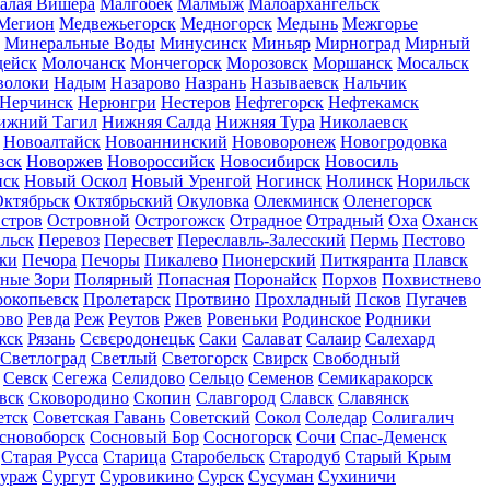
алая Вишера
Малгобек
Малмыж
Малоархангельск
Мегион
Медвежьегорск
Медногорск
Медынь
Межгорье
Минеральные Воды
Минусинск
Миньяр
Мирноград
Мирный
дейск
Молочанск
Мончегорск
Морозовск
Моршанск
Мосальск
волоки
Надым
Назарово
Назрань
Называевск
Нальчик
Нерчинск
Нерюнгри
Нестеров
Нефтегорск
Нефтекамск
ижний Тагил
Нижняя Салда
Нижняя Тура
Николаевск
Новоалтайск
Новоаннинский
Нововоронеж
Новогродовка
вск
Новоржев
Новороссийск
Новосибирск
Новосиль
нск
Новый Оскол
Новый Уренгой
Ногинск
Нолинск
Норильск
ктябрьск
Октябрьский
Окуловка
Олекминск
Оленегорск
стров
Островной
Острогожск
Отрадное
Отрадный
Оха
Оханск
льск
Перевоз
Пересвет
Переславль-Залесский
Пермь
Пестово
ки
Печора
Печоры
Пикалево
Пионерский
Питкяранта
Плавск
ные Зори
Полярный
Попасная
Поронайск
Порхов
Похвистнево
окопьевск
Пролетарск
Протвино
Прохладный
Псков
Пугачев
ово
Ревда
Реж
Реутов
Ржев
Ровеньки
Родинское
Родники
жск
Рязань
Сєвєродонецьк
Саки
Салават
Салаир
Салехард
Светлоград
Светлый
Светогорск
Свирск
Свободный
Севск
Сегежа
Селидово
Сельцо
Семенов
Семикаракорск
вск
Сковородино
Скопин
Славгород
Славск
Славянск
етск
Советская Гавань
Советский
Сокол
Соледар
Солигалич
сновоборск
Сосновый Бор
Сосногорск
Сочи
Спас-Деменск
Старая Русса
Старица
Старобельск
Стародуб
Старый Крым
ураж
Сургут
Суровикино
Сурск
Сусуман
Сухиничи