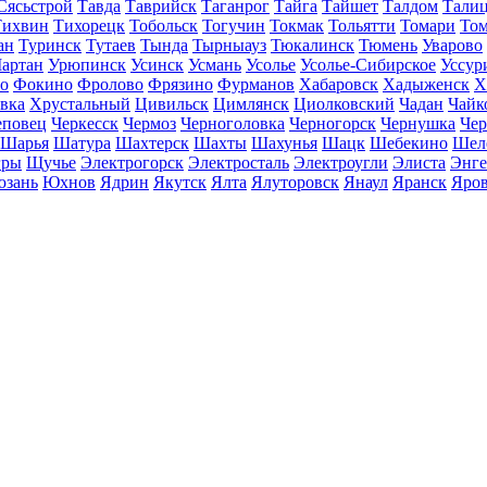
Сясьстрой
Тавда
Таврийск
Таганрог
Тайга
Тайшет
Талдом
Тали
Тихвин
Тихорецк
Тобольск
Тогучин
Токмак
Тольятти
Томари
То
ан
Туринск
Тутаев
Тында
Тырныауз
Тюкалинск
Тюмень
Уварово
артан
Урюпинск
Усинск
Усмань
Усолье
Усолье-Сибирское
Уссур
о
Фокино
Фролово
Фрязино
Фурманов
Хабаровск
Хадыженск
Х
івка
Хрустальный
Цивильск
Цимлянск
Циолковский
Чадан
Чайк
еповец
Черкесск
Чермоз
Черноголовка
Черногорск
Чернушка
Чер
Шарья
Шатура
Шахтерск
Шахты
Шахунья
Шацк
Шебекино
Шел
ры
Щучье
Электрогорск
Электросталь
Электроугли
Элиста
Энге
зань
Юхнов
Ядрин
Якутск
Ялта
Ялуторовск
Янаул
Яранск
Яро