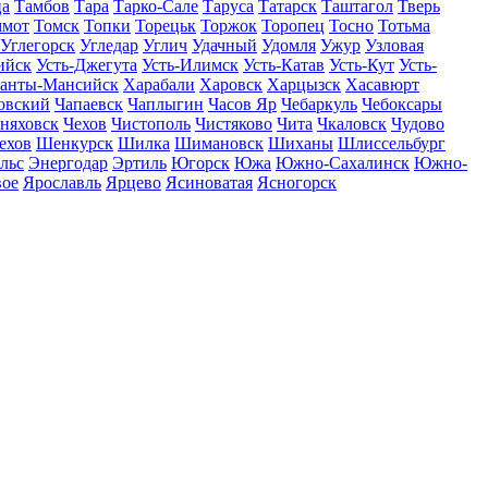
ца
Тамбов
Тара
Тарко-Сале
Таруса
Татарск
Таштагол
Тверь
ммот
Томск
Топки
Торецьк
Торжок
Торопец
Тосно
Тотьма
Углегорск
Угледар
Углич
Удачный
Удомля
Ужур
Узловая
ийск
Усть-Джегута
Усть-Илимск
Усть-Катав
Усть-Кут
Усть-
анты-Мансийск
Харабали
Харовск
Харцызск
Хасавюрт
овский
Чапаевск
Чаплыгин
Часов Яр
Чебаркуль
Чебоксары
няховск
Чехов
Чистополь
Чистяково
Чита
Чкаловск
Чудово
ехов
Шенкурск
Шилка
Шимановск
Шиханы
Шлиссельбург
льс
Энергодар
Эртиль
Югорск
Южа
Южно-Сахалинск
Южно-
вое
Ярославль
Ярцево
Ясиноватая
Ясногорск