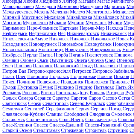
Люберцы
Любим
Людиново
Лянтор
Магадан
Магас
Магнитого
Малоярославец
Мамадыш
Мамоново
Мантурово
Мариинск
Ма
Междуреченск
Мезень
Меленки
Мелеуз
Мелитополь
Менделее
Мирный
Миусинск
Михайлов
Михайловка
Михайловск
Михай
Моспино
Муравленко
Мураши
Мурино
Мурманск
Муром
Мце
Нариманов
Наро-Фоминск
Нарткала
Нарьян-Мар
Находка
Неве
Нефтекумск
Нефтеюганск
Нея
Нижневартовск
Нижнекамск
Ни
Николаевск-на-Амуре
Никольск
Никольск
Никольское
Новая К
Новодвинск
Новодружеск
Новозыбков
Новокубанск
Новокузн
Новосокольники
Новотроицк
Новоузенск
Новоульяновск
Ново
Ноябрьск
Нурлат
Нытва
Нюрба
Нягань
Нязепетровск
Няндома
Олешки
Олонец
Омск
Омутнинск
Онега
Опочка
Орёл
Оренбур
Очер
Павлово
Павловск
Павловский Посад
Палласовка
Партиз
Петров Вал
Петрово-красносілля
Петровск
Петровск-Забайкал
Пласт
Плес
Поворино
Подольск
Подпорожье
Покачи
Покров
П
Почеп
Починок
Пошехонье
Правдинск
Приволжск
Приволье
П
Пудож
Пустошка
Пучеж
Пушкино
Пущино
Пыталово
Пыть-Ях
Рославль
Россошь
Ростов
Ростов-на-Дону
Рошаль
Ртищево
Руб
Сальск
Самара
Саранск
Сарапул
Саратов
Саров
Сасово
Сатка
С
Святогірськ
Себеж
Севастополь
Северо-Курильск
Северобайка
Семилуки
Сенгилей
Серафимович
Сергач
Сергиев Посад
Серд
Славянск-на-Кубани
Сланцы
Слободской
Слюдянка
Смоленск
Соликамск
Солнечногорск
Соль-Илецк
Сольвычегодск
Сольц
Спас-Клепики
Спасск
Спасск-Дальний
Спасск-Рязанский
Сред
Старый Оскол
Стерлитамак
Стрежевой
Строитель
Струнино
С