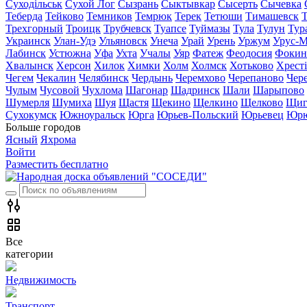
Суходільськ
Сухой Лог
Сызрань
Сыктывкар
Сысерть
Сычевка
Теберда
Тейково
Темников
Темрюк
Терек
Тетюши
Тимашевск
Трехгорный
Троицк
Трубчевск
Туапсе
Туймазы
Тула
Тулун
Тур
Украинск
Улан-Удэ
Ульяновск
Унеча
Урай
Урень
Уржум
Урус-М
Лабинск
Устюжна
Уфа
Ухта
Учалы
Уяр
Фатеж
Феодосия
Фокин
Хвалынск
Херсон
Хилок
Химки
Холм
Холмск
Хотьково
Хрест
Чегем
Чекалин
Челябинск
Чердынь
Черемхово
Черепаново
Чер
Чулым
Чусовой
Чухлома
Шагонар
Шадринск
Шали
Шарыпово
Шумерля
Шумиха
Шуя
Щастя
Щекино
Щелкино
Щелково
Щиг
Сухокумск
Южноуральск
Юрга
Юрьев-Польский
Юрьевец
Юрю
Больше городов
Ясный
Яхрома
Войти
Разместить бесплатно
Все
категории
Недвижимость
Транспорт