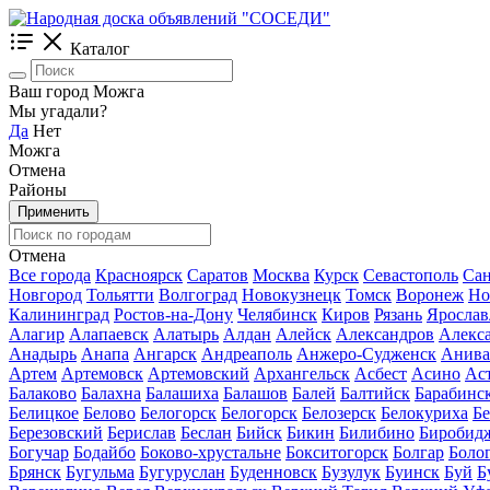
Каталог
Ваш город Можга
Мы угадали?
Да
Нет
Можга
Отмена
Районы
Применить
Отмена
Все города
Красноярск
Саратов
Москва
Курск
Севастополь
Сан
Новгород
Тольятти
Волгоград
Новокузнецк
Томск
Воронеж
Но
Калининград
Ростов-на-Дону
Челябинск
Киров
Рязань
Ярослав
Алагир
Алапаевск
Алатырь
Алдан
Алейск
Александров
Алекс
Анадырь
Анапа
Ангарск
Андреаполь
Анжеро-Судженск
Анива
Артем
Артемовск
Артемовский
Архангельск
Асбест
Асино
Ас
Балаково
Балахна
Балашиха
Балашов
Балей
Балтийск
Барабинс
Белицкое
Белово
Белогорск
Белогорск
Белозерск
Белокуриха
Б
Березовский
Берислав
Беслан
Бийск
Бикин
Билибино
Биробид
Богучар
Бодайбо
Боково-хрустальне
Бокситогорск
Болгар
Боло
Брянск
Бугульма
Бугуруслан
Буденновск
Бузулук
Буинск
Буй
Б