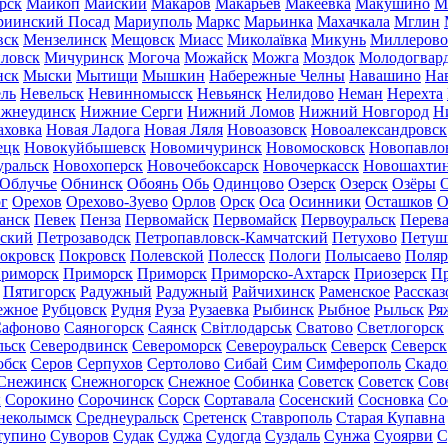
рск
Майкоп
Майский
Макаров
Макарьев
Макеевка
Макушино
М
риинский Посад
Мариуполь
Маркс
Марьинка
Махачкала
Мглин
вск
Мензелинск
Мещовск
Миасс
Миколаївка
Микунь
Миллерово
ловск
Мичуринск
Могоча
Можайск
Можга
Моздок
Молодогвар
нск
Мыски
Мытищи
Мышкин
Набережные Челны
Навашино
На
ль
Невельск
Невинномысск
Невьянск
Нелидово
Неман
Нерехта
жнеудинск
Нижние Серги
Нижний Ломов
Нижний Новгород
Н
аховка
Новая Ладога
Новая Ляля
Новоазовск
Новоалександровск
ецк
Новокуйбышевск
Новомичуринск
Новомосковск
Новопавло
уральск
Новохоперск
Новочебоксарск
Новочеркасск
Новошахти
Облучье
Обнинск
Обоянь
Обь
Одинцово
Озерск
Озерск
Озёры
О
г
Орехов
Орехово-Зуево
Орлов
Орск
Оса
Осинники
Осташков
О
анск
Певек
Пенза
Первомайск
Первомайск
Первоуральск
Перева
ьский
Петрозаводск
Петропавловск-Камчатский
Петухово
Петуш
окровск
Покровск
Полевской
Полесск
Пологи
Полысаево
Поляр
риморск
Приморск
Приморск
Приморско-Ахтарск
Приозерск
Пр
Пятигорск
Радужный
Радужный
Райчихинск
Раменское
Рассказ
ежное
Рубцовск
Рудня
Руза
Рузаевка
Рыбинск
Рыбное
Рыльск
Ря
афоново
Саяногорск
Саянск
Світлодарськ
Сватово
Светлогорск
льск
Северодвинск
Североморск
Североуральск
Северск
Северск
обск
Серов
Серпухов
Сертолово
Сибай
Сим
Симферополь
Скадо
Снежинск
Снежногорск
Снежное
Собинка
Советск
Советск
Сов
ы
Сорокино
Сорочинск
Сорск
Сортавала
Сосенский
Сосновка
Со
неколымск
Среднеуральск
Сретенск
Ставрополь
Старая Купавна
тупино
Суворов
Судак
Суджа
Судогда
Суздаль
Сунжа
Суоярви
С