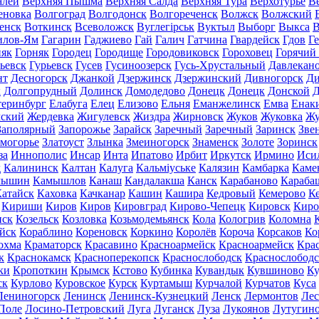
алей
Верхняя Пышма
Верхняя Салда
Верхняя Тура
Верхотурье
В
еновка
Волгоград
Волгодонск
Волгореченск
Волжск
Волжский
енск
Воткинск
Всеволожск
Вуглегірськ
Вуктыл
Выборг
Выкса
В
илов-Ям
Гагарин
Гаджиево
Гай
Галич
Гатчина
Гвардейск
Гдов
Г
няк
Горняк
Городец
Городище
Городовиковск
Гороховец
Горячий
ьевск
Гурьевск
Гусев
Гусиноозерск
Гусь-Хрустальный
Давлекан
нт
Десногорск
Джанкой
Дзержинск
Дзержинский
Дивногорск
Ди
к
Долгопрудный
Долинск
Домодедово
Донецк
Донецк
Донской
Д
теринбург
Елабуга
Елец
Елизово
Ельня
Еманжелинск
Емва
Енак
мский
Жердевка
Жигулевск
Жиздра
Жирновск
Жуков
Жуковка
Жу
Заполярный
Запорожье
Зарайск
Заречный
Заречный
Заринск
Зве
могорье
Златоуст
Злынка
Змеиногорск
Знаменск
Золоте
Зоринск
за
Иннополис
Инсар
Инта
Ипатово
Ирбит
Иркутск
Ирмино
Иси
д
Калининск
Калтан
Калуга
Кальміуське
Калязин
Камбарка
Каме
мышин
Камышлов
Канаш
Кандалакша
Канск
Карабаново
Караба
атайск
Каховка
Качканар
Кашин
Кашира
Кедровый
Кемерово
К
Кириши
Киров
Киров
Кировград
Кирово-Чепецк
Кировск
Киро
нск
Козельск
Козловка
Козьмодемьянск
Кола
Кологрив
Коломна
йск
Кораблино
Кореновск
Коркино
Королёв
Короча
Корсаков
Ко
охма
Краматорск
Красавино
Красноармейск
Красноармейск
Кра
к
Краснокамск
Красноперекопск
Краснослободск
Краснослободс
ки
Кропоткин
Крымск
Кстово
Кубинка
Кувандык
Кувшиново
Ку
ск
Курлово
Куровское
Курск
Куртамыш
Курчалой
Курчатов
Куса
Лениногорск
Ленинск
Ленинск-Кузнецкий
Ленск
Лермонтов
Ле
Поле
Лосино-Петровский
Луга
Луганск
Луза
Лукоянов
Лутугин