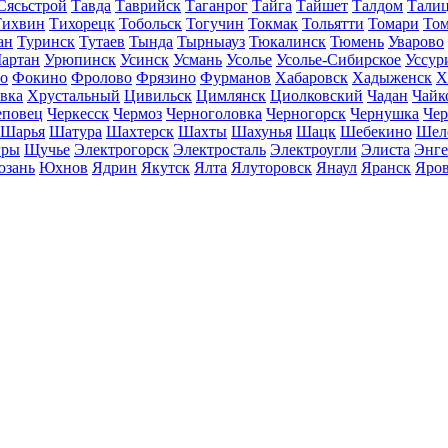
Сясьстрой
Тавда
Таврийск
Таганрог
Тайга
Тайшет
Талдом
Тали
Тихвин
Тихорецк
Тобольск
Тогучин
Токмак
Тольятти
Томари
То
ан
Туринск
Тутаев
Тында
Тырныауз
Тюкалинск
Тюмень
Уварово
артан
Урюпинск
Усинск
Усмань
Усолье
Усолье-Сибирское
Уссур
о
Фокино
Фролово
Фрязино
Фурманов
Хабаровск
Хадыженск
Х
івка
Хрустальный
Цивильск
Цимлянск
Циолковский
Чадан
Чайк
еповец
Черкесск
Чермоз
Черноголовка
Черногорск
Чернушка
Чер
Шарья
Шатура
Шахтерск
Шахты
Шахунья
Шацк
Шебекино
Шел
ры
Щучье
Электрогорск
Электросталь
Электроугли
Элиста
Энге
зань
Юхнов
Ядрин
Якутск
Ялта
Ялуторовск
Янаул
Яранск
Яро