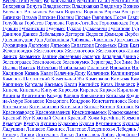
Верещагино
Верея
Верхнеуральск
Верхний Тагил
Верхний Уф
Вихоревка
Вичуга
Владивосток
Владикавказ
Владимир
Вознес
Волчанск
Вольнянск
Вольск
Воркута
Воронеж
Ворсма
Воскрес
Вязники
Вязьма
Вятские Поляны
Гірське
Гаврилов Посад
Гавр
Голубівка
Горбатов
Горловка
Горно-Алтайск
Горнозаводск
Гор
Губкин
Губкинский
Гудермес
Гуково
Гулькевичи
Гуляйполе
Гур
Данилов
Данков
Дебальцево
Дегтярск
Дедовск
Демидов
Дербе
Днепрорудное
Дно
Добропілля
Добрянка
Довжанск
Докучаевс
Духовщина
Дюртюли
Дятьково
Евпатория
Егорьевск
Ейск
Ека
Железноводск
Железногорск
Железногорск
Железногорск-Или
Заинск
Закаменск
Залізне
Заозерный
Заозерск
Западная Двина
Зеленоградск
Зеленодольск
Зеленокумск
Зерноград
Зея
Зима
Зи
Игарка
Ижевск
Избербаш
Изобильный
Иланский
Иловайск
Ин
Кадников
Казань
Калач
Калач-на-Дону
Калачинск
Калинингра
Каменск-Шахтинский
Камень-на-Оби
Камешково
Камызяк
Ка
Карпинск
Карталы
Касимов
Касли
Каспийск
Катав-Ивановск
К
Кинель
Кинешма
Кипуче
Киреевск
Киренск
Киржач
Кириллов
Клинцы
Княгинино
Ковдор
Ковров
Ковылкино
Когалым
Коди
на-Амуре
Конаково
Кондопога
Кондрово
Константиновск
Копе
Котельники
Котельниково
Котельнич
Котлас
Котово
Котовск
К
Краснозаводск
Краснознаменск
Краснознаменск
Краснокаменс
Красный Кут
Красный Сулин
Красный Холм
Кремінна
Кремен
Кумертау
Кунгур
Купино
Курахово
Курган
Курганинск
Куриль
Ладушкин
Лаишево
Лакинск
Лангепас
Лахденпохья
Лебедянь
Липецк
Липки
Лисичанск
Лиски
Лихославль
Лобня
Лодейное 