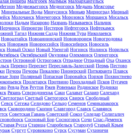
алая Вишера
Малгобек
Малмыж
Малоархангельск
Мегион
Медвежьегорск
Медногорск
Медынь
Межгорье
Минеральные Воды
Минусинск
Миньяр
Мирноград
Мирный
дейск
Молочанск
Мончегорск
Морозовск
Моршанск
Мосальск
волоки
Надым
Назарово
Назрань
Называевск
Нальчик
Нерчинск
Нерюнгри
Нестеров
Нефтегорск
Нефтекамск
ижний Тагил
Нижняя Салда
Нижняя Тура
Николаевск
Новоалтайск
Новоаннинский
Нововоронеж
Новогродовка
вск
Новоржев
Новороссийск
Новосибирск
Новосиль
нск
Новый Оскол
Новый Уренгой
Ногинск
Нолинск
Норильск
ктябрьск
Октябрьский
Окуловка
Олекминск
Оленегорск
стров
Островной
Острогожск
Отрадное
Отрадный
Оха
Оханск
льск
Перевоз
Пересвет
Переславль-Залесский
Пермь
Пестово
ки
Печора
Печоры
Пикалево
Пионерский
Питкяранта
Плавск
ные Зори
Полярный
Попасная
Поронайск
Порхов
Похвистнево
окопьевск
Пролетарск
Протвино
Прохладный
Псков
Пугачев
ово
Ревда
Реж
Реутов
Ржев
Ровеньки
Родинское
Родники
жск
Рязань
Сєвєродонецьк
Саки
Салават
Салаир
Салехард
Светлоград
Светлый
Светогорск
Свирск
Свободный
Севск
Сегежа
Селидово
Сельцо
Семенов
Семикаракорск
вск
Сковородино
Скопин
Славгород
Славск
Славянск
етск
Советская Гавань
Советский
Сокол
Соледар
Солигалич
сновоборск
Сосновый Бор
Сосногорск
Сочи
Спас-Деменск
Старая Русса
Старица
Старобельск
Стародуб
Старый Крым
ураж
Сургут
Суровикино
Сурск
Сусуман
Сухиничи