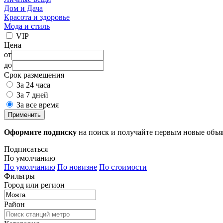
Дом и Дача
Красота и здоровье
Мода и стиль
VIP
Цена
от
до
Срок размещения
За 24 часа
За 7 дней
За все время
Применить
Оформите подписку
на поиск и получайте первым новые объ
Подписаться
По умолчанию
По умолчанию
По новизне
По стоимости
Фильтры
Город или регион
Район