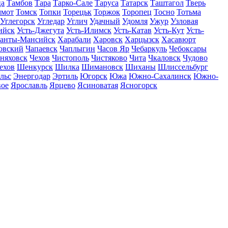
ца
Тамбов
Тара
Тарко-Сале
Таруса
Татарск
Таштагол
Тверь
ммот
Томск
Топки
Торецьк
Торжок
Торопец
Тосно
Тотьма
Углегорск
Угледар
Углич
Удачный
Удомля
Ужур
Узловая
ийск
Усть-Джегута
Усть-Илимск
Усть-Катав
Усть-Кут
Усть-
анты-Мансийск
Харабали
Харовск
Харцызск
Хасавюрт
овский
Чапаевск
Чаплыгин
Часов Яр
Чебаркуль
Чебоксары
няховск
Чехов
Чистополь
Чистяково
Чита
Чкаловск
Чудово
ехов
Шенкурск
Шилка
Шимановск
Шиханы
Шлиссельбург
льс
Энергодар
Эртиль
Югорск
Южа
Южно-Сахалинск
Южно-
вое
Ярославль
Ярцево
Ясиноватая
Ясногорск