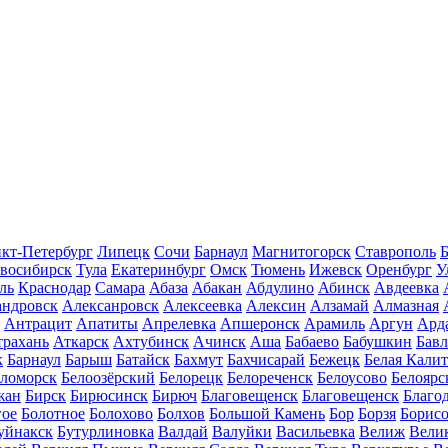
кт-Петербург
Липецк
Сочи
Барнаул
Магнитогорск
Ставрополь
Б
восибирск
Тула
Екатеринбург
Омск
Тюмень
Ижевск
Оренбург
У
ль
Краснодар
Самара
Абаза
Абакан
Абдулино
Абинск
Авдеевка
андровск
Алексанровск
Алексеевка
Алексин
Алзамай
Алмазная
Антрацит
Апатиты
Апрелевка
Апшеронск
Арамиль
Аргун
Ард
трахань
Аткарск
Ахтубинск
Ачинск
Аша
Бабаево
Бабушкин
Бав
к
Барнаул
Барыш
Батайск
Бахмут
Бахчисарай
Бежецк
Белая Калит
еломорск
Белоозёрский
Белорецк
Белореченск
Белоусово
Белоярс
жан
Бирск
Бирюсинск
Бирюч
Благовещенск
Благовещенск
Благо
гое
Болотное
Болохово
Болхов
Большой Камень
Бор
Борзя
Борисо
уйнакск
Бутурлиновка
Валдай
Валуйки
Васильевка
Велиж
Вели