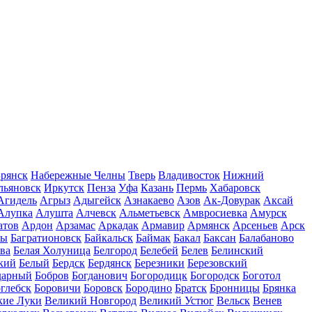
рянск
Набережные Челны
Тверь
Владивосток
Нижний
льяновск
Иркутск
Пенза
Уфа
Казань
Пермь
Хабаровск
Агидель
Агрыз
Адыгейск
Азнакаево
Азов
Ак-Довурак
Аксай
Алупка
Алушта
Алчевск
Альметьевск
Амвросиевка
Амурск
атов
Ардон
Арзамас
Аркадак
Армавир
Армянск
Арсеньев
Арск
лы
Багратионовск
Байкальск
Баймак
Бакал
Баксан
Балабаново
ва
Белая Холуница
Белгород
Белебей
Белев
Белинский
кий
Белый
Бердск
Бердянск
Березники
Березовский
дарный
Бобров
Богданович
Богородицк
Богородск
Боготол
глебск
Боровичи
Боровск
Бородино
Братск
Бронницы
Брянка
кие Луки
Великий Новгород
Великий Устюг
Вельск
Венев