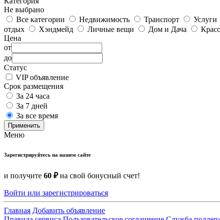
Категория
Не выбрано
Все категории
Недвижимость
Транспорт
Услуги
отдых
Хэндмейд
Личные вещи
Дом и Дача
Красо
Цена
от
до
Статус
VIP объявление
Срок размещения
За 24 часа
За 7 дней
За все время
Применить
Меню
Зарегистрируйтесь на нашем сайте
и получите
60 ₽
на свой бонусный счет!
Войти или зарегистрироваться
Главная
Добавить объявление
Правила сервиса
Пользовательское соглашение
Служба поддер