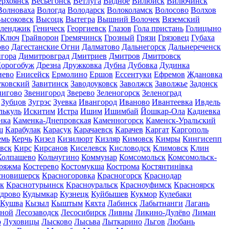
ерхоянск
Весьегонск
Ветлуга
Видное
Вилюйск
Вилючинск
Волноваха
Вологда
Володарск
Волоколамск
Волосово
Волхов
ысоковск
Высоцк
Вытегра
Вышний Волочек
Вяземский
еленджик
Геническ
Георгиевск
Глазов
Гола пристань
Голицыно
 Ключ
Грайворон
Гремячинск
Грозный
Грязи
Грязовец
Губаха
ово
Дагестанские Огни
Далматово
Дальнегорск
Дальнереченск
гора
Димитровград
Дмитриев
Дмитров
Дмитровск
орогобуж
Дрезна
Дружковка
Дубна
Дубовка
Дудинка
иево
Енисейск
Ермолино
Ершов
Ессентуки
Ефремов
Ждановка
ковский
Завитинск
Заводоуковск
Заволжск
Заволжье
Задонск
нигово
Звенигород
Зверево
Зеленогорск
Зеленоград
Зубцов
Зугрэс
Зуевка
Ивангород
Иваново
Ивантеевка
Ивдель
лькуль
Искитим
Истра
Ишим
Ишимбай
Йошкар-Ола
Кадиевка
нка
Каменка-Днепровская
Каменногорск
Каменск-Уральский
ш
Карабулак
Карасук
Карачаевск
Карачев
Каргат
Каргополь
емь
Керчь
Кизел
Кизилюрт
Кизляр
Кимовск
Кимры
Кингисепп
вск
Кирс
Кирсанов
Киселевск
Кисловодск
Климовск
Клин
Колпашево
Кольчугино
Коммунар
Комсомольск
Комсомольск-
ряжма
Костерево
Костомукша
Кострома
Костянтинівка
сновишерск
Красногоровка
Красногорск
Краснодар
к
Краснотурьинск
Красноуральск
Красноуфимск
Красноярск
дрово
Кудымкар
Кузнецк
Куйбышев
Кукмор
Кулебаки
Кушва
Кызыл
Кыштым
Кяхта
Лабинск
Лабытнанги
Лагань
сной
Лесозаводск
Лесосибирск
Ливны
Ликино-Дулёво
Лиман
о
Луховицы
Лысково
Лысьва
Лыткарино
Льгов
Любань