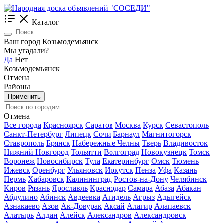
Каталог
Ваш город Козьмодемьянск
Мы угадали?
Да
Нет
Козьмодемьянск
Отмена
Районы
Применить
Отмена
Все города
Красноярск
Саратов
Москва
Курск
Севастополь
Санкт-Петербург
Липецк
Сочи
Барнаул
Магнитогорск
Ставрополь
Брянск
Набережные Челны
Тверь
Владивосток
Нижний Новгород
Тольятти
Волгоград
Новокузнецк
Томск
Воронеж
Новосибирск
Тула
Екатеринбург
Омск
Тюмень
Ижевск
Оренбург
Ульяновск
Иркутск
Пенза
Уфа
Казань
Пермь
Хабаровск
Калининград
Ростов-на-Дону
Челябинск
Киров
Рязань
Ярославль
Краснодар
Самара
Абаза
Абакан
Абдулино
Абинск
Авдеевка
Агидель
Агрыз
Адыгейск
Азнакаево
Азов
Ак-Довурак
Аксай
Алагир
Алапаевск
Алатырь
Алдан
Алейск
Александров
Александровск