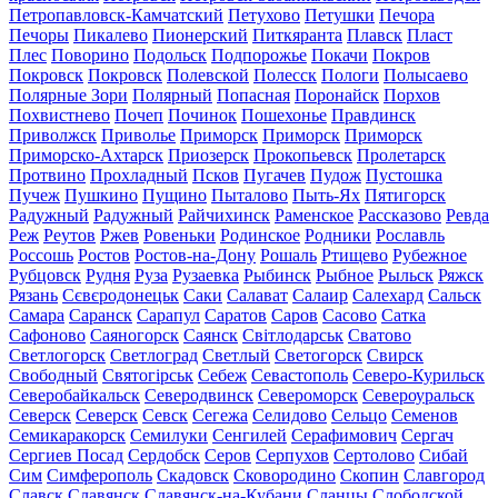
Петропавловск-Камчатский
Петухово
Петушки
Печора
Печоры
Пикалево
Пионерский
Питкяранта
Плавск
Пласт
Плес
Поворино
Подольск
Подпорожье
Покачи
Покров
Покровск
Покровск
Полевской
Полесск
Пологи
Полысаево
Полярные Зори
Полярный
Попасная
Поронайск
Порхов
Похвистнево
Почеп
Починок
Пошехонье
Правдинск
Приволжск
Приволье
Приморск
Приморск
Приморск
Приморско-Ахтарск
Приозерск
Прокопьевск
Пролетарск
Протвино
Прохладный
Псков
Пугачев
Пудож
Пустошка
Пучеж
Пушкино
Пущино
Пыталово
Пыть-Ях
Пятигорск
Радужный
Радужный
Райчихинск
Раменское
Рассказово
Ревда
Реж
Реутов
Ржев
Ровеньки
Родинское
Родники
Рославль
Россошь
Ростов
Ростов-на-Дону
Рошаль
Ртищево
Рубежное
Рубцовск
Рудня
Руза
Рузаевка
Рыбинск
Рыбное
Рыльск
Ряжск
Рязань
Сєвєродонецьк
Саки
Салават
Салаир
Салехард
Сальск
Самара
Саранск
Сарапул
Саратов
Саров
Сасово
Сатка
Сафоново
Саяногорск
Саянск
Світлодарськ
Сватово
Светлогорск
Светлоград
Светлый
Светогорск
Свирск
Свободный
Святогірськ
Себеж
Севастополь
Северо-Курильск
Северобайкальск
Северодвинск
Североморск
Североуральск
Северск
Северск
Севск
Сегежа
Селидово
Сельцо
Семенов
Семикаракорск
Семилуки
Сенгилей
Серафимович
Сергач
Сергиев Посад
Сердобск
Серов
Серпухов
Сертолово
Сибай
Сим
Симферополь
Скадовск
Сковородино
Скопин
Славгород
Славск
Славянск
Славянск-на-Кубани
Сланцы
Слободской