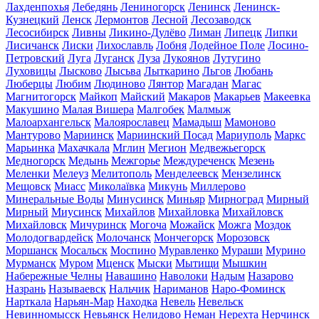
Лахденпохья
Лебедянь
Лениногорск
Ленинск
Ленинск-
Кузнецкий
Ленск
Лермонтов
Лесной
Лесозаводск
Лесосибирск
Ливны
Ликино-Дулёво
Лиман
Липецк
Липки
Лисичанск
Лиски
Лихославль
Лобня
Лодейное Поле
Лосино-
Петровский
Луга
Луганск
Луза
Лукоянов
Лутугино
Луховицы
Лысково
Лысьва
Лыткарино
Льгов
Любань
Люберцы
Любим
Людиново
Лянтор
Магадан
Магас
Магнитогорск
Майкоп
Майский
Макаров
Макарьев
Макеевка
Макушино
Малая Вишера
Малгобек
Малмыж
Малоархангельск
Малоярославец
Мамадыш
Мамоново
Мантурово
Мариинск
Мариинский Посад
Мариуполь
Маркс
Марьинка
Махачкала
Мглин
Мегион
Медвежьегорск
Медногорск
Медынь
Межгорье
Междуреченск
Мезень
Меленки
Мелеуз
Мелитополь
Менделеевск
Мензелинск
Мещовск
Миасс
Миколаївка
Микунь
Миллерово
Минеральные Воды
Минусинск
Миньяр
Мирноград
Мирный
Мирный
Миусинск
Михайлов
Михайловка
Михайловск
Михайловск
Мичуринск
Могоча
Можайск
Можга
Моздок
Молодогвардейск
Молочанск
Мончегорск
Морозовск
Моршанск
Мосальск
Моспино
Муравленко
Мураши
Мурино
Мурманск
Муром
Мценск
Мыски
Мытищи
Мышкин
Набережные Челны
Навашино
Наволоки
Надым
Назарово
Назрань
Называевск
Нальчик
Нариманов
Наро-Фоминск
Нарткала
Нарьян-Мар
Находка
Невель
Невельск
Невинномысск
Невьянск
Нелидово
Неман
Нерехта
Нерчинск