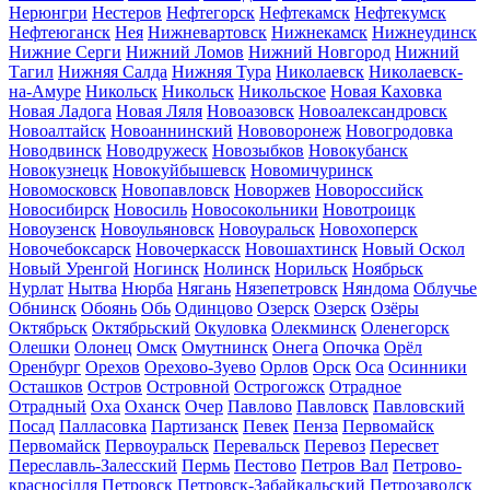
Нерюнгри
Нестеров
Нефтегорск
Нефтекамск
Нефтекумск
Нефтеюганск
Нея
Нижневартовск
Нижнекамск
Нижнеудинск
Нижние Серги
Нижний Ломов
Нижний Новгород
Нижний
Тагил
Нижняя Салда
Нижняя Тура
Николаевск
Николаевск-
на-Амуре
Никольск
Никольск
Никольское
Новая Каховка
Новая Ладога
Новая Ляля
Новоазовск
Новоалександровск
Новоалтайск
Новоаннинский
Нововоронеж
Новогродовка
Новодвинск
Новодружеск
Новозыбков
Новокубанск
Новокузнецк
Новокуйбышевск
Новомичуринск
Новомосковск
Новопавловск
Новоржев
Новороссийск
Новосибирск
Новосиль
Новосокольники
Новотроицк
Новоузенск
Новоульяновск
Новоуральск
Новохоперск
Новочебоксарск
Новочеркасск
Новошахтинск
Новый Оскол
Новый Уренгой
Ногинск
Нолинск
Норильск
Ноябрьск
Нурлат
Нытва
Нюрба
Нягань
Нязепетровск
Няндома
Облучье
Обнинск
Обоянь
Обь
Одинцово
Озерск
Озерск
Озёры
Октябрьск
Октябрьский
Окуловка
Олекминск
Оленегорск
Олешки
Олонец
Омск
Омутнинск
Онега
Опочка
Орёл
Оренбург
Орехов
Орехово-Зуево
Орлов
Орск
Оса
Осинники
Осташков
Остров
Островной
Острогожск
Отрадное
Отрадный
Оха
Оханск
Очер
Павлово
Павловск
Павловский
Посад
Палласовка
Партизанск
Певек
Пенза
Первомайск
Первомайск
Первоуральск
Перевальск
Перевоз
Пересвет
Переславль-Залесский
Пермь
Пестово
Петров Вал
Петрово-
красносілля
Петровск
Петровск-Забайкальский
Петрозаводск