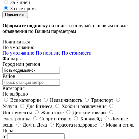
За 7 дней
За все время
Применить
Оформите подписку
на поиск и получайте первым новые
объявления по Вашим параметрам
Подписаться
По умолчанию
По умолчанию
По новизне
По стоимости
Фильтры
Город или регион
Район
Категория
Не выбрано
Все категории
Недвижимость
Транспорт
Услуги
Для Бизнеса
Хобби и развлечения
Инструменты
Животные
Детские товары
Электроника
Спорт и отдых
Хэндмейд
Личные
вещи
Дом и Дача
Красота и здоровье
Мода и стиль
Цена
от