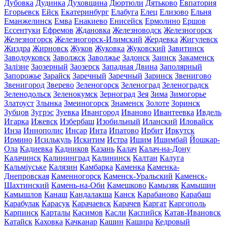
Дубовка
Дудинка
Духовщина
Дюртюли
Дятьково
Евпатория
Егорьевск
Ейск
Екатеринбург
Елабуга
Елец
Елизово
Ельня
Еманжелинск
Емва
Енакиево
Енисейск
Ермолино
Ершов
Ессентуки
Ефремов
Ждановка
Железноводск
Железногорск
Железногорск
Железногорск-Илимский
Жердевка
Жигулевск
Жиздра
Жирновск
Жуков
Жуковка
Жуковский
Завитинск
Заводоуковск
Заволжск
Заволжье
Задонск
Заинск
Закаменск
Залізне
Заозерный
Заозерск
Западная Двина
Заполярный
Запорожье
Зарайск
Заречный
Заречный
Заринск
Звенигово
Звенигород
Зверево
Зеленогорск
Зеленоград
Зеленоградск
Зеленодольск
Зеленокумск
Зерноград
Зея
Зима
Зимогорье
Златоуст
Злынка
Змеиногорск
Знаменск
Золоте
Зоринск
Зубцов
Зугрэс
Зуевка
Ивангород
Иваново
Ивантеевка
Ивдель
Игарка
Ижевск
Избербаш
Изобильный
Иланский
Иловайск
Инза
Иннополис
Инсар
Инта
Ипатово
Ирбит
Иркутск
Ирмино
Исилькуль
Искитим
Истра
Ишим
Ишимбай
Йошкар-
Ола
Кадиевка
Кадников
Казань
Калач
Калач-на-Дону
Калачинск
Калининград
Калининск
Калтан
Калуга
Кальміуське
Калязин
Камбарка
Каменка
Каменка-
Днепровская
Каменногорск
Каменск-Уральский
Каменск-
Шахтинский
Камень-на-Оби
Камешково
Камызяк
Камышин
Камышлов
Канаш
Кандалакша
Канск
Карабаново
Карабаш
Карабулак
Карасук
Карачаевск
Карачев
Каргат
Каргополь
Карпинск
Карталы
Касимов
Касли
Каспийск
Катав-Ивановск
Катайск
Каховка
Качканар
Кашин
Кашира
Кедровый