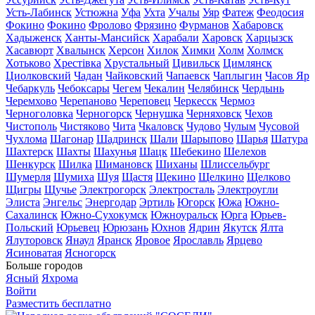
Усть-Лабинск
Устюжна
Уфа
Ухта
Учалы
Уяр
Фатеж
Феодосия
Фокино
Фокино
Фролово
Фрязино
Фурманов
Хабаровск
Хадыженск
Ханты-Мансийск
Харабали
Харовск
Харцызск
Хасавюрт
Хвалынск
Херсон
Хилок
Химки
Холм
Холмск
Хотьково
Хрестівка
Хрустальный
Цивильск
Цимлянск
Циолковский
Чадан
Чайковский
Чапаевск
Чаплыгин
Часов Яр
Чебаркуль
Чебоксары
Чегем
Чекалин
Челябинск
Чердынь
Черемхово
Черепаново
Череповец
Черкесск
Чермоз
Черноголовка
Черногорск
Чернушка
Черняховск
Чехов
Чистополь
Чистяково
Чита
Чкаловск
Чудово
Чулым
Чусовой
Чухлома
Шагонар
Шадринск
Шали
Шарыпово
Шарья
Шатура
Шахтерск
Шахты
Шахунья
Шацк
Шебекино
Шелехов
Шенкурск
Шилка
Шимановск
Шиханы
Шлиссельбург
Шумерля
Шумиха
Шуя
Щастя
Щекино
Щелкино
Щелково
Щигры
Щучье
Электрогорск
Электросталь
Электроугли
Элиста
Энгельс
Энергодар
Эртиль
Югорск
Южа
Южно-
Сахалинск
Южно-Сухокумск
Южноуральск
Юрга
Юрьев-
Польский
Юрьевец
Юрюзань
Юхнов
Ядрин
Якутск
Ялта
Ялуторовск
Янаул
Яранск
Яровое
Ярославль
Ярцево
Ясиноватая
Ясногорск
Больше городов
Ясный
Яхрома
Войти
Разместить бесплатно