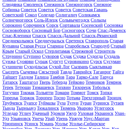
Слюдянка
Смоленск
Снежинск
Снежногорск
Снежное
Собинка
Советск
Советск
Советск
Советская Гавань
Советский
Сокол
Соледар
Солигалич
Соликамск
Солнечногорск
Соль-Илецк
Сольвычегодск
Сольцы
Сорокино
Сорочинск
Сорск
Сортавала
Сосенский
Сосновка
Сосновоборск
Сосновый Бор
Сосногорск
Сочи
Спас-Деменск
Спас-Клепики
Спасск
Спасск-Дальний
Спасск-Рязанский
Среднеколымск
Среднеуральск
Сретенск
Ставрополь
Старая
Купавна
Старая Русса
Старица
Старобельск
Стародуб
Старый
Крым
Старый Оскол
Стерлитамак
Стрежевой
Строитель
Струнино
Ступино
Суворов
Судак
Суджа
Судогда
Суздаль
Сунжа
Суоярви
Сураж
Сургут
Суровикино
Сурск
Сусуман
Сухиничи
Суходільськ
Сухой Лог
Сызрань
Сыктывкар
Сысерть
Сычевка
Сясьстрой
Тавда
Таврийск
Таганрог
Тайга
Тайшет
Талдом
Талица
Тамбов
Тара
Тарко-Сале
Таруса
Татарск
Таштагол
Тверь
Теберда
Тейково
Темников
Темрюк
Терек
Тетюши
Тимашевск
Тихвин
Тихорецк
Тобольск
Тогучин
Токмак
Тольятти
Томари
Томмот
Томск
Топки
Торецьк
Торжок
Торопец
Тосно
Тотьма
Трехгорный
Троицк
Трубчевск
Туапсе
Туймазы
Тула
Тулун
Туран
Туринск
Тутаев
Тында
Тырныауз
Тюкалинск
Тюмень
Уварово
Углегорск
Угледар
Углич
Удачный
Удомля
Ужур
Узловая
Украинск
Улан-
Удэ
Ульяновск
Унеча
Урай
Урень
Уржум
Урус-Мартан
Урюпинск
Усинск
Усмань
Усолье
Усолье-Сибирское
Уссурийск
Усть-Джегута
Усть-Илимск
Усть-Катав
Усть-Кут