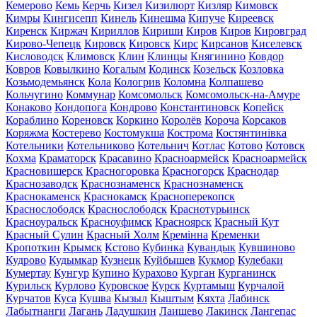
Кемерово
Кемь
Керчь
Кизел
Кизилюрт
Кизляр
Кимовск
Кимры
Кингисепп
Кинель
Кинешма
Кипуче
Киреевск
Киренск
Киржач
Кириллов
Кириши
Киров
Киров
Кировград
Кирово-Чепецк
Кировск
Кировск
Кирс
Кирсанов
Киселевск
Кисловодск
Климовск
Клин
Клинцы
Княгинино
Ковдор
Ковров
Ковылкино
Когалым
Кодинск
Козельск
Козловка
Козьмодемьянск
Кола
Кологрив
Коломна
Колпашево
Кольчугино
Коммунар
Комсомольск
Комсомольск-на-Амуре
Конаково
Кондопога
Кондрово
Константиновск
Копейск
Кораблино
Кореновск
Коркино
Королёв
Короча
Корсаков
Коряжма
Костерево
Костомукша
Кострома
Костянтинівка
Котельники
Котельниково
Котельнич
Котлас
Котово
Котовск
Кохма
Краматорск
Красавино
Красноармейск
Красноармейск
Красновишерск
Красногоровка
Красногорск
Краснодар
Краснозаводск
Краснознаменск
Краснознаменск
Краснокаменск
Краснокамск
Красноперекопск
Краснослободск
Краснослободск
Краснотурьинск
Красноуральск
Красноуфимск
Красноярск
Красный Кут
Красный Сулин
Красный Холм
Кремінна
Кременки
Кропоткин
Крымск
Кстово
Кубинка
Кувандык
Кувшиново
Кудрово
Кудымкар
Кузнецк
Куйбышев
Кукмор
Кулебаки
Кумертау
Кунгур
Купино
Курахово
Курган
Курганинск
Курильск
Курлово
Куровское
Курск
Куртамыш
Курчалой
Курчатов
Куса
Кушва
Кызыл
Кыштым
Кяхта
Лабинск
Лабытнанги
Лагань
Ладушкин
Лаишево
Лакинск
Лангепас