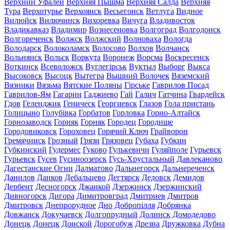
Верхний Уфалей
Верхняя Пышма
Верхняя Салда
Верхняя
Тура
Верхотурье
Верхоянск
Весьегонск
Ветлуга
Видное
Вилюйск
Вилючинск
Вихоревка
Вичуга
Владивосток
Владикавказ
Владимир
Вознесеновка
Волгоград
Волгодонск
Волгореченск
Волжск
Волжский
Волноваха
Вологда
Володарск
Волоколамск
Волосово
Волхов
Волчанск
Вольнянск
Вольск
Воркута
Воронеж
Ворсма
Воскресенск
Воткинск
Всеволожск
Вуглегірськ
Вуктыл
Выборг
Выкса
Высоковск
Высоцк
Вытегра
Вышний Волочек
Вяземский
Вязники
Вязьма
Вятские Поляны
Гірське
Гаврилов Посад
Гаврилов-Ям
Гагарин
Гаджиево
Гай
Галич
Гатчина
Гвардейск
Гдов
Геленджик
Геническ
Георгиевск
Глазов
Гола пристань
Голицыно
Голубівка
Горбатов
Горловка
Горно-Алтайск
Горнозаводск
Горняк
Горняк
Городец
Городище
Городовиковск
Гороховец
Горячий Ключ
Грайворон
Гремячинск
Грозный
Грязи
Грязовец
Губаха
Губкин
Губкинский
Гудермес
Гуково
Гулькевичи
Гуляйполе
Гурьевск
Гурьевск
Гусев
Гусиноозерск
Гусь-Хрустальный
Давлеканово
Дагестанские Огни
Далматово
Дальнегорск
Дальнереченск
Данилов
Данков
Дебальцево
Дегтярск
Дедовск
Демидов
Дербент
Десногорск
Джанкой
Дзержинск
Дзержинский
Дивногорск
Дигора
Димитровград
Дмитриев
Дмитров
Дмитровск
Днепрорудное
Дно
Добропілля
Добрянка
Довжанск
Докучаевск
Долгопрудный
Долинск
Домодедово
Донецк
Донецк
Донской
Дорогобуж
Дрезна
Дружковка
Дубна