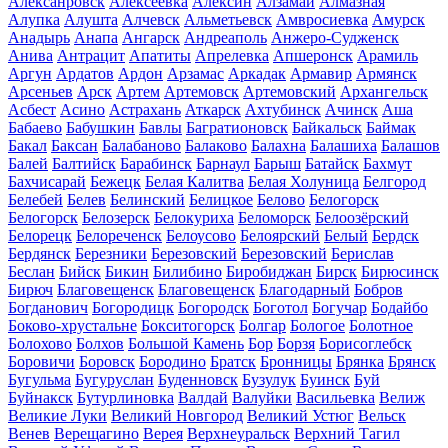
Алексанровск
Алексеевка
Алексин
Алзамай
Алмазная
Алупка
Алушта
Алчевск
Альметьевск
Амвросиевка
Амурск
Анадырь
Анапа
Ангарск
Андреаполь
Анжеро-Судженск
Анива
Антрацит
Апатиты
Апрелевка
Апшеронск
Арамиль
Аргун
Ардатов
Ардон
Арзамас
Аркадак
Армавир
Армянск
Арсеньев
Арск
Артем
Артемовск
Артемовский
Архангельск
Асбест
Асино
Астрахань
Аткарск
Ахтубинск
Ачинск
Аша
Бабаево
Бабушкин
Бавлы
Багратионовск
Байкальск
Баймак
Бакал
Баксан
Балабаново
Балаково
Балахна
Балашиха
Балашов
Балей
Балтийск
Барабинск
Барнаул
Барыш
Батайск
Бахмут
Бахчисарай
Бежецк
Белая Калитва
Белая Холуница
Белгород
Белебей
Белев
Белинский
Белицкое
Белово
Белогорск
Белогорск
Белозерск
Белокуриха
Беломорск
Белоозёрский
Белорецк
Белореченск
Белоусово
Белоярский
Белый
Бердск
Бердянск
Березники
Березовский
Березовский
Берислав
Беслан
Бийск
Бикин
Билибино
Биробиджан
Бирск
Бирюсинск
Бирюч
Благовещенск
Благовещенск
Благодарный
Бобров
Богданович
Богородицк
Богородск
Боготол
Богучар
Бодайбо
Боково-хрустальне
Бокситогорск
Болгар
Бологое
Болотное
Болохово
Болхов
Большой Камень
Бор
Борзя
Борисоглебск
Боровичи
Боровск
Бородино
Братск
Бронницы
Брянка
Брянск
Бугульма
Бугуруслан
Буденновск
Бузулук
Буинск
Буй
Буйнакск
Бутурлиновка
Валдай
Валуйки
Васильевка
Велиж
Великие Луки
Великий Новгород
Великий Устюг
Вельск
Венев
Верещагино
Верея
Верхнеуральск
Верхний Тагил