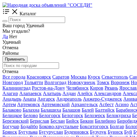
Каталог
Ваш город Удачный
Мы угадали?
Да
Нет
Удачный
Отмена
Районы
Применить
Отмена
Все города
Красноярск
Саратов
Москва
Курск
Севастополь
Сан
Новгород
Тольятти
Волгоград
Новокузнецк
Томск
Воронеж
Но
Калининград
Ростов-на-Дону
Челябинск
Киров
Рязань
Ярослав
Алагир
Алапаевск
Алатырь
Алдан
Алейск
Александров
Алекс
Анадырь
Анапа
Ангарск
Андреаполь
Анжеро-Судженск
Анива
Артем
Артемовск
Артемовский
Архангельск
Асбест
Асино
Ас
Балаково
Балахна
Балашиха
Балашов
Балей
Балтийск
Барабинс
Белицкое
Белово
Белогорск
Белогорск
Белозерск
Белокуриха
Б
Березовский
Берислав
Беслан
Бийск
Бикин
Билибино
Биробид
Богучар
Бодайбо
Боково-хрустальне
Бокситогорск
Болгар
Боло
Брянск
Бугульма
Бугуруслан
Буденновск
Бузулук
Буинск
Буй
Б