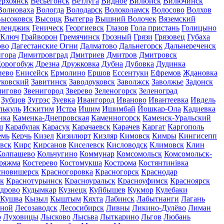
ерхоянск
Весьегонск
Ветлуга
Видное
Вилюйск
Вилючинск
Волноваха
Вологда
Володарск
Волоколамск
Волосово
Волхов
ысоковск
Высоцк
Вытегра
Вышний Волочек
Вяземский
еленджик
Геническ
Георгиевск
Глазов
Гола пристань
Голицыно
 Ключ
Грайворон
Гремячинск
Грозный
Грязи
Грязовец
Губаха
ово
Дагестанские Огни
Далматово
Дальнегорск
Дальнереченск
гора
Димитровград
Дмитриев
Дмитров
Дмитровск
орогобуж
Дрезна
Дружковка
Дубна
Дубовка
Дудинка
иево
Енисейск
Ермолино
Ершов
Ессентуки
Ефремов
Ждановка
ковский
Завитинск
Заводоуковск
Заволжск
Заволжье
Задонск
нигово
Звенигород
Зверево
Зеленогорск
Зеленоград
Зубцов
Зугрэс
Зуевка
Ивангород
Иваново
Ивантеевка
Ивдель
лькуль
Искитим
Истра
Ишим
Ишимбай
Йошкар-Ола
Кадиевка
нка
Каменка-Днепровская
Каменногорск
Каменск-Уральский
ш
Карабулак
Карасук
Карачаевск
Карачев
Каргат
Каргополь
емь
Керчь
Кизел
Кизилюрт
Кизляр
Кимовск
Кимры
Кингисепп
вск
Кирс
Кирсанов
Киселевск
Кисловодск
Климовск
Клин
Колпашево
Кольчугино
Коммунар
Комсомольск
Комсомольск-
ряжма
Костерево
Костомукша
Кострома
Костянтинівка
сновишерск
Красногоровка
Красногорск
Краснодар
к
Краснотурьинск
Красноуральск
Красноуфимск
Красноярск
дрово
Кудымкар
Кузнецк
Куйбышев
Кукмор
Кулебаки
Кушва
Кызыл
Кыштым
Кяхта
Лабинск
Лабытнанги
Лагань
сной
Лесозаводск
Лесосибирск
Ливны
Ликино-Дулёво
Лиман
о
Луховицы
Лысково
Лысьва
Лыткарино
Льгов
Любань