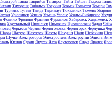
Сясьстрой
Тавда
Таврийск
Таганрог
Тайга
Тайшет
Талдом
Тали
Тихвин
Тихорецк
Тобольск
Тогучин
Токмак
Тольятти
Томари
То
ан
Туринск
Тутаев
Тында
Тырныауз
Тюкалинск
Тюмень
Уварово
артан
Урюпинск
Усинск
Усмань
Усолье
Усолье-Сибирское
Уссур
о
Фокино
Фролово
Фрязино
Фурманов
Хабаровск
Хадыженск
Х
івка
Хрустальный
Цивильск
Цимлянск
Циолковский
Чадан
Чайк
еповец
Черкесск
Чермоз
Черноголовка
Черногорск
Чернушка
Чер
Шарья
Шатура
Шахтерск
Шахты
Шахунья
Шацк
Шебекино
Шел
ры
Щучье
Электрогорск
Электросталь
Электроугли
Элиста
Энге
зань
Юхнов
Ядрин
Якутск
Ялта
Ялуторовск
Янаул
Яранск
Яро