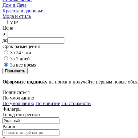
Дом и Дача
Красота и здоровье
Мода и стиль
VIP
Цена
от
до
Срок размещения
За 24 часа
За 7 дней
За все время
Применить
Оформите подписку
на поиск и получайте первым новые объ
Подписаться
По умолчанию
По умолчанию
По новизне
По стоимости
Фильтры
Город или регион
Район