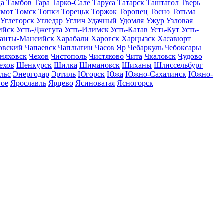
ца
Тамбов
Тара
Тарко-Сале
Таруса
Татарск
Таштагол
Тверь
ммот
Томск
Топки
Торецьк
Торжок
Торопец
Тосно
Тотьма
Углегорск
Угледар
Углич
Удачный
Удомля
Ужур
Узловая
ийск
Усть-Джегута
Усть-Илимск
Усть-Катав
Усть-Кут
Усть-
анты-Мансийск
Харабали
Харовск
Харцызск
Хасавюрт
овский
Чапаевск
Чаплыгин
Часов Яр
Чебаркуль
Чебоксары
няховск
Чехов
Чистополь
Чистяково
Чита
Чкаловск
Чудово
ехов
Шенкурск
Шилка
Шимановск
Шиханы
Шлиссельбург
льс
Энергодар
Эртиль
Югорск
Южа
Южно-Сахалинск
Южно-
вое
Ярославль
Ярцево
Ясиноватая
Ясногорск