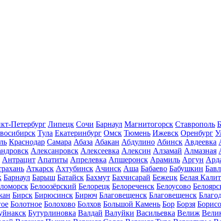
кт-Петербург
Липецк
Сочи
Барнаул
Магнитогорск
Ставрополь
Б
восибирск
Тула
Екатеринбург
Омск
Тюмень
Ижевск
Оренбург
У
ль
Краснодар
Самара
Абаза
Абакан
Абдулино
Абинск
Авдеевка
андровск
Алексанровск
Алексеевка
Алексин
Алзамай
Алмазная
Антрацит
Апатиты
Апрелевка
Апшеронск
Арамиль
Аргун
Ард
трахань
Аткарск
Ахтубинск
Ачинск
Аша
Бабаево
Бабушкин
Бав
к
Барнаул
Барыш
Батайск
Бахмут
Бахчисарай
Бежецк
Белая Калит
еломорск
Белоозёрский
Белорецк
Белореченск
Белоусово
Белоярс
жан
Бирск
Бирюсинск
Бирюч
Благовещенск
Благовещенск
Благо
гое
Болотное
Болохово
Болхов
Большой Камень
Бор
Борзя
Борисо
уйнакск
Бутурлиновка
Валдай
Валуйки
Васильевка
Велиж
Вели