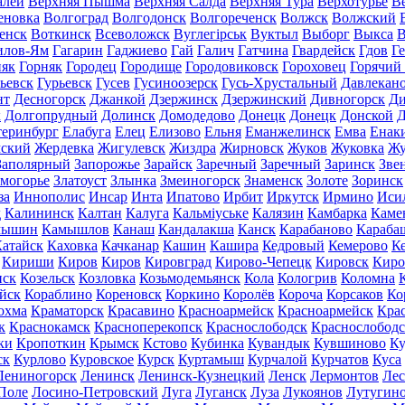
алей
Верхняя Пышма
Верхняя Салда
Верхняя Тура
Верхотурье
В
еновка
Волгоград
Волгодонск
Волгореченск
Волжск
Волжский
енск
Воткинск
Всеволожск
Вуглегірськ
Вуктыл
Выборг
Выкса
В
илов-Ям
Гагарин
Гаджиево
Гай
Галич
Гатчина
Гвардейск
Гдов
Г
няк
Горняк
Городец
Городище
Городовиковск
Гороховец
Горячий
ьевск
Гурьевск
Гусев
Гусиноозерск
Гусь-Хрустальный
Давлекан
нт
Десногорск
Джанкой
Дзержинск
Дзержинский
Дивногорск
Ди
к
Долгопрудный
Долинск
Домодедово
Донецк
Донецк
Донской
Д
теринбург
Елабуга
Елец
Елизово
Ельня
Еманжелинск
Емва
Енак
мский
Жердевка
Жигулевск
Жиздра
Жирновск
Жуков
Жуковка
Жу
Заполярный
Запорожье
Зарайск
Заречный
Заречный
Заринск
Зве
могорье
Златоуст
Злынка
Змеиногорск
Знаменск
Золоте
Зоринск
за
Иннополис
Инсар
Инта
Ипатово
Ирбит
Иркутск
Ирмино
Иси
д
Калининск
Калтан
Калуга
Кальміуське
Калязин
Камбарка
Каме
мышин
Камышлов
Канаш
Кандалакша
Канск
Карабаново
Караба
атайск
Каховка
Качканар
Кашин
Кашира
Кедровый
Кемерово
К
Кириши
Киров
Киров
Кировград
Кирово-Чепецк
Кировск
Киро
нск
Козельск
Козловка
Козьмодемьянск
Кола
Кологрив
Коломна
йск
Кораблино
Кореновск
Коркино
Королёв
Короча
Корсаков
Ко
охма
Краматорск
Красавино
Красноармейск
Красноармейск
Кра
к
Краснокамск
Красноперекопск
Краснослободск
Краснослободс
ки
Кропоткин
Крымск
Кстово
Кубинка
Кувандык
Кувшиново
Ку
ск
Курлово
Куровское
Курск
Куртамыш
Курчалой
Курчатов
Куса
Лениногорск
Ленинск
Ленинск-Кузнецкий
Ленск
Лермонтов
Ле
Поле
Лосино-Петровский
Луга
Луганск
Луза
Лукоянов
Лутугин