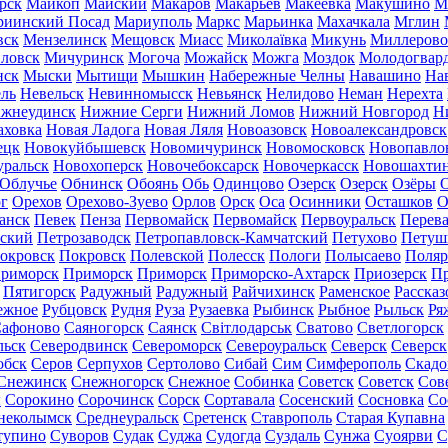
рск
Майкоп
Майский
Макаров
Макарьев
Макеевка
Макушино
М
риинский Посад
Мариуполь
Маркс
Марьинка
Махачкала
Мглин
вск
Мензелинск
Мещовск
Миасс
Миколаївка
Микунь
Миллерово
ловск
Мичуринск
Могоча
Можайск
Можга
Моздок
Молодогвар
нск
Мыски
Мытищи
Мышкин
Набережные Челны
Навашино
На
ль
Невельск
Невинномысск
Невьянск
Нелидово
Неман
Нерехта
жнеудинск
Нижние Серги
Нижний Ломов
Нижний Новгород
Н
аховка
Новая Ладога
Новая Ляля
Новоазовск
Новоалександровск
ецк
Новокуйбышевск
Новомичуринск
Новомосковск
Новопавло
уральск
Новохоперск
Новочебоксарск
Новочеркасск
Новошахти
Облучье
Обнинск
Обоянь
Обь
Одинцово
Озерск
Озерск
Озёры
О
г
Орехов
Орехово-Зуево
Орлов
Орск
Оса
Осинники
Осташков
О
анск
Певек
Пенза
Первомайск
Первомайск
Первоуральск
Перева
ьский
Петрозаводск
Петропавловск-Камчатский
Петухово
Петуш
окровск
Покровск
Полевской
Полесск
Пологи
Полысаево
Поляр
риморск
Приморск
Приморск
Приморско-Ахтарск
Приозерск
Пр
Пятигорск
Радужный
Радужный
Райчихинск
Раменское
Рассказ
ежное
Рубцовск
Рудня
Руза
Рузаевка
Рыбинск
Рыбное
Рыльск
Ря
афоново
Саяногорск
Саянск
Світлодарськ
Сватово
Светлогорск
льск
Северодвинск
Североморск
Североуральск
Северск
Северск
обск
Серов
Серпухов
Сертолово
Сибай
Сим
Симферополь
Скадо
Снежинск
Снежногорск
Снежное
Собинка
Советск
Советск
Сов
ы
Сорокино
Сорочинск
Сорск
Сортавала
Сосенский
Сосновка
Со
неколымск
Среднеуральск
Сретенск
Ставрополь
Старая Купавна
тупино
Суворов
Судак
Суджа
Судогда
Суздаль
Сунжа
Суоярви
С