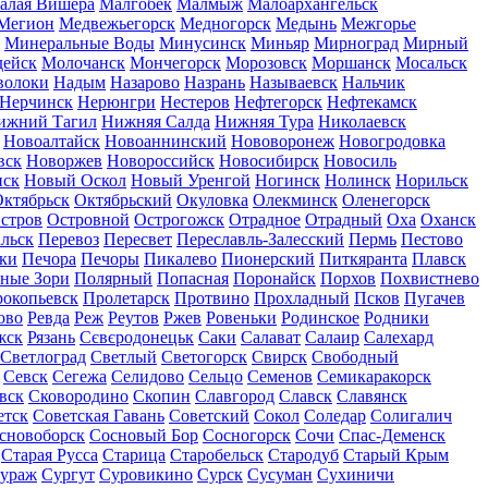
алая Вишера
Малгобек
Малмыж
Малоархангельск
Мегион
Медвежьегорск
Медногорск
Медынь
Межгорье
Минеральные Воды
Минусинск
Миньяр
Мирноград
Мирный
дейск
Молочанск
Мончегорск
Морозовск
Моршанск
Мосальск
волоки
Надым
Назарово
Назрань
Называевск
Нальчик
Нерчинск
Нерюнгри
Нестеров
Нефтегорск
Нефтекамск
ижний Тагил
Нижняя Салда
Нижняя Тура
Николаевск
Новоалтайск
Новоаннинский
Нововоронеж
Новогродовка
вск
Новоржев
Новороссийск
Новосибирск
Новосиль
нск
Новый Оскол
Новый Уренгой
Ногинск
Нолинск
Норильск
ктябрьск
Октябрьский
Окуловка
Олекминск
Оленегорск
стров
Островной
Острогожск
Отрадное
Отрадный
Оха
Оханск
льск
Перевоз
Пересвет
Переславль-Залесский
Пермь
Пестово
ки
Печора
Печоры
Пикалево
Пионерский
Питкяранта
Плавск
ные Зори
Полярный
Попасная
Поронайск
Порхов
Похвистнево
окопьевск
Пролетарск
Протвино
Прохладный
Псков
Пугачев
ово
Ревда
Реж
Реутов
Ржев
Ровеньки
Родинское
Родники
жск
Рязань
Сєвєродонецьк
Саки
Салават
Салаир
Салехард
Светлоград
Светлый
Светогорск
Свирск
Свободный
Севск
Сегежа
Селидово
Сельцо
Семенов
Семикаракорск
вск
Сковородино
Скопин
Славгород
Славск
Славянск
етск
Советская Гавань
Советский
Сокол
Соледар
Солигалич
сновоборск
Сосновый Бор
Сосногорск
Сочи
Спас-Деменск
Старая Русса
Старица
Старобельск
Стародуб
Старый Крым
ураж
Сургут
Суровикино
Сурск
Сусуман
Сухиничи