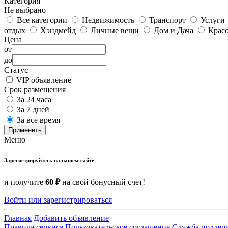
Категория
Не выбрано
Все категории
Недвижимость
Транспорт
Услуги
отдых
Хэндмейд
Личные вещи
Дом и Дача
Красо
Цена
от
до
Статус
VIP объявление
Срок размещения
За 24 часа
За 7 дней
За все время
Применить
Меню
Зарегистрируйтесь на нашем сайте
и получите
60 ₽
на свой бонусный счет!
Войти или зарегистрироваться
Главная
Добавить объявление
Правила сервиса
Пользовательское соглашение
Служба поддер