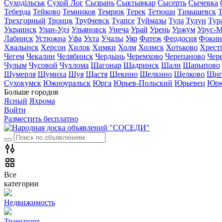
Суходільськ
Сухой Лог
Сызрань
Сыктывкар
Сысерть
Сычевка
Теберда
Тейково
Темников
Темрюк
Терек
Тетюши
Тимашевск
Трехгорный
Троицк
Трубчевск
Туапсе
Туймазы
Тула
Тулун
Тур
Украинск
Улан-Удэ
Ульяновск
Унеча
Урай
Урень
Уржум
Урус-М
Лабинск
Устюжна
Уфа
Ухта
Учалы
Уяр
Фатеж
Феодосия
Фокин
Хвалынск
Херсон
Хилок
Химки
Холм
Холмск
Хотьково
Хрест
Чегем
Чекалин
Челябинск
Чердынь
Черемхово
Черепаново
Чер
Чулым
Чусовой
Чухлома
Шагонар
Шадринск
Шали
Шарыпово
Шумерля
Шумиха
Шуя
Щастя
Щекино
Щелкино
Щелково
Щиг
Сухокумск
Южноуральск
Юрга
Юрьев-Польский
Юрьевец
Юрю
Больше городов
Ясный
Яхрома
Войти
Разместить бесплатно
Все
категории
Недвижимость
Транспорт