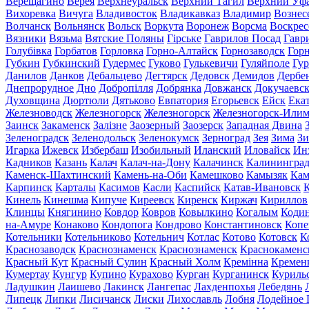
Верещагино
Верея
Верхнеуральск
Верхний Тагил
Верхний Уф
Вихоревка
Вичуга
Владивосток
Владикавказ
Владимир
Вознес
Волчанск
Вольнянск
Вольск
Воркута
Воронеж
Ворсма
Воскрес
Вязники
Вязьма
Вятские Поляны
Гірське
Гаврилов Посад
Гавр
Голубівка
Горбатов
Горловка
Горно-Алтайск
Горнозаводск
Гор
Губкин
Губкинский
Гудермес
Гуково
Гулькевичи
Гуляйполе
Гур
Данилов
Данков
Дебальцево
Дегтярск
Дедовск
Демидов
Дербе
Днепрорудное
Дно
Добропілля
Добрянка
Довжанск
Докучаевс
Духовщина
Дюртюли
Дятьково
Евпатория
Егорьевск
Ейск
Ека
Железноводск
Железногорск
Железногорск
Железногорск-Или
Заинск
Закаменск
Залізне
Заозерный
Заозерск
Западная Двина
Зеленоградск
Зеленодольск
Зеленокумск
Зерноград
Зея
Зима
Зи
Игарка
Ижевск
Избербаш
Изобильный
Иланский
Иловайск
Ин
Кадников
Казань
Калач
Калач-на-Дону
Калачинск
Калинингра
Каменск-Шахтинский
Камень-на-Оби
Камешково
Камызяк
Ка
Карпинск
Карталы
Касимов
Касли
Каспийск
Катав-Ивановск
К
Кинель
Кинешма
Кипуче
Киреевск
Киренск
Киржач
Кириллов
Клинцы
Княгинино
Ковдор
Ковров
Ковылкино
Когалым
Коди
на-Амуре
Конаково
Кондопога
Кондрово
Константиновск
Копе
Котельники
Котельниково
Котельнич
Котлас
Котово
Котовск
К
Краснозаводск
Краснознаменск
Краснознаменск
Краснокаменс
Красный Кут
Красный Сулин
Красный Холм
Кремінна
Кремен
Кумертау
Кунгур
Купино
Курахово
Курган
Курганинск
Куриль
Ладушкин
Лаишево
Лакинск
Лангепас
Лахденпохья
Лебедянь
Липецк
Липки
Лисичанск
Лиски
Лихославль
Лобня
Лодейное 