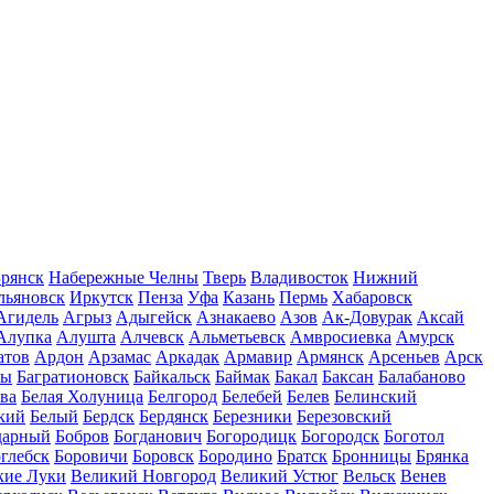
рянск
Набережные Челны
Тверь
Владивосток
Нижний
льяновск
Иркутск
Пенза
Уфа
Казань
Пермь
Хабаровск
Агидель
Агрыз
Адыгейск
Азнакаево
Азов
Ак-Довурак
Аксай
Алупка
Алушта
Алчевск
Альметьевск
Амвросиевка
Амурск
атов
Ардон
Арзамас
Аркадак
Армавир
Армянск
Арсеньев
Арск
лы
Багратионовск
Байкальск
Баймак
Бакал
Баксан
Балабаново
ва
Белая Холуница
Белгород
Белебей
Белев
Белинский
кий
Белый
Бердск
Бердянск
Березники
Березовский
дарный
Бобров
Богданович
Богородицк
Богородск
Боготол
глебск
Боровичи
Боровск
Бородино
Братск
Бронницы
Брянка
кие Луки
Великий Новгород
Великий Устюг
Вельск
Венев