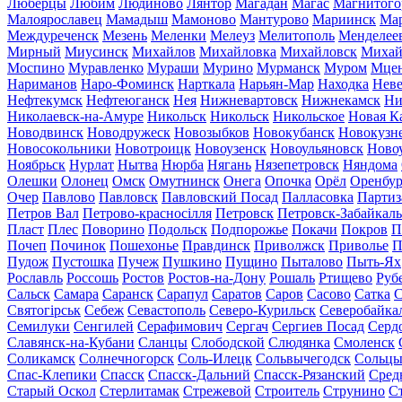
Люберцы
Любим
Людиново
Лянтор
Магадан
Магас
Магнитого
Малоярославец
Мамадыш
Мамоново
Мантурово
Мариинск
Ма
Междуреченск
Мезень
Меленки
Мелеуз
Мелитополь
Менделее
Мирный
Миусинск
Михайлов
Михайловка
Михайловск
Михай
Моспино
Муравленко
Мураши
Мурино
Мурманск
Муром
Мце
Нариманов
Наро-Фоминск
Нарткала
Нарьян-Мар
Находка
Неве
Нефтекумск
Нефтеюганск
Нея
Нижневартовск
Нижнекамск
Ни
Николаевск-на-Амуре
Никольск
Никольск
Никольское
Новая К
Новодвинск
Новодружеск
Новозыбков
Новокубанск
Новокузн
Новосокольники
Новотроицк
Новоузенск
Новоульяновск
Ново
Ноябрьск
Нурлат
Нытва
Нюрба
Нягань
Нязепетровск
Няндома
Олешки
Олонец
Омск
Омутнинск
Онега
Опочка
Орёл
Оренбур
Очер
Павлово
Павловск
Павловский Посад
Палласовка
Партиз
Петров Вал
Петрово-красносілля
Петровск
Петровск-Забайкал
Пласт
Плес
Поворино
Подольск
Подпорожье
Покачи
Покров
П
Почеп
Починок
Пошехонье
Правдинск
Приволжск
Приволье
П
Пудож
Пустошка
Пучеж
Пушкино
Пущино
Пыталово
Пыть-Ях
Рославль
Россошь
Ростов
Ростов-на-Дону
Рошаль
Ртищево
Руб
Сальск
Самара
Саранск
Сарапул
Саратов
Саров
Сасово
Сатка
С
Святогірськ
Себеж
Севастополь
Северо-Курильск
Северобайка
Семилуки
Сенгилей
Серафимович
Сергач
Сергиев Посад
Серд
Славянск-на-Кубани
Сланцы
Слободской
Слюдянка
Смоленск
Соликамск
Солнечногорск
Соль-Илецк
Сольвычегодск
Сольц
Спас-Клепики
Спасск
Спасск-Дальний
Спасск-Рязанский
Сред
Старый Оскол
Стерлитамак
Стрежевой
Строитель
Струнино
С