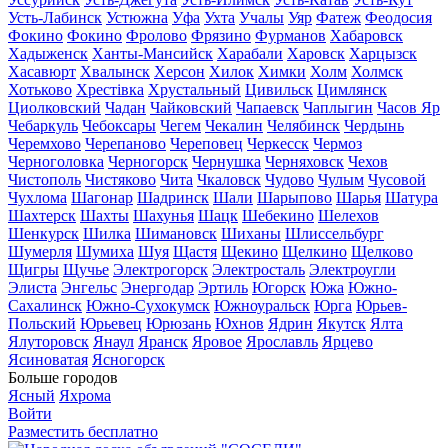
Усть-Лабинск
Устюжна
Уфа
Ухта
Учалы
Уяр
Фатеж
Феодосия
Фокино
Фокино
Фролово
Фрязино
Фурманов
Хабаровск
Хадыженск
Ханты-Мансийск
Харабали
Харовск
Харцызск
Хасавюрт
Хвалынск
Херсон
Хилок
Химки
Холм
Холмск
Хотьково
Хрестівка
Хрустальный
Цивильск
Цимлянск
Циолковский
Чадан
Чайковский
Чапаевск
Чаплыгин
Часов Яр
Чебаркуль
Чебоксары
Чегем
Чекалин
Челябинск
Чердынь
Черемхово
Черепаново
Череповец
Черкесск
Чермоз
Черноголовка
Черногорск
Чернушка
Черняховск
Чехов
Чистополь
Чистяково
Чита
Чкаловск
Чудово
Чулым
Чусовой
Чухлома
Шагонар
Шадринск
Шали
Шарыпово
Шарья
Шатура
Шахтерск
Шахты
Шахунья
Шацк
Шебекино
Шелехов
Шенкурск
Шилка
Шимановск
Шиханы
Шлиссельбург
Шумерля
Шумиха
Шуя
Щастя
Щекино
Щелкино
Щелково
Щигры
Щучье
Электрогорск
Электросталь
Электроугли
Элиста
Энгельс
Энергодар
Эртиль
Югорск
Южа
Южно-
Сахалинск
Южно-Сухокумск
Южноуральск
Юрга
Юрьев-
Польский
Юрьевец
Юрюзань
Юхнов
Ядрин
Якутск
Ялта
Ялуторовск
Янаул
Яранск
Яровое
Ярославль
Ярцево
Ясиноватая
Ясногорск
Больше городов
Ясный
Яхрома
Войти
Разместить бесплатно