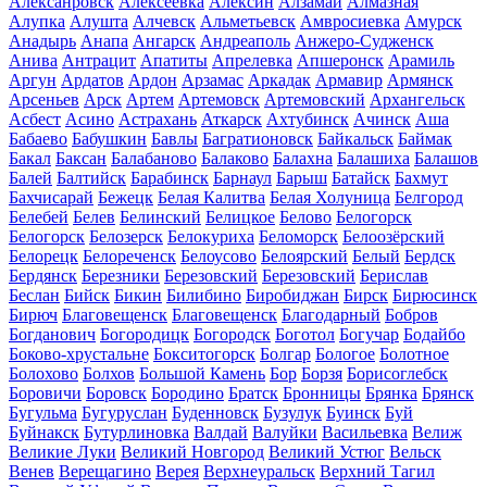
Алексанровск
Алексеевка
Алексин
Алзамай
Алмазная
Алупка
Алушта
Алчевск
Альметьевск
Амвросиевка
Амурск
Анадырь
Анапа
Ангарск
Андреаполь
Анжеро-Судженск
Анива
Антрацит
Апатиты
Апрелевка
Апшеронск
Арамиль
Аргун
Ардатов
Ардон
Арзамас
Аркадак
Армавир
Армянск
Арсеньев
Арск
Артем
Артемовск
Артемовский
Архангельск
Асбест
Асино
Астрахань
Аткарск
Ахтубинск
Ачинск
Аша
Бабаево
Бабушкин
Бавлы
Багратионовск
Байкальск
Баймак
Бакал
Баксан
Балабаново
Балаково
Балахна
Балашиха
Балашов
Балей
Балтийск
Барабинск
Барнаул
Барыш
Батайск
Бахмут
Бахчисарай
Бежецк
Белая Калитва
Белая Холуница
Белгород
Белебей
Белев
Белинский
Белицкое
Белово
Белогорск
Белогорск
Белозерск
Белокуриха
Беломорск
Белоозёрский
Белорецк
Белореченск
Белоусово
Белоярский
Белый
Бердск
Бердянск
Березники
Березовский
Березовский
Берислав
Беслан
Бийск
Бикин
Билибино
Биробиджан
Бирск
Бирюсинск
Бирюч
Благовещенск
Благовещенск
Благодарный
Бобров
Богданович
Богородицк
Богородск
Боготол
Богучар
Бодайбо
Боково-хрустальне
Бокситогорск
Болгар
Бологое
Болотное
Болохово
Болхов
Большой Камень
Бор
Борзя
Борисоглебск
Боровичи
Боровск
Бородино
Братск
Бронницы
Брянка
Брянск
Бугульма
Бугуруслан
Буденновск
Бузулук
Буинск
Буй
Буйнакск
Бутурлиновка
Валдай
Валуйки
Васильевка
Велиж
Великие Луки
Великий Новгород
Великий Устюг
Вельск
Венев
Верещагино
Верея
Верхнеуральск
Верхний Тагил