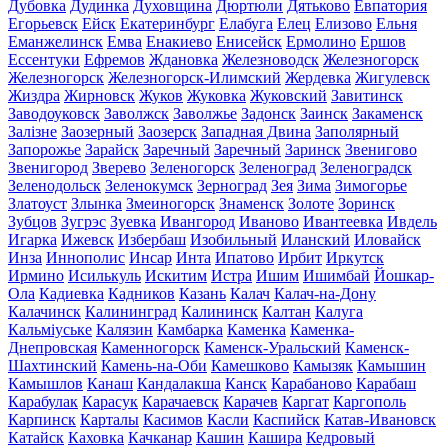
Дубовка
Дудинка
Духовщина
Дюртюли
Дятьково
Евпатория
Егорьевск
Ейск
Екатеринбург
Елабуга
Елец
Елизово
Ельня
Еманжелинск
Емва
Енакиево
Енисейск
Ермолино
Ершов
Ессентуки
Ефремов
Ждановка
Железноводск
Железногорск
Железногорск
Железногорск-Илимский
Жердевка
Жигулевск
Жиздра
Жирновск
Жуков
Жуковка
Жуковский
Завитинск
Заводоуковск
Заволжск
Заволжье
Задонск
Заинск
Закаменск
Залізне
Заозерный
Заозерск
Западная Двина
Заполярный
Запорожье
Зарайск
Заречный
Заречный
Заринск
Звенигово
Звенигород
Зверево
Зеленогорск
Зеленоград
Зеленоградск
Зеленодольск
Зеленокумск
Зерноград
Зея
Зима
Зимогорье
Златоуст
Злынка
Змеиногорск
Знаменск
Золоте
Зоринск
Зубцов
Зугрэс
Зуевка
Ивангород
Иваново
Ивантеевка
Ивдель
Игарка
Ижевск
Избербаш
Изобильный
Иланский
Иловайск
Инза
Иннополис
Инсар
Инта
Ипатово
Ирбит
Иркутск
Ирмино
Исилькуль
Искитим
Истра
Ишим
Ишимбай
Йошкар-
Ола
Кадиевка
Кадников
Казань
Калач
Калач-на-Дону
Калачинск
Калининград
Калининск
Калтан
Калуга
Кальміуське
Калязин
Камбарка
Каменка
Каменка-
Днепровская
Каменногорск
Каменск-Уральский
Каменск-
Шахтинский
Камень-на-Оби
Камешково
Камызяк
Камышин
Камышлов
Канаш
Кандалакша
Канск
Карабаново
Карабаш
Карабулак
Карасук
Карачаевск
Карачев
Каргат
Каргополь
Карпинск
Карталы
Касимов
Касли
Каспийск
Катав-Ивановск
Катайск
Каховка
Качканар
Кашин
Кашира
Кедровый