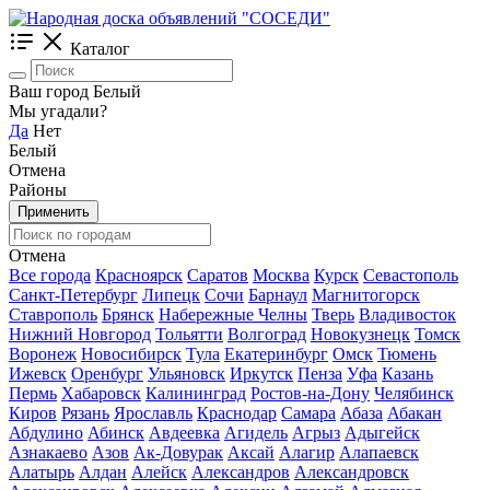
Каталог
Ваш город Белый
Мы угадали?
Да
Нет
Белый
Отмена
Районы
Применить
Отмена
Все города
Красноярск
Саратов
Москва
Курск
Севастополь
Санкт-Петербург
Липецк
Сочи
Барнаул
Магнитогорск
Ставрополь
Брянск
Набережные Челны
Тверь
Владивосток
Нижний Новгород
Тольятти
Волгоград
Новокузнецк
Томск
Воронеж
Новосибирск
Тула
Екатеринбург
Омск
Тюмень
Ижевск
Оренбург
Ульяновск
Иркутск
Пенза
Уфа
Казань
Пермь
Хабаровск
Калининград
Ростов-на-Дону
Челябинск
Киров
Рязань
Ярославль
Краснодар
Самара
Абаза
Абакан
Абдулино
Абинск
Авдеевка
Агидель
Агрыз
Адыгейск
Азнакаево
Азов
Ак-Довурак
Аксай
Алагир
Алапаевск
Алатырь
Алдан
Алейск
Александров
Александровск