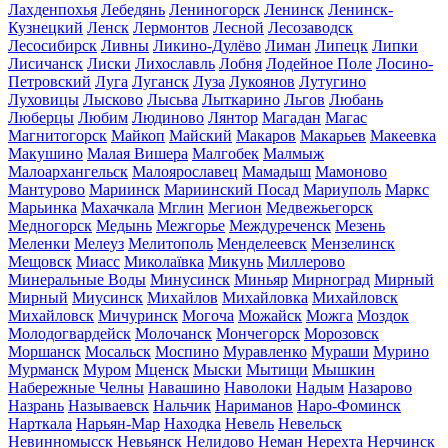
Лахденпохья
Лебедянь
Лениногорск
Ленинск
Ленинск-
Кузнецкий
Ленск
Лермонтов
Лесной
Лесозаводск
Лесосибирск
Ливны
Ликино-Дулёво
Лиман
Липецк
Липки
Лисичанск
Лиски
Лихославль
Лобня
Лодейное Поле
Лосино-
Петровский
Луга
Луганск
Луза
Лукоянов
Лутугино
Луховицы
Лысково
Лысьва
Лыткарино
Льгов
Любань
Люберцы
Любим
Людиново
Лянтор
Магадан
Магас
Магнитогорск
Майкоп
Майский
Макаров
Макарьев
Макеевка
Макушино
Малая Вишера
Малгобек
Малмыж
Малоархангельск
Малоярославец
Мамадыш
Мамоново
Мантурово
Мариинск
Мариинский Посад
Мариуполь
Маркс
Марьинка
Махачкала
Мглин
Мегион
Медвежьегорск
Медногорск
Медынь
Межгорье
Междуреченск
Мезень
Меленки
Мелеуз
Мелитополь
Менделеевск
Мензелинск
Мещовск
Миасс
Миколаївка
Микунь
Миллерово
Минеральные Воды
Минусинск
Миньяр
Мирноград
Мирный
Мирный
Миусинск
Михайлов
Михайловка
Михайловск
Михайловск
Мичуринск
Могоча
Можайск
Можга
Моздок
Молодогвардейск
Молочанск
Мончегорск
Морозовск
Моршанск
Мосальск
Моспино
Муравленко
Мураши
Мурино
Мурманск
Муром
Мценск
Мыски
Мытищи
Мышкин
Набережные Челны
Навашино
Наволоки
Надым
Назарово
Назрань
Называевск
Нальчик
Нариманов
Наро-Фоминск
Нарткала
Нарьян-Мар
Находка
Невель
Невельск
Невинномысск
Невьянск
Нелидово
Неман
Нерехта
Нерчинск