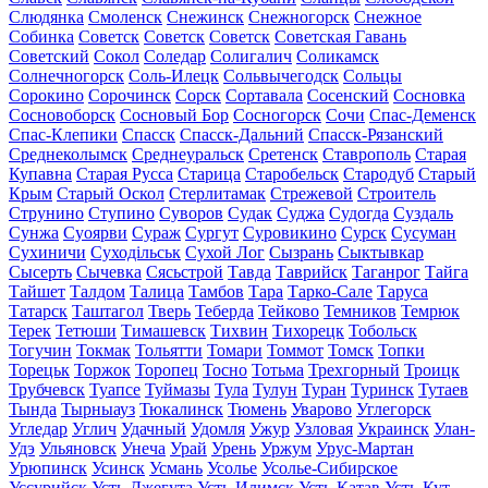
Слюдянка
Смоленск
Снежинск
Снежногорск
Снежное
Собинка
Советск
Советск
Советск
Советская Гавань
Советский
Сокол
Соледар
Солигалич
Соликамск
Солнечногорск
Соль-Илецк
Сольвычегодск
Сольцы
Сорокино
Сорочинск
Сорск
Сортавала
Сосенский
Сосновка
Сосновоборск
Сосновый Бор
Сосногорск
Сочи
Спас-Деменск
Спас-Клепики
Спасск
Спасск-Дальний
Спасск-Рязанский
Среднеколымск
Среднеуральск
Сретенск
Ставрополь
Старая
Купавна
Старая Русса
Старица
Старобельск
Стародуб
Старый
Крым
Старый Оскол
Стерлитамак
Стрежевой
Строитель
Струнино
Ступино
Суворов
Судак
Суджа
Судогда
Суздаль
Сунжа
Суоярви
Сураж
Сургут
Суровикино
Сурск
Сусуман
Сухиничи
Суходільськ
Сухой Лог
Сызрань
Сыктывкар
Сысерть
Сычевка
Сясьстрой
Тавда
Таврийск
Таганрог
Тайга
Тайшет
Талдом
Талица
Тамбов
Тара
Тарко-Сале
Таруса
Татарск
Таштагол
Тверь
Теберда
Тейково
Темников
Темрюк
Терек
Тетюши
Тимашевск
Тихвин
Тихорецк
Тобольск
Тогучин
Токмак
Тольятти
Томари
Томмот
Томск
Топки
Торецьк
Торжок
Торопец
Тосно
Тотьма
Трехгорный
Троицк
Трубчевск
Туапсе
Туймазы
Тула
Тулун
Туран
Туринск
Тутаев
Тында
Тырныауз
Тюкалинск
Тюмень
Уварово
Углегорск
Угледар
Углич
Удачный
Удомля
Ужур
Узловая
Украинск
Улан-
Удэ
Ульяновск
Унеча
Урай
Урень
Уржум
Урус-Мартан
Урюпинск
Усинск
Усмань
Усолье
Усолье-Сибирское
Уссурийск
Усть-Джегута
Усть-Илимск
Усть-Катав
Усть-Кут