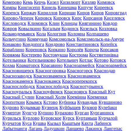
Кемерово
Кемь
Керчь
Кизел
Кизилюрт
Кизляр
Кимовск
Кимры
Кингисепп
Кинель
Кинешма
Кипуче
Киреевск
Киренск
Киржач
Кириллов
Кириши
Киров
Киров
Кировград
Кирово-Чепецк
Кировск
Кировск
Кирс
Кирсанов
Киселевск
Кисловодск
Климовск
Клин
Клинцы
Княгинино
Ковдор
Ковров
Ковылкино
Когалым
Кодинск
Козельск
Козловка
Козьмодемьянск
Кола
Кологрив
Коломна
Колпашево
Кольчугино
Коммунар
Комсомольск
Комсомольск-на-Амуре
Конаково
Кондопога
Кондрово
Константиновск
Копейск
Кораблино
Кореновск
Коркино
Королёв
Короча
Корсаков
Коряжма
Костерево
Костомукша
Кострома
Костянтинівка
Котельники
Котельниково
Котельнич
Котлас
Котово
Котовск
Кохма
Краматорск
Красавино
Красноармейск
Красноармейск
Красновишерск
Красногоровка
Красногорск
Краснодар
Краснозаводск
Краснознаменск
Краснознаменск
Краснокаменск
Краснокамск
Красноперекопск
Краснослободск
Краснослободск
Краснотурьинск
Красноуральск
Красноуфимск
Красноярск
Красный Кут
Красный Сулин
Красный Холм
Кремінна
Кременки
Кропоткин
Крымск
Кстово
Кубинка
Кувандык
Кувшиново
Кудрово
Кудымкар
Кузнецк
Куйбышев
Кукмор
Кулебаки
Кумертау
Кунгур
Купино
Курахово
Курган
Курганинск
Курильск
Курлово
Куровское
Курск
Куртамыш
Курчалой
Курчатов
Куса
Кушва
Кызыл
Кыштым
Кяхта
Лабинск
Лабытнанги
Лагань
Ладушкин
Лаишево
Лакинск
Лангепас