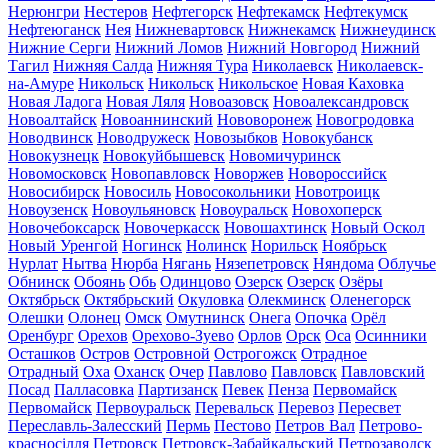
Нерюнгри
Нестеров
Нефтегорск
Нефтекамск
Нефтекумск
Нефтеюганск
Нея
Нижневартовск
Нижнекамск
Нижнеудинск
Нижние Серги
Нижний Ломов
Нижний Новгород
Нижний
Тагил
Нижняя Салда
Нижняя Тура
Николаевск
Николаевск-
на-Амуре
Никольск
Никольск
Никольское
Новая Каховка
Новая Ладога
Новая Ляля
Новоазовск
Новоалександровск
Новоалтайск
Новоаннинский
Нововоронеж
Новогродовка
Новодвинск
Новодружеск
Новозыбков
Новокубанск
Новокузнецк
Новокуйбышевск
Новомичуринск
Новомосковск
Новопавловск
Новоржев
Новороссийск
Новосибирск
Новосиль
Новосокольники
Новотроицк
Новоузенск
Новоульяновск
Новоуральск
Новохоперск
Новочебоксарск
Новочеркасск
Новошахтинск
Новый Оскол
Новый Уренгой
Ногинск
Нолинск
Норильск
Ноябрьск
Нурлат
Нытва
Нюрба
Нягань
Нязепетровск
Няндома
Облучье
Обнинск
Обоянь
Обь
Одинцово
Озерск
Озерск
Озёры
Октябрьск
Октябрьский
Окуловка
Олекминск
Оленегорск
Олешки
Олонец
Омск
Омутнинск
Онега
Опочка
Орёл
Оренбург
Орехов
Орехово-Зуево
Орлов
Орск
Оса
Осинники
Осташков
Остров
Островной
Острогожск
Отрадное
Отрадный
Оха
Оханск
Очер
Павлово
Павловск
Павловский
Посад
Палласовка
Партизанск
Певек
Пенза
Первомайск
Первомайск
Первоуральск
Перевальск
Перевоз
Пересвет
Переславль-Залесский
Пермь
Пестово
Петров Вал
Петрово-
красносілля
Петровск
Петровск-Забайкальский
Петрозаводск