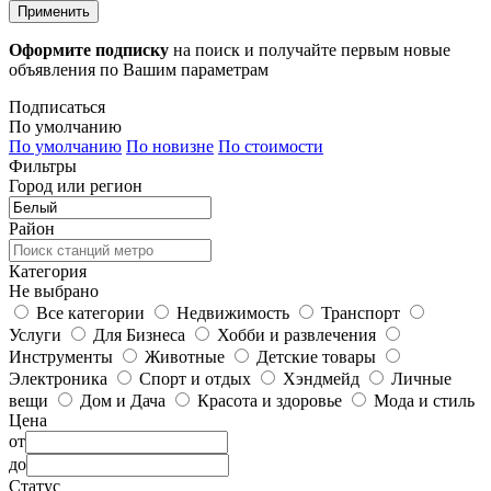
Применить
Оформите подписку
на поиск и получайте первым новые
объявления по Вашим параметрам
Подписаться
По умолчанию
По умолчанию
По новизне
По стоимости
Фильтры
Город или регион
Район
Категория
Не выбрано
Все категории
Недвижимость
Транспорт
Услуги
Для Бизнеса
Хобби и развлечения
Инструменты
Животные
Детские товары
Электроника
Спорт и отдых
Хэндмейд
Личные
вещи
Дом и Дача
Красота и здоровье
Мода и стиль
Цена
от
до
Статус