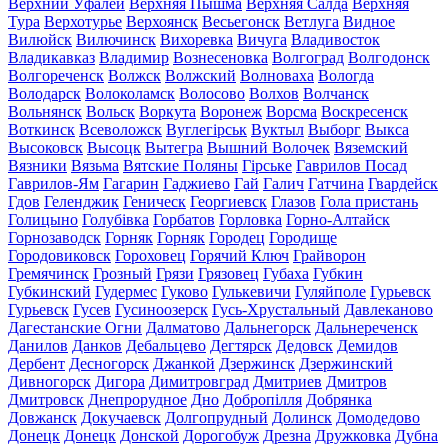
Верхний Уфалей
Верхняя Пышма
Верхняя Салда
Верхняя
Тура
Верхотурье
Верхоянск
Весьегонск
Ветлуга
Видное
Вилюйск
Вилючинск
Вихоревка
Вичуга
Владивосток
Владикавказ
Владимир
Вознесеновка
Волгоград
Волгодонск
Волгореченск
Волжск
Волжский
Волноваха
Вологда
Володарск
Волоколамск
Волосово
Волхов
Волчанск
Вольнянск
Вольск
Воркута
Воронеж
Ворсма
Воскресенск
Воткинск
Всеволожск
Вуглегірськ
Вуктыл
Выборг
Выкса
Высоковск
Высоцк
Вытегра
Вышний Волочек
Вяземский
Вязники
Вязьма
Вятские Поляны
Гірське
Гаврилов Посад
Гаврилов-Ям
Гагарин
Гаджиево
Гай
Галич
Гатчина
Гвардейск
Гдов
Геленджик
Геническ
Георгиевск
Глазов
Гола пристань
Голицыно
Голубівка
Горбатов
Горловка
Горно-Алтайск
Горнозаводск
Горняк
Горняк
Городец
Городище
Городовиковск
Гороховец
Горячий Ключ
Грайворон
Гремячинск
Грозный
Грязи
Грязовец
Губаха
Губкин
Губкинский
Гудермес
Гуково
Гулькевичи
Гуляйполе
Гурьевск
Гурьевск
Гусев
Гусиноозерск
Гусь-Хрустальный
Давлеканово
Дагестанские Огни
Далматово
Дальнегорск
Дальнереченск
Данилов
Данков
Дебальцево
Дегтярск
Дедовск
Демидов
Дербент
Десногорск
Джанкой
Дзержинск
Дзержинский
Дивногорск
Дигора
Димитровград
Дмитриев
Дмитров
Дмитровск
Днепрорудное
Дно
Добропілля
Добрянка
Довжанск
Докучаевск
Долгопрудный
Долинск
Домодедово
Донецк
Донецк
Донской
Дорогобуж
Дрезна
Дружковка
Дубна