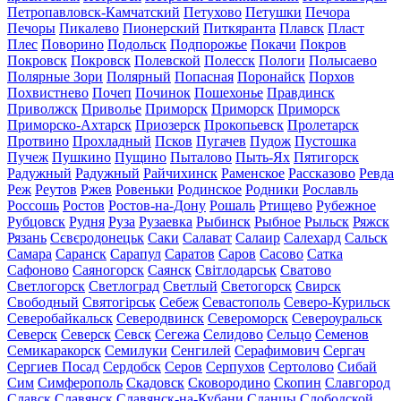
Петропавловск-Камчатский
Петухово
Петушки
Печора
Печоры
Пикалево
Пионерский
Питкяранта
Плавск
Пласт
Плес
Поворино
Подольск
Подпорожье
Покачи
Покров
Покровск
Покровск
Полевской
Полесск
Пологи
Полысаево
Полярные Зори
Полярный
Попасная
Поронайск
Порхов
Похвистнево
Почеп
Починок
Пошехонье
Правдинск
Приволжск
Приволье
Приморск
Приморск
Приморск
Приморско-Ахтарск
Приозерск
Прокопьевск
Пролетарск
Протвино
Прохладный
Псков
Пугачев
Пудож
Пустошка
Пучеж
Пушкино
Пущино
Пыталово
Пыть-Ях
Пятигорск
Радужный
Радужный
Райчихинск
Раменское
Рассказово
Ревда
Реж
Реутов
Ржев
Ровеньки
Родинское
Родники
Рославль
Россошь
Ростов
Ростов-на-Дону
Рошаль
Ртищево
Рубежное
Рубцовск
Рудня
Руза
Рузаевка
Рыбинск
Рыбное
Рыльск
Ряжск
Рязань
Сєвєродонецьк
Саки
Салават
Салаир
Салехард
Сальск
Самара
Саранск
Сарапул
Саратов
Саров
Сасово
Сатка
Сафоново
Саяногорск
Саянск
Світлодарськ
Сватово
Светлогорск
Светлоград
Светлый
Светогорск
Свирск
Свободный
Святогірськ
Себеж
Севастополь
Северо-Курильск
Северобайкальск
Северодвинск
Североморск
Североуральск
Северск
Северск
Севск
Сегежа
Селидово
Сельцо
Семенов
Семикаракорск
Семилуки
Сенгилей
Серафимович
Сергач
Сергиев Посад
Сердобск
Серов
Серпухов
Сертолово
Сибай
Сим
Симферополь
Скадовск
Сковородино
Скопин
Славгород
Славск
Славянск
Славянск-на-Кубани
Сланцы
Слободской