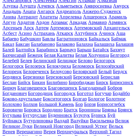
Алексанровск
Алексеевка
Алексин
Алзамай
Алмазная
Алупка
Алушта
Алчевск
Альметьевск
Амвросиевка
Амурск
Анадырь
Анапа
Ангарск
Андреаполь
Анжеро-Судженск
Анива
Антрацит
Апатиты
Апрелевка
Апшеронск
Арамиль
Аргун
Ардатов
Ардон
Арзамас
Аркадак
Армавир
Армянск
Арсеньев
Арск
Артем
Артемовск
Артемовский
Архангельск
Асбест
Асино
Астрахань
Аткарск
Ахтубинск
Ачинск
Аша
Бабаево
Бабушкин
Бавлы
Багратионовск
Байкальск
Баймак
Бакал
Баксан
Балабаново
Балаково
Балахна
Балашиха
Балашов
Балей
Балтийск
Барабинск
Барнаул
Барыш
Батайск
Бахмут
Бахчисарай
Бежецк
Белая Калитва
Белая Холуница
Белгород
Белебей
Белев
Белинский
Белицкое
Белово
Белогорск
Белогорск
Белозерск
Белокуриха
Беломорск
Белоозёрский
Белорецк
Белореченск
Белоусово
Белоярский
Белый
Бердск
Бердянск
Березники
Березовский
Березовский
Берислав
Беслан
Бийск
Бикин
Билибино
Биробиджан
Бирск
Бирюсинск
Бирюч
Благовещенск
Благовещенск
Благодарный
Бобров
Богданович
Богородицк
Богородск
Боготол
Богучар
Бодайбо
Боково-хрустальне
Бокситогорск
Болгар
Бологое
Болотное
Болохово
Болхов
Большой Камень
Бор
Борзя
Борисоглебск
Боровичи
Боровск
Бородино
Братск
Бронницы
Брянка
Брянск
Бугульма
Бугуруслан
Буденновск
Бузулук
Буинск
Буй
Буйнакск
Бутурлиновка
Валдай
Валуйки
Васильевка
Велиж
Великие Луки
Великий Новгород
Великий Устюг
Вельск
Венев
Верещагино
Верея
Верхнеуральск
Верхний Тагил