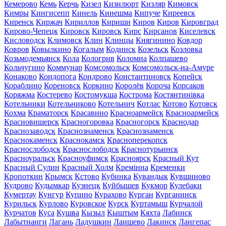
Кемерово
Кемь
Керчь
Кизел
Кизилюрт
Кизляр
Кимовск
Кимры
Кингисепп
Кинель
Кинешма
Кипуче
Киреевск
Киренск
Киржач
Кириллов
Кириши
Киров
Киров
Кировград
Кирово-Чепецк
Кировск
Кировск
Кирс
Кирсанов
Киселевск
Кисловодск
Климовск
Клин
Клинцы
Княгинино
Ковдор
Ковров
Ковылкино
Когалым
Кодинск
Козельск
Козловка
Козьмодемьянск
Кола
Кологрив
Коломна
Колпашево
Кольчугино
Коммунар
Комсомольск
Комсомольск-на-Амуре
Конаково
Кондопога
Кондрово
Константиновск
Копейск
Кораблино
Кореновск
Коркино
Королёв
Короча
Корсаков
Коряжма
Костерево
Костомукша
Кострома
Костянтинівка
Котельники
Котельниково
Котельнич
Котлас
Котово
Котовск
Кохма
Краматорск
Красавино
Красноармейск
Красноармейск
Красновишерск
Красногоровка
Красногорск
Краснодар
Краснозаводск
Краснознаменск
Краснознаменск
Краснокаменск
Краснокамск
Красноперекопск
Краснослободск
Краснослободск
Краснотурьинск
Красноуральск
Красноуфимск
Красноярск
Красный Кут
Красный Сулин
Красный Холм
Кремінна
Кременки
Кропоткин
Крымск
Кстово
Кубинка
Кувандык
Кувшиново
Кудрово
Кудымкар
Кузнецк
Куйбышев
Кукмор
Кулебаки
Кумертау
Кунгур
Купино
Курахово
Курган
Курганинск
Курильск
Курлово
Куровское
Курск
Куртамыш
Курчалой
Курчатов
Куса
Кушва
Кызыл
Кыштым
Кяхта
Лабинск
Лабытнанги
Лагань
Ладушкин
Лаишево
Лакинск
Лангепас