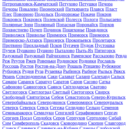
Петропавловск-Камчатский
Петухово
Петушки
Печора
Печоры
Пикалево
Пионерский
Питкяранта
Плавск
Пласт
Плес
Поворино
Подольск
Подпорожье
Покачи
Покров
Покровск
Покровск
Полевской
Полесск
Пологи
Полысаево
Полярные Зори
Полярный
Попасная
Поронайск
Порхов
Похвистнево
Почеп
Починок
Пошехонье
Правдинск
Приволжск
Приволье
Приморск
Приморск
Приморск
Приморско-Ахтарск
Приозерск
Прокопьевск
Пролетарск
Протвино
Прохладный
Псков
Пугачев
Пудож
Пустошка
Пучеж
Пушкино
Пущино
Пыталово
Пыть-Ях
Пятигорск
Радужный
Радужный
Райчихинск
Раменское
Рассказово
Ревда
Реж
Реутов
Ржев
Ровеньки
Родинское
Родники
Рославль
Россошь
Ростов
Ростов-на-Дону
Рошаль
Ртищево
Рубежное
Рубцовск
Рудня
Руза
Рузаевка
Рыбинск
Рыбное
Рыльск
Ряжск
Рязань
Сєвєродонецьк
Саки
Салават
Салаир
Салехард
Сальск
Самара
Саранск
Сарапул
Саратов
Саров
Сасово
Сатка
Сафоново
Саяногорск
Саянск
Світлодарськ
Сватово
Светлогорск
Светлоград
Светлый
Светогорск
Свирск
Свободный
Святогірськ
Себеж
Севастополь
Северо-Курильск
Северобайкальск
Северодвинск
Североморск
Североуральск
Северск
Северск
Севск
Сегежа
Селидово
Сельцо
Семенов
Семикаракорск
Семилуки
Сенгилей
Серафимович
Сергач
Сергиев Посад
Сердобск
Серов
Серпухов
Сертолово
Сибай
Сим
Симферополь
Скадовск
Сковородино
Скопин
Славгород
Славск
Славянск
Славянск-на-Кубани
Сланцы
Слободской