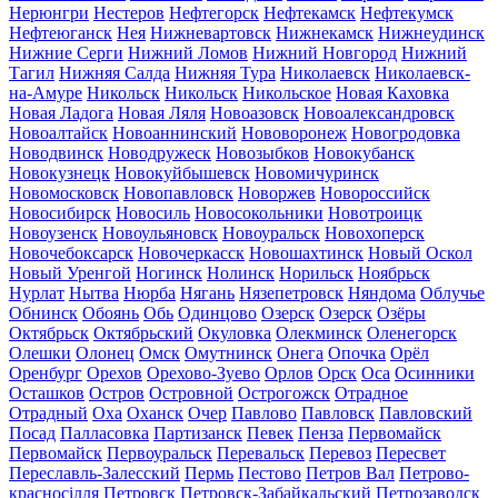
Нерюнгри
Нестеров
Нефтегорск
Нефтекамск
Нефтекумск
Нефтеюганск
Нея
Нижневартовск
Нижнекамск
Нижнеудинск
Нижние Серги
Нижний Ломов
Нижний Новгород
Нижний
Тагил
Нижняя Салда
Нижняя Тура
Николаевск
Николаевск-
на-Амуре
Никольск
Никольск
Никольское
Новая Каховка
Новая Ладога
Новая Ляля
Новоазовск
Новоалександровск
Новоалтайск
Новоаннинский
Нововоронеж
Новогродовка
Новодвинск
Новодружеск
Новозыбков
Новокубанск
Новокузнецк
Новокуйбышевск
Новомичуринск
Новомосковск
Новопавловск
Новоржев
Новороссийск
Новосибирск
Новосиль
Новосокольники
Новотроицк
Новоузенск
Новоульяновск
Новоуральск
Новохоперск
Новочебоксарск
Новочеркасск
Новошахтинск
Новый Оскол
Новый Уренгой
Ногинск
Нолинск
Норильск
Ноябрьск
Нурлат
Нытва
Нюрба
Нягань
Нязепетровск
Няндома
Облучье
Обнинск
Обоянь
Обь
Одинцово
Озерск
Озерск
Озёры
Октябрьск
Октябрьский
Окуловка
Олекминск
Оленегорск
Олешки
Олонец
Омск
Омутнинск
Онега
Опочка
Орёл
Оренбург
Орехов
Орехово-Зуево
Орлов
Орск
Оса
Осинники
Осташков
Остров
Островной
Острогожск
Отрадное
Отрадный
Оха
Оханск
Очер
Павлово
Павловск
Павловский
Посад
Палласовка
Партизанск
Певек
Пенза
Первомайск
Первомайск
Первоуральск
Перевальск
Перевоз
Пересвет
Переславль-Залесский
Пермь
Пестово
Петров Вал
Петрово-
красносілля
Петровск
Петровск-Забайкальский
Петрозаводск