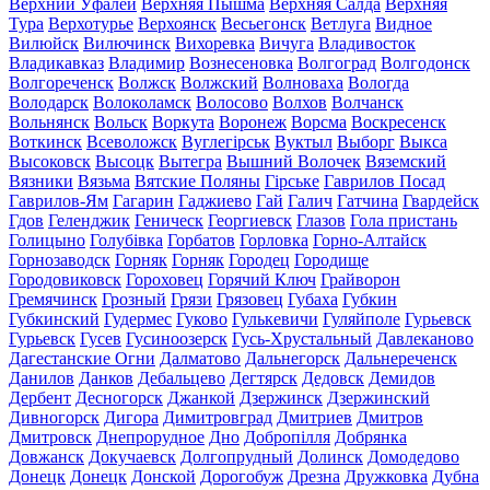
Верхний Уфалей
Верхняя Пышма
Верхняя Салда
Верхняя
Тура
Верхотурье
Верхоянск
Весьегонск
Ветлуга
Видное
Вилюйск
Вилючинск
Вихоревка
Вичуга
Владивосток
Владикавказ
Владимир
Вознесеновка
Волгоград
Волгодонск
Волгореченск
Волжск
Волжский
Волноваха
Вологда
Володарск
Волоколамск
Волосово
Волхов
Волчанск
Вольнянск
Вольск
Воркута
Воронеж
Ворсма
Воскресенск
Воткинск
Всеволожск
Вуглегірськ
Вуктыл
Выборг
Выкса
Высоковск
Высоцк
Вытегра
Вышний Волочек
Вяземский
Вязники
Вязьма
Вятские Поляны
Гірське
Гаврилов Посад
Гаврилов-Ям
Гагарин
Гаджиево
Гай
Галич
Гатчина
Гвардейск
Гдов
Геленджик
Геническ
Георгиевск
Глазов
Гола пристань
Голицыно
Голубівка
Горбатов
Горловка
Горно-Алтайск
Горнозаводск
Горняк
Горняк
Городец
Городище
Городовиковск
Гороховец
Горячий Ключ
Грайворон
Гремячинск
Грозный
Грязи
Грязовец
Губаха
Губкин
Губкинский
Гудермес
Гуково
Гулькевичи
Гуляйполе
Гурьевск
Гурьевск
Гусев
Гусиноозерск
Гусь-Хрустальный
Давлеканово
Дагестанские Огни
Далматово
Дальнегорск
Дальнереченск
Данилов
Данков
Дебальцево
Дегтярск
Дедовск
Демидов
Дербент
Десногорск
Джанкой
Дзержинск
Дзержинский
Дивногорск
Дигора
Димитровград
Дмитриев
Дмитров
Дмитровск
Днепрорудное
Дно
Добропілля
Добрянка
Довжанск
Докучаевск
Долгопрудный
Долинск
Домодедово
Донецк
Донецк
Донской
Дорогобуж
Дрезна
Дружковка
Дубна