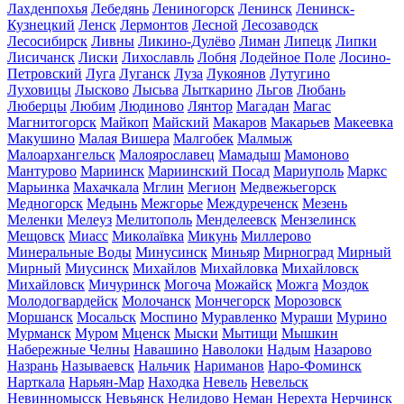
Лахденпохья
Лебедянь
Лениногорск
Ленинск
Ленинск-
Кузнецкий
Ленск
Лермонтов
Лесной
Лесозаводск
Лесосибирск
Ливны
Ликино-Дулёво
Лиман
Липецк
Липки
Лисичанск
Лиски
Лихославль
Лобня
Лодейное Поле
Лосино-
Петровский
Луга
Луганск
Луза
Лукоянов
Лутугино
Луховицы
Лысково
Лысьва
Лыткарино
Льгов
Любань
Люберцы
Любим
Людиново
Лянтор
Магадан
Магас
Магнитогорск
Майкоп
Майский
Макаров
Макарьев
Макеевка
Макушино
Малая Вишера
Малгобек
Малмыж
Малоархангельск
Малоярославец
Мамадыш
Мамоново
Мантурово
Мариинск
Мариинский Посад
Мариуполь
Маркс
Марьинка
Махачкала
Мглин
Мегион
Медвежьегорск
Медногорск
Медынь
Межгорье
Междуреченск
Мезень
Меленки
Мелеуз
Мелитополь
Менделеевск
Мензелинск
Мещовск
Миасс
Миколаївка
Микунь
Миллерово
Минеральные Воды
Минусинск
Миньяр
Мирноград
Мирный
Мирный
Миусинск
Михайлов
Михайловка
Михайловск
Михайловск
Мичуринск
Могоча
Можайск
Можга
Моздок
Молодогвардейск
Молочанск
Мончегорск
Морозовск
Моршанск
Мосальск
Моспино
Муравленко
Мураши
Мурино
Мурманск
Муром
Мценск
Мыски
Мытищи
Мышкин
Набережные Челны
Навашино
Наволоки
Надым
Назарово
Назрань
Называевск
Нальчик
Нариманов
Наро-Фоминск
Нарткала
Нарьян-Мар
Находка
Невель
Невельск
Невинномысск
Невьянск
Нелидово
Неман
Нерехта
Нерчинск