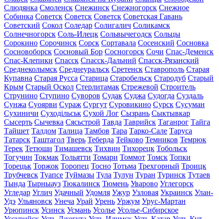
Слюдянка
Смоленск
Снежинск
Снежногорск
Снежное
Собинка
Советск
Советск
Советск
Советская Гавань
Советский
Сокол
Соледар
Солигалич
Соликамск
Солнечногорск
Соль-Илецк
Сольвычегодск
Сольцы
Сорокино
Сорочинск
Сорск
Сортавала
Сосенский
Сосновка
Сосновоборск
Сосновый Бор
Сосногорск
Сочи
Спас-Деменск
Спас-Клепики
Спасск
Спасск-Дальний
Спасск-Рязанский
Среднеколымск
Среднеуральск
Сретенск
Ставрополь
Старая
Купавна
Старая Русса
Старица
Старобельск
Стародуб
Старый
Крым
Старый Оскол
Стерлитамак
Стрежевой
Строитель
Струнино
Ступино
Суворов
Судак
Суджа
Судогда
Суздаль
Сунжа
Суоярви
Сураж
Сургут
Суровикино
Сурск
Сусуман
Сухиничи
Суходільськ
Сухой Лог
Сызрань
Сыктывкар
Сысерть
Сычевка
Сясьстрой
Тавда
Таврийск
Таганрог
Тайга
Тайшет
Талдом
Талица
Тамбов
Тара
Тарко-Сале
Таруса
Татарск
Таштагол
Тверь
Теберда
Тейково
Темников
Темрюк
Терек
Тетюши
Тимашевск
Тихвин
Тихорецк
Тобольск
Тогучин
Токмак
Тольятти
Томари
Томмот
Томск
Топки
Торецьк
Торжок
Торопец
Тосно
Тотьма
Трехгорный
Троицк
Трубчевск
Туапсе
Туймазы
Тула
Тулун
Туран
Туринск
Тутаев
Тында
Тырныауз
Тюкалинск
Тюмень
Уварово
Углегорск
Угледар
Углич
Удачный
Удомля
Ужур
Узловая
Украинск
Улан-
Удэ
Ульяновск
Унеча
Урай
Урень
Уржум
Урус-Мартан
Урюпинск
Усинск
Усмань
Усолье
Усолье-Сибирское
Уссурийск
Усть-Джегута
Усть-Илимск
Усть-Катав
Усть-Кут