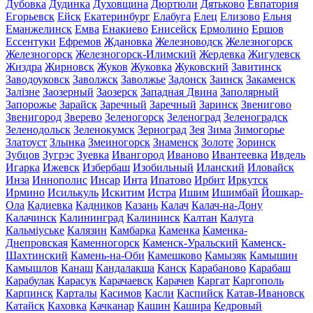
Дубовка
Дудинка
Духовщина
Дюртюли
Дятьково
Евпатория
Егорьевск
Ейск
Екатеринбург
Елабуга
Елец
Елизово
Ельня
Еманжелинск
Емва
Енакиево
Енисейск
Ермолино
Ершов
Ессентуки
Ефремов
Ждановка
Железноводск
Железногорск
Железногорск
Железногорск-Илимский
Жердевка
Жигулевск
Жиздра
Жирновск
Жуков
Жуковка
Жуковский
Завитинск
Заводоуковск
Заволжск
Заволжье
Задонск
Заинск
Закаменск
Залізне
Заозерный
Заозерск
Западная Двина
Заполярный
Запорожье
Зарайск
Заречный
Заречный
Заринск
Звенигово
Звенигород
Зверево
Зеленогорск
Зеленоград
Зеленоградск
Зеленодольск
Зеленокумск
Зерноград
Зея
Зима
Зимогорье
Златоуст
Злынка
Змеиногорск
Знаменск
Золоте
Зоринск
Зубцов
Зугрэс
Зуевка
Ивангород
Иваново
Ивантеевка
Ивдель
Игарка
Ижевск
Избербаш
Изобильный
Иланский
Иловайск
Инза
Иннополис
Инсар
Инта
Ипатово
Ирбит
Иркутск
Ирмино
Исилькуль
Искитим
Истра
Ишим
Ишимбай
Йошкар-
Ола
Кадиевка
Кадников
Казань
Калач
Калач-на-Дону
Калачинск
Калининград
Калининск
Калтан
Калуга
Кальміуське
Калязин
Камбарка
Каменка
Каменка-
Днепровская
Каменногорск
Каменск-Уральский
Каменск-
Шахтинский
Камень-на-Оби
Камешково
Камызяк
Камышин
Камышлов
Канаш
Кандалакша
Канск
Карабаново
Карабаш
Карабулак
Карасук
Карачаевск
Карачев
Каргат
Каргополь
Карпинск
Карталы
Касимов
Касли
Каспийск
Катав-Ивановск
Катайск
Каховка
Качканар
Кашин
Кашира
Кедровый