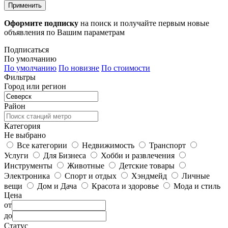
Применить
Оформите подписку
на поиск и получайте первым новые
объявления по Вашим параметрам
Подписаться
По умолчанию
По умолчанию
По новизне
По стоимости
Фильтры
Город или регион
Район
Категория
Не выбрано
Все категории
Недвижимость
Транспорт
Услуги
Для Бизнеса
Хобби и развлечения
Инструменты
Животные
Детские товары
Электроника
Спорт и отдых
Хэндмейд
Личные
вещи
Дом и Дача
Красота и здоровье
Мода и стиль
Цена
от
до
Статус