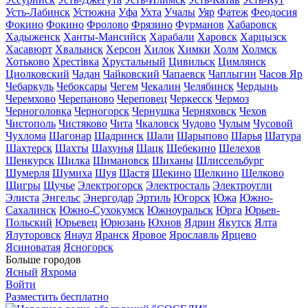
Усть-Лабинск
Устюжна
Уфа
Ухта
Учалы
Уяр
Фатеж
Феодосия
Фокино
Фокино
Фролово
Фрязино
Фурманов
Хабаровск
Хадыженск
Ханты-Мансийск
Харабали
Харовск
Харцызск
Хасавюрт
Хвалынск
Херсон
Хилок
Химки
Холм
Холмск
Хотьково
Хрестівка
Хрустальный
Цивильск
Цимлянск
Циолковский
Чадан
Чайковский
Чапаевск
Чаплыгин
Часов Яр
Чебаркуль
Чебоксары
Чегем
Чекалин
Челябинск
Чердынь
Черемхово
Черепаново
Череповец
Черкесск
Чермоз
Черноголовка
Черногорск
Чернушка
Черняховск
Чехов
Чистополь
Чистяково
Чита
Чкаловск
Чудово
Чулым
Чусовой
Чухлома
Шагонар
Шадринск
Шали
Шарыпово
Шарья
Шатура
Шахтерск
Шахты
Шахунья
Шацк
Шебекино
Шелехов
Шенкурск
Шилка
Шимановск
Шиханы
Шлиссельбург
Шумерля
Шумиха
Шуя
Щастя
Щекино
Щелкино
Щелково
Щигры
Щучье
Электрогорск
Электросталь
Электроугли
Элиста
Энгельс
Энергодар
Эртиль
Югорск
Южа
Южно-
Сахалинск
Южно-Сухокумск
Южноуральск
Юрга
Юрьев-
Польский
Юрьевец
Юрюзань
Юхнов
Ядрин
Якутск
Ялта
Ялуторовск
Янаул
Яранск
Яровое
Ярославль
Ярцево
Ясиноватая
Ясногорск
Больше городов
Ясный
Яхрома
Войти
Разместить бесплатно