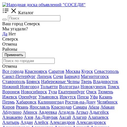
Каталог
Ваш город Северск
Мы угадали?
Да
Нет
Северск
Отмена
Районы
Применить
Отмена
Все города
Красноярск
Саратов
Москва
Курск
Севастополь
Санкт-Петербург
Липецк
Сочи
Барнаул
Магнитогорск
Ставрополь
Брянск
Набережные Челны
Тверь
Владивосток
Нижний Новгород
Тольятти
Волгоград
Новокузнецк
Томск
Воронеж
Новосибирск
Тула
Екатеринбург
Омск
Тюмень
Ижевск
Оренбург
Ульяновск
Иркутск
Пенза
Уфа
Казань
Пермь
Хабаровск
Калининград
Ростов-на-Дону
Челябинск
Киров
Рязань
Ярославль
Краснодар
Самара
Абаза
Абакан
Абдулино
Абинск
Авдеевка
Агидель
Агрыз
Адыгейск
Азнакаево
Азов
Ак-Довурак
Аксай
Алагир
Алапаевск
Алатырь
Алдан
Алейск
Александров
Александровск