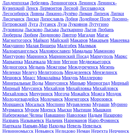
Лахденпохья
Лебедянь
Лениногорск
Ленинск
Ленинск-
Кузнецкий
Ленск
Лермонтов
Лесной
Лесозаводск
Лесосибирск
Ливны
Ликино-Дулёво
Лиман
Липецк
Липки
Лисичанск
Лиски
Лихославль
Лобня
Лодейное Поле
Лосино-
Петровский
Луга
Луганск
Луза
Лукоянов
Лутугино
Луховицы
Лысково
Лысьва
Лыткарино
Льгов
Любань
Люберцы
Любим
Людиново
Лянтор
Магадан
Магас
Магнитогорск
Майкоп
Майский
Макаров
Макарьев
Макеевка
Макушино
Малая Вишера
Малгобек
Малмыж
Малоархангельск
Малоярославец
Мамадыш
Мамоново
Мантурово
Мариинск
Мариинский Посад
Мариуполь
Маркс
Марьинка
Махачкала
Мглин
Мегион
Медвежьегорск
Медногорск
Медынь
Межгорье
Междуреченск
Мезень
Меленки
Мелеуз
Мелитополь
Менделеевск
Мензелинск
Мещовск
Миасс
Миколаївка
Микунь
Миллерово
Минеральные Воды
Минусинск
Миньяр
Мирноград
Мирный
Мирный
Миусинск
Михайлов
Михайловка
Михайловск
Михайловск
Мичуринск
Могоча
Можайск
Можга
Моздок
Молодогвардейск
Молочанск
Мончегорск
Морозовск
Моршанск
Мосальск
Моспино
Муравленко
Мураши
Мурино
Мурманск
Муром
Мценск
Мыски
Мытищи
Мышкин
Набережные Челны
Навашино
Наволоки
Надым
Назарово
Назрань
Называевск
Нальчик
Нариманов
Наро-Фоминск
Нарткала
Нарьян-Мар
Находка
Невель
Невельск
Невинномысск
Невьянск
Нелидово
Неман
Нерехта
Нерчинск