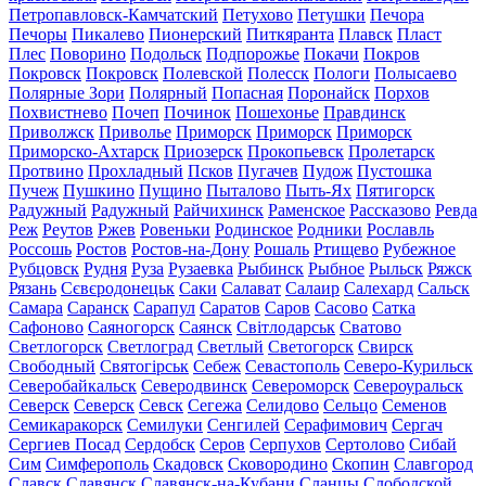
Петропавловск-Камчатский
Петухово
Петушки
Печора
Печоры
Пикалево
Пионерский
Питкяранта
Плавск
Пласт
Плес
Поворино
Подольск
Подпорожье
Покачи
Покров
Покровск
Покровск
Полевской
Полесск
Пологи
Полысаево
Полярные Зори
Полярный
Попасная
Поронайск
Порхов
Похвистнево
Почеп
Починок
Пошехонье
Правдинск
Приволжск
Приволье
Приморск
Приморск
Приморск
Приморско-Ахтарск
Приозерск
Прокопьевск
Пролетарск
Протвино
Прохладный
Псков
Пугачев
Пудож
Пустошка
Пучеж
Пушкино
Пущино
Пыталово
Пыть-Ях
Пятигорск
Радужный
Радужный
Райчихинск
Раменское
Рассказово
Ревда
Реж
Реутов
Ржев
Ровеньки
Родинское
Родники
Рославль
Россошь
Ростов
Ростов-на-Дону
Рошаль
Ртищево
Рубежное
Рубцовск
Рудня
Руза
Рузаевка
Рыбинск
Рыбное
Рыльск
Ряжск
Рязань
Сєвєродонецьк
Саки
Салават
Салаир
Салехард
Сальск
Самара
Саранск
Сарапул
Саратов
Саров
Сасово
Сатка
Сафоново
Саяногорск
Саянск
Світлодарськ
Сватово
Светлогорск
Светлоград
Светлый
Светогорск
Свирск
Свободный
Святогірськ
Себеж
Севастополь
Северо-Курильск
Северобайкальск
Северодвинск
Североморск
Североуральск
Северск
Северск
Севск
Сегежа
Селидово
Сельцо
Семенов
Семикаракорск
Семилуки
Сенгилей
Серафимович
Сергач
Сергиев Посад
Сердобск
Серов
Серпухов
Сертолово
Сибай
Сим
Симферополь
Скадовск
Сковородино
Скопин
Славгород
Славск
Славянск
Славянск-на-Кубани
Сланцы
Слободской