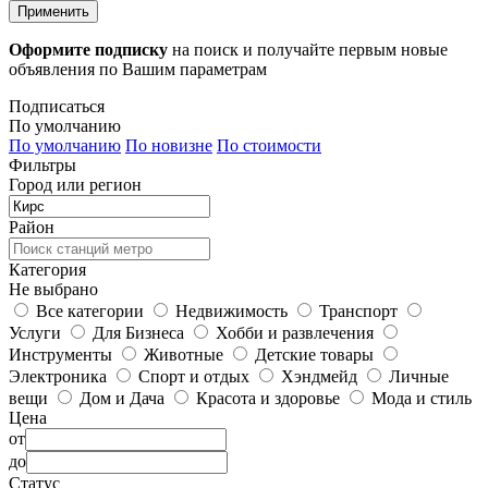
Применить
Оформите подписку
на поиск и получайте первым новые
объявления по Вашим параметрам
Подписаться
По умолчанию
По умолчанию
По новизне
По стоимости
Фильтры
Город или регион
Район
Категория
Не выбрано
Все категории
Недвижимость
Транспорт
Услуги
Для Бизнеса
Хобби и развлечения
Инструменты
Животные
Детские товары
Электроника
Спорт и отдых
Хэндмейд
Личные
вещи
Дом и Дача
Красота и здоровье
Мода и стиль
Цена
от
до
Статус