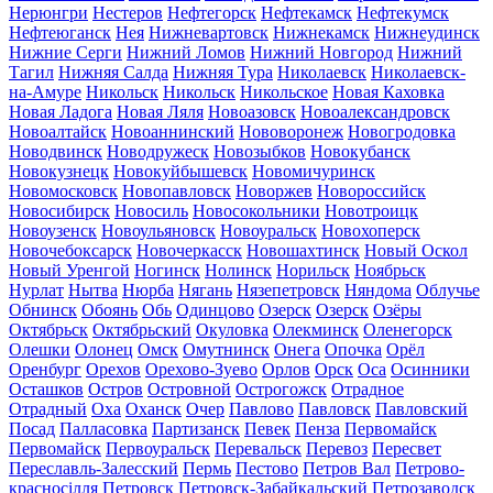
Нерюнгри
Нестеров
Нефтегорск
Нефтекамск
Нефтекумск
Нефтеюганск
Нея
Нижневартовск
Нижнекамск
Нижнеудинск
Нижние Серги
Нижний Ломов
Нижний Новгород
Нижний
Тагил
Нижняя Салда
Нижняя Тура
Николаевск
Николаевск-
на-Амуре
Никольск
Никольск
Никольское
Новая Каховка
Новая Ладога
Новая Ляля
Новоазовск
Новоалександровск
Новоалтайск
Новоаннинский
Нововоронеж
Новогродовка
Новодвинск
Новодружеск
Новозыбков
Новокубанск
Новокузнецк
Новокуйбышевск
Новомичуринск
Новомосковск
Новопавловск
Новоржев
Новороссийск
Новосибирск
Новосиль
Новосокольники
Новотроицк
Новоузенск
Новоульяновск
Новоуральск
Новохоперск
Новочебоксарск
Новочеркасск
Новошахтинск
Новый Оскол
Новый Уренгой
Ногинск
Нолинск
Норильск
Ноябрьск
Нурлат
Нытва
Нюрба
Нягань
Нязепетровск
Няндома
Облучье
Обнинск
Обоянь
Обь
Одинцово
Озерск
Озерск
Озёры
Октябрьск
Октябрьский
Окуловка
Олекминск
Оленегорск
Олешки
Олонец
Омск
Омутнинск
Онега
Опочка
Орёл
Оренбург
Орехов
Орехово-Зуево
Орлов
Орск
Оса
Осинники
Осташков
Остров
Островной
Острогожск
Отрадное
Отрадный
Оха
Оханск
Очер
Павлово
Павловск
Павловский
Посад
Палласовка
Партизанск
Певек
Пенза
Первомайск
Первомайск
Первоуральск
Перевальск
Перевоз
Пересвет
Переславль-Залесский
Пермь
Пестово
Петров Вал
Петрово-
красносілля
Петровск
Петровск-Забайкальский
Петрозаводск