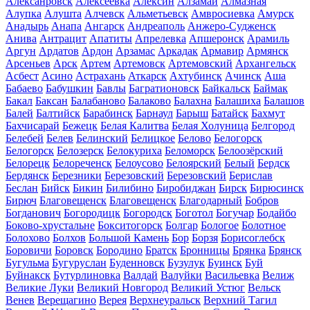
Алексанровск
Алексеевка
Алексин
Алзамай
Алмазная
Алупка
Алушта
Алчевск
Альметьевск
Амвросиевка
Амурск
Анадырь
Анапа
Ангарск
Андреаполь
Анжеро-Судженск
Анива
Антрацит
Апатиты
Апрелевка
Апшеронск
Арамиль
Аргун
Ардатов
Ардон
Арзамас
Аркадак
Армавир
Армянск
Арсеньев
Арск
Артем
Артемовск
Артемовский
Архангельск
Асбест
Асино
Астрахань
Аткарск
Ахтубинск
Ачинск
Аша
Бабаево
Бабушкин
Бавлы
Багратионовск
Байкальск
Баймак
Бакал
Баксан
Балабаново
Балаково
Балахна
Балашиха
Балашов
Балей
Балтийск
Барабинск
Барнаул
Барыш
Батайск
Бахмут
Бахчисарай
Бежецк
Белая Калитва
Белая Холуница
Белгород
Белебей
Белев
Белинский
Белицкое
Белово
Белогорск
Белогорск
Белозерск
Белокуриха
Беломорск
Белоозёрский
Белорецк
Белореченск
Белоусово
Белоярский
Белый
Бердск
Бердянск
Березники
Березовский
Березовский
Берислав
Беслан
Бийск
Бикин
Билибино
Биробиджан
Бирск
Бирюсинск
Бирюч
Благовещенск
Благовещенск
Благодарный
Бобров
Богданович
Богородицк
Богородск
Боготол
Богучар
Бодайбо
Боково-хрустальне
Бокситогорск
Болгар
Бологое
Болотное
Болохово
Болхов
Большой Камень
Бор
Борзя
Борисоглебск
Боровичи
Боровск
Бородино
Братск
Бронницы
Брянка
Брянск
Бугульма
Бугуруслан
Буденновск
Бузулук
Буинск
Буй
Буйнакск
Бутурлиновка
Валдай
Валуйки
Васильевка
Велиж
Великие Луки
Великий Новгород
Великий Устюг
Вельск
Венев
Верещагино
Верея
Верхнеуральск
Верхний Тагил