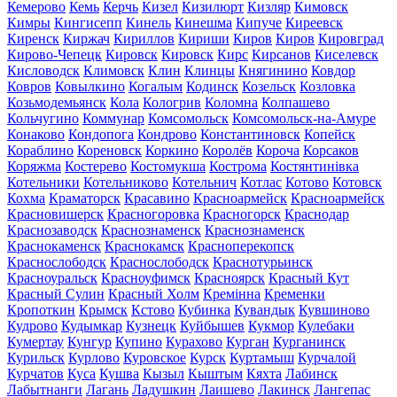
Кемерово
Кемь
Керчь
Кизел
Кизилюрт
Кизляр
Кимовск
Кимры
Кингисепп
Кинель
Кинешма
Кипуче
Киреевск
Киренск
Киржач
Кириллов
Кириши
Киров
Киров
Кировград
Кирово-Чепецк
Кировск
Кировск
Кирс
Кирсанов
Киселевск
Кисловодск
Климовск
Клин
Клинцы
Княгинино
Ковдор
Ковров
Ковылкино
Когалым
Кодинск
Козельск
Козловка
Козьмодемьянск
Кола
Кологрив
Коломна
Колпашево
Кольчугино
Коммунар
Комсомольск
Комсомольск-на-Амуре
Конаково
Кондопога
Кондрово
Константиновск
Копейск
Кораблино
Кореновск
Коркино
Королёв
Короча
Корсаков
Коряжма
Костерево
Костомукша
Кострома
Костянтинівка
Котельники
Котельниково
Котельнич
Котлас
Котово
Котовск
Кохма
Краматорск
Красавино
Красноармейск
Красноармейск
Красновишерск
Красногоровка
Красногорск
Краснодар
Краснозаводск
Краснознаменск
Краснознаменск
Краснокаменск
Краснокамск
Красноперекопск
Краснослободск
Краснослободск
Краснотурьинск
Красноуральск
Красноуфимск
Красноярск
Красный Кут
Красный Сулин
Красный Холм
Кремінна
Кременки
Кропоткин
Крымск
Кстово
Кубинка
Кувандык
Кувшиново
Кудрово
Кудымкар
Кузнецк
Куйбышев
Кукмор
Кулебаки
Кумертау
Кунгур
Купино
Курахово
Курган
Курганинск
Курильск
Курлово
Куровское
Курск
Куртамыш
Курчалой
Курчатов
Куса
Кушва
Кызыл
Кыштым
Кяхта
Лабинск
Лабытнанги
Лагань
Ладушкин
Лаишево
Лакинск
Лангепас