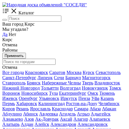
Каталог
Ваш город Кирс
Мы угадали?
Да
Нет
Кирс
Отмена
Районы
Применить
Отмена
Все города
Красноярск
Саратов
Москва
Курск
Севастополь
Санкт-Петербург
Липецк
Сочи
Барнаул
Магнитогорск
Ставрополь
Брянск
Набережные Челны
Тверь
Владивосток
Нижний Новгород
Тольятти
Волгоград
Новокузнецк
Томск
Воронеж
Новосибирск
Тула
Екатеринбург
Омск
Тюмень
Ижевск
Оренбург
Ульяновск
Иркутск
Пенза
Уфа
Казань
Пермь
Хабаровск
Калининград
Ростов-на-Дону
Челябинск
Киров
Рязань
Ярославль
Краснодар
Самара
Абаза
Абакан
Абдулино
Абинск
Авдеевка
Агидель
Агрыз
Адыгейск
Азнакаево
Азов
Ак-Довурак
Аксай
Алагир
Алапаевск
Алатырь
Алдан
Алейск
Александров
Александровск