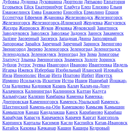
Дубовка
Дудинка
Духовщина
Дюртюли
Дятьково
Евпатория
Егорьевск
Ейск
Екатеринбург
Елабуга
Елец
Елизово
Ельня
Еманжелинск
Емва
Енакиево
Енисейск
Ермолино
Ершов
Ессентуки
Ефремов
Ждановка
Железноводск
Железногорск
Железногорск
Железногорск-Илимский
Жердевка
Жигулевск
Жиздра
Жирновск
Жуков
Жуковка
Жуковский
Завитинск
Заводоуковск
Заволжск
Заволжье
Задонск
Заинск
Закаменск
Залізне
Заозерный
Заозерск
Западная Двина
Заполярный
Запорожье
Зарайск
Заречный
Заречный
Заринск
Звенигово
Звенигород
Зверево
Зеленогорск
Зеленоград
Зеленоградск
Зеленодольск
Зеленокумск
Зерноград
Зея
Зима
Зимогорье
Златоуст
Злынка
Змеиногорск
Знаменск
Золоте
Зоринск
Зубцов
Зугрэс
Зуевка
Ивангород
Иваново
Ивантеевка
Ивдель
Игарка
Ижевск
Избербаш
Изобильный
Иланский
Иловайск
Инза
Иннополис
Инсар
Инта
Ипатово
Ирбит
Иркутск
Ирмино
Исилькуль
Искитим
Истра
Ишим
Ишимбай
Йошкар-
Ола
Кадиевка
Кадников
Казань
Калач
Калач-на-Дону
Калачинск
Калининград
Калининск
Калтан
Калуга
Кальміуське
Калязин
Камбарка
Каменка
Каменка-
Днепровская
Каменногорск
Каменск-Уральский
Каменск-
Шахтинский
Камень-на-Оби
Камешково
Камызяк
Камышин
Камышлов
Канаш
Кандалакша
Канск
Карабаново
Карабаш
Карабулак
Карасук
Карачаевск
Карачев
Каргат
Каргополь
Карпинск
Карталы
Касимов
Касли
Каспийск
Катав-Ивановск
Катайск
Каховка
Качканар
Кашин
Кашира
Кедровый