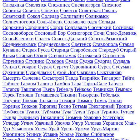
Слюдянка
Смоленск
Снежинск
Снежногорск
Снежное
Собинка
Советск
Советск
Советск
Советская Гавань
Советский
Сокол
Соледар
Солигалич
Соликамск
Солнечногорск
Соль-Илецк
Сольвычегодск
Сольцы
Сорокино
Сорочинск
Сорск
Сортавала
Сосенский
Сосновка
Сосновоборск
Сосновый Бор
Сосногорск
Сочи
Спас-Деменск
Спас-Клепики
Спасск
Спасск-Дальний
Спасск-Рязанский
Среднеколымск
Среднеуральск
Сретенск
Ставрополь
Старая
Купавна
Старая Русса
Старица
Старобельск
Стародуб
Старый
Крым
Старый Оскол
Стерлитамак
Стрежевой
Строитель
Струнино
Ступино
Суворов
Судак
Суджа
Судогда
Суздаль
Сунжа
Суоярви
Сураж
Сургут
Суровикино
Сурск
Сусуман
Сухиничи
Суходільськ
Сухой Лог
Сызрань
Сыктывкар
Сысерть
Сычевка
Сясьстрой
Тавда
Таврийск
Таганрог
Тайга
Тайшет
Талдом
Талица
Тамбов
Тара
Тарко-Сале
Таруса
Татарск
Таштагол
Тверь
Теберда
Тейково
Темников
Темрюк
Терек
Тетюши
Тимашевск
Тихвин
Тихорецк
Тобольск
Тогучин
Токмак
Тольятти
Томари
Томмот
Томск
Топки
Торецьк
Торжок
Торопец
Тосно
Тотьма
Трехгорный
Троицк
Трубчевск
Туапсе
Туймазы
Тула
Тулун
Туран
Туринск
Тутаев
Тында
Тырныауз
Тюкалинск
Тюмень
Уварово
Углегорск
Угледар
Углич
Удачный
Удомля
Ужур
Узловая
Украинск
Улан-
Удэ
Ульяновск
Унеча
Урай
Урень
Уржум
Урус-Мартан
Урюпинск
Усинск
Усмань
Усолье
Усолье-Сибирское
Уссурийск
Усть-Джегута
Усть-Илимск
Усть-Катав
Усть-Кут