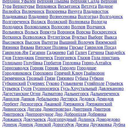
Верхний Уфалей
Верхняя Пышма
Верхняя Салда
Верхняя
Тура
Верхотурье
Верхоянск
Весьегонск
Ветлуга
Видное
Вилюйск
Вилючинск
Вихоревка
Вичуга
Владивосток
Владикавказ
Владимир
Вознесеновка
Волгоград
Волгодонск
Волгореченск
Волжск
Волжский
Волноваха
Вологда
Володарск
Волоколамск
Волосово
Волхов
Волчанск
Вольнянск
Вольск
Воркута
Воронеж
Ворсма
Воскресенск
Воткинск
Всеволожск
Вуглегірськ
Вуктыл
Выборг
Выкса
Высоковск
Высоцк
Вытегра
Вышний Волочек
Вяземский
Вязники
Вязьма
Вятские Поляны
Гірське
Гаврилов Посад
Гаврилов-Ям
Гагарин
Гаджиево
Гай
Галич
Гатчина
Гвардейск
Гдов
Геленджик
Геническ
Георгиевск
Глазов
Гола пристань
Голицыно
Голубівка
Горбатов
Горловка
Горно-Алтайск
Горнозаводск
Горняк
Горняк
Городец
Городище
Городовиковск
Гороховец
Горячий Ключ
Грайворон
Гремячинск
Грозный
Грязи
Грязовец
Губаха
Губкин
Губкинский
Гудермес
Гуково
Гулькевичи
Гуляйполе
Гурьевск
Гурьевск
Гусев
Гусиноозерск
Гусь-Хрустальный
Давлеканово
Дагестанские Огни
Далматово
Дальнегорск
Дальнереченск
Данилов
Данков
Дебальцево
Дегтярск
Дедовск
Демидов
Дербент
Десногорск
Джанкой
Дзержинск
Дзержинский
Дивногорск
Дигора
Димитровград
Дмитриев
Дмитров
Дмитровск
Днепрорудное
Дно
Добропілля
Добрянка
Довжанск
Докучаевск
Долгопрудный
Долинск
Домодедово
Донецк
Донецк
Донской
Дорогобуж
Дрезна
Дружковка
Дубна