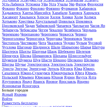
Усть-Лабинск
Устюжна
Уфа
Ухта
Учалы
Уяр
Фатеж
Феодосия
Фокино
Фокино
Фролово
Фрязино
Фурманов
Хабаровск
Хадыженск
Ханты-Мансийск
Харабали
Харовск
Харцызск
Хасавюрт
Хвалынск
Херсон
Хилок
Химки
Холм
Холмск
Хотьково
Хрестівка
Хрустальный
Цивильск
Цимлянск
Циолковский
Чадан
Чайковский
Чапаевск
Чаплыгин
Часов Яр
Чебаркуль
Чебоксары
Чегем
Чекалин
Челябинск
Чердынь
Черемхово
Черепаново
Череповец
Черкесск
Чермоз
Черноголовка
Черногорск
Чернушка
Черняховск
Чехов
Чистополь
Чистяково
Чита
Чкаловск
Чудово
Чулым
Чусовой
Чухлома
Шагонар
Шадринск
Шали
Шарыпово
Шарья
Шатура
Шахтерск
Шахты
Шахунья
Шацк
Шебекино
Шелехов
Шенкурск
Шилка
Шимановск
Шиханы
Шлиссельбург
Шумерля
Шумиха
Шуя
Щастя
Щекино
Щелкино
Щелково
Щигры
Щучье
Электрогорск
Электросталь
Электроугли
Элиста
Энгельс
Энергодар
Эртиль
Югорск
Южа
Южно-
Сахалинск
Южно-Сухокумск
Южноуральск
Юрга
Юрьев-
Польский
Юрьевец
Юрюзань
Юхнов
Ядрин
Якутск
Ялта
Ялуторовск
Янаул
Яранск
Яровое
Ярославль
Ярцево
Ясиноватая
Ясногорск
Больше городов
Ясный
Яхрома
Войти
Разместить бесплатно