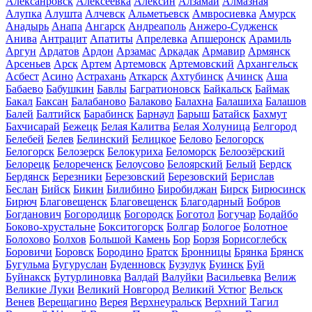
Алексанровск
Алексеевка
Алексин
Алзамай
Алмазная
Алупка
Алушта
Алчевск
Альметьевск
Амвросиевка
Амурск
Анадырь
Анапа
Ангарск
Андреаполь
Анжеро-Судженск
Анива
Антрацит
Апатиты
Апрелевка
Апшеронск
Арамиль
Аргун
Ардатов
Ардон
Арзамас
Аркадак
Армавир
Армянск
Арсеньев
Арск
Артем
Артемовск
Артемовский
Архангельск
Асбест
Асино
Астрахань
Аткарск
Ахтубинск
Ачинск
Аша
Бабаево
Бабушкин
Бавлы
Багратионовск
Байкальск
Баймак
Бакал
Баксан
Балабаново
Балаково
Балахна
Балашиха
Балашов
Балей
Балтийск
Барабинск
Барнаул
Барыш
Батайск
Бахмут
Бахчисарай
Бежецк
Белая Калитва
Белая Холуница
Белгород
Белебей
Белев
Белинский
Белицкое
Белово
Белогорск
Белогорск
Белозерск
Белокуриха
Беломорск
Белоозёрский
Белорецк
Белореченск
Белоусово
Белоярский
Белый
Бердск
Бердянск
Березники
Березовский
Березовский
Берислав
Беслан
Бийск
Бикин
Билибино
Биробиджан
Бирск
Бирюсинск
Бирюч
Благовещенск
Благовещенск
Благодарный
Бобров
Богданович
Богородицк
Богородск
Боготол
Богучар
Бодайбо
Боково-хрустальне
Бокситогорск
Болгар
Бологое
Болотное
Болохово
Болхов
Большой Камень
Бор
Борзя
Борисоглебск
Боровичи
Боровск
Бородино
Братск
Бронницы
Брянка
Брянск
Бугульма
Бугуруслан
Буденновск
Бузулук
Буинск
Буй
Буйнакск
Бутурлиновка
Валдай
Валуйки
Васильевка
Велиж
Великие Луки
Великий Новгород
Великий Устюг
Вельск
Венев
Верещагино
Верея
Верхнеуральск
Верхний Тагил