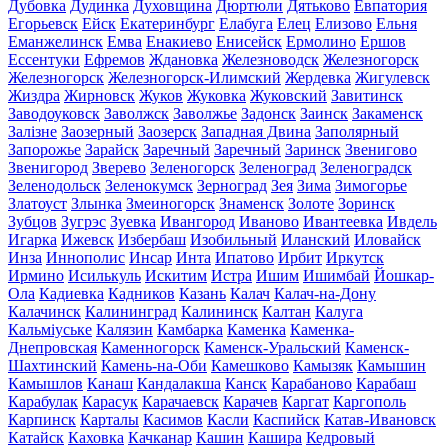
Дубовка
Дудинка
Духовщина
Дюртюли
Дятьково
Евпатория
Егорьевск
Ейск
Екатеринбург
Елабуга
Елец
Елизово
Ельня
Еманжелинск
Емва
Енакиево
Енисейск
Ермолино
Ершов
Ессентуки
Ефремов
Ждановка
Железноводск
Железногорск
Железногорск
Железногорск-Илимский
Жердевка
Жигулевск
Жиздра
Жирновск
Жуков
Жуковка
Жуковский
Завитинск
Заводоуковск
Заволжск
Заволжье
Задонск
Заинск
Закаменск
Залізне
Заозерный
Заозерск
Западная Двина
Заполярный
Запорожье
Зарайск
Заречный
Заречный
Заринск
Звенигово
Звенигород
Зверево
Зеленогорск
Зеленоград
Зеленоградск
Зеленодольск
Зеленокумск
Зерноград
Зея
Зима
Зимогорье
Златоуст
Злынка
Змеиногорск
Знаменск
Золоте
Зоринск
Зубцов
Зугрэс
Зуевка
Ивангород
Иваново
Ивантеевка
Ивдель
Игарка
Ижевск
Избербаш
Изобильный
Иланский
Иловайск
Инза
Иннополис
Инсар
Инта
Ипатово
Ирбит
Иркутск
Ирмино
Исилькуль
Искитим
Истра
Ишим
Ишимбай
Йошкар-
Ола
Кадиевка
Кадников
Казань
Калач
Калач-на-Дону
Калачинск
Калининград
Калининск
Калтан
Калуга
Кальміуське
Калязин
Камбарка
Каменка
Каменка-
Днепровская
Каменногорск
Каменск-Уральский
Каменск-
Шахтинский
Камень-на-Оби
Камешково
Камызяк
Камышин
Камышлов
Канаш
Кандалакша
Канск
Карабаново
Карабаш
Карабулак
Карасук
Карачаевск
Карачев
Каргат
Каргополь
Карпинск
Карталы
Касимов
Касли
Каспийск
Катав-Ивановск
Катайск
Каховка
Качканар
Кашин
Кашира
Кедровый