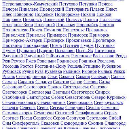
Петропавловск-Камчатский
Петухово
Петушки
Печора
Печоры
Пикалево
Пионерский
Питкяранта
Плавск
Пласт
Плес
Поворино
Подольск
Подпорожье
Покачи
Покров
Покровск
Покровск
Полевской
Полесск
Пологи
Полысаево
Полярные Зори
Полярный
Попасная
Поронайск
Порхов
Похвистнево
Почеп
Починок
Пошехонье
Правдинск
Приволжск
Приволье
Приморск
Приморск
Приморск
Приморско-Ахтарск
Приозерск
Прокопьевск
Пролетарск
Протвино
Прохладный
Псков
Пугачев
Пудож
Пустошка
Пучеж
Пушкино
Пущино
Пыталово
Пыть-Ях
Пятигорск
Радужный
Радужный
Райчихинск
Раменское
Рассказово
Ревда
Реж
Реутов
Ржев
Ровеньки
Родинское
Родники
Рославль
Россошь
Ростов
Ростов-на-Дону
Рошаль
Ртищево
Рубежное
Рубцовск
Рудня
Руза
Рузаевка
Рыбинск
Рыбное
Рыльск
Ряжск
Рязань
Сєвєродонецьк
Саки
Салават
Салаир
Салехард
Сальск
Самара
Саранск
Сарапул
Саратов
Саров
Сасово
Сатка
Сафоново
Саяногорск
Саянск
Світлодарськ
Сватово
Светлогорск
Светлоград
Светлый
Светогорск
Свирск
Свободный
Святогірськ
Себеж
Севастополь
Северо-Курильск
Северобайкальск
Северодвинск
Североморск
Североуральск
Северск
Северск
Севск
Сегежа
Селидово
Сельцо
Семенов
Семикаракорск
Семилуки
Сенгилей
Серафимович
Сергач
Сергиев Посад
Сердобск
Серов
Серпухов
Сертолово
Сибай
Сим
Симферополь
Скадовск
Сковородино
Скопин
Славгород
Славск
Славянск
Славянск-на-Кубани
Сланцы
Слободской