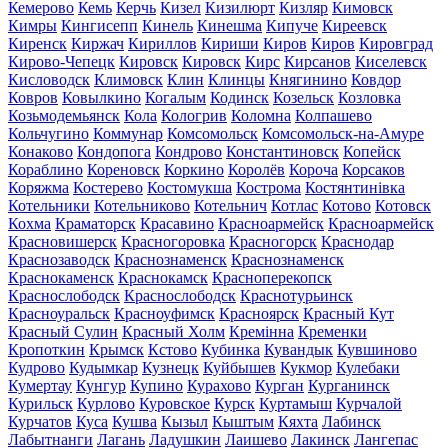
Кемерово
Кемь
Керчь
Кизел
Кизилюрт
Кизляр
Кимовск
Кимры
Кингисепп
Кинель
Кинешма
Кипуче
Киреевск
Киренск
Киржач
Кириллов
Кириши
Киров
Киров
Кировград
Кирово-Чепецк
Кировск
Кировск
Кирс
Кирсанов
Киселевск
Кисловодск
Климовск
Клин
Клинцы
Княгинино
Ковдор
Ковров
Ковылкино
Когалым
Кодинск
Козельск
Козловка
Козьмодемьянск
Кола
Кологрив
Коломна
Колпашево
Кольчугино
Коммунар
Комсомольск
Комсомольск-на-Амуре
Конаково
Кондопога
Кондрово
Константиновск
Копейск
Кораблино
Кореновск
Коркино
Королёв
Короча
Корсаков
Коряжма
Костерево
Костомукша
Кострома
Костянтинівка
Котельники
Котельниково
Котельнич
Котлас
Котово
Котовск
Кохма
Краматорск
Красавино
Красноармейск
Красноармейск
Красновишерск
Красногоровка
Красногорск
Краснодар
Краснозаводск
Краснознаменск
Краснознаменск
Краснокаменск
Краснокамск
Красноперекопск
Краснослободск
Краснослободск
Краснотурьинск
Красноуральск
Красноуфимск
Красноярск
Красный Кут
Красный Сулин
Красный Холм
Кремінна
Кременки
Кропоткин
Крымск
Кстово
Кубинка
Кувандык
Кувшиново
Кудрово
Кудымкар
Кузнецк
Куйбышев
Кукмор
Кулебаки
Кумертау
Кунгур
Купино
Курахово
Курган
Курганинск
Курильск
Курлово
Куровское
Курск
Куртамыш
Курчалой
Курчатов
Куса
Кушва
Кызыл
Кыштым
Кяхта
Лабинск
Лабытнанги
Лагань
Ладушкин
Лаишево
Лакинск
Лангепас