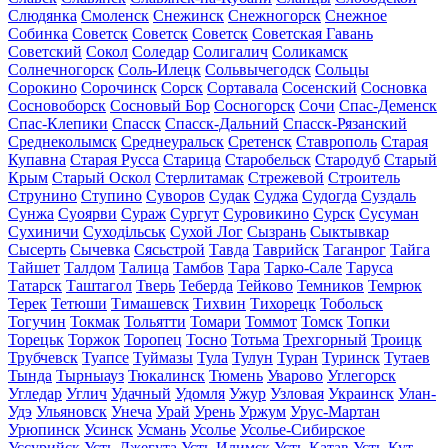
Слюдянка
Смоленск
Снежинск
Снежногорск
Снежное
Собинка
Советск
Советск
Советск
Советская Гавань
Советский
Сокол
Соледар
Солигалич
Соликамск
Солнечногорск
Соль-Илецк
Сольвычегодск
Сольцы
Сорокино
Сорочинск
Сорск
Сортавала
Сосенский
Сосновка
Сосновоборск
Сосновый Бор
Сосногорск
Сочи
Спас-Деменск
Спас-Клепики
Спасск
Спасск-Дальний
Спасск-Рязанский
Среднеколымск
Среднеуральск
Сретенск
Ставрополь
Старая
Купавна
Старая Русса
Старица
Старобельск
Стародуб
Старый
Крым
Старый Оскол
Стерлитамак
Стрежевой
Строитель
Струнино
Ступино
Суворов
Судак
Суджа
Судогда
Суздаль
Сунжа
Суоярви
Сураж
Сургут
Суровикино
Сурск
Сусуман
Сухиничи
Суходільськ
Сухой Лог
Сызрань
Сыктывкар
Сысерть
Сычевка
Сясьстрой
Тавда
Таврийск
Таганрог
Тайга
Тайшет
Талдом
Талица
Тамбов
Тара
Тарко-Сале
Таруса
Татарск
Таштагол
Тверь
Теберда
Тейково
Темников
Темрюк
Терек
Тетюши
Тимашевск
Тихвин
Тихорецк
Тобольск
Тогучин
Токмак
Тольятти
Томари
Томмот
Томск
Топки
Торецьк
Торжок
Торопец
Тосно
Тотьма
Трехгорный
Троицк
Трубчевск
Туапсе
Туймазы
Тула
Тулун
Туран
Туринск
Тутаев
Тында
Тырныауз
Тюкалинск
Тюмень
Уварово
Углегорск
Угледар
Углич
Удачный
Удомля
Ужур
Узловая
Украинск
Улан-
Удэ
Ульяновск
Унеча
Урай
Урень
Уржум
Урус-Мартан
Урюпинск
Усинск
Усмань
Усолье
Усолье-Сибирское
Уссурийск
Усть-Джегута
Усть-Илимск
Усть-Катав
Усть-Кут