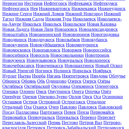
Нерюнгри
Нестеров
Нефтегорск
Нефтекамск
Нефтекумск
Нефтеюганск
Нея
Нижневартовск
Нижнекамск
Нижнеудинск
Нижние Серги
Нижний Ломов
Нижний Новгород
Нижний
Тагил
Нижняя Салда
Нижняя Тура
Николаевск
Николаевск-
на-Амуре
Никольск
Никольск
Никольское
Новая Каховка
Новая Ладога
Новая Ляля
Новоазовск
Новоалександровск
Новоалтайск
Новоаннинский
Нововоронеж
Новогродовка
Новодвинск
Новодружеск
Новозыбков
Новокубанск
Новокузнецк
Новокуйбышевск
Новомичуринск
Новомосковск
Новопавловск
Новоржев
Новороссийск
Новосибирск
Новосиль
Новосокольники
Новотроицк
Новоузенск
Новоульяновск
Новоуральск
Новохоперск
Новочебоксарск
Новочеркасск
Новошахтинск
Новый Оскол
Новый Уренгой
Ногинск
Нолинск
Норильск
Ноябрьск
Нурлат
Нытва
Нюрба
Нягань
Нязепетровск
Няндома
Облучье
Обнинск
Обоянь
Обь
Одинцово
Озерск
Озерск
Озёры
Октябрьск
Октябрьский
Окуловка
Олекминск
Оленегорск
Олешки
Олонец
Омск
Омутнинск
Онега
Опочка
Орёл
Оренбург
Орехов
Орехово-Зуево
Орлов
Орск
Оса
Осинники
Осташков
Остров
Островной
Острогожск
Отрадное
Отрадный
Оха
Оханск
Очер
Павлово
Павловск
Павловский
Посад
Палласовка
Партизанск
Певек
Пенза
Первомайск
Первомайск
Первоуральск
Перевальск
Перевоз
Пересвет
Переславль-Залесский
Пермь
Пестово
Петров Вал
Петрово-
красносілля
Петровск
Петровск-Забайкальский
Петрозаводск