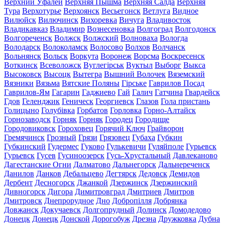
Верхний Уфалей
Верхняя Пышма
Верхняя Салда
Верхняя
Тура
Верхотурье
Верхоянск
Весьегонск
Ветлуга
Видное
Вилюйск
Вилючинск
Вихоревка
Вичуга
Владивосток
Владикавказ
Владимир
Вознесеновка
Волгоград
Волгодонск
Волгореченск
Волжск
Волжский
Волноваха
Вологда
Володарск
Волоколамск
Волосово
Волхов
Волчанск
Вольнянск
Вольск
Воркута
Воронеж
Ворсма
Воскресенск
Воткинск
Всеволожск
Вуглегірськ
Вуктыл
Выборг
Выкса
Высоковск
Высоцк
Вытегра
Вышний Волочек
Вяземский
Вязники
Вязьма
Вятские Поляны
Гірське
Гаврилов Посад
Гаврилов-Ям
Гагарин
Гаджиево
Гай
Галич
Гатчина
Гвардейск
Гдов
Геленджик
Геническ
Георгиевск
Глазов
Гола пристань
Голицыно
Голубівка
Горбатов
Горловка
Горно-Алтайск
Горнозаводск
Горняк
Горняк
Городец
Городище
Городовиковск
Гороховец
Горячий Ключ
Грайворон
Гремячинск
Грозный
Грязи
Грязовец
Губаха
Губкин
Губкинский
Гудермес
Гуково
Гулькевичи
Гуляйполе
Гурьевск
Гурьевск
Гусев
Гусиноозерск
Гусь-Хрустальный
Давлеканово
Дагестанские Огни
Далматово
Дальнегорск
Дальнереченск
Данилов
Данков
Дебальцево
Дегтярск
Дедовск
Демидов
Дербент
Десногорск
Джанкой
Дзержинск
Дзержинский
Дивногорск
Дигора
Димитровград
Дмитриев
Дмитров
Дмитровск
Днепрорудное
Дно
Добропілля
Добрянка
Довжанск
Докучаевск
Долгопрудный
Долинск
Домодедово
Донецк
Донецк
Донской
Дорогобуж
Дрезна
Дружковка
Дубна