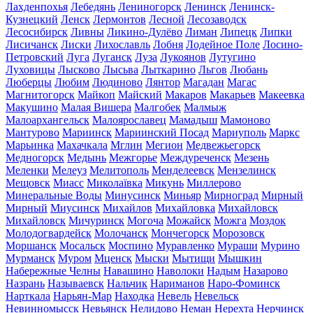
Лахденпохья
Лебедянь
Лениногорск
Ленинск
Ленинск-
Кузнецкий
Ленск
Лермонтов
Лесной
Лесозаводск
Лесосибирск
Ливны
Ликино-Дулёво
Лиман
Липецк
Липки
Лисичанск
Лиски
Лихославль
Лобня
Лодейное Поле
Лосино-
Петровский
Луга
Луганск
Луза
Лукоянов
Лутугино
Луховицы
Лысково
Лысьва
Лыткарино
Льгов
Любань
Люберцы
Любим
Людиново
Лянтор
Магадан
Магас
Магнитогорск
Майкоп
Майский
Макаров
Макарьев
Макеевка
Макушино
Малая Вишера
Малгобек
Малмыж
Малоархангельск
Малоярославец
Мамадыш
Мамоново
Мантурово
Мариинск
Мариинский Посад
Мариуполь
Маркс
Марьинка
Махачкала
Мглин
Мегион
Медвежьегорск
Медногорск
Медынь
Межгорье
Междуреченск
Мезень
Меленки
Мелеуз
Мелитополь
Менделеевск
Мензелинск
Мещовск
Миасс
Миколаївка
Микунь
Миллерово
Минеральные Воды
Минусинск
Миньяр
Мирноград
Мирный
Мирный
Миусинск
Михайлов
Михайловка
Михайловск
Михайловск
Мичуринск
Могоча
Можайск
Можга
Моздок
Молодогвардейск
Молочанск
Мончегорск
Морозовск
Моршанск
Мосальск
Моспино
Муравленко
Мураши
Мурино
Мурманск
Муром
Мценск
Мыски
Мытищи
Мышкин
Набережные Челны
Навашино
Наволоки
Надым
Назарово
Назрань
Называевск
Нальчик
Нариманов
Наро-Фоминск
Нарткала
Нарьян-Мар
Находка
Невель
Невельск
Невинномысск
Невьянск
Нелидово
Неман
Нерехта
Нерчинск