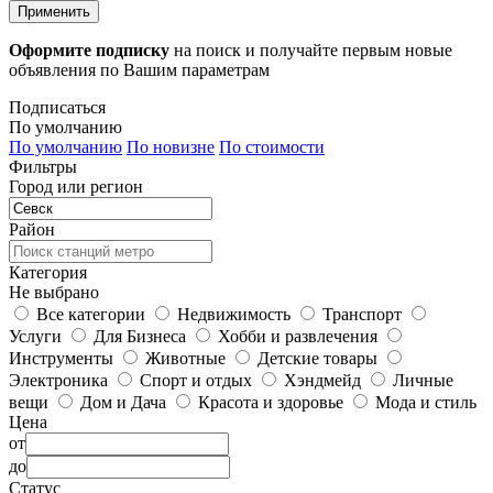
Применить
Оформите подписку
на поиск и получайте первым новые
объявления по Вашим параметрам
Подписаться
По умолчанию
По умолчанию
По новизне
По стоимости
Фильтры
Город или регион
Район
Категория
Не выбрано
Все категории
Недвижимость
Транспорт
Услуги
Для Бизнеса
Хобби и развлечения
Инструменты
Животные
Детские товары
Электроника
Спорт и отдых
Хэндмейд
Личные
вещи
Дом и Дача
Красота и здоровье
Мода и стиль
Цена
от
до
Статус