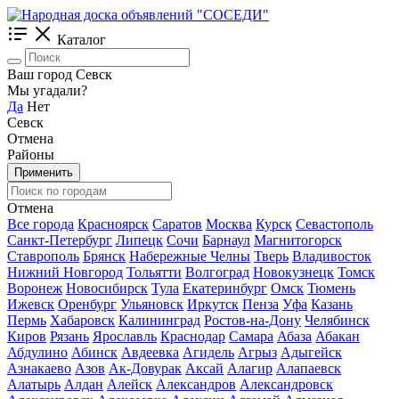
Каталог
Ваш город Севск
Мы угадали?
Да
Нет
Севск
Отмена
Районы
Применить
Отмена
Все города
Красноярск
Саратов
Москва
Курск
Севастополь
Санкт-Петербург
Липецк
Сочи
Барнаул
Магнитогорск
Ставрополь
Брянск
Набережные Челны
Тверь
Владивосток
Нижний Новгород
Тольятти
Волгоград
Новокузнецк
Томск
Воронеж
Новосибирск
Тула
Екатеринбург
Омск
Тюмень
Ижевск
Оренбург
Ульяновск
Иркутск
Пенза
Уфа
Казань
Пермь
Хабаровск
Калининград
Ростов-на-Дону
Челябинск
Киров
Рязань
Ярославль
Краснодар
Самара
Абаза
Абакан
Абдулино
Абинск
Авдеевка
Агидель
Агрыз
Адыгейск
Азнакаево
Азов
Ак-Довурак
Аксай
Алагир
Алапаевск
Алатырь
Алдан
Алейск
Александров
Александровск