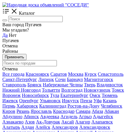
Каталог
Ваш город Пугачев
Мы угадали?
Да
Нет
Пугачев
Отмена
Районы
Применить
Отмена
Все города
Красноярск
Саратов
Москва
Курск
Севастополь
Санкт-Петербург
Липецк
Сочи
Барнаул
Магнитогорск
Ставрополь
Брянск
Набережные Челны
Тверь
Владивосток
Нижний Новгород
Тольятти
Волгоград
Новокузнецк
Томск
Воронеж
Новосибирск
Тула
Екатеринбург
Омск
Тюмень
Ижевск
Оренбург
Ульяновск
Иркутск
Пенза
Уфа
Казань
Пермь
Хабаровск
Калининград
Ростов-на-Дону
Челябинск
Киров
Рязань
Ярославль
Краснодар
Самара
Абаза
Абакан
Абдулино
Абинск
Авдеевка
Агидель
Агрыз
Адыгейск
Азнакаево
Азов
Ак-Довурак
Аксай
Алагир
Алапаевск
Алатырь
Алдан
Алейск
Александров
Александровск