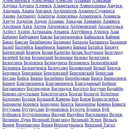
Алексанровск
Алексеевка
Алексин
Алзамай
Алмазная
Алупка
Алушта
Алчевск
Альметьевск
Амвросиевка
Амурск
Анадырь
Анапа
Ангарск
Андреаполь
Анжеро-Судженск
Анива
Антрацит
Апатиты
Апрелевка
Апшеронск
Арамиль
Аргун
Ардатов
Ардон
Арзамас
Аркадак
Армавир
Армянск
Арсеньев
Арск
Артем
Артемовск
Артемовский
Архангельск
Асбест
Асино
Астрахань
Аткарск
Ахтубинск
Ачинск
Аша
Бабаево
Бабушкин
Бавлы
Багратионовск
Байкальск
Баймак
Бакал
Баксан
Балабаново
Балаково
Балахна
Балашиха
Балашов
Балей
Балтийск
Барабинск
Барнаул
Барыш
Батайск
Бахмут
Бахчисарай
Бежецк
Белая Калитва
Белая Холуница
Белгород
Белебей
Белев
Белинский
Белицкое
Белово
Белогорск
Белогорск
Белозерск
Белокуриха
Беломорск
Белоозёрский
Белорецк
Белореченск
Белоусово
Белоярский
Белый
Бердск
Бердянск
Березники
Березовский
Березовский
Берислав
Беслан
Бийск
Бикин
Билибино
Биробиджан
Бирск
Бирюсинск
Бирюч
Благовещенск
Благовещенск
Благодарный
Бобров
Богданович
Богородицк
Богородск
Боготол
Богучар
Бодайбо
Боково-хрустальне
Бокситогорск
Болгар
Бологое
Болотное
Болохово
Болхов
Большой Камень
Бор
Борзя
Борисоглебск
Боровичи
Боровск
Бородино
Братск
Бронницы
Брянка
Брянск
Бугульма
Бугуруслан
Буденновск
Бузулук
Буинск
Буй
Буйнакск
Бутурлиновка
Валдай
Валуйки
Васильевка
Велиж
Великие Луки
Великий Новгород
Великий Устюг
Вельск
Венев
Верещагино
Верея
Верхнеуральск
Верхний Тагил