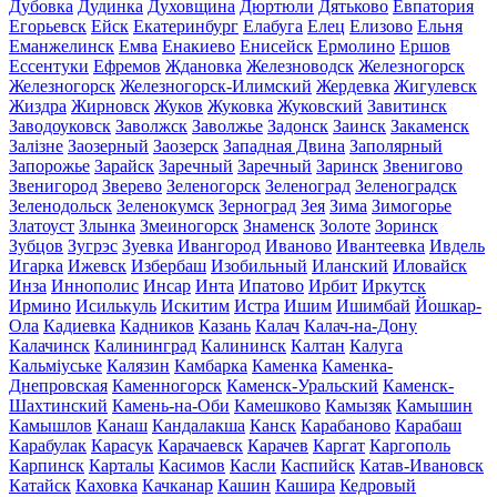
Дубовка
Дудинка
Духовщина
Дюртюли
Дятьково
Евпатория
Егорьевск
Ейск
Екатеринбург
Елабуга
Елец
Елизово
Ельня
Еманжелинск
Емва
Енакиево
Енисейск
Ермолино
Ершов
Ессентуки
Ефремов
Ждановка
Железноводск
Железногорск
Железногорск
Железногорск-Илимский
Жердевка
Жигулевск
Жиздра
Жирновск
Жуков
Жуковка
Жуковский
Завитинск
Заводоуковск
Заволжск
Заволжье
Задонск
Заинск
Закаменск
Залізне
Заозерный
Заозерск
Западная Двина
Заполярный
Запорожье
Зарайск
Заречный
Заречный
Заринск
Звенигово
Звенигород
Зверево
Зеленогорск
Зеленоград
Зеленоградск
Зеленодольск
Зеленокумск
Зерноград
Зея
Зима
Зимогорье
Златоуст
Злынка
Змеиногорск
Знаменск
Золоте
Зоринск
Зубцов
Зугрэс
Зуевка
Ивангород
Иваново
Ивантеевка
Ивдель
Игарка
Ижевск
Избербаш
Изобильный
Иланский
Иловайск
Инза
Иннополис
Инсар
Инта
Ипатово
Ирбит
Иркутск
Ирмино
Исилькуль
Искитим
Истра
Ишим
Ишимбай
Йошкар-
Ола
Кадиевка
Кадников
Казань
Калач
Калач-на-Дону
Калачинск
Калининград
Калининск
Калтан
Калуга
Кальміуське
Калязин
Камбарка
Каменка
Каменка-
Днепровская
Каменногорск
Каменск-Уральский
Каменск-
Шахтинский
Камень-на-Оби
Камешково
Камызяк
Камышин
Камышлов
Канаш
Кандалакша
Канск
Карабаново
Карабаш
Карабулак
Карасук
Карачаевск
Карачев
Каргат
Каргополь
Карпинск
Карталы
Касимов
Касли
Каспийск
Катав-Ивановск
Катайск
Каховка
Качканар
Кашин
Кашира
Кедровый