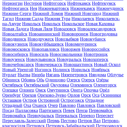
Нерюнгри
Нестеров
Нефтегорск
Нефтекамск
Нефтекумск
Нефтеюганск
Нея
Нижневартовск
Нижнекамск
Нижнеудинск
Нижние Серги
Нижний Ломов
Нижний Новгород
Нижний
Тагил
Нижняя Салда
Нижняя Тура
Николаевск
Николаевск-
на-Амуре
Никольск
Никольск
Никольское
Новая Каховка
Новая Ладога
Новая Ляля
Новоазовск
Новоалександровск
Новоалтайск
Новоаннинский
Нововоронеж
Новогродовка
Новодвинск
Новодружеск
Новозыбков
Новокубанск
Новокузнецк
Новокуйбышевск
Новомичуринск
Новомосковск
Новопавловск
Новоржев
Новороссийск
Новосибирск
Новосиль
Новосокольники
Новотроицк
Новоузенск
Новоульяновск
Новоуральск
Новохоперск
Новочебоксарск
Новочеркасск
Новошахтинск
Новый Оскол
Новый Уренгой
Ногинск
Нолинск
Норильск
Ноябрьск
Нурлат
Нытва
Нюрба
Нягань
Нязепетровск
Няндома
Облучье
Обнинск
Обоянь
Обь
Одинцово
Озерск
Озерск
Озёры
Октябрьск
Октябрьский
Окуловка
Олекминск
Оленегорск
Олешки
Олонец
Омск
Омутнинск
Онега
Опочка
Орёл
Оренбург
Орехов
Орехово-Зуево
Орлов
Орск
Оса
Осинники
Осташков
Остров
Островной
Острогожск
Отрадное
Отрадный
Оха
Оханск
Очер
Павлово
Павловск
Павловский
Посад
Палласовка
Партизанск
Певек
Пенза
Первомайск
Первомайск
Первоуральск
Перевальск
Перевоз
Пересвет
Переславль-Залесский
Пермь
Пестово
Петров Вал
Петрово-
красносілля
Петровск
Петровск-Забайкальский
Петрозаводск