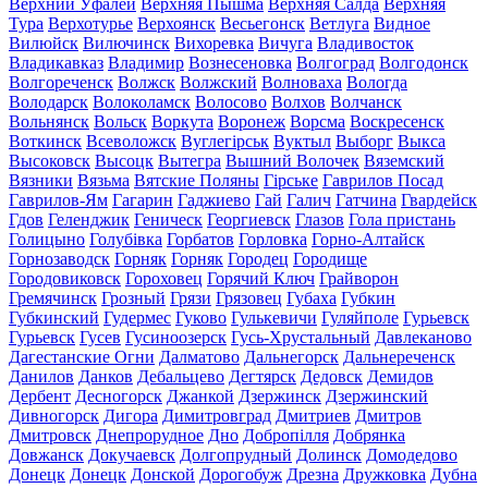
Верхний Уфалей
Верхняя Пышма
Верхняя Салда
Верхняя
Тура
Верхотурье
Верхоянск
Весьегонск
Ветлуга
Видное
Вилюйск
Вилючинск
Вихоревка
Вичуга
Владивосток
Владикавказ
Владимир
Вознесеновка
Волгоград
Волгодонск
Волгореченск
Волжск
Волжский
Волноваха
Вологда
Володарск
Волоколамск
Волосово
Волхов
Волчанск
Вольнянск
Вольск
Воркута
Воронеж
Ворсма
Воскресенск
Воткинск
Всеволожск
Вуглегірськ
Вуктыл
Выборг
Выкса
Высоковск
Высоцк
Вытегра
Вышний Волочек
Вяземский
Вязники
Вязьма
Вятские Поляны
Гірське
Гаврилов Посад
Гаврилов-Ям
Гагарин
Гаджиево
Гай
Галич
Гатчина
Гвардейск
Гдов
Геленджик
Геническ
Георгиевск
Глазов
Гола пристань
Голицыно
Голубівка
Горбатов
Горловка
Горно-Алтайск
Горнозаводск
Горняк
Горняк
Городец
Городище
Городовиковск
Гороховец
Горячий Ключ
Грайворон
Гремячинск
Грозный
Грязи
Грязовец
Губаха
Губкин
Губкинский
Гудермес
Гуково
Гулькевичи
Гуляйполе
Гурьевск
Гурьевск
Гусев
Гусиноозерск
Гусь-Хрустальный
Давлеканово
Дагестанские Огни
Далматово
Дальнегорск
Дальнереченск
Данилов
Данков
Дебальцево
Дегтярск
Дедовск
Демидов
Дербент
Десногорск
Джанкой
Дзержинск
Дзержинский
Дивногорск
Дигора
Димитровград
Дмитриев
Дмитров
Дмитровск
Днепрорудное
Дно
Добропілля
Добрянка
Довжанск
Докучаевск
Долгопрудный
Долинск
Домодедово
Донецк
Донецк
Донской
Дорогобуж
Дрезна
Дружковка
Дубна