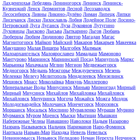
Лахденпохья
Лебедянь
Лениногорск
Ленинск
Ленинск-
Кузнецкий
Ленск
Лермонтов
Лесной
Лесозаводск
Лесосибирск
Ливны
Ликино-Дулёво
Лиман
Липецк
Липки
Лисичанск
Лиски
Лихославль
Лобня
Лодейное Поле
Лосино-
Петровский
Луга
Луганск
Луза
Лукоянов
Лутугино
Луховицы
Лысково
Лысьва
Лыткарино
Льгов
Любань
Люберцы
Любим
Людиново
Лянтор
Магадан
Магас
Магнитогорск
Майкоп
Майский
Макаров
Макарьев
Макеевка
Макушино
Малая Вишера
Малгобек
Малмыж
Малоархангельск
Малоярославец
Мамадыш
Мамоново
Мантурово
Мариинск
Мариинский Посад
Мариуполь
Маркс
Марьинка
Махачкала
Мглин
Мегион
Медвежьегорск
Медногорск
Медынь
Межгорье
Междуреченск
Мезень
Меленки
Мелеуз
Мелитополь
Менделеевск
Мензелинск
Мещовск
Миасс
Миколаївка
Микунь
Миллерово
Минеральные Воды
Минусинск
Миньяр
Мирноград
Мирный
Мирный
Миусинск
Михайлов
Михайловка
Михайловск
Михайловск
Мичуринск
Могоча
Можайск
Можга
Моздок
Молодогвардейск
Молочанск
Мончегорск
Морозовск
Моршанск
Мосальск
Моспино
Муравленко
Мураши
Мурино
Мурманск
Муром
Мценск
Мыски
Мытищи
Мышкин
Набережные Челны
Навашино
Наволоки
Надым
Назарово
Назрань
Называевск
Нальчик
Нариманов
Наро-Фоминск
Нарткала
Нарьян-Мар
Находка
Невель
Невельск
Невинномысск
Невьянск
Нелидово
Неман
Нерехта
Нерчинск