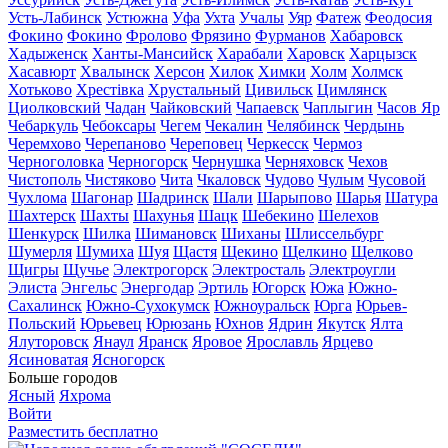
Усть-Лабинск
Устюжна
Уфа
Ухта
Учалы
Уяр
Фатеж
Феодосия
Фокино
Фокино
Фролово
Фрязино
Фурманов
Хабаровск
Хадыженск
Ханты-Мансийск
Харабали
Харовск
Харцызск
Хасавюрт
Хвалынск
Херсон
Хилок
Химки
Холм
Холмск
Хотьково
Хрестівка
Хрустальный
Цивильск
Цимлянск
Циолковский
Чадан
Чайковский
Чапаевск
Чаплыгин
Часов Яр
Чебаркуль
Чебоксары
Чегем
Чекалин
Челябинск
Чердынь
Черемхово
Черепаново
Череповец
Черкесск
Чермоз
Черноголовка
Черногорск
Чернушка
Черняховск
Чехов
Чистополь
Чистяково
Чита
Чкаловск
Чудово
Чулым
Чусовой
Чухлома
Шагонар
Шадринск
Шали
Шарыпово
Шарья
Шатура
Шахтерск
Шахты
Шахунья
Шацк
Шебекино
Шелехов
Шенкурск
Шилка
Шимановск
Шиханы
Шлиссельбург
Шумерля
Шумиха
Шуя
Щастя
Щекино
Щелкино
Щелково
Щигры
Щучье
Электрогорск
Электросталь
Электроугли
Элиста
Энгельс
Энергодар
Эртиль
Югорск
Южа
Южно-
Сахалинск
Южно-Сухокумск
Южноуральск
Юрга
Юрьев-
Польский
Юрьевец
Юрюзань
Юхнов
Ядрин
Якутск
Ялта
Ялуторовск
Янаул
Яранск
Яровое
Ярославль
Ярцево
Ясиноватая
Ясногорск
Больше городов
Ясный
Яхрома
Войти
Разместить бесплатно