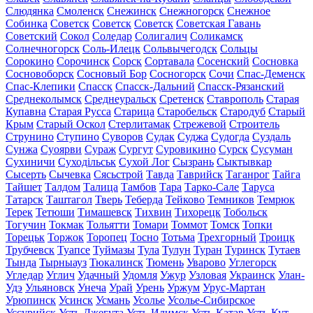
Слюдянка
Смоленск
Снежинск
Снежногорск
Снежное
Собинка
Советск
Советск
Советск
Советская Гавань
Советский
Сокол
Соледар
Солигалич
Соликамск
Солнечногорск
Соль-Илецк
Сольвычегодск
Сольцы
Сорокино
Сорочинск
Сорск
Сортавала
Сосенский
Сосновка
Сосновоборск
Сосновый Бор
Сосногорск
Сочи
Спас-Деменск
Спас-Клепики
Спасск
Спасск-Дальний
Спасск-Рязанский
Среднеколымск
Среднеуральск
Сретенск
Ставрополь
Старая
Купавна
Старая Русса
Старица
Старобельск
Стародуб
Старый
Крым
Старый Оскол
Стерлитамак
Стрежевой
Строитель
Струнино
Ступино
Суворов
Судак
Суджа
Судогда
Суздаль
Сунжа
Суоярви
Сураж
Сургут
Суровикино
Сурск
Сусуман
Сухиничи
Суходільськ
Сухой Лог
Сызрань
Сыктывкар
Сысерть
Сычевка
Сясьстрой
Тавда
Таврийск
Таганрог
Тайга
Тайшет
Талдом
Талица
Тамбов
Тара
Тарко-Сале
Таруса
Татарск
Таштагол
Тверь
Теберда
Тейково
Темников
Темрюк
Терек
Тетюши
Тимашевск
Тихвин
Тихорецк
Тобольск
Тогучин
Токмак
Тольятти
Томари
Томмот
Томск
Топки
Торецьк
Торжок
Торопец
Тосно
Тотьма
Трехгорный
Троицк
Трубчевск
Туапсе
Туймазы
Тула
Тулун
Туран
Туринск
Тутаев
Тында
Тырныауз
Тюкалинск
Тюмень
Уварово
Углегорск
Угледар
Углич
Удачный
Удомля
Ужур
Узловая
Украинск
Улан-
Удэ
Ульяновск
Унеча
Урай
Урень
Уржум
Урус-Мартан
Урюпинск
Усинск
Усмань
Усолье
Усолье-Сибирское
Уссурийск
Усть-Джегута
Усть-Илимск
Усть-Катав
Усть-Кут