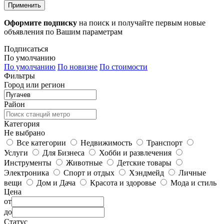
Применить
Оформите подписку
на поиск и получайте первым новые
объявления по Вашим параметрам
Подписаться
По умолчанию
По умолчанию
По новизне
По стоимости
Фильтры
Город или регион
Район
Категория
Не выбрано
Все категории
Недвижимость
Транспорт
Услуги
Для Бизнеса
Хобби и развлечения
Инструменты
Животные
Детские товары
Электроника
Спорт и отдых
Хэндмейд
Личные
вещи
Дом и Дача
Красота и здоровье
Мода и стиль
Цена
от
до
Статус