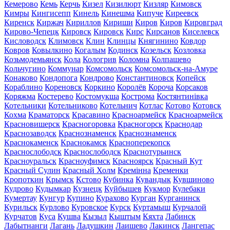
Кемерово
Кемь
Керчь
Кизел
Кизилюрт
Кизляр
Кимовск
Кимры
Кингисепп
Кинель
Кинешма
Кипуче
Киреевск
Киренск
Киржач
Кириллов
Кириши
Киров
Киров
Кировград
Кирово-Чепецк
Кировск
Кировск
Кирс
Кирсанов
Киселевск
Кисловодск
Климовск
Клин
Клинцы
Княгинино
Ковдор
Ковров
Ковылкино
Когалым
Кодинск
Козельск
Козловка
Козьмодемьянск
Кола
Кологрив
Коломна
Колпашево
Кольчугино
Коммунар
Комсомольск
Комсомольск-на-Амуре
Конаково
Кондопога
Кондрово
Константиновск
Копейск
Кораблино
Кореновск
Коркино
Королёв
Короча
Корсаков
Коряжма
Костерево
Костомукша
Кострома
Костянтинівка
Котельники
Котельниково
Котельнич
Котлас
Котово
Котовск
Кохма
Краматорск
Красавино
Красноармейск
Красноармейск
Красновишерск
Красногоровка
Красногорск
Краснодар
Краснозаводск
Краснознаменск
Краснознаменск
Краснокаменск
Краснокамск
Красноперекопск
Краснослободск
Краснослободск
Краснотурьинск
Красноуральск
Красноуфимск
Красноярск
Красный Кут
Красный Сулин
Красный Холм
Кремінна
Кременки
Кропоткин
Крымск
Кстово
Кубинка
Кувандык
Кувшиново
Кудрово
Кудымкар
Кузнецк
Куйбышев
Кукмор
Кулебаки
Кумертау
Кунгур
Купино
Курахово
Курган
Курганинск
Курильск
Курлово
Куровское
Курск
Куртамыш
Курчалой
Курчатов
Куса
Кушва
Кызыл
Кыштым
Кяхта
Лабинск
Лабытнанги
Лагань
Ладушкин
Лаишево
Лакинск
Лангепас