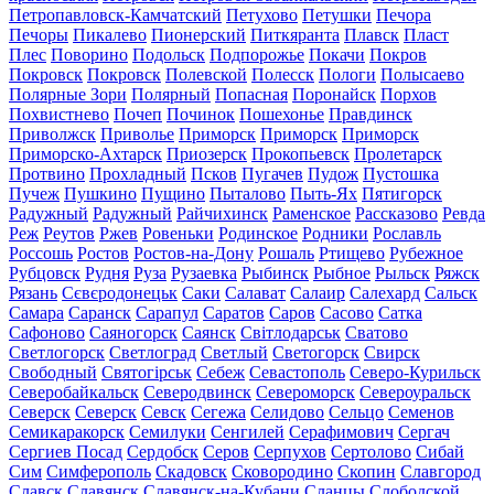
Петропавловск-Камчатский
Петухово
Петушки
Печора
Печоры
Пикалево
Пионерский
Питкяранта
Плавск
Пласт
Плес
Поворино
Подольск
Подпорожье
Покачи
Покров
Покровск
Покровск
Полевской
Полесск
Пологи
Полысаево
Полярные Зори
Полярный
Попасная
Поронайск
Порхов
Похвистнево
Почеп
Починок
Пошехонье
Правдинск
Приволжск
Приволье
Приморск
Приморск
Приморск
Приморско-Ахтарск
Приозерск
Прокопьевск
Пролетарск
Протвино
Прохладный
Псков
Пугачев
Пудож
Пустошка
Пучеж
Пушкино
Пущино
Пыталово
Пыть-Ях
Пятигорск
Радужный
Радужный
Райчихинск
Раменское
Рассказово
Ревда
Реж
Реутов
Ржев
Ровеньки
Родинское
Родники
Рославль
Россошь
Ростов
Ростов-на-Дону
Рошаль
Ртищево
Рубежное
Рубцовск
Рудня
Руза
Рузаевка
Рыбинск
Рыбное
Рыльск
Ряжск
Рязань
Сєвєродонецьк
Саки
Салават
Салаир
Салехард
Сальск
Самара
Саранск
Сарапул
Саратов
Саров
Сасово
Сатка
Сафоново
Саяногорск
Саянск
Світлодарськ
Сватово
Светлогорск
Светлоград
Светлый
Светогорск
Свирск
Свободный
Святогірськ
Себеж
Севастополь
Северо-Курильск
Северобайкальск
Северодвинск
Североморск
Североуральск
Северск
Северск
Севск
Сегежа
Селидово
Сельцо
Семенов
Семикаракорск
Семилуки
Сенгилей
Серафимович
Сергач
Сергиев Посад
Сердобск
Серов
Серпухов
Сертолово
Сибай
Сим
Симферополь
Скадовск
Сковородино
Скопин
Славгород
Славск
Славянск
Славянск-на-Кубани
Сланцы
Слободской