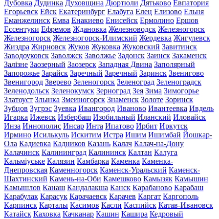
Дубовка
Дудинка
Духовщина
Дюртюли
Дятьково
Евпатория
Егорьевск
Ейск
Екатеринбург
Елабуга
Елец
Елизово
Ельня
Еманжелинск
Емва
Енакиево
Енисейск
Ермолино
Ершов
Ессентуки
Ефремов
Ждановка
Железноводск
Железногорск
Железногорск
Железногорск-Илимский
Жердевка
Жигулевск
Жиздра
Жирновск
Жуков
Жуковка
Жуковский
Завитинск
Заводоуковск
Заволжск
Заволжье
Задонск
Заинск
Закаменск
Залізне
Заозерный
Заозерск
Западная Двина
Заполярный
Запорожье
Зарайск
Заречный
Заречный
Заринск
Звенигово
Звенигород
Зверево
Зеленогорск
Зеленоград
Зеленоградск
Зеленодольск
Зеленокумск
Зерноград
Зея
Зима
Зимогорье
Златоуст
Злынка
Змеиногорск
Знаменск
Золоте
Зоринск
Зубцов
Зугрэс
Зуевка
Ивангород
Иваново
Ивантеевка
Ивдель
Игарка
Ижевск
Избербаш
Изобильный
Иланский
Иловайск
Инза
Иннополис
Инсар
Инта
Ипатово
Ирбит
Иркутск
Ирмино
Исилькуль
Искитим
Истра
Ишим
Ишимбай
Йошкар-
Ола
Кадиевка
Кадников
Казань
Калач
Калач-на-Дону
Калачинск
Калининград
Калининск
Калтан
Калуга
Кальміуське
Калязин
Камбарка
Каменка
Каменка-
Днепровская
Каменногорск
Каменск-Уральский
Каменск-
Шахтинский
Камень-на-Оби
Камешково
Камызяк
Камышин
Камышлов
Канаш
Кандалакша
Канск
Карабаново
Карабаш
Карабулак
Карасук
Карачаевск
Карачев
Каргат
Каргополь
Карпинск
Карталы
Касимов
Касли
Каспийск
Катав-Ивановск
Катайск
Каховка
Качканар
Кашин
Кашира
Кедровый