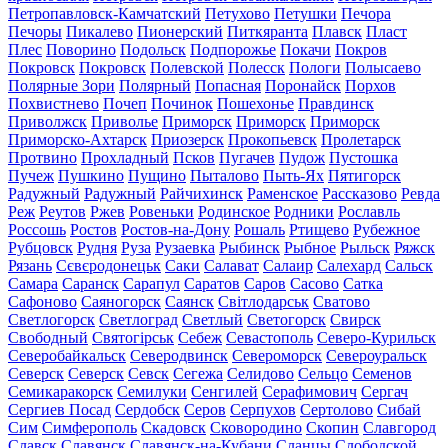
Петропавловск-Камчатский
Петухово
Петушки
Печора
Печоры
Пикалево
Пионерский
Питкяранта
Плавск
Пласт
Плес
Поворино
Подольск
Подпорожье
Покачи
Покров
Покровск
Покровск
Полевской
Полесск
Пологи
Полысаево
Полярные Зори
Полярный
Попасная
Поронайск
Порхов
Похвистнево
Почеп
Починок
Пошехонье
Правдинск
Приволжск
Приволье
Приморск
Приморск
Приморск
Приморско-Ахтарск
Приозерск
Прокопьевск
Пролетарск
Протвино
Прохладный
Псков
Пугачев
Пудож
Пустошка
Пучеж
Пушкино
Пущино
Пыталово
Пыть-Ях
Пятигорск
Радужный
Радужный
Райчихинск
Раменское
Рассказово
Ревда
Реж
Реутов
Ржев
Ровеньки
Родинское
Родники
Рославль
Россошь
Ростов
Ростов-на-Дону
Рошаль
Ртищево
Рубежное
Рубцовск
Рудня
Руза
Рузаевка
Рыбинск
Рыбное
Рыльск
Ряжск
Рязань
Сєвєродонецьк
Саки
Салават
Салаир
Салехард
Сальск
Самара
Саранск
Сарапул
Саратов
Саров
Сасово
Сатка
Сафоново
Саяногорск
Саянск
Світлодарськ
Сватово
Светлогорск
Светлоград
Светлый
Светогорск
Свирск
Свободный
Святогірськ
Себеж
Севастополь
Северо-Курильск
Северобайкальск
Северодвинск
Североморск
Североуральск
Северск
Северск
Севск
Сегежа
Селидово
Сельцо
Семенов
Семикаракорск
Семилуки
Сенгилей
Серафимович
Сергач
Сергиев Посад
Сердобск
Серов
Серпухов
Сертолово
Сибай
Сим
Симферополь
Скадовск
Сковородино
Скопин
Славгород
Славск
Славянск
Славянск-на-Кубани
Сланцы
Слободской