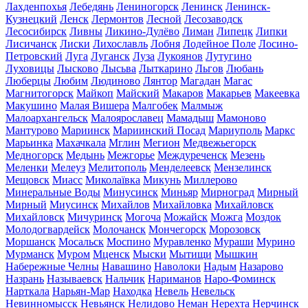
Лахденпохья
Лебедянь
Лениногорск
Ленинск
Ленинск-
Кузнецкий
Ленск
Лермонтов
Лесной
Лесозаводск
Лесосибирск
Ливны
Ликино-Дулёво
Лиман
Липецк
Липки
Лисичанск
Лиски
Лихославль
Лобня
Лодейное Поле
Лосино-
Петровский
Луга
Луганск
Луза
Лукоянов
Лутугино
Луховицы
Лысково
Лысьва
Лыткарино
Льгов
Любань
Люберцы
Любим
Людиново
Лянтор
Магадан
Магас
Магнитогорск
Майкоп
Майский
Макаров
Макарьев
Макеевка
Макушино
Малая Вишера
Малгобек
Малмыж
Малоархангельск
Малоярославец
Мамадыш
Мамоново
Мантурово
Мариинск
Мариинский Посад
Мариуполь
Маркс
Марьинка
Махачкала
Мглин
Мегион
Медвежьегорск
Медногорск
Медынь
Межгорье
Междуреченск
Мезень
Меленки
Мелеуз
Мелитополь
Менделеевск
Мензелинск
Мещовск
Миасс
Миколаївка
Микунь
Миллерово
Минеральные Воды
Минусинск
Миньяр
Мирноград
Мирный
Мирный
Миусинск
Михайлов
Михайловка
Михайловск
Михайловск
Мичуринск
Могоча
Можайск
Можга
Моздок
Молодогвардейск
Молочанск
Мончегорск
Морозовск
Моршанск
Мосальск
Моспино
Муравленко
Мураши
Мурино
Мурманск
Муром
Мценск
Мыски
Мытищи
Мышкин
Набережные Челны
Навашино
Наволоки
Надым
Назарово
Назрань
Называевск
Нальчик
Нариманов
Наро-Фоминск
Нарткала
Нарьян-Мар
Находка
Невель
Невельск
Невинномысск
Невьянск
Нелидово
Неман
Нерехта
Нерчинск