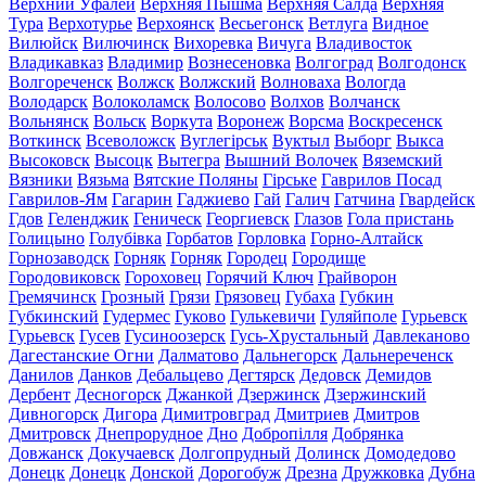
Верхний Уфалей
Верхняя Пышма
Верхняя Салда
Верхняя
Тура
Верхотурье
Верхоянск
Весьегонск
Ветлуга
Видное
Вилюйск
Вилючинск
Вихоревка
Вичуга
Владивосток
Владикавказ
Владимир
Вознесеновка
Волгоград
Волгодонск
Волгореченск
Волжск
Волжский
Волноваха
Вологда
Володарск
Волоколамск
Волосово
Волхов
Волчанск
Вольнянск
Вольск
Воркута
Воронеж
Ворсма
Воскресенск
Воткинск
Всеволожск
Вуглегірськ
Вуктыл
Выборг
Выкса
Высоковск
Высоцк
Вытегра
Вышний Волочек
Вяземский
Вязники
Вязьма
Вятские Поляны
Гірське
Гаврилов Посад
Гаврилов-Ям
Гагарин
Гаджиево
Гай
Галич
Гатчина
Гвардейск
Гдов
Геленджик
Геническ
Георгиевск
Глазов
Гола пристань
Голицыно
Голубівка
Горбатов
Горловка
Горно-Алтайск
Горнозаводск
Горняк
Горняк
Городец
Городище
Городовиковск
Гороховец
Горячий Ключ
Грайворон
Гремячинск
Грозный
Грязи
Грязовец
Губаха
Губкин
Губкинский
Гудермес
Гуково
Гулькевичи
Гуляйполе
Гурьевск
Гурьевск
Гусев
Гусиноозерск
Гусь-Хрустальный
Давлеканово
Дагестанские Огни
Далматово
Дальнегорск
Дальнереченск
Данилов
Данков
Дебальцево
Дегтярск
Дедовск
Демидов
Дербент
Десногорск
Джанкой
Дзержинск
Дзержинский
Дивногорск
Дигора
Димитровград
Дмитриев
Дмитров
Дмитровск
Днепрорудное
Дно
Добропілля
Добрянка
Довжанск
Докучаевск
Долгопрудный
Долинск
Домодедово
Донецк
Донецк
Донской
Дорогобуж
Дрезна
Дружковка
Дубна