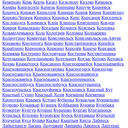
Кемерово
Кемь
Керчь
Кизел
Кизилюрт
Кизляр
Кимовск
Кимры
Кингисепп
Кинель
Кинешма
Кипуче
Киреевск
Киренск
Киржач
Кириллов
Кириши
Киров
Киров
Кировград
Кирово-Чепецк
Кировск
Кировск
Кирс
Кирсанов
Киселевск
Кисловодск
Климовск
Клин
Клинцы
Княгинино
Ковдор
Ковров
Ковылкино
Когалым
Кодинск
Козельск
Козловка
Козьмодемьянск
Кола
Кологрив
Коломна
Колпашево
Кольчугино
Коммунар
Комсомольск
Комсомольск-на-Амуре
Конаково
Кондопога
Кондрово
Константиновск
Копейск
Кораблино
Кореновск
Коркино
Королёв
Короча
Корсаков
Коряжма
Костерево
Костомукша
Кострома
Костянтинівка
Котельники
Котельниково
Котельнич
Котлас
Котово
Котовск
Кохма
Краматорск
Красавино
Красноармейск
Красноармейск
Красновишерск
Красногоровка
Красногорск
Краснодар
Краснозаводск
Краснознаменск
Краснознаменск
Краснокаменск
Краснокамск
Красноперекопск
Краснослободск
Краснослободск
Краснотурьинск
Красноуральск
Красноуфимск
Красноярск
Красный Кут
Красный Сулин
Красный Холм
Кремінна
Кременки
Кропоткин
Крымск
Кстово
Кубинка
Кувандык
Кувшиново
Кудрово
Кудымкар
Кузнецк
Куйбышев
Кукмор
Кулебаки
Кумертау
Кунгур
Купино
Курахово
Курган
Курганинск
Курильск
Курлово
Куровское
Курск
Куртамыш
Курчалой
Курчатов
Куса
Кушва
Кызыл
Кыштым
Кяхта
Лабинск
Лабытнанги
Лагань
Ладушкин
Лаишево
Лакинск
Лангепас