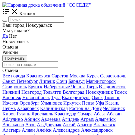
Каталог
Ваш город Новоуральск
Мы угадали?
Да
Нет
Новоуральск
Отмена
Районы
Применить
Отмена
Все города
Красноярск
Саратов
Москва
Курск
Севастополь
Санкт-Петербург
Липецк
Сочи
Барнаул
Магнитогорск
Ставрополь
Брянск
Набережные Челны
Тверь
Владивосток
Нижний Новгород
Тольятти
Волгоград
Новокузнецк
Томск
Воронеж
Новосибирск
Тула
Екатеринбург
Омск
Тюмень
Ижевск
Оренбург
Ульяновск
Иркутск
Пенза
Уфа
Казань
Пермь
Хабаровск
Калининград
Ростов-на-Дону
Челябинск
Киров
Рязань
Ярославль
Краснодар
Самара
Абаза
Абакан
Абдулино
Абинск
Авдеевка
Агидель
Агрыз
Адыгейск
Азнакаево
Азов
Ак-Довурак
Аксай
Алагир
Алапаевск
Алатырь
Алдан
Алейск
Александров
Александровск