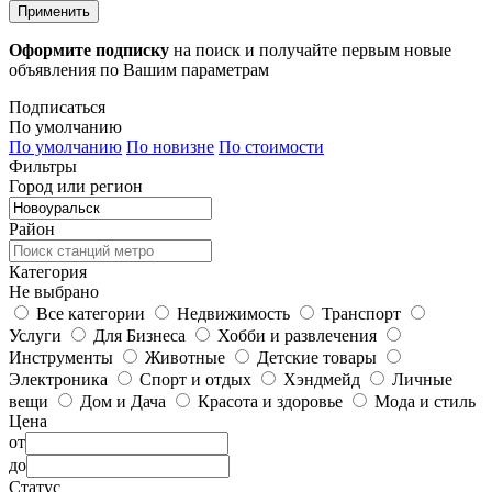
Применить
Оформите подписку
на поиск и получайте первым новые
объявления по Вашим параметрам
Подписаться
По умолчанию
По умолчанию
По новизне
По стоимости
Фильтры
Город или регион
Район
Категория
Не выбрано
Все категории
Недвижимость
Транспорт
Услуги
Для Бизнеса
Хобби и развлечения
Инструменты
Животные
Детские товары
Электроника
Спорт и отдых
Хэндмейд
Личные
вещи
Дом и Дача
Красота и здоровье
Мода и стиль
Цена
от
до
Статус