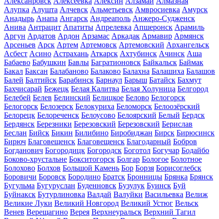
Алексанровск
Алексеевка
Алексин
Алзамай
Алмазная
Алупка
Алушта
Алчевск
Альметьевск
Амвросиевка
Амурск
Анадырь
Анапа
Ангарск
Андреаполь
Анжеро-Судженск
Анива
Антрацит
Апатиты
Апрелевка
Апшеронск
Арамиль
Аргун
Ардатов
Ардон
Арзамас
Аркадак
Армавир
Армянск
Арсеньев
Арск
Артем
Артемовск
Артемовский
Архангельск
Асбест
Асино
Астрахань
Аткарск
Ахтубинск
Ачинск
Аша
Бабаево
Бабушкин
Бавлы
Багратионовск
Байкальск
Баймак
Бакал
Баксан
Балабаново
Балаково
Балахна
Балашиха
Балашов
Балей
Балтийск
Барабинск
Барнаул
Барыш
Батайск
Бахмут
Бахчисарай
Бежецк
Белая Калитва
Белая Холуница
Белгород
Белебей
Белев
Белинский
Белицкое
Белово
Белогорск
Белогорск
Белозерск
Белокуриха
Беломорск
Белоозёрский
Белорецк
Белореченск
Белоусово
Белоярский
Белый
Бердск
Бердянск
Березники
Березовский
Березовский
Берислав
Беслан
Бийск
Бикин
Билибино
Биробиджан
Бирск
Бирюсинск
Бирюч
Благовещенск
Благовещенск
Благодарный
Бобров
Богданович
Богородицк
Богородск
Боготол
Богучар
Бодайбо
Боково-хрустальне
Бокситогорск
Болгар
Бологое
Болотное
Болохово
Болхов
Большой Камень
Бор
Борзя
Борисоглебск
Боровичи
Боровск
Бородино
Братск
Бронницы
Брянка
Брянск
Бугульма
Бугуруслан
Буденновск
Бузулук
Буинск
Буй
Буйнакск
Бутурлиновка
Валдай
Валуйки
Васильевка
Велиж
Великие Луки
Великий Новгород
Великий Устюг
Вельск
Венев
Верещагино
Верея
Верхнеуральск
Верхний Тагил