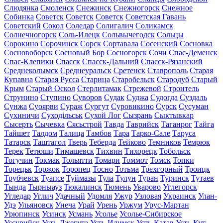
Слюдянка
Смоленск
Снежинск
Снежногорск
Снежное
Собинка
Советск
Советск
Советск
Советская Гавань
Советский
Сокол
Соледар
Солигалич
Соликамск
Солнечногорск
Соль-Илецк
Сольвычегодск
Сольцы
Сорокино
Сорочинск
Сорск
Сортавала
Сосенский
Сосновка
Сосновоборск
Сосновый Бор
Сосногорск
Сочи
Спас-Деменск
Спас-Клепики
Спасск
Спасск-Дальний
Спасск-Рязанский
Среднеколымск
Среднеуральск
Сретенск
Ставрополь
Старая
Купавна
Старая Русса
Старица
Старобельск
Стародуб
Старый
Крым
Старый Оскол
Стерлитамак
Стрежевой
Строитель
Струнино
Ступино
Суворов
Судак
Суджа
Судогда
Суздаль
Сунжа
Суоярви
Сураж
Сургут
Суровикино
Сурск
Сусуман
Сухиничи
Суходільськ
Сухой Лог
Сызрань
Сыктывкар
Сысерть
Сычевка
Сясьстрой
Тавда
Таврийск
Таганрог
Тайга
Тайшет
Талдом
Талица
Тамбов
Тара
Тарко-Сале
Таруса
Татарск
Таштагол
Тверь
Теберда
Тейково
Темников
Темрюк
Терек
Тетюши
Тимашевск
Тихвин
Тихорецк
Тобольск
Тогучин
Токмак
Тольятти
Томари
Томмот
Томск
Топки
Торецьк
Торжок
Торопец
Тосно
Тотьма
Трехгорный
Троицк
Трубчевск
Туапсе
Туймазы
Тула
Тулун
Туран
Туринск
Тутаев
Тында
Тырныауз
Тюкалинск
Тюмень
Уварово
Углегорск
Угледар
Углич
Удачный
Удомля
Ужур
Узловая
Украинск
Улан-
Удэ
Ульяновск
Унеча
Урай
Урень
Уржум
Урус-Мартан
Урюпинск
Усинск
Усмань
Усолье
Усолье-Сибирское
Уссурийск
Усть-Джегута
Усть-Илимск
Усть-Катав
Усть-Кут