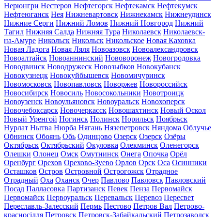
Нерюнгри
Нестеров
Нефтегорск
Нефтекамск
Нефтекумск
Нефтеюганск
Нея
Нижневартовск
Нижнекамск
Нижнеудинск
Нижние Серги
Нижний Ломов
Нижний Новгород
Нижний
Тагил
Нижняя Салда
Нижняя Тура
Николаевск
Николаевск-
на-Амуре
Никольск
Никольск
Никольское
Новая Каховка
Новая Ладога
Новая Ляля
Новоазовск
Новоалександровск
Новоалтайск
Новоаннинский
Нововоронеж
Новогродовка
Новодвинск
Новодружеск
Новозыбков
Новокубанск
Новокузнецк
Новокуйбышевск
Новомичуринск
Новомосковск
Новопавловск
Новоржев
Новороссийск
Новосибирск
Новосиль
Новосокольники
Новотроицк
Новоузенск
Новоульяновск
Новоуральск
Новохоперск
Новочебоксарск
Новочеркасск
Новошахтинск
Новый Оскол
Новый Уренгой
Ногинск
Нолинск
Норильск
Ноябрьск
Нурлат
Нытва
Нюрба
Нягань
Нязепетровск
Няндома
Облучье
Обнинск
Обоянь
Обь
Одинцово
Озерск
Озерск
Озёры
Октябрьск
Октябрьский
Окуловка
Олекминск
Оленегорск
Олешки
Олонец
Омск
Омутнинск
Онега
Опочка
Орёл
Оренбург
Орехов
Орехово-Зуево
Орлов
Орск
Оса
Осинники
Осташков
Остров
Островной
Острогожск
Отрадное
Отрадный
Оха
Оханск
Очер
Павлово
Павловск
Павловский
Посад
Палласовка
Партизанск
Певек
Пенза
Первомайск
Первомайск
Первоуральск
Перевальск
Перевоз
Пересвет
Переславль-Залесский
Пермь
Пестово
Петров Вал
Петрово-
красносілля
Петровск
Петровск-Забайкальский
Петрозаводск