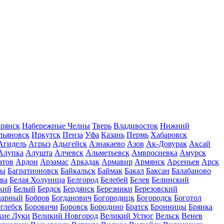
рянск
Набережные Челны
Тверь
Владивосток
Нижний
льяновск
Иркутск
Пенза
Уфа
Казань
Пермь
Хабаровск
Агидель
Агрыз
Адыгейск
Азнакаево
Азов
Ак-Довурак
Аксай
Алупка
Алушта
Алчевск
Альметьевск
Амвросиевка
Амурск
атов
Ардон
Арзамас
Аркадак
Армавир
Армянск
Арсеньев
Арск
лы
Багратионовск
Байкальск
Баймак
Бакал
Баксан
Балабаново
ва
Белая Холуница
Белгород
Белебей
Белев
Белинский
кий
Белый
Бердск
Бердянск
Березники
Березовский
дарный
Бобров
Богданович
Богородицк
Богородск
Боготол
глебск
Боровичи
Боровск
Бородино
Братск
Бронницы
Брянка
кие Луки
Великий Новгород
Великий Устюг
Вельск
Венев