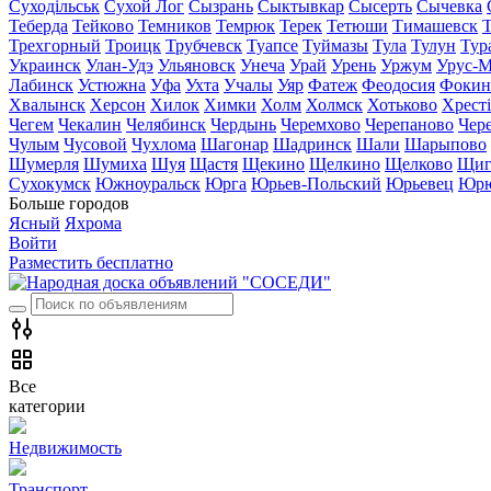
Суходільськ
Сухой Лог
Сызрань
Сыктывкар
Сысерть
Сычевка
Теберда
Тейково
Темников
Темрюк
Терек
Тетюши
Тимашевск
Трехгорный
Троицк
Трубчевск
Туапсе
Туймазы
Тула
Тулун
Тур
Украинск
Улан-Удэ
Ульяновск
Унеча
Урай
Урень
Уржум
Урус-М
Лабинск
Устюжна
Уфа
Ухта
Учалы
Уяр
Фатеж
Феодосия
Фокин
Хвалынск
Херсон
Хилок
Химки
Холм
Холмск
Хотьково
Хрест
Чегем
Чекалин
Челябинск
Чердынь
Черемхово
Черепаново
Чер
Чулым
Чусовой
Чухлома
Шагонар
Шадринск
Шали
Шарыпово
Шумерля
Шумиха
Шуя
Щастя
Щекино
Щелкино
Щелково
Щиг
Сухокумск
Южноуральск
Юрга
Юрьев-Польский
Юрьевец
Юрю
Больше городов
Ясный
Яхрома
Войти
Разместить бесплатно
Все
категории
Недвижимость
Транспорт