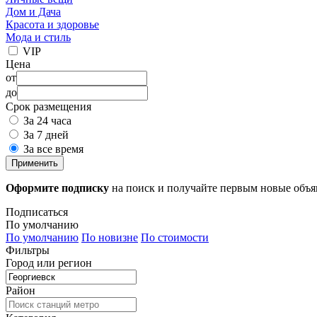
Дом и Дача
Красота и здоровье
Мода и стиль
VIP
Цена
от
до
Срок размещения
За 24 часа
За 7 дней
За все время
Применить
Оформите подписку
на поиск и получайте первым новые объ
Подписаться
По умолчанию
По умолчанию
По новизне
По стоимости
Фильтры
Город или регион
Район