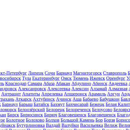
кт-Петербург
Липецк
Сочи
Барнаул
Магнитогорск
Ставрополь
Б
восибирск
Тула
Екатеринбург
Омск
Тюмень
Ижевск
Оренбург
У
ль
Краснодар
Самара
Абаза
Абакан
Абдулино
Абинск
Авдеевка
андровск
Алексанровск
Алексеевка
Алексин
Алзамай
Алмазная
Антрацит
Апатиты
Апрелевка
Апшеронск
Арамиль
Аргун
Ард
трахань
Аткарск
Ахтубинск
Ачинск
Аша
Бабаево
Бабушкин
Бав
к
Барнаул
Барыш
Батайск
Бахмут
Бахчисарай
Бежецк
Белая Калит
еломорск
Белоозёрский
Белорецк
Белореченск
Белоусово
Белоярс
жан
Бирск
Бирюсинск
Бирюч
Благовещенск
Благовещенск
Благо
гое
Болотное
Болохово
Болхов
Большой Камень
Бор
Борзя
Борисо
уйнакск
Бутурлиновка
Валдай
Валуйки
Васильевка
Велиж
Вели