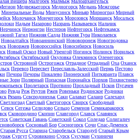
алая Вишера
Малгобек
Малмыж
Малоархангельск
Мегион
Медвежьегорск
Медногорск
Медынь
Межгорье
Минеральные Воды
Минусинск
Миньяр
Мирноград
Мирный
дейск
Молочанск
Мончегорск
Морозовск
Моршанск
Мосальск
волоки
Надым
Назарово
Назрань
Называевск
Нальчик
Нерчинск
Нерюнгри
Нестеров
Нефтегорск
Нефтекамск
ижний Тагил
Нижняя Салда
Нижняя Тура
Николаевск
Новоалтайск
Новоаннинский
Нововоронеж
Новогродовка
вск
Новоржев
Новороссийск
Новосибирск
Новосиль
нск
Новый Оскол
Новый Уренгой
Ногинск
Нолинск
Норильск
ктябрьск
Октябрьский
Окуловка
Олекминск
Оленегорск
стров
Островной
Острогожск
Отрадное
Отрадный
Оха
Оханск
льск
Перевоз
Пересвет
Переславль-Залесский
Пермь
Пестово
ки
Печора
Печоры
Пикалево
Пионерский
Питкяранта
Плавск
ные Зори
Полярный
Попасная
Поронайск
Порхов
Похвистнево
окопьевск
Пролетарск
Протвино
Прохладный
Псков
Пугачев
ово
Ревда
Реж
Реутов
Ржев
Ровеньки
Родинское
Родники
жск
Рязань
Сєвєродонецьк
Саки
Салават
Салаир
Салехард
Светлоград
Светлый
Светогорск
Свирск
Свободный
Севск
Сегежа
Селидово
Сельцо
Семенов
Семикаракорск
вск
Сковородино
Скопин
Славгород
Славск
Славянск
етск
Советская Гавань
Советский
Сокол
Соледар
Солигалич
сновоборск
Сосновый Бор
Сосногорск
Сочи
Спас-Деменск
Старая Русса
Старица
Старобельск
Стародуб
Старый Крым
ураж
Сургут
Суровикино
Сурск
Сусуман
Сухиничи