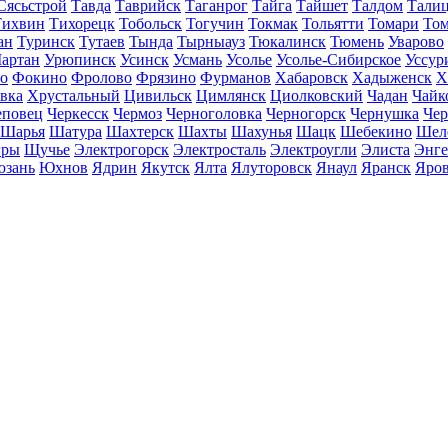
Сясьстрой
Тавда
Таврийск
Таганрог
Тайга
Тайшет
Талдом
Тали
Тихвин
Тихорецк
Тобольск
Тогучин
Токмак
Тольятти
Томари
То
ан
Туринск
Тутаев
Тында
Тырныауз
Тюкалинск
Тюмень
Уварово
артан
Урюпинск
Усинск
Усмань
Усолье
Усолье-Сибирское
Уссур
о
Фокино
Фролово
Фрязино
Фурманов
Хабаровск
Хадыженск
Х
івка
Хрустальный
Цивильск
Цимлянск
Циолковский
Чадан
Чайк
еповец
Черкесск
Чермоз
Черноголовка
Черногорск
Чернушка
Чер
Шарья
Шатура
Шахтерск
Шахты
Шахунья
Шацк
Шебекино
Шел
ры
Щучье
Электрогорск
Электросталь
Электроугли
Элиста
Энге
зань
Юхнов
Ядрин
Якутск
Ялта
Ялуторовск
Янаул
Яранск
Яро