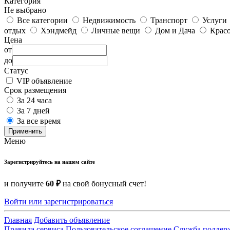
Категория
Не выбрано
Все категории
Недвижимость
Транспорт
Услуги
отдых
Хэндмейд
Личные вещи
Дом и Дача
Красо
Цена
от
до
Статус
VIP объявление
Срок размещения
За 24 часа
За 7 дней
За все время
Применить
Меню
Зарегистрируйтесь на нашем сайте
и получите
60 ₽
на свой бонусный счет!
Войти или зарегистрироваться
Главная
Добавить объявление
Правила сервиса
Пользовательское соглашение
Служба поддер