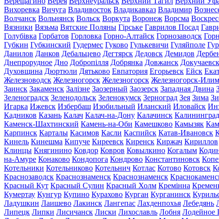
Верещагино
Верея
Верхнеуральск
Верхний Тагил
Верхний Уф
Вихоревка
Вичуга
Владивосток
Владикавказ
Владимир
Вознес
Волчанск
Вольнянск
Вольск
Воркута
Воронеж
Ворсма
Воскрес
Вязники
Вязьма
Вятские Поляны
Гірське
Гаврилов Посад
Гавр
Голубівка
Горбатов
Горловка
Горно-Алтайск
Горнозаводск
Гор
Губкин
Губкинский
Гудермес
Гуково
Гулькевичи
Гуляйполе
Гур
Данилов
Данков
Дебальцево
Дегтярск
Дедовск
Демидов
Дербе
Днепрорудное
Дно
Добропілля
Добрянка
Довжанск
Докучаевс
Духовщина
Дюртюли
Дятьково
Евпатория
Егорьевск
Ейск
Ека
Железноводск
Железногорск
Железногорск
Железногорск-Или
Заинск
Закаменск
Залізне
Заозерный
Заозерск
Западная Двина
Зеленоградск
Зеленодольск
Зеленокумск
Зерноград
Зея
Зима
Зи
Игарка
Ижевск
Избербаш
Изобильный
Иланский
Иловайск
Ин
Кадников
Казань
Калач
Калач-на-Дону
Калачинск
Калинингра
Каменск-Шахтинский
Камень-на-Оби
Камешково
Камызяк
Ка
Карпинск
Карталы
Касимов
Касли
Каспийск
Катав-Ивановск
К
Кинель
Кинешма
Кипуче
Киреевск
Киренск
Киржач
Кириллов
Клинцы
Княгинино
Ковдор
Ковров
Ковылкино
Когалым
Коди
на-Амуре
Конаково
Кондопога
Кондрово
Константиновск
Копе
Котельники
Котельниково
Котельнич
Котлас
Котово
Котовск
К
Краснозаводск
Краснознаменск
Краснознаменск
Краснокаменс
Красный Кут
Красный Сулин
Красный Холм
Кремінна
Кремен
Кумертау
Кунгур
Купино
Курахово
Курган
Курганинск
Куриль
Ладушкин
Лаишево
Лакинск
Лангепас
Лахденпохья
Лебедянь
Липецк
Липки
Лисичанск
Лиски
Лихославль
Лобня
Лодейное 