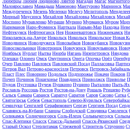
Люберцы
Любим
Людиново
Лянтор
Магадан
Магас
Магнитого
Малоярославец
Мамадыш
Мамоново
Мантурово
Мариинск
Ма
Междуреченск
Мезень
Меленки
Мелеуз
Мелитополь
Менделее
Мирный
Миусинск
Михайлов
Михайловка
Михайловск
Михай
Моспино
Муравленко
Мураши
Мурино
Мурманск
Муром
Мце
Нариманов
Наро-Фоминск
Нарткала
Нарьян-Мар
Находка
Неве
Нефтекумск
Нефтеюганск
Нея
Нижневартовск
Нижнекамск
Ни
Николаевск-на-Амуре
Никольск
Никольск
Никольское
Новая К
Новодвинск
Новодружеск
Новозыбков
Новокубанск
Новокузн
Новосокольники
Новотроицк
Новоузенск
Новоульяновск
Ново
Ноябрьск
Нурлат
Нытва
Нюрба
Нягань
Нязепетровск
Няндома
Олешки
Олонец
Омск
Омутнинск
Онега
Опочка
Орёл
Оренбур
Очер
Павлово
Павловск
Павловский Посад
Палласовка
Партиз
Петров Вал
Петрово-красносілля
Петровск
Петровск-Забайкал
Пласт
Плес
Поворино
Подольск
Подпорожье
Покачи
Покров
П
Почеп
Починок
Пошехонье
Правдинск
Приволжск
Приволье
П
Пудож
Пустошка
Пучеж
Пушкино
Пущино
Пыталово
Пыть-Ях
Рославль
Россошь
Ростов
Ростов-на-Дону
Рошаль
Ртищево
Руб
Сальск
Самара
Саранск
Сарапул
Саратов
Саров
Сасово
Сатка
С
Святогірськ
Себеж
Севастополь
Северо-Курильск
Северобайка
Семилуки
Сенгилей
Серафимович
Сергач
Сергиев Посад
Серд
Славянск-на-Кубани
Сланцы
Слободской
Слюдянка
Смоленск
Соликамск
Солнечногорск
Соль-Илецк
Сольвычегодск
Сольц
Спас-Клепики
Спасск
Спасск-Дальний
Спасск-Рязанский
Сред
Старый Оскол
Стерлитамак
Стрежевой
Строитель
Струнино
С