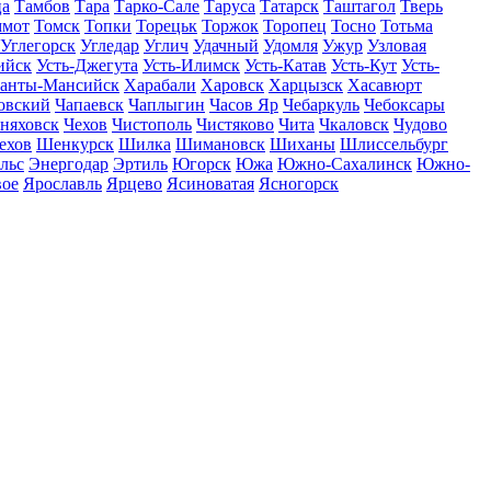
ца
Тамбов
Тара
Тарко-Сале
Таруса
Татарск
Таштагол
Тверь
ммот
Томск
Топки
Торецьк
Торжок
Торопец
Тосно
Тотьма
Углегорск
Угледар
Углич
Удачный
Удомля
Ужур
Узловая
ийск
Усть-Джегута
Усть-Илимск
Усть-Катав
Усть-Кут
Усть-
анты-Мансийск
Харабали
Харовск
Харцызск
Хасавюрт
овский
Чапаевск
Чаплыгин
Часов Яр
Чебаркуль
Чебоксары
няховск
Чехов
Чистополь
Чистяково
Чита
Чкаловск
Чудово
ехов
Шенкурск
Шилка
Шимановск
Шиханы
Шлиссельбург
льс
Энергодар
Эртиль
Югорск
Южа
Южно-Сахалинск
Южно-
вое
Ярославль
Ярцево
Ясиноватая
Ясногорск