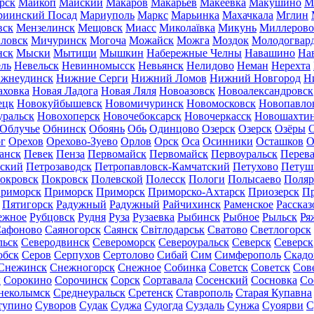
рск
Майкоп
Майский
Макаров
Макарьев
Макеевка
Макушино
М
риинский Посад
Мариуполь
Маркс
Марьинка
Махачкала
Мглин
вск
Мензелинск
Мещовск
Миасс
Миколаївка
Микунь
Миллерово
ловск
Мичуринск
Могоча
Можайск
Можга
Моздок
Молодогвар
нск
Мыски
Мытищи
Мышкин
Набережные Челны
Навашино
На
ль
Невельск
Невинномысск
Невьянск
Нелидово
Неман
Нерехта
жнеудинск
Нижние Серги
Нижний Ломов
Нижний Новгород
Н
аховка
Новая Ладога
Новая Ляля
Новоазовск
Новоалександровск
ецк
Новокуйбышевск
Новомичуринск
Новомосковск
Новопавло
уральск
Новохоперск
Новочебоксарск
Новочеркасск
Новошахти
Облучье
Обнинск
Обоянь
Обь
Одинцово
Озерск
Озерск
Озёры
О
г
Орехов
Орехово-Зуево
Орлов
Орск
Оса
Осинники
Осташков
О
анск
Певек
Пенза
Первомайск
Первомайск
Первоуральск
Перева
ьский
Петрозаводск
Петропавловск-Камчатский
Петухово
Петуш
окровск
Покровск
Полевской
Полесск
Пологи
Полысаево
Поляр
риморск
Приморск
Приморск
Приморско-Ахтарск
Приозерск
Пр
Пятигорск
Радужный
Радужный
Райчихинск
Раменское
Рассказ
ежное
Рубцовск
Рудня
Руза
Рузаевка
Рыбинск
Рыбное
Рыльск
Ря
афоново
Саяногорск
Саянск
Світлодарськ
Сватово
Светлогорск
льск
Северодвинск
Североморск
Североуральск
Северск
Северск
обск
Серов
Серпухов
Сертолово
Сибай
Сим
Симферополь
Скадо
Снежинск
Снежногорск
Снежное
Собинка
Советск
Советск
Сов
ы
Сорокино
Сорочинск
Сорск
Сортавала
Сосенский
Сосновка
Со
неколымск
Среднеуральск
Сретенск
Ставрополь
Старая Купавна
тупино
Суворов
Судак
Суджа
Судогда
Суздаль
Сунжа
Суоярви
С