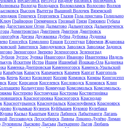
ерхоянск
Весьегонск
Ветлуга
Видное
Вилюйск
Вилючинск
Волноваха
Вологда
Володарск
Волоколамск
Волосово
Волхов
ысоковск
Высоцк
Вытегра
Вышний Волочек
Вяземский
еленджик
Геническ
Георгиевск
Глазов
Гола пристань
Голицыно
 Ключ
Грайворон
Гремячинск
Грозный
Грязи
Грязовец
Губаха
ово
Дагестанские Огни
Далматово
Дальнегорск
Дальнереченск
гора
Димитровград
Дмитриев
Дмитров
Дмитровск
орогобуж
Дрезна
Дружковка
Дубна
Дубовка
Дудинка
иево
Енисейск
Ермолино
Ершов
Ессентуки
Ефремов
Ждановка
ковский
Завитинск
Заводоуковск
Заволжск
Заволжье
Задонск
нигово
Звенигород
Зверево
Зеленогорск
Зеленоград
Зубцов
Зугрэс
Зуевка
Ивангород
Иваново
Ивантеевка
Ивдель
лькуль
Искитим
Истра
Ишим
Ишимбай
Йошкар-Ола
Кадиевка
нка
Каменка-Днепровская
Каменногорск
Каменск-Уральский
ш
Карабулак
Карасук
Карачаевск
Карачев
Каргат
Каргополь
емь
Керчь
Кизел
Кизилюрт
Кизляр
Кимовск
Кимры
Кингисепп
вск
Кирс
Кирсанов
Киселевск
Кисловодск
Климовск
Клин
Колпашево
Кольчугино
Коммунар
Комсомольск
Комсомольск-
ряжма
Костерево
Костомукша
Кострома
Костянтинівка
сновишерск
Красногоровка
Красногорск
Краснодар
к
Краснотурьинск
Красноуральск
Красноуфимск
Красноярск
дрово
Кудымкар
Кузнецк
Куйбышев
Кукмор
Кулебаки
Кушва
Кызыл
Кыштым
Кяхта
Лабинск
Лабытнанги
Лагань
сной
Лесозаводск
Лесосибирск
Ливны
Ликино-Дулёво
Лиман
о
Луховицы
Лысково
Лысьва
Лыткарино
Льгов
Любань