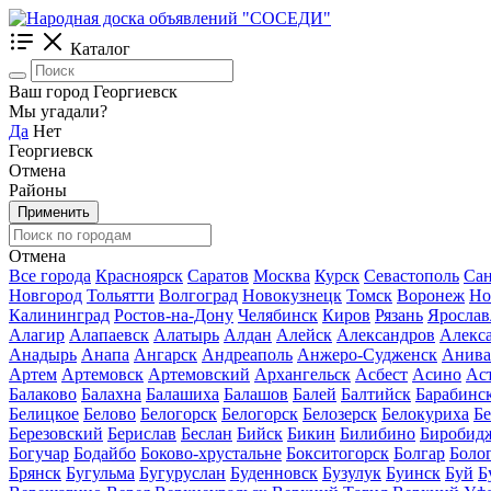
Каталог
Ваш город Георгиевск
Мы угадали?
Да
Нет
Георгиевск
Отмена
Районы
Применить
Отмена
Все города
Красноярск
Саратов
Москва
Курск
Севастополь
Сан
Новгород
Тольятти
Волгоград
Новокузнецк
Томск
Воронеж
Но
Калининград
Ростов-на-Дону
Челябинск
Киров
Рязань
Ярослав
Алагир
Алапаевск
Алатырь
Алдан
Алейск
Александров
Алекс
Анадырь
Анапа
Ангарск
Андреаполь
Анжеро-Судженск
Анива
Артем
Артемовск
Артемовский
Архангельск
Асбест
Асино
Ас
Балаково
Балахна
Балашиха
Балашов
Балей
Балтийск
Барабинс
Белицкое
Белово
Белогорск
Белогорск
Белозерск
Белокуриха
Б
Березовский
Берислав
Беслан
Бийск
Бикин
Билибино
Биробид
Богучар
Бодайбо
Боково-хрустальне
Бокситогорск
Болгар
Боло
Брянск
Бугульма
Бугуруслан
Буденновск
Бузулук
Буинск
Буй
Б