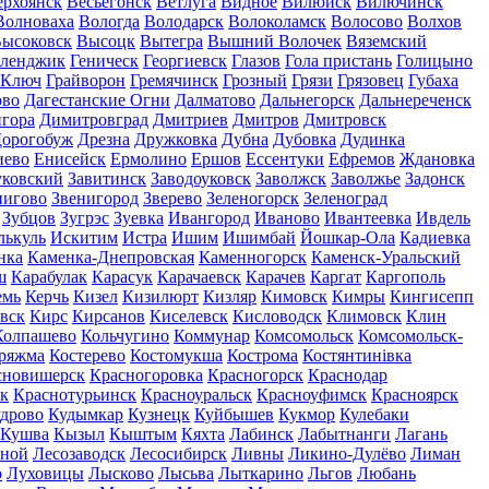
ерхоянск
Весьегонск
Ветлуга
Видное
Вилюйск
Вилючинск
Волноваха
Вологда
Володарск
Волоколамск
Волосово
Волхов
ысоковск
Высоцк
Вытегра
Вышний Волочек
Вяземский
еленджик
Геническ
Георгиевск
Глазов
Гола пристань
Голицыно
 Ключ
Грайворон
Гремячинск
Грозный
Грязи
Грязовец
Губаха
ово
Дагестанские Огни
Далматово
Дальнегорск
Дальнереченск
гора
Димитровград
Дмитриев
Дмитров
Дмитровск
орогобуж
Дрезна
Дружковка
Дубна
Дубовка
Дудинка
иево
Енисейск
Ермолино
Ершов
Ессентуки
Ефремов
Ждановка
ковский
Завитинск
Заводоуковск
Заволжск
Заволжье
Задонск
нигово
Звенигород
Зверево
Зеленогорск
Зеленоград
Зубцов
Зугрэс
Зуевка
Ивангород
Иваново
Ивантеевка
Ивдель
лькуль
Искитим
Истра
Ишим
Ишимбай
Йошкар-Ола
Кадиевка
нка
Каменка-Днепровская
Каменногорск
Каменск-Уральский
ш
Карабулак
Карасук
Карачаевск
Карачев
Каргат
Каргополь
емь
Керчь
Кизел
Кизилюрт
Кизляр
Кимовск
Кимры
Кингисепп
вск
Кирс
Кирсанов
Киселевск
Кисловодск
Климовск
Клин
Колпашево
Кольчугино
Коммунар
Комсомольск
Комсомольск-
ряжма
Костерево
Костомукша
Кострома
Костянтинівка
сновишерск
Красногоровка
Красногорск
Краснодар
к
Краснотурьинск
Красноуральск
Красноуфимск
Красноярск
дрово
Кудымкар
Кузнецк
Куйбышев
Кукмор
Кулебаки
Кушва
Кызыл
Кыштым
Кяхта
Лабинск
Лабытнанги
Лагань
сной
Лесозаводск
Лесосибирск
Ливны
Ликино-Дулёво
Лиман
о
Луховицы
Лысково
Лысьва
Лыткарино
Льгов
Любань