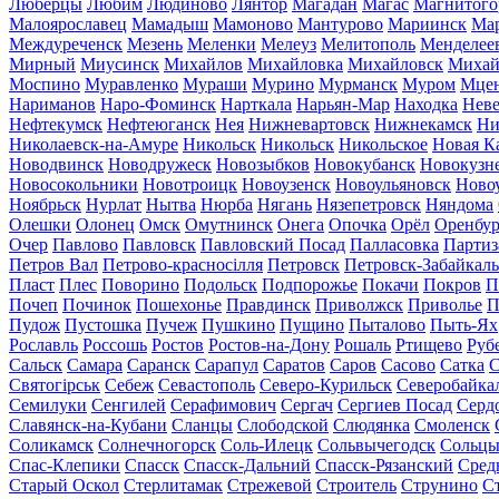
Люберцы
Любим
Людиново
Лянтор
Магадан
Магас
Магнитого
Малоярославец
Мамадыш
Мамоново
Мантурово
Мариинск
Ма
Междуреченск
Мезень
Меленки
Мелеуз
Мелитополь
Менделее
Мирный
Миусинск
Михайлов
Михайловка
Михайловск
Михай
Моспино
Муравленко
Мураши
Мурино
Мурманск
Муром
Мце
Нариманов
Наро-Фоминск
Нарткала
Нарьян-Мар
Находка
Неве
Нефтекумск
Нефтеюганск
Нея
Нижневартовск
Нижнекамск
Ни
Николаевск-на-Амуре
Никольск
Никольск
Никольское
Новая К
Новодвинск
Новодружеск
Новозыбков
Новокубанск
Новокузн
Новосокольники
Новотроицк
Новоузенск
Новоульяновск
Ново
Ноябрьск
Нурлат
Нытва
Нюрба
Нягань
Нязепетровск
Няндома
Олешки
Олонец
Омск
Омутнинск
Онега
Опочка
Орёл
Оренбур
Очер
Павлово
Павловск
Павловский Посад
Палласовка
Партиз
Петров Вал
Петрово-красносілля
Петровск
Петровск-Забайкал
Пласт
Плес
Поворино
Подольск
Подпорожье
Покачи
Покров
П
Почеп
Починок
Пошехонье
Правдинск
Приволжск
Приволье
П
Пудож
Пустошка
Пучеж
Пушкино
Пущино
Пыталово
Пыть-Ях
Рославль
Россошь
Ростов
Ростов-на-Дону
Рошаль
Ртищево
Руб
Сальск
Самара
Саранск
Сарапул
Саратов
Саров
Сасово
Сатка
С
Святогірськ
Себеж
Севастополь
Северо-Курильск
Северобайка
Семилуки
Сенгилей
Серафимович
Сергач
Сергиев Посад
Серд
Славянск-на-Кубани
Сланцы
Слободской
Слюдянка
Смоленск
Соликамск
Солнечногорск
Соль-Илецк
Сольвычегодск
Сольц
Спас-Клепики
Спасск
Спасск-Дальний
Спасск-Рязанский
Сред
Старый Оскол
Стерлитамак
Стрежевой
Строитель
Струнино
С