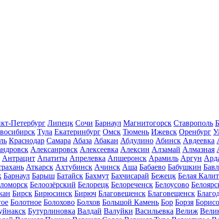
кт-Петербург
Липецк
Сочи
Барнаул
Магнитогорск
Ставрополь
Б
восибирск
Тула
Екатеринбург
Омск
Тюмень
Ижевск
Оренбург
У
ль
Краснодар
Самара
Абаза
Абакан
Абдулино
Абинск
Авдеевка
андровск
Алексанровск
Алексеевка
Алексин
Алзамай
Алмазная
Антрацит
Апатиты
Апрелевка
Апшеронск
Арамиль
Аргун
Ард
трахань
Аткарск
Ахтубинск
Ачинск
Аша
Бабаево
Бабушкин
Бав
к
Барнаул
Барыш
Батайск
Бахмут
Бахчисарай
Бежецк
Белая Калит
еломорск
Белоозёрский
Белорецк
Белореченск
Белоусово
Белоярс
жан
Бирск
Бирюсинск
Бирюч
Благовещенск
Благовещенск
Благо
гое
Болотное
Болохово
Болхов
Большой Камень
Бор
Борзя
Борисо
уйнакск
Бутурлиновка
Валдай
Валуйки
Васильевка
Велиж
Вели