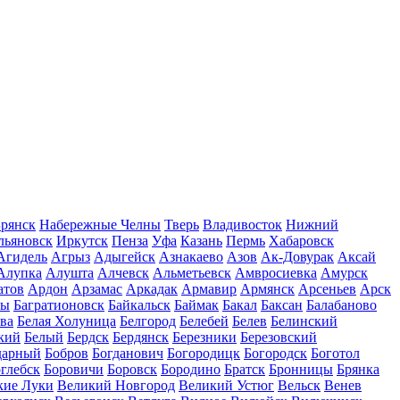
рянск
Набережные Челны
Тверь
Владивосток
Нижний
льяновск
Иркутск
Пенза
Уфа
Казань
Пермь
Хабаровск
Агидель
Агрыз
Адыгейск
Азнакаево
Азов
Ак-Довурак
Аксай
Алупка
Алушта
Алчевск
Альметьевск
Амвросиевка
Амурск
атов
Ардон
Арзамас
Аркадак
Армавир
Армянск
Арсеньев
Арск
лы
Багратионовск
Байкальск
Баймак
Бакал
Баксан
Балабаново
ва
Белая Холуница
Белгород
Белебей
Белев
Белинский
кий
Белый
Бердск
Бердянск
Березники
Березовский
дарный
Бобров
Богданович
Богородицк
Богородск
Боготол
глебск
Боровичи
Боровск
Бородино
Братск
Бронницы
Брянка
кие Луки
Великий Новгород
Великий Устюг
Вельск
Венев