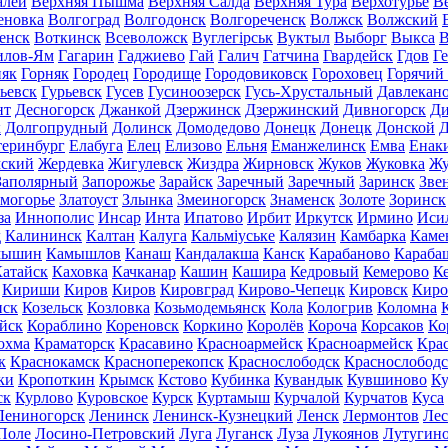
алей
Верхняя Пышма
Верхняя Салда
Верхняя Тура
Верхотурье
В
еновка
Волгоград
Волгодонск
Волгореченск
Волжск
Волжский
енск
Воткинск
Всеволожск
Вуглегірськ
Вуктыл
Выборг
Выкса
В
илов-Ям
Гагарин
Гаджиево
Гай
Галич
Гатчина
Гвардейск
Гдов
Г
няк
Горняк
Городец
Городище
Городовиковск
Гороховец
Горячий
ьевск
Гурьевск
Гусев
Гусиноозерск
Гусь-Хрустальный
Давлекан
нт
Десногорск
Джанкой
Дзержинск
Дзержинский
Дивногорск
Ди
к
Долгопрудный
Долинск
Домодедово
Донецк
Донецк
Донской
Д
теринбург
Елабуга
Елец
Елизово
Ельня
Еманжелинск
Емва
Енак
мский
Жердевка
Жигулевск
Жиздра
Жирновск
Жуков
Жуковка
Жу
Заполярный
Запорожье
Зарайск
Заречный
Заречный
Заринск
Зве
могорье
Златоуст
Злынка
Змеиногорск
Знаменск
Золоте
Зоринск
за
Иннополис
Инсар
Инта
Ипатово
Ирбит
Иркутск
Ирмино
Иси
д
Калининск
Калтан
Калуга
Кальміуське
Калязин
Камбарка
Каме
мышин
Камышлов
Канаш
Кандалакша
Канск
Карабаново
Караба
атайск
Каховка
Качканар
Кашин
Кашира
Кедровый
Кемерово
К
Кириши
Киров
Киров
Кировград
Кирово-Чепецк
Кировск
Киро
нск
Козельск
Козловка
Козьмодемьянск
Кола
Кологрив
Коломна
йск
Кораблино
Кореновск
Коркино
Королёв
Короча
Корсаков
Ко
охма
Краматорск
Красавино
Красноармейск
Красноармейск
Кра
к
Краснокамск
Красноперекопск
Краснослободск
Краснослободс
ки
Кропоткин
Крымск
Кстово
Кубинка
Кувандык
Кувшиново
Ку
ск
Курлово
Куровское
Курск
Куртамыш
Курчалой
Курчатов
Куса
Лениногорск
Ленинск
Ленинск-Кузнецкий
Ленск
Лермонтов
Ле
Поле
Лосино-Петровский
Луга
Луганск
Луза
Лукоянов
Лутугин