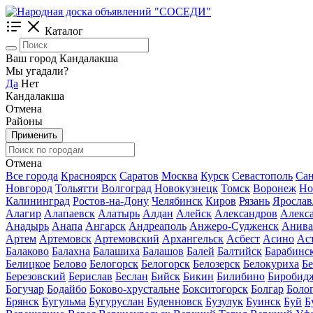
Каталог
Ваш город Кандалакша
Мы угадали?
Да
Нет
Кандалакша
Отмена
Районы
Применить
Отмена
Все города
Красноярск
Саратов
Москва
Курск
Севастополь
Сан
Новгород
Тольятти
Волгоград
Новокузнецк
Томск
Воронеж
Но
Калининград
Ростов-на-Дону
Челябинск
Киров
Рязань
Ярослав
Алагир
Алапаевск
Алатырь
Алдан
Алейск
Александров
Алекс
Анадырь
Анапа
Ангарск
Андреаполь
Анжеро-Судженск
Анива
Артем
Артемовск
Артемовский
Архангельск
Асбест
Асино
Ас
Балаково
Балахна
Балашиха
Балашов
Балей
Балтийск
Барабинс
Белицкое
Белово
Белогорск
Белогорск
Белозерск
Белокуриха
Б
Березовский
Берислав
Беслан
Бийск
Бикин
Билибино
Биробид
Богучар
Бодайбо
Боково-хрустальне
Бокситогорск
Болгар
Боло
Брянск
Бугульма
Бугуруслан
Буденновск
Бузулук
Буинск
Буй
Б