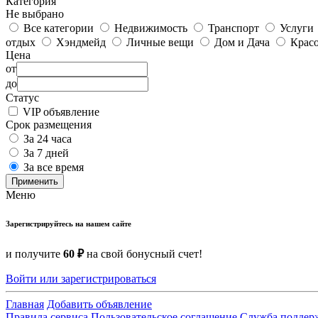
Категория
Не выбрано
Все категории
Недвижимость
Транспорт
Услуги
отдых
Хэндмейд
Личные вещи
Дом и Дача
Красо
Цена
от
до
Статус
VIP объявление
Срок размещения
За 24 часа
За 7 дней
За все время
Применить
Меню
Зарегистрируйтесь на нашем сайте
и получите
60 ₽
на свой бонусный счет!
Войти или зарегистрироваться
Главная
Добавить объявление
Правила сервиса
Пользовательское соглашение
Служба поддер