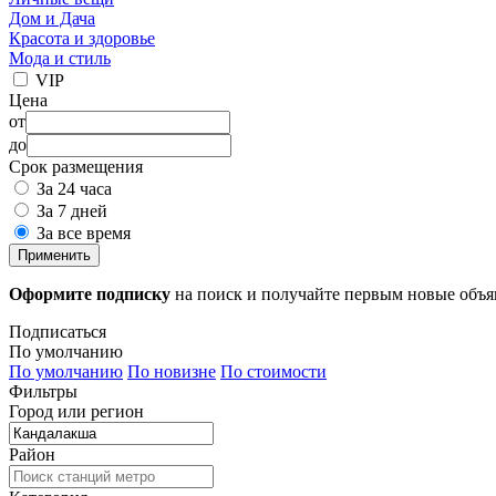
Дом и Дача
Красота и здоровье
Мода и стиль
VIP
Цена
от
до
Срок размещения
За 24 часа
За 7 дней
За все время
Применить
Оформите подписку
на поиск и получайте первым новые объ
Подписаться
По умолчанию
По умолчанию
По новизне
По стоимости
Фильтры
Город или регион
Район