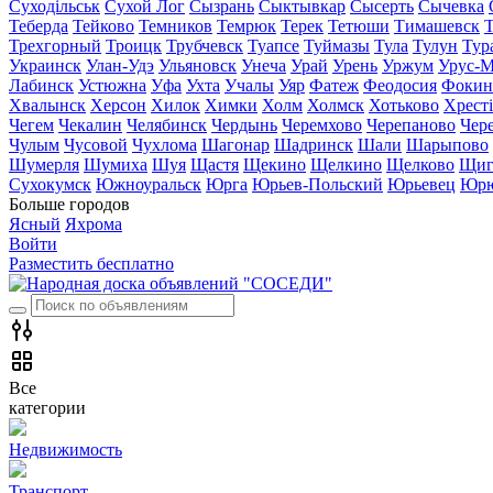
Суходільськ
Сухой Лог
Сызрань
Сыктывкар
Сысерть
Сычевка
Теберда
Тейково
Темников
Темрюк
Терек
Тетюши
Тимашевск
Трехгорный
Троицк
Трубчевск
Туапсе
Туймазы
Тула
Тулун
Тур
Украинск
Улан-Удэ
Ульяновск
Унеча
Урай
Урень
Уржум
Урус-М
Лабинск
Устюжна
Уфа
Ухта
Учалы
Уяр
Фатеж
Феодосия
Фокин
Хвалынск
Херсон
Хилок
Химки
Холм
Холмск
Хотьково
Хрест
Чегем
Чекалин
Челябинск
Чердынь
Черемхово
Черепаново
Чер
Чулым
Чусовой
Чухлома
Шагонар
Шадринск
Шали
Шарыпово
Шумерля
Шумиха
Шуя
Щастя
Щекино
Щелкино
Щелково
Щиг
Сухокумск
Южноуральск
Юрга
Юрьев-Польский
Юрьевец
Юрю
Больше городов
Ясный
Яхрома
Войти
Разместить бесплатно
Все
категории
Недвижимость
Транспорт