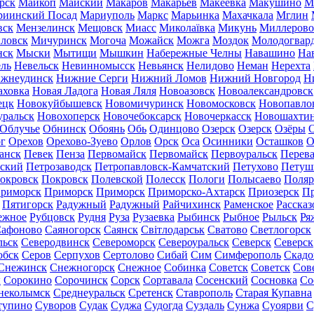
рск
Майкоп
Майский
Макаров
Макарьев
Макеевка
Макушино
М
риинский Посад
Мариуполь
Маркс
Марьинка
Махачкала
Мглин
вск
Мензелинск
Мещовск
Миасс
Миколаївка
Микунь
Миллерово
ловск
Мичуринск
Могоча
Можайск
Можга
Моздок
Молодогвар
нск
Мыски
Мытищи
Мышкин
Набережные Челны
Навашино
На
ль
Невельск
Невинномысск
Невьянск
Нелидово
Неман
Нерехта
жнеудинск
Нижние Серги
Нижний Ломов
Нижний Новгород
Н
аховка
Новая Ладога
Новая Ляля
Новоазовск
Новоалександровск
ецк
Новокуйбышевск
Новомичуринск
Новомосковск
Новопавло
уральск
Новохоперск
Новочебоксарск
Новочеркасск
Новошахти
Облучье
Обнинск
Обоянь
Обь
Одинцово
Озерск
Озерск
Озёры
О
г
Орехов
Орехово-Зуево
Орлов
Орск
Оса
Осинники
Осташков
О
анск
Певек
Пенза
Первомайск
Первомайск
Первоуральск
Перева
ьский
Петрозаводск
Петропавловск-Камчатский
Петухово
Петуш
окровск
Покровск
Полевской
Полесск
Пологи
Полысаево
Поляр
риморск
Приморск
Приморск
Приморско-Ахтарск
Приозерск
Пр
Пятигорск
Радужный
Радужный
Райчихинск
Раменское
Рассказ
ежное
Рубцовск
Рудня
Руза
Рузаевка
Рыбинск
Рыбное
Рыльск
Ря
афоново
Саяногорск
Саянск
Світлодарськ
Сватово
Светлогорск
льск
Северодвинск
Североморск
Североуральск
Северск
Северск
обск
Серов
Серпухов
Сертолово
Сибай
Сим
Симферополь
Скадо
Снежинск
Снежногорск
Снежное
Собинка
Советск
Советск
Сов
ы
Сорокино
Сорочинск
Сорск
Сортавала
Сосенский
Сосновка
Со
неколымск
Среднеуральск
Сретенск
Ставрополь
Старая Купавна
тупино
Суворов
Судак
Суджа
Судогда
Суздаль
Сунжа
Суоярви
С