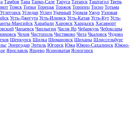
ца
Тамбов
Тара
Тарко-Сале
Таруса
Татарск
Таштагол
Тверь
ммот
Томск
Топки
Торецьк
Торжок
Торопец
Тосно
Тотьма
Углегорск
Угледар
Углич
Удачный
Удомля
Ужур
Узловая
ийск
Усть-Джегута
Усть-Илимск
Усть-Катав
Усть-Кут
Усть-
анты-Мансийск
Харабали
Харовск
Харцызск
Хасавюрт
овский
Чапаевск
Чаплыгин
Часов Яр
Чебаркуль
Чебоксары
няховск
Чехов
Чистополь
Чистяково
Чита
Чкаловск
Чудово
ехов
Шенкурск
Шилка
Шимановск
Шиханы
Шлиссельбург
льс
Энергодар
Эртиль
Югорск
Южа
Южно-Сахалинск
Южно-
вое
Ярославль
Ярцево
Ясиноватая
Ясногорск