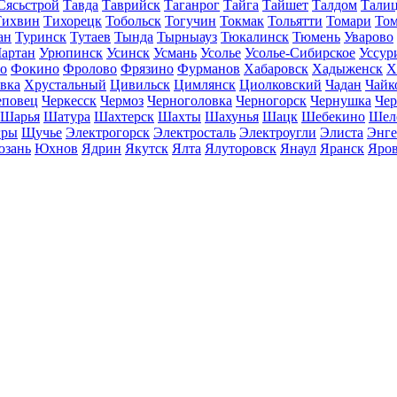
Сясьстрой
Тавда
Таврийск
Таганрог
Тайга
Тайшет
Талдом
Тали
Тихвин
Тихорецк
Тобольск
Тогучин
Токмак
Тольятти
Томари
То
ан
Туринск
Тутаев
Тында
Тырныауз
Тюкалинск
Тюмень
Уварово
артан
Урюпинск
Усинск
Усмань
Усолье
Усолье-Сибирское
Уссур
о
Фокино
Фролово
Фрязино
Фурманов
Хабаровск
Хадыженск
Х
івка
Хрустальный
Цивильск
Цимлянск
Циолковский
Чадан
Чайк
еповец
Черкесск
Чермоз
Черноголовка
Черногорск
Чернушка
Чер
Шарья
Шатура
Шахтерск
Шахты
Шахунья
Шацк
Шебекино
Шел
ры
Щучье
Электрогорск
Электросталь
Электроугли
Элиста
Энге
зань
Юхнов
Ядрин
Якутск
Ялта
Ялуторовск
Янаул
Яранск
Яро