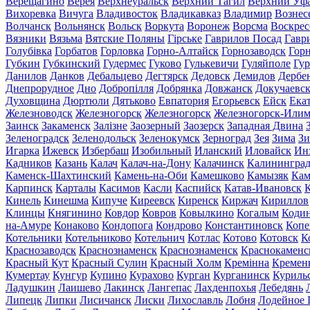
Верещагино
Верея
Верхнеуральск
Верхний Тагил
Верхний Уф
Вихоревка
Вичуга
Владивосток
Владикавказ
Владимир
Вознес
Волчанск
Вольнянск
Вольск
Воркута
Воронеж
Ворсма
Воскрес
Вязники
Вязьма
Вятские Поляны
Гірське
Гаврилов Посад
Гавр
Голубівка
Горбатов
Горловка
Горно-Алтайск
Горнозаводск
Гор
Губкин
Губкинский
Гудермес
Гуково
Гулькевичи
Гуляйполе
Гур
Данилов
Данков
Дебальцево
Дегтярск
Дедовск
Демидов
Дербе
Днепрорудное
Дно
Добропілля
Добрянка
Довжанск
Докучаевс
Духовщина
Дюртюли
Дятьково
Евпатория
Егорьевск
Ейск
Ека
Железноводск
Железногорск
Железногорск
Железногорск-Или
Заинск
Закаменск
Залізне
Заозерный
Заозерск
Западная Двина
Зеленоградск
Зеленодольск
Зеленокумск
Зерноград
Зея
Зима
Зи
Игарка
Ижевск
Избербаш
Изобильный
Иланский
Иловайск
Ин
Кадников
Казань
Калач
Калач-на-Дону
Калачинск
Калинингра
Каменск-Шахтинский
Камень-на-Оби
Камешково
Камызяк
Ка
Карпинск
Карталы
Касимов
Касли
Каспийск
Катав-Ивановск
К
Кинель
Кинешма
Кипуче
Киреевск
Киренск
Киржач
Кириллов
Клинцы
Княгинино
Ковдор
Ковров
Ковылкино
Когалым
Коди
на-Амуре
Конаково
Кондопога
Кондрово
Константиновск
Копе
Котельники
Котельниково
Котельнич
Котлас
Котово
Котовск
К
Краснозаводск
Краснознаменск
Краснознаменск
Краснокаменс
Красный Кут
Красный Сулин
Красный Холм
Кремінна
Кремен
Кумертау
Кунгур
Купино
Курахово
Курган
Курганинск
Куриль
Ладушкин
Лаишево
Лакинск
Лангепас
Лахденпохья
Лебедянь
Липецк
Липки
Лисичанск
Лиски
Лихославль
Лобня
Лодейное 