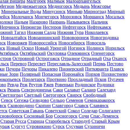
алая Вишера
Малгобек
Малмыж
Малоархангельск
Мегион
Медвежьегорск
Медногорск
Медынь
Межгорье
Минеральные Воды
Минусинск
Миньяр
Мирноград
Мирный
дейск
Молочанск
Мончегорск
Морозовск
Моршанск
Мосальск
волоки
Надым
Назарово
Назрань
Называевск
Нальчик
Нерчинск
Нерюнгри
Нестеров
Нефтегорск
Нефтекамск
ижний Тагил
Нижняя Салда
Нижняя Тура
Николаевск
Новоалтайск
Новоаннинский
Нововоронеж
Новогродовка
вск
Новоржев
Новороссийск
Новосибирск
Новосиль
нск
Новый Оскол
Новый Уренгой
Ногинск
Нолинск
Норильск
ктябрьск
Октябрьский
Окуловка
Олекминск
Оленегорск
стров
Островной
Острогожск
Отрадное
Отрадный
Оха
Оханск
льск
Перевоз
Пересвет
Переславль-Залесский
Пермь
Пестово
ки
Печора
Печоры
Пикалево
Пионерский
Питкяранта
Плавск
ные Зори
Полярный
Попасная
Поронайск
Порхов
Похвистнево
окопьевск
Пролетарск
Протвино
Прохладный
Псков
Пугачев
ово
Ревда
Реж
Реутов
Ржев
Ровеньки
Родинское
Родники
жск
Рязань
Сєвєродонецьк
Саки
Салават
Салаир
Салехард
Светлоград
Светлый
Светогорск
Свирск
Свободный
Севск
Сегежа
Селидово
Сельцо
Семенов
Семикаракорск
вск
Сковородино
Скопин
Славгород
Славск
Славянск
етск
Советская Гавань
Советский
Сокол
Соледар
Солигалич
сновоборск
Сосновый Бор
Сосногорск
Сочи
Спас-Деменск
Старая Русса
Старица
Старобельск
Стародуб
Старый Крым
ураж
Сургут
Суровикино
Сурск
Сусуман
Сухиничи