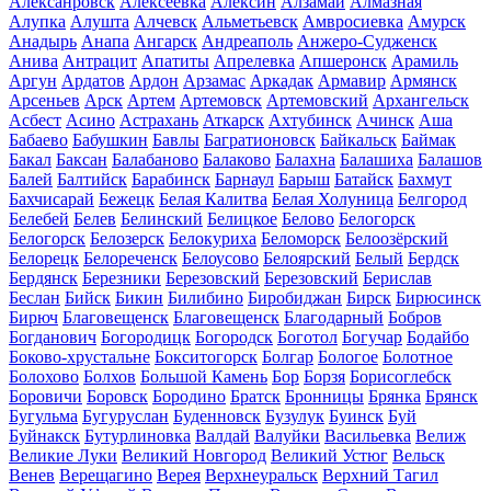
Алексанровск
Алексеевка
Алексин
Алзамай
Алмазная
Алупка
Алушта
Алчевск
Альметьевск
Амвросиевка
Амурск
Анадырь
Анапа
Ангарск
Андреаполь
Анжеро-Судженск
Анива
Антрацит
Апатиты
Апрелевка
Апшеронск
Арамиль
Аргун
Ардатов
Ардон
Арзамас
Аркадак
Армавир
Армянск
Арсеньев
Арск
Артем
Артемовск
Артемовский
Архангельск
Асбест
Асино
Астрахань
Аткарск
Ахтубинск
Ачинск
Аша
Бабаево
Бабушкин
Бавлы
Багратионовск
Байкальск
Баймак
Бакал
Баксан
Балабаново
Балаково
Балахна
Балашиха
Балашов
Балей
Балтийск
Барабинск
Барнаул
Барыш
Батайск
Бахмут
Бахчисарай
Бежецк
Белая Калитва
Белая Холуница
Белгород
Белебей
Белев
Белинский
Белицкое
Белово
Белогорск
Белогорск
Белозерск
Белокуриха
Беломорск
Белоозёрский
Белорецк
Белореченск
Белоусово
Белоярский
Белый
Бердск
Бердянск
Березники
Березовский
Березовский
Берислав
Беслан
Бийск
Бикин
Билибино
Биробиджан
Бирск
Бирюсинск
Бирюч
Благовещенск
Благовещенск
Благодарный
Бобров
Богданович
Богородицк
Богородск
Боготол
Богучар
Бодайбо
Боково-хрустальне
Бокситогорск
Болгар
Бологое
Болотное
Болохово
Болхов
Большой Камень
Бор
Борзя
Борисоглебск
Боровичи
Боровск
Бородино
Братск
Бронницы
Брянка
Брянск
Бугульма
Бугуруслан
Буденновск
Бузулук
Буинск
Буй
Буйнакск
Бутурлиновка
Валдай
Валуйки
Васильевка
Велиж
Великие Луки
Великий Новгород
Великий Устюг
Вельск
Венев
Верещагино
Верея
Верхнеуральск
Верхний Тагил