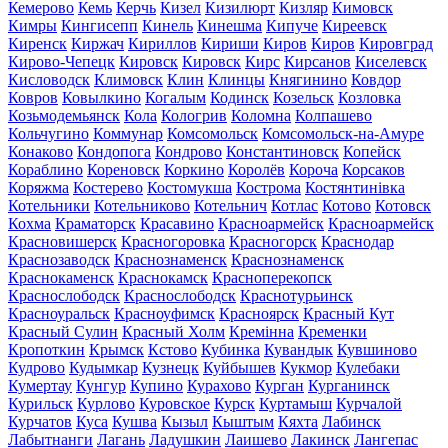
Кемерово
Кемь
Керчь
Кизел
Кизилюрт
Кизляр
Кимовск
Кимры
Кингисепп
Кинель
Кинешма
Кипуче
Киреевск
Киренск
Киржач
Кириллов
Кириши
Киров
Киров
Кировград
Кирово-Чепецк
Кировск
Кировск
Кирс
Кирсанов
Киселевск
Кисловодск
Климовск
Клин
Клинцы
Княгинино
Ковдор
Ковров
Ковылкино
Когалым
Кодинск
Козельск
Козловка
Козьмодемьянск
Кола
Кологрив
Коломна
Колпашево
Кольчугино
Коммунар
Комсомольск
Комсомольск-на-Амуре
Конаково
Кондопога
Кондрово
Константиновск
Копейск
Кораблино
Кореновск
Коркино
Королёв
Короча
Корсаков
Коряжма
Костерево
Костомукша
Кострома
Костянтинівка
Котельники
Котельниково
Котельнич
Котлас
Котово
Котовск
Кохма
Краматорск
Красавино
Красноармейск
Красноармейск
Красновишерск
Красногоровка
Красногорск
Краснодар
Краснозаводск
Краснознаменск
Краснознаменск
Краснокаменск
Краснокамск
Красноперекопск
Краснослободск
Краснослободск
Краснотурьинск
Красноуральск
Красноуфимск
Красноярск
Красный Кут
Красный Сулин
Красный Холм
Кремінна
Кременки
Кропоткин
Крымск
Кстово
Кубинка
Кувандык
Кувшиново
Кудрово
Кудымкар
Кузнецк
Куйбышев
Кукмор
Кулебаки
Кумертау
Кунгур
Купино
Курахово
Курган
Курганинск
Курильск
Курлово
Куровское
Курск
Куртамыш
Курчалой
Курчатов
Куса
Кушва
Кызыл
Кыштым
Кяхта
Лабинск
Лабытнанги
Лагань
Ладушкин
Лаишево
Лакинск
Лангепас