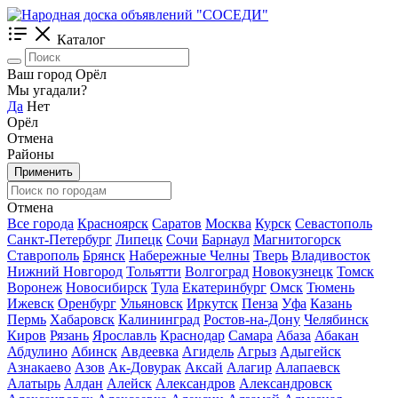
Каталог
Ваш город Орёл
Мы угадали?
Да
Нет
Орёл
Отмена
Районы
Применить
Отмена
Все города
Красноярск
Саратов
Москва
Курск
Севастополь
Санкт-Петербург
Липецк
Сочи
Барнаул
Магнитогорск
Ставрополь
Брянск
Набережные Челны
Тверь
Владивосток
Нижний Новгород
Тольятти
Волгоград
Новокузнецк
Томск
Воронеж
Новосибирск
Тула
Екатеринбург
Омск
Тюмень
Ижевск
Оренбург
Ульяновск
Иркутск
Пенза
Уфа
Казань
Пермь
Хабаровск
Калининград
Ростов-на-Дону
Челябинск
Киров
Рязань
Ярославль
Краснодар
Самара
Абаза
Абакан
Абдулино
Абинск
Авдеевка
Агидель
Агрыз
Адыгейск
Азнакаево
Азов
Ак-Довурак
Аксай
Алагир
Алапаевск
Алатырь
Алдан
Алейск
Александров
Александровск