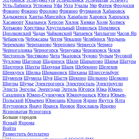
Усть-Лабинск
Устюжна
Уфа
Ухта
Учалы
Уяр
Фатеж
Феодосия
Фокино
Фокино
Фролово
Фрязино
Фурманов
Хабаровск
Хадыженск
Ханты-Мансийск
Харабали
Харовск
Харцызск
Хасавюрт
Хвалынск
Херсон
Хилок
Химки
Холм
Холмск
Хотьково
Хрестівка
Хрустальный
Цивильск
Цимлянск
Циолковский
Чадан
Чайковский
Чапаевск
Чаплыгин
Часов Яр
Чебаркуль
Чебоксары
Чегем
Чекалин
Челябинск
Чердынь
Черемхово
Черепаново
Череповец
Черкесск
Чермоз
Черноголовка
Черногорск
Чернушка
Черняховск
Чехов
Чистополь
Чистяково
Чита
Чкаловск
Чудово
Чулым
Чусовой
Чухлома
Шагонар
Шадринск
Шали
Шарыпово
Шарья
Шатура
Шахтерск
Шахты
Шахунья
Шацк
Шебекино
Шелехов
Шенкурск
Шилка
Шимановск
Шиханы
Шлиссельбург
Шумерля
Шумиха
Шуя
Щастя
Щекино
Щелкино
Щелково
Щигры
Щучье
Электрогорск
Электросталь
Электроугли
Элиста
Энгельс
Энергодар
Эртиль
Югорск
Южа
Южно-
Сахалинск
Южно-Сухокумск
Южноуральск
Юрга
Юрьев-
Польский
Юрьевец
Юрюзань
Юхнов
Ядрин
Якутск
Ялта
Ялуторовск
Янаул
Яранск
Яровое
Ярославль
Ярцево
Ясиноватая
Ясногорск
Больше городов
Ясный
Яхрома
Войти
Разместить бесплатно