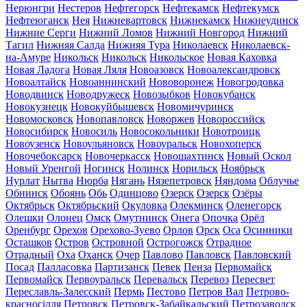
Нерюнгри
Нестеров
Нефтегорск
Нефтекамск
Нефтекумск
Нефтеюганск
Нея
Нижневартовск
Нижнекамск
Нижнеудинск
Нижние Серги
Нижний Ломов
Нижний Новгород
Нижний
Тагил
Нижняя Салда
Нижняя Тура
Николаевск
Николаевск-
на-Амуре
Никольск
Никольск
Никольское
Новая Каховка
Новая Ладога
Новая Ляля
Новоазовск
Новоалександровск
Новоалтайск
Новоаннинский
Нововоронеж
Новогродовка
Новодвинск
Новодружеск
Новозыбков
Новокубанск
Новокузнецк
Новокуйбышевск
Новомичуринск
Новомосковск
Новопавловск
Новоржев
Новороссийск
Новосибирск
Новосиль
Новосокольники
Новотроицк
Новоузенск
Новоульяновск
Новоуральск
Новохоперск
Новочебоксарск
Новочеркасск
Новошахтинск
Новый Оскол
Новый Уренгой
Ногинск
Нолинск
Норильск
Ноябрьск
Нурлат
Нытва
Нюрба
Нягань
Нязепетровск
Няндома
Облучье
Обнинск
Обоянь
Обь
Одинцово
Озерск
Озерск
Озёры
Октябрьск
Октябрьский
Окуловка
Олекминск
Оленегорск
Олешки
Олонец
Омск
Омутнинск
Онега
Опочка
Орёл
Оренбург
Орехов
Орехово-Зуево
Орлов
Орск
Оса
Осинники
Осташков
Остров
Островной
Острогожск
Отрадное
Отрадный
Оха
Оханск
Очер
Павлово
Павловск
Павловский
Посад
Палласовка
Партизанск
Певек
Пенза
Первомайск
Первомайск
Первоуральск
Перевальск
Перевоз
Пересвет
Переславль-Залесский
Пермь
Пестово
Петров Вал
Петрово-
красносілля
Петровск
Петровск-Забайкальский
Петрозаводск