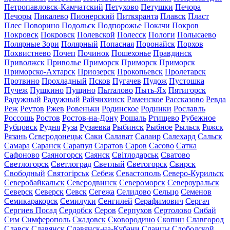
Петропавловск-Камчатский
Петухово
Петушки
Печора
Печоры
Пикалево
Пионерский
Питкяранта
Плавск
Пласт
Плес
Поворино
Подольск
Подпорожье
Покачи
Покров
Покровск
Покровск
Полевской
Полесск
Пологи
Полысаево
Полярные Зори
Полярный
Попасная
Поронайск
Порхов
Похвистнево
Почеп
Починок
Пошехонье
Правдинск
Приволжск
Приволье
Приморск
Приморск
Приморск
Приморско-Ахтарск
Приозерск
Прокопьевск
Пролетарск
Протвино
Прохладный
Псков
Пугачев
Пудож
Пустошка
Пучеж
Пушкино
Пущино
Пыталово
Пыть-Ях
Пятигорск
Радужный
Радужный
Райчихинск
Раменское
Рассказово
Ревда
Реж
Реутов
Ржев
Ровеньки
Родинское
Родники
Рославль
Россошь
Ростов
Ростов-на-Дону
Рошаль
Ртищево
Рубежное
Рубцовск
Рудня
Руза
Рузаевка
Рыбинск
Рыбное
Рыльск
Ряжск
Рязань
Сєвєродонецьк
Саки
Салават
Салаир
Салехард
Сальск
Самара
Саранск
Сарапул
Саратов
Саров
Сасово
Сатка
Сафоново
Саяногорск
Саянск
Світлодарськ
Сватово
Светлогорск
Светлоград
Светлый
Светогорск
Свирск
Свободный
Святогірськ
Себеж
Севастополь
Северо-Курильск
Северобайкальск
Северодвинск
Североморск
Североуральск
Северск
Северск
Севск
Сегежа
Селидово
Сельцо
Семенов
Семикаракорск
Семилуки
Сенгилей
Серафимович
Сергач
Сергиев Посад
Сердобск
Серов
Серпухов
Сертолово
Сибай
Сим
Симферополь
Скадовск
Сковородино
Скопин
Славгород
Славск
Славянск
Славянск-на-Кубани
Сланцы
Слободской