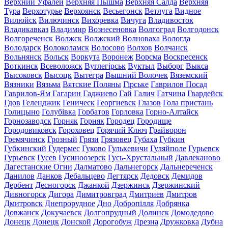
Верхний Уфалей
Верхняя Пышма
Верхняя Салда
Верхняя
Тура
Верхотурье
Верхоянск
Весьегонск
Ветлуга
Видное
Вилюйск
Вилючинск
Вихоревка
Вичуга
Владивосток
Владикавказ
Владимир
Вознесеновка
Волгоград
Волгодонск
Волгореченск
Волжск
Волжский
Волноваха
Вологда
Володарск
Волоколамск
Волосово
Волхов
Волчанск
Вольнянск
Вольск
Воркута
Воронеж
Ворсма
Воскресенск
Воткинск
Всеволожск
Вуглегірськ
Вуктыл
Выборг
Выкса
Высоковск
Высоцк
Вытегра
Вышний Волочек
Вяземский
Вязники
Вязьма
Вятские Поляны
Гірське
Гаврилов Посад
Гаврилов-Ям
Гагарин
Гаджиево
Гай
Галич
Гатчина
Гвардейск
Гдов
Геленджик
Геническ
Георгиевск
Глазов
Гола пристань
Голицыно
Голубівка
Горбатов
Горловка
Горно-Алтайск
Горнозаводск
Горняк
Горняк
Городец
Городище
Городовиковск
Гороховец
Горячий Ключ
Грайворон
Гремячинск
Грозный
Грязи
Грязовец
Губаха
Губкин
Губкинский
Гудермес
Гуково
Гулькевичи
Гуляйполе
Гурьевск
Гурьевск
Гусев
Гусиноозерск
Гусь-Хрустальный
Давлеканово
Дагестанские Огни
Далматово
Дальнегорск
Дальнереченск
Данилов
Данков
Дебальцево
Дегтярск
Дедовск
Демидов
Дербент
Десногорск
Джанкой
Дзержинск
Дзержинский
Дивногорск
Дигора
Димитровград
Дмитриев
Дмитров
Дмитровск
Днепрорудное
Дно
Добропілля
Добрянка
Довжанск
Докучаевск
Долгопрудный
Долинск
Домодедово
Донецк
Донецк
Донской
Дорогобуж
Дрезна
Дружковка
Дубна