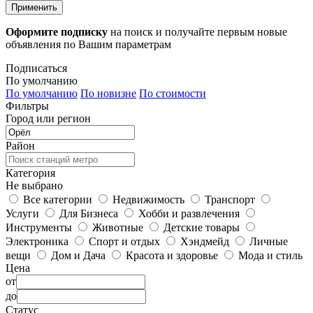
Применить
Оформите подписку
на поиск и получайте первым новые
объявления по Вашим параметрам
Подписаться
По умолчанию
По умолчанию
По новизне
По стоимости
Фильтры
Город или регион
Район
Категория
Не выбрано
Все категории
Недвижимость
Транспорт
Услуги
Для Бизнеса
Хобби и развлечения
Инструменты
Животные
Детские товары
Электроника
Спорт и отдых
Хэндмейд
Личные
вещи
Дом и Дача
Красота и здоровье
Мода и стиль
Цена
от
до
Статус