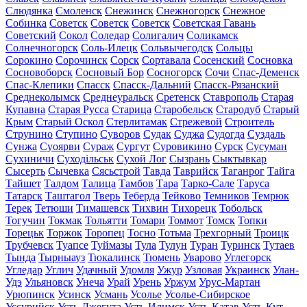
Слюдянка
Смоленск
Снежинск
Снежногорск
Снежное
Собинка
Советск
Советск
Советск
Советская Гавань
Советский
Сокол
Соледар
Солигалич
Соликамск
Солнечногорск
Соль-Илецк
Сольвычегодск
Сольцы
Сорокино
Сорочинск
Сорск
Сортавала
Сосенский
Сосновка
Сосновоборск
Сосновый Бор
Сосногорск
Сочи
Спас-Деменск
Спас-Клепики
Спасск
Спасск-Дальний
Спасск-Рязанский
Среднеколымск
Среднеуральск
Сретенск
Ставрополь
Старая
Купавна
Старая Русса
Старица
Старобельск
Стародуб
Старый
Крым
Старый Оскол
Стерлитамак
Стрежевой
Строитель
Струнино
Ступино
Суворов
Судак
Суджа
Судогда
Суздаль
Сунжа
Суоярви
Сураж
Сургут
Суровикино
Сурск
Сусуман
Сухиничи
Суходільськ
Сухой Лог
Сызрань
Сыктывкар
Сысерть
Сычевка
Сясьстрой
Тавда
Таврийск
Таганрог
Тайга
Тайшет
Талдом
Талица
Тамбов
Тара
Тарко-Сале
Таруса
Татарск
Таштагол
Тверь
Теберда
Тейково
Темников
Темрюк
Терек
Тетюши
Тимашевск
Тихвин
Тихорецк
Тобольск
Тогучин
Токмак
Тольятти
Томари
Томмот
Томск
Топки
Торецьк
Торжок
Торопец
Тосно
Тотьма
Трехгорный
Троицк
Трубчевск
Туапсе
Туймазы
Тула
Тулун
Туран
Туринск
Тутаев
Тында
Тырныауз
Тюкалинск
Тюмень
Уварово
Углегорск
Угледар
Углич
Удачный
Удомля
Ужур
Узловая
Украинск
Улан-
Удэ
Ульяновск
Унеча
Урай
Урень
Уржум
Урус-Мартан
Урюпинск
Усинск
Усмань
Усолье
Усолье-Сибирское
Уссурийск
Усть-Джегута
Усть-Илимск
Усть-Катав
Усть-Кут