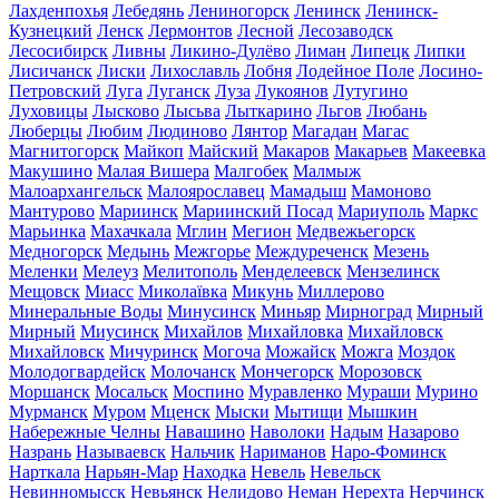
Лахденпохья
Лебедянь
Лениногорск
Ленинск
Ленинск-
Кузнецкий
Ленск
Лермонтов
Лесной
Лесозаводск
Лесосибирск
Ливны
Ликино-Дулёво
Лиман
Липецк
Липки
Лисичанск
Лиски
Лихославль
Лобня
Лодейное Поле
Лосино-
Петровский
Луга
Луганск
Луза
Лукоянов
Лутугино
Луховицы
Лысково
Лысьва
Лыткарино
Льгов
Любань
Люберцы
Любим
Людиново
Лянтор
Магадан
Магас
Магнитогорск
Майкоп
Майский
Макаров
Макарьев
Макеевка
Макушино
Малая Вишера
Малгобек
Малмыж
Малоархангельск
Малоярославец
Мамадыш
Мамоново
Мантурово
Мариинск
Мариинский Посад
Мариуполь
Маркс
Марьинка
Махачкала
Мглин
Мегион
Медвежьегорск
Медногорск
Медынь
Межгорье
Междуреченск
Мезень
Меленки
Мелеуз
Мелитополь
Менделеевск
Мензелинск
Мещовск
Миасс
Миколаївка
Микунь
Миллерово
Минеральные Воды
Минусинск
Миньяр
Мирноград
Мирный
Мирный
Миусинск
Михайлов
Михайловка
Михайловск
Михайловск
Мичуринск
Могоча
Можайск
Можга
Моздок
Молодогвардейск
Молочанск
Мончегорск
Морозовск
Моршанск
Мосальск
Моспино
Муравленко
Мураши
Мурино
Мурманск
Муром
Мценск
Мыски
Мытищи
Мышкин
Набережные Челны
Навашино
Наволоки
Надым
Назарово
Назрань
Называевск
Нальчик
Нариманов
Наро-Фоминск
Нарткала
Нарьян-Мар
Находка
Невель
Невельск
Невинномысск
Невьянск
Нелидово
Неман
Нерехта
Нерчинск