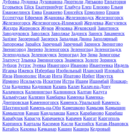
Дубовка
Дудинка
Духовщина
Дюртюли
Дятьково
Евпатория
Егорьевск
Ейск
Екатеринбург
Елабуга
Елец
Елизово
Ельня
Еманжелинск
Емва
Енакиево
Енисейск
Ермолино
Ершов
Ессентуки
Ефремов
Ждановка
Железноводск
Железногорск
Железногорск
Железногорск-Илимский
Жердевка
Жигулевск
Жиздра
Жирновск
Жуков
Жуковка
Жуковский
Завитинск
Заводоуковск
Заволжск
Заволжье
Задонск
Заинск
Закаменск
Залізне
Заозерный
Заозерск
Западная Двина
Заполярный
Запорожье
Зарайск
Заречный
Заречный
Заринск
Звенигово
Звенигород
Зверево
Зеленогорск
Зеленоград
Зеленоградск
Зеленодольск
Зеленокумск
Зерноград
Зея
Зима
Зимогорье
Златоуст
Злынка
Змеиногорск
Знаменск
Золоте
Зоринск
Зубцов
Зугрэс
Зуевка
Ивангород
Иваново
Ивантеевка
Ивдель
Игарка
Ижевск
Избербаш
Изобильный
Иланский
Иловайск
Инза
Иннополис
Инсар
Инта
Ипатово
Ирбит
Иркутск
Ирмино
Исилькуль
Искитим
Истра
Ишим
Ишимбай
Йошкар-
Ола
Кадиевка
Кадников
Казань
Калач
Калач-на-Дону
Калачинск
Калининград
Калининск
Калтан
Калуга
Кальміуське
Калязин
Камбарка
Каменка
Каменка-
Днепровская
Каменногорск
Каменск-Уральский
Каменск-
Шахтинский
Камень-на-Оби
Камешково
Камызяк
Камышин
Камышлов
Канаш
Кандалакша
Канск
Карабаново
Карабаш
Карабулак
Карасук
Карачаевск
Карачев
Каргат
Каргополь
Карпинск
Карталы
Касимов
Касли
Каспийск
Катав-Ивановск
Катайск
Каховка
Качканар
Кашин
Кашира
Кедровый