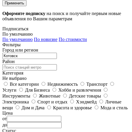
Применить
Оформите подписку
на поиск и получайте первым новые
объявления по Вашим параметрам
Подписаться
По умолчанию
По умолчанию
По новизне
По стоимости
Фильтры
Город или регион
Район
Категория
Не выбрано
Все категории
Недвижимость
Транспорт
Услуги
Для Бизнеса
Хобби и развлечения
Инструменты
Животные
Детские товары
Электроника
Спорт и отдых
Хэндмейд
Личные
вещи
Дом и Дача
Красота и здоровье
Мода и стиль
Цена
от
до
Статус