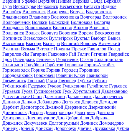
Верхний Уфалей
Верхняя Пышма
Верхняя Салда
Верхняя
Тура
Верхотурье
Верхоянск
Весьегонск
Ветлуга
Видное
Вилюйск
Вилючинск
Вихоревка
Вичуга
Владивосток
Владикавказ
Владимир
Вознесеновка
Волгоград
Волгодонск
Волгореченск
Волжск
Волжский
Волноваха
Вологда
Володарск
Волоколамск
Волосово
Волхов
Волчанск
Вольнянск
Вольск
Воркута
Воронеж
Ворсма
Воскресенск
Воткинск
Всеволожск
Вуглегірськ
Вуктыл
Выборг
Выкса
Высоковск
Высоцк
Вытегра
Вышний Волочек
Вяземский
Вязники
Вязьма
Вятские Поляны
Гірське
Гаврилов Посад
Гаврилов-Ям
Гагарин
Гаджиево
Гай
Галич
Гатчина
Гвардейск
Гдов
Геленджик
Геническ
Георгиевск
Глазов
Гола пристань
Голицыно
Голубівка
Горбатов
Горловка
Горно-Алтайск
Горнозаводск
Горняк
Горняк
Городец
Городище
Городовиковск
Гороховец
Горячий Ключ
Грайворон
Гремячинск
Грозный
Грязи
Грязовец
Губаха
Губкин
Губкинский
Гудермес
Гуково
Гулькевичи
Гуляйполе
Гурьевск
Гурьевск
Гусев
Гусиноозерск
Гусь-Хрустальный
Давлеканово
Дагестанские Огни
Далматово
Дальнегорск
Дальнереченск
Данилов
Данков
Дебальцево
Дегтярск
Дедовск
Демидов
Дербент
Десногорск
Джанкой
Дзержинск
Дзержинский
Дивногорск
Дигора
Димитровград
Дмитриев
Дмитров
Дмитровск
Днепрорудное
Дно
Добропілля
Добрянка
Довжанск
Докучаевск
Долгопрудный
Долинск
Домодедово
Донецк
Донецк
Донской
Дорогобуж
Дрезна
Дружковка
Дубна