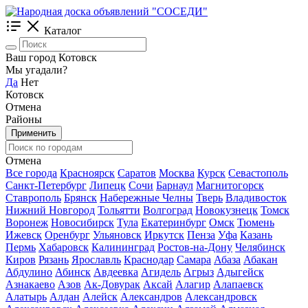
Каталог
Ваш город Котовск
Мы угадали?
Да
Нет
Котовск
Отмена
Районы
Применить
Отмена
Все города
Красноярск
Саратов
Москва
Курск
Севастополь
Санкт-Петербург
Липецк
Сочи
Барнаул
Магнитогорск
Ставрополь
Брянск
Набережные Челны
Тверь
Владивосток
Нижний Новгород
Тольятти
Волгоград
Новокузнецк
Томск
Воронеж
Новосибирск
Тула
Екатеринбург
Омск
Тюмень
Ижевск
Оренбург
Ульяновск
Иркутск
Пенза
Уфа
Казань
Пермь
Хабаровск
Калининград
Ростов-на-Дону
Челябинск
Киров
Рязань
Ярославль
Краснодар
Самара
Абаза
Абакан
Абдулино
Абинск
Авдеевка
Агидель
Агрыз
Адыгейск
Азнакаево
Азов
Ак-Довурак
Аксай
Алагир
Алапаевск
Алатырь
Алдан
Алейск
Александров
Александровск