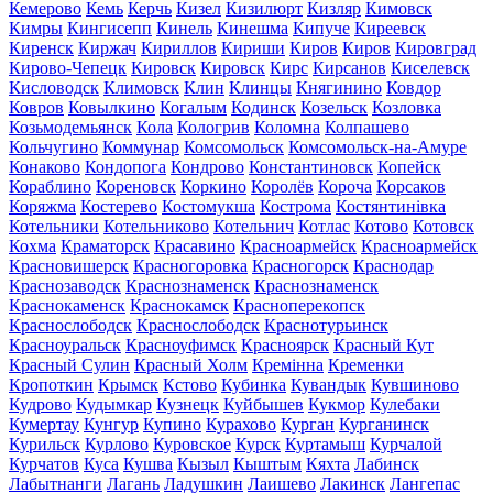
Кемерово
Кемь
Керчь
Кизел
Кизилюрт
Кизляр
Кимовск
Кимры
Кингисепп
Кинель
Кинешма
Кипуче
Киреевск
Киренск
Киржач
Кириллов
Кириши
Киров
Киров
Кировград
Кирово-Чепецк
Кировск
Кировск
Кирс
Кирсанов
Киселевск
Кисловодск
Климовск
Клин
Клинцы
Княгинино
Ковдор
Ковров
Ковылкино
Когалым
Кодинск
Козельск
Козловка
Козьмодемьянск
Кола
Кологрив
Коломна
Колпашево
Кольчугино
Коммунар
Комсомольск
Комсомольск-на-Амуре
Конаково
Кондопога
Кондрово
Константиновск
Копейск
Кораблино
Кореновск
Коркино
Королёв
Короча
Корсаков
Коряжма
Костерево
Костомукша
Кострома
Костянтинівка
Котельники
Котельниково
Котельнич
Котлас
Котово
Котовск
Кохма
Краматорск
Красавино
Красноармейск
Красноармейск
Красновишерск
Красногоровка
Красногорск
Краснодар
Краснозаводск
Краснознаменск
Краснознаменск
Краснокаменск
Краснокамск
Красноперекопск
Краснослободск
Краснослободск
Краснотурьинск
Красноуральск
Красноуфимск
Красноярск
Красный Кут
Красный Сулин
Красный Холм
Кремінна
Кременки
Кропоткин
Крымск
Кстово
Кубинка
Кувандык
Кувшиново
Кудрово
Кудымкар
Кузнецк
Куйбышев
Кукмор
Кулебаки
Кумертау
Кунгур
Купино
Курахово
Курган
Курганинск
Курильск
Курлово
Куровское
Курск
Куртамыш
Курчалой
Курчатов
Куса
Кушва
Кызыл
Кыштым
Кяхта
Лабинск
Лабытнанги
Лагань
Ладушкин
Лаишево
Лакинск
Лангепас