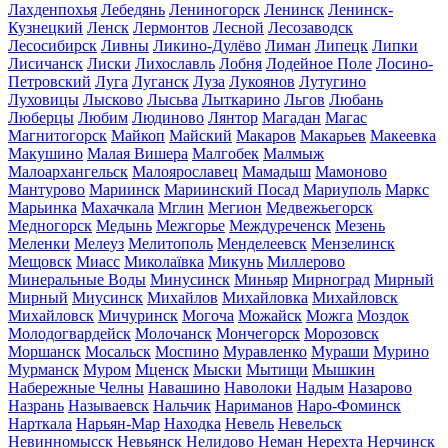
Лахденпохья
Лебедянь
Лениногорск
Ленинск
Ленинск-
Кузнецкий
Ленск
Лермонтов
Лесной
Лесозаводск
Лесосибирск
Ливны
Ликино-Дулёво
Лиман
Липецк
Липки
Лисичанск
Лиски
Лихославль
Лобня
Лодейное Поле
Лосино-
Петровский
Луга
Луганск
Луза
Лукоянов
Лутугино
Луховицы
Лысково
Лысьва
Лыткарино
Льгов
Любань
Люберцы
Любим
Людиново
Лянтор
Магадан
Магас
Магнитогорск
Майкоп
Майский
Макаров
Макарьев
Макеевка
Макушино
Малая Вишера
Малгобек
Малмыж
Малоархангельск
Малоярославец
Мамадыш
Мамоново
Мантурово
Мариинск
Мариинский Посад
Мариуполь
Маркс
Марьинка
Махачкала
Мглин
Мегион
Медвежьегорск
Медногорск
Медынь
Межгорье
Междуреченск
Мезень
Меленки
Мелеуз
Мелитополь
Менделеевск
Мензелинск
Мещовск
Миасс
Миколаївка
Микунь
Миллерово
Минеральные Воды
Минусинск
Миньяр
Мирноград
Мирный
Мирный
Миусинск
Михайлов
Михайловка
Михайловск
Михайловск
Мичуринск
Могоча
Можайск
Можга
Моздок
Молодогвардейск
Молочанск
Мончегорск
Морозовск
Моршанск
Мосальск
Моспино
Муравленко
Мураши
Мурино
Мурманск
Муром
Мценск
Мыски
Мытищи
Мышкин
Набережные Челны
Навашино
Наволоки
Надым
Назарово
Назрань
Называевск
Нальчик
Нариманов
Наро-Фоминск
Нарткала
Нарьян-Мар
Находка
Невель
Невельск
Невинномысск
Невьянск
Нелидово
Неман
Нерехта
Нерчинск