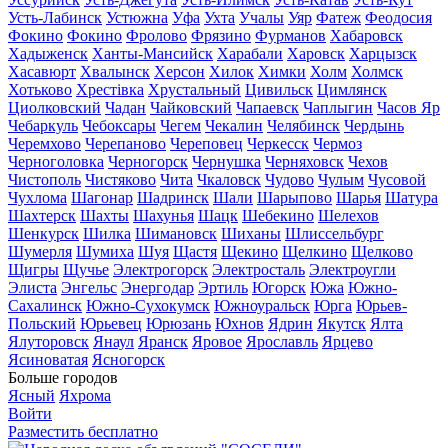
Усть-Лабинск
Устюжна
Уфа
Ухта
Учалы
Уяр
Фатеж
Феодосия
Фокино
Фокино
Фролово
Фрязино
Фурманов
Хабаровск
Хадыженск
Ханты-Мансийск
Харабали
Харовск
Харцызск
Хасавюрт
Хвалынск
Херсон
Хилок
Химки
Холм
Холмск
Хотьково
Хрестівка
Хрустальный
Цивильск
Цимлянск
Циолковский
Чадан
Чайковский
Чапаевск
Чаплыгин
Часов Яр
Чебаркуль
Чебоксары
Чегем
Чекалин
Челябинск
Чердынь
Черемхово
Черепаново
Череповец
Черкесск
Чермоз
Черноголовка
Черногорск
Чернушка
Черняховск
Чехов
Чистополь
Чистяково
Чита
Чкаловск
Чудово
Чулым
Чусовой
Чухлома
Шагонар
Шадринск
Шали
Шарыпово
Шарья
Шатура
Шахтерск
Шахты
Шахунья
Шацк
Шебекино
Шелехов
Шенкурск
Шилка
Шимановск
Шиханы
Шлиссельбург
Шумерля
Шумиха
Шуя
Щастя
Щекино
Щелкино
Щелково
Щигры
Щучье
Электрогорск
Электросталь
Электроугли
Элиста
Энгельс
Энергодар
Эртиль
Югорск
Южа
Южно-
Сахалинск
Южно-Сухокумск
Южноуральск
Юрга
Юрьев-
Польский
Юрьевец
Юрюзань
Юхнов
Ядрин
Якутск
Ялта
Ялуторовск
Янаул
Яранск
Яровое
Ярославль
Ярцево
Ясиноватая
Ясногорск
Больше городов
Ясный
Яхрома
Войти
Разместить бесплатно