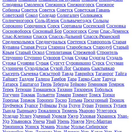
Слюдянка
Смоленск
Снежинск
Снежногорск
Снежное
Собинка
Советск
Советск
Советск
Советская Гавань
Советский
Сокол
Соледар
Солигалич
Соликамск
Солнечногорск
Соль-Илецк
Сольвычегодск
Сольцы
Сорокино
Сорочинск
Сорск
Сортавала
Сосенский
Сосновка
Сосновоборск
Сосновый Бор
Сосногорск
Сочи
Спас-Деменск
Спас-Клепики
Спасск
Спасск-Дальний
Спасск-Рязанский
Среднеколымск
Среднеуральск
Сретенск
Ставрополь
Старая
Купавна
Старая Русса
Старица
Старобельск
Стародуб
Старый
Крым
Старый Оскол
Стерлитамак
Стрежевой
Строитель
Струнино
Ступино
Суворов
Судак
Суджа
Судогда
Суздаль
Сунжа
Суоярви
Сураж
Сургут
Суровикино
Сурск
Сусуман
Сухиничи
Суходільськ
Сухой Лог
Сызрань
Сыктывкар
Сысерть
Сычевка
Сясьстрой
Тавда
Таврийск
Таганрог
Тайга
Тайшет
Талдом
Талица
Тамбов
Тара
Тарко-Сале
Таруса
Татарск
Таштагол
Тверь
Теберда
Тейково
Темников
Темрюк
Терек
Тетюши
Тимашевск
Тихвин
Тихорецк
Тобольск
Тогучин
Токмак
Тольятти
Томари
Томмот
Томск
Топки
Торецьк
Торжок
Торопец
Тосно
Тотьма
Трехгорный
Троицк
Трубчевск
Туапсе
Туймазы
Тула
Тулун
Туран
Туринск
Тутаев
Тында
Тырныауз
Тюкалинск
Тюмень
Уварово
Углегорск
Угледар
Углич
Удачный
Удомля
Ужур
Узловая
Украинск
Улан-
Удэ
Ульяновск
Унеча
Урай
Урень
Уржум
Урус-Мартан
Урюпинск
Усинск
Усмань
Усолье
Усолье-Сибирское
Уссурийск
Усть-Джегута
Усть-Илимск
Усть-Катав
Усть-Кут