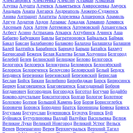
Алексанровск
Алексеевка
Алексин
Алзамай
Алмазная
Алупка
Алушта
Алчевск
Альметьевск
Амвросиевка
Амурск
Анадырь
Анапа
Ангарск
Андреаполь
Анжеро-Судженск
Анива
Антрацит
Апатиты
Апрелевка
Апшеронск
Арамиль
Аргун
Ардатов
Ардон
Арзамас
Аркадак
Армавир
Армянск
Арсеньев
Арск
Артем
Артемовск
Артемовский
Архангельск
Асбест
Асино
Астрахань
Аткарск
Ахтубинск
Ачинск
Аша
Бабаево
Бабушкин
Бавлы
Багратионовск
Байкальск
Баймак
Бакал
Баксан
Балабаново
Балаково
Балахна
Балашиха
Балашов
Балей
Балтийск
Барабинск
Барнаул
Барыш
Батайск
Бахмут
Бахчисарай
Бежецк
Белая Калитва
Белая Холуница
Белгород
Белебей
Белев
Белинский
Белицкое
Белово
Белогорск
Белогорск
Белозерск
Белокуриха
Беломорск
Белоозёрский
Белорецк
Белореченск
Белоусово
Белоярский
Белый
Бердск
Бердянск
Березники
Березовский
Березовский
Берислав
Беслан
Бийск
Бикин
Билибино
Биробиджан
Бирск
Бирюсинск
Бирюч
Благовещенск
Благовещенск
Благодарный
Бобров
Богданович
Богородицк
Богородск
Боготол
Богучар
Бодайбо
Боково-хрустальне
Бокситогорск
Болгар
Бологое
Болотное
Болохово
Болхов
Большой Камень
Бор
Борзя
Борисоглебск
Боровичи
Боровск
Бородино
Братск
Бронницы
Брянка
Брянск
Бугульма
Бугуруслан
Буденновск
Бузулук
Буинск
Буй
Буйнакск
Бутурлиновка
Валдай
Валуйки
Васильевка
Велиж
Великие Луки
Великий Новгород
Великий Устюг
Вельск
Венев
Верещагино
Верея
Верхнеуральск
Верхний Тагил