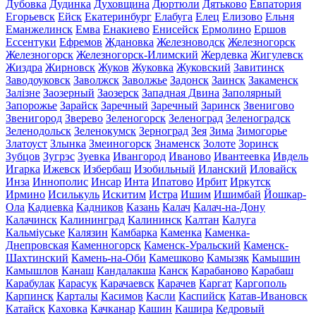
Дубовка
Дудинка
Духовщина
Дюртюли
Дятьково
Евпатория
Егорьевск
Ейск
Екатеринбург
Елабуга
Елец
Елизово
Ельня
Еманжелинск
Емва
Енакиево
Енисейск
Ермолино
Ершов
Ессентуки
Ефремов
Ждановка
Железноводск
Железногорск
Железногорск
Железногорск-Илимский
Жердевка
Жигулевск
Жиздра
Жирновск
Жуков
Жуковка
Жуковский
Завитинск
Заводоуковск
Заволжск
Заволжье
Задонск
Заинск
Закаменск
Залізне
Заозерный
Заозерск
Западная Двина
Заполярный
Запорожье
Зарайск
Заречный
Заречный
Заринск
Звенигово
Звенигород
Зверево
Зеленогорск
Зеленоград
Зеленоградск
Зеленодольск
Зеленокумск
Зерноград
Зея
Зима
Зимогорье
Златоуст
Злынка
Змеиногорск
Знаменск
Золоте
Зоринск
Зубцов
Зугрэс
Зуевка
Ивангород
Иваново
Ивантеевка
Ивдель
Игарка
Ижевск
Избербаш
Изобильный
Иланский
Иловайск
Инза
Иннополис
Инсар
Инта
Ипатово
Ирбит
Иркутск
Ирмино
Исилькуль
Искитим
Истра
Ишим
Ишимбай
Йошкар-
Ола
Кадиевка
Кадников
Казань
Калач
Калач-на-Дону
Калачинск
Калининград
Калининск
Калтан
Калуга
Кальміуське
Калязин
Камбарка
Каменка
Каменка-
Днепровская
Каменногорск
Каменск-Уральский
Каменск-
Шахтинский
Камень-на-Оби
Камешково
Камызяк
Камышин
Камышлов
Канаш
Кандалакша
Канск
Карабаново
Карабаш
Карабулак
Карасук
Карачаевск
Карачев
Каргат
Каргополь
Карпинск
Карталы
Касимов
Касли
Каспийск
Катав-Ивановск
Катайск
Каховка
Качканар
Кашин
Кашира
Кедровый