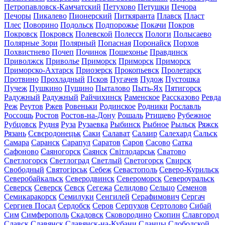
Петропавловск-Камчатский
Петухово
Петушки
Печора
Печоры
Пикалево
Пионерский
Питкяранта
Плавск
Пласт
Плес
Поворино
Подольск
Подпорожье
Покачи
Покров
Покровск
Покровск
Полевской
Полесск
Пологи
Полысаево
Полярные Зори
Полярный
Попасная
Поронайск
Порхов
Похвистнево
Почеп
Починок
Пошехонье
Правдинск
Приволжск
Приволье
Приморск
Приморск
Приморск
Приморско-Ахтарск
Приозерск
Прокопьевск
Пролетарск
Протвино
Прохладный
Псков
Пугачев
Пудож
Пустошка
Пучеж
Пушкино
Пущино
Пыталово
Пыть-Ях
Пятигорск
Радужный
Радужный
Райчихинск
Раменское
Рассказово
Ревда
Реж
Реутов
Ржев
Ровеньки
Родинское
Родники
Рославль
Россошь
Ростов
Ростов-на-Дону
Рошаль
Ртищево
Рубежное
Рубцовск
Рудня
Руза
Рузаевка
Рыбинск
Рыбное
Рыльск
Ряжск
Рязань
Сєвєродонецьк
Саки
Салават
Салаир
Салехард
Сальск
Самара
Саранск
Сарапул
Саратов
Саров
Сасово
Сатка
Сафоново
Саяногорск
Саянск
Світлодарськ
Сватово
Светлогорск
Светлоград
Светлый
Светогорск
Свирск
Свободный
Святогірськ
Себеж
Севастополь
Северо-Курильск
Северобайкальск
Северодвинск
Североморск
Североуральск
Северск
Северск
Севск
Сегежа
Селидово
Сельцо
Семенов
Семикаракорск
Семилуки
Сенгилей
Серафимович
Сергач
Сергиев Посад
Сердобск
Серов
Серпухов
Сертолово
Сибай
Сим
Симферополь
Скадовск
Сковородино
Скопин
Славгород
Славск
Славянск
Славянск-на-Кубани
Сланцы
Слободской