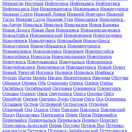
Нерюнгри
Нестеров
Нефтегорск
Нефтекамск
Нефтекумск
Нефтеюганск
Нея
Нижневартовск
Нижнекамск
Нижнеудинск
Нижние Серги
Нижний Ломов
Нижний Новгород
Нижний
Тагил
Нижняя Салда
Нижняя Тура
Николаевск
Николаевск-
на-Амуре
Никольск
Никольск
Никольское
Новая Каховка
Новая Ладога
Новая Ляля
Новоазовск
Новоалександровск
Новоалтайск
Новоаннинский
Нововоронеж
Новогродовка
Новодвинск
Новодружеск
Новозыбков
Новокубанск
Новокузнецк
Новокуйбышевск
Новомичуринск
Новомосковск
Новопавловск
Новоржев
Новороссийск
Новосибирск
Новосиль
Новосокольники
Новотроицк
Новоузенск
Новоульяновск
Новоуральск
Новохоперск
Новочебоксарск
Новочеркасск
Новошахтинск
Новый Оскол
Новый Уренгой
Ногинск
Нолинск
Норильск
Ноябрьск
Нурлат
Нытва
Нюрба
Нягань
Нязепетровск
Няндома
Облучье
Обнинск
Обоянь
Обь
Одинцово
Озерск
Озерск
Озёры
Октябрьск
Октябрьский
Окуловка
Олекминск
Оленегорск
Олешки
Олонец
Омск
Омутнинск
Онега
Опочка
Орёл
Оренбург
Орехов
Орехово-Зуево
Орлов
Орск
Оса
Осинники
Осташков
Остров
Островной
Острогожск
Отрадное
Отрадный
Оха
Оханск
Очер
Павлово
Павловск
Павловский
Посад
Палласовка
Партизанск
Певек
Пенза
Первомайск
Первомайск
Первоуральск
Перевальск
Перевоз
Пересвет
Переславль-Залесский
Пермь
Пестово
Петров Вал
Петрово-
красносілля
Петровск
Петровск-Забайкальский
Петрозаводск