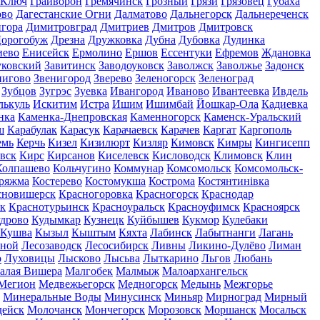
 Ключ
Грайворон
Гремячинск
Грозный
Грязи
Грязовец
Губаха
ово
Дагестанские Огни
Далматово
Дальнегорск
Дальнереченск
гора
Димитровград
Дмитриев
Дмитров
Дмитровск
орогобуж
Дрезна
Дружковка
Дубна
Дубовка
Дудинка
иево
Енисейск
Ермолино
Ершов
Ессентуки
Ефремов
Ждановка
ковский
Завитинск
Заводоуковск
Заволжск
Заволжье
Задонск
нигово
Звенигород
Зверево
Зеленогорск
Зеленоград
Зубцов
Зугрэс
Зуевка
Ивангород
Иваново
Ивантеевка
Ивдель
лькуль
Искитим
Истра
Ишим
Ишимбай
Йошкар-Ола
Кадиевка
нка
Каменка-Днепровская
Каменногорск
Каменск-Уральский
ш
Карабулак
Карасук
Карачаевск
Карачев
Каргат
Каргополь
емь
Керчь
Кизел
Кизилюрт
Кизляр
Кимовск
Кимры
Кингисепп
вск
Кирс
Кирсанов
Киселевск
Кисловодск
Климовск
Клин
Колпашево
Кольчугино
Коммунар
Комсомольск
Комсомольск-
ряжма
Костерево
Костомукша
Кострома
Костянтинівка
сновишерск
Красногоровка
Красногорск
Краснодар
к
Краснотурьинск
Красноуральск
Красноуфимск
Красноярск
дрово
Кудымкар
Кузнецк
Куйбышев
Кукмор
Кулебаки
Кушва
Кызыл
Кыштым
Кяхта
Лабинск
Лабытнанги
Лагань
сной
Лесозаводск
Лесосибирск
Ливны
Ликино-Дулёво
Лиман
о
Луховицы
Лысково
Лысьва
Лыткарино
Льгов
Любань
алая Вишера
Малгобек
Малмыж
Малоархангельск
Мегион
Медвежьегорск
Медногорск
Медынь
Межгорье
Минеральные Воды
Минусинск
Миньяр
Мирноград
Мирный
дейск
Молочанск
Мончегорск
Морозовск
Моршанск
Мосальск