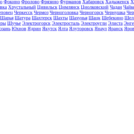
о
Фокино
Фролово
Фрязино
Фурманов
Хабаровск
Хадыженск
Х
івка
Хрустальный
Цивильск
Цимлянск
Циолковский
Чадан
Чайк
еповец
Черкесск
Чермоз
Черноголовка
Черногорск
Чернушка
Чер
Шарья
Шатура
Шахтерск
Шахты
Шахунья
Шацк
Шебекино
Шел
ры
Щучье
Электрогорск
Электросталь
Электроугли
Элиста
Энге
зань
Юхнов
Ядрин
Якутск
Ялта
Ялуторовск
Янаул
Яранск
Яро