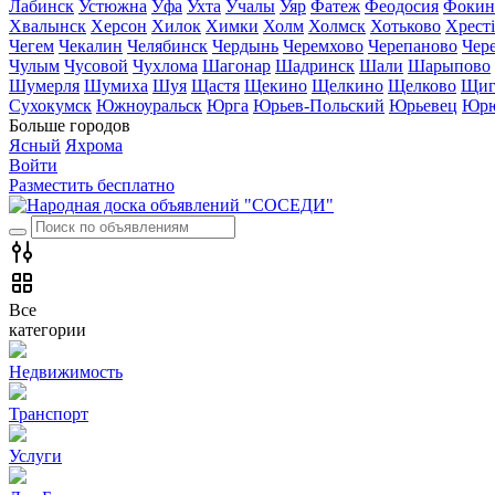
Лабинск
Устюжна
Уфа
Ухта
Учалы
Уяр
Фатеж
Феодосия
Фокин
Хвалынск
Херсон
Хилок
Химки
Холм
Холмск
Хотьково
Хрест
Чегем
Чекалин
Челябинск
Чердынь
Черемхово
Черепаново
Чер
Чулым
Чусовой
Чухлома
Шагонар
Шадринск
Шали
Шарыпово
Шумерля
Шумиха
Шуя
Щастя
Щекино
Щелкино
Щелково
Щиг
Сухокумск
Южноуральск
Юрга
Юрьев-Польский
Юрьевец
Юрю
Больше городов
Ясный
Яхрома
Войти
Разместить бесплатно
Все
категории
Недвижимость
Транспорт
Услуги