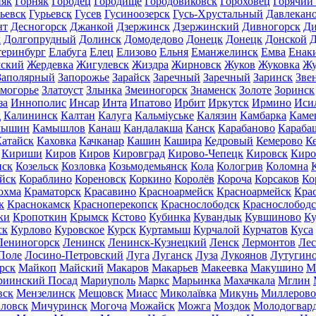
няк
Горняк
Городец
Городище
Городовиковск
Гороховец
Горячий
ьевск
Гурьевск
Гусев
Гусиноозерск
Гусь-Хрустальный
Давлекан
нт
Десногорск
Джанкой
Дзержинск
Дзержинский
Дивногорск
Ди
к
Долгопрудный
Долинск
Домодедово
Донецк
Донецк
Донской
Д
теринбург
Елабуга
Елец
Елизово
Ельня
Еманжелинск
Емва
Енак
мский
Жердевка
Жигулевск
Жиздра
Жирновск
Жуков
Жуковка
Жу
Заполярный
Запорожье
Зарайск
Заречный
Заречный
Заринск
Зве
могорье
Златоуст
Злынка
Змеиногорск
Знаменск
Золоте
Зоринск
за
Иннополис
Инсар
Инта
Ипатово
Ирбит
Иркутск
Ирмино
Иси
д
Калининск
Калтан
Калуга
Кальміуське
Калязин
Камбарка
Каме
мышин
Камышлов
Канаш
Кандалакша
Канск
Карабаново
Караба
атайск
Каховка
Качканар
Кашин
Кашира
Кедровый
Кемерово
К
Кириши
Киров
Киров
Кировград
Кирово-Чепецк
Кировск
Киро
нск
Козельск
Козловка
Козьмодемьянск
Кола
Кологрив
Коломна
йск
Кораблино
Кореновск
Коркино
Королёв
Короча
Корсаков
Ко
охма
Краматорск
Красавино
Красноармейск
Красноармейск
Кра
к
Краснокамск
Красноперекопск
Краснослободск
Краснослободс
ки
Кропоткин
Крымск
Кстово
Кубинка
Кувандык
Кувшиново
Ку
ск
Курлово
Куровское
Курск
Куртамыш
Курчалой
Курчатов
Куса
Лениногорск
Ленинск
Ленинск-Кузнецкий
Ленск
Лермонтов
Ле
Поле
Лосино-Петровский
Луга
Луганск
Луза
Лукоянов
Лутугин
рск
Майкоп
Майский
Макаров
Макарьев
Макеевка
Макушино
М
риинский Посад
Мариуполь
Маркс
Марьинка
Махачкала
Мглин
вск
Мензелинск
Мещовск
Миасс
Миколаївка
Микунь
Миллерово
ловск
Мичуринск
Могоча
Можайск
Можга
Моздок
Молодогвар