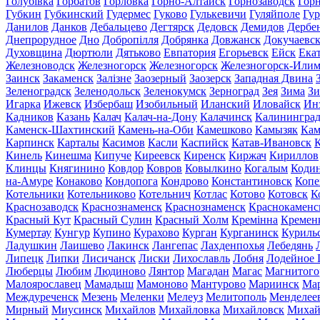
Голубівка
Горбатов
Горловка
Горно-Алтайск
Горнозаводск
Гор
Губкин
Губкинский
Гудермес
Гуково
Гулькевичи
Гуляйполе
Гур
Данилов
Данков
Дебальцево
Дегтярск
Дедовск
Демидов
Дербе
Днепрорудное
Дно
Добропілля
Добрянка
Довжанск
Докучаевс
Духовщина
Дюртюли
Дятьково
Евпатория
Егорьевск
Ейск
Ека
Железноводск
Железногорск
Железногорск
Железногорск-Или
Заинск
Закаменск
Залізне
Заозерный
Заозерск
Западная Двина
Зеленоградск
Зеленодольск
Зеленокумск
Зерноград
Зея
Зима
Зи
Игарка
Ижевск
Избербаш
Изобильный
Иланский
Иловайск
Ин
Кадников
Казань
Калач
Калач-на-Дону
Калачинск
Калинингра
Каменск-Шахтинский
Камень-на-Оби
Камешково
Камызяк
Ка
Карпинск
Карталы
Касимов
Касли
Каспийск
Катав-Ивановск
К
Кинель
Кинешма
Кипуче
Киреевск
Киренск
Киржач
Кириллов
Клинцы
Княгинино
Ковдор
Ковров
Ковылкино
Когалым
Коди
на-Амуре
Конаково
Кондопога
Кондрово
Константиновск
Копе
Котельники
Котельниково
Котельнич
Котлас
Котово
Котовск
К
Краснозаводск
Краснознаменск
Краснознаменск
Краснокаменс
Красный Кут
Красный Сулин
Красный Холм
Кремінна
Кремен
Кумертау
Кунгур
Купино
Курахово
Курган
Курганинск
Куриль
Ладушкин
Лаишево
Лакинск
Лангепас
Лахденпохья
Лебедянь
Липецк
Липки
Лисичанск
Лиски
Лихославль
Лобня
Лодейное 
Люберцы
Любим
Людиново
Лянтор
Магадан
Магас
Магнитого
Малоярославец
Мамадыш
Мамоново
Мантурово
Мариинск
Ма
Междуреченск
Мезень
Меленки
Мелеуз
Мелитополь
Менделее
Мирный
Миусинск
Михайлов
Михайловка
Михайловск
Михай