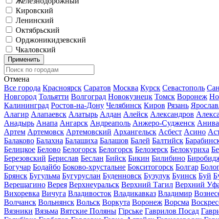
Железнодорожный
Кировский
Ленинский
Октябрьский
Орджоникидзевский
Чкаловский
Применить
Отмена
Все города
Красноярск
Саратов
Москва
Курск
Севастополь
Сан
Новгород
Тольятти
Волгоград
Новокузнецк
Томск
Воронеж
Но
Калининград
Ростов-на-Дону
Челябинск
Киров
Рязань
Ярослав
Алагир
Алапаевск
Алатырь
Алдан
Алейск
Александров
Алекс
Анадырь
Анапа
Ангарск
Андреаполь
Анжеро-Судженск
Анива
Артем
Артемовск
Артемовский
Архангельск
Асбест
Асино
Ас
Балаково
Балахна
Балашиха
Балашов
Балей
Балтийск
Барабинс
Белицкое
Белово
Белогорск
Белогорск
Белозерск
Белокуриха
Б
Березовский
Берислав
Беслан
Бийск
Бикин
Билибино
Биробид
Богучар
Бодайбо
Боково-хрустальне
Бокситогорск
Болгар
Боло
Брянск
Бугульма
Бугуруслан
Буденновск
Бузулук
Буинск
Буй
Б
Верещагино
Верея
Верхнеуральск
Верхний Тагил
Верхний Уф
Вихоревка
Вичуга
Владивосток
Владикавказ
Владимир
Вознес
Волчанск
Вольнянск
Вольск
Воркута
Воронеж
Ворсма
Воскрес
Вязники
Вязьма
Вятские Поляны
Гірське
Гаврилов Посад
Гавр