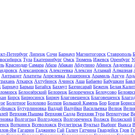
кт-Петербург
Липецк
Сочи
Барнаул
Магнитогорск
Ставрополь
Б
восибирск
Тула
Екатеринбург
Омск
Тюмень
Ижевск
Оренбург
У
ль
Краснодар
Самара
Абаза
Абакан
Абдулино
Абинск
Авдеевка
андровск
Алексанровск
Алексеевка
Алексин
Алзамай
Алмазная
Антрацит
Апатиты
Апрелевка
Апшеронск
Арамиль
Аргун
Ард
трахань
Аткарск
Ахтубинск
Ачинск
Аша
Бабаево
Бабушкин
Бав
к
Барнаул
Барыш
Батайск
Бахмут
Бахчисарай
Бежецк
Белая Калит
еломорск
Белоозёрский
Белорецк
Белореченск
Белоусово
Белоярс
жан
Бирск
Бирюсинск
Бирюч
Благовещенск
Благовещенск
Благо
гое
Болотное
Болохово
Болхов
Большой Камень
Бор
Борзя
Борисо
уйнакск
Бутурлиновка
Валдай
Валуйки
Васильевка
Велиж
Вели
алей
Верхняя Пышма
Верхняя Салда
Верхняя Тура
Верхотурье
В
еновка
Волгоград
Волгодонск
Волгореченск
Волжск
Волжский
енск
Воткинск
Всеволожск
Вуглегірськ
Вуктыл
Выборг
Выкса
В
илов-Ям
Гагарин
Гаджиево
Гай
Галич
Гатчина
Гвардейск
Гдов
Г