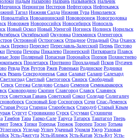
волоки
Надым
Назарово
Назрань
Называевск
Нальчик
Нерчинск
Нерюнгри
Нестеров
Нефтегорск
Нефтекамск
ижний Тагил
Нижняя Салда
Нижняя Тура
Николаевск
Новоалтайск
Новоаннинский
Нововоронеж
Новогродовка
вск
Новоржев
Новороссийск
Новосибирск
Новосиль
нск
Новый Оскол
Новый Уренгой
Ногинск
Нолинск
Норильск
ктябрьск
Октябрьский
Окуловка
Олекминск
Оленегорск
стров
Островной
Острогожск
Отрадное
Отрадный
Оха
Оханск
льск
Перевоз
Пересвет
Переславль-Залесский
Пермь
Пестово
ки
Печора
Печоры
Пикалево
Пионерский
Питкяранта
Плавск
ные Зори
Полярный
Попасная
Поронайск
Порхов
Похвистнево
окопьевск
Пролетарск
Протвино
Прохладный
Псков
Пугачев
ово
Ревда
Реж
Реутов
Ржев
Ровеньки
Родинское
Родники
жск
Рязань
Сєвєродонецьк
Саки
Салават
Салаир
Салехард
Светлоград
Светлый
Светогорск
Свирск
Свободный
Севск
Сегежа
Селидово
Сельцо
Семенов
Семикаракорск
вск
Сковородино
Скопин
Славгород
Славск
Славянск
етск
Советская Гавань
Советский
Сокол
Соледар
Солигалич
сновоборск
Сосновый Бор
Сосногорск
Сочи
Спас-Деменск
Старая Русса
Старица
Старобельск
Стародуб
Старый Крым
ураж
Сургут
Суровикино
Сурск
Сусуман
Сухиничи
ца
Тамбов
Тара
Тарко-Сале
Таруса
Татарск
Таштагол
Тверь
ммот
Томск
Топки
Торецьк
Торжок
Торопец
Тосно
Тотьма
Углегорск
Угледар
Углич
Удачный
Удомля
Ужур
Узловая
ийск
Усть-Джегута
Усть-Илимск
Усть-Катав
Усть-Кут
Усть-