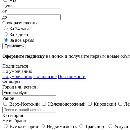
VIP
Цена
от
до
Срок размещения
За 24 часа
За 7 дней
За все время
Применить
Оформите подписку
на поиск и получайте первым новые объ
Подписаться
По умолчанию
По умолчанию
По новизне
По стоимости
Фильтры
Город или регион
Район
Верх-Исетский
Железнодорожный
Кировский
Ле
Категория
Не выбрано
Все категории
Недвижимость
Транспорт
Услуги