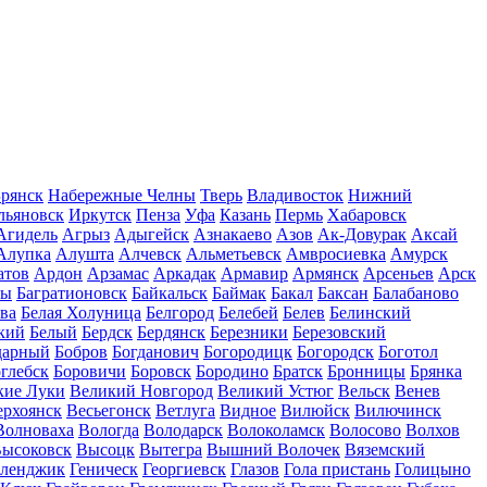
рянск
Набережные Челны
Тверь
Владивосток
Нижний
льяновск
Иркутск
Пенза
Уфа
Казань
Пермь
Хабаровск
Агидель
Агрыз
Адыгейск
Азнакаево
Азов
Ак-Довурак
Аксай
Алупка
Алушта
Алчевск
Альметьевск
Амвросиевка
Амурск
атов
Ардон
Арзамас
Аркадак
Армавир
Армянск
Арсеньев
Арск
лы
Багратионовск
Байкальск
Баймак
Бакал
Баксан
Балабаново
ва
Белая Холуница
Белгород
Белебей
Белев
Белинский
кий
Белый
Бердск
Бердянск
Березники
Березовский
дарный
Бобров
Богданович
Богородицк
Богородск
Боготол
глебск
Боровичи
Боровск
Бородино
Братск
Бронницы
Брянка
кие Луки
Великий Новгород
Великий Устюг
Вельск
Венев
ерхоянск
Весьегонск
Ветлуга
Видное
Вилюйск
Вилючинск
Волноваха
Вологда
Володарск
Волоколамск
Волосово
Волхов
ысоковск
Высоцк
Вытегра
Вышний Волочек
Вяземский
еленджик
Геническ
Георгиевск
Глазов
Гола пристань
Голицыно