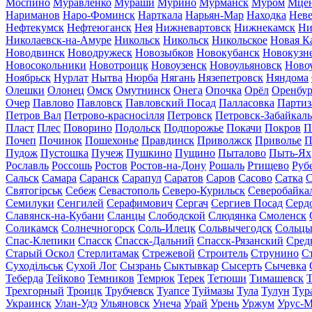
Моспино
Муравленко
Мураши
Мурино
Мурманск
Муром
Мце
Нариманов
Наро-Фоминск
Нарткала
Нарьян-Мар
Находка
Неве
Нефтекумск
Нефтеюганск
Нея
Нижневартовск
Нижнекамск
Ни
Николаевск-на-Амуре
Никольск
Никольск
Никольское
Новая К
Новодвинск
Новодружеск
Новозыбков
Новокубанск
Новокузн
Новосокольники
Новотроицк
Новоузенск
Новоульяновск
Ново
Ноябрьск
Нурлат
Нытва
Нюрба
Нягань
Нязепетровск
Няндома
Олешки
Олонец
Омск
Омутнинск
Онега
Опочка
Орёл
Оренбур
Очер
Павлово
Павловск
Павловский Посад
Палласовка
Партиз
Петров Вал
Петрово-красносілля
Петровск
Петровск-Забайкал
Пласт
Плес
Поворино
Подольск
Подпорожье
Покачи
Покров
П
Почеп
Починок
Пошехонье
Правдинск
Приволжск
Приволье
П
Пудож
Пустошка
Пучеж
Пушкино
Пущино
Пыталово
Пыть-Ях
Рославль
Россошь
Ростов
Ростов-на-Дону
Рошаль
Ртищево
Руб
Сальск
Самара
Саранск
Сарапул
Саратов
Саров
Сасово
Сатка
С
Святогірськ
Себеж
Севастополь
Северо-Курильск
Северобайка
Семилуки
Сенгилей
Серафимович
Сергач
Сергиев Посад
Серд
Славянск-на-Кубани
Сланцы
Слободской
Слюдянка
Смоленск
Соликамск
Солнечногорск
Соль-Илецк
Сольвычегодск
Сольц
Спас-Клепики
Спасск
Спасск-Дальний
Спасск-Рязанский
Сред
Старый Оскол
Стерлитамак
Стрежевой
Строитель
Струнино
С
Суходільськ
Сухой Лог
Сызрань
Сыктывкар
Сысерть
Сычевка
Теберда
Тейково
Темников
Темрюк
Терек
Тетюши
Тимашевск
Трехгорный
Троицк
Трубчевск
Туапсе
Туймазы
Тула
Тулун
Тур
Украинск
Улан-Удэ
Ульяновск
Унеча
Урай
Урень
Уржум
Урус-М