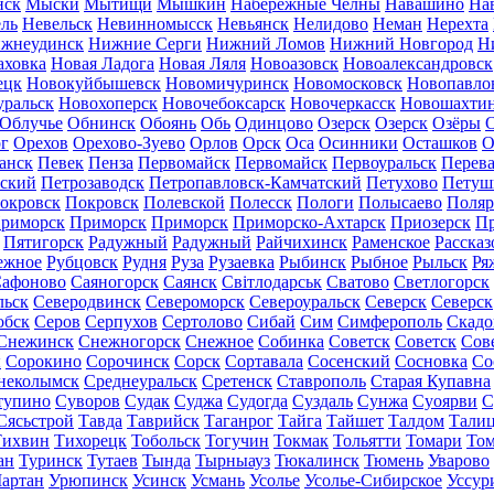
нск
Мыски
Мытищи
Мышкин
Набережные Челны
Навашино
На
ль
Невельск
Невинномысск
Невьянск
Нелидово
Неман
Нерехта
жнеудинск
Нижние Серги
Нижний Ломов
Нижний Новгород
Н
аховка
Новая Ладога
Новая Ляля
Новоазовск
Новоалександровск
ецк
Новокуйбышевск
Новомичуринск
Новомосковск
Новопавло
уральск
Новохоперск
Новочебоксарск
Новочеркасск
Новошахти
Облучье
Обнинск
Обоянь
Обь
Одинцово
Озерск
Озерск
Озёры
О
г
Орехов
Орехово-Зуево
Орлов
Орск
Оса
Осинники
Осташков
О
анск
Певек
Пенза
Первомайск
Первомайск
Первоуральск
Перева
ьский
Петрозаводск
Петропавловск-Камчатский
Петухово
Петуш
окровск
Покровск
Полевской
Полесск
Пологи
Полысаево
Поляр
риморск
Приморск
Приморск
Приморско-Ахтарск
Приозерск
Пр
Пятигорск
Радужный
Радужный
Райчихинск
Раменское
Рассказ
ежное
Рубцовск
Рудня
Руза
Рузаевка
Рыбинск
Рыбное
Рыльск
Ря
афоново
Саяногорск
Саянск
Світлодарськ
Сватово
Светлогорск
льск
Северодвинск
Североморск
Североуральск
Северск
Северск
обск
Серов
Серпухов
Сертолово
Сибай
Сим
Симферополь
Скадо
Снежинск
Снежногорск
Снежное
Собинка
Советск
Советск
Сов
ы
Сорокино
Сорочинск
Сорск
Сортавала
Сосенский
Сосновка
Со
неколымск
Среднеуральск
Сретенск
Ставрополь
Старая Купавна
тупино
Суворов
Судак
Суджа
Судогда
Суздаль
Сунжа
Суоярви
С
Сясьстрой
Тавда
Таврийск
Таганрог
Тайга
Тайшет
Талдом
Тали
Тихвин
Тихорецк
Тобольск
Тогучин
Токмак
Тольятти
Томари
То
ан
Туринск
Тутаев
Тында
Тырныауз
Тюкалинск
Тюмень
Уварово
артан
Урюпинск
Усинск
Усмань
Усолье
Усолье-Сибирское
Уссур