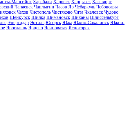
анты-Мансийск
Харабали
Харовск
Харцызск
Хасавюрт
овский
Чапаевск
Чаплыгин
Часов Яр
Чебаркуль
Чебоксары
няховск
Чехов
Чистополь
Чистяково
Чита
Чкаловск
Чудово
ехов
Шенкурск
Шилка
Шимановск
Шиханы
Шлиссельбург
льс
Энергодар
Эртиль
Югорск
Южа
Южно-Сахалинск
Южно-
вое
Ярославль
Ярцево
Ясиноватая
Ясногорск