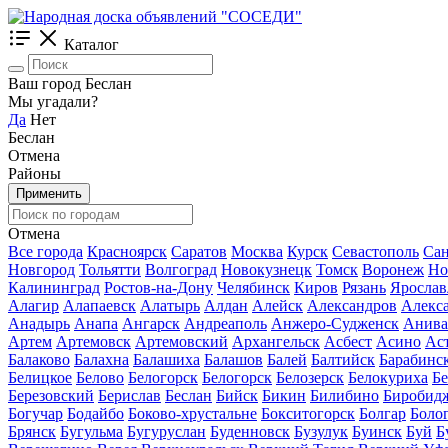
Каталог
Ваш город Беслан
Мы угадали?
Да
Нет
Беслан
Отмена
Районы
Применить
Отмена
Все города
Красноярск
Саратов
Москва
Курск
Севастополь
Сан
Новгород
Тольятти
Волгоград
Новокузнецк
Томск
Воронеж
Но
Калининград
Ростов-на-Дону
Челябинск
Киров
Рязань
Ярослав
Алагир
Алапаевск
Алатырь
Алдан
Алейск
Александров
Алекс
Анадырь
Анапа
Ангарск
Андреаполь
Анжеро-Судженск
Анива
Артем
Артемовск
Артемовский
Архангельск
Асбест
Асино
Ас
Балаково
Балахна
Балашиха
Балашов
Балей
Балтийск
Барабинс
Белицкое
Белово
Белогорск
Белогорск
Белозерск
Белокуриха
Б
Березовский
Берислав
Беслан
Бийск
Бикин
Билибино
Биробид
Богучар
Бодайбо
Боково-хрустальне
Бокситогорск
Болгар
Боло
Брянск
Бугульма
Бугуруслан
Буденновск
Бузулук
Буинск
Буй
Б