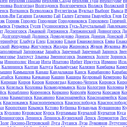
алей
Верхняя Пышма
Верхняя Салда
Верхняя Тура
Верхотурье
В
еновка
Волгоград
Волгодонск
Волгореченск
Волжск
Волжский
енск
Воткинск
Всеволожск
Вуглегірськ
Вуктыл
Выборг
Выкса
В
илов-Ям
Гагарин
Гаджиево
Гай
Галич
Гатчина
Гвардейск
Гдов
Г
няк
Горняк
Городец
Городище
Городовиковск
Гороховец
Горячий
ьевск
Гурьевск
Гусев
Гусиноозерск
Гусь-Хрустальный
Давлекан
нт
Десногорск
Джанкой
Дзержинск
Дзержинский
Дивногорск
Ди
к
Долгопрудный
Долинск
Домодедово
Донецк
Донецк
Донской
Д
теринбург
Елабуга
Елец
Елизово
Ельня
Еманжелинск
Емва
Енак
мский
Жердевка
Жигулевск
Жиздра
Жирновск
Жуков
Жуковка
Жу
Заполярный
Запорожье
Зарайск
Заречный
Заречный
Заринск
Зве
могорье
Златоуст
Злынка
Змеиногорск
Знаменск
Золоте
Зоринск
за
Иннополис
Инсар
Инта
Ипатово
Ирбит
Иркутск
Ирмино
Иси
д
Калининск
Калтан
Калуга
Кальміуське
Калязин
Камбарка
Каме
мышин
Камышлов
Канаш
Кандалакша
Канск
Карабаново
Караба
атайск
Каховка
Качканар
Кашин
Кашира
Кедровый
Кемерово
К
Кириши
Киров
Киров
Кировград
Кирово-Чепецк
Кировск
Киро
нск
Козельск
Козловка
Козьмодемьянск
Кола
Кологрив
Коломна
йск
Кораблино
Кореновск
Коркино
Королёв
Короча
Корсаков
Ко
охма
Краматорск
Красавино
Красноармейск
Красноармейск
Кра
к
Краснокамск
Красноперекопск
Краснослободск
Краснослободс
ки
Кропоткин
Крымск
Кстово
Кубинка
Кувандык
Кувшиново
Ку
ск
Курлово
Куровское
Курск
Куртамыш
Курчалой
Курчатов
Куса
Лениногорск
Ленинск
Ленинск-Кузнецкий
Ленск
Лермонтов
Ле
Поле
Лосино-Петровский
Луга
Луганск
Луза
Лукоянов
Лутугин