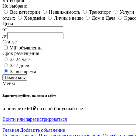
Категория
Не выбрано
Все категории
Недвижимость
Транспорт
Услуги
отдых
Хэндмейд
Личные вещи
Дом и Дача
Красо
Цена
от
до
Статус
VIP объявление
Срок размещения
За 24 часа
За 7 дней
За все время
Применить
Меню
Зарегистрируйтесь на нашем сайте
и получите
60 ₽
на свой бонусный счет!
Войти или зарегистрироваться
Главная
Добавить объявление
Правила сервиса
Пользовательское соглашение
Служба поддер