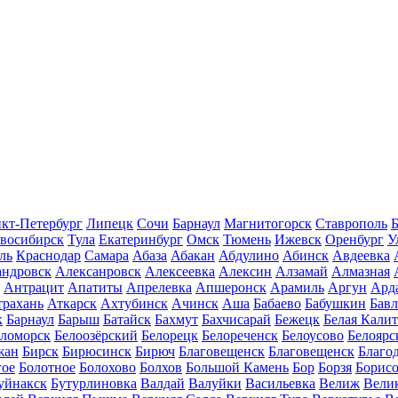
кт-Петербург
Липецк
Сочи
Барнаул
Магнитогорск
Ставрополь
Б
восибирск
Тула
Екатеринбург
Омск
Тюмень
Ижевск
Оренбург
У
ль
Краснодар
Самара
Абаза
Абакан
Абдулино
Абинск
Авдеевка
андровск
Алексанровск
Алексеевка
Алексин
Алзамай
Алмазная
Антрацит
Апатиты
Апрелевка
Апшеронск
Арамиль
Аргун
Ард
трахань
Аткарск
Ахтубинск
Ачинск
Аша
Бабаево
Бабушкин
Бав
к
Барнаул
Барыш
Батайск
Бахмут
Бахчисарай
Бежецк
Белая Калит
еломорск
Белоозёрский
Белорецк
Белореченск
Белоусово
Белоярс
жан
Бирск
Бирюсинск
Бирюч
Благовещенск
Благовещенск
Благо
гое
Болотное
Болохово
Болхов
Большой Камень
Бор
Борзя
Борисо
уйнакск
Бутурлиновка
Валдай
Валуйки
Васильевка
Велиж
Вели