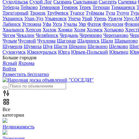
Суходільськ
Сухой Лог
Сызрань
Сыктывкар
Сысерть
Сычевка
Теберда
Тейково
Темников
Темрюк
Терек
Тетюши
Тимашевск
Трехгорный
Троицк
Трубчевск
Туапсе
Туймазы
Тула
Тулун
Тур
Украинск
Улан-Удэ
Ульяновск
Унеча
Урай
Урень
Уржум
Урус-М
Лабинск
Устюжна
Уфа
Ухта
Учалы
Уяр
Фатеж
Феодосия
Фокин
Хвалынск
Херсон
Хилок
Химки
Холм
Холмск
Хотьково
Хрест
Чегем
Чекалин
Челябинск
Чердынь
Черемхово
Черепаново
Чер
Чулым
Чусовой
Чухлома
Шагонар
Шадринск
Шали
Шарыпово
Шумерля
Шумиха
Шуя
Щастя
Щекино
Щелкино
Щелково
Щиг
Сухокумск
Южноуральск
Юрга
Юрьев-Польский
Юрьевец
Юрю
Больше городов
Ясный
Яхрома
Войти
Разместить бесплатно
Все
категории
Недвижимость
Транспорт