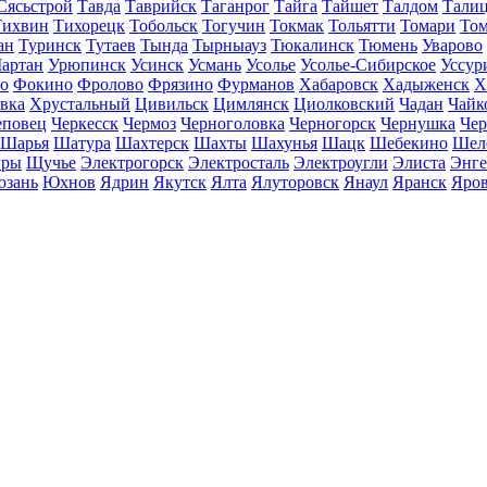
Сясьстрой
Тавда
Таврийск
Таганрог
Тайга
Тайшет
Талдом
Тали
Тихвин
Тихорецк
Тобольск
Тогучин
Токмак
Тольятти
Томари
То
ан
Туринск
Тутаев
Тында
Тырныауз
Тюкалинск
Тюмень
Уварово
артан
Урюпинск
Усинск
Усмань
Усолье
Усолье-Сибирское
Уссур
о
Фокино
Фролово
Фрязино
Фурманов
Хабаровск
Хадыженск
Х
івка
Хрустальный
Цивильск
Цимлянск
Циолковский
Чадан
Чайк
еповец
Черкесск
Чермоз
Черноголовка
Черногорск
Чернушка
Чер
Шарья
Шатура
Шахтерск
Шахты
Шахунья
Шацк
Шебекино
Шел
ры
Щучье
Электрогорск
Электросталь
Электроугли
Элиста
Энге
зань
Юхнов
Ядрин
Якутск
Ялта
Ялуторовск
Янаул
Яранск
Яро