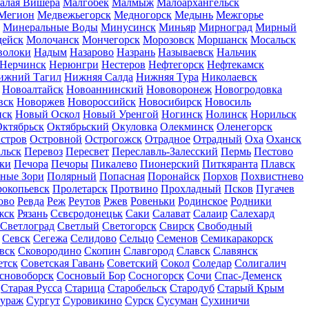
алая Вишера
Малгобек
Малмыж
Малоархангельск
Мегион
Медвежьегорск
Медногорск
Медынь
Межгорье
Минеральные Воды
Минусинск
Миньяр
Мирноград
Мирный
дейск
Молочанск
Мончегорск
Морозовск
Моршанск
Мосальск
волоки
Надым
Назарово
Назрань
Называевск
Нальчик
Нерчинск
Нерюнгри
Нестеров
Нефтегорск
Нефтекамск
ижний Тагил
Нижняя Салда
Нижняя Тура
Николаевск
Новоалтайск
Новоаннинский
Нововоронеж
Новогродовка
вск
Новоржев
Новороссийск
Новосибирск
Новосиль
нск
Новый Оскол
Новый Уренгой
Ногинск
Нолинск
Норильск
ктябрьск
Октябрьский
Окуловка
Олекминск
Оленегорск
стров
Островной
Острогожск
Отрадное
Отрадный
Оха
Оханск
льск
Перевоз
Пересвет
Переславль-Залесский
Пермь
Пестово
ки
Печора
Печоры
Пикалево
Пионерский
Питкяранта
Плавск
ные Зори
Полярный
Попасная
Поронайск
Порхов
Похвистнево
окопьевск
Пролетарск
Протвино
Прохладный
Псков
Пугачев
ово
Ревда
Реж
Реутов
Ржев
Ровеньки
Родинское
Родники
жск
Рязань
Сєвєродонецьк
Саки
Салават
Салаир
Салехард
Светлоград
Светлый
Светогорск
Свирск
Свободный
Севск
Сегежа
Селидово
Сельцо
Семенов
Семикаракорск
вск
Сковородино
Скопин
Славгород
Славск
Славянск
етск
Советская Гавань
Советский
Сокол
Соледар
Солигалич
сновоборск
Сосновый Бор
Сосногорск
Сочи
Спас-Деменск
Старая Русса
Старица
Старобельск
Стародуб
Старый Крым
ураж
Сургут
Суровикино
Сурск
Сусуман
Сухиничи