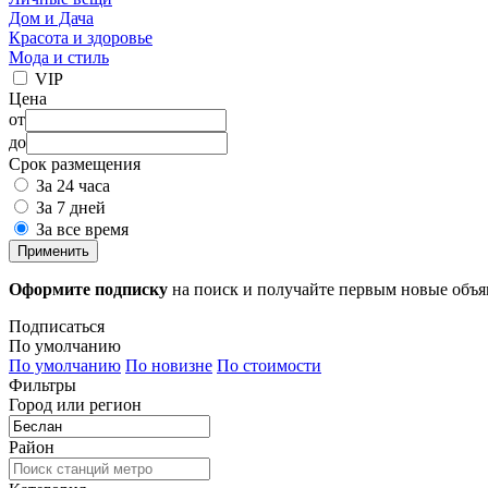
Дом и Дача
Красота и здоровье
Мода и стиль
VIP
Цена
от
до
Срок размещения
За 24 часа
За 7 дней
За все время
Применить
Оформите подписку
на поиск и получайте первым новые объ
Подписаться
По умолчанию
По умолчанию
По новизне
По стоимости
Фильтры
Город или регион
Район