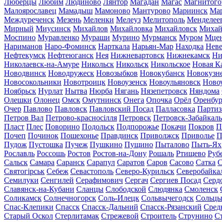
Люберцы
Любим
Людиново
Лянтор
Магадан
Магас
Магнитого
Малоярославец
Мамадыш
Мамоново
Мантурово
Мариинск
Ма
Междуреченск
Мезень
Меленки
Мелеуз
Мелитополь
Менделее
Мирный
Миусинск
Михайлов
Михайловка
Михайловск
Михай
Моспино
Муравленко
Мураши
Мурино
Мурманск
Муром
Мце
Нариманов
Наро-Фоминск
Нарткала
Нарьян-Мар
Находка
Неве
Нефтекумск
Нефтеюганск
Нея
Нижневартовск
Нижнекамск
Ни
Николаевск-на-Амуре
Никольск
Никольск
Никольское
Новая К
Новодвинск
Новодружеск
Новозыбков
Новокубанск
Новокузн
Новосокольники
Новотроицк
Новоузенск
Новоульяновск
Ново
Ноябрьск
Нурлат
Нытва
Нюрба
Нягань
Нязепетровск
Няндома
Олешки
Олонец
Омск
Омутнинск
Онега
Опочка
Орёл
Оренбур
Очер
Павлово
Павловск
Павловский Посад
Палласовка
Партиз
Петров Вал
Петрово-красносілля
Петровск
Петровск-Забайкал
Пласт
Плес
Поворино
Подольск
Подпорожье
Покачи
Покров
П
Почеп
Починок
Пошехонье
Правдинск
Приволжск
Приволье
П
Пудож
Пустошка
Пучеж
Пушкино
Пущино
Пыталово
Пыть-Ях
Рославль
Россошь
Ростов
Ростов-на-Дону
Рошаль
Ртищево
Руб
Сальск
Самара
Саранск
Сарапул
Саратов
Саров
Сасово
Сатка
С
Святогірськ
Себеж
Севастополь
Северо-Курильск
Северобайка
Семилуки
Сенгилей
Серафимович
Сергач
Сергиев Посад
Серд
Славянск-на-Кубани
Сланцы
Слободской
Слюдянка
Смоленск
Соликамск
Солнечногорск
Соль-Илецк
Сольвычегодск
Сольц
Спас-Клепики
Спасск
Спасск-Дальний
Спасск-Рязанский
Сред
Старый Оскол
Стерлитамак
Стрежевой
Строитель
Струнино
С