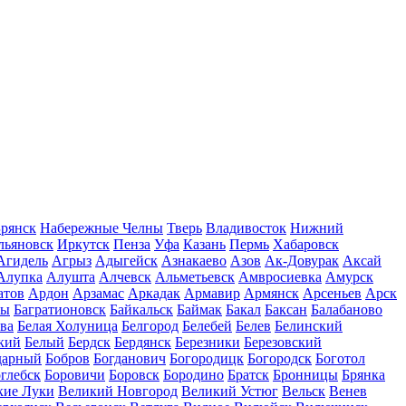
рянск
Набережные Челны
Тверь
Владивосток
Нижний
льяновск
Иркутск
Пенза
Уфа
Казань
Пермь
Хабаровск
Агидель
Агрыз
Адыгейск
Азнакаево
Азов
Ак-Довурак
Аксай
Алупка
Алушта
Алчевск
Альметьевск
Амвросиевка
Амурск
атов
Ардон
Арзамас
Аркадак
Армавир
Армянск
Арсеньев
Арск
лы
Багратионовск
Байкальск
Баймак
Бакал
Баксан
Балабаново
ва
Белая Холуница
Белгород
Белебей
Белев
Белинский
кий
Белый
Бердск
Бердянск
Березники
Березовский
дарный
Бобров
Богданович
Богородицк
Богородск
Боготол
глебск
Боровичи
Боровск
Бородино
Братск
Бронницы
Брянка
кие Луки
Великий Новгород
Великий Устюг
Вельск
Венев