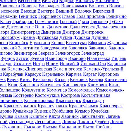
ерхоянск
Весьегонск
Ветлуга
Видное
Вилюйск
Вилючинск
Волноваха
Вологда
Володарск
Волоколамск
Волосово
Волхов
ысоковск
Высоцк
Вытегра
Вышний Волочек
Вяземский
еленджик
Геническ
Георгиевск
Глазов
Гола пристань
Голицыно
 Ключ
Грайворон
Гремячинск
Грозный
Грязи
Грязовец
Губаха
ово
Дагестанские Огни
Далматово
Дальнегорск
Дальнереченск
гора
Димитровград
Дмитриев
Дмитров
Дмитровск
орогобуж
Дрезна
Дружковка
Дубна
Дубовка
Дудинка
иево
Енисейск
Ермолино
Ершов
Ессентуки
Ефремов
Ждановка
ковский
Завитинск
Заводоуковск
Заволжск
Заволжье
Задонск
нигово
Звенигород
Зверево
Зеленогорск
Зеленоград
Зубцов
Зугрэс
Зуевка
Ивангород
Иваново
Ивантеевка
Ивдель
лькуль
Искитим
Истра
Ишим
Ишимбай
Йошкар-Ола
Кадиевка
нка
Каменка-Днепровская
Каменногорск
Каменск-Уральский
ш
Карабулак
Карасук
Карачаевск
Карачев
Каргат
Каргополь
емь
Керчь
Кизел
Кизилюрт
Кизляр
Кимовск
Кимры
Кингисепп
вск
Кирс
Кирсанов
Киселевск
Кисловодск
Климовск
Клин
Колпашево
Кольчугино
Коммунар
Комсомольск
Комсомольск-
ряжма
Костерево
Костомукша
Кострома
Костянтинівка
сновишерск
Красногоровка
Красногорск
Краснодар
к
Краснотурьинск
Красноуральск
Красноуфимск
Красноярск
дрово
Кудымкар
Кузнецк
Куйбышев
Кукмор
Кулебаки
Кушва
Кызыл
Кыштым
Кяхта
Лабинск
Лабытнанги
Лагань
сной
Лесозаводск
Лесосибирск
Ливны
Ликино-Дулёво
Лиман
о
Луховицы
Лысково
Лысьва
Лыткарино
Льгов
Любань