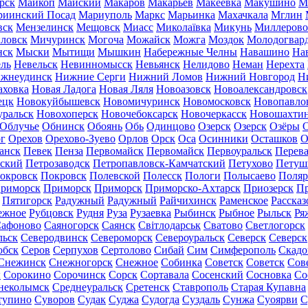
рск
Майкоп
Майский
Макаров
Макарьев
Макеевка
Макушино
М
риинский Посад
Мариуполь
Маркс
Марьинка
Махачкала
Мглин
вск
Мензелинск
Мещовск
Миасс
Миколаївка
Микунь
Миллерово
ловск
Мичуринск
Могоча
Можайск
Можга
Моздок
Молодогвар
нск
Мыски
Мытищи
Мышкин
Набережные Челны
Навашино
На
ль
Невельск
Невинномысск
Невьянск
Нелидово
Неман
Нерехта
жнеудинск
Нижние Серги
Нижний Ломов
Нижний Новгород
Н
аховка
Новая Ладога
Новая Ляля
Новоазовск
Новоалександровск
ецк
Новокуйбышевск
Новомичуринск
Новомосковск
Новопавло
уральск
Новохоперск
Новочебоксарск
Новочеркасск
Новошахти
Облучье
Обнинск
Обоянь
Обь
Одинцово
Озерск
Озерск
Озёры
О
г
Орехов
Орехово-Зуево
Орлов
Орск
Оса
Осинники
Осташков
О
анск
Певек
Пенза
Первомайск
Первомайск
Первоуральск
Перева
ьский
Петрозаводск
Петропавловск-Камчатский
Петухово
Петуш
окровск
Покровск
Полевской
Полесск
Пологи
Полысаево
Поляр
риморск
Приморск
Приморск
Приморско-Ахтарск
Приозерск
Пр
Пятигорск
Радужный
Радужный
Райчихинск
Раменское
Рассказ
ежное
Рубцовск
Рудня
Руза
Рузаевка
Рыбинск
Рыбное
Рыльск
Ря
афоново
Саяногорск
Саянск
Світлодарськ
Сватово
Светлогорск
льск
Северодвинск
Североморск
Североуральск
Северск
Северск
обск
Серов
Серпухов
Сертолово
Сибай
Сим
Симферополь
Скадо
Снежинск
Снежногорск
Снежное
Собинка
Советск
Советск
Сов
ы
Сорокино
Сорочинск
Сорск
Сортавала
Сосенский
Сосновка
Со
неколымск
Среднеуральск
Сретенск
Ставрополь
Старая Купавна
тупино
Суворов
Судак
Суджа
Судогда
Суздаль
Сунжа
Суоярви
С