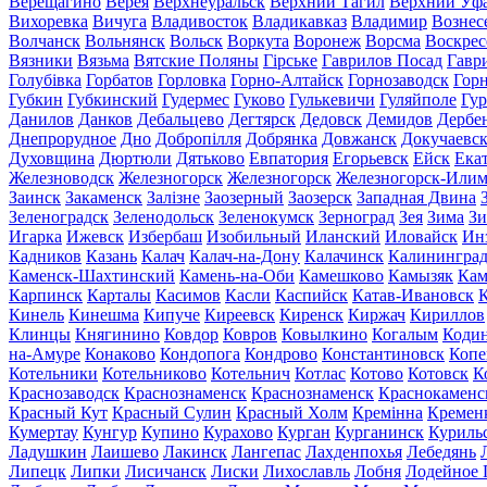
Верещагино
Верея
Верхнеуральск
Верхний Тагил
Верхний Уф
Вихоревка
Вичуга
Владивосток
Владикавказ
Владимир
Вознес
Волчанск
Вольнянск
Вольск
Воркута
Воронеж
Ворсма
Воскрес
Вязники
Вязьма
Вятские Поляны
Гірське
Гаврилов Посад
Гавр
Голубівка
Горбатов
Горловка
Горно-Алтайск
Горнозаводск
Гор
Губкин
Губкинский
Гудермес
Гуково
Гулькевичи
Гуляйполе
Гур
Данилов
Данков
Дебальцево
Дегтярск
Дедовск
Демидов
Дербе
Днепрорудное
Дно
Добропілля
Добрянка
Довжанск
Докучаевс
Духовщина
Дюртюли
Дятьково
Евпатория
Егорьевск
Ейск
Ека
Железноводск
Железногорск
Железногорск
Железногорск-Или
Заинск
Закаменск
Залізне
Заозерный
Заозерск
Западная Двина
Зеленоградск
Зеленодольск
Зеленокумск
Зерноград
Зея
Зима
Зи
Игарка
Ижевск
Избербаш
Изобильный
Иланский
Иловайск
Ин
Кадников
Казань
Калач
Калач-на-Дону
Калачинск
Калинингра
Каменск-Шахтинский
Камень-на-Оби
Камешково
Камызяк
Ка
Карпинск
Карталы
Касимов
Касли
Каспийск
Катав-Ивановск
К
Кинель
Кинешма
Кипуче
Киреевск
Киренск
Киржач
Кириллов
Клинцы
Княгинино
Ковдор
Ковров
Ковылкино
Когалым
Коди
на-Амуре
Конаково
Кондопога
Кондрово
Константиновск
Копе
Котельники
Котельниково
Котельнич
Котлас
Котово
Котовск
К
Краснозаводск
Краснознаменск
Краснознаменск
Краснокаменс
Красный Кут
Красный Сулин
Красный Холм
Кремінна
Кремен
Кумертау
Кунгур
Купино
Курахово
Курган
Курганинск
Куриль
Ладушкин
Лаишево
Лакинск
Лангепас
Лахденпохья
Лебедянь
Липецк
Липки
Лисичанск
Лиски
Лихославль
Лобня
Лодейное 