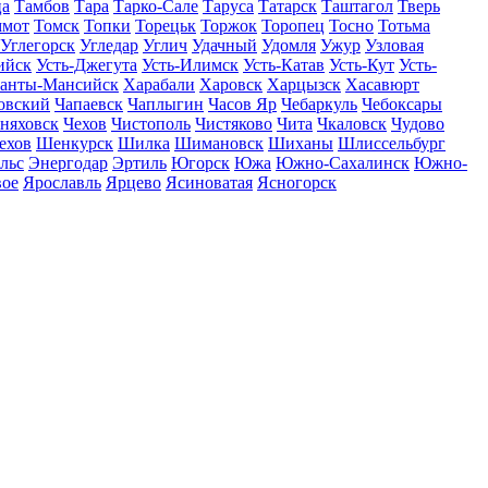
ца
Тамбов
Тара
Тарко-Сале
Таруса
Татарск
Таштагол
Тверь
ммот
Томск
Топки
Торецьк
Торжок
Торопец
Тосно
Тотьма
Углегорск
Угледар
Углич
Удачный
Удомля
Ужур
Узловая
ийск
Усть-Джегута
Усть-Илимск
Усть-Катав
Усть-Кут
Усть-
анты-Мансийск
Харабали
Харовск
Харцызск
Хасавюрт
овский
Чапаевск
Чаплыгин
Часов Яр
Чебаркуль
Чебоксары
няховск
Чехов
Чистополь
Чистяково
Чита
Чкаловск
Чудово
ехов
Шенкурск
Шилка
Шимановск
Шиханы
Шлиссельбург
льс
Энергодар
Эртиль
Югорск
Южа
Южно-Сахалинск
Южно-
вое
Ярославль
Ярцево
Ясиноватая
Ясногорск