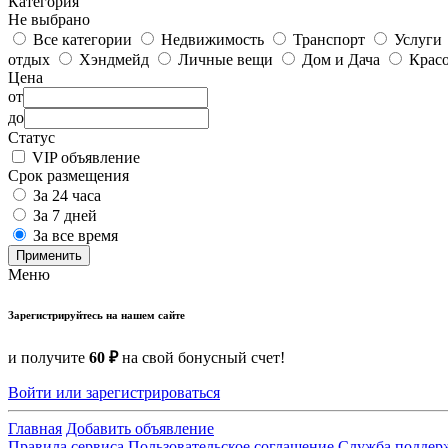
Категория
Не выбрано
Все категории
Недвижимость
Транспорт
Услуги
отдых
Хэндмейд
Личные вещи
Дом и Дача
Красо
Цена
от
до
Статус
VIP объявление
Срок размещения
За 24 часа
За 7 дней
За все время
Применить
Меню
Зарегистрируйтесь на нашем сайте
и получите
60 ₽
на свой бонусный счет!
Войти или зарегистрироваться
Главная
Добавить объявление
Правила сервиса
Пользовательское соглашение
Служба поддер