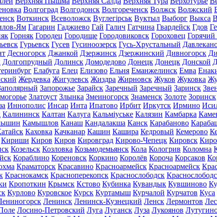
алей
Верхняя Пышма
Верхняя Салда
Верхняя Тура
Верхотурье
В
еновка
Волгоград
Волгодонск
Волгореченск
Волжск
Волжский
енск
Воткинск
Всеволожск
Вуглегірськ
Вуктыл
Выборг
Выкса
В
илов-Ям
Гагарин
Гаджиево
Гай
Галич
Гатчина
Гвардейск
Гдов
Г
няк
Горняк
Городец
Городище
Городовиковск
Гороховец
Горячий
ьевск
Гурьевск
Гусев
Гусиноозерск
Гусь-Хрустальный
Давлекан
нт
Десногорск
Джанкой
Дзержинск
Дзержинский
Дивногорск
Ди
к
Долгопрудный
Долинск
Домодедово
Донецк
Донецк
Донской
Д
теринбург
Елабуга
Елец
Елизово
Ельня
Еманжелинск
Емва
Енак
мский
Жердевка
Жигулевск
Жиздра
Жирновск
Жуков
Жуковка
Жу
Заполярный
Запорожье
Зарайск
Заречный
Заречный
Заринск
Зве
могорье
Златоуст
Злынка
Змеиногорск
Знаменск
Золоте
Зоринск
за
Иннополис
Инсар
Инта
Ипатово
Ирбит
Иркутск
Ирмино
Иси
д
Калининск
Калтан
Калуга
Кальміуське
Калязин
Камбарка
Каме
мышин
Камышлов
Канаш
Кандалакша
Канск
Карабаново
Караба
атайск
Каховка
Качканар
Кашин
Кашира
Кедровый
Кемерово
К
Кириши
Киров
Киров
Кировград
Кирово-Чепецк
Кировск
Киро
нск
Козельск
Козловка
Козьмодемьянск
Кола
Кологрив
Коломна
йск
Кораблино
Кореновск
Коркино
Королёв
Короча
Корсаков
Ко
охма
Краматорск
Красавино
Красноармейск
Красноармейск
Кра
к
Краснокамск
Красноперекопск
Краснослободск
Краснослободс
ки
Кропоткин
Крымск
Кстово
Кубинка
Кувандык
Кувшиново
Ку
ск
Курлово
Куровское
Курск
Куртамыш
Курчалой
Курчатов
Куса
Лениногорск
Ленинск
Ленинск-Кузнецкий
Ленск
Лермонтов
Ле
Поле
Лосино-Петровский
Луга
Луганск
Луза
Лукоянов
Лутугин