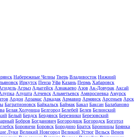
рянск
Набережные Челны
Тверь
Владивосток
Нижний
льяновск
Иркутск
Пенза
Уфа
Казань
Пермь
Хабаровск
Агидель
Агрыз
Адыгейск
Азнакаево
Азов
Ак-Довурак
Аксай
Алупка
Алушта
Алчевск
Альметьевск
Амвросиевка
Амурск
атов
Ардон
Арзамас
Аркадак
Армавир
Армянск
Арсеньев
Арск
лы
Багратионовск
Байкальск
Баймак
Бакал
Баксан
Балабаново
ва
Белая Холуница
Белгород
Белебей
Белев
Белинский
кий
Белый
Бердск
Бердянск
Березники
Березовский
дарный
Бобров
Богданович
Богородицк
Богородск
Боготол
глебск
Боровичи
Боровск
Бородино
Братск
Бронницы
Брянка
кие Луки
Великий Новгород
Великий Устюг
Вельск
Венев