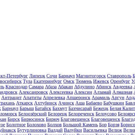
кт-Петербург
Липецк
Сочи
Барнаул
Магнитогорск
Ставрополь
Б
восибирск
Тула
Екатеринбург
Омск
Тюмень
Ижевск
Оренбург
У
ль
Краснодар
Самара
Абаза
Абакан
Абдулино
Абинск
Авдеевка
андровск
Алексанровск
Алексеевка
Алексин
Алзамай
Алмазная
Антрацит
Апатиты
Апрелевка
Апшеронск
Арамиль
Аргун
Ард
трахань
Аткарск
Ахтубинск
Ачинск
Аша
Бабаево
Бабушкин
Бав
к
Барнаул
Барыш
Батайск
Бахмут
Бахчисарай
Бежецк
Белая Калит
еломорск
Белоозёрский
Белорецк
Белореченск
Белоусово
Белоярс
жан
Бирск
Бирюсинск
Бирюч
Благовещенск
Благовещенск
Благо
гое
Болотное
Болохово
Болхов
Большой Камень
Бор
Борзя
Борисо
уйнакск
Бутурлиновка
Валдай
Валуйки
Васильевка
Велиж
Вели