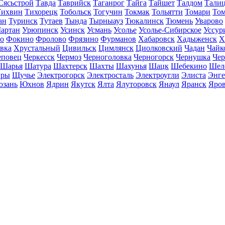
Сясьстрой
Тавда
Таврийск
Таганрог
Тайга
Тайшет
Талдом
Тали
Тихвин
Тихорецк
Тобольск
Тогучин
Токмак
Тольятти
Томари
То
ан
Туринск
Тутаев
Тында
Тырныауз
Тюкалинск
Тюмень
Уварово
артан
Урюпинск
Усинск
Усмань
Усолье
Усолье-Сибирское
Уссур
о
Фокино
Фролово
Фрязино
Фурманов
Хабаровск
Хадыженск
Х
івка
Хрустальный
Цивильск
Цимлянск
Циолковский
Чадан
Чайк
еповец
Черкесск
Чермоз
Черноголовка
Черногорск
Чернушка
Чер
Шарья
Шатура
Шахтерск
Шахты
Шахунья
Шацк
Шебекино
Шел
ры
Щучье
Электрогорск
Электросталь
Электроугли
Элиста
Энге
зань
Юхнов
Ядрин
Якутск
Ялта
Ялуторовск
Янаул
Яранск
Яро