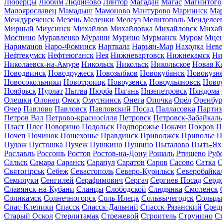
Люберцы
Любим
Людиново
Лянтор
Магадан
Магас
Магнитого
Малоярославец
Мамадыш
Мамоново
Мантурово
Мариинск
Ма
Междуреченск
Мезень
Меленки
Мелеуз
Мелитополь
Менделее
Мирный
Миусинск
Михайлов
Михайловка
Михайловск
Михай
Моспино
Муравленко
Мураши
Мурино
Мурманск
Муром
Мце
Нариманов
Наро-Фоминск
Нарткала
Нарьян-Мар
Находка
Неве
Нефтекумск
Нефтеюганск
Нея
Нижневартовск
Нижнекамск
Ни
Николаевск-на-Амуре
Никольск
Никольск
Никольское
Новая К
Новодвинск
Новодружеск
Новозыбков
Новокубанск
Новокузн
Новосокольники
Новотроицк
Новоузенск
Новоульяновск
Ново
Ноябрьск
Нурлат
Нытва
Нюрба
Нягань
Нязепетровск
Няндома
Олешки
Олонец
Омск
Омутнинск
Онега
Опочка
Орёл
Оренбур
Очер
Павлово
Павловск
Павловский Посад
Палласовка
Партиз
Петров Вал
Петрово-красносілля
Петровск
Петровск-Забайкал
Пласт
Плес
Поворино
Подольск
Подпорожье
Покачи
Покров
П
Почеп
Починок
Пошехонье
Правдинск
Приволжск
Приволье
П
Пудож
Пустошка
Пучеж
Пушкино
Пущино
Пыталово
Пыть-Ях
Рославль
Россошь
Ростов
Ростов-на-Дону
Рошаль
Ртищево
Руб
Сальск
Самара
Саранск
Сарапул
Саратов
Саров
Сасово
Сатка
С
Святогірськ
Себеж
Севастополь
Северо-Курильск
Северобайка
Семилуки
Сенгилей
Серафимович
Сергач
Сергиев Посад
Серд
Славянск-на-Кубани
Сланцы
Слободской
Слюдянка
Смоленск
Соликамск
Солнечногорск
Соль-Илецк
Сольвычегодск
Сольц
Спас-Клепики
Спасск
Спасск-Дальний
Спасск-Рязанский
Сред
Старый Оскол
Стерлитамак
Стрежевой
Строитель
Струнино
С