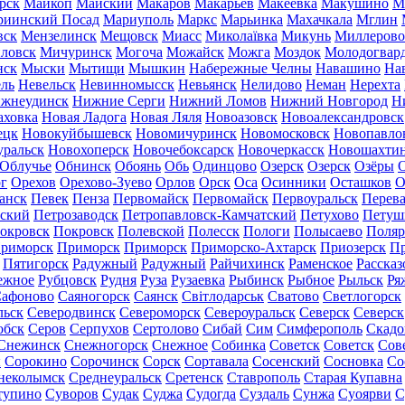
рск
Майкоп
Майский
Макаров
Макарьев
Макеевка
Макушино
М
риинский Посад
Мариуполь
Маркс
Марьинка
Махачкала
Мглин
вск
Мензелинск
Мещовск
Миасс
Миколаївка
Микунь
Миллерово
ловск
Мичуринск
Могоча
Можайск
Можга
Моздок
Молодогвар
нск
Мыски
Мытищи
Мышкин
Набережные Челны
Навашино
На
ль
Невельск
Невинномысск
Невьянск
Нелидово
Неман
Нерехта
жнеудинск
Нижние Серги
Нижний Ломов
Нижний Новгород
Н
аховка
Новая Ладога
Новая Ляля
Новоазовск
Новоалександровск
ецк
Новокуйбышевск
Новомичуринск
Новомосковск
Новопавло
уральск
Новохоперск
Новочебоксарск
Новочеркасск
Новошахти
Облучье
Обнинск
Обоянь
Обь
Одинцово
Озерск
Озерск
Озёры
О
г
Орехов
Орехово-Зуево
Орлов
Орск
Оса
Осинники
Осташков
О
анск
Певек
Пенза
Первомайск
Первомайск
Первоуральск
Перева
ьский
Петрозаводск
Петропавловск-Камчатский
Петухово
Петуш
окровск
Покровск
Полевской
Полесск
Пологи
Полысаево
Поляр
риморск
Приморск
Приморск
Приморско-Ахтарск
Приозерск
Пр
Пятигорск
Радужный
Радужный
Райчихинск
Раменское
Рассказ
ежное
Рубцовск
Рудня
Руза
Рузаевка
Рыбинск
Рыбное
Рыльск
Ря
афоново
Саяногорск
Саянск
Світлодарськ
Сватово
Светлогорск
льск
Северодвинск
Североморск
Североуральск
Северск
Северск
обск
Серов
Серпухов
Сертолово
Сибай
Сим
Симферополь
Скадо
Снежинск
Снежногорск
Снежное
Собинка
Советск
Советск
Сов
ы
Сорокино
Сорочинск
Сорск
Сортавала
Сосенский
Сосновка
Со
неколымск
Среднеуральск
Сретенск
Ставрополь
Старая Купавна
тупино
Суворов
Судак
Суджа
Судогда
Суздаль
Сунжа
Суоярви
С