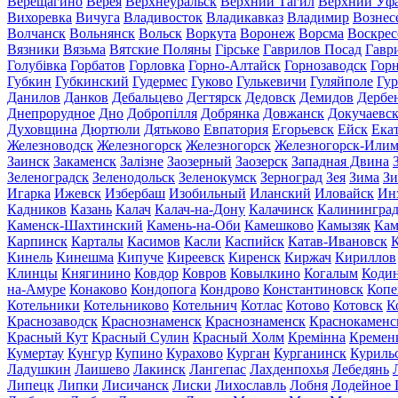
Верещагино
Верея
Верхнеуральск
Верхний Тагил
Верхний Уф
Вихоревка
Вичуга
Владивосток
Владикавказ
Владимир
Вознес
Волчанск
Вольнянск
Вольск
Воркута
Воронеж
Ворсма
Воскрес
Вязники
Вязьма
Вятские Поляны
Гірське
Гаврилов Посад
Гавр
Голубівка
Горбатов
Горловка
Горно-Алтайск
Горнозаводск
Гор
Губкин
Губкинский
Гудермес
Гуково
Гулькевичи
Гуляйполе
Гур
Данилов
Данков
Дебальцево
Дегтярск
Дедовск
Демидов
Дербе
Днепрорудное
Дно
Добропілля
Добрянка
Довжанск
Докучаевс
Духовщина
Дюртюли
Дятьково
Евпатория
Егорьевск
Ейск
Ека
Железноводск
Железногорск
Железногорск
Железногорск-Или
Заинск
Закаменск
Залізне
Заозерный
Заозерск
Западная Двина
Зеленоградск
Зеленодольск
Зеленокумск
Зерноград
Зея
Зима
Зи
Игарка
Ижевск
Избербаш
Изобильный
Иланский
Иловайск
Ин
Кадников
Казань
Калач
Калач-на-Дону
Калачинск
Калинингра
Каменск-Шахтинский
Камень-на-Оби
Камешково
Камызяк
Ка
Карпинск
Карталы
Касимов
Касли
Каспийск
Катав-Ивановск
К
Кинель
Кинешма
Кипуче
Киреевск
Киренск
Киржач
Кириллов
Клинцы
Княгинино
Ковдор
Ковров
Ковылкино
Когалым
Коди
на-Амуре
Конаково
Кондопога
Кондрово
Константиновск
Копе
Котельники
Котельниково
Котельнич
Котлас
Котово
Котовск
К
Краснозаводск
Краснознаменск
Краснознаменск
Краснокаменс
Красный Кут
Красный Сулин
Красный Холм
Кремінна
Кремен
Кумертау
Кунгур
Купино
Курахово
Курган
Курганинск
Куриль
Ладушкин
Лаишево
Лакинск
Лангепас
Лахденпохья
Лебедянь
Липецк
Липки
Лисичанск
Лиски
Лихославль
Лобня
Лодейное 