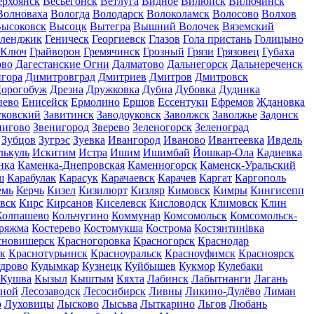
ерхоянск
Весьегонск
Ветлуга
Видное
Вилюйск
Вилючинск
Волноваха
Вологда
Володарск
Волоколамск
Волосово
Волхов
ысоковск
Высоцк
Вытегра
Вышний Волочек
Вяземский
еленджик
Геническ
Георгиевск
Глазов
Гола пристань
Голицыно
 Ключ
Грайворон
Гремячинск
Грозный
Грязи
Грязовец
Губаха
ово
Дагестанские Огни
Далматово
Дальнегорск
Дальнереченск
гора
Димитровград
Дмитриев
Дмитров
Дмитровск
орогобуж
Дрезна
Дружковка
Дубна
Дубовка
Дудинка
иево
Енисейск
Ермолино
Ершов
Ессентуки
Ефремов
Ждановка
ковский
Завитинск
Заводоуковск
Заволжск
Заволжье
Задонск
нигово
Звенигород
Зверево
Зеленогорск
Зеленоград
Зубцов
Зугрэс
Зуевка
Ивангород
Иваново
Ивантеевка
Ивдель
лькуль
Искитим
Истра
Ишим
Ишимбай
Йошкар-Ола
Кадиевка
нка
Каменка-Днепровская
Каменногорск
Каменск-Уральский
ш
Карабулак
Карасук
Карачаевск
Карачев
Каргат
Каргополь
емь
Керчь
Кизел
Кизилюрт
Кизляр
Кимовск
Кимры
Кингисепп
вск
Кирс
Кирсанов
Киселевск
Кисловодск
Климовск
Клин
Колпашево
Кольчугино
Коммунар
Комсомольск
Комсомольск-
ряжма
Костерево
Костомукша
Кострома
Костянтинівка
сновишерск
Красногоровка
Красногорск
Краснодар
к
Краснотурьинск
Красноуральск
Красноуфимск
Красноярск
дрово
Кудымкар
Кузнецк
Куйбышев
Кукмор
Кулебаки
Кушва
Кызыл
Кыштым
Кяхта
Лабинск
Лабытнанги
Лагань
сной
Лесозаводск
Лесосибирск
Ливны
Ликино-Дулёво
Лиман
о
Луховицы
Лысково
Лысьва
Лыткарино
Льгов
Любань