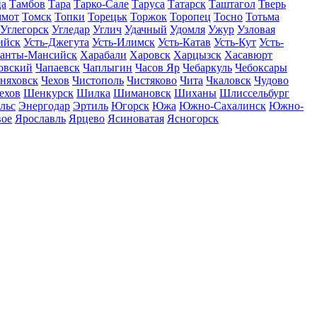
ца
Тамбов
Тара
Тарко-Сале
Таруса
Татарск
Таштагол
Тверь
ммот
Томск
Топки
Торецьк
Торжок
Торопец
Тосно
Тотьма
Углегорск
Угледар
Углич
Удачный
Удомля
Ужур
Узловая
ийск
Усть-Джегута
Усть-Илимск
Усть-Катав
Усть-Кут
Усть-
анты-Мансийск
Харабали
Харовск
Харцызск
Хасавюрт
овский
Чапаевск
Чаплыгин
Часов Яр
Чебаркуль
Чебоксары
няховск
Чехов
Чистополь
Чистяково
Чита
Чкаловск
Чудово
ехов
Шенкурск
Шилка
Шимановск
Шиханы
Шлиссельбург
льс
Энергодар
Эртиль
Югорск
Южа
Южно-Сахалинск
Южно-
вое
Ярославль
Ярцево
Ясиноватая
Ясногорск