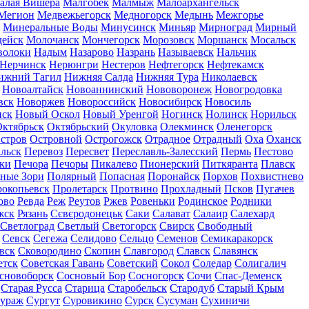
алая Вишера
Малгобек
Малмыж
Малоархангельск
Мегион
Медвежьегорск
Медногорск
Медынь
Межгорье
Минеральные Воды
Минусинск
Миньяр
Мирноград
Мирный
дейск
Молочанск
Мончегорск
Морозовск
Моршанск
Мосальск
волоки
Надым
Назарово
Назрань
Называевск
Нальчик
Нерчинск
Нерюнгри
Нестеров
Нефтегорск
Нефтекамск
ижний Тагил
Нижняя Салда
Нижняя Тура
Николаевск
Новоалтайск
Новоаннинский
Нововоронеж
Новогродовка
вск
Новоржев
Новороссийск
Новосибирск
Новосиль
нск
Новый Оскол
Новый Уренгой
Ногинск
Нолинск
Норильск
ктябрьск
Октябрьский
Окуловка
Олекминск
Оленегорск
стров
Островной
Острогожск
Отрадное
Отрадный
Оха
Оханск
льск
Перевоз
Пересвет
Переславль-Залесский
Пермь
Пестово
ки
Печора
Печоры
Пикалево
Пионерский
Питкяранта
Плавск
ные Зори
Полярный
Попасная
Поронайск
Порхов
Похвистнево
окопьевск
Пролетарск
Протвино
Прохладный
Псков
Пугачев
ово
Ревда
Реж
Реутов
Ржев
Ровеньки
Родинское
Родники
жск
Рязань
Сєвєродонецьк
Саки
Салават
Салаир
Салехард
Светлоград
Светлый
Светогорск
Свирск
Свободный
Севск
Сегежа
Селидово
Сельцо
Семенов
Семикаракорск
вск
Сковородино
Скопин
Славгород
Славск
Славянск
етск
Советская Гавань
Советский
Сокол
Соледар
Солигалич
сновоборск
Сосновый Бор
Сосногорск
Сочи
Спас-Деменск
Старая Русса
Старица
Старобельск
Стародуб
Старый Крым
ураж
Сургут
Суровикино
Сурск
Сусуман
Сухиничи