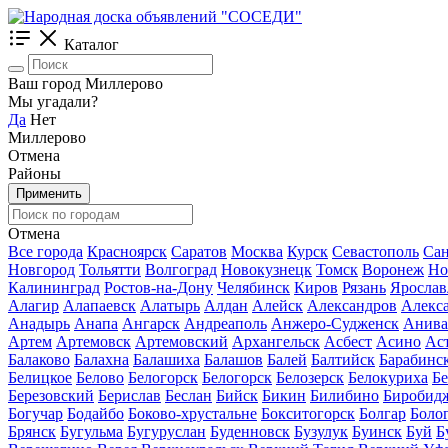
Каталог
Ваш город Миллерово
Мы угадали?
Да
Нет
Миллерово
Отмена
Районы
Применить
Отмена
Все города
Красноярск
Саратов
Москва
Курск
Севастополь
Сан
Новгород
Тольятти
Волгоград
Новокузнецк
Томск
Воронеж
Но
Калининград
Ростов-на-Дону
Челябинск
Киров
Рязань
Ярослав
Алагир
Алапаевск
Алатырь
Алдан
Алейск
Александров
Алекс
Анадырь
Анапа
Ангарск
Андреаполь
Анжеро-Судженск
Анива
Артем
Артемовск
Артемовский
Архангельск
Асбест
Асино
Ас
Балаково
Балахна
Балашиха
Балашов
Балей
Балтийск
Барабинс
Белицкое
Белово
Белогорск
Белогорск
Белозерск
Белокуриха
Б
Березовский
Берислав
Беслан
Бийск
Бикин
Билибино
Биробид
Богучар
Бодайбо
Боково-хрустальне
Бокситогорск
Болгар
Боло
Брянск
Бугульма
Бугуруслан
Буденновск
Бузулук
Буинск
Буй
Б