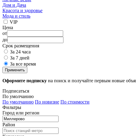
Дом и Дача
Красота и здоровье
Мода и стиль
VIP
Цена
от
до
Срок размещения
За 24 часа
За 7 дней
За все время
Применить
Оформите подписку
на поиск и получайте первым новые объ
Подписаться
По умолчанию
По умолчанию
По новизне
По стоимости
Фильтры
Город или регион
Район