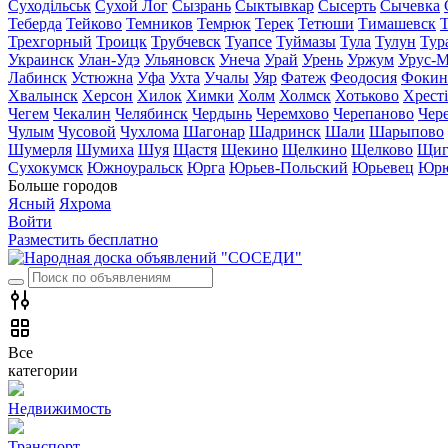
Суходільськ
Сухой Лог
Сызрань
Сыктывкар
Сысерть
Сычевка
Теберда
Тейково
Темников
Темрюк
Терек
Тетюши
Тимашевск
Трехгорный
Троицк
Трубчевск
Туапсе
Туймазы
Тула
Тулун
Тур
Украинск
Улан-Удэ
Ульяновск
Унеча
Урай
Урень
Уржум
Урус-М
Лабинск
Устюжна
Уфа
Ухта
Учалы
Уяр
Фатеж
Феодосия
Фокин
Хвалынск
Херсон
Хилок
Химки
Холм
Холмск
Хотьково
Хрест
Чегем
Чекалин
Челябинск
Чердынь
Черемхово
Черепаново
Чер
Чулым
Чусовой
Чухлома
Шагонар
Шадринск
Шали
Шарыпово
Шумерля
Шумиха
Шуя
Щастя
Щекино
Щелкино
Щелково
Щиг
Сухокумск
Южноуральск
Юрга
Юрьев-Польский
Юрьевец
Юрю
Больше городов
Ясный
Яхрома
Войти
Разместить бесплатно
Все
категории
Недвижимость
Транспорт