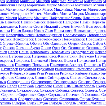
рск
Майкоп
Майский
Макаров
Макарьев
Макеевка
Макушино
М
риинский Посад
Мариуполь
Маркс
Марьинка
Махачкала
Мглин
вск
Мензелинск
Мещовск
Миасс
Миколаївка
Микунь
Миллерово
ловск
Мичуринск
Могоча
Можайск
Можга
Моздок
Молодогвар
нск
Мыски
Мытищи
Мышкин
Набережные Челны
Навашино
На
ль
Невельск
Невинномысск
Невьянск
Нелидово
Неман
Нерехта
жнеудинск
Нижние Серги
Нижний Ломов
Нижний Новгород
Н
аховка
Новая Ладога
Новая Ляля
Новоазовск
Новоалександровск
ецк
Новокуйбышевск
Новомичуринск
Новомосковск
Новопавло
уральск
Новохоперск
Новочебоксарск
Новочеркасск
Новошахти
Облучье
Обнинск
Обоянь
Обь
Одинцово
Озерск
Озерск
Озёры
О
г
Орехов
Орехово-Зуево
Орлов
Орск
Оса
Осинники
Осташков
О
анск
Певек
Пенза
Первомайск
Первомайск
Первоуральск
Перева
ьский
Петрозаводск
Петропавловск-Камчатский
Петухово
Петуш
окровск
Покровск
Полевской
Полесск
Пологи
Полысаево
Поляр
риморск
Приморск
Приморск
Приморско-Ахтарск
Приозерск
Пр
Пятигорск
Радужный
Радужный
Райчихинск
Раменское
Рассказ
ежное
Рубцовск
Рудня
Руза
Рузаевка
Рыбинск
Рыбное
Рыльск
Ря
афоново
Саяногорск
Саянск
Світлодарськ
Сватово
Светлогорск
льск
Северодвинск
Североморск
Североуральск
Северск
Северск
обск
Серов
Серпухов
Сертолово
Сибай
Сим
Симферополь
Скадо
Снежинск
Снежногорск
Снежное
Собинка
Советск
Советск
Сов
ы
Сорокино
Сорочинск
Сорск
Сортавала
Сосенский
Сосновка
Со
неколымск
Среднеуральск
Сретенск
Ставрополь
Старая Купавна
тупино
Суворов
Судак
Суджа
Судогда
Суздаль
Сунжа
Суоярви
С