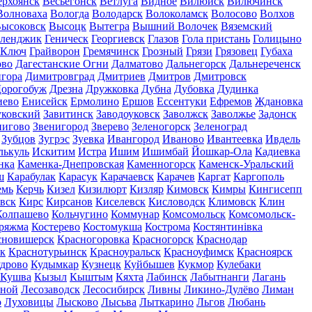
ерхоянск
Весьегонск
Ветлуга
Видное
Вилюйск
Вилючинск
Волноваха
Вологда
Володарск
Волоколамск
Волосово
Волхов
ысоковск
Высоцк
Вытегра
Вышний Волочек
Вяземский
еленджик
Геническ
Георгиевск
Глазов
Гола пристань
Голицыно
 Ключ
Грайворон
Гремячинск
Грозный
Грязи
Грязовец
Губаха
ово
Дагестанские Огни
Далматово
Дальнегорск
Дальнереченск
гора
Димитровград
Дмитриев
Дмитров
Дмитровск
орогобуж
Дрезна
Дружковка
Дубна
Дубовка
Дудинка
иево
Енисейск
Ермолино
Ершов
Ессентуки
Ефремов
Ждановка
ковский
Завитинск
Заводоуковск
Заволжск
Заволжье
Задонск
нигово
Звенигород
Зверево
Зеленогорск
Зеленоград
Зубцов
Зугрэс
Зуевка
Ивангород
Иваново
Ивантеевка
Ивдель
лькуль
Искитим
Истра
Ишим
Ишимбай
Йошкар-Ола
Кадиевка
нка
Каменка-Днепровская
Каменногорск
Каменск-Уральский
ш
Карабулак
Карасук
Карачаевск
Карачев
Каргат
Каргополь
емь
Керчь
Кизел
Кизилюрт
Кизляр
Кимовск
Кимры
Кингисепп
вск
Кирс
Кирсанов
Киселевск
Кисловодск
Климовск
Клин
Колпашево
Кольчугино
Коммунар
Комсомольск
Комсомольск-
ряжма
Костерево
Костомукша
Кострома
Костянтинівка
сновишерск
Красногоровка
Красногорск
Краснодар
к
Краснотурьинск
Красноуральск
Красноуфимск
Красноярск
дрово
Кудымкар
Кузнецк
Куйбышев
Кукмор
Кулебаки
Кушва
Кызыл
Кыштым
Кяхта
Лабинск
Лабытнанги
Лагань
сной
Лесозаводск
Лесосибирск
Ливны
Ликино-Дулёво
Лиман
о
Луховицы
Лысково
Лысьва
Лыткарино
Льгов
Любань