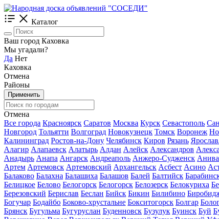
Каталог
Ваш город Каховка
Мы угадали?
Да
Нет
Каховка
Отмена
Районы
Применить
Отмена
Все города
Красноярск
Саратов
Москва
Курск
Севастополь
Сан
Новгород
Тольятти
Волгоград
Новокузнецк
Томск
Воронеж
Но
Калининград
Ростов-на-Дону
Челябинск
Киров
Рязань
Ярослав
Алагир
Алапаевск
Алатырь
Алдан
Алейск
Александров
Алекс
Анадырь
Анапа
Ангарск
Андреаполь
Анжеро-Судженск
Анива
Артем
Артемовск
Артемовский
Архангельск
Асбест
Асино
Ас
Балаково
Балахна
Балашиха
Балашов
Балей
Балтийск
Барабинс
Белицкое
Белово
Белогорск
Белогорск
Белозерск
Белокуриха
Б
Березовский
Берислав
Беслан
Бийск
Бикин
Билибино
Биробид
Богучар
Бодайбо
Боково-хрустальне
Бокситогорск
Болгар
Боло
Брянск
Бугульма
Бугуруслан
Буденновск
Бузулук
Буинск
Буй
Б