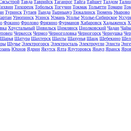
Сясьстрой
Тавда
Таврийск
Таганрог
Тайга
Тайшет
Талдом
Тали
Тихвин
Тихорецк
Тобольск
Тогучин
Токмак
Тольятти
Томари
То
ан
Туринск
Тутаев
Тында
Тырныауз
Тюкалинск
Тюмень
Уварово
артан
Урюпинск
Усинск
Усмань
Усолье
Усолье-Сибирское
Уссур
о
Фокино
Фролово
Фрязино
Фурманов
Хабаровск
Хадыженск
Х
івка
Хрустальный
Цивильск
Цимлянск
Циолковский
Чадан
Чайк
еповец
Черкесск
Чермоз
Черноголовка
Черногорск
Чернушка
Чер
Шарья
Шатура
Шахтерск
Шахты
Шахунья
Шацк
Шебекино
Шел
ры
Щучье
Электрогорск
Электросталь
Электроугли
Элиста
Энге
зань
Юхнов
Ядрин
Якутск
Ялта
Ялуторовск
Янаул
Яранск
Яро