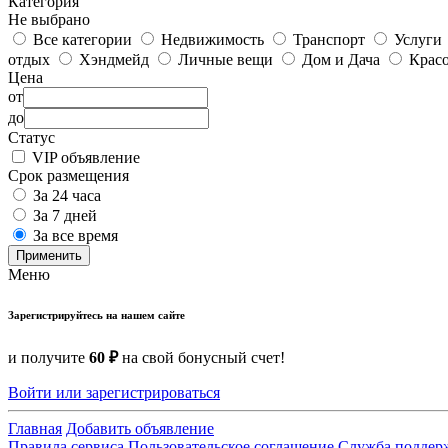
Категория
Не выбрано
Все категории
Недвижимость
Транспорт
Услуги
отдых
Хэндмейд
Личные вещи
Дом и Дача
Красо
Цена
от
до
Статус
VIP объявление
Срок размещения
За 24 часа
За 7 дней
За все время
Применить
Меню
Зарегистрируйтесь на нашем сайте
и получите
60 ₽
на свой бонусный счет!
Войти или зарегистрироваться
Главная
Добавить объявление
Правила сервиса
Пользовательское соглашение
Служба поддер