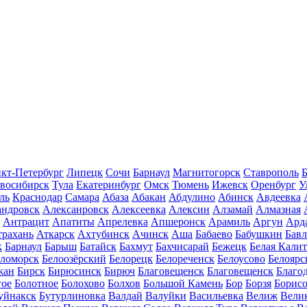
кт-Петербург
Липецк
Сочи
Барнаул
Магнитогорск
Ставрополь
Б
восибирск
Тула
Екатеринбург
Омск
Тюмень
Ижевск
Оренбург
У
ль
Краснодар
Самара
Абаза
Абакан
Абдулино
Абинск
Авдеевка
андровск
Алексанровск
Алексеевка
Алексин
Алзамай
Алмазная
Антрацит
Апатиты
Апрелевка
Апшеронск
Арамиль
Аргун
Ард
трахань
Аткарск
Ахтубинск
Ачинск
Аша
Бабаево
Бабушкин
Бав
к
Барнаул
Барыш
Батайск
Бахмут
Бахчисарай
Бежецк
Белая Калит
еломорск
Белоозёрский
Белорецк
Белореченск
Белоусово
Белоярс
жан
Бирск
Бирюсинск
Бирюч
Благовещенск
Благовещенск
Благо
гое
Болотное
Болохово
Болхов
Большой Камень
Бор
Борзя
Борисо
уйнакск
Бутурлиновка
Валдай
Валуйки
Васильевка
Велиж
Вели