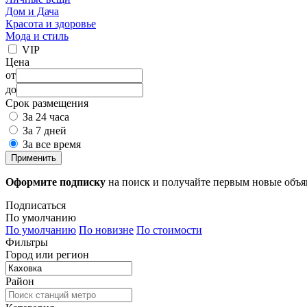
Дом и Дача
Красота и здоровье
Мода и стиль
VIP
Цена
от
до
Срок размещения
За 24 часа
За 7 дней
За все время
Применить
Оформите подписку
на поиск и получайте первым новые объ
Подписаться
По умолчанию
По умолчанию
По новизне
По стоимости
Фильтры
Город или регион
Район