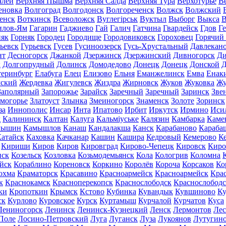
алей
Верхняя Пышма
Верхняя Салда
Верхняя Тура
Верхотурье
В
еновка
Волгоград
Волгодонск
Волгореченск
Волжск
Волжский
енск
Воткинск
Всеволожск
Вуглегірськ
Вуктыл
Выборг
Выкса
В
илов-Ям
Гагарин
Гаджиево
Гай
Галич
Гатчина
Гвардейск
Гдов
Г
няк
Горняк
Городец
Городище
Городовиковск
Гороховец
Горячий
ьевск
Гурьевск
Гусев
Гусиноозерск
Гусь-Хрустальный
Давлекан
нт
Десногорск
Джанкой
Дзержинск
Дзержинский
Дивногорск
Ди
к
Долгопрудный
Долинск
Домодедово
Донецк
Донецк
Донской
Д
теринбург
Елабуга
Елец
Елизово
Ельня
Еманжелинск
Емва
Енак
мский
Жердевка
Жигулевск
Жиздра
Жирновск
Жуков
Жуковка
Жу
Заполярный
Запорожье
Зарайск
Заречный
Заречный
Заринск
Зве
могорье
Златоуст
Злынка
Змеиногорск
Знаменск
Золоте
Зоринск
за
Иннополис
Инсар
Инта
Ипатово
Ирбит
Иркутск
Ирмино
Иси
д
Калининск
Калтан
Калуга
Кальміуське
Калязин
Камбарка
Каме
мышин
Камышлов
Канаш
Кандалакша
Канск
Карабаново
Караба
атайск
Каховка
Качканар
Кашин
Кашира
Кедровый
Кемерово
К
Кириши
Киров
Киров
Кировград
Кирово-Чепецк
Кировск
Киро
нск
Козельск
Козловка
Козьмодемьянск
Кола
Кологрив
Коломна
йск
Кораблино
Кореновск
Коркино
Королёв
Короча
Корсаков
Ко
охма
Краматорск
Красавино
Красноармейск
Красноармейск
Кра
к
Краснокамск
Красноперекопск
Краснослободск
Краснослободс
ки
Кропоткин
Крымск
Кстово
Кубинка
Кувандык
Кувшиново
Ку
ск
Курлово
Куровское
Курск
Куртамыш
Курчалой
Курчатов
Куса
Лениногорск
Ленинск
Ленинск-Кузнецкий
Ленск
Лермонтов
Ле
Поле
Лосино-Петровский
Луга
Луганск
Луза
Лукоянов
Лутугин