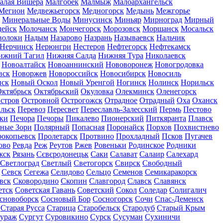
алая Вишера
Малгобек
Малмыж
Малоархангельск
Мегион
Медвежьегорск
Медногорск
Медынь
Межгорье
Минеральные Воды
Минусинск
Миньяр
Мирноград
Мирный
дейск
Молочанск
Мончегорск
Морозовск
Моршанск
Мосальск
волоки
Надым
Назарово
Назрань
Называевск
Нальчик
Нерчинск
Нерюнгри
Нестеров
Нефтегорск
Нефтекамск
ижний Тагил
Нижняя Салда
Нижняя Тура
Николаевск
Новоалтайск
Новоаннинский
Нововоронеж
Новогродовка
вск
Новоржев
Новороссийск
Новосибирск
Новосиль
нск
Новый Оскол
Новый Уренгой
Ногинск
Нолинск
Норильск
ктябрьск
Октябрьский
Окуловка
Олекминск
Оленегорск
стров
Островной
Острогожск
Отрадное
Отрадный
Оха
Оханск
льск
Перевоз
Пересвет
Переславль-Залесский
Пермь
Пестово
ки
Печора
Печоры
Пикалево
Пионерский
Питкяранта
Плавск
ные Зори
Полярный
Попасная
Поронайск
Порхов
Похвистнево
окопьевск
Пролетарск
Протвино
Прохладный
Псков
Пугачев
ово
Ревда
Реж
Реутов
Ржев
Ровеньки
Родинское
Родники
жск
Рязань
Сєвєродонецьк
Саки
Салават
Салаир
Салехард
Светлоград
Светлый
Светогорск
Свирск
Свободный
Севск
Сегежа
Селидово
Сельцо
Семенов
Семикаракорск
вск
Сковородино
Скопин
Славгород
Славск
Славянск
етск
Советская Гавань
Советский
Сокол
Соледар
Солигалич
сновоборск
Сосновый Бор
Сосногорск
Сочи
Спас-Деменск
Старая Русса
Старица
Старобельск
Стародуб
Старый Крым
ураж
Сургут
Суровикино
Сурск
Сусуман
Сухиничи