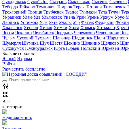
Суходільськ
Сухой Лог
Сызрань
Сыктывкар
Сысерть
Сычевка
Теберда
Тейково
Темников
Темрюк
Терек
Тетюши
Тимашевск
Трехгорный
Троицк
Трубчевск
Туапсе
Туймазы
Тула
Тулун
Тур
Украинск
Улан-Удэ
Ульяновск
Унеча
Урай
Урень
Уржум
Урус-М
Лабинск
Устюжна
Уфа
Ухта
Учалы
Уяр
Фатеж
Феодосия
Фокин
Хвалынск
Херсон
Хилок
Химки
Холм
Холмск
Хотьково
Хрест
Чегем
Чекалин
Челябинск
Чердынь
Черемхово
Черепаново
Чер
Чулым
Чусовой
Чухлома
Шагонар
Шадринск
Шали
Шарыпово
Шумерля
Шумиха
Шуя
Щастя
Щекино
Щелкино
Щелково
Щиг
Сухокумск
Южноуральск
Юрга
Юрьев-Польский
Юрьевец
Юрю
Больше городов
Ясный
Яхрома
Войти
Разместить бесплатно
Все
категории
Недвижимость
Транспорт