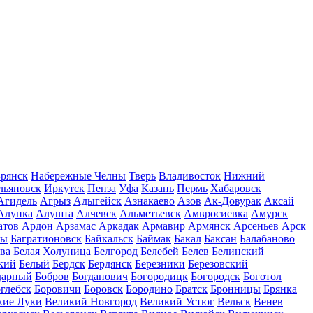
рянск
Набережные Челны
Тверь
Владивосток
Нижний
льяновск
Иркутск
Пенза
Уфа
Казань
Пермь
Хабаровск
Агидель
Агрыз
Адыгейск
Азнакаево
Азов
Ак-Довурак
Аксай
Алупка
Алушта
Алчевск
Альметьевск
Амвросиевка
Амурск
атов
Ардон
Арзамас
Аркадак
Армавир
Армянск
Арсеньев
Арск
лы
Багратионовск
Байкальск
Баймак
Бакал
Баксан
Балабаново
ва
Белая Холуница
Белгород
Белебей
Белев
Белинский
кий
Белый
Бердск
Бердянск
Березники
Березовский
дарный
Бобров
Богданович
Богородицк
Богородск
Боготол
глебск
Боровичи
Боровск
Бородино
Братск
Бронницы
Брянка
кие Луки
Великий Новгород
Великий Устюг
Вельск
Венев