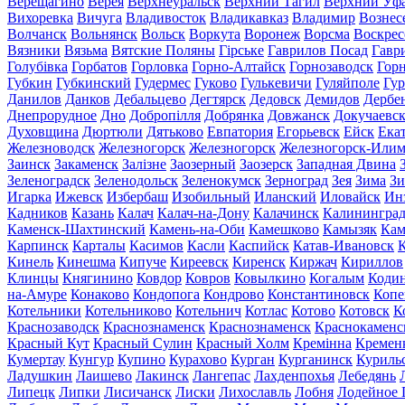
Верещагино
Верея
Верхнеуральск
Верхний Тагил
Верхний Уф
Вихоревка
Вичуга
Владивосток
Владикавказ
Владимир
Вознес
Волчанск
Вольнянск
Вольск
Воркута
Воронеж
Ворсма
Воскрес
Вязники
Вязьма
Вятские Поляны
Гірське
Гаврилов Посад
Гавр
Голубівка
Горбатов
Горловка
Горно-Алтайск
Горнозаводск
Гор
Губкин
Губкинский
Гудермес
Гуково
Гулькевичи
Гуляйполе
Гур
Данилов
Данков
Дебальцево
Дегтярск
Дедовск
Демидов
Дербе
Днепрорудное
Дно
Добропілля
Добрянка
Довжанск
Докучаевс
Духовщина
Дюртюли
Дятьково
Евпатория
Егорьевск
Ейск
Ека
Железноводск
Железногорск
Железногорск
Железногорск-Или
Заинск
Закаменск
Залізне
Заозерный
Заозерск
Западная Двина
Зеленоградск
Зеленодольск
Зеленокумск
Зерноград
Зея
Зима
Зи
Игарка
Ижевск
Избербаш
Изобильный
Иланский
Иловайск
Ин
Кадников
Казань
Калач
Калач-на-Дону
Калачинск
Калинингра
Каменск-Шахтинский
Камень-на-Оби
Камешково
Камызяк
Ка
Карпинск
Карталы
Касимов
Касли
Каспийск
Катав-Ивановск
К
Кинель
Кинешма
Кипуче
Киреевск
Киренск
Киржач
Кириллов
Клинцы
Княгинино
Ковдор
Ковров
Ковылкино
Когалым
Коди
на-Амуре
Конаково
Кондопога
Кондрово
Константиновск
Копе
Котельники
Котельниково
Котельнич
Котлас
Котово
Котовск
К
Краснозаводск
Краснознаменск
Краснознаменск
Краснокаменс
Красный Кут
Красный Сулин
Красный Холм
Кремінна
Кремен
Кумертау
Кунгур
Купино
Курахово
Курган
Курганинск
Куриль
Ладушкин
Лаишево
Лакинск
Лангепас
Лахденпохья
Лебедянь
Липецк
Липки
Лисичанск
Лиски
Лихославль
Лобня
Лодейное 