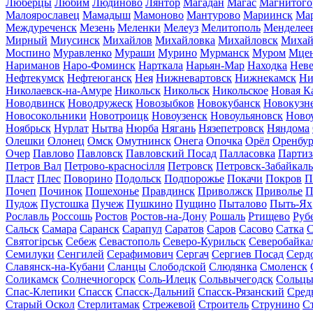
Люберцы
Любим
Людиново
Лянтор
Магадан
Магас
Магнитого
Малоярославец
Мамадыш
Мамоново
Мантурово
Мариинск
Ма
Междуреченск
Мезень
Меленки
Мелеуз
Мелитополь
Менделее
Мирный
Миусинск
Михайлов
Михайловка
Михайловск
Михай
Моспино
Муравленко
Мураши
Мурино
Мурманск
Муром
Мце
Нариманов
Наро-Фоминск
Нарткала
Нарьян-Мар
Находка
Неве
Нефтекумск
Нефтеюганск
Нея
Нижневартовск
Нижнекамск
Ни
Николаевск-на-Амуре
Никольск
Никольск
Никольское
Новая К
Новодвинск
Новодружеск
Новозыбков
Новокубанск
Новокузн
Новосокольники
Новотроицк
Новоузенск
Новоульяновск
Ново
Ноябрьск
Нурлат
Нытва
Нюрба
Нягань
Нязепетровск
Няндома
Олешки
Олонец
Омск
Омутнинск
Онега
Опочка
Орёл
Оренбур
Очер
Павлово
Павловск
Павловский Посад
Палласовка
Партиз
Петров Вал
Петрово-красносілля
Петровск
Петровск-Забайкал
Пласт
Плес
Поворино
Подольск
Подпорожье
Покачи
Покров
П
Почеп
Починок
Пошехонье
Правдинск
Приволжск
Приволье
П
Пудож
Пустошка
Пучеж
Пушкино
Пущино
Пыталово
Пыть-Ях
Рославль
Россошь
Ростов
Ростов-на-Дону
Рошаль
Ртищево
Руб
Сальск
Самара
Саранск
Сарапул
Саратов
Саров
Сасово
Сатка
С
Святогірськ
Себеж
Севастополь
Северо-Курильск
Северобайка
Семилуки
Сенгилей
Серафимович
Сергач
Сергиев Посад
Серд
Славянск-на-Кубани
Сланцы
Слободской
Слюдянка
Смоленск
Соликамск
Солнечногорск
Соль-Илецк
Сольвычегодск
Сольц
Спас-Клепики
Спасск
Спасск-Дальний
Спасск-Рязанский
Сред
Старый Оскол
Стерлитамак
Стрежевой
Строитель
Струнино
С