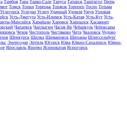
ца
Тамбов
Тара
Тарко-Сале
Таруса
Татарск
Таштагол
Тверь
ммот
Томск
Топки
Торецьк
Торжок
Торопец
Тосно
Тотьма
Углегорск
Угледар
Углич
Удачный
Удомля
Ужур
Узловая
ийск
Усть-Джегута
Усть-Илимск
Усть-Катав
Усть-Кут
Усть-
анты-Мансийск
Харабали
Харовск
Харцызск
Хасавюрт
овский
Чапаевск
Чаплыгин
Часов Яр
Чебаркуль
Чебоксары
няховск
Чехов
Чистополь
Чистяково
Чита
Чкаловск
Чудово
ехов
Шенкурск
Шилка
Шимановск
Шиханы
Шлиссельбург
льс
Энергодар
Эртиль
Югорск
Южа
Южно-Сахалинск
Южно-
вое
Ярославль
Ярцево
Ясиноватая
Ясногорск