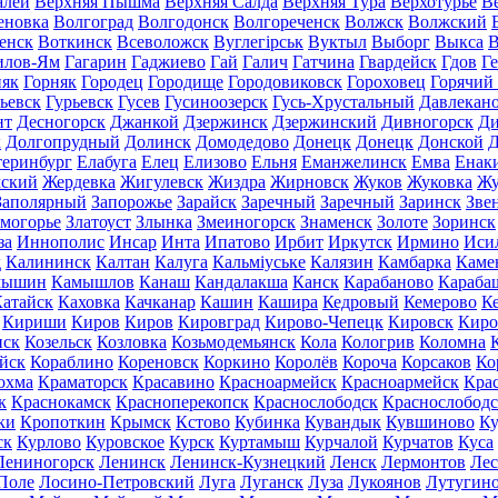
алей
Верхняя Пышма
Верхняя Салда
Верхняя Тура
Верхотурье
В
еновка
Волгоград
Волгодонск
Волгореченск
Волжск
Волжский
енск
Воткинск
Всеволожск
Вуглегірськ
Вуктыл
Выборг
Выкса
В
илов-Ям
Гагарин
Гаджиево
Гай
Галич
Гатчина
Гвардейск
Гдов
Г
няк
Горняк
Городец
Городище
Городовиковск
Гороховец
Горячий
ьевск
Гурьевск
Гусев
Гусиноозерск
Гусь-Хрустальный
Давлекан
нт
Десногорск
Джанкой
Дзержинск
Дзержинский
Дивногорск
Ди
к
Долгопрудный
Долинск
Домодедово
Донецк
Донецк
Донской
Д
теринбург
Елабуга
Елец
Елизово
Ельня
Еманжелинск
Емва
Енак
мский
Жердевка
Жигулевск
Жиздра
Жирновск
Жуков
Жуковка
Жу
Заполярный
Запорожье
Зарайск
Заречный
Заречный
Заринск
Зве
могорье
Златоуст
Злынка
Змеиногорск
Знаменск
Золоте
Зоринск
за
Иннополис
Инсар
Инта
Ипатово
Ирбит
Иркутск
Ирмино
Иси
д
Калининск
Калтан
Калуга
Кальміуське
Калязин
Камбарка
Каме
мышин
Камышлов
Канаш
Кандалакша
Канск
Карабаново
Караба
атайск
Каховка
Качканар
Кашин
Кашира
Кедровый
Кемерово
К
Кириши
Киров
Киров
Кировград
Кирово-Чепецк
Кировск
Киро
нск
Козельск
Козловка
Козьмодемьянск
Кола
Кологрив
Коломна
йск
Кораблино
Кореновск
Коркино
Королёв
Короча
Корсаков
Ко
охма
Краматорск
Красавино
Красноармейск
Красноармейск
Кра
к
Краснокамск
Красноперекопск
Краснослободск
Краснослободс
ки
Кропоткин
Крымск
Кстово
Кубинка
Кувандык
Кувшиново
Ку
ск
Курлово
Куровское
Курск
Куртамыш
Курчалой
Курчатов
Куса
Лениногорск
Ленинск
Ленинск-Кузнецкий
Ленск
Лермонтов
Ле
Поле
Лосино-Петровский
Луга
Луганск
Луза
Лукоянов
Лутугин