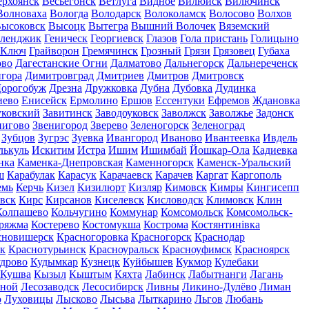
ерхоянск
Весьегонск
Ветлуга
Видное
Вилюйск
Вилючинск
Волноваха
Вологда
Володарск
Волоколамск
Волосово
Волхов
ысоковск
Высоцк
Вытегра
Вышний Волочек
Вяземский
еленджик
Геническ
Георгиевск
Глазов
Гола пристань
Голицыно
 Ключ
Грайворон
Гремячинск
Грозный
Грязи
Грязовец
Губаха
ово
Дагестанские Огни
Далматово
Дальнегорск
Дальнереченск
гора
Димитровград
Дмитриев
Дмитров
Дмитровск
орогобуж
Дрезна
Дружковка
Дубна
Дубовка
Дудинка
иево
Енисейск
Ермолино
Ершов
Ессентуки
Ефремов
Ждановка
ковский
Завитинск
Заводоуковск
Заволжск
Заволжье
Задонск
нигово
Звенигород
Зверево
Зеленогорск
Зеленоград
Зубцов
Зугрэс
Зуевка
Ивангород
Иваново
Ивантеевка
Ивдель
лькуль
Искитим
Истра
Ишим
Ишимбай
Йошкар-Ола
Кадиевка
нка
Каменка-Днепровская
Каменногорск
Каменск-Уральский
ш
Карабулак
Карасук
Карачаевск
Карачев
Каргат
Каргополь
емь
Керчь
Кизел
Кизилюрт
Кизляр
Кимовск
Кимры
Кингисепп
вск
Кирс
Кирсанов
Киселевск
Кисловодск
Климовск
Клин
Колпашево
Кольчугино
Коммунар
Комсомольск
Комсомольск-
ряжма
Костерево
Костомукша
Кострома
Костянтинівка
сновишерск
Красногоровка
Красногорск
Краснодар
к
Краснотурьинск
Красноуральск
Красноуфимск
Красноярск
дрово
Кудымкар
Кузнецк
Куйбышев
Кукмор
Кулебаки
Кушва
Кызыл
Кыштым
Кяхта
Лабинск
Лабытнанги
Лагань
сной
Лесозаводск
Лесосибирск
Ливны
Ликино-Дулёво
Лиман
о
Луховицы
Лысково
Лысьва
Лыткарино
Льгов
Любань