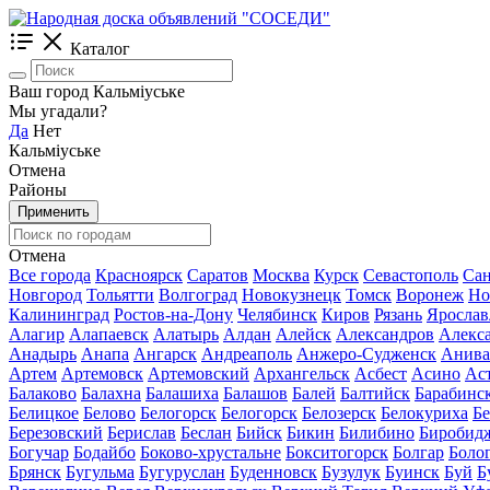
Каталог
Ваш город Кальміуське
Мы угадали?
Да
Нет
Кальміуське
Отмена
Районы
Применить
Отмена
Все города
Красноярск
Саратов
Москва
Курск
Севастополь
Сан
Новгород
Тольятти
Волгоград
Новокузнецк
Томск
Воронеж
Но
Калининград
Ростов-на-Дону
Челябинск
Киров
Рязань
Ярослав
Алагир
Алапаевск
Алатырь
Алдан
Алейск
Александров
Алекс
Анадырь
Анапа
Ангарск
Андреаполь
Анжеро-Судженск
Анива
Артем
Артемовск
Артемовский
Архангельск
Асбест
Асино
Ас
Балаково
Балахна
Балашиха
Балашов
Балей
Балтийск
Барабинс
Белицкое
Белово
Белогорск
Белогорск
Белозерск
Белокуриха
Б
Березовский
Берислав
Беслан
Бийск
Бикин
Билибино
Биробид
Богучар
Бодайбо
Боково-хрустальне
Бокситогорск
Болгар
Боло
Брянск
Бугульма
Бугуруслан
Буденновск
Бузулук
Буинск
Буй
Б