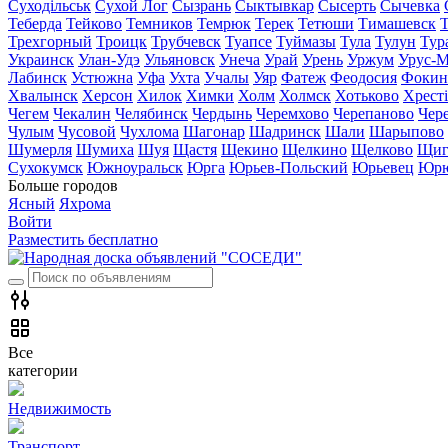
Суходільськ
Сухой Лог
Сызрань
Сыктывкар
Сысерть
Сычевка
Теберда
Тейково
Темников
Темрюк
Терек
Тетюши
Тимашевск
Трехгорный
Троицк
Трубчевск
Туапсе
Туймазы
Тула
Тулун
Тур
Украинск
Улан-Удэ
Ульяновск
Унеча
Урай
Урень
Уржум
Урус-М
Лабинск
Устюжна
Уфа
Ухта
Учалы
Уяр
Фатеж
Феодосия
Фокин
Хвалынск
Херсон
Хилок
Химки
Холм
Холмск
Хотьково
Хрест
Чегем
Чекалин
Челябинск
Чердынь
Черемхово
Черепаново
Чер
Чулым
Чусовой
Чухлома
Шагонар
Шадринск
Шали
Шарыпово
Шумерля
Шумиха
Шуя
Щастя
Щекино
Щелкино
Щелково
Щиг
Сухокумск
Южноуральск
Юрга
Юрьев-Польский
Юрьевец
Юрю
Больше городов
Ясный
Яхрома
Войти
Разместить бесплатно
Все
категории
Недвижимость
Транспорт