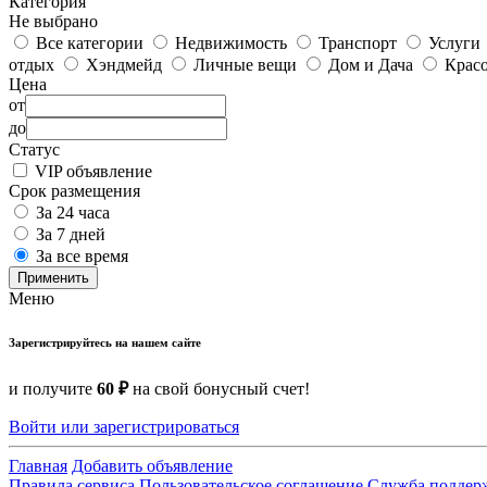
Категория
Не выбрано
Все категории
Недвижимость
Транспорт
Услуги
отдых
Хэндмейд
Личные вещи
Дом и Дача
Красо
Цена
от
до
Статус
VIP объявление
Срок размещения
За 24 часа
За 7 дней
За все время
Применить
Меню
Зарегистрируйтесь на нашем сайте
и получите
60 ₽
на свой бонусный счет!
Войти или зарегистрироваться
Главная
Добавить объявление
Правила сервиса
Пользовательское соглашение
Служба поддер