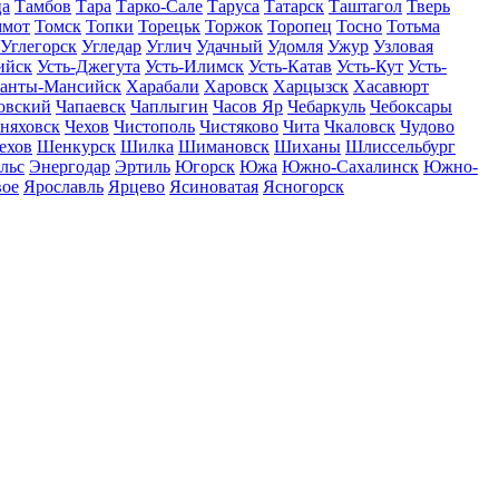
ца
Тамбов
Тара
Тарко-Сале
Таруса
Татарск
Таштагол
Тверь
ммот
Томск
Топки
Торецьк
Торжок
Торопец
Тосно
Тотьма
Углегорск
Угледар
Углич
Удачный
Удомля
Ужур
Узловая
ийск
Усть-Джегута
Усть-Илимск
Усть-Катав
Усть-Кут
Усть-
анты-Мансийск
Харабали
Харовск
Харцызск
Хасавюрт
овский
Чапаевск
Чаплыгин
Часов Яр
Чебаркуль
Чебоксары
няховск
Чехов
Чистополь
Чистяково
Чита
Чкаловск
Чудово
ехов
Шенкурск
Шилка
Шимановск
Шиханы
Шлиссельбург
льс
Энергодар
Эртиль
Югорск
Южа
Южно-Сахалинск
Южно-
вое
Ярославль
Ярцево
Ясиноватая
Ясногорск