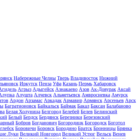
рянск
Набережные Челны
Тверь
Владивосток
Нижний
льяновск
Иркутск
Пенза
Уфа
Казань
Пермь
Хабаровск
Агидель
Агрыз
Адыгейск
Азнакаево
Азов
Ак-Довурак
Аксай
Алупка
Алушта
Алчевск
Альметьевск
Амвросиевка
Амурск
атов
Ардон
Арзамас
Аркадак
Армавир
Армянск
Арсеньев
Арск
лы
Багратионовск
Байкальск
Баймак
Бакал
Баксан
Балабаново
ва
Белая Холуница
Белгород
Белебей
Белев
Белинский
кий
Белый
Бердск
Бердянск
Березники
Березовский
дарный
Бобров
Богданович
Богородицк
Богородск
Боготол
глебск
Боровичи
Боровск
Бородино
Братск
Бронницы
Брянка
кие Луки
Великий Новгород
Великий Устюг
Вельск
Венев