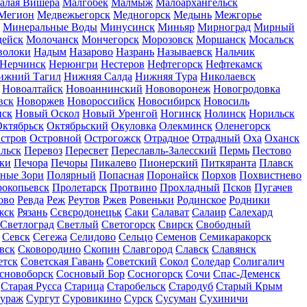
алая Вишера
Малгобек
Малмыж
Малоархангельск
Мегион
Медвежьегорск
Медногорск
Медынь
Межгорье
Минеральные Воды
Минусинск
Миньяр
Мирноград
Мирный
дейск
Молочанск
Мончегорск
Морозовск
Моршанск
Мосальск
волоки
Надым
Назарово
Назрань
Называевск
Нальчик
Нерчинск
Нерюнгри
Нестеров
Нефтегорск
Нефтекамск
ижний Тагил
Нижняя Салда
Нижняя Тура
Николаевск
Новоалтайск
Новоаннинский
Нововоронеж
Новогродовка
вск
Новоржев
Новороссийск
Новосибирск
Новосиль
нск
Новый Оскол
Новый Уренгой
Ногинск
Нолинск
Норильск
ктябрьск
Октябрьский
Окуловка
Олекминск
Оленегорск
стров
Островной
Острогожск
Отрадное
Отрадный
Оха
Оханск
льск
Перевоз
Пересвет
Переславль-Залесский
Пермь
Пестово
ки
Печора
Печоры
Пикалево
Пионерский
Питкяранта
Плавск
ные Зори
Полярный
Попасная
Поронайск
Порхов
Похвистнево
окопьевск
Пролетарск
Протвино
Прохладный
Псков
Пугачев
ово
Ревда
Реж
Реутов
Ржев
Ровеньки
Родинское
Родники
жск
Рязань
Сєвєродонецьк
Саки
Салават
Салаир
Салехард
Светлоград
Светлый
Светогорск
Свирск
Свободный
Севск
Сегежа
Селидово
Сельцо
Семенов
Семикаракорск
вск
Сковородино
Скопин
Славгород
Славск
Славянск
етск
Советская Гавань
Советский
Сокол
Соледар
Солигалич
сновоборск
Сосновый Бор
Сосногорск
Сочи
Спас-Деменск
Старая Русса
Старица
Старобельск
Стародуб
Старый Крым
ураж
Сургут
Суровикино
Сурск
Сусуман
Сухиничи