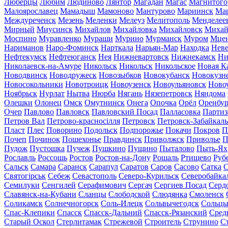
Люберцы
Любим
Людиново
Лянтор
Магадан
Магас
Магнитого
Малоярославец
Мамадыш
Мамоново
Мантурово
Мариинск
Ма
Междуреченск
Мезень
Меленки
Мелеуз
Мелитополь
Менделее
Мирный
Миусинск
Михайлов
Михайловка
Михайловск
Михай
Моспино
Муравленко
Мураши
Мурино
Мурманск
Муром
Мце
Нариманов
Наро-Фоминск
Нарткала
Нарьян-Мар
Находка
Неве
Нефтекумск
Нефтеюганск
Нея
Нижневартовск
Нижнекамск
Ни
Николаевск-на-Амуре
Никольск
Никольск
Никольское
Новая К
Новодвинск
Новодружеск
Новозыбков
Новокубанск
Новокузн
Новосокольники
Новотроицк
Новоузенск
Новоульяновск
Ново
Ноябрьск
Нурлат
Нытва
Нюрба
Нягань
Нязепетровск
Няндома
Олешки
Олонец
Омск
Омутнинск
Онега
Опочка
Орёл
Оренбур
Очер
Павлово
Павловск
Павловский Посад
Палласовка
Партиз
Петров Вал
Петрово-красносілля
Петровск
Петровск-Забайкал
Пласт
Плес
Поворино
Подольск
Подпорожье
Покачи
Покров
П
Почеп
Починок
Пошехонье
Правдинск
Приволжск
Приволье
П
Пудож
Пустошка
Пучеж
Пушкино
Пущино
Пыталово
Пыть-Ях
Рославль
Россошь
Ростов
Ростов-на-Дону
Рошаль
Ртищево
Руб
Сальск
Самара
Саранск
Сарапул
Саратов
Саров
Сасово
Сатка
С
Святогірськ
Себеж
Севастополь
Северо-Курильск
Северобайка
Семилуки
Сенгилей
Серафимович
Сергач
Сергиев Посад
Серд
Славянск-на-Кубани
Сланцы
Слободской
Слюдянка
Смоленск
Соликамск
Солнечногорск
Соль-Илецк
Сольвычегодск
Сольц
Спас-Клепики
Спасск
Спасск-Дальний
Спасск-Рязанский
Сред
Старый Оскол
Стерлитамак
Стрежевой
Строитель
Струнино
С