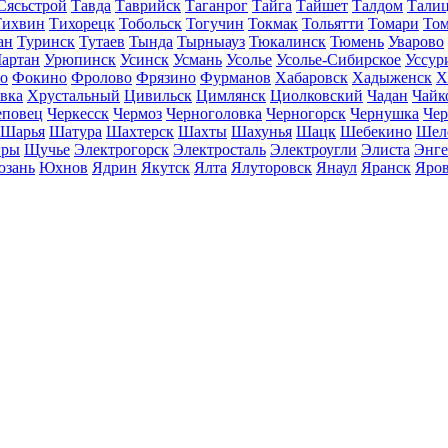
Сясьстрой
Тавда
Таврийск
Таганрог
Тайга
Тайшет
Талдом
Тали
Тихвин
Тихорецк
Тобольск
Тогучин
Токмак
Тольятти
Томари
То
ан
Туринск
Тутаев
Тында
Тырныауз
Тюкалинск
Тюмень
Уварово
артан
Урюпинск
Усинск
Усмань
Усолье
Усолье-Сибирское
Уссур
о
Фокино
Фролово
Фрязино
Фурманов
Хабаровск
Хадыженск
Х
івка
Хрустальный
Цивильск
Цимлянск
Циолковский
Чадан
Чайк
еповец
Черкесск
Чермоз
Черноголовка
Черногорск
Чернушка
Чер
Шарья
Шатура
Шахтерск
Шахты
Шахунья
Шацк
Шебекино
Шел
ры
Щучье
Электрогорск
Электросталь
Электроугли
Элиста
Энге
зань
Юхнов
Ядрин
Якутск
Ялта
Ялуторовск
Янаул
Яранск
Яро