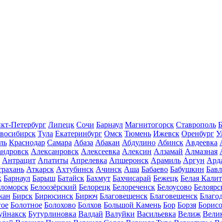
кт-Петербург
Липецк
Сочи
Барнаул
Магнитогорск
Ставрополь
Б
восибирск
Тула
Екатеринбург
Омск
Тюмень
Ижевск
Оренбург
У
ль
Краснодар
Самара
Абаза
Абакан
Абдулино
Абинск
Авдеевка
андровск
Алексанровск
Алексеевка
Алексин
Алзамай
Алмазная
Антрацит
Апатиты
Апрелевка
Апшеронск
Арамиль
Аргун
Ард
трахань
Аткарск
Ахтубинск
Ачинск
Аша
Бабаево
Бабушкин
Бав
к
Барнаул
Барыш
Батайск
Бахмут
Бахчисарай
Бежецк
Белая Калит
еломорск
Белоозёрский
Белорецк
Белореченск
Белоусово
Белоярс
жан
Бирск
Бирюсинск
Бирюч
Благовещенск
Благовещенск
Благо
гое
Болотное
Болохово
Болхов
Большой Камень
Бор
Борзя
Борисо
уйнакск
Бутурлиновка
Валдай
Валуйки
Васильевка
Велиж
Вели