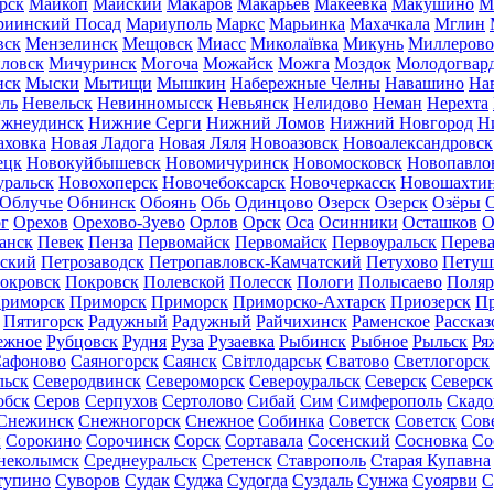
рск
Майкоп
Майский
Макаров
Макарьев
Макеевка
Макушино
М
риинский Посад
Мариуполь
Маркс
Марьинка
Махачкала
Мглин
вск
Мензелинск
Мещовск
Миасс
Миколаївка
Микунь
Миллерово
ловск
Мичуринск
Могоча
Можайск
Можга
Моздок
Молодогвар
нск
Мыски
Мытищи
Мышкин
Набережные Челны
Навашино
На
ль
Невельск
Невинномысск
Невьянск
Нелидово
Неман
Нерехта
жнеудинск
Нижние Серги
Нижний Ломов
Нижний Новгород
Н
аховка
Новая Ладога
Новая Ляля
Новоазовск
Новоалександровск
ецк
Новокуйбышевск
Новомичуринск
Новомосковск
Новопавло
уральск
Новохоперск
Новочебоксарск
Новочеркасск
Новошахти
Облучье
Обнинск
Обоянь
Обь
Одинцово
Озерск
Озерск
Озёры
О
г
Орехов
Орехово-Зуево
Орлов
Орск
Оса
Осинники
Осташков
О
анск
Певек
Пенза
Первомайск
Первомайск
Первоуральск
Перева
ьский
Петрозаводск
Петропавловск-Камчатский
Петухово
Петуш
окровск
Покровск
Полевской
Полесск
Пологи
Полысаево
Поляр
риморск
Приморск
Приморск
Приморско-Ахтарск
Приозерск
Пр
Пятигорск
Радужный
Радужный
Райчихинск
Раменское
Рассказ
ежное
Рубцовск
Рудня
Руза
Рузаевка
Рыбинск
Рыбное
Рыльск
Ря
афоново
Саяногорск
Саянск
Світлодарськ
Сватово
Светлогорск
льск
Северодвинск
Североморск
Североуральск
Северск
Северск
обск
Серов
Серпухов
Сертолово
Сибай
Сим
Симферополь
Скадо
Снежинск
Снежногорск
Снежное
Собинка
Советск
Советск
Сов
ы
Сорокино
Сорочинск
Сорск
Сортавала
Сосенский
Сосновка
Со
неколымск
Среднеуральск
Сретенск
Ставрополь
Старая Купавна
тупино
Суворов
Судак
Суджа
Судогда
Суздаль
Сунжа
Суоярви
С