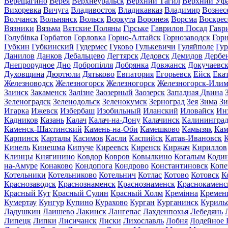
Верещагино
Верея
Верхнеуральск
Верхний Тагил
Верхний Уф
Вихоревка
Вичуга
Владивосток
Владикавказ
Владимир
Вознес
Волчанск
Вольнянск
Вольск
Воркута
Воронеж
Ворсма
Воскрес
Вязники
Вязьма
Вятские Поляны
Гірське
Гаврилов Посад
Гавр
Голубівка
Горбатов
Горловка
Горно-Алтайск
Горнозаводск
Гор
Губкин
Губкинский
Гудермес
Гуково
Гулькевичи
Гуляйполе
Гур
Данилов
Данков
Дебальцево
Дегтярск
Дедовск
Демидов
Дербе
Днепрорудное
Дно
Добропілля
Добрянка
Довжанск
Докучаевс
Духовщина
Дюртюли
Дятьково
Евпатория
Егорьевск
Ейск
Ека
Железноводск
Железногорск
Железногорск
Железногорск-Или
Заинск
Закаменск
Залізне
Заозерный
Заозерск
Западная Двина
Зеленоградск
Зеленодольск
Зеленокумск
Зерноград
Зея
Зима
Зи
Игарка
Ижевск
Избербаш
Изобильный
Иланский
Иловайск
Ин
Кадников
Казань
Калач
Калач-на-Дону
Калачинск
Калинингра
Каменск-Шахтинский
Камень-на-Оби
Камешково
Камызяк
Ка
Карпинск
Карталы
Касимов
Касли
Каспийск
Катав-Ивановск
К
Кинель
Кинешма
Кипуче
Киреевск
Киренск
Киржач
Кириллов
Клинцы
Княгинино
Ковдор
Ковров
Ковылкино
Когалым
Коди
на-Амуре
Конаково
Кондопога
Кондрово
Константиновск
Копе
Котельники
Котельниково
Котельнич
Котлас
Котово
Котовск
К
Краснозаводск
Краснознаменск
Краснознаменск
Краснокаменс
Красный Кут
Красный Сулин
Красный Холм
Кремінна
Кремен
Кумертау
Кунгур
Купино
Курахово
Курган
Курганинск
Куриль
Ладушкин
Лаишево
Лакинск
Лангепас
Лахденпохья
Лебедянь
Липецк
Липки
Лисичанск
Лиски
Лихославль
Лобня
Лодейное 