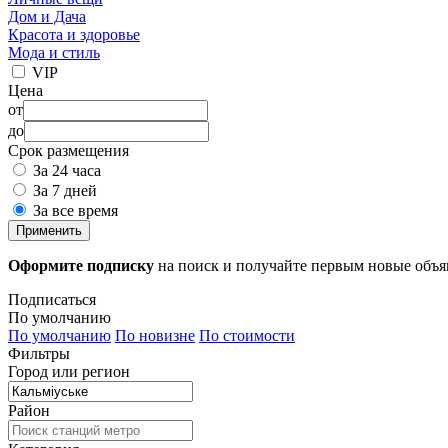
Дом и Дача
Красота и здоровье
Мода и стиль
VIP
Цена
от
до
Срок размещения
За 24 часа
За 7 дней
За все время
Применить
Оформите подписку
на поиск и получайте первым новые объ
Подписаться
По умолчанию
По умолчанию
По новизне
По стоимости
Фильтры
Город или регион
Район