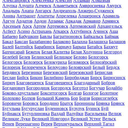
Алексанровск
Алексеевка
Алексин
Алзамай
Алмазная
Алупка
Алушта
Алчевск
Альметьевск
Амвросиевка
Амурск
Анадырь
Анапа
Ангарск
Андреаполь
Анжеро-Судженск
Анива
Антрацит
Апатиты
Апрелевка
Апшеронск
Арамиль
Аргун
Ардатов
Ардон
Арзамас
Аркадак
Армавир
Армянск
Арсеньев
Арск
Артем
Артемовск
Артемовский
Архангельск
Асбест
Асино
Астрахань
Аткарск
Ахтубинск
Ачинск
Аша
Бабаево
Бабушкин
Бавлы
Багратионовск
Байкальск
Баймак
Бакал
Баксан
Балабаново
Балаково
Балахна
Балашиха
Балашов
Балей
Балтийск
Барабинск
Барнаул
Барыш
Батайск
Бахмут
Бахчисарай
Бежецк
Белая Калитва
Белая Холуница
Белгород
Белебей
Белев
Белинский
Белицкое
Белово
Белогорск
Белогорск
Белозерск
Белокуриха
Беломорск
Белоозёрский
Белорецк
Белореченск
Белоусово
Белоярский
Белый
Бердск
Бердянск
Березники
Березовский
Березовский
Берислав
Беслан
Бийск
Бикин
Билибино
Биробиджан
Бирск
Бирюсинск
Бирюч
Благовещенск
Благовещенск
Благодарный
Бобров
Богданович
Богородицк
Богородск
Боготол
Богучар
Бодайбо
Боково-хрустальне
Бокситогорск
Болгар
Бологое
Болотное
Болохово
Болхов
Большой Камень
Бор
Борзя
Борисоглебск
Боровичи
Боровск
Бородино
Братск
Бронницы
Брянка
Брянск
Бугульма
Бугуруслан
Буденновск
Бузулук
Буинск
Буй
Буйнакск
Бутурлиновка
Валдай
Валуйки
Васильевка
Велиж
Великие Луки
Великий Новгород
Великий Устюг
Вельск
Венев
Верещагино
Верея
Верхнеуральск
Верхний Тагил