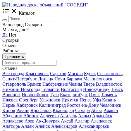
Каталог
Ваш город Суоярви
Мы угадали?
Да
Нет
Суоярви
Отмена
Районы
Применить
Отмена
Все города
Красноярск
Саратов
Москва
Курск
Севастополь
Санкт-Петербург
Липецк
Сочи
Барнаул
Магнитогорск
Ставрополь
Брянск
Набережные Челны
Тверь
Владивосток
Нижний Новгород
Тольятти
Волгоград
Новокузнецк
Томск
Воронеж
Новосибирск
Тула
Екатеринбург
Омск
Тюмень
Ижевск
Оренбург
Ульяновск
Иркутск
Пенза
Уфа
Казань
Пермь
Хабаровск
Калининград
Ростов-на-Дону
Челябинск
Киров
Рязань
Ярославль
Краснодар
Самара
Абаза
Абакан
Абдулино
Абинск
Авдеевка
Агидель
Агрыз
Адыгейск
Азнакаево
Азов
Ак-Довурак
Аксай
Алагир
Алапаевск
Алатырь
Алдан
Алейск
Александров
Александровск