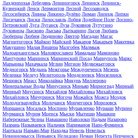
Лахденпохья
Лебедянь
Лениногорск
Ленинск
Ленинск-
Кузнецкий
Ленск
Лермонтов
Лесной
Лесозаводск
Лесосибирск
Ливны
Ликино-Дулёво
Лиман
Липецк
Липки
Лисичанск
Лиски
Лихославль
Лобня
Лодейное Поле
Лосино-
Петровский
Луга
Луганск
Луза
Лукоянов
Лутугино
Луховицы
Лысково
Лысьва
Лыткарино
Льгов
Любань
Люберцы
Любим
Людиново
Лянтор
Магадан
Магас
Магнитогорск
Майкоп
Майский
Макаров
Макарьев
Макеевка
Макушино
Малая Вишера
Малгобек
Малмыж
Малоархангельск
Малоярославец
Мамадыш
Мамоново
Мантурово
Мариинск
Мариинский Посад
Мариуполь
Маркс
Марьинка
Махачкала
Мглин
Мегион
Медвежьегорск
Медногорск
Медынь
Межгорье
Междуреченск
Мезень
Меленки
Мелеуз
Мелитополь
Менделеевск
Мензелинск
Мещовск
Миасс
Миколаївка
Микунь
Миллерово
Минеральные Воды
Минусинск
Миньяр
Мирноград
Мирный
Мирный
Миусинск
Михайлов
Михайловка
Михайловск
Михайловск
Мичуринск
Могоча
Можайск
Можга
Моздок
Молодогвардейск
Молочанск
Мончегорск
Морозовск
Моршанск
Мосальск
Моспино
Муравленко
Мураши
Мурино
Мурманск
Муром
Мценск
Мыски
Мытищи
Мышкин
Набережные Челны
Навашино
Наволоки
Надым
Назарово
Назрань
Называевск
Нальчик
Нариманов
Наро-Фоминск
Нарткала
Нарьян-Мар
Находка
Невель
Невельск
Невинномысск
Невьянск
Нелидово
Неман
Нерехта
Нерчинск