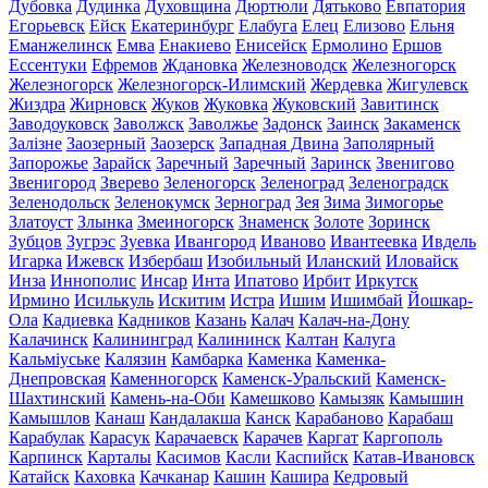
Дубовка
Дудинка
Духовщина
Дюртюли
Дятьково
Евпатория
Егорьевск
Ейск
Екатеринбург
Елабуга
Елец
Елизово
Ельня
Еманжелинск
Емва
Енакиево
Енисейск
Ермолино
Ершов
Ессентуки
Ефремов
Ждановка
Железноводск
Железногорск
Железногорск
Железногорск-Илимский
Жердевка
Жигулевск
Жиздра
Жирновск
Жуков
Жуковка
Жуковский
Завитинск
Заводоуковск
Заволжск
Заволжье
Задонск
Заинск
Закаменск
Залізне
Заозерный
Заозерск
Западная Двина
Заполярный
Запорожье
Зарайск
Заречный
Заречный
Заринск
Звенигово
Звенигород
Зверево
Зеленогорск
Зеленоград
Зеленоградск
Зеленодольск
Зеленокумск
Зерноград
Зея
Зима
Зимогорье
Златоуст
Злынка
Змеиногорск
Знаменск
Золоте
Зоринск
Зубцов
Зугрэс
Зуевка
Ивангород
Иваново
Ивантеевка
Ивдель
Игарка
Ижевск
Избербаш
Изобильный
Иланский
Иловайск
Инза
Иннополис
Инсар
Инта
Ипатово
Ирбит
Иркутск
Ирмино
Исилькуль
Искитим
Истра
Ишим
Ишимбай
Йошкар-
Ола
Кадиевка
Кадников
Казань
Калач
Калач-на-Дону
Калачинск
Калининград
Калининск
Калтан
Калуга
Кальміуське
Калязин
Камбарка
Каменка
Каменка-
Днепровская
Каменногорск
Каменск-Уральский
Каменск-
Шахтинский
Камень-на-Оби
Камешково
Камызяк
Камышин
Камышлов
Канаш
Кандалакша
Канск
Карабаново
Карабаш
Карабулак
Карасук
Карачаевск
Карачев
Каргат
Каргополь
Карпинск
Карталы
Касимов
Касли
Каспийск
Катав-Ивановск
Катайск
Каховка
Качканар
Кашин
Кашира
Кедровый