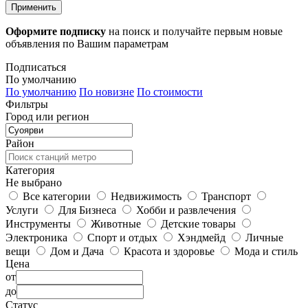
Применить
Оформите подписку
на поиск и получайте первым новые
объявления по Вашим параметрам
Подписаться
По умолчанию
По умолчанию
По новизне
По стоимости
Фильтры
Город или регион
Район
Категория
Не выбрано
Все категории
Недвижимость
Транспорт
Услуги
Для Бизнеса
Хобби и развлечения
Инструменты
Животные
Детские товары
Электроника
Спорт и отдых
Хэндмейд
Личные
вещи
Дом и Дача
Красота и здоровье
Мода и стиль
Цена
от
до
Статус