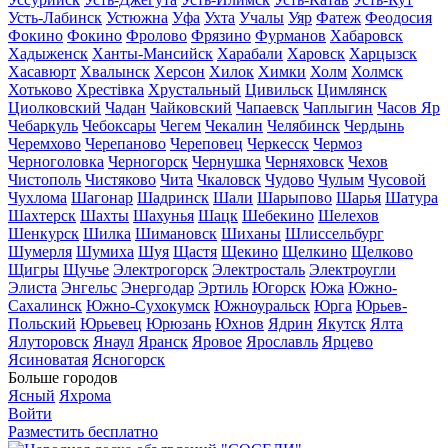
Усть-Лабинск
Устюжна
Уфа
Ухта
Учалы
Уяр
Фатеж
Феодосия
Фокино
Фокино
Фролово
Фрязино
Фурманов
Хабаровск
Хадыженск
Ханты-Мансийск
Харабали
Харовск
Харцызск
Хасавюрт
Хвалынск
Херсон
Хилок
Химки
Холм
Холмск
Хотьково
Хрестівка
Хрустальный
Цивильск
Цимлянск
Циолковский
Чадан
Чайковский
Чапаевск
Чаплыгин
Часов Яр
Чебаркуль
Чебоксары
Чегем
Чекалин
Челябинск
Чердынь
Черемхово
Черепаново
Череповец
Черкесск
Чермоз
Черноголовка
Черногорск
Чернушка
Черняховск
Чехов
Чистополь
Чистяково
Чита
Чкаловск
Чудово
Чулым
Чусовой
Чухлома
Шагонар
Шадринск
Шали
Шарыпово
Шарья
Шатура
Шахтерск
Шахты
Шахунья
Шацк
Шебекино
Шелехов
Шенкурск
Шилка
Шимановск
Шиханы
Шлиссельбург
Шумерля
Шумиха
Шуя
Щастя
Щекино
Щелкино
Щелково
Щигры
Щучье
Электрогорск
Электросталь
Электроугли
Элиста
Энгельс
Энергодар
Эртиль
Югорск
Южа
Южно-
Сахалинск
Южно-Сухокумск
Южноуральск
Юрга
Юрьев-
Польский
Юрьевец
Юрюзань
Юхнов
Ядрин
Якутск
Ялта
Ялуторовск
Янаул
Яранск
Яровое
Ярославль
Ярцево
Ясиноватая
Ясногорск
Больше городов
Ясный
Яхрома
Войти
Разместить бесплатно