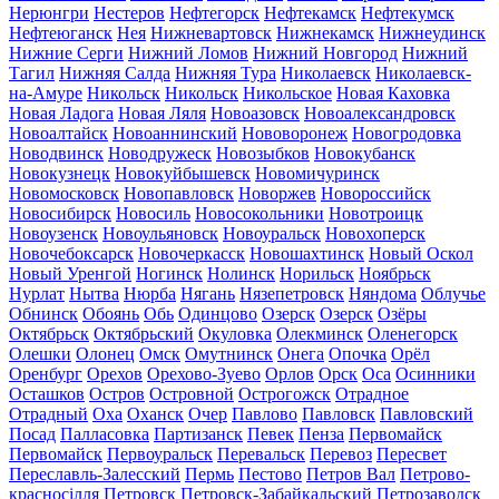
Нерюнгри
Нестеров
Нефтегорск
Нефтекамск
Нефтекумск
Нефтеюганск
Нея
Нижневартовск
Нижнекамск
Нижнеудинск
Нижние Серги
Нижний Ломов
Нижний Новгород
Нижний
Тагил
Нижняя Салда
Нижняя Тура
Николаевск
Николаевск-
на-Амуре
Никольск
Никольск
Никольское
Новая Каховка
Новая Ладога
Новая Ляля
Новоазовск
Новоалександровск
Новоалтайск
Новоаннинский
Нововоронеж
Новогродовка
Новодвинск
Новодружеск
Новозыбков
Новокубанск
Новокузнецк
Новокуйбышевск
Новомичуринск
Новомосковск
Новопавловск
Новоржев
Новороссийск
Новосибирск
Новосиль
Новосокольники
Новотроицк
Новоузенск
Новоульяновск
Новоуральск
Новохоперск
Новочебоксарск
Новочеркасск
Новошахтинск
Новый Оскол
Новый Уренгой
Ногинск
Нолинск
Норильск
Ноябрьск
Нурлат
Нытва
Нюрба
Нягань
Нязепетровск
Няндома
Облучье
Обнинск
Обоянь
Обь
Одинцово
Озерск
Озерск
Озёры
Октябрьск
Октябрьский
Окуловка
Олекминск
Оленегорск
Олешки
Олонец
Омск
Омутнинск
Онега
Опочка
Орёл
Оренбург
Орехов
Орехово-Зуево
Орлов
Орск
Оса
Осинники
Осташков
Остров
Островной
Острогожск
Отрадное
Отрадный
Оха
Оханск
Очер
Павлово
Павловск
Павловский
Посад
Палласовка
Партизанск
Певек
Пенза
Первомайск
Первомайск
Первоуральск
Перевальск
Перевоз
Пересвет
Переславль-Залесский
Пермь
Пестово
Петров Вал
Петрово-
красносілля
Петровск
Петровск-Забайкальский
Петрозаводск