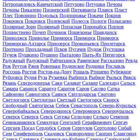
Петропавловск-Камчатский
Петухово
Петушки
Печора
Печоры
Пикалево
Пионерский
Питкяранта
Плавск
Пласт
Плес
Поворино
Подольск
Подпорожье
Покачи
Покров
Покровск
Покровск
Полевской
Полесск
Пологи
Полысаево
Полярные Зори
Полярный
Попасная
Поронайск
Порхов
Похвистнево
Почеп
Починок
Пошехонье
Правдинск
Приволжск
Приволье
Приморск
Приморск
Приморск
Приморско-Ахтарск
Приозерск
Прокопьевск
Пролетарск
Протвино
Прохладный
Псков
Пугачев
Пудож
Пустошка
Пучеж
Пушкино
Пущино
Пыталово
Пыть-Ях
Пятигорск
Радужный
Радужный
Райчихинск
Раменское
Рассказово
Ревда
Реж
Реутов
Ржев
Ровеньки
Родинское
Родники
Рославль
Россошь
Ростов
Ростов-на-Дону
Рошаль
Ртищево
Рубежное
Рубцовск
Рудня
Руза
Рузаевка
Рыбинск
Рыбное
Рыльск
Ряжск
Рязань
Сєвєродонецьк
Саки
Салават
Салаир
Салехард
Сальск
Самара
Саранск
Сарапул
Саратов
Саров
Сасово
Сатка
Сафоново
Саяногорск
Саянск
Світлодарськ
Сватово
Светлогорск
Светлоград
Светлый
Светогорск
Свирск
Свободный
Святогірськ
Себеж
Севастополь
Северо-Курильск
Северобайкальск
Северодвинск
Североморск
Североуральск
Северск
Северск
Севск
Сегежа
Селидово
Сельцо
Семенов
Семикаракорск
Семилуки
Сенгилей
Серафимович
Сергач
Сергиев Посад
Сердобск
Серов
Серпухов
Сертолово
Сибай
Сим
Симферополь
Скадовск
Сковородино
Скопин
Славгород
Славск
Славянск
Славянск-на-Кубани
Сланцы
Слободской