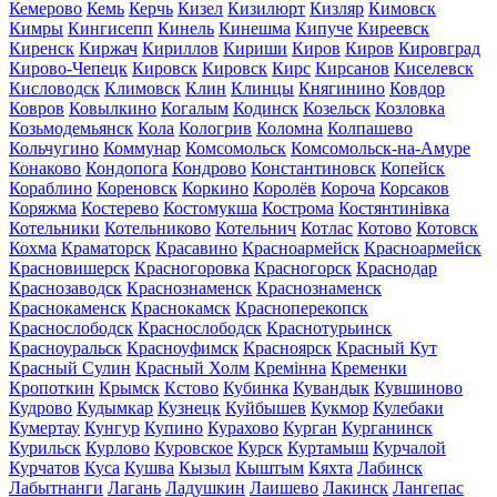
Кемерово
Кемь
Керчь
Кизел
Кизилюрт
Кизляр
Кимовск
Кимры
Кингисепп
Кинель
Кинешма
Кипуче
Киреевск
Киренск
Киржач
Кириллов
Кириши
Киров
Киров
Кировград
Кирово-Чепецк
Кировск
Кировск
Кирс
Кирсанов
Киселевск
Кисловодск
Климовск
Клин
Клинцы
Княгинино
Ковдор
Ковров
Ковылкино
Когалым
Кодинск
Козельск
Козловка
Козьмодемьянск
Кола
Кологрив
Коломна
Колпашево
Кольчугино
Коммунар
Комсомольск
Комсомольск-на-Амуре
Конаково
Кондопога
Кондрово
Константиновск
Копейск
Кораблино
Кореновск
Коркино
Королёв
Короча
Корсаков
Коряжма
Костерево
Костомукша
Кострома
Костянтинівка
Котельники
Котельниково
Котельнич
Котлас
Котово
Котовск
Кохма
Краматорск
Красавино
Красноармейск
Красноармейск
Красновишерск
Красногоровка
Красногорск
Краснодар
Краснозаводск
Краснознаменск
Краснознаменск
Краснокаменск
Краснокамск
Красноперекопск
Краснослободск
Краснослободск
Краснотурьинск
Красноуральск
Красноуфимск
Красноярск
Красный Кут
Красный Сулин
Красный Холм
Кремінна
Кременки
Кропоткин
Крымск
Кстово
Кубинка
Кувандык
Кувшиново
Кудрово
Кудымкар
Кузнецк
Куйбышев
Кукмор
Кулебаки
Кумертау
Кунгур
Купино
Курахово
Курган
Курганинск
Курильск
Курлово
Куровское
Курск
Куртамыш
Курчалой
Курчатов
Куса
Кушва
Кызыл
Кыштым
Кяхта
Лабинск
Лабытнанги
Лагань
Ладушкин
Лаишево
Лакинск
Лангепас