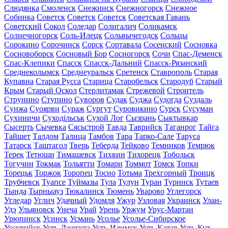
Слюдянка
Смоленск
Снежинск
Снежногорск
Снежное
Собинка
Советск
Советск
Советск
Советская Гавань
Советский
Сокол
Соледар
Солигалич
Соликамск
Солнечногорск
Соль-Илецк
Сольвычегодск
Сольцы
Сорокино
Сорочинск
Сорск
Сортавала
Сосенский
Сосновка
Сосновоборск
Сосновый Бор
Сосногорск
Сочи
Спас-Деменск
Спас-Клепики
Спасск
Спасск-Дальний
Спасск-Рязанский
Среднеколымск
Среднеуральск
Сретенск
Ставрополь
Старая
Купавна
Старая Русса
Старица
Старобельск
Стародуб
Старый
Крым
Старый Оскол
Стерлитамак
Стрежевой
Строитель
Струнино
Ступино
Суворов
Судак
Суджа
Судогда
Суздаль
Сунжа
Суоярви
Сураж
Сургут
Суровикино
Сурск
Сусуман
Сухиничи
Суходільськ
Сухой Лог
Сызрань
Сыктывкар
Сысерть
Сычевка
Сясьстрой
Тавда
Таврийск
Таганрог
Тайга
Тайшет
Талдом
Талица
Тамбов
Тара
Тарко-Сале
Таруса
Татарск
Таштагол
Тверь
Теберда
Тейково
Темников
Темрюк
Терек
Тетюши
Тимашевск
Тихвин
Тихорецк
Тобольск
Тогучин
Токмак
Тольятти
Томари
Томмот
Томск
Топки
Торецьк
Торжок
Торопец
Тосно
Тотьма
Трехгорный
Троицк
Трубчевск
Туапсе
Туймазы
Тула
Тулун
Туран
Туринск
Тутаев
Тында
Тырныауз
Тюкалинск
Тюмень
Уварово
Углегорск
Угледар
Углич
Удачный
Удомля
Ужур
Узловая
Украинск
Улан-
Удэ
Ульяновск
Унеча
Урай
Урень
Уржум
Урус-Мартан
Урюпинск
Усинск
Усмань
Усолье
Усолье-Сибирское
Уссурийск
Усть-Джегута
Усть-Илимск
Усть-Катав
Усть-Кут