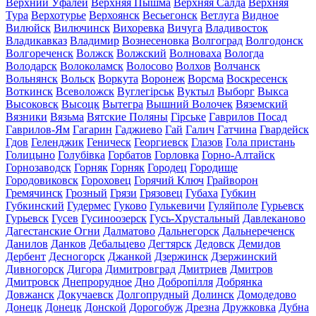
Верхний Уфалей
Верхняя Пышма
Верхняя Салда
Верхняя
Тура
Верхотурье
Верхоянск
Весьегонск
Ветлуга
Видное
Вилюйск
Вилючинск
Вихоревка
Вичуга
Владивосток
Владикавказ
Владимир
Вознесеновка
Волгоград
Волгодонск
Волгореченск
Волжск
Волжский
Волноваха
Вологда
Володарск
Волоколамск
Волосово
Волхов
Волчанск
Вольнянск
Вольск
Воркута
Воронеж
Ворсма
Воскресенск
Воткинск
Всеволожск
Вуглегірськ
Вуктыл
Выборг
Выкса
Высоковск
Высоцк
Вытегра
Вышний Волочек
Вяземский
Вязники
Вязьма
Вятские Поляны
Гірське
Гаврилов Посад
Гаврилов-Ям
Гагарин
Гаджиево
Гай
Галич
Гатчина
Гвардейск
Гдов
Геленджик
Геническ
Георгиевск
Глазов
Гола пристань
Голицыно
Голубівка
Горбатов
Горловка
Горно-Алтайск
Горнозаводск
Горняк
Горняк
Городец
Городище
Городовиковск
Гороховец
Горячий Ключ
Грайворон
Гремячинск
Грозный
Грязи
Грязовец
Губаха
Губкин
Губкинский
Гудермес
Гуково
Гулькевичи
Гуляйполе
Гурьевск
Гурьевск
Гусев
Гусиноозерск
Гусь-Хрустальный
Давлеканово
Дагестанские Огни
Далматово
Дальнегорск
Дальнереченск
Данилов
Данков
Дебальцево
Дегтярск
Дедовск
Демидов
Дербент
Десногорск
Джанкой
Дзержинск
Дзержинский
Дивногорск
Дигора
Димитровград
Дмитриев
Дмитров
Дмитровск
Днепрорудное
Дно
Добропілля
Добрянка
Довжанск
Докучаевск
Долгопрудный
Долинск
Домодедово
Донецк
Донецк
Донской
Дорогобуж
Дрезна
Дружковка
Дубна