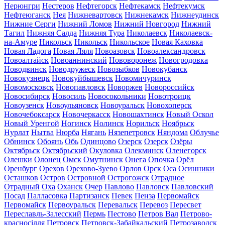
Нерюнгри
Нестеров
Нефтегорск
Нефтекамск
Нефтекумск
Нефтеюганск
Нея
Нижневартовск
Нижнекамск
Нижнеудинск
Нижние Серги
Нижний Ломов
Нижний Новгород
Нижний
Тагил
Нижняя Салда
Нижняя Тура
Николаевск
Николаевск-
на-Амуре
Никольск
Никольск
Никольское
Новая Каховка
Новая Ладога
Новая Ляля
Новоазовск
Новоалександровск
Новоалтайск
Новоаннинский
Нововоронеж
Новогродовка
Новодвинск
Новодружеск
Новозыбков
Новокубанск
Новокузнецк
Новокуйбышевск
Новомичуринск
Новомосковск
Новопавловск
Новоржев
Новороссийск
Новосибирск
Новосиль
Новосокольники
Новотроицк
Новоузенск
Новоульяновск
Новоуральск
Новохоперск
Новочебоксарск
Новочеркасск
Новошахтинск
Новый Оскол
Новый Уренгой
Ногинск
Нолинск
Норильск
Ноябрьск
Нурлат
Нытва
Нюрба
Нягань
Нязепетровск
Няндома
Облучье
Обнинск
Обоянь
Обь
Одинцово
Озерск
Озерск
Озёры
Октябрьск
Октябрьский
Окуловка
Олекминск
Оленегорск
Олешки
Олонец
Омск
Омутнинск
Онега
Опочка
Орёл
Оренбург
Орехов
Орехово-Зуево
Орлов
Орск
Оса
Осинники
Осташков
Остров
Островной
Острогожск
Отрадное
Отрадный
Оха
Оханск
Очер
Павлово
Павловск
Павловский
Посад
Палласовка
Партизанск
Певек
Пенза
Первомайск
Первомайск
Первоуральск
Перевальск
Перевоз
Пересвет
Переславль-Залесский
Пермь
Пестово
Петров Вал
Петрово-
красносілля
Петровск
Петровск-Забайкальский
Петрозаводск