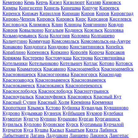
Кемерово
Кемь
Керчь
Кизел
Кизилюрт
Кизляр
Кимовск
Кимры
Кингисепп
Кинель
Кинешма
Кипуче
Киреевск
Киренск
Киржач
Кириллов
Кириши
Киров
Киров
Кировград
Кирово-Чепецк
Кировск
Кировск
Кирс
Кирсанов
Киселевск
Кисловодск
Климовск
Клин
Клинцы
Княгинино
Ковдор
Ковров
Ковылкино
Когалым
Кодинск
Козельск
Козловка
Козьмодемьянск
Кола
Кологрив
Коломна
Колпашево
Кольчугино
Коммунар
Комсомольск
Комсомольск-на-Амуре
Конаково
Кондопога
Кондрово
Константиновск
Копейск
Кораблино
Кореновск
Коркино
Королёв
Короча
Корсаков
Коряжма
Костерево
Костомукша
Кострома
Костянтинівка
Котельники
Котельниково
Котельнич
Котлас
Котово
Котовск
Кохма
Краматорск
Красавино
Красноармейск
Красноармейск
Красновишерск
Красногоровка
Красногорск
Краснодар
Краснозаводск
Краснознаменск
Краснознаменск
Краснокаменск
Краснокамск
Красноперекопск
Краснослободск
Краснослободск
Краснотурьинск
Красноуральск
Красноуфимск
Красноярск
Красный Кут
Красный Сулин
Красный Холм
Кремінна
Кременки
Кропоткин
Крымск
Кстово
Кубинка
Кувандык
Кувшиново
Кудрово
Кудымкар
Кузнецк
Куйбышев
Кукмор
Кулебаки
Кумертау
Кунгур
Купино
Курахово
Курган
Курганинск
Курильск
Курлово
Куровское
Курск
Куртамыш
Курчалой
Курчатов
Куса
Кушва
Кызыл
Кыштым
Кяхта
Лабинск
Лабытнанги
Лагань
Ладушкин
Лаишево
Лакинск
Лангепас