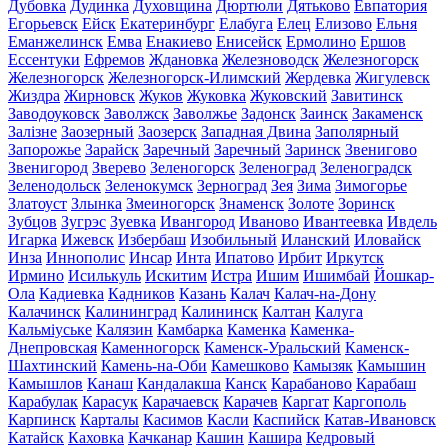
Дубовка
Дудинка
Духовщина
Дюртюли
Дятьково
Евпатория
Егорьевск
Ейск
Екатеринбург
Елабуга
Елец
Елизово
Ельня
Еманжелинск
Емва
Енакиево
Енисейск
Ермолино
Ершов
Ессентуки
Ефремов
Ждановка
Железноводск
Железногорск
Железногорск
Железногорск-Илимский
Жердевка
Жигулевск
Жиздра
Жирновск
Жуков
Жуковка
Жуковский
Завитинск
Заводоуковск
Заволжск
Заволжье
Задонск
Заинск
Закаменск
Залізне
Заозерный
Заозерск
Западная Двина
Заполярный
Запорожье
Зарайск
Заречный
Заречный
Заринск
Звенигово
Звенигород
Зверево
Зеленогорск
Зеленоград
Зеленоградск
Зеленодольск
Зеленокумск
Зерноград
Зея
Зима
Зимогорье
Златоуст
Злынка
Змеиногорск
Знаменск
Золоте
Зоринск
Зубцов
Зугрэс
Зуевка
Ивангород
Иваново
Ивантеевка
Ивдель
Игарка
Ижевск
Избербаш
Изобильный
Иланский
Иловайск
Инза
Иннополис
Инсар
Инта
Ипатово
Ирбит
Иркутск
Ирмино
Исилькуль
Искитим
Истра
Ишим
Ишимбай
Йошкар-
Ола
Кадиевка
Кадников
Казань
Калач
Калач-на-Дону
Калачинск
Калининград
Калининск
Калтан
Калуга
Кальміуське
Калязин
Камбарка
Каменка
Каменка-
Днепровская
Каменногорск
Каменск-Уральский
Каменск-
Шахтинский
Камень-на-Оби
Камешково
Камызяк
Камышин
Камышлов
Канаш
Кандалакша
Канск
Карабаново
Карабаш
Карабулак
Карасук
Карачаевск
Карачев
Каргат
Каргополь
Карпинск
Карталы
Касимов
Касли
Каспийск
Катав-Ивановск
Катайск
Каховка
Качканар
Кашин
Кашира
Кедровый