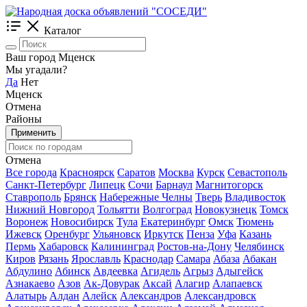
Каталог
Ваш город Мценск
Мы угадали?
Да
Нет
Мценск
Отмена
Районы
Применить
Отмена
Все города
Красноярск
Саратов
Москва
Курск
Севастополь
Санкт-Петербург
Липецк
Сочи
Барнаул
Магнитогорск
Ставрополь
Брянск
Набережные Челны
Тверь
Владивосток
Нижний Новгород
Тольятти
Волгоград
Новокузнецк
Томск
Воронеж
Новосибирск
Тула
Екатеринбург
Омск
Тюмень
Ижевск
Оренбург
Ульяновск
Иркутск
Пенза
Уфа
Казань
Пермь
Хабаровск
Калининград
Ростов-на-Дону
Челябинск
Киров
Рязань
Ярославль
Краснодар
Самара
Абаза
Абакан
Абдулино
Абинск
Авдеевка
Агидель
Агрыз
Адыгейск
Азнакаево
Азов
Ак-Довурак
Аксай
Алагир
Алапаевск
Алатырь
Алдан
Алейск
Александров
Александровск