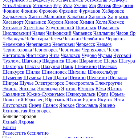
Усть-Лабинск
Устюжна
Уфа
Ухта
Учалы
Уяр
Фатеж
Феодосия
Фокино
Фокино
Фролово
Фрязино
Фурманов
Хабаровск
Хадыженск
Ханты-Мансийск
Харабали
Харовск
Харцызск
Хасавюрт
Хвалынск
Херсон
Хилок
Химки
Холм
Холмск
Хотьково
Хрестівка
Хрустальный
Цивильск
Цимлянск
Циолковский
Чадан
Чайковский
Чапаевск
Чаплыгин
Часов Яр
Чебаркуль
Чебоксары
Чегем
Чекалин
Челябинск
Чердынь
Черемхово
Черепаново
Череповец
Черкесск
Чермоз
Черноголовка
Черногорск
Чернушка
Черняховск
Чехов
Чистополь
Чистяково
Чита
Чкаловск
Чудово
Чулым
Чусовой
Чухлома
Шагонар
Шадринск
Шали
Шарыпово
Шарья
Шатура
Шахтерск
Шахты
Шахунья
Шацк
Шебекино
Шелехов
Шенкурск
Шилка
Шимановск
Шиханы
Шлиссельбург
Шумерля
Шумиха
Шуя
Щастя
Щекино
Щелкино
Щелково
Щигры
Щучье
Электрогорск
Электросталь
Электроугли
Элиста
Энгельс
Энергодар
Эртиль
Югорск
Южа
Южно-
Сахалинск
Южно-Сухокумск
Южноуральск
Юрга
Юрьев-
Польский
Юрьевец
Юрюзань
Юхнов
Ядрин
Якутск
Ялта
Ялуторовск
Янаул
Яранск
Яровое
Ярославль
Ярцево
Ясиноватая
Ясногорск
Больше городов
Ясный
Яхрома
Войти
Разместить бесплатно