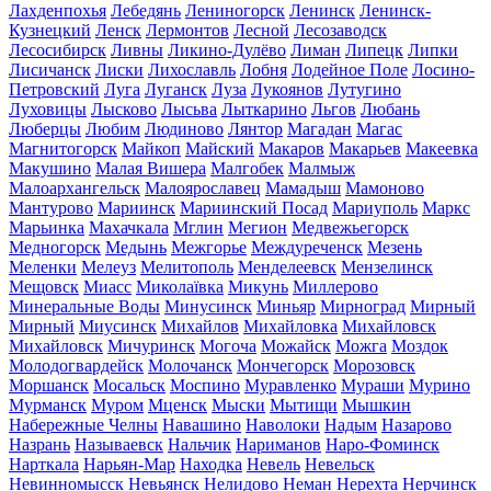
Лахденпохья
Лебедянь
Лениногорск
Ленинск
Ленинск-
Кузнецкий
Ленск
Лермонтов
Лесной
Лесозаводск
Лесосибирск
Ливны
Ликино-Дулёво
Лиман
Липецк
Липки
Лисичанск
Лиски
Лихославль
Лобня
Лодейное Поле
Лосино-
Петровский
Луга
Луганск
Луза
Лукоянов
Лутугино
Луховицы
Лысково
Лысьва
Лыткарино
Льгов
Любань
Люберцы
Любим
Людиново
Лянтор
Магадан
Магас
Магнитогорск
Майкоп
Майский
Макаров
Макарьев
Макеевка
Макушино
Малая Вишера
Малгобек
Малмыж
Малоархангельск
Малоярославец
Мамадыш
Мамоново
Мантурово
Мариинск
Мариинский Посад
Мариуполь
Маркс
Марьинка
Махачкала
Мглин
Мегион
Медвежьегорск
Медногорск
Медынь
Межгорье
Междуреченск
Мезень
Меленки
Мелеуз
Мелитополь
Менделеевск
Мензелинск
Мещовск
Миасс
Миколаївка
Микунь
Миллерово
Минеральные Воды
Минусинск
Миньяр
Мирноград
Мирный
Мирный
Миусинск
Михайлов
Михайловка
Михайловск
Михайловск
Мичуринск
Могоча
Можайск
Можга
Моздок
Молодогвардейск
Молочанск
Мончегорск
Морозовск
Моршанск
Мосальск
Моспино
Муравленко
Мураши
Мурино
Мурманск
Муром
Мценск
Мыски
Мытищи
Мышкин
Набережные Челны
Навашино
Наволоки
Надым
Назарово
Назрань
Называевск
Нальчик
Нариманов
Наро-Фоминск
Нарткала
Нарьян-Мар
Находка
Невель
Невельск
Невинномысск
Невьянск
Нелидово
Неман
Нерехта
Нерчинск