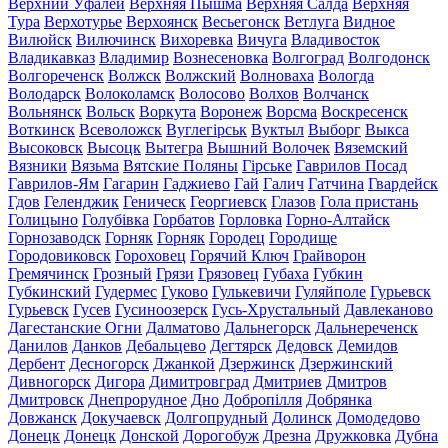
Верхний Уфалей
Верхняя Пышма
Верхняя Салда
Верхняя
Тура
Верхотурье
Верхоянск
Весьегонск
Ветлуга
Видное
Вилюйск
Вилючинск
Вихоревка
Вичуга
Владивосток
Владикавказ
Владимир
Вознесеновка
Волгоград
Волгодонск
Волгореченск
Волжск
Волжский
Волноваха
Вологда
Володарск
Волоколамск
Волосово
Волхов
Волчанск
Вольнянск
Вольск
Воркута
Воронеж
Ворсма
Воскресенск
Воткинск
Всеволожск
Вуглегірськ
Вуктыл
Выборг
Выкса
Высоковск
Высоцк
Вытегра
Вышний Волочек
Вяземский
Вязники
Вязьма
Вятские Поляны
Гірське
Гаврилов Посад
Гаврилов-Ям
Гагарин
Гаджиево
Гай
Галич
Гатчина
Гвардейск
Гдов
Геленджик
Геническ
Георгиевск
Глазов
Гола пристань
Голицыно
Голубівка
Горбатов
Горловка
Горно-Алтайск
Горнозаводск
Горняк
Горняк
Городец
Городище
Городовиковск
Гороховец
Горячий Ключ
Грайворон
Гремячинск
Грозный
Грязи
Грязовец
Губаха
Губкин
Губкинский
Гудермес
Гуково
Гулькевичи
Гуляйполе
Гурьевск
Гурьевск
Гусев
Гусиноозерск
Гусь-Хрустальный
Давлеканово
Дагестанские Огни
Далматово
Дальнегорск
Дальнереченск
Данилов
Данков
Дебальцево
Дегтярск
Дедовск
Демидов
Дербент
Десногорск
Джанкой
Дзержинск
Дзержинский
Дивногорск
Дигора
Димитровград
Дмитриев
Дмитров
Дмитровск
Днепрорудное
Дно
Добропілля
Добрянка
Довжанск
Докучаевск
Долгопрудный
Долинск
Домодедово
Донецк
Донецк
Донской
Дорогобуж
Дрезна
Дружковка
Дубна