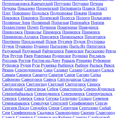
Петропавловск-Камчатский
Петухово
Петушки
Печора
Печоры
Пикалево
Пионерский
Питкяранта
Плавск
Пласт
Плес
Поворино
Подольск
Подпорожье
Покачи
Покров
Покровск
Покровск
Полевской
Полесск
Пологи
Полысаево
Полярные Зори
Полярный
Попасная
Поронайск
Порхов
Похвистнево
Почеп
Починок
Пошехонье
Правдинск
Приволжск
Приволье
Приморск
Приморск
Приморск
Приморско-Ахтарск
Приозерск
Прокопьевск
Пролетарск
Протвино
Прохладный
Псков
Пугачев
Пудож
Пустошка
Пучеж
Пушкино
Пущино
Пыталово
Пыть-Ях
Пятигорск
Радужный
Радужный
Райчихинск
Раменское
Рассказово
Ревда
Реж
Реутов
Ржев
Ровеньки
Родинское
Родники
Рославль
Россошь
Ростов
Ростов-на-Дону
Рошаль
Ртищево
Рубежное
Рубцовск
Рудня
Руза
Рузаевка
Рыбинск
Рыбное
Рыльск
Ряжск
Рязань
Сєвєродонецьк
Саки
Салават
Салаир
Салехард
Сальск
Самара
Саранск
Сарапул
Саратов
Саров
Сасово
Сатка
Сафоново
Саяногорск
Саянск
Світлодарськ
Сватово
Светлогорск
Светлоград
Светлый
Светогорск
Свирск
Свободный
Святогірськ
Себеж
Севастополь
Северо-Курильск
Северобайкальск
Северодвинск
Североморск
Североуральск
Северск
Северск
Севск
Сегежа
Селидово
Сельцо
Семенов
Семикаракорск
Семилуки
Сенгилей
Серафимович
Сергач
Сергиев Посад
Сердобск
Серов
Серпухов
Сертолово
Сибай
Сим
Симферополь
Скадовск
Сковородино
Скопин
Славгород
Славск
Славянск
Славянск-на-Кубани
Сланцы
Слободской