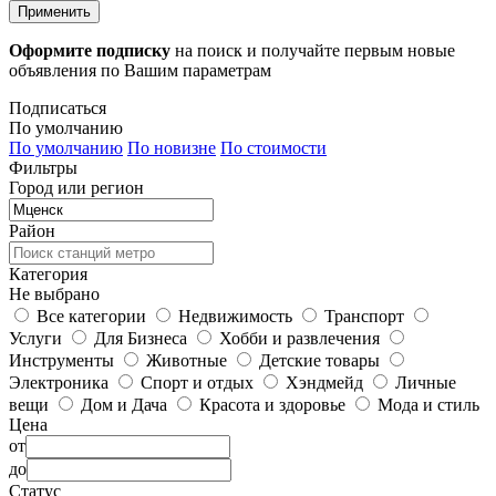
Применить
Оформите подписку
на поиск и получайте первым новые
объявления по Вашим параметрам
Подписаться
По умолчанию
По умолчанию
По новизне
По стоимости
Фильтры
Город или регион
Район
Категория
Не выбрано
Все категории
Недвижимость
Транспорт
Услуги
Для Бизнеса
Хобби и развлечения
Инструменты
Животные
Детские товары
Электроника
Спорт и отдых
Хэндмейд
Личные
вещи
Дом и Дача
Красота и здоровье
Мода и стиль
Цена
от
до
Статус