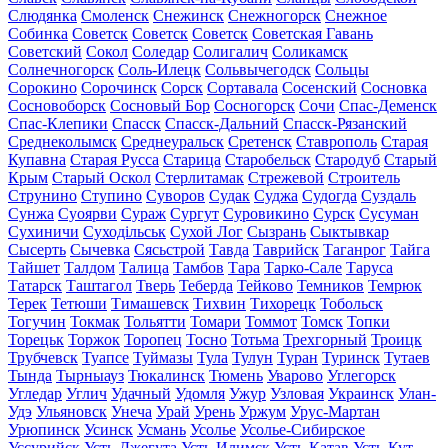
Слюдянка
Смоленск
Снежинск
Снежногорск
Снежное
Собинка
Советск
Советск
Советск
Советская Гавань
Советский
Сокол
Соледар
Солигалич
Соликамск
Солнечногорск
Соль-Илецк
Сольвычегодск
Сольцы
Сорокино
Сорочинск
Сорск
Сортавала
Сосенский
Сосновка
Сосновоборск
Сосновый Бор
Сосногорск
Сочи
Спас-Деменск
Спас-Клепики
Спасск
Спасск-Дальний
Спасск-Рязанский
Среднеколымск
Среднеуральск
Сретенск
Ставрополь
Старая
Купавна
Старая Русса
Старица
Старобельск
Стародуб
Старый
Крым
Старый Оскол
Стерлитамак
Стрежевой
Строитель
Струнино
Ступино
Суворов
Судак
Суджа
Судогда
Суздаль
Сунжа
Суоярви
Сураж
Сургут
Суровикино
Сурск
Сусуман
Сухиничи
Суходільськ
Сухой Лог
Сызрань
Сыктывкар
Сысерть
Сычевка
Сясьстрой
Тавда
Таврийск
Таганрог
Тайга
Тайшет
Талдом
Талица
Тамбов
Тара
Тарко-Сале
Таруса
Татарск
Таштагол
Тверь
Теберда
Тейково
Темников
Темрюк
Терек
Тетюши
Тимашевск
Тихвин
Тихорецк
Тобольск
Тогучин
Токмак
Тольятти
Томари
Томмот
Томск
Топки
Торецьк
Торжок
Торопец
Тосно
Тотьма
Трехгорный
Троицк
Трубчевск
Туапсе
Туймазы
Тула
Тулун
Туран
Туринск
Тутаев
Тында
Тырныауз
Тюкалинск
Тюмень
Уварово
Углегорск
Угледар
Углич
Удачный
Удомля
Ужур
Узловая
Украинск
Улан-
Удэ
Ульяновск
Унеча
Урай
Урень
Уржум
Урус-Мартан
Урюпинск
Усинск
Усмань
Усолье
Усолье-Сибирское
Уссурийск
Усть-Джегута
Усть-Илимск
Усть-Катав
Усть-Кут