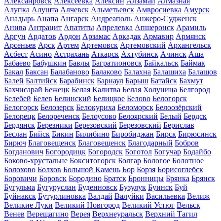
Алексанровск
Алексеевка
Алексин
Алзамай
Алмазная
Алупка
Алушта
Алчевск
Альметьевск
Амвросиевка
Амурск
Анадырь
Анапа
Ангарск
Андреаполь
Анжеро-Судженск
Анива
Антрацит
Апатиты
Апрелевка
Апшеронск
Арамиль
Аргун
Ардатов
Ардон
Арзамас
Аркадак
Армавир
Армянск
Арсеньев
Арск
Артем
Артемовск
Артемовский
Архангельск
Асбест
Асино
Астрахань
Аткарск
Ахтубинск
Ачинск
Аша
Бабаево
Бабушкин
Бавлы
Багратионовск
Байкальск
Баймак
Бакал
Баксан
Балабаново
Балаково
Балахна
Балашиха
Балашов
Балей
Балтийск
Барабинск
Барнаул
Барыш
Батайск
Бахмут
Бахчисарай
Бежецк
Белая Калитва
Белая Холуница
Белгород
Белебей
Белев
Белинский
Белицкое
Белово
Белогорск
Белогорск
Белозерск
Белокуриха
Беломорск
Белоозёрский
Белорецк
Белореченск
Белоусово
Белоярский
Белый
Бердск
Бердянск
Березники
Березовский
Березовский
Берислав
Беслан
Бийск
Бикин
Билибино
Биробиджан
Бирск
Бирюсинск
Бирюч
Благовещенск
Благовещенск
Благодарный
Бобров
Богданович
Богородицк
Богородск
Боготол
Богучар
Бодайбо
Боково-хрустальне
Бокситогорск
Болгар
Бологое
Болотное
Болохово
Болхов
Большой Камень
Бор
Борзя
Борисоглебск
Боровичи
Боровск
Бородино
Братск
Бронницы
Брянка
Брянск
Бугульма
Бугуруслан
Буденновск
Бузулук
Буинск
Буй
Буйнакск
Бутурлиновка
Валдай
Валуйки
Васильевка
Велиж
Великие Луки
Великий Новгород
Великий Устюг
Вельск
Венев
Верещагино
Верея
Верхнеуральск
Верхний Тагил