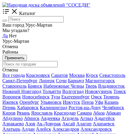
Каталог
Ваш город Урус-Мартан
Мы угадали?
Да
Нет
Урус-Мартан
Отмена
Районы
Применить
Отмена
Все города
Красноярск
Саратов
Москва
Курск
Севастополь
Санкт-Петербург
Липецк
Сочи
Барнаул
Магнитогорск
Ставрополь
Брянск
Набережные Челны
Тверь
Владивосток
Нижний Новгород
Тольятти
Волгоград
Новокузнецк
Томск
Воронеж
Новосибирск
Тула
Екатеринбург
Омск
Тюмень
Ижевск
Оренбург
Ульяновск
Иркутск
Пенза
Уфа
Казань
Пермь
Хабаровск
Калининград
Ростов-на-Дону
Челябинск
Киров
Рязань
Ярославль
Краснодар
Самара
Абаза
Абакан
Абдулино
Абинск
Авдеевка
Агидель
Агрыз
Адыгейск
Азнакаево
Азов
Ак-Довурак
Аксай
Алагир
Алапаевск
Алатырь
Алдан
Алейск
Александров
Александровск