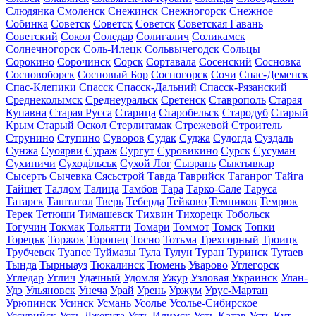
Слюдянка
Смоленск
Снежинск
Снежногорск
Снежное
Собинка
Советск
Советск
Советск
Советская Гавань
Советский
Сокол
Соледар
Солигалич
Соликамск
Солнечногорск
Соль-Илецк
Сольвычегодск
Сольцы
Сорокино
Сорочинск
Сорск
Сортавала
Сосенский
Сосновка
Сосновоборск
Сосновый Бор
Сосногорск
Сочи
Спас-Деменск
Спас-Клепики
Спасск
Спасск-Дальний
Спасск-Рязанский
Среднеколымск
Среднеуральск
Сретенск
Ставрополь
Старая
Купавна
Старая Русса
Старица
Старобельск
Стародуб
Старый
Крым
Старый Оскол
Стерлитамак
Стрежевой
Строитель
Струнино
Ступино
Суворов
Судак
Суджа
Судогда
Суздаль
Сунжа
Суоярви
Сураж
Сургут
Суровикино
Сурск
Сусуман
Сухиничи
Суходільськ
Сухой Лог
Сызрань
Сыктывкар
Сысерть
Сычевка
Сясьстрой
Тавда
Таврийск
Таганрог
Тайга
Тайшет
Талдом
Талица
Тамбов
Тара
Тарко-Сале
Таруса
Татарск
Таштагол
Тверь
Теберда
Тейково
Темников
Темрюк
Терек
Тетюши
Тимашевск
Тихвин
Тихорецк
Тобольск
Тогучин
Токмак
Тольятти
Томари
Томмот
Томск
Топки
Торецьк
Торжок
Торопец
Тосно
Тотьма
Трехгорный
Троицк
Трубчевск
Туапсе
Туймазы
Тула
Тулун
Туран
Туринск
Тутаев
Тында
Тырныауз
Тюкалинск
Тюмень
Уварово
Углегорск
Угледар
Углич
Удачный
Удомля
Ужур
Узловая
Украинск
Улан-
Удэ
Ульяновск
Унеча
Урай
Урень
Уржум
Урус-Мартан
Урюпинск
Усинск
Усмань
Усолье
Усолье-Сибирское
Уссурийск
Усть-Джегута
Усть-Илимск
Усть-Катав
Усть-Кут