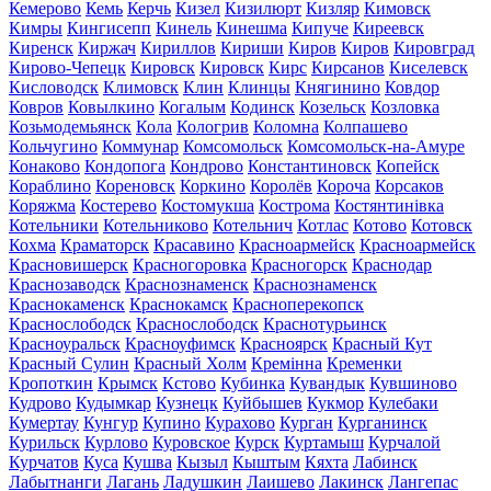
Кемерово
Кемь
Керчь
Кизел
Кизилюрт
Кизляр
Кимовск
Кимры
Кингисепп
Кинель
Кинешма
Кипуче
Киреевск
Киренск
Киржач
Кириллов
Кириши
Киров
Киров
Кировград
Кирово-Чепецк
Кировск
Кировск
Кирс
Кирсанов
Киселевск
Кисловодск
Климовск
Клин
Клинцы
Княгинино
Ковдор
Ковров
Ковылкино
Когалым
Кодинск
Козельск
Козловка
Козьмодемьянск
Кола
Кологрив
Коломна
Колпашево
Кольчугино
Коммунар
Комсомольск
Комсомольск-на-Амуре
Конаково
Кондопога
Кондрово
Константиновск
Копейск
Кораблино
Кореновск
Коркино
Королёв
Короча
Корсаков
Коряжма
Костерево
Костомукша
Кострома
Костянтинівка
Котельники
Котельниково
Котельнич
Котлас
Котово
Котовск
Кохма
Краматорск
Красавино
Красноармейск
Красноармейск
Красновишерск
Красногоровка
Красногорск
Краснодар
Краснозаводск
Краснознаменск
Краснознаменск
Краснокаменск
Краснокамск
Красноперекопск
Краснослободск
Краснослободск
Краснотурьинск
Красноуральск
Красноуфимск
Красноярск
Красный Кут
Красный Сулин
Красный Холм
Кремінна
Кременки
Кропоткин
Крымск
Кстово
Кубинка
Кувандык
Кувшиново
Кудрово
Кудымкар
Кузнецк
Куйбышев
Кукмор
Кулебаки
Кумертау
Кунгур
Купино
Курахово
Курган
Курганинск
Курильск
Курлово
Куровское
Курск
Куртамыш
Курчалой
Курчатов
Куса
Кушва
Кызыл
Кыштым
Кяхта
Лабинск
Лабытнанги
Лагань
Ладушкин
Лаишево
Лакинск
Лангепас