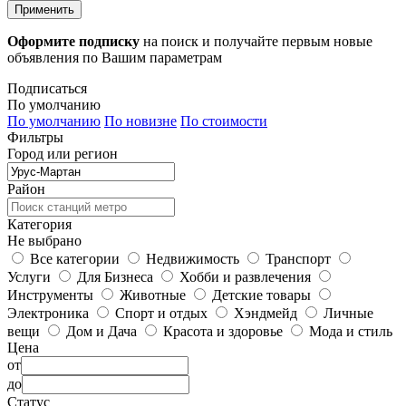
Применить
Оформите подписку
на поиск и получайте первым новые
объявления по Вашим параметрам
Подписаться
По умолчанию
По умолчанию
По новизне
По стоимости
Фильтры
Город или регион
Район
Категория
Не выбрано
Все категории
Недвижимость
Транспорт
Услуги
Для Бизнеса
Хобби и развлечения
Инструменты
Животные
Детские товары
Электроника
Спорт и отдых
Хэндмейд
Личные
вещи
Дом и Дача
Красота и здоровье
Мода и стиль
Цена
от
до
Статус