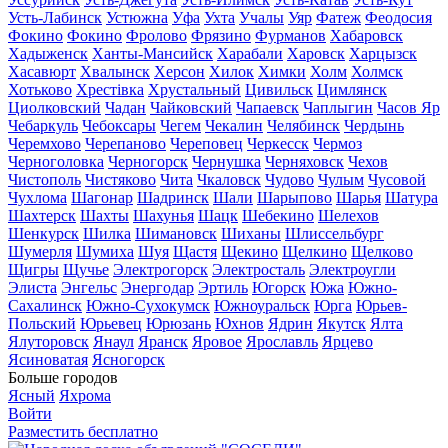
Усть-Лабинск
Устюжна
Уфа
Ухта
Учалы
Уяр
Фатеж
Феодосия
Фокино
Фокино
Фролово
Фрязино
Фурманов
Хабаровск
Хадыженск
Ханты-Мансийск
Харабали
Харовск
Харцызск
Хасавюрт
Хвалынск
Херсон
Хилок
Химки
Холм
Холмск
Хотьково
Хрестівка
Хрустальный
Цивильск
Цимлянск
Циолковский
Чадан
Чайковский
Чапаевск
Чаплыгин
Часов Яр
Чебаркуль
Чебоксары
Чегем
Чекалин
Челябинск
Чердынь
Черемхово
Черепаново
Череповец
Черкесск
Чермоз
Черноголовка
Черногорск
Чернушка
Черняховск
Чехов
Чистополь
Чистяково
Чита
Чкаловск
Чудово
Чулым
Чусовой
Чухлома
Шагонар
Шадринск
Шали
Шарыпово
Шарья
Шатура
Шахтерск
Шахты
Шахунья
Шацк
Шебекино
Шелехов
Шенкурск
Шилка
Шимановск
Шиханы
Шлиссельбург
Шумерля
Шумиха
Шуя
Щастя
Щекино
Щелкино
Щелково
Щигры
Щучье
Электрогорск
Электросталь
Электроугли
Элиста
Энгельс
Энергодар
Эртиль
Югорск
Южа
Южно-
Сахалинск
Южно-Сухокумск
Южноуральск
Юрга
Юрьев-
Польский
Юрьевец
Юрюзань
Юхнов
Ядрин
Якутск
Ялта
Ялуторовск
Янаул
Яранск
Яровое
Ярославль
Ярцево
Ясиноватая
Ясногорск
Больше городов
Ясный
Яхрома
Войти
Разместить бесплатно