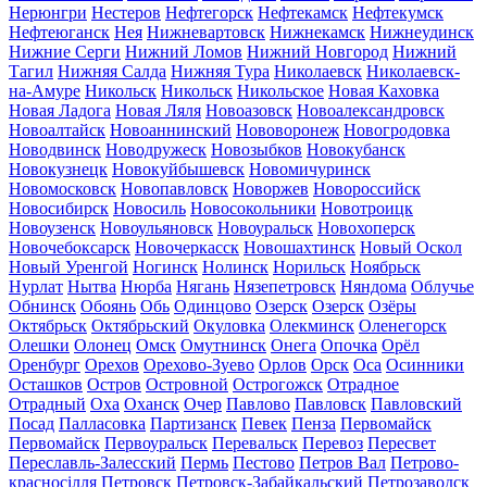
Нерюнгри
Нестеров
Нефтегорск
Нефтекамск
Нефтекумск
Нефтеюганск
Нея
Нижневартовск
Нижнекамск
Нижнеудинск
Нижние Серги
Нижний Ломов
Нижний Новгород
Нижний
Тагил
Нижняя Салда
Нижняя Тура
Николаевск
Николаевск-
на-Амуре
Никольск
Никольск
Никольское
Новая Каховка
Новая Ладога
Новая Ляля
Новоазовск
Новоалександровск
Новоалтайск
Новоаннинский
Нововоронеж
Новогродовка
Новодвинск
Новодружеск
Новозыбков
Новокубанск
Новокузнецк
Новокуйбышевск
Новомичуринск
Новомосковск
Новопавловск
Новоржев
Новороссийск
Новосибирск
Новосиль
Новосокольники
Новотроицк
Новоузенск
Новоульяновск
Новоуральск
Новохоперск
Новочебоксарск
Новочеркасск
Новошахтинск
Новый Оскол
Новый Уренгой
Ногинск
Нолинск
Норильск
Ноябрьск
Нурлат
Нытва
Нюрба
Нягань
Нязепетровск
Няндома
Облучье
Обнинск
Обоянь
Обь
Одинцово
Озерск
Озерск
Озёры
Октябрьск
Октябрьский
Окуловка
Олекминск
Оленегорск
Олешки
Олонец
Омск
Омутнинск
Онега
Опочка
Орёл
Оренбург
Орехов
Орехово-Зуево
Орлов
Орск
Оса
Осинники
Осташков
Остров
Островной
Острогожск
Отрадное
Отрадный
Оха
Оханск
Очер
Павлово
Павловск
Павловский
Посад
Палласовка
Партизанск
Певек
Пенза
Первомайск
Первомайск
Первоуральск
Перевальск
Перевоз
Пересвет
Переславль-Залесский
Пермь
Пестово
Петров Вал
Петрово-
красносілля
Петровск
Петровск-Забайкальский
Петрозаводск