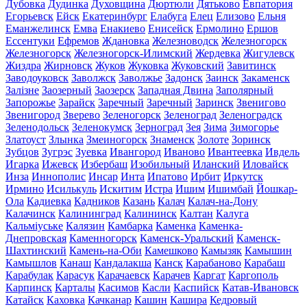
Дубовка
Дудинка
Духовщина
Дюртюли
Дятьково
Евпатория
Егорьевск
Ейск
Екатеринбург
Елабуга
Елец
Елизово
Ельня
Еманжелинск
Емва
Енакиево
Енисейск
Ермолино
Ершов
Ессентуки
Ефремов
Ждановка
Железноводск
Железногорск
Железногорск
Железногорск-Илимский
Жердевка
Жигулевск
Жиздра
Жирновск
Жуков
Жуковка
Жуковский
Завитинск
Заводоуковск
Заволжск
Заволжье
Задонск
Заинск
Закаменск
Залізне
Заозерный
Заозерск
Западная Двина
Заполярный
Запорожье
Зарайск
Заречный
Заречный
Заринск
Звенигово
Звенигород
Зверево
Зеленогорск
Зеленоград
Зеленоградск
Зеленодольск
Зеленокумск
Зерноград
Зея
Зима
Зимогорье
Златоуст
Злынка
Змеиногорск
Знаменск
Золоте
Зоринск
Зубцов
Зугрэс
Зуевка
Ивангород
Иваново
Ивантеевка
Ивдель
Игарка
Ижевск
Избербаш
Изобильный
Иланский
Иловайск
Инза
Иннополис
Инсар
Инта
Ипатово
Ирбит
Иркутск
Ирмино
Исилькуль
Искитим
Истра
Ишим
Ишимбай
Йошкар-
Ола
Кадиевка
Кадников
Казань
Калач
Калач-на-Дону
Калачинск
Калининград
Калининск
Калтан
Калуга
Кальміуське
Калязин
Камбарка
Каменка
Каменка-
Днепровская
Каменногорск
Каменск-Уральский
Каменск-
Шахтинский
Камень-на-Оби
Камешково
Камызяк
Камышин
Камышлов
Канаш
Кандалакша
Канск
Карабаново
Карабаш
Карабулак
Карасук
Карачаевск
Карачев
Каргат
Каргополь
Карпинск
Карталы
Касимов
Касли
Каспийск
Катав-Ивановск
Катайск
Каховка
Качканар
Кашин
Кашира
Кедровый