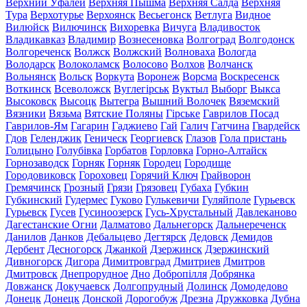
Верхний Уфалей
Верхняя Пышма
Верхняя Салда
Верхняя
Тура
Верхотурье
Верхоянск
Весьегонск
Ветлуга
Видное
Вилюйск
Вилючинск
Вихоревка
Вичуга
Владивосток
Владикавказ
Владимир
Вознесеновка
Волгоград
Волгодонск
Волгореченск
Волжск
Волжский
Волноваха
Вологда
Володарск
Волоколамск
Волосово
Волхов
Волчанск
Вольнянск
Вольск
Воркута
Воронеж
Ворсма
Воскресенск
Воткинск
Всеволожск
Вуглегірськ
Вуктыл
Выборг
Выкса
Высоковск
Высоцк
Вытегра
Вышний Волочек
Вяземский
Вязники
Вязьма
Вятские Поляны
Гірське
Гаврилов Посад
Гаврилов-Ям
Гагарин
Гаджиево
Гай
Галич
Гатчина
Гвардейск
Гдов
Геленджик
Геническ
Георгиевск
Глазов
Гола пристань
Голицыно
Голубівка
Горбатов
Горловка
Горно-Алтайск
Горнозаводск
Горняк
Горняк
Городец
Городище
Городовиковск
Гороховец
Горячий Ключ
Грайворон
Гремячинск
Грозный
Грязи
Грязовец
Губаха
Губкин
Губкинский
Гудермес
Гуково
Гулькевичи
Гуляйполе
Гурьевск
Гурьевск
Гусев
Гусиноозерск
Гусь-Хрустальный
Давлеканово
Дагестанские Огни
Далматово
Дальнегорск
Дальнереченск
Данилов
Данков
Дебальцево
Дегтярск
Дедовск
Демидов
Дербент
Десногорск
Джанкой
Дзержинск
Дзержинский
Дивногорск
Дигора
Димитровград
Дмитриев
Дмитров
Дмитровск
Днепрорудное
Дно
Добропілля
Добрянка
Довжанск
Докучаевск
Долгопрудный
Долинск
Домодедово
Донецк
Донецк
Донской
Дорогобуж
Дрезна
Дружковка
Дубна