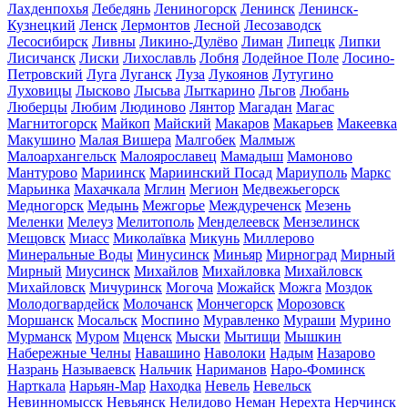
Лахденпохья
Лебедянь
Лениногорск
Ленинск
Ленинск-
Кузнецкий
Ленск
Лермонтов
Лесной
Лесозаводск
Лесосибирск
Ливны
Ликино-Дулёво
Лиман
Липецк
Липки
Лисичанск
Лиски
Лихославль
Лобня
Лодейное Поле
Лосино-
Петровский
Луга
Луганск
Луза
Лукоянов
Лутугино
Луховицы
Лысково
Лысьва
Лыткарино
Льгов
Любань
Люберцы
Любим
Людиново
Лянтор
Магадан
Магас
Магнитогорск
Майкоп
Майский
Макаров
Макарьев
Макеевка
Макушино
Малая Вишера
Малгобек
Малмыж
Малоархангельск
Малоярославец
Мамадыш
Мамоново
Мантурово
Мариинск
Мариинский Посад
Мариуполь
Маркс
Марьинка
Махачкала
Мглин
Мегион
Медвежьегорск
Медногорск
Медынь
Межгорье
Междуреченск
Мезень
Меленки
Мелеуз
Мелитополь
Менделеевск
Мензелинск
Мещовск
Миасс
Миколаївка
Микунь
Миллерово
Минеральные Воды
Минусинск
Миньяр
Мирноград
Мирный
Мирный
Миусинск
Михайлов
Михайловка
Михайловск
Михайловск
Мичуринск
Могоча
Можайск
Можга
Моздок
Молодогвардейск
Молочанск
Мончегорск
Морозовск
Моршанск
Мосальск
Моспино
Муравленко
Мураши
Мурино
Мурманск
Муром
Мценск
Мыски
Мытищи
Мышкин
Набережные Челны
Навашино
Наволоки
Надым
Назарово
Назрань
Называевск
Нальчик
Нариманов
Наро-Фоминск
Нарткала
Нарьян-Мар
Находка
Невель
Невельск
Невинномысск
Невьянск
Нелидово
Неман
Нерехта
Нерчинск