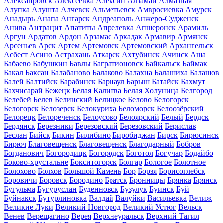
Алексанровск
Алексеевка
Алексин
Алзамай
Алмазная
Алупка
Алушта
Алчевск
Альметьевск
Амвросиевка
Амурск
Анадырь
Анапа
Ангарск
Андреаполь
Анжеро-Судженск
Анива
Антрацит
Апатиты
Апрелевка
Апшеронск
Арамиль
Аргун
Ардатов
Ардон
Арзамас
Аркадак
Армавир
Армянск
Арсеньев
Арск
Артем
Артемовск
Артемовский
Архангельск
Асбест
Асино
Астрахань
Аткарск
Ахтубинск
Ачинск
Аша
Бабаево
Бабушкин
Бавлы
Багратионовск
Байкальск
Баймак
Бакал
Баксан
Балабаново
Балаково
Балахна
Балашиха
Балашов
Балей
Балтийск
Барабинск
Барнаул
Барыш
Батайск
Бахмут
Бахчисарай
Бежецк
Белая Калитва
Белая Холуница
Белгород
Белебей
Белев
Белинский
Белицкое
Белово
Белогорск
Белогорск
Белозерск
Белокуриха
Беломорск
Белоозёрский
Белорецк
Белореченск
Белоусово
Белоярский
Белый
Бердск
Бердянск
Березники
Березовский
Березовский
Берислав
Беслан
Бийск
Бикин
Билибино
Биробиджан
Бирск
Бирюсинск
Бирюч
Благовещенск
Благовещенск
Благодарный
Бобров
Богданович
Богородицк
Богородск
Боготол
Богучар
Бодайбо
Боково-хрустальне
Бокситогорск
Болгар
Бологое
Болотное
Болохово
Болхов
Большой Камень
Бор
Борзя
Борисоглебск
Боровичи
Боровск
Бородино
Братск
Бронницы
Брянка
Брянск
Бугульма
Бугуруслан
Буденновск
Бузулук
Буинск
Буй
Буйнакск
Бутурлиновка
Валдай
Валуйки
Васильевка
Велиж
Великие Луки
Великий Новгород
Великий Устюг
Вельск
Венев
Верещагино
Верея
Верхнеуральск
Верхний Тагил