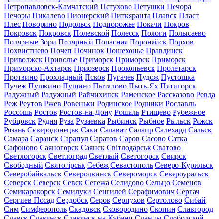
Петропавловск-Камчатский
Петухово
Петушки
Печора
Печоры
Пикалево
Пионерский
Питкяранта
Плавск
Пласт
Плес
Поворино
Подольск
Подпорожье
Покачи
Покров
Покровск
Покровск
Полевской
Полесск
Пологи
Полысаево
Полярные Зори
Полярный
Попасная
Поронайск
Порхов
Похвистнево
Почеп
Починок
Пошехонье
Правдинск
Приволжск
Приволье
Приморск
Приморск
Приморск
Приморско-Ахтарск
Приозерск
Прокопьевск
Пролетарск
Протвино
Прохладный
Псков
Пугачев
Пудож
Пустошка
Пучеж
Пушкино
Пущино
Пыталово
Пыть-Ях
Пятигорск
Радужный
Радужный
Райчихинск
Раменское
Рассказово
Ревда
Реж
Реутов
Ржев
Ровеньки
Родинское
Родники
Рославль
Россошь
Ростов
Ростов-на-Дону
Рошаль
Ртищево
Рубежное
Рубцовск
Рудня
Руза
Рузаевка
Рыбинск
Рыбное
Рыльск
Ряжск
Рязань
Сєвєродонецьк
Саки
Салават
Салаир
Салехард
Сальск
Самара
Саранск
Сарапул
Саратов
Саров
Сасово
Сатка
Сафоново
Саяногорск
Саянск
Світлодарськ
Сватово
Светлогорск
Светлоград
Светлый
Светогорск
Свирск
Свободный
Святогірськ
Себеж
Севастополь
Северо-Курильск
Северобайкальск
Северодвинск
Североморск
Североуральск
Северск
Северск
Севск
Сегежа
Селидово
Сельцо
Семенов
Семикаракорск
Семилуки
Сенгилей
Серафимович
Сергач
Сергиев Посад
Сердобск
Серов
Серпухов
Сертолово
Сибай
Сим
Симферополь
Скадовск
Сковородино
Скопин
Славгород
Славск
Славянск
Славянск-на-Кубани
Сланцы
Слободской