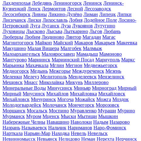
Лахденпохья
Лебедянь
Лениногорск
Ленинск
Ленинск-
Кузнецкий
Ленск
Лермонтов
Лесной
Лесозаводск
Лесосибирск
Ливны
Ликино-Дулёво
Лиман
Липецк
Липки
Лисичанск
Лиски
Лихославль
Лобня
Лодейное Поле
Лосино-
Петровский
Луга
Луганск
Луза
Лукоянов
Лутугино
Луховицы
Лысково
Лысьва
Лыткарино
Льгов
Любань
Люберцы
Любим
Людиново
Лянтор
Магадан
Магас
Магнитогорск
Майкоп
Майский
Макаров
Макарьев
Макеевка
Макушино
Малая Вишера
Малгобек
Малмыж
Малоархангельск
Малоярославец
Мамадыш
Мамоново
Мантурово
Мариинск
Мариинский Посад
Мариуполь
Маркс
Марьинка
Махачкала
Мглин
Мегион
Медвежьегорск
Медногорск
Медынь
Межгорье
Междуреченск
Мезень
Меленки
Мелеуз
Мелитополь
Менделеевск
Мензелинск
Мещовск
Миасс
Миколаївка
Микунь
Миллерово
Минеральные Воды
Минусинск
Миньяр
Мирноград
Мирный
Мирный
Миусинск
Михайлов
Михайловка
Михайловск
Михайловск
Мичуринск
Могоча
Можайск
Можга
Моздок
Молодогвардейск
Молочанск
Мончегорск
Морозовск
Моршанск
Мосальск
Моспино
Муравленко
Мураши
Мурино
Мурманск
Муром
Мценск
Мыски
Мытищи
Мышкин
Набережные Челны
Навашино
Наволоки
Надым
Назарово
Назрань
Называевск
Нальчик
Нариманов
Наро-Фоминск
Нарткала
Нарьян-Мар
Находка
Невель
Невельск
Невинномысск
Невьянск
Нелидово
Неман
Нерехта
Нерчинск