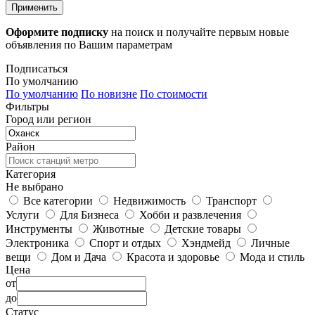
Применить
Оформите подписку
на поиск и получайте первым новые
объявления по Вашим параметрам
Подписаться
По умолчанию
По умолчанию
По новизне
По стоимости
Фильтры
Город или регион
Район
Категория
Не выбрано
Все категории
Недвижимость
Транспорт
Услуги
Для Бизнеса
Хобби и развлечения
Инструменты
Животные
Детские товары
Электроника
Спорт и отдых
Хэндмейд
Личные
вещи
Дом и Дача
Красота и здоровье
Мода и стиль
Цена
от
до
Статус