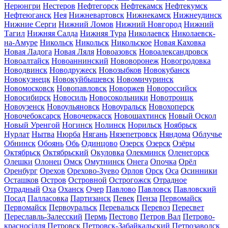
Нерюнгри
Нестеров
Нефтегорск
Нефтекамск
Нефтекумск
Нефтеюганск
Нея
Нижневартовск
Нижнекамск
Нижнеудинск
Нижние Серги
Нижний Ломов
Нижний Новгород
Нижний
Тагил
Нижняя Салда
Нижняя Тура
Николаевск
Николаевск-
на-Амуре
Никольск
Никольск
Никольское
Новая Каховка
Новая Ладога
Новая Ляля
Новоазовск
Новоалександровск
Новоалтайск
Новоаннинский
Нововоронеж
Новогродовка
Новодвинск
Новодружеск
Новозыбков
Новокубанск
Новокузнецк
Новокуйбышевск
Новомичуринск
Новомосковск
Новопавловск
Новоржев
Новороссийск
Новосибирск
Новосиль
Новосокольники
Новотроицк
Новоузенск
Новоульяновск
Новоуральск
Новохоперск
Новочебоксарск
Новочеркасск
Новошахтинск
Новый Оскол
Новый Уренгой
Ногинск
Нолинск
Норильск
Ноябрьск
Нурлат
Нытва
Нюрба
Нягань
Нязепетровск
Няндома
Облучье
Обнинск
Обоянь
Обь
Одинцово
Озерск
Озерск
Озёры
Октябрьск
Октябрьский
Окуловка
Олекминск
Оленегорск
Олешки
Олонец
Омск
Омутнинск
Онега
Опочка
Орёл
Оренбург
Орехов
Орехово-Зуево
Орлов
Орск
Оса
Осинники
Осташков
Остров
Островной
Острогожск
Отрадное
Отрадный
Оха
Оханск
Очер
Павлово
Павловск
Павловский
Посад
Палласовка
Партизанск
Певек
Пенза
Первомайск
Первомайск
Первоуральск
Перевальск
Перевоз
Пересвет
Переславль-Залесский
Пермь
Пестово
Петров Вал
Петрово-
красносілля
Петровск
Петровск-Забайкальский
Петрозаводск