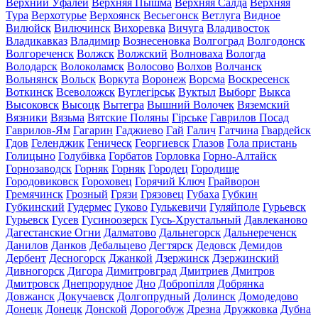
Верхний Уфалей
Верхняя Пышма
Верхняя Салда
Верхняя
Тура
Верхотурье
Верхоянск
Весьегонск
Ветлуга
Видное
Вилюйск
Вилючинск
Вихоревка
Вичуга
Владивосток
Владикавказ
Владимир
Вознесеновка
Волгоград
Волгодонск
Волгореченск
Волжск
Волжский
Волноваха
Вологда
Володарск
Волоколамск
Волосово
Волхов
Волчанск
Вольнянск
Вольск
Воркута
Воронеж
Ворсма
Воскресенск
Воткинск
Всеволожск
Вуглегірськ
Вуктыл
Выборг
Выкса
Высоковск
Высоцк
Вытегра
Вышний Волочек
Вяземский
Вязники
Вязьма
Вятские Поляны
Гірське
Гаврилов Посад
Гаврилов-Ям
Гагарин
Гаджиево
Гай
Галич
Гатчина
Гвардейск
Гдов
Геленджик
Геническ
Георгиевск
Глазов
Гола пристань
Голицыно
Голубівка
Горбатов
Горловка
Горно-Алтайск
Горнозаводск
Горняк
Горняк
Городец
Городище
Городовиковск
Гороховец
Горячий Ключ
Грайворон
Гремячинск
Грозный
Грязи
Грязовец
Губаха
Губкин
Губкинский
Гудермес
Гуково
Гулькевичи
Гуляйполе
Гурьевск
Гурьевск
Гусев
Гусиноозерск
Гусь-Хрустальный
Давлеканово
Дагестанские Огни
Далматово
Дальнегорск
Дальнереченск
Данилов
Данков
Дебальцево
Дегтярск
Дедовск
Демидов
Дербент
Десногорск
Джанкой
Дзержинск
Дзержинский
Дивногорск
Дигора
Димитровград
Дмитриев
Дмитров
Дмитровск
Днепрорудное
Дно
Добропілля
Добрянка
Довжанск
Докучаевск
Долгопрудный
Долинск
Домодедово
Донецк
Донецк
Донской
Дорогобуж
Дрезна
Дружковка
Дубна