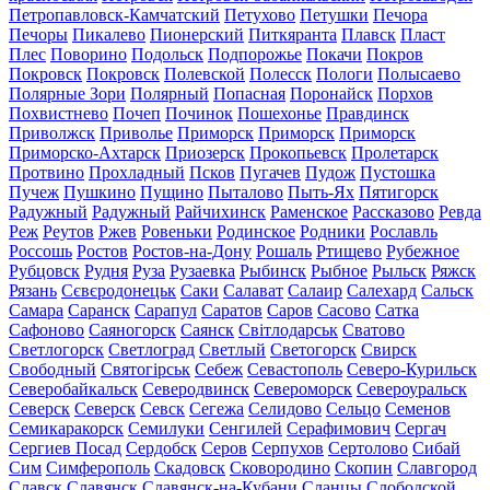
Петропавловск-Камчатский
Петухово
Петушки
Печора
Печоры
Пикалево
Пионерский
Питкяранта
Плавск
Пласт
Плес
Поворино
Подольск
Подпорожье
Покачи
Покров
Покровск
Покровск
Полевской
Полесск
Пологи
Полысаево
Полярные Зори
Полярный
Попасная
Поронайск
Порхов
Похвистнево
Почеп
Починок
Пошехонье
Правдинск
Приволжск
Приволье
Приморск
Приморск
Приморск
Приморско-Ахтарск
Приозерск
Прокопьевск
Пролетарск
Протвино
Прохладный
Псков
Пугачев
Пудож
Пустошка
Пучеж
Пушкино
Пущино
Пыталово
Пыть-Ях
Пятигорск
Радужный
Радужный
Райчихинск
Раменское
Рассказово
Ревда
Реж
Реутов
Ржев
Ровеньки
Родинское
Родники
Рославль
Россошь
Ростов
Ростов-на-Дону
Рошаль
Ртищево
Рубежное
Рубцовск
Рудня
Руза
Рузаевка
Рыбинск
Рыбное
Рыльск
Ряжск
Рязань
Сєвєродонецьк
Саки
Салават
Салаир
Салехард
Сальск
Самара
Саранск
Сарапул
Саратов
Саров
Сасово
Сатка
Сафоново
Саяногорск
Саянск
Світлодарськ
Сватово
Светлогорск
Светлоград
Светлый
Светогорск
Свирск
Свободный
Святогірськ
Себеж
Севастополь
Северо-Курильск
Северобайкальск
Северодвинск
Североморск
Североуральск
Северск
Северск
Севск
Сегежа
Селидово
Сельцо
Семенов
Семикаракорск
Семилуки
Сенгилей
Серафимович
Сергач
Сергиев Посад
Сердобск
Серов
Серпухов
Сертолово
Сибай
Сим
Симферополь
Скадовск
Сковородино
Скопин
Славгород
Славск
Славянск
Славянск-на-Кубани
Сланцы
Слободской