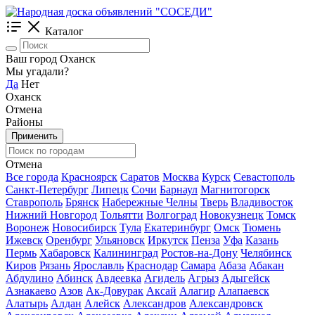
Каталог
Ваш город Оханск
Мы угадали?
Да
Нет
Оханск
Отмена
Районы
Применить
Отмена
Все города
Красноярск
Саратов
Москва
Курск
Севастополь
Санкт-Петербург
Липецк
Сочи
Барнаул
Магнитогорск
Ставрополь
Брянск
Набережные Челны
Тверь
Владивосток
Нижний Новгород
Тольятти
Волгоград
Новокузнецк
Томск
Воронеж
Новосибирск
Тула
Екатеринбург
Омск
Тюмень
Ижевск
Оренбург
Ульяновск
Иркутск
Пенза
Уфа
Казань
Пермь
Хабаровск
Калининград
Ростов-на-Дону
Челябинск
Киров
Рязань
Ярославль
Краснодар
Самара
Абаза
Абакан
Абдулино
Абинск
Авдеевка
Агидель
Агрыз
Адыгейск
Азнакаево
Азов
Ак-Довурак
Аксай
Алагир
Алапаевск
Алатырь
Алдан
Алейск
Александров
Александровск