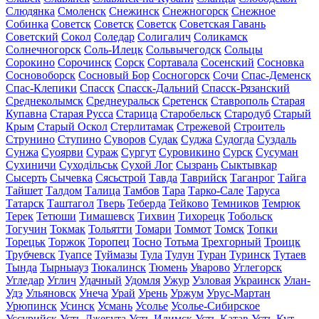
Слюдянка
Смоленск
Снежинск
Снежногорск
Снежное
Собинка
Советск
Советск
Советск
Советская Гавань
Советский
Сокол
Соледар
Солигалич
Соликамск
Солнечногорск
Соль-Илецк
Сольвычегодск
Сольцы
Сорокино
Сорочинск
Сорск
Сортавала
Сосенский
Сосновка
Сосновоборск
Сосновый Бор
Сосногорск
Сочи
Спас-Деменск
Спас-Клепики
Спасск
Спасск-Дальний
Спасск-Рязанский
Среднеколымск
Среднеуральск
Сретенск
Ставрополь
Старая
Купавна
Старая Русса
Старица
Старобельск
Стародуб
Старый
Крым
Старый Оскол
Стерлитамак
Стрежевой
Строитель
Струнино
Ступино
Суворов
Судак
Суджа
Судогда
Суздаль
Сунжа
Суоярви
Сураж
Сургут
Суровикино
Сурск
Сусуман
Сухиничи
Суходільськ
Сухой Лог
Сызрань
Сыктывкар
Сысерть
Сычевка
Сясьстрой
Тавда
Таврийск
Таганрог
Тайга
Тайшет
Талдом
Талица
Тамбов
Тара
Тарко-Сале
Таруса
Татарск
Таштагол
Тверь
Теберда
Тейково
Темников
Темрюк
Терек
Тетюши
Тимашевск
Тихвин
Тихорецк
Тобольск
Тогучин
Токмак
Тольятти
Томари
Томмот
Томск
Топки
Торецьк
Торжок
Торопец
Тосно
Тотьма
Трехгорный
Троицк
Трубчевск
Туапсе
Туймазы
Тула
Тулун
Туран
Туринск
Тутаев
Тында
Тырныауз
Тюкалинск
Тюмень
Уварово
Углегорск
Угледар
Углич
Удачный
Удомля
Ужур
Узловая
Украинск
Улан-
Удэ
Ульяновск
Унеча
Урай
Урень
Уржум
Урус-Мартан
Урюпинск
Усинск
Усмань
Усолье
Усолье-Сибирское
Уссурийск
Усть-Джегута
Усть-Илимск
Усть-Катав
Усть-Кут