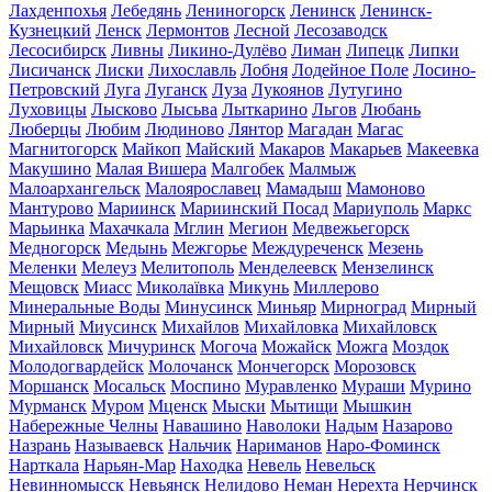
Лахденпохья
Лебедянь
Лениногорск
Ленинск
Ленинск-
Кузнецкий
Ленск
Лермонтов
Лесной
Лесозаводск
Лесосибирск
Ливны
Ликино-Дулёво
Лиман
Липецк
Липки
Лисичанск
Лиски
Лихославль
Лобня
Лодейное Поле
Лосино-
Петровский
Луга
Луганск
Луза
Лукоянов
Лутугино
Луховицы
Лысково
Лысьва
Лыткарино
Льгов
Любань
Люберцы
Любим
Людиново
Лянтор
Магадан
Магас
Магнитогорск
Майкоп
Майский
Макаров
Макарьев
Макеевка
Макушино
Малая Вишера
Малгобек
Малмыж
Малоархангельск
Малоярославец
Мамадыш
Мамоново
Мантурово
Мариинск
Мариинский Посад
Мариуполь
Маркс
Марьинка
Махачкала
Мглин
Мегион
Медвежьегорск
Медногорск
Медынь
Межгорье
Междуреченск
Мезень
Меленки
Мелеуз
Мелитополь
Менделеевск
Мензелинск
Мещовск
Миасс
Миколаївка
Микунь
Миллерово
Минеральные Воды
Минусинск
Миньяр
Мирноград
Мирный
Мирный
Миусинск
Михайлов
Михайловка
Михайловск
Михайловск
Мичуринск
Могоча
Можайск
Можга
Моздок
Молодогвардейск
Молочанск
Мончегорск
Морозовск
Моршанск
Мосальск
Моспино
Муравленко
Мураши
Мурино
Мурманск
Муром
Мценск
Мыски
Мытищи
Мышкин
Набережные Челны
Навашино
Наволоки
Надым
Назарово
Назрань
Называевск
Нальчик
Нариманов
Наро-Фоминск
Нарткала
Нарьян-Мар
Находка
Невель
Невельск
Невинномысск
Невьянск
Нелидово
Неман
Нерехта
Нерчинск