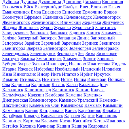
Дубовка
Дудинка
Духовщина
Дюртюли
Дятьково
Евпатория
Егорьевск
Ейск
Екатеринбург
Елабуга
Елец
Елизово
Ельня
Еманжелинск
Емва
Енакиево
Енисейск
Ермолино
Ершов
Ессентуки
Ефремов
Ждановка
Железноводск
Железногорск
Железногорск
Железногорск-Илимский
Жердевка
Жигулевск
Жиздра
Жирновск
Жуков
Жуковка
Жуковский
Завитинск
Заводоуковск
Заволжск
Заволжье
Задонск
Заинск
Закаменск
Залізне
Заозерный
Заозерск
Западная Двина
Заполярный
Запорожье
Зарайск
Заречный
Заречный
Заринск
Звенигово
Звенигород
Зверево
Зеленогорск
Зеленоград
Зеленоградск
Зеленодольск
Зеленокумск
Зерноград
Зея
Зима
Зимогорье
Златоуст
Злынка
Змеиногорск
Знаменск
Золоте
Зоринск
Зубцов
Зугрэс
Зуевка
Ивангород
Иваново
Ивантеевка
Ивдель
Игарка
Ижевск
Избербаш
Изобильный
Иланский
Иловайск
Инза
Иннополис
Инсар
Инта
Ипатово
Ирбит
Иркутск
Ирмино
Исилькуль
Искитим
Истра
Ишим
Ишимбай
Йошкар-
Ола
Кадиевка
Кадников
Казань
Калач
Калач-на-Дону
Калачинск
Калининград
Калининск
Калтан
Калуга
Кальміуське
Калязин
Камбарка
Каменка
Каменка-
Днепровская
Каменногорск
Каменск-Уральский
Каменск-
Шахтинский
Камень-на-Оби
Камешково
Камызяк
Камышин
Камышлов
Канаш
Кандалакша
Канск
Карабаново
Карабаш
Карабулак
Карасук
Карачаевск
Карачев
Каргат
Каргополь
Карпинск
Карталы
Касимов
Касли
Каспийск
Катав-Ивановск
Катайск
Каховка
Качканар
Кашин
Кашира
Кедровый