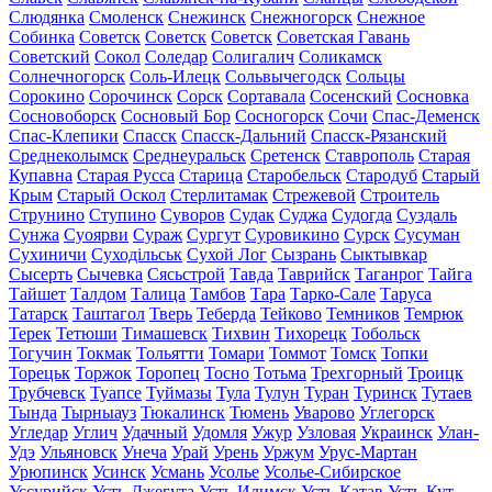
Слюдянка
Смоленск
Снежинск
Снежногорск
Снежное
Собинка
Советск
Советск
Советск
Советская Гавань
Советский
Сокол
Соледар
Солигалич
Соликамск
Солнечногорск
Соль-Илецк
Сольвычегодск
Сольцы
Сорокино
Сорочинск
Сорск
Сортавала
Сосенский
Сосновка
Сосновоборск
Сосновый Бор
Сосногорск
Сочи
Спас-Деменск
Спас-Клепики
Спасск
Спасск-Дальний
Спасск-Рязанский
Среднеколымск
Среднеуральск
Сретенск
Ставрополь
Старая
Купавна
Старая Русса
Старица
Старобельск
Стародуб
Старый
Крым
Старый Оскол
Стерлитамак
Стрежевой
Строитель
Струнино
Ступино
Суворов
Судак
Суджа
Судогда
Суздаль
Сунжа
Суоярви
Сураж
Сургут
Суровикино
Сурск
Сусуман
Сухиничи
Суходільськ
Сухой Лог
Сызрань
Сыктывкар
Сысерть
Сычевка
Сясьстрой
Тавда
Таврийск
Таганрог
Тайга
Тайшет
Талдом
Талица
Тамбов
Тара
Тарко-Сале
Таруса
Татарск
Таштагол
Тверь
Теберда
Тейково
Темников
Темрюк
Терек
Тетюши
Тимашевск
Тихвин
Тихорецк
Тобольск
Тогучин
Токмак
Тольятти
Томари
Томмот
Томск
Топки
Торецьк
Торжок
Торопец
Тосно
Тотьма
Трехгорный
Троицк
Трубчевск
Туапсе
Туймазы
Тула
Тулун
Туран
Туринск
Тутаев
Тында
Тырныауз
Тюкалинск
Тюмень
Уварово
Углегорск
Угледар
Углич
Удачный
Удомля
Ужур
Узловая
Украинск
Улан-
Удэ
Ульяновск
Унеча
Урай
Урень
Уржум
Урус-Мартан
Урюпинск
Усинск
Усмань
Усолье
Усолье-Сибирское
Уссурийск
Усть-Джегута
Усть-Илимск
Усть-Катав
Усть-Кут