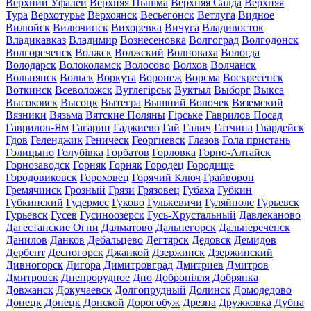
Верхний Уфалей
Верхняя Пышма
Верхняя Салда
Верхняя
Тура
Верхотурье
Верхоянск
Весьегонск
Ветлуга
Видное
Вилюйск
Вилючинск
Вихоревка
Вичуга
Владивосток
Владикавказ
Владимир
Вознесеновка
Волгоград
Волгодонск
Волгореченск
Волжск
Волжский
Волноваха
Вологда
Володарск
Волоколамск
Волосово
Волхов
Волчанск
Вольнянск
Вольск
Воркута
Воронеж
Ворсма
Воскресенск
Воткинск
Всеволожск
Вуглегірськ
Вуктыл
Выборг
Выкса
Высоковск
Высоцк
Вытегра
Вышний Волочек
Вяземский
Вязники
Вязьма
Вятские Поляны
Гірське
Гаврилов Посад
Гаврилов-Ям
Гагарин
Гаджиево
Гай
Галич
Гатчина
Гвардейск
Гдов
Геленджик
Геническ
Георгиевск
Глазов
Гола пристань
Голицыно
Голубівка
Горбатов
Горловка
Горно-Алтайск
Горнозаводск
Горняк
Горняк
Городец
Городище
Городовиковск
Гороховец
Горячий Ключ
Грайворон
Гремячинск
Грозный
Грязи
Грязовец
Губаха
Губкин
Губкинский
Гудермес
Гуково
Гулькевичи
Гуляйполе
Гурьевск
Гурьевск
Гусев
Гусиноозерск
Гусь-Хрустальный
Давлеканово
Дагестанские Огни
Далматово
Дальнегорск
Дальнереченск
Данилов
Данков
Дебальцево
Дегтярск
Дедовск
Демидов
Дербент
Десногорск
Джанкой
Дзержинск
Дзержинский
Дивногорск
Дигора
Димитровград
Дмитриев
Дмитров
Дмитровск
Днепрорудное
Дно
Добропілля
Добрянка
Довжанск
Докучаевск
Долгопрудный
Долинск
Домодедово
Донецк
Донецк
Донской
Дорогобуж
Дрезна
Дружковка
Дубна