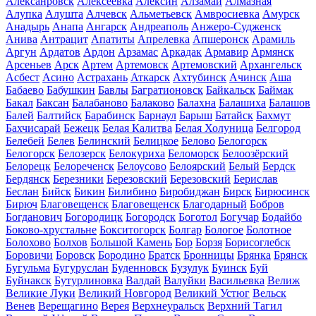
Алексанровск
Алексеевка
Алексин
Алзамай
Алмазная
Алупка
Алушта
Алчевск
Альметьевск
Амвросиевка
Амурск
Анадырь
Анапа
Ангарск
Андреаполь
Анжеро-Судженск
Анива
Антрацит
Апатиты
Апрелевка
Апшеронск
Арамиль
Аргун
Ардатов
Ардон
Арзамас
Аркадак
Армавир
Армянск
Арсеньев
Арск
Артем
Артемовск
Артемовский
Архангельск
Асбест
Асино
Астрахань
Аткарск
Ахтубинск
Ачинск
Аша
Бабаево
Бабушкин
Бавлы
Багратионовск
Байкальск
Баймак
Бакал
Баксан
Балабаново
Балаково
Балахна
Балашиха
Балашов
Балей
Балтийск
Барабинск
Барнаул
Барыш
Батайск
Бахмут
Бахчисарай
Бежецк
Белая Калитва
Белая Холуница
Белгород
Белебей
Белев
Белинский
Белицкое
Белово
Белогорск
Белогорск
Белозерск
Белокуриха
Беломорск
Белоозёрский
Белорецк
Белореченск
Белоусово
Белоярский
Белый
Бердск
Бердянск
Березники
Березовский
Березовский
Берислав
Беслан
Бийск
Бикин
Билибино
Биробиджан
Бирск
Бирюсинск
Бирюч
Благовещенск
Благовещенск
Благодарный
Бобров
Богданович
Богородицк
Богородск
Боготол
Богучар
Бодайбо
Боково-хрустальне
Бокситогорск
Болгар
Бологое
Болотное
Болохово
Болхов
Большой Камень
Бор
Борзя
Борисоглебск
Боровичи
Боровск
Бородино
Братск
Бронницы
Брянка
Брянск
Бугульма
Бугуруслан
Буденновск
Бузулук
Буинск
Буй
Буйнакск
Бутурлиновка
Валдай
Валуйки
Васильевка
Велиж
Великие Луки
Великий Новгород
Великий Устюг
Вельск
Венев
Верещагино
Верея
Верхнеуральск
Верхний Тагил