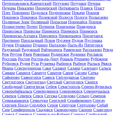
Петропавловск-Камчатский
Петухово
Петушки
Печора
Печоры
Пикалево
Пионерский
Питкяранта
Плавск
Пласт
Плес
Поворино
Подольск
Подпорожье
Покачи
Покров
Покровск
Покровск
Полевской
Полесск
Пологи
Полысаево
Полярные Зори
Полярный
Попасная
Поронайск
Порхов
Похвистнево
Почеп
Починок
Пошехонье
Правдинск
Приволжск
Приволье
Приморск
Приморск
Приморск
Приморско-Ахтарск
Приозерск
Прокопьевск
Пролетарск
Протвино
Прохладный
Псков
Пугачев
Пудож
Пустошка
Пучеж
Пушкино
Пущино
Пыталово
Пыть-Ях
Пятигорск
Радужный
Радужный
Райчихинск
Раменское
Рассказово
Ревда
Реж
Реутов
Ржев
Ровеньки
Родинское
Родники
Рославль
Россошь
Ростов
Ростов-на-Дону
Рошаль
Ртищево
Рубежное
Рубцовск
Рудня
Руза
Рузаевка
Рыбинск
Рыбное
Рыльск
Ряжск
Рязань
Сєвєродонецьк
Саки
Салават
Салаир
Салехард
Сальск
Самара
Саранск
Сарапул
Саратов
Саров
Сасово
Сатка
Сафоново
Саяногорск
Саянск
Світлодарськ
Сватово
Светлогорск
Светлоград
Светлый
Светогорск
Свирск
Свободный
Святогірськ
Себеж
Севастополь
Северо-Курильск
Северобайкальск
Северодвинск
Североморск
Североуральск
Северск
Северск
Севск
Сегежа
Селидово
Сельцо
Семенов
Семикаракорск
Семилуки
Сенгилей
Серафимович
Сергач
Сергиев Посад
Сердобск
Серов
Серпухов
Сертолово
Сибай
Сим
Симферополь
Скадовск
Сковородино
Скопин
Славгород
Славск
Славянск
Славянск-на-Кубани
Сланцы
Слободской