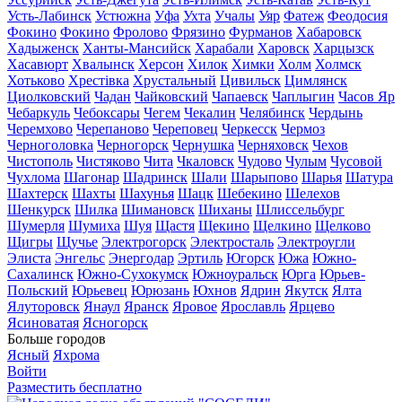
Усть-Лабинск
Устюжна
Уфа
Ухта
Учалы
Уяр
Фатеж
Феодосия
Фокино
Фокино
Фролово
Фрязино
Фурманов
Хабаровск
Хадыженск
Ханты-Мансийск
Харабали
Харовск
Харцызск
Хасавюрт
Хвалынск
Херсон
Хилок
Химки
Холм
Холмск
Хотьково
Хрестівка
Хрустальный
Цивильск
Цимлянск
Циолковский
Чадан
Чайковский
Чапаевск
Чаплыгин
Часов Яр
Чебаркуль
Чебоксары
Чегем
Чекалин
Челябинск
Чердынь
Черемхово
Черепаново
Череповец
Черкесск
Чермоз
Черноголовка
Черногорск
Чернушка
Черняховск
Чехов
Чистополь
Чистяково
Чита
Чкаловск
Чудово
Чулым
Чусовой
Чухлома
Шагонар
Шадринск
Шали
Шарыпово
Шарья
Шатура
Шахтерск
Шахты
Шахунья
Шацк
Шебекино
Шелехов
Шенкурск
Шилка
Шимановск
Шиханы
Шлиссельбург
Шумерля
Шумиха
Шуя
Щастя
Щекино
Щелкино
Щелково
Щигры
Щучье
Электрогорск
Электросталь
Электроугли
Элиста
Энгельс
Энергодар
Эртиль
Югорск
Южа
Южно-
Сахалинск
Южно-Сухокумск
Южноуральск
Юрга
Юрьев-
Польский
Юрьевец
Юрюзань
Юхнов
Ядрин
Якутск
Ялта
Ялуторовск
Янаул
Яранск
Яровое
Ярославль
Ярцево
Ясиноватая
Ясногорск
Больше городов
Ясный
Яхрома
Войти
Разместить бесплатно