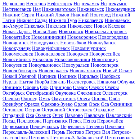
Нерюнгри
Нестеров
Нефтегорск
Нефтекамск
Нефтекумск
Нефтеюганск
Нея
Нижневартовск
Нижнекамск
Нижнеудинск
Нижние Серги
Нижний Ломов
Нижний Новгород
Нижний
Тагил
Нижняя Салда
Нижняя Тура
Николаевск
Николаевск-
на-Амуре
Никольск
Никольск
Никольское
Новая Каховка
Новая Ладога
Новая Ляля
Новоазовск
Новоалександровск
Новоалтайск
Новоаннинский
Нововоронеж
Новогродовка
Новодвинск
Новодружеск
Новозыбков
Новокубанск
Новокузнецк
Новокуйбышевск
Новомичуринск
Новомосковск
Новопавловск
Новоржев
Новороссийск
Новосибирск
Новосиль
Новосокольники
Новотроицк
Новоузенск
Новоульяновск
Новоуральск
Новохоперск
Новочебоксарск
Новочеркасск
Новошахтинск
Новый Оскол
Новый Уренгой
Ногинск
Нолинск
Норильск
Ноябрьск
Нурлат
Нытва
Нюрба
Нягань
Нязепетровск
Няндома
Облучье
Обнинск
Обоянь
Обь
Одинцово
Озерск
Озерск
Озёры
Октябрьск
Октябрьский
Окуловка
Олекминск
Оленегорск
Олешки
Олонец
Омск
Омутнинск
Онега
Опочка
Орёл
Оренбург
Орехов
Орехово-Зуево
Орлов
Орск
Оса
Осинники
Осташков
Остров
Островной
Острогожск
Отрадное
Отрадный
Оха
Оханск
Очер
Павлово
Павловск
Павловский
Посад
Палласовка
Партизанск
Певек
Пенза
Первомайск
Первомайск
Первоуральск
Перевальск
Перевоз
Пересвет
Переславль-Залесский
Пермь
Пестово
Петров Вал
Петрово-
красносілля
Петровск
Петровск-Забайкальский
Петрозаводск