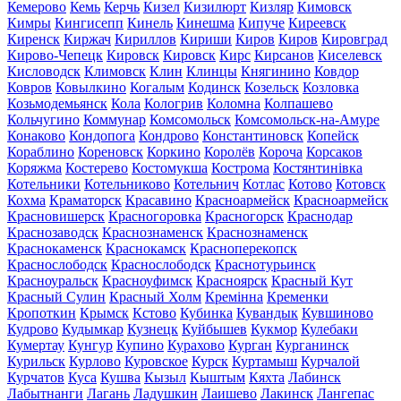
Кемерово
Кемь
Керчь
Кизел
Кизилюрт
Кизляр
Кимовск
Кимры
Кингисепп
Кинель
Кинешма
Кипуче
Киреевск
Киренск
Киржач
Кириллов
Кириши
Киров
Киров
Кировград
Кирово-Чепецк
Кировск
Кировск
Кирс
Кирсанов
Киселевск
Кисловодск
Климовск
Клин
Клинцы
Княгинино
Ковдор
Ковров
Ковылкино
Когалым
Кодинск
Козельск
Козловка
Козьмодемьянск
Кола
Кологрив
Коломна
Колпашево
Кольчугино
Коммунар
Комсомольск
Комсомольск-на-Амуре
Конаково
Кондопога
Кондрово
Константиновск
Копейск
Кораблино
Кореновск
Коркино
Королёв
Короча
Корсаков
Коряжма
Костерево
Костомукша
Кострома
Костянтинівка
Котельники
Котельниково
Котельнич
Котлас
Котово
Котовск
Кохма
Краматорск
Красавино
Красноармейск
Красноармейск
Красновишерск
Красногоровка
Красногорск
Краснодар
Краснозаводск
Краснознаменск
Краснознаменск
Краснокаменск
Краснокамск
Красноперекопск
Краснослободск
Краснослободск
Краснотурьинск
Красноуральск
Красноуфимск
Красноярск
Красный Кут
Красный Сулин
Красный Холм
Кремінна
Кременки
Кропоткин
Крымск
Кстово
Кубинка
Кувандык
Кувшиново
Кудрово
Кудымкар
Кузнецк
Куйбышев
Кукмор
Кулебаки
Кумертау
Кунгур
Купино
Курахово
Курган
Курганинск
Курильск
Курлово
Куровское
Курск
Куртамыш
Курчалой
Курчатов
Куса
Кушва
Кызыл
Кыштым
Кяхта
Лабинск
Лабытнанги
Лагань
Ладушкин
Лаишево
Лакинск
Лангепас