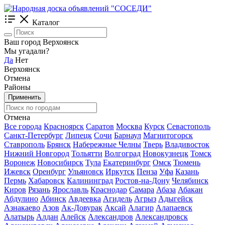
Каталог
Ваш город Верхоянск
Мы угадали?
Да
Нет
Верхоянск
Отмена
Районы
Применить
Отмена
Все города
Красноярск
Саратов
Москва
Курск
Севастополь
Санкт-Петербург
Липецк
Сочи
Барнаул
Магнитогорск
Ставрополь
Брянск
Набережные Челны
Тверь
Владивосток
Нижний Новгород
Тольятти
Волгоград
Новокузнецк
Томск
Воронеж
Новосибирск
Тула
Екатеринбург
Омск
Тюмень
Ижевск
Оренбург
Ульяновск
Иркутск
Пенза
Уфа
Казань
Пермь
Хабаровск
Калининград
Ростов-на-Дону
Челябинск
Киров
Рязань
Ярославль
Краснодар
Самара
Абаза
Абакан
Абдулино
Абинск
Авдеевка
Агидель
Агрыз
Адыгейск
Азнакаево
Азов
Ак-Довурак
Аксай
Алагир
Алапаевск
Алатырь
Алдан
Алейск
Александров
Александровск