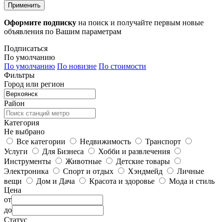
Применить
Оформите подписку
на поиск и получайте первым новые
объявления по Вашим параметрам
Подписаться
По умолчанию
По умолчанию
По новизне
По стоимости
Фильтры
Город или регион
Район
Категория
Не выбрано
Все категории
Недвижимость
Транспорт
Услуги
Для Бизнеса
Хобби и развлечения
Инструменты
Животные
Детские товары
Электроника
Спорт и отдых
Хэндмейд
Личные
вещи
Дом и Дача
Красота и здоровье
Мода и стиль
Цена
от
до
Статус