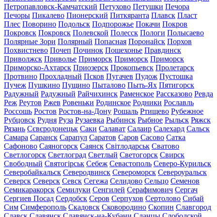
Петропавловск-Камчатский
Петухово
Петушки
Печора
Печоры
Пикалево
Пионерский
Питкяранта
Плавск
Пласт
Плес
Поворино
Подольск
Подпорожье
Покачи
Покров
Покровск
Покровск
Полевской
Полесск
Пологи
Полысаево
Полярные Зори
Полярный
Попасная
Поронайск
Порхов
Похвистнево
Почеп
Починок
Пошехонье
Правдинск
Приволжск
Приволье
Приморск
Приморск
Приморск
Приморско-Ахтарск
Приозерск
Прокопьевск
Пролетарск
Протвино
Прохладный
Псков
Пугачев
Пудож
Пустошка
Пучеж
Пушкино
Пущино
Пыталово
Пыть-Ях
Пятигорск
Радужный
Радужный
Райчихинск
Раменское
Рассказово
Ревда
Реж
Реутов
Ржев
Ровеньки
Родинское
Родники
Рославль
Россошь
Ростов
Ростов-на-Дону
Рошаль
Ртищево
Рубежное
Рубцовск
Рудня
Руза
Рузаевка
Рыбинск
Рыбное
Рыльск
Ряжск
Рязань
Сєвєродонецьк
Саки
Салават
Салаир
Салехард
Сальск
Самара
Саранск
Сарапул
Саратов
Саров
Сасово
Сатка
Сафоново
Саяногорск
Саянск
Світлодарськ
Сватово
Светлогорск
Светлоград
Светлый
Светогорск
Свирск
Свободный
Святогірськ
Себеж
Севастополь
Северо-Курильск
Северобайкальск
Северодвинск
Североморск
Североуральск
Северск
Северск
Севск
Сегежа
Селидово
Сельцо
Семенов
Семикаракорск
Семилуки
Сенгилей
Серафимович
Сергач
Сергиев Посад
Сердобск
Серов
Серпухов
Сертолово
Сибай
Сим
Симферополь
Скадовск
Сковородино
Скопин
Славгород
Славск
Славянск
Славянск-на-Кубани
Сланцы
Слободской