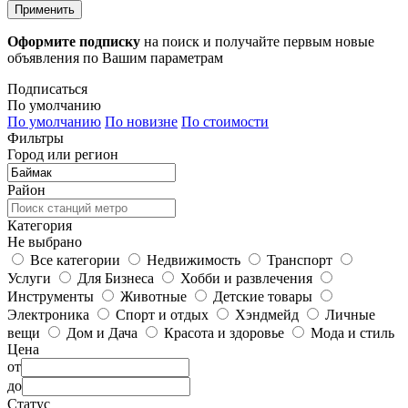
Применить
Оформите подписку
на поиск и получайте первым новые
объявления по Вашим параметрам
Подписаться
По умолчанию
По умолчанию
По новизне
По стоимости
Фильтры
Город или регион
Район
Категория
Не выбрано
Все категории
Недвижимость
Транспорт
Услуги
Для Бизнеса
Хобби и развлечения
Инструменты
Животные
Детские товары
Электроника
Спорт и отдых
Хэндмейд
Личные
вещи
Дом и Дача
Красота и здоровье
Мода и стиль
Цена
от
до
Статус