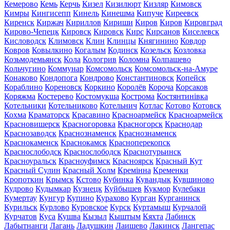
Кемерово
Кемь
Керчь
Кизел
Кизилюрт
Кизляр
Кимовск
Кимры
Кингисепп
Кинель
Кинешма
Кипуче
Киреевск
Киренск
Киржач
Кириллов
Кириши
Киров
Киров
Кировград
Кирово-Чепецк
Кировск
Кировск
Кирс
Кирсанов
Киселевск
Кисловодск
Климовск
Клин
Клинцы
Княгинино
Ковдор
Ковров
Ковылкино
Когалым
Кодинск
Козельск
Козловка
Козьмодемьянск
Кола
Кологрив
Коломна
Колпашево
Кольчугино
Коммунар
Комсомольск
Комсомольск-на-Амуре
Конаково
Кондопога
Кондрово
Константиновск
Копейск
Кораблино
Кореновск
Коркино
Королёв
Короча
Корсаков
Коряжма
Костерево
Костомукша
Кострома
Костянтинівка
Котельники
Котельниково
Котельнич
Котлас
Котово
Котовск
Кохма
Краматорск
Красавино
Красноармейск
Красноармейск
Красновишерск
Красногоровка
Красногорск
Краснодар
Краснозаводск
Краснознаменск
Краснознаменск
Краснокаменск
Краснокамск
Красноперекопск
Краснослободск
Краснослободск
Краснотурьинск
Красноуральск
Красноуфимск
Красноярск
Красный Кут
Красный Сулин
Красный Холм
Кремінна
Кременки
Кропоткин
Крымск
Кстово
Кубинка
Кувандык
Кувшиново
Кудрово
Кудымкар
Кузнецк
Куйбышев
Кукмор
Кулебаки
Кумертау
Кунгур
Купино
Курахово
Курган
Курганинск
Курильск
Курлово
Куровское
Курск
Куртамыш
Курчалой
Курчатов
Куса
Кушва
Кызыл
Кыштым
Кяхта
Лабинск
Лабытнанги
Лагань
Ладушкин
Лаишево
Лакинск
Лангепас