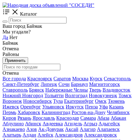
Каталог
Ваш город Баймак
Мы угадали?
Да
Нет
Баймак
Отмена
Районы
Применить
Отмена
Все города
Красноярск
Саратов
Москва
Курск
Севастополь
Санкт-Петербург
Липецк
Сочи
Барнаул
Магнитогорск
Ставрополь
Брянск
Набережные Челны
Тверь
Владивосток
Нижний Новгород
Тольятти
Волгоград
Новокузнецк
Томск
Воронеж
Новосибирск
Тула
Екатеринбург
Омск
Тюмень
Ижевск
Оренбург
Ульяновск
Иркутск
Пенза
Уфа
Казань
Пермь
Хабаровск
Калининград
Ростов-на-Дону
Челябинск
Киров
Рязань
Ярославль
Краснодар
Самара
Абаза
Абакан
Абдулино
Абинск
Авдеевка
Агидель
Агрыз
Адыгейск
Азнакаево
Азов
Ак-Довурак
Аксай
Алагир
Алапаевск
Алатырь
Алдан
Алейск
Александров
Александровск