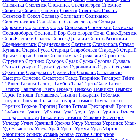
Слюдянка
Смоленск
Снежинск
Снежногорск
Снежное
Собинка
Советск
Советск
Советск
Советская Гавань
Советский
Сокол
Соледар
Солигалич
Соликамск
Солнечногорск
Соль-Илецк
Сольвычегодск
Сольцы
Сорокино
Сорочинск
Сорск
Сортавала
Сосенский
Сосновка
Сосновоборск
Сосновый Бор
Сосногорск
Сочи
Спас-Деменск
Спас-Клепики
Спасск
Спасск-Дальний
Спасск-Рязанский
Среднеколымск
Среднеуральск
Сретенск
Ставрополь
Старая
Купавна
Старая Русса
Старица
Старобельск
Стародуб
Старый
Крым
Старый Оскол
Стерлитамак
Стрежевой
Строитель
Струнино
Ступино
Суворов
Судак
Суджа
Судогда
Суздаль
Сунжа
Суоярви
Сураж
Сургут
Суровикино
Сурск
Сусуман
Сухиничи
Суходільськ
Сухой Лог
Сызрань
Сыктывкар
Сысерть
Сычевка
Сясьстрой
Тавда
Таврийск
Таганрог
Тайга
Тайшет
Талдом
Талица
Тамбов
Тара
Тарко-Сале
Таруса
Татарск
Таштагол
Тверь
Теберда
Тейково
Темников
Темрюк
Терек
Тетюши
Тимашевск
Тихвин
Тихорецк
Тобольск
Тогучин
Токмак
Тольятти
Томари
Томмот
Томск
Топки
Торецьк
Торжок
Торопец
Тосно
Тотьма
Трехгорный
Троицк
Трубчевск
Туапсе
Туймазы
Тула
Тулун
Туран
Туринск
Тутаев
Тында
Тырныауз
Тюкалинск
Тюмень
Уварово
Углегорск
Угледар
Углич
Удачный
Удомля
Ужур
Узловая
Украинск
Улан-
Удэ
Ульяновск
Унеча
Урай
Урень
Уржум
Урус-Мартан
Урюпинск
Усинск
Усмань
Усолье
Усолье-Сибирское
Уссурийск
Усть-Джегута
Усть-Илимск
Усть-Катав
Усть-Кут