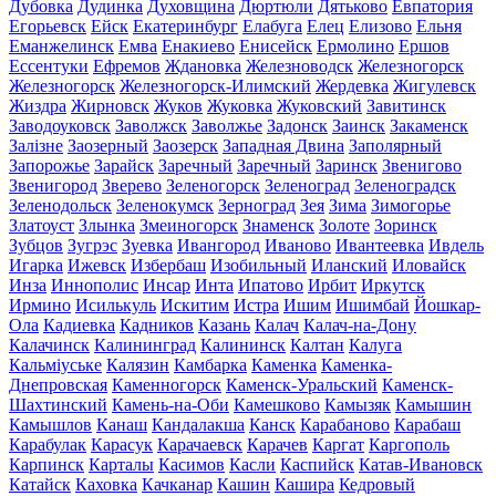
Дубовка
Дудинка
Духовщина
Дюртюли
Дятьково
Евпатория
Егорьевск
Ейск
Екатеринбург
Елабуга
Елец
Елизово
Ельня
Еманжелинск
Емва
Енакиево
Енисейск
Ермолино
Ершов
Ессентуки
Ефремов
Ждановка
Железноводск
Железногорск
Железногорск
Железногорск-Илимский
Жердевка
Жигулевск
Жиздра
Жирновск
Жуков
Жуковка
Жуковский
Завитинск
Заводоуковск
Заволжск
Заволжье
Задонск
Заинск
Закаменск
Залізне
Заозерный
Заозерск
Западная Двина
Заполярный
Запорожье
Зарайск
Заречный
Заречный
Заринск
Звенигово
Звенигород
Зверево
Зеленогорск
Зеленоград
Зеленоградск
Зеленодольск
Зеленокумск
Зерноград
Зея
Зима
Зимогорье
Златоуст
Злынка
Змеиногорск
Знаменск
Золоте
Зоринск
Зубцов
Зугрэс
Зуевка
Ивангород
Иваново
Ивантеевка
Ивдель
Игарка
Ижевск
Избербаш
Изобильный
Иланский
Иловайск
Инза
Иннополис
Инсар
Инта
Ипатово
Ирбит
Иркутск
Ирмино
Исилькуль
Искитим
Истра
Ишим
Ишимбай
Йошкар-
Ола
Кадиевка
Кадников
Казань
Калач
Калач-на-Дону
Калачинск
Калининград
Калининск
Калтан
Калуга
Кальміуське
Калязин
Камбарка
Каменка
Каменка-
Днепровская
Каменногорск
Каменск-Уральский
Каменск-
Шахтинский
Камень-на-Оби
Камешково
Камызяк
Камышин
Камышлов
Канаш
Кандалакша
Канск
Карабаново
Карабаш
Карабулак
Карасук
Карачаевск
Карачев
Каргат
Каргополь
Карпинск
Карталы
Касимов
Касли
Каспийск
Катав-Ивановск
Катайск
Каховка
Качканар
Кашин
Кашира
Кедровый