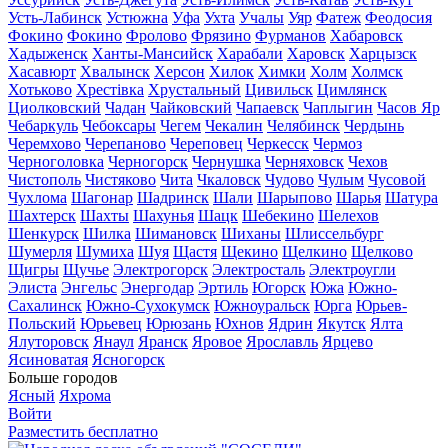
Усть-Лабинск
Устюжна
Уфа
Ухта
Учалы
Уяр
Фатеж
Феодосия
Фокино
Фокино
Фролово
Фрязино
Фурманов
Хабаровск
Хадыженск
Ханты-Мансийск
Харабали
Харовск
Харцызск
Хасавюрт
Хвалынск
Херсон
Хилок
Химки
Холм
Холмск
Хотьково
Хрестівка
Хрустальный
Цивильск
Цимлянск
Циолковский
Чадан
Чайковский
Чапаевск
Чаплыгин
Часов Яр
Чебаркуль
Чебоксары
Чегем
Чекалин
Челябинск
Чердынь
Черемхово
Черепаново
Череповец
Черкесск
Чермоз
Черноголовка
Черногорск
Чернушка
Черняховск
Чехов
Чистополь
Чистяково
Чита
Чкаловск
Чудово
Чулым
Чусовой
Чухлома
Шагонар
Шадринск
Шали
Шарыпово
Шарья
Шатура
Шахтерск
Шахты
Шахунья
Шацк
Шебекино
Шелехов
Шенкурск
Шилка
Шимановск
Шиханы
Шлиссельбург
Шумерля
Шумиха
Шуя
Щастя
Щекино
Щелкино
Щелково
Щигры
Щучье
Электрогорск
Электросталь
Электроугли
Элиста
Энгельс
Энергодар
Эртиль
Югорск
Южа
Южно-
Сахалинск
Южно-Сухокумск
Южноуральск
Юрга
Юрьев-
Польский
Юрьевец
Юрюзань
Юхнов
Ядрин
Якутск
Ялта
Ялуторовск
Янаул
Яранск
Яровое
Ярославль
Ярцево
Ясиноватая
Ясногорск
Больше городов
Ясный
Яхрома
Войти
Разместить бесплатно