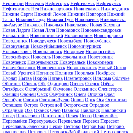
Нерюнгри
Нестеров
Нефтегорск
Нефтекамск
Нефтекумск
Нефтеюганск
Нея
Нижневартовск
Нижнекамск
Нижнеудинск
Нижние Серги
Нижний Ломов
Нижний Новгород
Нижний
Тагил
Нижняя Салда
Нижняя Тура
Николаевск
Николаевск-
на-Амуре
Никольск
Никольск
Никольское
Новая Каховка
Новая Ладога
Новая Ляля
Новоазовск
Новоалександровск
Новоалтайск
Новоаннинский
Нововоронеж
Новогродовка
Новодвинск
Новодружеск
Новозыбков
Новокубанск
Новокузнецк
Новокуйбышевск
Новомичуринск
Новомосковск
Новопавловск
Новоржев
Новороссийск
Новосибирск
Новосиль
Новосокольники
Новотроицк
Новоузенск
Новоульяновск
Новоуральск
Новохоперск
Новочебоксарск
Новочеркасск
Новошахтинск
Новый Оскол
Новый Уренгой
Ногинск
Нолинск
Норильск
Ноябрьск
Нурлат
Нытва
Нюрба
Нягань
Нязепетровск
Няндома
Облучье
Обнинск
Обоянь
Обь
Одинцово
Озерск
Озерск
Озёры
Октябрьск
Октябрьский
Окуловка
Олекминск
Оленегорск
Олешки
Олонец
Омск
Омутнинск
Онега
Опочка
Орёл
Оренбург
Орехов
Орехово-Зуево
Орлов
Орск
Оса
Осинники
Осташков
Остров
Островной
Острогожск
Отрадное
Отрадный
Оха
Оханск
Очер
Павлово
Павловск
Павловский
Посад
Палласовка
Партизанск
Певек
Пенза
Первомайск
Первомайск
Первоуральск
Перевальск
Перевоз
Пересвет
Переславль-Залесский
Пермь
Пестово
Петров Вал
Петрово-
красносілля
Петровск
Петровск-Забайкальский
Петрозаводск