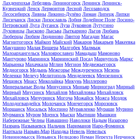
Лахденпохья
Лебедянь
Лениногорск
Ленинск
Ленинск-
Кузнецкий
Ленск
Лермонтов
Лесной
Лесозаводск
Лесосибирск
Ливны
Ликино-Дулёво
Лиман
Липецк
Липки
Лисичанск
Лиски
Лихославль
Лобня
Лодейное Поле
Лосино-
Петровский
Луга
Луганск
Луза
Лукоянов
Лутугино
Луховицы
Лысково
Лысьва
Лыткарино
Льгов
Любань
Люберцы
Любим
Людиново
Лянтор
Магадан
Магас
Магнитогорск
Майкоп
Майский
Макаров
Макарьев
Макеевка
Макушино
Малая Вишера
Малгобек
Малмыж
Малоархангельск
Малоярославец
Мамадыш
Мамоново
Мантурово
Мариинск
Мариинский Посад
Мариуполь
Маркс
Марьинка
Махачкала
Мглин
Мегион
Медвежьегорск
Медногорск
Медынь
Межгорье
Междуреченск
Мезень
Меленки
Мелеуз
Мелитополь
Менделеевск
Мензелинск
Мещовск
Миасс
Миколаївка
Микунь
Миллерово
Минеральные Воды
Минусинск
Миньяр
Мирноград
Мирный
Мирный
Миусинск
Михайлов
Михайловка
Михайловск
Михайловск
Мичуринск
Могоча
Можайск
Можга
Моздок
Молодогвардейск
Молочанск
Мончегорск
Морозовск
Моршанск
Мосальск
Моспино
Муравленко
Мураши
Мурино
Мурманск
Муром
Мценск
Мыски
Мытищи
Мышкин
Набережные Челны
Навашино
Наволоки
Надым
Назарово
Назрань
Называевск
Нальчик
Нариманов
Наро-Фоминск
Нарткала
Нарьян-Мар
Находка
Невель
Невельск
Невинномысск
Невьянск
Нелидово
Неман
Нерехта
Нерчинск