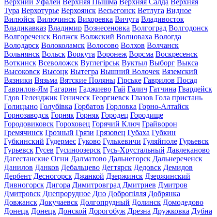
Верхний Уфалей
Верхняя Пышма
Верхняя Салда
Верхняя
Тура
Верхотурье
Верхоянск
Весьегонск
Ветлуга
Видное
Вилюйск
Вилючинск
Вихоревка
Вичуга
Владивосток
Владикавказ
Владимир
Вознесеновка
Волгоград
Волгодонск
Волгореченск
Волжск
Волжский
Волноваха
Вологда
Володарск
Волоколамск
Волосово
Волхов
Волчанск
Вольнянск
Вольск
Воркута
Воронеж
Ворсма
Воскресенск
Воткинск
Всеволожск
Вуглегірськ
Вуктыл
Выборг
Выкса
Высоковск
Высоцк
Вытегра
Вышний Волочек
Вяземский
Вязники
Вязьма
Вятские Поляны
Гірське
Гаврилов Посад
Гаврилов-Ям
Гагарин
Гаджиево
Гай
Галич
Гатчина
Гвардейск
Гдов
Геленджик
Геническ
Георгиевск
Глазов
Гола пристань
Голицыно
Голубівка
Горбатов
Горловка
Горно-Алтайск
Горнозаводск
Горняк
Горняк
Городец
Городище
Городовиковск
Гороховец
Горячий Ключ
Грайворон
Гремячинск
Грозный
Грязи
Грязовец
Губаха
Губкин
Губкинский
Гудермес
Гуково
Гулькевичи
Гуляйполе
Гурьевск
Гурьевск
Гусев
Гусиноозерск
Гусь-Хрустальный
Давлеканово
Дагестанские Огни
Далматово
Дальнегорск
Дальнереченск
Данилов
Данков
Дебальцево
Дегтярск
Дедовск
Демидов
Дербент
Десногорск
Джанкой
Дзержинск
Дзержинский
Дивногорск
Дигора
Димитровград
Дмитриев
Дмитров
Дмитровск
Днепрорудное
Дно
Добропілля
Добрянка
Довжанск
Докучаевск
Долгопрудный
Долинск
Домодедово
Донецк
Донецк
Донской
Дорогобуж
Дрезна
Дружковка
Дубна