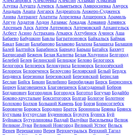
Алексанровск
Алексеевка
Алексин
Алзамай
Алмазная
Алупка
Алушта
Алчевск
Альметьевск
Амвросиевка
Амурск
Анадырь
Анапа
Ангарск
Андреаполь
Анжеро-Судженск
Анива
Антрацит
Апатиты
Апрелевка
Апшеронск
Арамиль
Аргун
Ардатов
Ардон
Арзамас
Аркадак
Армавир
Армянск
Арсеньев
Арск
Артем
Артемовск
Артемовский
Архангельск
Асбест
Асино
Астрахань
Аткарск
Ахтубинск
Ачинск
Аша
Бабаево
Бабушкин
Бавлы
Багратионовск
Байкальск
Баймак
Бакал
Баксан
Балабаново
Балаково
Балахна
Балашиха
Балашов
Балей
Балтийск
Барабинск
Барнаул
Барыш
Батайск
Бахмут
Бахчисарай
Бежецк
Белая Калитва
Белая Холуница
Белгород
Белебей
Белев
Белинский
Белицкое
Белово
Белогорск
Белогорск
Белозерск
Белокуриха
Беломорск
Белоозёрский
Белорецк
Белореченск
Белоусово
Белоярский
Белый
Бердск
Бердянск
Березники
Березовский
Березовский
Берислав
Беслан
Бийск
Бикин
Билибино
Биробиджан
Бирск
Бирюсинск
Бирюч
Благовещенск
Благовещенск
Благодарный
Бобров
Богданович
Богородицк
Богородск
Боготол
Богучар
Бодайбо
Боково-хрустальне
Бокситогорск
Болгар
Бологое
Болотное
Болохово
Болхов
Большой Камень
Бор
Борзя
Борисоглебск
Боровичи
Боровск
Бородино
Братск
Бронницы
Брянка
Брянск
Бугульма
Бугуруслан
Буденновск
Бузулук
Буинск
Буй
Буйнакск
Бутурлиновка
Валдай
Валуйки
Васильевка
Велиж
Великие Луки
Великий Новгород
Великий Устюг
Вельск
Венев
Верещагино
Верея
Верхнеуральск
Верхний Тагил