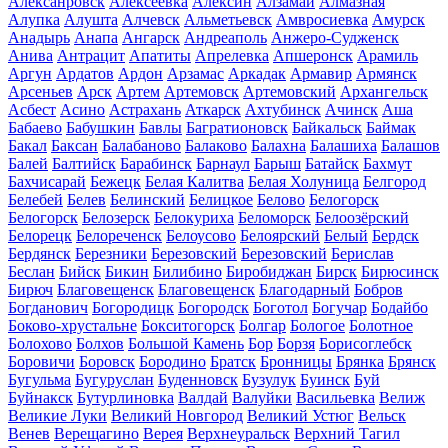
Алексанровск
Алексеевка
Алексин
Алзамай
Алмазная
Алупка
Алушта
Алчевск
Альметьевск
Амвросиевка
Амурск
Анадырь
Анапа
Ангарск
Андреаполь
Анжеро-Судженск
Анива
Антрацит
Апатиты
Апрелевка
Апшеронск
Арамиль
Аргун
Ардатов
Ардон
Арзамас
Аркадак
Армавир
Армянск
Арсеньев
Арск
Артем
Артемовск
Артемовский
Архангельск
Асбест
Асино
Астрахань
Аткарск
Ахтубинск
Ачинск
Аша
Бабаево
Бабушкин
Бавлы
Багратионовск
Байкальск
Баймак
Бакал
Баксан
Балабаново
Балаково
Балахна
Балашиха
Балашов
Балей
Балтийск
Барабинск
Барнаул
Барыш
Батайск
Бахмут
Бахчисарай
Бежецк
Белая Калитва
Белая Холуница
Белгород
Белебей
Белев
Белинский
Белицкое
Белово
Белогорск
Белогорск
Белозерск
Белокуриха
Беломорск
Белоозёрский
Белорецк
Белореченск
Белоусово
Белоярский
Белый
Бердск
Бердянск
Березники
Березовский
Березовский
Берислав
Беслан
Бийск
Бикин
Билибино
Биробиджан
Бирск
Бирюсинск
Бирюч
Благовещенск
Благовещенск
Благодарный
Бобров
Богданович
Богородицк
Богородск
Боготол
Богучар
Бодайбо
Боково-хрустальне
Бокситогорск
Болгар
Бологое
Болотное
Болохово
Болхов
Большой Камень
Бор
Борзя
Борисоглебск
Боровичи
Боровск
Бородино
Братск
Бронницы
Брянка
Брянск
Бугульма
Бугуруслан
Буденновск
Бузулук
Буинск
Буй
Буйнакск
Бутурлиновка
Валдай
Валуйки
Васильевка
Велиж
Великие Луки
Великий Новгород
Великий Устюг
Вельск
Венев
Верещагино
Верея
Верхнеуральск
Верхний Тагил