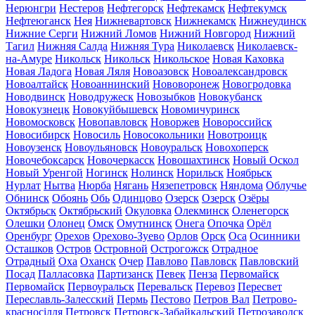
Нерюнгри
Нестеров
Нефтегорск
Нефтекамск
Нефтекумск
Нефтеюганск
Нея
Нижневартовск
Нижнекамск
Нижнеудинск
Нижние Серги
Нижний Ломов
Нижний Новгород
Нижний
Тагил
Нижняя Салда
Нижняя Тура
Николаевск
Николаевск-
на-Амуре
Никольск
Никольск
Никольское
Новая Каховка
Новая Ладога
Новая Ляля
Новоазовск
Новоалександровск
Новоалтайск
Новоаннинский
Нововоронеж
Новогродовка
Новодвинск
Новодружеск
Новозыбков
Новокубанск
Новокузнецк
Новокуйбышевск
Новомичуринск
Новомосковск
Новопавловск
Новоржев
Новороссийск
Новосибирск
Новосиль
Новосокольники
Новотроицк
Новоузенск
Новоульяновск
Новоуральск
Новохоперск
Новочебоксарск
Новочеркасск
Новошахтинск
Новый Оскол
Новый Уренгой
Ногинск
Нолинск
Норильск
Ноябрьск
Нурлат
Нытва
Нюрба
Нягань
Нязепетровск
Няндома
Облучье
Обнинск
Обоянь
Обь
Одинцово
Озерск
Озерск
Озёры
Октябрьск
Октябрьский
Окуловка
Олекминск
Оленегорск
Олешки
Олонец
Омск
Омутнинск
Онега
Опочка
Орёл
Оренбург
Орехов
Орехово-Зуево
Орлов
Орск
Оса
Осинники
Осташков
Остров
Островной
Острогожск
Отрадное
Отрадный
Оха
Оханск
Очер
Павлово
Павловск
Павловский
Посад
Палласовка
Партизанск
Певек
Пенза
Первомайск
Первомайск
Первоуральск
Перевальск
Перевоз
Пересвет
Переславль-Залесский
Пермь
Пестово
Петров Вал
Петрово-
красносілля
Петровск
Петровск-Забайкальский
Петрозаводск