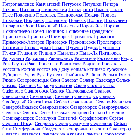
Петропавловск-Камчатский
Петухово
Петушки
Печора
Печоры
Пикалево
Пионерский
Питкяранта
Плавск
Пласт
Плес
Поворино
Подольск
Подпорожье
Покачи
Покров
Покровск
Покровск
Полевской
Полесск
Пологи
Полысаево
Полярные Зори
Полярный
Попасная
Поронайск
Порхов
Похвистнево
Почеп
Починок
Пошехонье
Правдинск
Приволжск
Приволье
Приморск
Приморск
Приморск
Приморско-Ахтарск
Приозерск
Прокопьевск
Пролетарск
Протвино
Прохладный
Псков
Пугачев
Пудож
Пустошка
Пучеж
Пушкино
Пущино
Пыталово
Пыть-Ях
Пятигорск
Радужный
Радужный
Райчихинск
Раменское
Рассказово
Ревда
Реж
Реутов
Ржев
Ровеньки
Родинское
Родники
Рославль
Россошь
Ростов
Ростов-на-Дону
Рошаль
Ртищево
Рубежное
Рубцовск
Рудня
Руза
Рузаевка
Рыбинск
Рыбное
Рыльск
Ряжск
Рязань
Сєвєродонецьк
Саки
Салават
Салаир
Салехард
Сальск
Самара
Саранск
Сарапул
Саратов
Саров
Сасово
Сатка
Сафоново
Саяногорск
Саянск
Світлодарськ
Сватово
Светлогорск
Светлоград
Светлый
Светогорск
Свирск
Свободный
Святогірськ
Себеж
Севастополь
Северо-Курильск
Северобайкальск
Северодвинск
Североморск
Североуральск
Северск
Северск
Севск
Сегежа
Селидово
Сельцо
Семенов
Семикаракорск
Семилуки
Сенгилей
Серафимович
Сергач
Сергиев Посад
Сердобск
Серов
Серпухов
Сертолово
Сибай
Сим
Симферополь
Скадовск
Сковородино
Скопин
Славгород
Славск
Славянск
Славянск-на-Кубани
Сланцы
Слободской