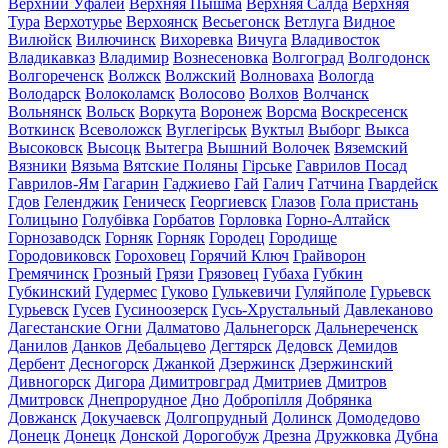
Верхний Уфалей
Верхняя Пышма
Верхняя Салда
Верхняя
Тура
Верхотурье
Верхоянск
Весьегонск
Ветлуга
Видное
Вилюйск
Вилючинск
Вихоревка
Вичуга
Владивосток
Владикавказ
Владимир
Вознесеновка
Волгоград
Волгодонск
Волгореченск
Волжск
Волжский
Волноваха
Вологда
Володарск
Волоколамск
Волосово
Волхов
Волчанск
Вольнянск
Вольск
Воркута
Воронеж
Ворсма
Воскресенск
Воткинск
Всеволожск
Вуглегірськ
Вуктыл
Выборг
Выкса
Высоковск
Высоцк
Вытегра
Вышний Волочек
Вяземский
Вязники
Вязьма
Вятские Поляны
Гірське
Гаврилов Посад
Гаврилов-Ям
Гагарин
Гаджиево
Гай
Галич
Гатчина
Гвардейск
Гдов
Геленджик
Геническ
Георгиевск
Глазов
Гола пристань
Голицыно
Голубівка
Горбатов
Горловка
Горно-Алтайск
Горнозаводск
Горняк
Горняк
Городец
Городище
Городовиковск
Гороховец
Горячий Ключ
Грайворон
Гремячинск
Грозный
Грязи
Грязовец
Губаха
Губкин
Губкинский
Гудермес
Гуково
Гулькевичи
Гуляйполе
Гурьевск
Гурьевск
Гусев
Гусиноозерск
Гусь-Хрустальный
Давлеканово
Дагестанские Огни
Далматово
Дальнегорск
Дальнереченск
Данилов
Данков
Дебальцево
Дегтярск
Дедовск
Демидов
Дербент
Десногорск
Джанкой
Дзержинск
Дзержинский
Дивногорск
Дигора
Димитровград
Дмитриев
Дмитров
Дмитровск
Днепрорудное
Дно
Добропілля
Добрянка
Довжанск
Докучаевск
Долгопрудный
Долинск
Домодедово
Донецк
Донецк
Донской
Дорогобуж
Дрезна
Дружковка
Дубна