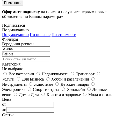
Применить
Оформите подписку
на поиск и получайте первым новые
объявления по Вашим параметрам
Подписаться
По умолчанию
По умолчанию
По новизне
По стоимости
Фильтры
Город или регион
Район
Категория
Не выбрано
Все категории
Недвижимость
Транспорт
Услуги
Для Бизнеса
Хобби и развлечения
Инструменты
Животные
Детские товары
Электроника
Спорт и отдых
Хэндмейд
Личные
вещи
Дом и Дача
Красота и здоровье
Мода и стиль
Цена
от
до
Статус