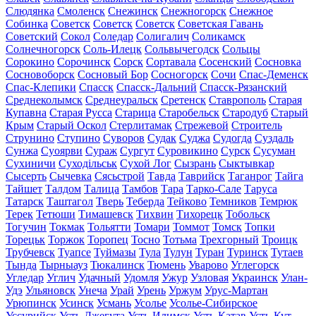
Слюдянка
Смоленск
Снежинск
Снежногорск
Снежное
Собинка
Советск
Советск
Советск
Советская Гавань
Советский
Сокол
Соледар
Солигалич
Соликамск
Солнечногорск
Соль-Илецк
Сольвычегодск
Сольцы
Сорокино
Сорочинск
Сорск
Сортавала
Сосенский
Сосновка
Сосновоборск
Сосновый Бор
Сосногорск
Сочи
Спас-Деменск
Спас-Клепики
Спасск
Спасск-Дальний
Спасск-Рязанский
Среднеколымск
Среднеуральск
Сретенск
Ставрополь
Старая
Купавна
Старая Русса
Старица
Старобельск
Стародуб
Старый
Крым
Старый Оскол
Стерлитамак
Стрежевой
Строитель
Струнино
Ступино
Суворов
Судак
Суджа
Судогда
Суздаль
Сунжа
Суоярви
Сураж
Сургут
Суровикино
Сурск
Сусуман
Сухиничи
Суходільськ
Сухой Лог
Сызрань
Сыктывкар
Сысерть
Сычевка
Сясьстрой
Тавда
Таврийск
Таганрог
Тайга
Тайшет
Талдом
Талица
Тамбов
Тара
Тарко-Сале
Таруса
Татарск
Таштагол
Тверь
Теберда
Тейково
Темников
Темрюк
Терек
Тетюши
Тимашевск
Тихвин
Тихорецк
Тобольск
Тогучин
Токмак
Тольятти
Томари
Томмот
Томск
Топки
Торецьк
Торжок
Торопец
Тосно
Тотьма
Трехгорный
Троицк
Трубчевск
Туапсе
Туймазы
Тула
Тулун
Туран
Туринск
Тутаев
Тында
Тырныауз
Тюкалинск
Тюмень
Уварово
Углегорск
Угледар
Углич
Удачный
Удомля
Ужур
Узловая
Украинск
Улан-
Удэ
Ульяновск
Унеча
Урай
Урень
Уржум
Урус-Мартан
Урюпинск
Усинск
Усмань
Усолье
Усолье-Сибирское
Уссурийск
Усть-Джегута
Усть-Илимск
Усть-Катав
Усть-Кут