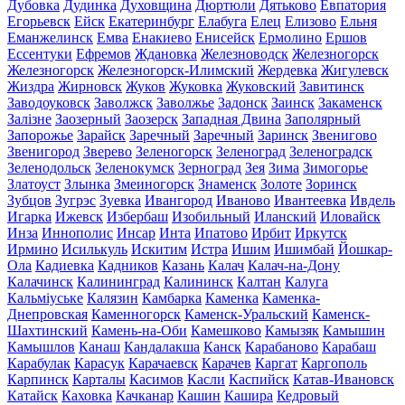
Дубовка
Дудинка
Духовщина
Дюртюли
Дятьково
Евпатория
Егорьевск
Ейск
Екатеринбург
Елабуга
Елец
Елизово
Ельня
Еманжелинск
Емва
Енакиево
Енисейск
Ермолино
Ершов
Ессентуки
Ефремов
Ждановка
Железноводск
Железногорск
Железногорск
Железногорск-Илимский
Жердевка
Жигулевск
Жиздра
Жирновск
Жуков
Жуковка
Жуковский
Завитинск
Заводоуковск
Заволжск
Заволжье
Задонск
Заинск
Закаменск
Залізне
Заозерный
Заозерск
Западная Двина
Заполярный
Запорожье
Зарайск
Заречный
Заречный
Заринск
Звенигово
Звенигород
Зверево
Зеленогорск
Зеленоград
Зеленоградск
Зеленодольск
Зеленокумск
Зерноград
Зея
Зима
Зимогорье
Златоуст
Злынка
Змеиногорск
Знаменск
Золоте
Зоринск
Зубцов
Зугрэс
Зуевка
Ивангород
Иваново
Ивантеевка
Ивдель
Игарка
Ижевск
Избербаш
Изобильный
Иланский
Иловайск
Инза
Иннополис
Инсар
Инта
Ипатово
Ирбит
Иркутск
Ирмино
Исилькуль
Искитим
Истра
Ишим
Ишимбай
Йошкар-
Ола
Кадиевка
Кадников
Казань
Калач
Калач-на-Дону
Калачинск
Калининград
Калининск
Калтан
Калуга
Кальміуське
Калязин
Камбарка
Каменка
Каменка-
Днепровская
Каменногорск
Каменск-Уральский
Каменск-
Шахтинский
Камень-на-Оби
Камешково
Камызяк
Камышин
Камышлов
Канаш
Кандалакша
Канск
Карабаново
Карабаш
Карабулак
Карасук
Карачаевск
Карачев
Каргат
Каргополь
Карпинск
Карталы
Касимов
Касли
Каспийск
Катав-Ивановск
Катайск
Каховка
Качканар
Кашин
Кашира
Кедровый