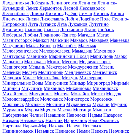
Лахденпохья
Лебедянь
Лениногорск
Ленинск
Ленинск-
Кузнецкий
Ленск
Лермонтов
Лесной
Лесозаводск
Лесосибирск
Ливны
Ликино-Дулёво
Лиман
Липецк
Липки
Лисичанск
Лиски
Лихославль
Лобня
Лодейное Поле
Лосино-
Петровский
Луга
Луганск
Луза
Лукоянов
Лутугино
Луховицы
Лысково
Лысьва
Лыткарино
Льгов
Любань
Люберцы
Любим
Людиново
Лянтор
Магадан
Магас
Магнитогорск
Майкоп
Майский
Макаров
Макарьев
Макеевка
Макушино
Малая Вишера
Малгобек
Малмыж
Малоархангельск
Малоярославец
Мамадыш
Мамоново
Мантурово
Мариинск
Мариинский Посад
Мариуполь
Маркс
Марьинка
Махачкала
Мглин
Мегион
Медвежьегорск
Медногорск
Медынь
Межгорье
Междуреченск
Мезень
Меленки
Мелеуз
Мелитополь
Менделеевск
Мензелинск
Мещовск
Миасс
Миколаївка
Микунь
Миллерово
Минеральные Воды
Минусинск
Миньяр
Мирноград
Мирный
Мирный
Миусинск
Михайлов
Михайловка
Михайловск
Михайловск
Мичуринск
Могоча
Можайск
Можга
Моздок
Молодогвардейск
Молочанск
Мончегорск
Морозовск
Моршанск
Мосальск
Моспино
Муравленко
Мураши
Мурино
Мурманск
Муром
Мценск
Мыски
Мытищи
Мышкин
Набережные Челны
Навашино
Наволоки
Надым
Назарово
Назрань
Называевск
Нальчик
Нариманов
Наро-Фоминск
Нарткала
Нарьян-Мар
Находка
Невель
Невельск
Невинномысск
Невьянск
Нелидово
Неман
Нерехта
Нерчинск