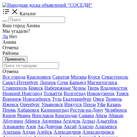
Каталог
Ваш город Анива
Мы угадали?
Да
Нет
Анива
Отмена
Районы
Применить
Отмена
Все города
Красноярск
Саратов
Москва
Курск
Севастополь
Санкт-Петербург
Липецк
Сочи
Барнаул
Магнитогорск
Ставрополь
Брянск
Набережные Челны
Тверь
Владивосток
Нижний Новгород
Тольятти
Волгоград
Новокузнецк
Томск
Воронеж
Новосибирск
Тула
Екатеринбург
Омск
Тюмень
Ижевск
Оренбург
Ульяновск
Иркутск
Пенза
Уфа
Казань
Пермь
Хабаровск
Калининград
Ростов-на-Дону
Челябинск
Киров
Рязань
Ярославль
Краснодар
Самара
Абаза
Абакан
Абдулино
Абинск
Авдеевка
Агидель
Агрыз
Адыгейск
Азнакаево
Азов
Ак-Довурак
Аксай
Алагир
Алапаевск
Алатырь
Алдан
Алейск
Александров
Александровск