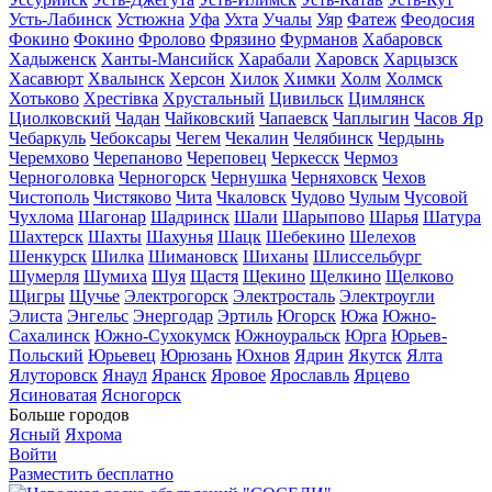
Усть-Лабинск
Устюжна
Уфа
Ухта
Учалы
Уяр
Фатеж
Феодосия
Фокино
Фокино
Фролово
Фрязино
Фурманов
Хабаровск
Хадыженск
Ханты-Мансийск
Харабали
Харовск
Харцызск
Хасавюрт
Хвалынск
Херсон
Хилок
Химки
Холм
Холмск
Хотьково
Хрестівка
Хрустальный
Цивильск
Цимлянск
Циолковский
Чадан
Чайковский
Чапаевск
Чаплыгин
Часов Яр
Чебаркуль
Чебоксары
Чегем
Чекалин
Челябинск
Чердынь
Черемхово
Черепаново
Череповец
Черкесск
Чермоз
Черноголовка
Черногорск
Чернушка
Черняховск
Чехов
Чистополь
Чистяково
Чита
Чкаловск
Чудово
Чулым
Чусовой
Чухлома
Шагонар
Шадринск
Шали
Шарыпово
Шарья
Шатура
Шахтерск
Шахты
Шахунья
Шацк
Шебекино
Шелехов
Шенкурск
Шилка
Шимановск
Шиханы
Шлиссельбург
Шумерля
Шумиха
Шуя
Щастя
Щекино
Щелкино
Щелково
Щигры
Щучье
Электрогорск
Электросталь
Электроугли
Элиста
Энгельс
Энергодар
Эртиль
Югорск
Южа
Южно-
Сахалинск
Южно-Сухокумск
Южноуральск
Юрга
Юрьев-
Польский
Юрьевец
Юрюзань
Юхнов
Ядрин
Якутск
Ялта
Ялуторовск
Янаул
Яранск
Яровое
Ярославль
Ярцево
Ясиноватая
Ясногорск
Больше городов
Ясный
Яхрома
Войти
Разместить бесплатно