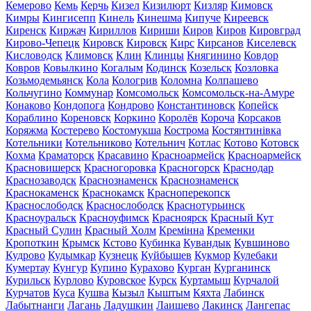
Кемерово
Кемь
Керчь
Кизел
Кизилюрт
Кизляр
Кимовск
Кимры
Кингисепп
Кинель
Кинешма
Кипуче
Киреевск
Киренск
Киржач
Кириллов
Кириши
Киров
Киров
Кировград
Кирово-Чепецк
Кировск
Кировск
Кирс
Кирсанов
Киселевск
Кисловодск
Климовск
Клин
Клинцы
Княгинино
Ковдор
Ковров
Ковылкино
Когалым
Кодинск
Козельск
Козловка
Козьмодемьянск
Кола
Кологрив
Коломна
Колпашево
Кольчугино
Коммунар
Комсомольск
Комсомольск-на-Амуре
Конаково
Кондопога
Кондрово
Константиновск
Копейск
Кораблино
Кореновск
Коркино
Королёв
Короча
Корсаков
Коряжма
Костерево
Костомукша
Кострома
Костянтинівка
Котельники
Котельниково
Котельнич
Котлас
Котово
Котовск
Кохма
Краматорск
Красавино
Красноармейск
Красноармейск
Красновишерск
Красногоровка
Красногорск
Краснодар
Краснозаводск
Краснознаменск
Краснознаменск
Краснокаменск
Краснокамск
Красноперекопск
Краснослободск
Краснослободск
Краснотурьинск
Красноуральск
Красноуфимск
Красноярск
Красный Кут
Красный Сулин
Красный Холм
Кремінна
Кременки
Кропоткин
Крымск
Кстово
Кубинка
Кувандык
Кувшиново
Кудрово
Кудымкар
Кузнецк
Куйбышев
Кукмор
Кулебаки
Кумертау
Кунгур
Купино
Курахово
Курган
Курганинск
Курильск
Курлово
Куровское
Курск
Куртамыш
Курчалой
Курчатов
Куса
Кушва
Кызыл
Кыштым
Кяхта
Лабинск
Лабытнанги
Лагань
Ладушкин
Лаишево
Лакинск
Лангепас