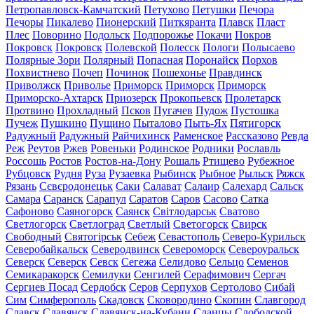
Петропавловск-Камчатский
Петухово
Петушки
Печора
Печоры
Пикалево
Пионерский
Питкяранта
Плавск
Пласт
Плес
Поворино
Подольск
Подпорожье
Покачи
Покров
Покровск
Покровск
Полевской
Полесск
Пологи
Полысаево
Полярные Зори
Полярный
Попасная
Поронайск
Порхов
Похвистнево
Почеп
Починок
Пошехонье
Правдинск
Приволжск
Приволье
Приморск
Приморск
Приморск
Приморско-Ахтарск
Приозерск
Прокопьевск
Пролетарск
Протвино
Прохладный
Псков
Пугачев
Пудож
Пустошка
Пучеж
Пушкино
Пущино
Пыталово
Пыть-Ях
Пятигорск
Радужный
Радужный
Райчихинск
Раменское
Рассказово
Ревда
Реж
Реутов
Ржев
Ровеньки
Родинское
Родники
Рославль
Россошь
Ростов
Ростов-на-Дону
Рошаль
Ртищево
Рубежное
Рубцовск
Рудня
Руза
Рузаевка
Рыбинск
Рыбное
Рыльск
Ряжск
Рязань
Сєвєродонецьк
Саки
Салават
Салаир
Салехард
Сальск
Самара
Саранск
Сарапул
Саратов
Саров
Сасово
Сатка
Сафоново
Саяногорск
Саянск
Світлодарськ
Сватово
Светлогорск
Светлоград
Светлый
Светогорск
Свирск
Свободный
Святогірськ
Себеж
Севастополь
Северо-Курильск
Северобайкальск
Северодвинск
Североморск
Североуральск
Северск
Северск
Севск
Сегежа
Селидово
Сельцо
Семенов
Семикаракорск
Семилуки
Сенгилей
Серафимович
Сергач
Сергиев Посад
Сердобск
Серов
Серпухов
Сертолово
Сибай
Сим
Симферополь
Скадовск
Сковородино
Скопин
Славгород
Славск
Славянск
Славянск-на-Кубани
Сланцы
Слободской