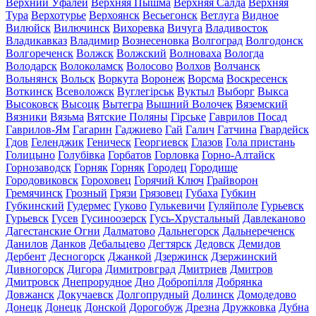
Верхний Уфалей
Верхняя Пышма
Верхняя Салда
Верхняя
Тура
Верхотурье
Верхоянск
Весьегонск
Ветлуга
Видное
Вилюйск
Вилючинск
Вихоревка
Вичуга
Владивосток
Владикавказ
Владимир
Вознесеновка
Волгоград
Волгодонск
Волгореченск
Волжск
Волжский
Волноваха
Вологда
Володарск
Волоколамск
Волосово
Волхов
Волчанск
Вольнянск
Вольск
Воркута
Воронеж
Ворсма
Воскресенск
Воткинск
Всеволожск
Вуглегірськ
Вуктыл
Выборг
Выкса
Высоковск
Высоцк
Вытегра
Вышний Волочек
Вяземский
Вязники
Вязьма
Вятские Поляны
Гірське
Гаврилов Посад
Гаврилов-Ям
Гагарин
Гаджиево
Гай
Галич
Гатчина
Гвардейск
Гдов
Геленджик
Геническ
Георгиевск
Глазов
Гола пристань
Голицыно
Голубівка
Горбатов
Горловка
Горно-Алтайск
Горнозаводск
Горняк
Горняк
Городец
Городище
Городовиковск
Гороховец
Горячий Ключ
Грайворон
Гремячинск
Грозный
Грязи
Грязовец
Губаха
Губкин
Губкинский
Гудермес
Гуково
Гулькевичи
Гуляйполе
Гурьевск
Гурьевск
Гусев
Гусиноозерск
Гусь-Хрустальный
Давлеканово
Дагестанские Огни
Далматово
Дальнегорск
Дальнереченск
Данилов
Данков
Дебальцево
Дегтярск
Дедовск
Демидов
Дербент
Десногорск
Джанкой
Дзержинск
Дзержинский
Дивногорск
Дигора
Димитровград
Дмитриев
Дмитров
Дмитровск
Днепрорудное
Дно
Добропілля
Добрянка
Довжанск
Докучаевск
Долгопрудный
Долинск
Домодедово
Донецк
Донецк
Донской
Дорогобуж
Дрезна
Дружковка
Дубна