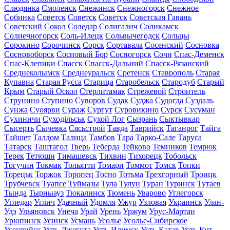
Слюдянка
Смоленск
Снежинск
Снежногорск
Снежное
Собинка
Советск
Советск
Советск
Советская Гавань
Советский
Сокол
Соледар
Солигалич
Соликамск
Солнечногорск
Соль-Илецк
Сольвычегодск
Сольцы
Сорокино
Сорочинск
Сорск
Сортавала
Сосенский
Сосновка
Сосновоборск
Сосновый Бор
Сосногорск
Сочи
Спас-Деменск
Спас-Клепики
Спасск
Спасск-Дальний
Спасск-Рязанский
Среднеколымск
Среднеуральск
Сретенск
Ставрополь
Старая
Купавна
Старая Русса
Старица
Старобельск
Стародуб
Старый
Крым
Старый Оскол
Стерлитамак
Стрежевой
Строитель
Струнино
Ступино
Суворов
Судак
Суджа
Судогда
Суздаль
Сунжа
Суоярви
Сураж
Сургут
Суровикино
Сурск
Сусуман
Сухиничи
Суходільськ
Сухой Лог
Сызрань
Сыктывкар
Сысерть
Сычевка
Сясьстрой
Тавда
Таврийск
Таганрог
Тайга
Тайшет
Талдом
Талица
Тамбов
Тара
Тарко-Сале
Таруса
Татарск
Таштагол
Тверь
Теберда
Тейково
Темников
Темрюк
Терек
Тетюши
Тимашевск
Тихвин
Тихорецк
Тобольск
Тогучин
Токмак
Тольятти
Томари
Томмот
Томск
Топки
Торецьк
Торжок
Торопец
Тосно
Тотьма
Трехгорный
Троицк
Трубчевск
Туапсе
Туймазы
Тула
Тулун
Туран
Туринск
Тутаев
Тында
Тырныауз
Тюкалинск
Тюмень
Уварово
Углегорск
Угледар
Углич
Удачный
Удомля
Ужур
Узловая
Украинск
Улан-
Удэ
Ульяновск
Унеча
Урай
Урень
Уржум
Урус-Мартан
Урюпинск
Усинск
Усмань
Усолье
Усолье-Сибирское
Уссурийск
Усть-Джегута
Усть-Илимск
Усть-Катав
Усть-Кут