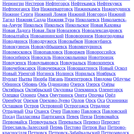
Нерюнгри
Нестеров
Нефтегорск
Нефтекамск
Нефтекумск
Нефтеюганск
Нея
Нижневартовск
Нижнекамск
Нижнеудинск
Нижние Серги
Нижний Ломов
Нижний Новгород
Нижний
Тагил
Нижняя Салда
Нижняя Тура
Николаевск
Николаевск-
на-Амуре
Никольск
Никольск
Никольское
Новая Каховка
Новая Ладога
Новая Ляля
Новоазовск
Новоалександровск
Новоалтайск
Новоаннинский
Нововоронеж
Новогродовка
Новодвинск
Новодружеск
Новозыбков
Новокубанск
Новокузнецк
Новокуйбышевск
Новомичуринск
Новомосковск
Новопавловск
Новоржев
Новороссийск
Новосибирск
Новосиль
Новосокольники
Новотроицк
Новоузенск
Новоульяновск
Новоуральск
Новохоперск
Новочебоксарск
Новочеркасск
Новошахтинск
Новый Оскол
Новый Уренгой
Ногинск
Нолинск
Норильск
Ноябрьск
Нурлат
Нытва
Нюрба
Нягань
Нязепетровск
Няндома
Облучье
Обнинск
Обоянь
Обь
Одинцово
Озерск
Озерск
Озёры
Октябрьск
Октябрьский
Окуловка
Олекминск
Оленегорск
Олешки
Олонец
Омск
Омутнинск
Онега
Опочка
Орёл
Оренбург
Орехов
Орехово-Зуево
Орлов
Орск
Оса
Осинники
Осташков
Остров
Островной
Острогожск
Отрадное
Отрадный
Оха
Оханск
Очер
Павлово
Павловск
Павловский
Посад
Палласовка
Партизанск
Певек
Пенза
Первомайск
Первомайск
Первоуральск
Перевальск
Перевоз
Пересвет
Переславль-Залесский
Пермь
Пестово
Петров Вал
Петрово-
красносілля
Петровск
Петровск-Забайкальский
Петрозаводск