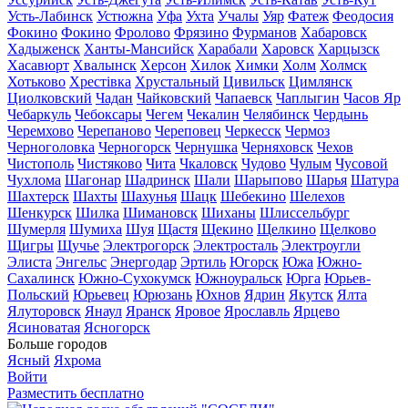
Усть-Лабинск
Устюжна
Уфа
Ухта
Учалы
Уяр
Фатеж
Феодосия
Фокино
Фокино
Фролово
Фрязино
Фурманов
Хабаровск
Хадыженск
Ханты-Мансийск
Харабали
Харовск
Харцызск
Хасавюрт
Хвалынск
Херсон
Хилок
Химки
Холм
Холмск
Хотьково
Хрестівка
Хрустальный
Цивильск
Цимлянск
Циолковский
Чадан
Чайковский
Чапаевск
Чаплыгин
Часов Яр
Чебаркуль
Чебоксары
Чегем
Чекалин
Челябинск
Чердынь
Черемхово
Черепаново
Череповец
Черкесск
Чермоз
Черноголовка
Черногорск
Чернушка
Черняховск
Чехов
Чистополь
Чистяково
Чита
Чкаловск
Чудово
Чулым
Чусовой
Чухлома
Шагонар
Шадринск
Шали
Шарыпово
Шарья
Шатура
Шахтерск
Шахты
Шахунья
Шацк
Шебекино
Шелехов
Шенкурск
Шилка
Шимановск
Шиханы
Шлиссельбург
Шумерля
Шумиха
Шуя
Щастя
Щекино
Щелкино
Щелково
Щигры
Щучье
Электрогорск
Электросталь
Электроугли
Элиста
Энгельс
Энергодар
Эртиль
Югорск
Южа
Южно-
Сахалинск
Южно-Сухокумск
Южноуральск
Юрга
Юрьев-
Польский
Юрьевец
Юрюзань
Юхнов
Ядрин
Якутск
Ялта
Ялуторовск
Янаул
Яранск
Яровое
Ярославль
Ярцево
Ясиноватая
Ясногорск
Больше городов
Ясный
Яхрома
Войти
Разместить бесплатно