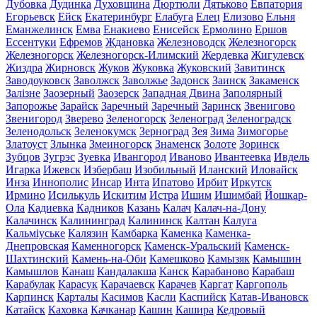
Дубовка
Дудинка
Духовщина
Дюртюли
Дятьково
Евпатория
Егорьевск
Ейск
Екатеринбург
Елабуга
Елец
Елизово
Ельня
Еманжелинск
Емва
Енакиево
Енисейск
Ермолино
Ершов
Ессентуки
Ефремов
Ждановка
Железноводск
Железногорск
Железногорск
Железногорск-Илимский
Жердевка
Жигулевск
Жиздра
Жирновск
Жуков
Жуковка
Жуковский
Завитинск
Заводоуковск
Заволжск
Заволжье
Задонск
Заинск
Закаменск
Залізне
Заозерный
Заозерск
Западная Двина
Заполярный
Запорожье
Зарайск
Заречный
Заречный
Заринск
Звенигово
Звенигород
Зверево
Зеленогорск
Зеленоград
Зеленоградск
Зеленодольск
Зеленокумск
Зерноград
Зея
Зима
Зимогорье
Златоуст
Злынка
Змеиногорск
Знаменск
Золоте
Зоринск
Зубцов
Зугрэс
Зуевка
Ивангород
Иваново
Ивантеевка
Ивдель
Игарка
Ижевск
Избербаш
Изобильный
Иланский
Иловайск
Инза
Иннополис
Инсар
Инта
Ипатово
Ирбит
Иркутск
Ирмино
Исилькуль
Искитим
Истра
Ишим
Ишимбай
Йошкар-
Ола
Кадиевка
Кадников
Казань
Калач
Калач-на-Дону
Калачинск
Калининград
Калининск
Калтан
Калуга
Кальміуське
Калязин
Камбарка
Каменка
Каменка-
Днепровская
Каменногорск
Каменск-Уральский
Каменск-
Шахтинский
Камень-на-Оби
Камешково
Камызяк
Камышин
Камышлов
Канаш
Кандалакша
Канск
Карабаново
Карабаш
Карабулак
Карасук
Карачаевск
Карачев
Каргат
Каргополь
Карпинск
Карталы
Касимов
Касли
Каспийск
Катав-Ивановск
Катайск
Каховка
Качканар
Кашин
Кашира
Кедровый