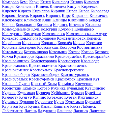
Кемерово
Кемь
Керчь
Кизел
Кизилюрт
Кизляр
Кимовск
Кимры
Кингисепп
Кинель
Кинешма
Кипуче
Киреевск
Киренск
Киржач
Кириллов
Кириши
Киров
Киров
Кировград
Кирово-Чепецк
Кировск
Кировск
Кирс
Кирсанов
Киселевск
Кисловодск
Климовск
Клин
Клинцы
Княгинино
Ковдор
Ковров
Ковылкино
Когалым
Кодинск
Козельск
Козловка
Козьмодемьянск
Кола
Кологрив
Коломна
Колпашево
Кольчугино
Коммунар
Комсомольск
Комсомольск-на-Амуре
Конаково
Кондопога
Кондрово
Константиновск
Копейск
Кораблино
Кореновск
Коркино
Королёв
Короча
Корсаков
Коряжма
Костерево
Костомукша
Кострома
Костянтинівка
Котельники
Котельниково
Котельнич
Котлас
Котово
Котовск
Кохма
Краматорск
Красавино
Красноармейск
Красноармейск
Красновишерск
Красногоровка
Красногорск
Краснодар
Краснозаводск
Краснознаменск
Краснознаменск
Краснокаменск
Краснокамск
Красноперекопск
Краснослободск
Краснослободск
Краснотурьинск
Красноуральск
Красноуфимск
Красноярск
Красный Кут
Красный Сулин
Красный Холм
Кремінна
Кременки
Кропоткин
Крымск
Кстово
Кубинка
Кувандык
Кувшиново
Кудрово
Кудымкар
Кузнецк
Куйбышев
Кукмор
Кулебаки
Кумертау
Кунгур
Купино
Курахово
Курган
Курганинск
Курильск
Курлово
Куровское
Курск
Куртамыш
Курчалой
Курчатов
Куса
Кушва
Кызыл
Кыштым
Кяхта
Лабинск
Лабытнанги
Лагань
Ладушкин
Лаишево
Лакинск
Лангепас