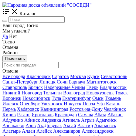
Каталог
Ваш город Тосно
Мы угадали?
Да
Нет
Тосно
Отмена
Районы
Применить
Отмена
Все города
Красноярск
Саратов
Москва
Курск
Севастополь
Санкт-Петербург
Липецк
Сочи
Барнаул
Магнитогорск
Ставрополь
Брянск
Набережные Челны
Тверь
Владивосток
Нижний Новгород
Тольятти
Волгоград
Новокузнецк
Томск
Воронеж
Новосибирск
Тула
Екатеринбург
Омск
Тюмень
Ижевск
Оренбург
Ульяновск
Иркутск
Пенза
Уфа
Казань
Пермь
Хабаровск
Калининград
Ростов-на-Дону
Челябинск
Киров
Рязань
Ярославль
Краснодар
Самара
Абаза
Абакан
Абдулино
Абинск
Авдеевка
Агидель
Агрыз
Адыгейск
Азнакаево
Азов
Ак-Довурак
Аксай
Алагир
Алапаевск
Алатырь
Алдан
Алейск
Александров
Александровск