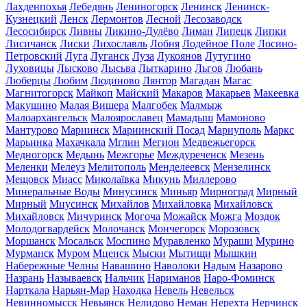
Лахденпохья
Лебедянь
Лениногорск
Ленинск
Ленинск-
Кузнецкий
Ленск
Лермонтов
Лесной
Лесозаводск
Лесосибирск
Ливны
Ликино-Дулёво
Лиман
Липецк
Липки
Лисичанск
Лиски
Лихославль
Лобня
Лодейное Поле
Лосино-
Петровский
Луга
Луганск
Луза
Лукоянов
Лутугино
Луховицы
Лысково
Лысьва
Лыткарино
Льгов
Любань
Люберцы
Любим
Людиново
Лянтор
Магадан
Магас
Магнитогорск
Майкоп
Майский
Макаров
Макарьев
Макеевка
Макушино
Малая Вишера
Малгобек
Малмыж
Малоархангельск
Малоярославец
Мамадыш
Мамоново
Мантурово
Мариинск
Мариинский Посад
Мариуполь
Маркс
Марьинка
Махачкала
Мглин
Мегион
Медвежьегорск
Медногорск
Медынь
Межгорье
Междуреченск
Мезень
Меленки
Мелеуз
Мелитополь
Менделеевск
Мензелинск
Мещовск
Миасс
Миколаївка
Микунь
Миллерово
Минеральные Воды
Минусинск
Миньяр
Мирноград
Мирный
Мирный
Миусинск
Михайлов
Михайловка
Михайловск
Михайловск
Мичуринск
Могоча
Можайск
Можга
Моздок
Молодогвардейск
Молочанск
Мончегорск
Морозовск
Моршанск
Мосальск
Моспино
Муравленко
Мураши
Мурино
Мурманск
Муром
Мценск
Мыски
Мытищи
Мышкин
Набережные Челны
Навашино
Наволоки
Надым
Назарово
Назрань
Называевск
Нальчик
Нариманов
Наро-Фоминск
Нарткала
Нарьян-Мар
Находка
Невель
Невельск
Невинномысск
Невьянск
Нелидово
Неман
Нерехта
Нерчинск