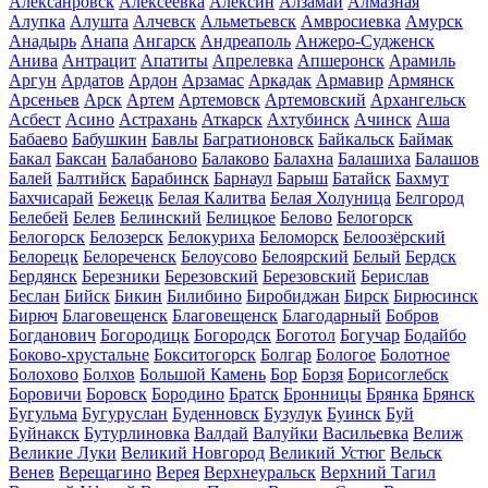
Алексанровск
Алексеевка
Алексин
Алзамай
Алмазная
Алупка
Алушта
Алчевск
Альметьевск
Амвросиевка
Амурск
Анадырь
Анапа
Ангарск
Андреаполь
Анжеро-Судженск
Анива
Антрацит
Апатиты
Апрелевка
Апшеронск
Арамиль
Аргун
Ардатов
Ардон
Арзамас
Аркадак
Армавир
Армянск
Арсеньев
Арск
Артем
Артемовск
Артемовский
Архангельск
Асбест
Асино
Астрахань
Аткарск
Ахтубинск
Ачинск
Аша
Бабаево
Бабушкин
Бавлы
Багратионовск
Байкальск
Баймак
Бакал
Баксан
Балабаново
Балаково
Балахна
Балашиха
Балашов
Балей
Балтийск
Барабинск
Барнаул
Барыш
Батайск
Бахмут
Бахчисарай
Бежецк
Белая Калитва
Белая Холуница
Белгород
Белебей
Белев
Белинский
Белицкое
Белово
Белогорск
Белогорск
Белозерск
Белокуриха
Беломорск
Белоозёрский
Белорецк
Белореченск
Белоусово
Белоярский
Белый
Бердск
Бердянск
Березники
Березовский
Березовский
Берислав
Беслан
Бийск
Бикин
Билибино
Биробиджан
Бирск
Бирюсинск
Бирюч
Благовещенск
Благовещенск
Благодарный
Бобров
Богданович
Богородицк
Богородск
Боготол
Богучар
Бодайбо
Боково-хрустальне
Бокситогорск
Болгар
Бологое
Болотное
Болохово
Болхов
Большой Камень
Бор
Борзя
Борисоглебск
Боровичи
Боровск
Бородино
Братск
Бронницы
Брянка
Брянск
Бугульма
Бугуруслан
Буденновск
Бузулук
Буинск
Буй
Буйнакск
Бутурлиновка
Валдай
Валуйки
Васильевка
Велиж
Великие Луки
Великий Новгород
Великий Устюг
Вельск
Венев
Верещагино
Верея
Верхнеуральск
Верхний Тагил