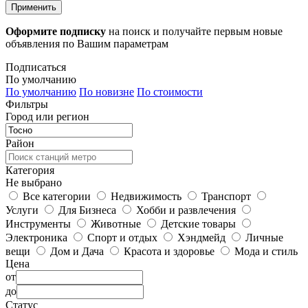
Применить
Оформите подписку
на поиск и получайте первым новые
объявления по Вашим параметрам
Подписаться
По умолчанию
По умолчанию
По новизне
По стоимости
Фильтры
Город или регион
Район
Категория
Не выбрано
Все категории
Недвижимость
Транспорт
Услуги
Для Бизнеса
Хобби и развлечения
Инструменты
Животные
Детские товары
Электроника
Спорт и отдых
Хэндмейд
Личные
вещи
Дом и Дача
Красота и здоровье
Мода и стиль
Цена
от
до
Статус