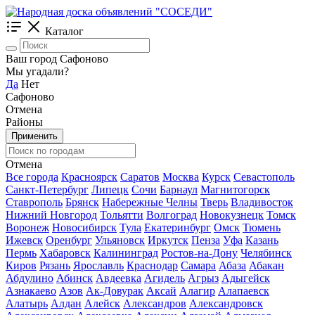
Каталог
Ваш город Сафоново
Мы угадали?
Да
Нет
Сафоново
Отмена
Районы
Применить
Отмена
Все города
Красноярск
Саратов
Москва
Курск
Севастополь
Санкт-Петербург
Липецк
Сочи
Барнаул
Магнитогорск
Ставрополь
Брянск
Набережные Челны
Тверь
Владивосток
Нижний Новгород
Тольятти
Волгоград
Новокузнецк
Томск
Воронеж
Новосибирск
Тула
Екатеринбург
Омск
Тюмень
Ижевск
Оренбург
Ульяновск
Иркутск
Пенза
Уфа
Казань
Пермь
Хабаровск
Калининград
Ростов-на-Дону
Челябинск
Киров
Рязань
Ярославль
Краснодар
Самара
Абаза
Абакан
Абдулино
Абинск
Авдеевка
Агидель
Агрыз
Адыгейск
Азнакаево
Азов
Ак-Довурак
Аксай
Алагир
Алапаевск
Алатырь
Алдан
Алейск
Александров
Александровск