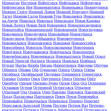
Нерюнгри
Нестеров
Нефтегорск
Нефтекамск
Нефтекумск
Нефтеюганск
Нея
Нижневартовск
Нижнекамск
Нижнеудинск
Нижние Серги
Нижний Ломов
Нижний Новгород
Нижний
Тагил
Нижняя Салда
Нижняя Тура
Николаевск
Николаевск-
на-Амуре
Никольск
Никольск
Никольское
Новая Каховка
Новая Ладога
Новая Ляля
Новоазовск
Новоалександровск
Новоалтайск
Новоаннинский
Нововоронеж
Новогродовка
Новодвинск
Новодружеск
Новозыбков
Новокубанск
Новокузнецк
Новокуйбышевск
Новомичуринск
Новомосковск
Новопавловск
Новоржев
Новороссийск
Новосибирск
Новосиль
Новосокольники
Новотроицк
Новоузенск
Новоульяновск
Новоуральск
Новохоперск
Новочебоксарск
Новочеркасск
Новошахтинск
Новый Оскол
Новый Уренгой
Ногинск
Нолинск
Норильск
Ноябрьск
Нурлат
Нытва
Нюрба
Нягань
Нязепетровск
Няндома
Облучье
Обнинск
Обоянь
Обь
Одинцово
Озерск
Озерск
Озёры
Октябрьск
Октябрьский
Окуловка
Олекминск
Оленегорск
Олешки
Олонец
Омск
Омутнинск
Онега
Опочка
Орёл
Оренбург
Орехов
Орехово-Зуево
Орлов
Орск
Оса
Осинники
Осташков
Остров
Островной
Острогожск
Отрадное
Отрадный
Оха
Оханск
Очер
Павлово
Павловск
Павловский
Посад
Палласовка
Партизанск
Певек
Пенза
Первомайск
Первомайск
Первоуральск
Перевальск
Перевоз
Пересвет
Переславль-Залесский
Пермь
Пестово
Петров Вал
Петрово-
красносілля
Петровск
Петровск-Забайкальский
Петрозаводск