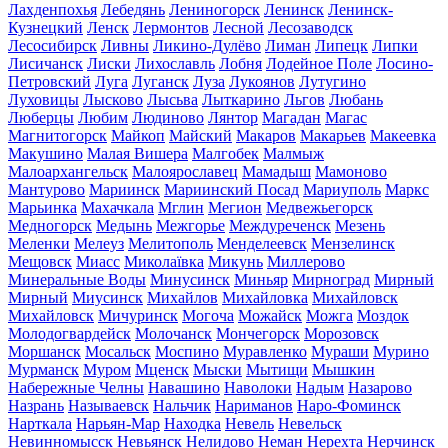
Лахденпохья
Лебедянь
Лениногорск
Ленинск
Ленинск-
Кузнецкий
Ленск
Лермонтов
Лесной
Лесозаводск
Лесосибирск
Ливны
Ликино-Дулёво
Лиман
Липецк
Липки
Лисичанск
Лиски
Лихославль
Лобня
Лодейное Поле
Лосино-
Петровский
Луга
Луганск
Луза
Лукоянов
Лутугино
Луховицы
Лысково
Лысьва
Лыткарино
Льгов
Любань
Люберцы
Любим
Людиново
Лянтор
Магадан
Магас
Магнитогорск
Майкоп
Майский
Макаров
Макарьев
Макеевка
Макушино
Малая Вишера
Малгобек
Малмыж
Малоархангельск
Малоярославец
Мамадыш
Мамоново
Мантурово
Мариинск
Мариинский Посад
Мариуполь
Маркс
Марьинка
Махачкала
Мглин
Мегион
Медвежьегорск
Медногорск
Медынь
Межгорье
Междуреченск
Мезень
Меленки
Мелеуз
Мелитополь
Менделеевск
Мензелинск
Мещовск
Миасс
Миколаївка
Микунь
Миллерово
Минеральные Воды
Минусинск
Миньяр
Мирноград
Мирный
Мирный
Миусинск
Михайлов
Михайловка
Михайловск
Михайловск
Мичуринск
Могоча
Можайск
Можга
Моздок
Молодогвардейск
Молочанск
Мончегорск
Морозовск
Моршанск
Мосальск
Моспино
Муравленко
Мураши
Мурино
Мурманск
Муром
Мценск
Мыски
Мытищи
Мышкин
Набережные Челны
Навашино
Наволоки
Надым
Назарово
Назрань
Называевск
Нальчик
Нариманов
Наро-Фоминск
Нарткала
Нарьян-Мар
Находка
Невель
Невельск
Невинномысск
Невьянск
Нелидово
Неман
Нерехта
Нерчинск