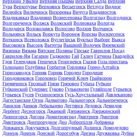
Верхний Уфалей
Верхняя Пышма
Верхняя Салда
Верхняя
Тура
Верхотурье
Верхоянск
Весьегонск
Ветлуга
Видное
Вилюйск
Вилючинск
Вихоревка
Вичуга
Владивосток
Владикавказ
Владимир
Вознесеновка
Волгоград
Волгодонск
Волгореченск
Волжск
Волжский
Волноваха
Вологда
Володарск
Волоколамск
Волосово
Волхов
Волчанск
Вольнянск
Вольск
Воркута
Воронеж
Ворсма
Воскресенск
Воткинск
Всеволожск
Вуглегірськ
Вуктыл
Выборг
Выкса
Высоковск
Высоцк
Вытегра
Вышний Волочек
Вяземский
Вязники
Вязьма
Вятские Поляны
Гірське
Гаврилов Посад
Гаврилов-Ям
Гагарин
Гаджиево
Гай
Галич
Гатчина
Гвардейск
Гдов
Геленджик
Геническ
Георгиевск
Глазов
Гола пристань
Голицыно
Голубівка
Горбатов
Горловка
Горно-Алтайск
Горнозаводск
Горняк
Горняк
Городец
Городище
Городовиковск
Гороховец
Горячий Ключ
Грайворон
Гремячинск
Грозный
Грязи
Грязовец
Губаха
Губкин
Губкинский
Гудермес
Гуково
Гулькевичи
Гуляйполе
Гурьевск
Гурьевск
Гусев
Гусиноозерск
Гусь-Хрустальный
Давлеканово
Дагестанские Огни
Далматово
Дальнегорск
Дальнереченск
Данилов
Данков
Дебальцево
Дегтярск
Дедовск
Демидов
Дербент
Десногорск
Джанкой
Дзержинск
Дзержинский
Дивногорск
Дигора
Димитровград
Дмитриев
Дмитров
Дмитровск
Днепрорудное
Дно
Добропілля
Добрянка
Довжанск
Докучаевск
Долгопрудный
Долинск
Домодедово
Донецк
Донецк
Донской
Дорогобуж
Дрезна
Дружковка
Дубна