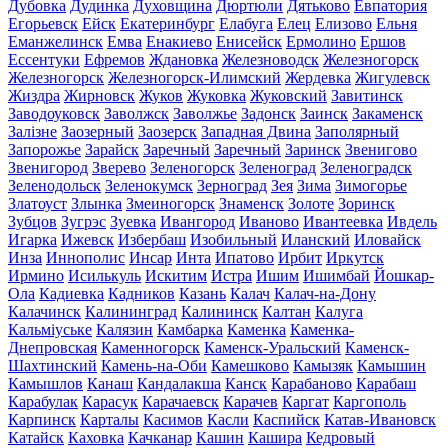
Дубовка
Дудинка
Духовщина
Дюртюли
Дятьково
Евпатория
Егорьевск
Ейск
Екатеринбург
Елабуга
Елец
Елизово
Ельня
Еманжелинск
Емва
Енакиево
Енисейск
Ермолино
Ершов
Ессентуки
Ефремов
Ждановка
Железноводск
Железногорск
Железногорск
Железногорск-Илимский
Жердевка
Жигулевск
Жиздра
Жирновск
Жуков
Жуковка
Жуковский
Завитинск
Заводоуковск
Заволжск
Заволжье
Задонск
Заинск
Закаменск
Залізне
Заозерный
Заозерск
Западная Двина
Заполярный
Запорожье
Зарайск
Заречный
Заречный
Заринск
Звенигово
Звенигород
Зверево
Зеленогорск
Зеленоград
Зеленоградск
Зеленодольск
Зеленокумск
Зерноград
Зея
Зима
Зимогорье
Златоуст
Злынка
Змеиногорск
Знаменск
Золоте
Зоринск
Зубцов
Зугрэс
Зуевка
Ивангород
Иваново
Ивантеевка
Ивдель
Игарка
Ижевск
Избербаш
Изобильный
Иланский
Иловайск
Инза
Иннополис
Инсар
Инта
Ипатово
Ирбит
Иркутск
Ирмино
Исилькуль
Искитим
Истра
Ишим
Ишимбай
Йошкар-
Ола
Кадиевка
Кадников
Казань
Калач
Калач-на-Дону
Калачинск
Калининград
Калининск
Калтан
Калуга
Кальміуське
Калязин
Камбарка
Каменка
Каменка-
Днепровская
Каменногорск
Каменск-Уральский
Каменск-
Шахтинский
Камень-на-Оби
Камешково
Камызяк
Камышин
Камышлов
Канаш
Кандалакша
Канск
Карабаново
Карабаш
Карабулак
Карасук
Карачаевск
Карачев
Каргат
Каргополь
Карпинск
Карталы
Касимов
Касли
Каспийск
Катав-Ивановск
Катайск
Каховка
Качканар
Кашин
Кашира
Кедровый