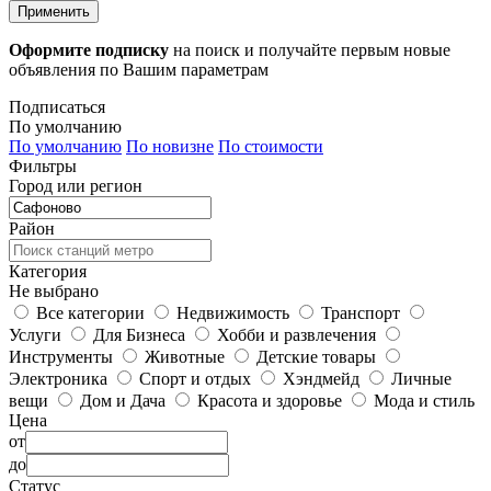
Применить
Оформите подписку
на поиск и получайте первым новые
объявления по Вашим параметрам
Подписаться
По умолчанию
По умолчанию
По новизне
По стоимости
Фильтры
Город или регион
Район
Категория
Не выбрано
Все категории
Недвижимость
Транспорт
Услуги
Для Бизнеса
Хобби и развлечения
Инструменты
Животные
Детские товары
Электроника
Спорт и отдых
Хэндмейд
Личные
вещи
Дом и Дача
Красота и здоровье
Мода и стиль
Цена
от
до
Статус