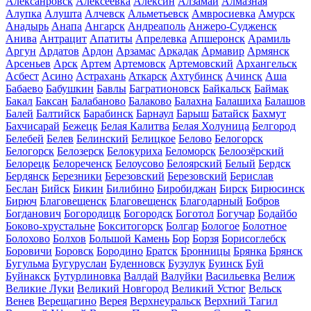
Алексанровск
Алексеевка
Алексин
Алзамай
Алмазная
Алупка
Алушта
Алчевск
Альметьевск
Амвросиевка
Амурск
Анадырь
Анапа
Ангарск
Андреаполь
Анжеро-Судженск
Анива
Антрацит
Апатиты
Апрелевка
Апшеронск
Арамиль
Аргун
Ардатов
Ардон
Арзамас
Аркадак
Армавир
Армянск
Арсеньев
Арск
Артем
Артемовск
Артемовский
Архангельск
Асбест
Асино
Астрахань
Аткарск
Ахтубинск
Ачинск
Аша
Бабаево
Бабушкин
Бавлы
Багратионовск
Байкальск
Баймак
Бакал
Баксан
Балабаново
Балаково
Балахна
Балашиха
Балашов
Балей
Балтийск
Барабинск
Барнаул
Барыш
Батайск
Бахмут
Бахчисарай
Бежецк
Белая Калитва
Белая Холуница
Белгород
Белебей
Белев
Белинский
Белицкое
Белово
Белогорск
Белогорск
Белозерск
Белокуриха
Беломорск
Белоозёрский
Белорецк
Белореченск
Белоусово
Белоярский
Белый
Бердск
Бердянск
Березники
Березовский
Березовский
Берислав
Беслан
Бийск
Бикин
Билибино
Биробиджан
Бирск
Бирюсинск
Бирюч
Благовещенск
Благовещенск
Благодарный
Бобров
Богданович
Богородицк
Богородск
Боготол
Богучар
Бодайбо
Боково-хрустальне
Бокситогорск
Болгар
Бологое
Болотное
Болохово
Болхов
Большой Камень
Бор
Борзя
Борисоглебск
Боровичи
Боровск
Бородино
Братск
Бронницы
Брянка
Брянск
Бугульма
Бугуруслан
Буденновск
Бузулук
Буинск
Буй
Буйнакск
Бутурлиновка
Валдай
Валуйки
Васильевка
Велиж
Великие Луки
Великий Новгород
Великий Устюг
Вельск
Венев
Верещагино
Верея
Верхнеуральск
Верхний Тагил