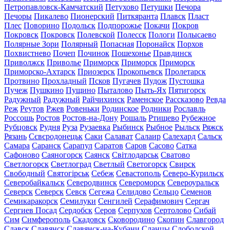
Петропавловск-Камчатский
Петухово
Петушки
Печора
Печоры
Пикалево
Пионерский
Питкяранта
Плавск
Пласт
Плес
Поворино
Подольск
Подпорожье
Покачи
Покров
Покровск
Покровск
Полевской
Полесск
Пологи
Полысаево
Полярные Зори
Полярный
Попасная
Поронайск
Порхов
Похвистнево
Почеп
Починок
Пошехонье
Правдинск
Приволжск
Приволье
Приморск
Приморск
Приморск
Приморско-Ахтарск
Приозерск
Прокопьевск
Пролетарск
Протвино
Прохладный
Псков
Пугачев
Пудож
Пустошка
Пучеж
Пушкино
Пущино
Пыталово
Пыть-Ях
Пятигорск
Радужный
Радужный
Райчихинск
Раменское
Рассказово
Ревда
Реж
Реутов
Ржев
Ровеньки
Родинское
Родники
Рославль
Россошь
Ростов
Ростов-на-Дону
Рошаль
Ртищево
Рубежное
Рубцовск
Рудня
Руза
Рузаевка
Рыбинск
Рыбное
Рыльск
Ряжск
Рязань
Сєвєродонецьк
Саки
Салават
Салаир
Салехард
Сальск
Самара
Саранск
Сарапул
Саратов
Саров
Сасово
Сатка
Сафоново
Саяногорск
Саянск
Світлодарськ
Сватово
Светлогорск
Светлоград
Светлый
Светогорск
Свирск
Свободный
Святогірськ
Себеж
Севастополь
Северо-Курильск
Северобайкальск
Северодвинск
Североморск
Североуральск
Северск
Северск
Севск
Сегежа
Селидово
Сельцо
Семенов
Семикаракорск
Семилуки
Сенгилей
Серафимович
Сергач
Сергиев Посад
Сердобск
Серов
Серпухов
Сертолово
Сибай
Сим
Симферополь
Скадовск
Сковородино
Скопин
Славгород
Славск
Славянск
Славянск-на-Кубани
Сланцы
Слободской