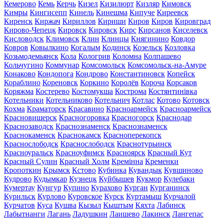
Кемерово
Кемь
Керчь
Кизел
Кизилюрт
Кизляр
Кимовск
Кимры
Кингисепп
Кинель
Кинешма
Кипуче
Киреевск
Киренск
Киржач
Кириллов
Кириши
Киров
Киров
Кировград
Кирово-Чепецк
Кировск
Кировск
Кирс
Кирсанов
Киселевск
Кисловодск
Климовск
Клин
Клинцы
Княгинино
Ковдор
Ковров
Ковылкино
Когалым
Кодинск
Козельск
Козловка
Козьмодемьянск
Кола
Кологрив
Коломна
Колпашево
Кольчугино
Коммунар
Комсомольск
Комсомольск-на-Амуре
Конаково
Кондопога
Кондрово
Константиновск
Копейск
Кораблино
Кореновск
Коркино
Королёв
Короча
Корсаков
Коряжма
Костерево
Костомукша
Кострома
Костянтинівка
Котельники
Котельниково
Котельнич
Котлас
Котово
Котовск
Кохма
Краматорск
Красавино
Красноармейск
Красноармейск
Красновишерск
Красногоровка
Красногорск
Краснодар
Краснозаводск
Краснознаменск
Краснознаменск
Краснокаменск
Краснокамск
Красноперекопск
Краснослободск
Краснослободск
Краснотурьинск
Красноуральск
Красноуфимск
Красноярск
Красный Кут
Красный Сулин
Красный Холм
Кремінна
Кременки
Кропоткин
Крымск
Кстово
Кубинка
Кувандык
Кувшиново
Кудрово
Кудымкар
Кузнецк
Куйбышев
Кукмор
Кулебаки
Кумертау
Кунгур
Купино
Курахово
Курган
Курганинск
Курильск
Курлово
Куровское
Курск
Куртамыш
Курчалой
Курчатов
Куса
Кушва
Кызыл
Кыштым
Кяхта
Лабинск
Лабытнанги
Лагань
Ладушкин
Лаишево
Лакинск
Лангепас