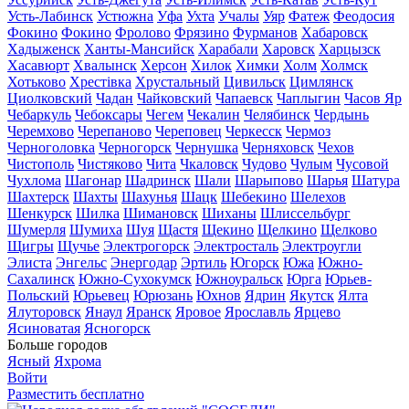
Усть-Лабинск
Устюжна
Уфа
Ухта
Учалы
Уяр
Фатеж
Феодосия
Фокино
Фокино
Фролово
Фрязино
Фурманов
Хабаровск
Хадыженск
Ханты-Мансийск
Харабали
Харовск
Харцызск
Хасавюрт
Хвалынск
Херсон
Хилок
Химки
Холм
Холмск
Хотьково
Хрестівка
Хрустальный
Цивильск
Цимлянск
Циолковский
Чадан
Чайковский
Чапаевск
Чаплыгин
Часов Яр
Чебаркуль
Чебоксары
Чегем
Чекалин
Челябинск
Чердынь
Черемхово
Черепаново
Череповец
Черкесск
Чермоз
Черноголовка
Черногорск
Чернушка
Черняховск
Чехов
Чистополь
Чистяково
Чита
Чкаловск
Чудово
Чулым
Чусовой
Чухлома
Шагонар
Шадринск
Шали
Шарыпово
Шарья
Шатура
Шахтерск
Шахты
Шахунья
Шацк
Шебекино
Шелехов
Шенкурск
Шилка
Шимановск
Шиханы
Шлиссельбург
Шумерля
Шумиха
Шуя
Щастя
Щекино
Щелкино
Щелково
Щигры
Щучье
Электрогорск
Электросталь
Электроугли
Элиста
Энгельс
Энергодар
Эртиль
Югорск
Южа
Южно-
Сахалинск
Южно-Сухокумск
Южноуральск
Юрга
Юрьев-
Польский
Юрьевец
Юрюзань
Юхнов
Ядрин
Якутск
Ялта
Ялуторовск
Янаул
Яранск
Яровое
Ярославль
Ярцево
Ясиноватая
Ясногорск
Больше городов
Ясный
Яхрома
Войти
Разместить бесплатно