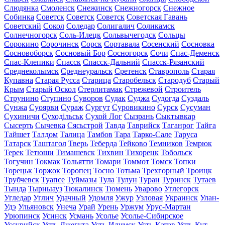
Слюдянка
Смоленск
Снежинск
Снежногорск
Снежное
Собинка
Советск
Советск
Советск
Советская Гавань
Советский
Сокол
Соледар
Солигалич
Соликамск
Солнечногорск
Соль-Илецк
Сольвычегодск
Сольцы
Сорокино
Сорочинск
Сорск
Сортавала
Сосенский
Сосновка
Сосновоборск
Сосновый Бор
Сосногорск
Сочи
Спас-Деменск
Спас-Клепики
Спасск
Спасск-Дальний
Спасск-Рязанский
Среднеколымск
Среднеуральск
Сретенск
Ставрополь
Старая
Купавна
Старая Русса
Старица
Старобельск
Стародуб
Старый
Крым
Старый Оскол
Стерлитамак
Стрежевой
Строитель
Струнино
Ступино
Суворов
Судак
Суджа
Судогда
Суздаль
Сунжа
Суоярви
Сураж
Сургут
Суровикино
Сурск
Сусуман
Сухиничи
Суходільськ
Сухой Лог
Сызрань
Сыктывкар
Сысерть
Сычевка
Сясьстрой
Тавда
Таврийск
Таганрог
Тайга
Тайшет
Талдом
Талица
Тамбов
Тара
Тарко-Сале
Таруса
Татарск
Таштагол
Тверь
Теберда
Тейково
Темников
Темрюк
Терек
Тетюши
Тимашевск
Тихвин
Тихорецк
Тобольск
Тогучин
Токмак
Тольятти
Томари
Томмот
Томск
Топки
Торецьк
Торжок
Торопец
Тосно
Тотьма
Трехгорный
Троицк
Трубчевск
Туапсе
Туймазы
Тула
Тулун
Туран
Туринск
Тутаев
Тында
Тырныауз
Тюкалинск
Тюмень
Уварово
Углегорск
Угледар
Углич
Удачный
Удомля
Ужур
Узловая
Украинск
Улан-
Удэ
Ульяновск
Унеча
Урай
Урень
Уржум
Урус-Мартан
Урюпинск
Усинск
Усмань
Усолье
Усолье-Сибирское
Уссурийск
Усть-Джегута
Усть-Илимск
Усть-Катав
Усть-Кут