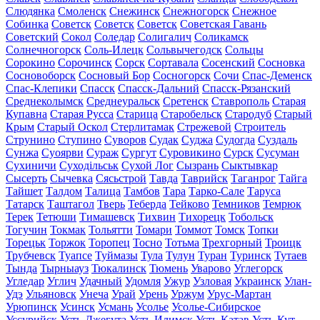
Слюдянка
Смоленск
Снежинск
Снежногорск
Снежное
Собинка
Советск
Советск
Советск
Советская Гавань
Советский
Сокол
Соледар
Солигалич
Соликамск
Солнечногорск
Соль-Илецк
Сольвычегодск
Сольцы
Сорокино
Сорочинск
Сорск
Сортавала
Сосенский
Сосновка
Сосновоборск
Сосновый Бор
Сосногорск
Сочи
Спас-Деменск
Спас-Клепики
Спасск
Спасск-Дальний
Спасск-Рязанский
Среднеколымск
Среднеуральск
Сретенск
Ставрополь
Старая
Купавна
Старая Русса
Старица
Старобельск
Стародуб
Старый
Крым
Старый Оскол
Стерлитамак
Стрежевой
Строитель
Струнино
Ступино
Суворов
Судак
Суджа
Судогда
Суздаль
Сунжа
Суоярви
Сураж
Сургут
Суровикино
Сурск
Сусуман
Сухиничи
Суходільськ
Сухой Лог
Сызрань
Сыктывкар
Сысерть
Сычевка
Сясьстрой
Тавда
Таврийск
Таганрог
Тайга
Тайшет
Талдом
Талица
Тамбов
Тара
Тарко-Сале
Таруса
Татарск
Таштагол
Тверь
Теберда
Тейково
Темников
Темрюк
Терек
Тетюши
Тимашевск
Тихвин
Тихорецк
Тобольск
Тогучин
Токмак
Тольятти
Томари
Томмот
Томск
Топки
Торецьк
Торжок
Торопец
Тосно
Тотьма
Трехгорный
Троицк
Трубчевск
Туапсе
Туймазы
Тула
Тулун
Туран
Туринск
Тутаев
Тында
Тырныауз
Тюкалинск
Тюмень
Уварово
Углегорск
Угледар
Углич
Удачный
Удомля
Ужур
Узловая
Украинск
Улан-
Удэ
Ульяновск
Унеча
Урай
Урень
Уржум
Урус-Мартан
Урюпинск
Усинск
Усмань
Усолье
Усолье-Сибирское
Уссурийск
Усть-Джегута
Усть-Илимск
Усть-Катав
Усть-Кут