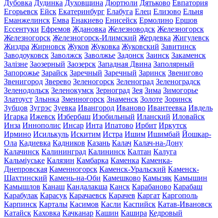
Дубовка
Дудинка
Духовщина
Дюртюли
Дятьково
Евпатория
Егорьевск
Ейск
Екатеринбург
Елабуга
Елец
Елизово
Ельня
Еманжелинск
Емва
Енакиево
Енисейск
Ермолино
Ершов
Ессентуки
Ефремов
Ждановка
Железноводск
Железногорск
Железногорск
Железногорск-Илимский
Жердевка
Жигулевск
Жиздра
Жирновск
Жуков
Жуковка
Жуковский
Завитинск
Заводоуковск
Заволжск
Заволжье
Задонск
Заинск
Закаменск
Залізне
Заозерный
Заозерск
Западная Двина
Заполярный
Запорожье
Зарайск
Заречный
Заречный
Заринск
Звенигово
Звенигород
Зверево
Зеленогорск
Зеленоград
Зеленоградск
Зеленодольск
Зеленокумск
Зерноград
Зея
Зима
Зимогорье
Златоуст
Злынка
Змеиногорск
Знаменск
Золоте
Зоринск
Зубцов
Зугрэс
Зуевка
Ивангород
Иваново
Ивантеевка
Ивдель
Игарка
Ижевск
Избербаш
Изобильный
Иланский
Иловайск
Инза
Иннополис
Инсар
Инта
Ипатово
Ирбит
Иркутск
Ирмино
Исилькуль
Искитим
Истра
Ишим
Ишимбай
Йошкар-
Ола
Кадиевка
Кадников
Казань
Калач
Калач-на-Дону
Калачинск
Калининград
Калининск
Калтан
Калуга
Кальміуське
Калязин
Камбарка
Каменка
Каменка-
Днепровская
Каменногорск
Каменск-Уральский
Каменск-
Шахтинский
Камень-на-Оби
Камешково
Камызяк
Камышин
Камышлов
Канаш
Кандалакша
Канск
Карабаново
Карабаш
Карабулак
Карасук
Карачаевск
Карачев
Каргат
Каргополь
Карпинск
Карталы
Касимов
Касли
Каспийск
Катав-Ивановск
Катайск
Каховка
Качканар
Кашин
Кашира
Кедровый