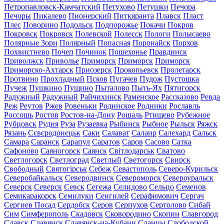
Петропавловск-Камчатский
Петухово
Петушки
Печора
Печоры
Пикалево
Пионерский
Питкяранта
Плавск
Пласт
Плес
Поворино
Подольск
Подпорожье
Покачи
Покров
Покровск
Покровск
Полевской
Полесск
Пологи
Полысаево
Полярные Зори
Полярный
Попасная
Поронайск
Порхов
Похвистнево
Почеп
Починок
Пошехонье
Правдинск
Приволжск
Приволье
Приморск
Приморск
Приморск
Приморско-Ахтарск
Приозерск
Прокопьевск
Пролетарск
Протвино
Прохладный
Псков
Пугачев
Пудож
Пустошка
Пучеж
Пушкино
Пущино
Пыталово
Пыть-Ях
Пятигорск
Радужный
Радужный
Райчихинск
Раменское
Рассказово
Ревда
Реж
Реутов
Ржев
Ровеньки
Родинское
Родники
Рославль
Россошь
Ростов
Ростов-на-Дону
Рошаль
Ртищево
Рубежное
Рубцовск
Рудня
Руза
Рузаевка
Рыбинск
Рыбное
Рыльск
Ряжск
Рязань
Сєвєродонецьк
Саки
Салават
Салаир
Салехард
Сальск
Самара
Саранск
Сарапул
Саратов
Саров
Сасово
Сатка
Сафоново
Саяногорск
Саянск
Світлодарськ
Сватово
Светлогорск
Светлоград
Светлый
Светогорск
Свирск
Свободный
Святогірськ
Себеж
Севастополь
Северо-Курильск
Северобайкальск
Северодвинск
Североморск
Североуральск
Северск
Северск
Севск
Сегежа
Селидово
Сельцо
Семенов
Семикаракорск
Семилуки
Сенгилей
Серафимович
Сергач
Сергиев Посад
Сердобск
Серов
Серпухов
Сертолово
Сибай
Сим
Симферополь
Скадовск
Сковородино
Скопин
Славгород
Славск
Славянск
Славянск-на-Кубани
Сланцы
Слободской