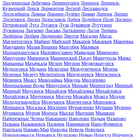
Лахденпохья
Лебедянь
Лениногорск
Ленинск
Ленинск-
Кузнецкий
Ленск
Лермонтов
Лесной
Лесозаводск
Лесосибирск
Ливны
Ликино-Дулёво
Лиман
Липецк
Липки
Лисичанск
Лиски
Лихославль
Лобня
Лодейное Поле
Лосино-
Петровский
Луга
Луганск
Луза
Лукоянов
Лутугино
Луховицы
Лысково
Лысьва
Лыткарино
Льгов
Любань
Люберцы
Любим
Людиново
Лянтор
Магадан
Магас
Магнитогорск
Майкоп
Майский
Макаров
Макарьев
Макеевка
Макушино
Малая Вишера
Малгобек
Малмыж
Малоархангельск
Малоярославец
Мамадыш
Мамоново
Мантурово
Мариинск
Мариинский Посад
Мариуполь
Маркс
Марьинка
Махачкала
Мглин
Мегион
Медвежьегорск
Медногорск
Медынь
Межгорье
Междуреченск
Мезень
Меленки
Мелеуз
Мелитополь
Менделеевск
Мензелинск
Мещовск
Миасс
Миколаївка
Микунь
Миллерово
Минеральные Воды
Минусинск
Миньяр
Мирноград
Мирный
Мирный
Миусинск
Михайлов
Михайловка
Михайловск
Михайловск
Мичуринск
Могоча
Можайск
Можга
Моздок
Молодогвардейск
Молочанск
Мончегорск
Морозовск
Моршанск
Мосальск
Моспино
Муравленко
Мураши
Мурино
Мурманск
Муром
Мценск
Мыски
Мытищи
Мышкин
Набережные Челны
Навашино
Наволоки
Надым
Назарово
Назрань
Называевск
Нальчик
Нариманов
Наро-Фоминск
Нарткала
Нарьян-Мар
Находка
Невель
Невельск
Невинномысск
Невьянск
Нелидово
Неман
Нерехта
Нерчинск