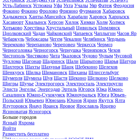
Усть-Лабинск
Устюжна
Уфа
Ухта
Учалы
Уяр
Фатеж
Феодосия
Фокино
Фокино
Фролово
Фрязино
Фурманов
Хабаровск
Хадыженск
Ханты-Мансийск
Харабали
Харовск
Харцызск
Хасавюрт
Хвалынск
Херсон
Хилок
Химки
Холм
Холмск
Хотьково
Хрестівка
Хрустальный
Цивильск
Цимлянск
Циолковский
Чадан
Чайковский
Чапаевск
Чаплыгин
Часов Яр
Чебаркуль
Чебоксары
Чегем
Чекалин
Челябинск
Чердынь
Черемхово
Черепаново
Череповец
Черкесск
Чермоз
Черноголовка
Черногорск
Чернушка
Черняховск
Чехов
Чистополь
Чистяково
Чита
Чкаловск
Чудово
Чулым
Чусовой
Чухлома
Шагонар
Шадринск
Шали
Шарыпово
Шарья
Шатура
Шахтерск
Шахты
Шахунья
Шацк
Шебекино
Шелехов
Шенкурск
Шилка
Шимановск
Шиханы
Шлиссельбург
Шумерля
Шумиха
Шуя
Щастя
Щекино
Щелкино
Щелково
Щигры
Щучье
Электрогорск
Электросталь
Электроугли
Элиста
Энгельс
Энергодар
Эртиль
Югорск
Южа
Южно-
Сахалинск
Южно-Сухокумск
Южноуральск
Юрга
Юрьев-
Польский
Юрьевец
Юрюзань
Юхнов
Ядрин
Якутск
Ялта
Ялуторовск
Янаул
Яранск
Яровое
Ярославль
Ярцево
Ясиноватая
Ясногорск
Больше городов
Ясный
Яхрома
Войти
Разместить бесплатно