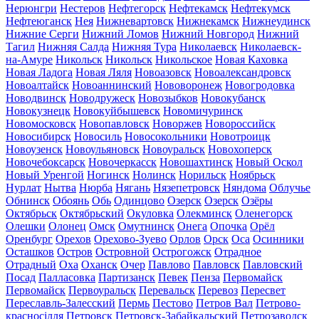
Нерюнгри
Нестеров
Нефтегорск
Нефтекамск
Нефтекумск
Нефтеюганск
Нея
Нижневартовск
Нижнекамск
Нижнеудинск
Нижние Серги
Нижний Ломов
Нижний Новгород
Нижний
Тагил
Нижняя Салда
Нижняя Тура
Николаевск
Николаевск-
на-Амуре
Никольск
Никольск
Никольское
Новая Каховка
Новая Ладога
Новая Ляля
Новоазовск
Новоалександровск
Новоалтайск
Новоаннинский
Нововоронеж
Новогродовка
Новодвинск
Новодружеск
Новозыбков
Новокубанск
Новокузнецк
Новокуйбышевск
Новомичуринск
Новомосковск
Новопавловск
Новоржев
Новороссийск
Новосибирск
Новосиль
Новосокольники
Новотроицк
Новоузенск
Новоульяновск
Новоуральск
Новохоперск
Новочебоксарск
Новочеркасск
Новошахтинск
Новый Оскол
Новый Уренгой
Ногинск
Нолинск
Норильск
Ноябрьск
Нурлат
Нытва
Нюрба
Нягань
Нязепетровск
Няндома
Облучье
Обнинск
Обоянь
Обь
Одинцово
Озерск
Озерск
Озёры
Октябрьск
Октябрьский
Окуловка
Олекминск
Оленегорск
Олешки
Олонец
Омск
Омутнинск
Онега
Опочка
Орёл
Оренбург
Орехов
Орехово-Зуево
Орлов
Орск
Оса
Осинники
Осташков
Остров
Островной
Острогожск
Отрадное
Отрадный
Оха
Оханск
Очер
Павлово
Павловск
Павловский
Посад
Палласовка
Партизанск
Певек
Пенза
Первомайск
Первомайск
Первоуральск
Перевальск
Перевоз
Пересвет
Переславль-Залесский
Пермь
Пестово
Петров Вал
Петрово-
красносілля
Петровск
Петровск-Забайкальский
Петрозаводск