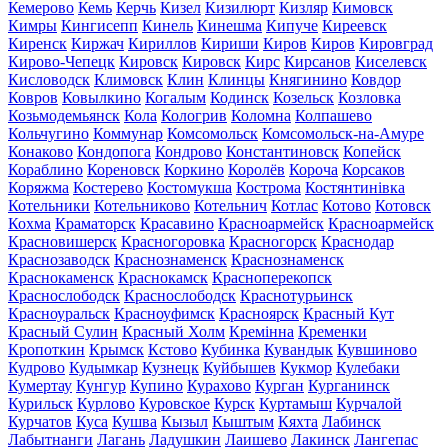
Кемерово
Кемь
Керчь
Кизел
Кизилюрт
Кизляр
Кимовск
Кимры
Кингисепп
Кинель
Кинешма
Кипуче
Киреевск
Киренск
Киржач
Кириллов
Кириши
Киров
Киров
Кировград
Кирово-Чепецк
Кировск
Кировск
Кирс
Кирсанов
Киселевск
Кисловодск
Климовск
Клин
Клинцы
Княгинино
Ковдор
Ковров
Ковылкино
Когалым
Кодинск
Козельск
Козловка
Козьмодемьянск
Кола
Кологрив
Коломна
Колпашево
Кольчугино
Коммунар
Комсомольск
Комсомольск-на-Амуре
Конаково
Кондопога
Кондрово
Константиновск
Копейск
Кораблино
Кореновск
Коркино
Королёв
Короча
Корсаков
Коряжма
Костерево
Костомукша
Кострома
Костянтинівка
Котельники
Котельниково
Котельнич
Котлас
Котово
Котовск
Кохма
Краматорск
Красавино
Красноармейск
Красноармейск
Красновишерск
Красногоровка
Красногорск
Краснодар
Краснозаводск
Краснознаменск
Краснознаменск
Краснокаменск
Краснокамск
Красноперекопск
Краснослободск
Краснослободск
Краснотурьинск
Красноуральск
Красноуфимск
Красноярск
Красный Кут
Красный Сулин
Красный Холм
Кремінна
Кременки
Кропоткин
Крымск
Кстово
Кубинка
Кувандык
Кувшиново
Кудрово
Кудымкар
Кузнецк
Куйбышев
Кукмор
Кулебаки
Кумертау
Кунгур
Купино
Курахово
Курган
Курганинск
Курильск
Курлово
Куровское
Курск
Куртамыш
Курчалой
Курчатов
Куса
Кушва
Кызыл
Кыштым
Кяхта
Лабинск
Лабытнанги
Лагань
Ладушкин
Лаишево
Лакинск
Лангепас