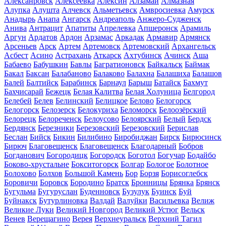
Алексанровск
Алексеевка
Алексин
Алзамай
Алмазная
Алупка
Алушта
Алчевск
Альметьевск
Амвросиевка
Амурск
Анадырь
Анапа
Ангарск
Андреаполь
Анжеро-Судженск
Анива
Антрацит
Апатиты
Апрелевка
Апшеронск
Арамиль
Аргун
Ардатов
Ардон
Арзамас
Аркадак
Армавир
Армянск
Арсеньев
Арск
Артем
Артемовск
Артемовский
Архангельск
Асбест
Асино
Астрахань
Аткарск
Ахтубинск
Ачинск
Аша
Бабаево
Бабушкин
Бавлы
Багратионовск
Байкальск
Баймак
Бакал
Баксан
Балабаново
Балаково
Балахна
Балашиха
Балашов
Балей
Балтийск
Барабинск
Барнаул
Барыш
Батайск
Бахмут
Бахчисарай
Бежецк
Белая Калитва
Белая Холуница
Белгород
Белебей
Белев
Белинский
Белицкое
Белово
Белогорск
Белогорск
Белозерск
Белокуриха
Беломорск
Белоозёрский
Белорецк
Белореченск
Белоусово
Белоярский
Белый
Бердск
Бердянск
Березники
Березовский
Березовский
Берислав
Беслан
Бийск
Бикин
Билибино
Биробиджан
Бирск
Бирюсинск
Бирюч
Благовещенск
Благовещенск
Благодарный
Бобров
Богданович
Богородицк
Богородск
Боготол
Богучар
Бодайбо
Боково-хрустальне
Бокситогорск
Болгар
Бологое
Болотное
Болохово
Болхов
Большой Камень
Бор
Борзя
Борисоглебск
Боровичи
Боровск
Бородино
Братск
Бронницы
Брянка
Брянск
Бугульма
Бугуруслан
Буденновск
Бузулук
Буинск
Буй
Буйнакск
Бутурлиновка
Валдай
Валуйки
Васильевка
Велиж
Великие Луки
Великий Новгород
Великий Устюг
Вельск
Венев
Верещагино
Верея
Верхнеуральск
Верхний Тагил