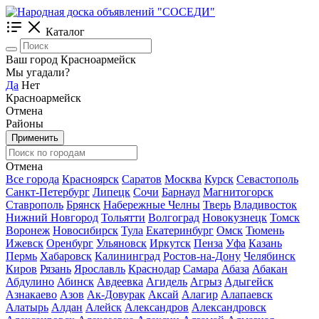
Каталог
Ваш город Красноармейск
Мы угадали?
Да
Нет
Красноармейск
Отмена
Районы
Применить
Отмена
Все города
Красноярск
Саратов
Москва
Курск
Севастополь
Санкт-Петербург
Липецк
Сочи
Барнаул
Магнитогорск
Ставрополь
Брянск
Набережные Челны
Тверь
Владивосток
Нижний Новгород
Тольятти
Волгоград
Новокузнецк
Томск
Воронеж
Новосибирск
Тула
Екатеринбург
Омск
Тюмень
Ижевск
Оренбург
Ульяновск
Иркутск
Пенза
Уфа
Казань
Пермь
Хабаровск
Калининград
Ростов-на-Дону
Челябинск
Киров
Рязань
Ярославль
Краснодар
Самара
Абаза
Абакан
Абдулино
Абинск
Авдеевка
Агидель
Агрыз
Адыгейск
Азнакаево
Азов
Ак-Довурак
Аксай
Алагир
Алапаевск
Алатырь
Алдан
Алейск
Александров
Александровск