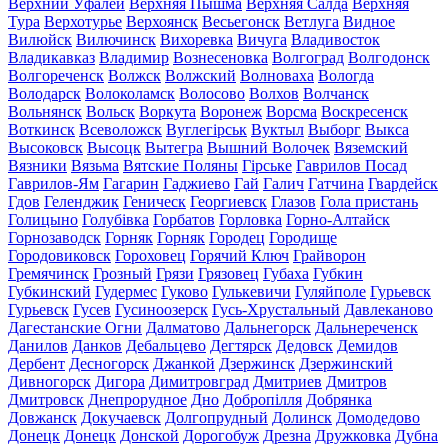
Верхний Уфалей
Верхняя Пышма
Верхняя Салда
Верхняя
Тура
Верхотурье
Верхоянск
Весьегонск
Ветлуга
Видное
Вилюйск
Вилючинск
Вихоревка
Вичуга
Владивосток
Владикавказ
Владимир
Вознесеновка
Волгоград
Волгодонск
Волгореченск
Волжск
Волжский
Волноваха
Вологда
Володарск
Волоколамск
Волосово
Волхов
Волчанск
Вольнянск
Вольск
Воркута
Воронеж
Ворсма
Воскресенск
Воткинск
Всеволожск
Вуглегірськ
Вуктыл
Выборг
Выкса
Высоковск
Высоцк
Вытегра
Вышний Волочек
Вяземский
Вязники
Вязьма
Вятские Поляны
Гірське
Гаврилов Посад
Гаврилов-Ям
Гагарин
Гаджиево
Гай
Галич
Гатчина
Гвардейск
Гдов
Геленджик
Геническ
Георгиевск
Глазов
Гола пристань
Голицыно
Голубівка
Горбатов
Горловка
Горно-Алтайск
Горнозаводск
Горняк
Горняк
Городец
Городище
Городовиковск
Гороховец
Горячий Ключ
Грайворон
Гремячинск
Грозный
Грязи
Грязовец
Губаха
Губкин
Губкинский
Гудермес
Гуково
Гулькевичи
Гуляйполе
Гурьевск
Гурьевск
Гусев
Гусиноозерск
Гусь-Хрустальный
Давлеканово
Дагестанские Огни
Далматово
Дальнегорск
Дальнереченск
Данилов
Данков
Дебальцево
Дегтярск
Дедовск
Демидов
Дербент
Десногорск
Джанкой
Дзержинск
Дзержинский
Дивногорск
Дигора
Димитровград
Дмитриев
Дмитров
Дмитровск
Днепрорудное
Дно
Добропілля
Добрянка
Довжанск
Докучаевск
Долгопрудный
Долинск
Домодедово
Донецк
Донецк
Донской
Дорогобуж
Дрезна
Дружковка
Дубна