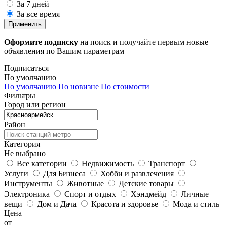
За 7 дней
За все время
Применить
Оформите подписку
на поиск и получайте первым новые
объявления по Вашим параметрам
Подписаться
По умолчанию
По умолчанию
По новизне
По стоимости
Фильтры
Город или регион
Район
Категория
Не выбрано
Все категории
Недвижимость
Транспорт
Услуги
Для Бизнеса
Хобби и развлечения
Инструменты
Животные
Детские товары
Электроника
Спорт и отдых
Хэндмейд
Личные
вещи
Дом и Дача
Красота и здоровье
Мода и стиль
Цена
от