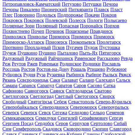
Петропавловск-Камчатский
Петухово
Петушки
Печора
Печоры
Пикалево
Пионерский
Питкяранта
Плавск
Пласт
Плес
Поворино
Подольск
Подпорожье
Покачи
Покров
Покровск
Покровск
Полевской
Полесск
Пологи
Полысаево
Полярные Зори
Полярный
Попасная
Поронайск
Порхов
Похвистнево
Почеп
Починок
Пошехонье
Правдинск
Приволжск
Приволье
Приморск
Приморск
Приморск
Приморско-Ахтарск
Приозерск
Прокопьевск
Пролетарск
Протвино
Прохладный
Псков
Пугачев
Пудож
Пустошка
Пучеж
Пушкино
Пущино
Пыталово
Пыть-Ях
Пятигорск
Радужный
Радужный
Райчихинск
Раменское
Рассказово
Ревда
Реж
Реутов
Ржев
Ровеньки
Родинское
Родники
Рославль
Россошь
Ростов
Ростов-на-Дону
Рошаль
Ртищево
Рубежное
Рубцовск
Рудня
Руза
Рузаевка
Рыбинск
Рыбное
Рыльск
Ряжск
Рязань
Сєвєродонецьк
Саки
Салават
Салаир
Салехард
Сальск
Самара
Саранск
Сарапул
Саратов
Саров
Сасово
Сатка
Сафоново
Саяногорск
Саянск
Світлодарськ
Сватово
Светлогорск
Светлоград
Светлый
Светогорск
Свирск
Свободный
Святогірськ
Себеж
Севастополь
Северо-Курильск
Северобайкальск
Северодвинск
Североморск
Североуральск
Северск
Северск
Севск
Сегежа
Селидово
Сельцо
Семенов
Семикаракорск
Семилуки
Сенгилей
Серафимович
Сергач
Сергиев Посад
Сердобск
Серов
Серпухов
Сертолово
Сибай
Сим
Симферополь
Скадовск
Сковородино
Скопин
Славгород
Славск
Славянск
Славянск-на-Кубани
Сланцы
Слободской