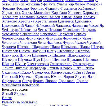
Усть-Лабинск
Устюжна
Уфа
Ухта
Учалы
Уяр
Фатеж
Феодосия
Фокино
Фокино
Фролово
Фрязино
Фурманов
Хабаровск
Хадыженск
Ханты-Мансийск
Харабали
Харовск
Харцызск
Хасавюрт
Хвалынск
Херсон
Хилок
Химки
Холм
Холмск
Хотьково
Хрестівка
Хрустальный
Цивильск
Цимлянск
Циолковский
Чадан
Чайковский
Чапаевск
Чаплыгин
Часов Яр
Чебаркуль
Чебоксары
Чегем
Чекалин
Челябинск
Чердынь
Черемхово
Черепаново
Череповец
Черкесск
Чермоз
Черноголовка
Черногорск
Чернушка
Черняховск
Чехов
Чистополь
Чистяково
Чита
Чкаловск
Чудово
Чулым
Чусовой
Чухлома
Шагонар
Шадринск
Шали
Шарыпово
Шарья
Шатура
Шахтерск
Шахты
Шахунья
Шацк
Шебекино
Шелехов
Шенкурск
Шилка
Шимановск
Шиханы
Шлиссельбург
Шумерля
Шумиха
Шуя
Щастя
Щекино
Щелкино
Щелково
Щигры
Щучье
Электрогорск
Электросталь
Электроугли
Элиста
Энгельс
Энергодар
Эртиль
Югорск
Южа
Южно-
Сахалинск
Южно-Сухокумск
Южноуральск
Юрга
Юрьев-
Польский
Юрьевец
Юрюзань
Юхнов
Ядрин
Якутск
Ялта
Ялуторовск
Янаул
Яранск
Яровое
Ярославль
Ярцево
Ясиноватая
Ясногорск
Больше городов
Ясный
Яхрома
Войти
Разместить бесплатно