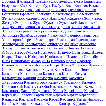
Дубовка
Дудинка
Духовщина
Дюртюли
Дятьково
Евпатория
Егорьевск
Ейск
Екатеринбург
Елабуга
Елец
Елизово
Ельня
Еманжелинск
Емва
Енакиево
Енисейск
Ермолино
Ершов
Ессентуки
Ефремов
Ждановка
Железноводск
Железногорск
Железногорск
Железногорск-Илимский
Жердевка
Жигулевск
Жиздра
Жирновск
Жуков
Жуковка
Жуковский
Завитинск
Заводоуковск
Заволжск
Заволжье
Задонск
Заинск
Закаменск
Залізне
Заозерный
Заозерск
Западная Двина
Заполярный
Запорожье
Зарайск
Заречный
Заречный
Заринск
Звенигово
Звенигород
Зверево
Зеленогорск
Зеленоград
Зеленоградск
Зеленодольск
Зеленокумск
Зерноград
Зея
Зима
Зимогорье
Златоуст
Злынка
Змеиногорск
Знаменск
Золоте
Зоринск
Зубцов
Зугрэс
Зуевка
Ивангород
Иваново
Ивантеевка
Ивдель
Игарка
Ижевск
Избербаш
Изобильный
Иланский
Иловайск
Инза
Иннополис
Инсар
Инта
Ипатово
Ирбит
Иркутск
Ирмино
Исилькуль
Искитим
Истра
Ишим
Ишимбай
Йошкар-
Ола
Кадиевка
Кадников
Казань
Калач
Калач-на-Дону
Калачинск
Калининград
Калининск
Калтан
Калуга
Кальміуське
Калязин
Камбарка
Каменка
Каменка-
Днепровская
Каменногорск
Каменск-Уральский
Каменск-
Шахтинский
Камень-на-Оби
Камешково
Камызяк
Камышин
Камышлов
Канаш
Кандалакша
Канск
Карабаново
Карабаш
Карабулак
Карасук
Карачаевск
Карачев
Каргат
Каргополь
Карпинск
Карталы
Касимов
Касли
Каспийск
Катав-Ивановск
Катайск
Каховка
Качканар
Кашин
Кашира
Кедровый