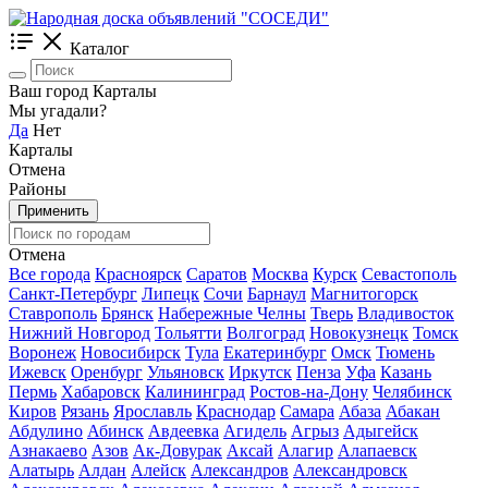
Каталог
Ваш город Карталы
Мы угадали?
Да
Нет
Карталы
Отмена
Районы
Применить
Отмена
Все города
Красноярск
Саратов
Москва
Курск
Севастополь
Санкт-Петербург
Липецк
Сочи
Барнаул
Магнитогорск
Ставрополь
Брянск
Набережные Челны
Тверь
Владивосток
Нижний Новгород
Тольятти
Волгоград
Новокузнецк
Томск
Воронеж
Новосибирск
Тула
Екатеринбург
Омск
Тюмень
Ижевск
Оренбург
Ульяновск
Иркутск
Пенза
Уфа
Казань
Пермь
Хабаровск
Калининград
Ростов-на-Дону
Челябинск
Киров
Рязань
Ярославль
Краснодар
Самара
Абаза
Абакан
Абдулино
Абинск
Авдеевка
Агидель
Агрыз
Адыгейск
Азнакаево
Азов
Ак-Довурак
Аксай
Алагир
Алапаевск
Алатырь
Алдан
Алейск
Александров
Александровск