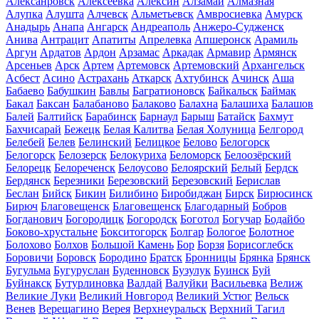
Алексанровск
Алексеевка
Алексин
Алзамай
Алмазная
Алупка
Алушта
Алчевск
Альметьевск
Амвросиевка
Амурск
Анадырь
Анапа
Ангарск
Андреаполь
Анжеро-Судженск
Анива
Антрацит
Апатиты
Апрелевка
Апшеронск
Арамиль
Аргун
Ардатов
Ардон
Арзамас
Аркадак
Армавир
Армянск
Арсеньев
Арск
Артем
Артемовск
Артемовский
Архангельск
Асбест
Асино
Астрахань
Аткарск
Ахтубинск
Ачинск
Аша
Бабаево
Бабушкин
Бавлы
Багратионовск
Байкальск
Баймак
Бакал
Баксан
Балабаново
Балаково
Балахна
Балашиха
Балашов
Балей
Балтийск
Барабинск
Барнаул
Барыш
Батайск
Бахмут
Бахчисарай
Бежецк
Белая Калитва
Белая Холуница
Белгород
Белебей
Белев
Белинский
Белицкое
Белово
Белогорск
Белогорск
Белозерск
Белокуриха
Беломорск
Белоозёрский
Белорецк
Белореченск
Белоусово
Белоярский
Белый
Бердск
Бердянск
Березники
Березовский
Березовский
Берислав
Беслан
Бийск
Бикин
Билибино
Биробиджан
Бирск
Бирюсинск
Бирюч
Благовещенск
Благовещенск
Благодарный
Бобров
Богданович
Богородицк
Богородск
Боготол
Богучар
Бодайбо
Боково-хрустальне
Бокситогорск
Болгар
Бологое
Болотное
Болохово
Болхов
Большой Камень
Бор
Борзя
Борисоглебск
Боровичи
Боровск
Бородино
Братск
Бронницы
Брянка
Брянск
Бугульма
Бугуруслан
Буденновск
Бузулук
Буинск
Буй
Буйнакск
Бутурлиновка
Валдай
Валуйки
Васильевка
Велиж
Великие Луки
Великий Новгород
Великий Устюг
Вельск
Венев
Верещагино
Верея
Верхнеуральск
Верхний Тагил