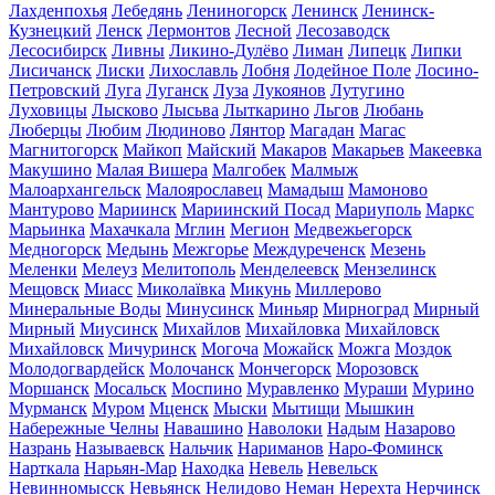
Лахденпохья
Лебедянь
Лениногорск
Ленинск
Ленинск-
Кузнецкий
Ленск
Лермонтов
Лесной
Лесозаводск
Лесосибирск
Ливны
Ликино-Дулёво
Лиман
Липецк
Липки
Лисичанск
Лиски
Лихославль
Лобня
Лодейное Поле
Лосино-
Петровский
Луга
Луганск
Луза
Лукоянов
Лутугино
Луховицы
Лысково
Лысьва
Лыткарино
Льгов
Любань
Люберцы
Любим
Людиново
Лянтор
Магадан
Магас
Магнитогорск
Майкоп
Майский
Макаров
Макарьев
Макеевка
Макушино
Малая Вишера
Малгобек
Малмыж
Малоархангельск
Малоярославец
Мамадыш
Мамоново
Мантурово
Мариинск
Мариинский Посад
Мариуполь
Маркс
Марьинка
Махачкала
Мглин
Мегион
Медвежьегорск
Медногорск
Медынь
Межгорье
Междуреченск
Мезень
Меленки
Мелеуз
Мелитополь
Менделеевск
Мензелинск
Мещовск
Миасс
Миколаївка
Микунь
Миллерово
Минеральные Воды
Минусинск
Миньяр
Мирноград
Мирный
Мирный
Миусинск
Михайлов
Михайловка
Михайловск
Михайловск
Мичуринск
Могоча
Можайск
Можга
Моздок
Молодогвардейск
Молочанск
Мончегорск
Морозовск
Моршанск
Мосальск
Моспино
Муравленко
Мураши
Мурино
Мурманск
Муром
Мценск
Мыски
Мытищи
Мышкин
Набережные Челны
Навашино
Наволоки
Надым
Назарово
Назрань
Называевск
Нальчик
Нариманов
Наро-Фоминск
Нарткала
Нарьян-Мар
Находка
Невель
Невельск
Невинномысск
Невьянск
Нелидово
Неман
Нерехта
Нерчинск