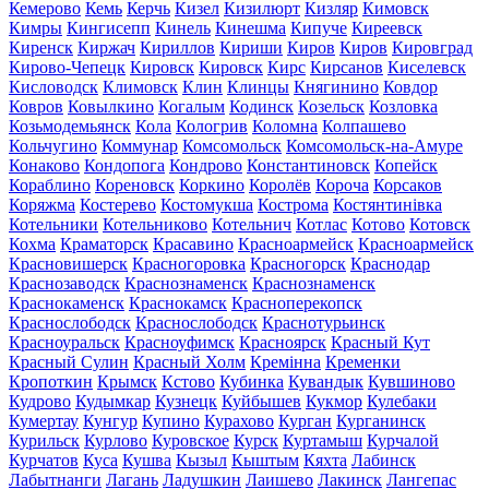
Кемерово
Кемь
Керчь
Кизел
Кизилюрт
Кизляр
Кимовск
Кимры
Кингисепп
Кинель
Кинешма
Кипуче
Киреевск
Киренск
Киржач
Кириллов
Кириши
Киров
Киров
Кировград
Кирово-Чепецк
Кировск
Кировск
Кирс
Кирсанов
Киселевск
Кисловодск
Климовск
Клин
Клинцы
Княгинино
Ковдор
Ковров
Ковылкино
Когалым
Кодинск
Козельск
Козловка
Козьмодемьянск
Кола
Кологрив
Коломна
Колпашево
Кольчугино
Коммунар
Комсомольск
Комсомольск-на-Амуре
Конаково
Кондопога
Кондрово
Константиновск
Копейск
Кораблино
Кореновск
Коркино
Королёв
Короча
Корсаков
Коряжма
Костерево
Костомукша
Кострома
Костянтинівка
Котельники
Котельниково
Котельнич
Котлас
Котово
Котовск
Кохма
Краматорск
Красавино
Красноармейск
Красноармейск
Красновишерск
Красногоровка
Красногорск
Краснодар
Краснозаводск
Краснознаменск
Краснознаменск
Краснокаменск
Краснокамск
Красноперекопск
Краснослободск
Краснослободск
Краснотурьинск
Красноуральск
Красноуфимск
Красноярск
Красный Кут
Красный Сулин
Красный Холм
Кремінна
Кременки
Кропоткин
Крымск
Кстово
Кубинка
Кувандык
Кувшиново
Кудрово
Кудымкар
Кузнецк
Куйбышев
Кукмор
Кулебаки
Кумертау
Кунгур
Купино
Курахово
Курган
Курганинск
Курильск
Курлово
Куровское
Курск
Куртамыш
Курчалой
Курчатов
Куса
Кушва
Кызыл
Кыштым
Кяхта
Лабинск
Лабытнанги
Лагань
Ладушкин
Лаишево
Лакинск
Лангепас