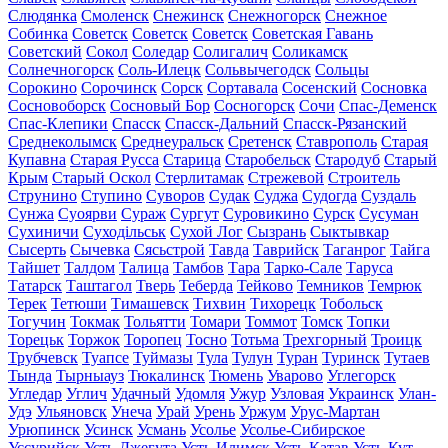
Слюдянка
Смоленск
Снежинск
Снежногорск
Снежное
Собинка
Советск
Советск
Советск
Советская Гавань
Советский
Сокол
Соледар
Солигалич
Соликамск
Солнечногорск
Соль-Илецк
Сольвычегодск
Сольцы
Сорокино
Сорочинск
Сорск
Сортавала
Сосенский
Сосновка
Сосновоборск
Сосновый Бор
Сосногорск
Сочи
Спас-Деменск
Спас-Клепики
Спасск
Спасск-Дальний
Спасск-Рязанский
Среднеколымск
Среднеуральск
Сретенск
Ставрополь
Старая
Купавна
Старая Русса
Старица
Старобельск
Стародуб
Старый
Крым
Старый Оскол
Стерлитамак
Стрежевой
Строитель
Струнино
Ступино
Суворов
Судак
Суджа
Судогда
Суздаль
Сунжа
Суоярви
Сураж
Сургут
Суровикино
Сурск
Сусуман
Сухиничи
Суходільськ
Сухой Лог
Сызрань
Сыктывкар
Сысерть
Сычевка
Сясьстрой
Тавда
Таврийск
Таганрог
Тайга
Тайшет
Талдом
Талица
Тамбов
Тара
Тарко-Сале
Таруса
Татарск
Таштагол
Тверь
Теберда
Тейково
Темников
Темрюк
Терек
Тетюши
Тимашевск
Тихвин
Тихорецк
Тобольск
Тогучин
Токмак
Тольятти
Томари
Томмот
Томск
Топки
Торецьк
Торжок
Торопец
Тосно
Тотьма
Трехгорный
Троицк
Трубчевск
Туапсе
Туймазы
Тула
Тулун
Туран
Туринск
Тутаев
Тында
Тырныауз
Тюкалинск
Тюмень
Уварово
Углегорск
Угледар
Углич
Удачный
Удомля
Ужур
Узловая
Украинск
Улан-
Удэ
Ульяновск
Унеча
Урай
Урень
Уржум
Урус-Мартан
Урюпинск
Усинск
Усмань
Усолье
Усолье-Сибирское
Уссурийск
Усть-Джегута
Усть-Илимск
Усть-Катав
Усть-Кут