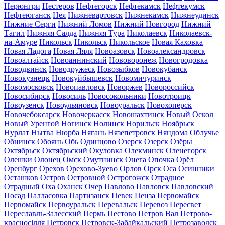
Нерюнгри
Нестеров
Нефтегорск
Нефтекамск
Нефтекумск
Нефтеюганск
Нея
Нижневартовск
Нижнекамск
Нижнеудинск
Нижние Серги
Нижний Ломов
Нижний Новгород
Нижний
Тагил
Нижняя Салда
Нижняя Тура
Николаевск
Николаевск-
на-Амуре
Никольск
Никольск
Никольское
Новая Каховка
Новая Ладога
Новая Ляля
Новоазовск
Новоалександровск
Новоалтайск
Новоаннинский
Нововоронеж
Новогродовка
Новодвинск
Новодружеск
Новозыбков
Новокубанск
Новокузнецк
Новокуйбышевск
Новомичуринск
Новомосковск
Новопавловск
Новоржев
Новороссийск
Новосибирск
Новосиль
Новосокольники
Новотроицк
Новоузенск
Новоульяновск
Новоуральск
Новохоперск
Новочебоксарск
Новочеркасск
Новошахтинск
Новый Оскол
Новый Уренгой
Ногинск
Нолинск
Норильск
Ноябрьск
Нурлат
Нытва
Нюрба
Нягань
Нязепетровск
Няндома
Облучье
Обнинск
Обоянь
Обь
Одинцово
Озерск
Озерск
Озёры
Октябрьск
Октябрьский
Окуловка
Олекминск
Оленегорск
Олешки
Олонец
Омск
Омутнинск
Онега
Опочка
Орёл
Оренбург
Орехов
Орехово-Зуево
Орлов
Орск
Оса
Осинники
Осташков
Остров
Островной
Острогожск
Отрадное
Отрадный
Оха
Оханск
Очер
Павлово
Павловск
Павловский
Посад
Палласовка
Партизанск
Певек
Пенза
Первомайск
Первомайск
Первоуральск
Перевальск
Перевоз
Пересвет
Переславль-Залесский
Пермь
Пестово
Петров Вал
Петрово-
красносілля
Петровск
Петровск-Забайкальский
Петрозаводск