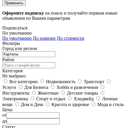
Применить
Оформите подписку
на поиск и получайте первым новые
объявления по Вашим параметрам
Подписаться
По умолчанию
По умолчанию
По новизне
По стоимости
Фильтры
Город или регион
Район
Категория
Не выбрано
Все категории
Недвижимость
Транспорт
Услуги
Для Бизнеса
Хобби и развлечения
Инструменты
Животные
Детские товары
Электроника
Спорт и отдых
Хэндмейд
Личные
вещи
Дом и Дача
Красота и здоровье
Мода и стиль
Цена
от
до
Статус