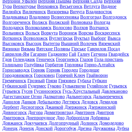
Верхний Уфалей
Верхняя Пышма
Верхняя Салда
Верхняя
Тура
Верхотурье
Верхоянск
Весьегонск
Ветлуга
Видное
Вилюйск
Вилючинск
Вихоревка
Вичуга
Владивосток
Владикавказ
Владимир
Вознесеновка
Волгоград
Волгодонск
Волгореченск
Волжск
Волжский
Волноваха
Вологда
Володарск
Волоколамск
Волосово
Волхов
Волчанск
Вольнянск
Вольск
Воркута
Воронеж
Ворсма
Воскресенск
Воткинск
Всеволожск
Вуглегірськ
Вуктыл
Выборг
Выкса
Высоковск
Высоцк
Вытегра
Вышний Волочек
Вяземский
Вязники
Вязьма
Вятские Поляны
Гірське
Гаврилов Посад
Гаврилов-Ям
Гагарин
Гаджиево
Гай
Галич
Гатчина
Гвардейск
Гдов
Геленджик
Геническ
Георгиевск
Глазов
Гола пристань
Голицыно
Голубівка
Горбатов
Горловка
Горно-Алтайск
Горнозаводск
Горняк
Горняк
Городец
Городище
Городовиковск
Гороховец
Горячий Ключ
Грайворон
Гремячинск
Грозный
Грязи
Грязовец
Губаха
Губкин
Губкинский
Гудермес
Гуково
Гулькевичи
Гуляйполе
Гурьевск
Гурьевск
Гусев
Гусиноозерск
Гусь-Хрустальный
Давлеканово
Дагестанские Огни
Далматово
Дальнегорск
Дальнереченск
Данилов
Данков
Дебальцево
Дегтярск
Дедовск
Демидов
Дербент
Десногорск
Джанкой
Дзержинск
Дзержинский
Дивногорск
Дигора
Димитровград
Дмитриев
Дмитров
Дмитровск
Днепрорудное
Дно
Добропілля
Добрянка
Довжанск
Докучаевск
Долгопрудный
Долинск
Домодедово
Донецк
Донецк
Донской
Дорогобуж
Дрезна
Дружковка
Дубна