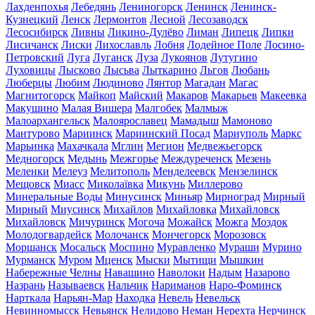
Лахденпохья
Лебедянь
Лениногорск
Ленинск
Ленинск-
Кузнецкий
Ленск
Лермонтов
Лесной
Лесозаводск
Лесосибирск
Ливны
Ликино-Дулёво
Лиман
Липецк
Липки
Лисичанск
Лиски
Лихославль
Лобня
Лодейное Поле
Лосино-
Петровский
Луга
Луганск
Луза
Лукоянов
Лутугино
Луховицы
Лысково
Лысьва
Лыткарино
Льгов
Любань
Люберцы
Любим
Людиново
Лянтор
Магадан
Магас
Магнитогорск
Майкоп
Майский
Макаров
Макарьев
Макеевка
Макушино
Малая Вишера
Малгобек
Малмыж
Малоархангельск
Малоярославец
Мамадыш
Мамоново
Мантурово
Мариинск
Мариинский Посад
Мариуполь
Маркс
Марьинка
Махачкала
Мглин
Мегион
Медвежьегорск
Медногорск
Медынь
Межгорье
Междуреченск
Мезень
Меленки
Мелеуз
Мелитополь
Менделеевск
Мензелинск
Мещовск
Миасс
Миколаївка
Микунь
Миллерово
Минеральные Воды
Минусинск
Миньяр
Мирноград
Мирный
Мирный
Миусинск
Михайлов
Михайловка
Михайловск
Михайловск
Мичуринск
Могоча
Можайск
Можга
Моздок
Молодогвардейск
Молочанск
Мончегорск
Морозовск
Моршанск
Мосальск
Моспино
Муравленко
Мураши
Мурино
Мурманск
Муром
Мценск
Мыски
Мытищи
Мышкин
Набережные Челны
Навашино
Наволоки
Надым
Назарово
Назрань
Называевск
Нальчик
Нариманов
Наро-Фоминск
Нарткала
Нарьян-Мар
Находка
Невель
Невельск
Невинномысск
Невьянск
Нелидово
Неман
Нерехта
Нерчинск