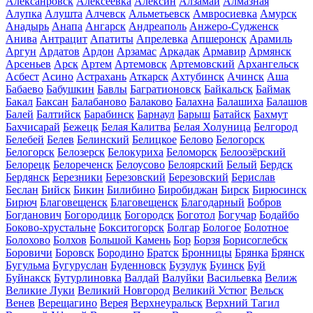
Алексанровск
Алексеевка
Алексин
Алзамай
Алмазная
Алупка
Алушта
Алчевск
Альметьевск
Амвросиевка
Амурск
Анадырь
Анапа
Ангарск
Андреаполь
Анжеро-Судженск
Анива
Антрацит
Апатиты
Апрелевка
Апшеронск
Арамиль
Аргун
Ардатов
Ардон
Арзамас
Аркадак
Армавир
Армянск
Арсеньев
Арск
Артем
Артемовск
Артемовский
Архангельск
Асбест
Асино
Астрахань
Аткарск
Ахтубинск
Ачинск
Аша
Бабаево
Бабушкин
Бавлы
Багратионовск
Байкальск
Баймак
Бакал
Баксан
Балабаново
Балаково
Балахна
Балашиха
Балашов
Балей
Балтийск
Барабинск
Барнаул
Барыш
Батайск
Бахмут
Бахчисарай
Бежецк
Белая Калитва
Белая Холуница
Белгород
Белебей
Белев
Белинский
Белицкое
Белово
Белогорск
Белогорск
Белозерск
Белокуриха
Беломорск
Белоозёрский
Белорецк
Белореченск
Белоусово
Белоярский
Белый
Бердск
Бердянск
Березники
Березовский
Березовский
Берислав
Беслан
Бийск
Бикин
Билибино
Биробиджан
Бирск
Бирюсинск
Бирюч
Благовещенск
Благовещенск
Благодарный
Бобров
Богданович
Богородицк
Богородск
Боготол
Богучар
Бодайбо
Боково-хрустальне
Бокситогорск
Болгар
Бологое
Болотное
Болохово
Болхов
Большой Камень
Бор
Борзя
Борисоглебск
Боровичи
Боровск
Бородино
Братск
Бронницы
Брянка
Брянск
Бугульма
Бугуруслан
Буденновск
Бузулук
Буинск
Буй
Буйнакск
Бутурлиновка
Валдай
Валуйки
Васильевка
Велиж
Великие Луки
Великий Новгород
Великий Устюг
Вельск
Венев
Верещагино
Верея
Верхнеуральск
Верхний Тагил