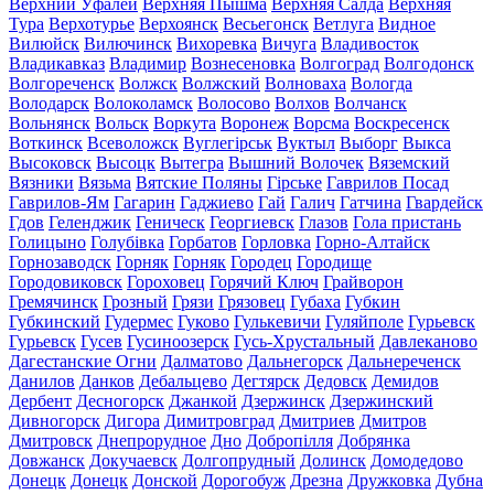
Верхний Уфалей
Верхняя Пышма
Верхняя Салда
Верхняя
Тура
Верхотурье
Верхоянск
Весьегонск
Ветлуга
Видное
Вилюйск
Вилючинск
Вихоревка
Вичуга
Владивосток
Владикавказ
Владимир
Вознесеновка
Волгоград
Волгодонск
Волгореченск
Волжск
Волжский
Волноваха
Вологда
Володарск
Волоколамск
Волосово
Волхов
Волчанск
Вольнянск
Вольск
Воркута
Воронеж
Ворсма
Воскресенск
Воткинск
Всеволожск
Вуглегірськ
Вуктыл
Выборг
Выкса
Высоковск
Высоцк
Вытегра
Вышний Волочек
Вяземский
Вязники
Вязьма
Вятские Поляны
Гірське
Гаврилов Посад
Гаврилов-Ям
Гагарин
Гаджиево
Гай
Галич
Гатчина
Гвардейск
Гдов
Геленджик
Геническ
Георгиевск
Глазов
Гола пристань
Голицыно
Голубівка
Горбатов
Горловка
Горно-Алтайск
Горнозаводск
Горняк
Горняк
Городец
Городище
Городовиковск
Гороховец
Горячий Ключ
Грайворон
Гремячинск
Грозный
Грязи
Грязовец
Губаха
Губкин
Губкинский
Гудермес
Гуково
Гулькевичи
Гуляйполе
Гурьевск
Гурьевск
Гусев
Гусиноозерск
Гусь-Хрустальный
Давлеканово
Дагестанские Огни
Далматово
Дальнегорск
Дальнереченск
Данилов
Данков
Дебальцево
Дегтярск
Дедовск
Демидов
Дербент
Десногорск
Джанкой
Дзержинск
Дзержинский
Дивногорск
Дигора
Димитровград
Дмитриев
Дмитров
Дмитровск
Днепрорудное
Дно
Добропілля
Добрянка
Довжанск
Докучаевск
Долгопрудный
Долинск
Домодедово
Донецк
Донецк
Донской
Дорогобуж
Дрезна
Дружковка
Дубна