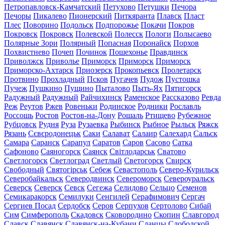
Петропавловск-Камчатский
Петухово
Петушки
Печора
Печоры
Пикалево
Пионерский
Питкяранта
Плавск
Пласт
Плес
Поворино
Подольск
Подпорожье
Покачи
Покров
Покровск
Покровск
Полевской
Полесск
Пологи
Полысаево
Полярные Зори
Полярный
Попасная
Поронайск
Порхов
Похвистнево
Почеп
Починок
Пошехонье
Правдинск
Приволжск
Приволье
Приморск
Приморск
Приморск
Приморско-Ахтарск
Приозерск
Прокопьевск
Пролетарск
Протвино
Прохладный
Псков
Пугачев
Пудож
Пустошка
Пучеж
Пушкино
Пущино
Пыталово
Пыть-Ях
Пятигорск
Радужный
Радужный
Райчихинск
Раменское
Рассказово
Ревда
Реж
Реутов
Ржев
Ровеньки
Родинское
Родники
Рославль
Россошь
Ростов
Ростов-на-Дону
Рошаль
Ртищево
Рубежное
Рубцовск
Рудня
Руза
Рузаевка
Рыбинск
Рыбное
Рыльск
Ряжск
Рязань
Сєвєродонецьк
Саки
Салават
Салаир
Салехард
Сальск
Самара
Саранск
Сарапул
Саратов
Саров
Сасово
Сатка
Сафоново
Саяногорск
Саянск
Світлодарськ
Сватово
Светлогорск
Светлоград
Светлый
Светогорск
Свирск
Свободный
Святогірськ
Себеж
Севастополь
Северо-Курильск
Северобайкальск
Северодвинск
Североморск
Североуральск
Северск
Северск
Севск
Сегежа
Селидово
Сельцо
Семенов
Семикаракорск
Семилуки
Сенгилей
Серафимович
Сергач
Сергиев Посад
Сердобск
Серов
Серпухов
Сертолово
Сибай
Сим
Симферополь
Скадовск
Сковородино
Скопин
Славгород
Славск
Славянск
Славянск-на-Кубани
Сланцы
Слободской