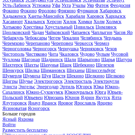
Усть-Лабинск
Устюжна
Уфа
Ухта
Учалы
Уяр
Фатеж
Феодосия
Фокино
Фокино
Фролово
Фрязино
Фурманов
Хабаровск
Хадыженск
Ханты-Мансийск
Харабали
Харовск
Харцызск
Хасавюрт
Хвалынск
Херсон
Хилок
Химки
Холм
Холмск
Хотьково
Хрестівка
Хрустальный
Цивильск
Цимлянск
Циолковский
Чадан
Чайковский
Чапаевск
Чаплыгин
Часов Яр
Чебаркуль
Чебоксары
Чегем
Чекалин
Челябинск
Чердынь
Черемхово
Черепаново
Череповец
Черкесск
Чермоз
Черноголовка
Черногорск
Чернушка
Черняховск
Чехов
Чистополь
Чистяково
Чита
Чкаловск
Чудово
Чулым
Чусовой
Чухлома
Шагонар
Шадринск
Шали
Шарыпово
Шарья
Шатура
Шахтерск
Шахты
Шахунья
Шацк
Шебекино
Шелехов
Шенкурск
Шилка
Шимановск
Шиханы
Шлиссельбург
Шумерля
Шумиха
Шуя
Щастя
Щекино
Щелкино
Щелково
Щигры
Щучье
Электрогорск
Электросталь
Электроугли
Элиста
Энгельс
Энергодар
Эртиль
Югорск
Южа
Южно-
Сахалинск
Южно-Сухокумск
Южноуральск
Юрга
Юрьев-
Польский
Юрьевец
Юрюзань
Юхнов
Ядрин
Якутск
Ялта
Ялуторовск
Янаул
Яранск
Яровое
Ярославль
Ярцево
Ясиноватая
Ясногорск
Больше городов
Ясный
Яхрома
Войти
Разместить бесплатно