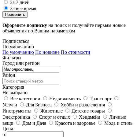
За 7 дней
За все время
Применить
Оформите подписку
на поиск и получайте первым новые
объявления по Вашим параметрам
Подписаться
По умолчанию
По умолчанию
По новизне
По стоимости
Фильтры
Город или регион
Район
Категория
Не выбрано
Все категории
Недвижимость
Транспорт
Услуги
Для Бизнеса
Хобби и развлечения
Инструменты
Животные
Детские товары
Электроника
Спорт и отдых
Хэндмейд
Личные
вещи
Дом и Дача
Красота и здоровье
Мода и стиль
Цена
от