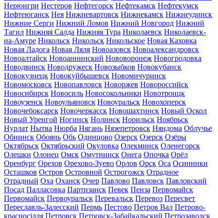
Нерюнгри
Нестеров
Нефтегорск
Нефтекамск
Нефтекумск
Нефтеюганск
Нея
Нижневартовск
Нижнекамск
Нижнеудинск
Нижние Серги
Нижний Ломов
Нижний Новгород
Нижний
Тагил
Нижняя Салда
Нижняя Тура
Николаевск
Николаевск-
на-Амуре
Никольск
Никольск
Никольское
Новая Каховка
Новая Ладога
Новая Ляля
Новоазовск
Новоалександровск
Новоалтайск
Новоаннинский
Нововоронеж
Новогродовка
Новодвинск
Новодружеск
Новозыбков
Новокубанск
Новокузнецк
Новокуйбышевск
Новомичуринск
Новомосковск
Новопавловск
Новоржев
Новороссийск
Новосибирск
Новосиль
Новосокольники
Новотроицк
Новоузенск
Новоульяновск
Новоуральск
Новохоперск
Новочебоксарск
Новочеркасск
Новошахтинск
Новый Оскол
Новый Уренгой
Ногинск
Нолинск
Норильск
Ноябрьск
Нурлат
Нытва
Нюрба
Нягань
Нязепетровск
Няндома
Облучье
Обнинск
Обоянь
Обь
Одинцово
Озерск
Озерск
Озёры
Октябрьск
Октябрьский
Окуловка
Олекминск
Оленегорск
Олешки
Олонец
Омск
Омутнинск
Онега
Опочка
Орёл
Оренбург
Орехов
Орехово-Зуево
Орлов
Орск
Оса
Осинники
Осташков
Остров
Островной
Острогожск
Отрадное
Отрадный
Оха
Оханск
Очер
Павлово
Павловск
Павловский
Посад
Палласовка
Партизанск
Певек
Пенза
Первомайск
Первомайск
Первоуральск
Перевальск
Перевоз
Пересвет
Переславль-Залесский
Пермь
Пестово
Петров Вал
Петрово-
красносілля
Петровск
Петровск-Забайкальский
Петрозаводск