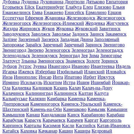
Дубовка
Дудинка
Духовщина
Дюртюли
Дятьково
Евпатория
Егорьевск
Ейск
Екатеринбург
Елабуга
Елец
Елизово
Ельня
Еманжелинск
Емва
Енакиево
Енисейск
Ермолино
Ершов
Ессентуки
Ефремов
Ждановка
Железноводск
Железногорск
Железногорск
Железногорск-Илимский
Жердевка
Жигулевск
Жиздра
Жирновск
Жуков
Жуковка
Жуковский
Завитинск
Заводоуковск
Заволжск
Заволжье
Задонск
Заинск
Закаменск
Залізне
Заозерный
Заозерск
Западная Двина
Заполярный
Запорожье
Зарайск
Заречный
Заречный
Заринск
Звенигово
Звенигород
Зверево
Зеленогорск
Зеленоград
Зеленоградск
Зеленодольск
Зеленокумск
Зерноград
Зея
Зима
Зимогорье
Златоуст
Злынка
Змеиногорск
Знаменск
Золоте
Зоринск
Зубцов
Зугрэс
Зуевка
Ивангород
Иваново
Ивантеевка
Ивдель
Игарка
Ижевск
Избербаш
Изобильный
Иланский
Иловайск
Инза
Иннополис
Инсар
Инта
Ипатово
Ирбит
Иркутск
Ирмино
Исилькуль
Искитим
Истра
Ишим
Ишимбай
Йошкар-
Ола
Кадиевка
Кадников
Казань
Калач
Калач-на-Дону
Калачинск
Калининград
Калининск
Калтан
Калуга
Кальміуське
Калязин
Камбарка
Каменка
Каменка-
Днепровская
Каменногорск
Каменск-Уральский
Каменск-
Шахтинский
Камень-на-Оби
Камешково
Камызяк
Камышин
Камышлов
Канаш
Кандалакша
Канск
Карабаново
Карабаш
Карабулак
Карасук
Карачаевск
Карачев
Каргат
Каргополь
Карпинск
Карталы
Касимов
Касли
Каспийск
Катав-Ивановск
Катайск
Каховка
Качканар
Кашин
Кашира
Кедровый