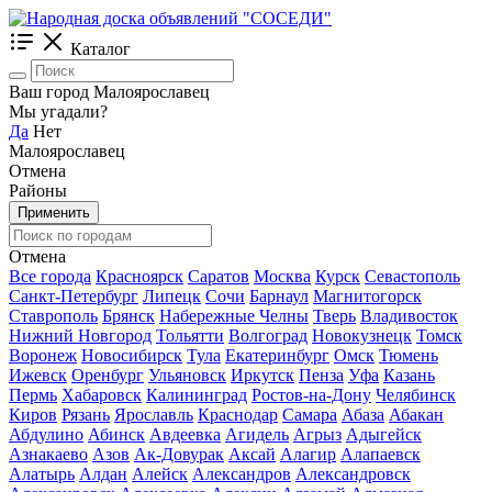
Каталог
Ваш город Малоярославец
Мы угадали?
Да
Нет
Малоярославец
Отмена
Районы
Применить
Отмена
Все города
Красноярск
Саратов
Москва
Курск
Севастополь
Санкт-Петербург
Липецк
Сочи
Барнаул
Магнитогорск
Ставрополь
Брянск
Набережные Челны
Тверь
Владивосток
Нижний Новгород
Тольятти
Волгоград
Новокузнецк
Томск
Воронеж
Новосибирск
Тула
Екатеринбург
Омск
Тюмень
Ижевск
Оренбург
Ульяновск
Иркутск
Пенза
Уфа
Казань
Пермь
Хабаровск
Калининград
Ростов-на-Дону
Челябинск
Киров
Рязань
Ярославль
Краснодар
Самара
Абаза
Абакан
Абдулино
Абинск
Авдеевка
Агидель
Агрыз
Адыгейск
Азнакаево
Азов
Ак-Довурак
Аксай
Алагир
Алапаевск
Алатырь
Алдан
Алейск
Александров
Александровск