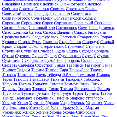
Слюдянка
Смоленск
Снежинск
Снежногорск
Снежное
Собинка
Советск
Советск
Советск
Советская Гавань
Советский
Сокол
Соледар
Солигалич
Соликамск
Солнечногорск
Соль-Илецк
Сольвычегодск
Сольцы
Сорокино
Сорочинск
Сорск
Сортавала
Сосенский
Сосновка
Сосновоборск
Сосновый Бор
Сосногорск
Сочи
Спас-Деменск
Спас-Клепики
Спасск
Спасск-Дальний
Спасск-Рязанский
Среднеколымск
Среднеуральск
Сретенск
Ставрополь
Старая
Купавна
Старая Русса
Старица
Старобельск
Стародуб
Старый
Крым
Старый Оскол
Стерлитамак
Стрежевой
Строитель
Струнино
Ступино
Суворов
Судак
Суджа
Судогда
Суздаль
Сунжа
Суоярви
Сураж
Сургут
Суровикино
Сурск
Сусуман
Сухиничи
Суходільськ
Сухой Лог
Сызрань
Сыктывкар
Сысерть
Сычевка
Сясьстрой
Тавда
Таврийск
Таганрог
Тайга
Тайшет
Талдом
Талица
Тамбов
Тара
Тарко-Сале
Таруса
Татарск
Таштагол
Тверь
Теберда
Тейково
Темников
Темрюк
Терек
Тетюши
Тимашевск
Тихвин
Тихорецк
Тобольск
Тогучин
Токмак
Тольятти
Томари
Томмот
Томск
Топки
Торецьк
Торжок
Торопец
Тосно
Тотьма
Трехгорный
Троицк
Трубчевск
Туапсе
Туймазы
Тула
Тулун
Туран
Туринск
Тутаев
Тында
Тырныауз
Тюкалинск
Тюмень
Уварово
Углегорск
Угледар
Углич
Удачный
Удомля
Ужур
Узловая
Украинск
Улан-
Удэ
Ульяновск
Унеча
Урай
Урень
Уржум
Урус-Мартан
Урюпинск
Усинск
Усмань
Усолье
Усолье-Сибирское
Уссурийск
Усть-Джегута
Усть-Илимск
Усть-Катав
Усть-Кут