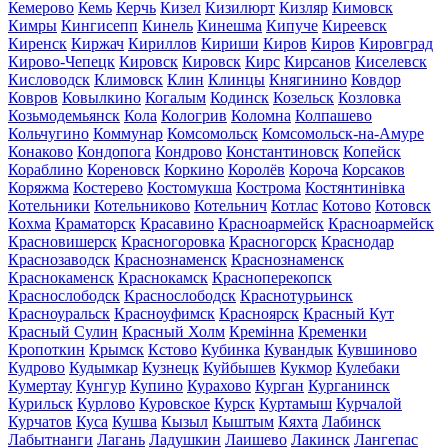
Кемерово
Кемь
Керчь
Кизел
Кизилюрт
Кизляр
Кимовск
Кимры
Кингисепп
Кинель
Кинешма
Кипуче
Киреевск
Киренск
Киржач
Кириллов
Кириши
Киров
Киров
Кировград
Кирово-Чепецк
Кировск
Кировск
Кирс
Кирсанов
Киселевск
Кисловодск
Климовск
Клин
Клинцы
Княгинино
Ковдор
Ковров
Ковылкино
Когалым
Кодинск
Козельск
Козловка
Козьмодемьянск
Кола
Кологрив
Коломна
Колпашево
Кольчугино
Коммунар
Комсомольск
Комсомольск-на-Амуре
Конаково
Кондопога
Кондрово
Константиновск
Копейск
Кораблино
Кореновск
Коркино
Королёв
Короча
Корсаков
Коряжма
Костерево
Костомукша
Кострома
Костянтинівка
Котельники
Котельниково
Котельнич
Котлас
Котово
Котовск
Кохма
Краматорск
Красавино
Красноармейск
Красноармейск
Красновишерск
Красногоровка
Красногорск
Краснодар
Краснозаводск
Краснознаменск
Краснознаменск
Краснокаменск
Краснокамск
Красноперекопск
Краснослободск
Краснослободск
Краснотурьинск
Красноуральск
Красноуфимск
Красноярск
Красный Кут
Красный Сулин
Красный Холм
Кремінна
Кременки
Кропоткин
Крымск
Кстово
Кубинка
Кувандык
Кувшиново
Кудрово
Кудымкар
Кузнецк
Куйбышев
Кукмор
Кулебаки
Кумертау
Кунгур
Купино
Курахово
Курган
Курганинск
Курильск
Курлово
Куровское
Курск
Куртамыш
Курчалой
Курчатов
Куса
Кушва
Кызыл
Кыштым
Кяхта
Лабинск
Лабытнанги
Лагань
Ладушкин
Лаишево
Лакинск
Лангепас