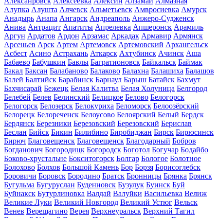
Алексанровск
Алексеевка
Алексин
Алзамай
Алмазная
Алупка
Алушта
Алчевск
Альметьевск
Амвросиевка
Амурск
Анадырь
Анапа
Ангарск
Андреаполь
Анжеро-Судженск
Анива
Антрацит
Апатиты
Апрелевка
Апшеронск
Арамиль
Аргун
Ардатов
Ардон
Арзамас
Аркадак
Армавир
Армянск
Арсеньев
Арск
Артем
Артемовск
Артемовский
Архангельск
Асбест
Асино
Астрахань
Аткарск
Ахтубинск
Ачинск
Аша
Бабаево
Бабушкин
Бавлы
Багратионовск
Байкальск
Баймак
Бакал
Баксан
Балабаново
Балаково
Балахна
Балашиха
Балашов
Балей
Балтийск
Барабинск
Барнаул
Барыш
Батайск
Бахмут
Бахчисарай
Бежецк
Белая Калитва
Белая Холуница
Белгород
Белебей
Белев
Белинский
Белицкое
Белово
Белогорск
Белогорск
Белозерск
Белокуриха
Беломорск
Белоозёрский
Белорецк
Белореченск
Белоусово
Белоярский
Белый
Бердск
Бердянск
Березники
Березовский
Березовский
Берислав
Беслан
Бийск
Бикин
Билибино
Биробиджан
Бирск
Бирюсинск
Бирюч
Благовещенск
Благовещенск
Благодарный
Бобров
Богданович
Богородицк
Богородск
Боготол
Богучар
Бодайбо
Боково-хрустальне
Бокситогорск
Болгар
Бологое
Болотное
Болохово
Болхов
Большой Камень
Бор
Борзя
Борисоглебск
Боровичи
Боровск
Бородино
Братск
Бронницы
Брянка
Брянск
Бугульма
Бугуруслан
Буденновск
Бузулук
Буинск
Буй
Буйнакск
Бутурлиновка
Валдай
Валуйки
Васильевка
Велиж
Великие Луки
Великий Новгород
Великий Устюг
Вельск
Венев
Верещагино
Верея
Верхнеуральск
Верхний Тагил