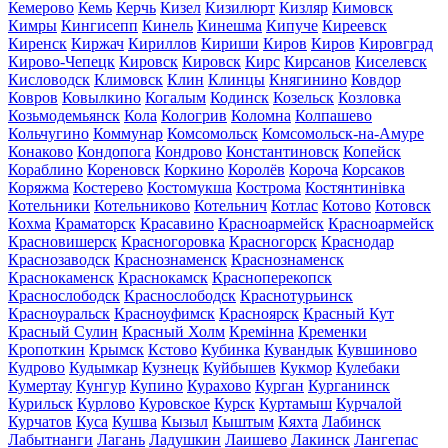
Кемерово
Кемь
Керчь
Кизел
Кизилюрт
Кизляр
Кимовск
Кимры
Кингисепп
Кинель
Кинешма
Кипуче
Киреевск
Киренск
Киржач
Кириллов
Кириши
Киров
Киров
Кировград
Кирово-Чепецк
Кировск
Кировск
Кирс
Кирсанов
Киселевск
Кисловодск
Климовск
Клин
Клинцы
Княгинино
Ковдор
Ковров
Ковылкино
Когалым
Кодинск
Козельск
Козловка
Козьмодемьянск
Кола
Кологрив
Коломна
Колпашево
Кольчугино
Коммунар
Комсомольск
Комсомольск-на-Амуре
Конаково
Кондопога
Кондрово
Константиновск
Копейск
Кораблино
Кореновск
Коркино
Королёв
Короча
Корсаков
Коряжма
Костерево
Костомукша
Кострома
Костянтинівка
Котельники
Котельниково
Котельнич
Котлас
Котово
Котовск
Кохма
Краматорск
Красавино
Красноармейск
Красноармейск
Красновишерск
Красногоровка
Красногорск
Краснодар
Краснозаводск
Краснознаменск
Краснознаменск
Краснокаменск
Краснокамск
Красноперекопск
Краснослободск
Краснослободск
Краснотурьинск
Красноуральск
Красноуфимск
Красноярск
Красный Кут
Красный Сулин
Красный Холм
Кремінна
Кременки
Кропоткин
Крымск
Кстово
Кубинка
Кувандык
Кувшиново
Кудрово
Кудымкар
Кузнецк
Куйбышев
Кукмор
Кулебаки
Кумертау
Кунгур
Купино
Курахово
Курган
Курганинск
Курильск
Курлово
Куровское
Курск
Куртамыш
Курчалой
Курчатов
Куса
Кушва
Кызыл
Кыштым
Кяхта
Лабинск
Лабытнанги
Лагань
Ладушкин
Лаишево
Лакинск
Лангепас