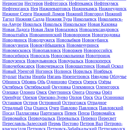
Нерюнгри
Нестеров
Нефтегорск
Нефтекамск
Нефтекумск
Нефтеюганск
Нея
Нижневартовск
Нижнекамск
Нижнеудинск
Нижние Серги
Нижний Ломов
Нижний Новгород
Нижний
Тагил
Нижняя Салда
Нижняя Тура
Николаевск
Николаевск-
на-Амуре
Никольск
Никольск
Никольское
Новая Каховка
Новая Ладога
Новая Ляля
Новоазовск
Новоалександровск
Новоалтайск
Новоаннинский
Нововоронеж
Новогродовка
Новодвинск
Новодружеск
Новозыбков
Новокубанск
Новокузнецк
Новокуйбышевск
Новомичуринск
Новомосковск
Новопавловск
Новоржев
Новороссийск
Новосибирск
Новосиль
Новосокольники
Новотроицк
Новоузенск
Новоульяновск
Новоуральск
Новохоперск
Новочебоксарск
Новочеркасск
Новошахтинск
Новый Оскол
Новый Уренгой
Ногинск
Нолинск
Норильск
Ноябрьск
Нурлат
Нытва
Нюрба
Нягань
Нязепетровск
Няндома
Облучье
Обнинск
Обоянь
Обь
Одинцово
Озерск
Озерск
Озёры
Октябрьск
Октябрьский
Окуловка
Олекминск
Оленегорск
Олешки
Олонец
Омск
Омутнинск
Онега
Опочка
Орёл
Оренбург
Орехов
Орехово-Зуево
Орлов
Орск
Оса
Осинники
Осташков
Остров
Островной
Острогожск
Отрадное
Отрадный
Оха
Оханск
Очер
Павлово
Павловск
Павловский
Посад
Палласовка
Партизанск
Певек
Пенза
Первомайск
Первомайск
Первоуральск
Перевальск
Перевоз
Пересвет
Переславль-Залесский
Пермь
Пестово
Петров Вал
Петрово-
красносілля
Петровск
Петровск-Забайкальский
Петрозаводск