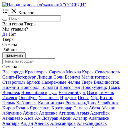
Каталог
Ваш город Тверь
Мы угадали?
Да
Нет
Тверь
Отмена
Районы
Применить
Отмена
Все города
Красноярск
Саратов
Москва
Курск
Севастополь
Санкт-Петербург
Липецк
Сочи
Барнаул
Магнитогорск
Ставрополь
Брянск
Набережные Челны
Тверь
Владивосток
Нижний Новгород
Тольятти
Волгоград
Новокузнецк
Томск
Воронеж
Новосибирск
Тула
Екатеринбург
Омск
Тюмень
Ижевск
Оренбург
Ульяновск
Иркутск
Пенза
Уфа
Казань
Пермь
Хабаровск
Калининград
Ростов-на-Дону
Челябинск
Киров
Рязань
Ярославль
Краснодар
Самара
Абаза
Абакан
Абдулино
Абинск
Авдеевка
Агидель
Агрыз
Адыгейск
Азнакаево
Азов
Ак-Довурак
Аксай
Алагир
Алапаевск
Алатырь
Алдан
Алейск
Александров
Александровск