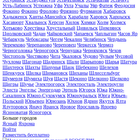
Усть-Лабинск
Устюжна
Уфа
Ухта
Учалы
Уяр
Фатеж
Феодосия
Фокино
Фокино
Фролово
Фрязино
Фурманов
Хабаровск
Хадыженск
Ханты-Мансийск
Харабали
Харовск
Харцызск
Хасавюрт
Хвалынск
Херсон
Хилок
Химки
Холм
Холмск
Хотьково
Хрестівка
Хрустальный
Цивильск
Цимлянск
Циолковский
Чадан
Чайковский
Чапаевск
Чаплыгин
Часов Яр
Чебаркуль
Чебоксары
Чегем
Чекалин
Челябинск
Чердынь
Черемхово
Черепаново
Череповец
Черкесск
Чермоз
Черноголовка
Черногорск
Чернушка
Черняховск
Чехов
Чистополь
Чистяково
Чита
Чкаловск
Чудово
Чулым
Чусовой
Чухлома
Шагонар
Шадринск
Шали
Шарыпово
Шарья
Шатура
Шахтерск
Шахты
Шахунья
Шацк
Шебекино
Шелехов
Шенкурск
Шилка
Шимановск
Шиханы
Шлиссельбург
Шумерля
Шумиха
Шуя
Щастя
Щекино
Щелкино
Щелково
Щигры
Щучье
Электрогорск
Электросталь
Электроугли
Элиста
Энгельс
Энергодар
Эртиль
Югорск
Южа
Южно-
Сахалинск
Южно-Сухокумск
Южноуральск
Юрга
Юрьев-
Польский
Юрьевец
Юрюзань
Юхнов
Ядрин
Якутск
Ялта
Ялуторовск
Янаул
Яранск
Яровое
Ярославль
Ярцево
Ясиноватая
Ясногорск
Больше городов
Ясный
Яхрома
Войти
Разместить бесплатно