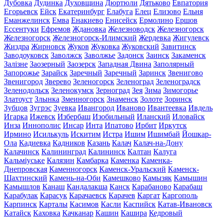
Дубовка
Дудинка
Духовщина
Дюртюли
Дятьково
Евпатория
Егорьевск
Ейск
Екатеринбург
Елабуга
Елец
Елизово
Ельня
Еманжелинск
Емва
Енакиево
Енисейск
Ермолино
Ершов
Ессентуки
Ефремов
Ждановка
Железноводск
Железногорск
Железногорск
Железногорск-Илимский
Жердевка
Жигулевск
Жиздра
Жирновск
Жуков
Жуковка
Жуковский
Завитинск
Заводоуковск
Заволжск
Заволжье
Задонск
Заинск
Закаменск
Залізне
Заозерный
Заозерск
Западная Двина
Заполярный
Запорожье
Зарайск
Заречный
Заречный
Заринск
Звенигово
Звенигород
Зверево
Зеленогорск
Зеленоград
Зеленоградск
Зеленодольск
Зеленокумск
Зерноград
Зея
Зима
Зимогорье
Златоуст
Злынка
Змеиногорск
Знаменск
Золоте
Зоринск
Зубцов
Зугрэс
Зуевка
Ивангород
Иваново
Ивантеевка
Ивдель
Игарка
Ижевск
Избербаш
Изобильный
Иланский
Иловайск
Инза
Иннополис
Инсар
Инта
Ипатово
Ирбит
Иркутск
Ирмино
Исилькуль
Искитим
Истра
Ишим
Ишимбай
Йошкар-
Ола
Кадиевка
Кадников
Казань
Калач
Калач-на-Дону
Калачинск
Калининград
Калининск
Калтан
Калуга
Кальміуське
Калязин
Камбарка
Каменка
Каменка-
Днепровская
Каменногорск
Каменск-Уральский
Каменск-
Шахтинский
Камень-на-Оби
Камешково
Камызяк
Камышин
Камышлов
Канаш
Кандалакша
Канск
Карабаново
Карабаш
Карабулак
Карасук
Карачаевск
Карачев
Каргат
Каргополь
Карпинск
Карталы
Касимов
Касли
Каспийск
Катав-Ивановск
Катайск
Каховка
Качканар
Кашин
Кашира
Кедровый