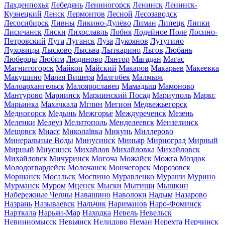
Лахденпохья
Лебедянь
Лениногорск
Ленинск
Ленинск-
Кузнецкий
Ленск
Лермонтов
Лесной
Лесозаводск
Лесосибирск
Ливны
Ликино-Дулёво
Лиман
Липецк
Липки
Лисичанск
Лиски
Лихославль
Лобня
Лодейное Поле
Лосино-
Петровский
Луга
Луганск
Луза
Лукоянов
Лутугино
Луховицы
Лысково
Лысьва
Лыткарино
Льгов
Любань
Люберцы
Любим
Людиново
Лянтор
Магадан
Магас
Магнитогорск
Майкоп
Майский
Макаров
Макарьев
Макеевка
Макушино
Малая Вишера
Малгобек
Малмыж
Малоархангельск
Малоярославец
Мамадыш
Мамоново
Мантурово
Мариинск
Мариинский Посад
Мариуполь
Маркс
Марьинка
Махачкала
Мглин
Мегион
Медвежьегорск
Медногорск
Медынь
Межгорье
Междуреченск
Мезень
Меленки
Мелеуз
Мелитополь
Менделеевск
Мензелинск
Мещовск
Миасс
Миколаївка
Микунь
Миллерово
Минеральные Воды
Минусинск
Миньяр
Мирноград
Мирный
Мирный
Миусинск
Михайлов
Михайловка
Михайловск
Михайловск
Мичуринск
Могоча
Можайск
Можга
Моздок
Молодогвардейск
Молочанск
Мончегорск
Морозовск
Моршанск
Мосальск
Моспино
Муравленко
Мураши
Мурино
Мурманск
Муром
Мценск
Мыски
Мытищи
Мышкин
Набережные Челны
Навашино
Наволоки
Надым
Назарово
Назрань
Называевск
Нальчик
Нариманов
Наро-Фоминск
Нарткала
Нарьян-Мар
Находка
Невель
Невельск
Невинномысск
Невьянск
Нелидово
Неман
Нерехта
Нерчинск