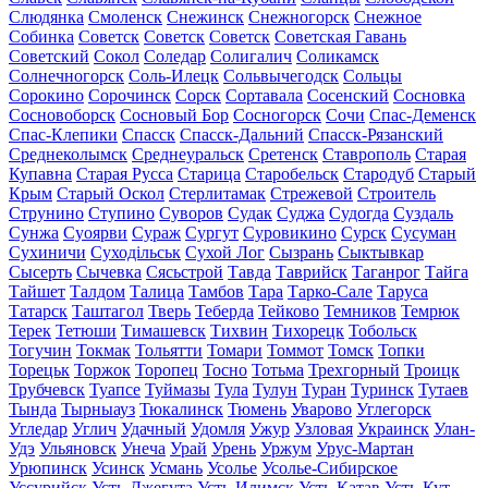
Слюдянка
Смоленск
Снежинск
Снежногорск
Снежное
Собинка
Советск
Советск
Советск
Советская Гавань
Советский
Сокол
Соледар
Солигалич
Соликамск
Солнечногорск
Соль-Илецк
Сольвычегодск
Сольцы
Сорокино
Сорочинск
Сорск
Сортавала
Сосенский
Сосновка
Сосновоборск
Сосновый Бор
Сосногорск
Сочи
Спас-Деменск
Спас-Клепики
Спасск
Спасск-Дальний
Спасск-Рязанский
Среднеколымск
Среднеуральск
Сретенск
Ставрополь
Старая
Купавна
Старая Русса
Старица
Старобельск
Стародуб
Старый
Крым
Старый Оскол
Стерлитамак
Стрежевой
Строитель
Струнино
Ступино
Суворов
Судак
Суджа
Судогда
Суздаль
Сунжа
Суоярви
Сураж
Сургут
Суровикино
Сурск
Сусуман
Сухиничи
Суходільськ
Сухой Лог
Сызрань
Сыктывкар
Сысерть
Сычевка
Сясьстрой
Тавда
Таврийск
Таганрог
Тайга
Тайшет
Талдом
Талица
Тамбов
Тара
Тарко-Сале
Таруса
Татарск
Таштагол
Тверь
Теберда
Тейково
Темников
Темрюк
Терек
Тетюши
Тимашевск
Тихвин
Тихорецк
Тобольск
Тогучин
Токмак
Тольятти
Томари
Томмот
Томск
Топки
Торецьк
Торжок
Торопец
Тосно
Тотьма
Трехгорный
Троицк
Трубчевск
Туапсе
Туймазы
Тула
Тулун
Туран
Туринск
Тутаев
Тында
Тырныауз
Тюкалинск
Тюмень
Уварово
Углегорск
Угледар
Углич
Удачный
Удомля
Ужур
Узловая
Украинск
Улан-
Удэ
Ульяновск
Унеча
Урай
Урень
Уржум
Урус-Мартан
Урюпинск
Усинск
Усмань
Усолье
Усолье-Сибирское
Уссурийск
Усть-Джегута
Усть-Илимск
Усть-Катав
Усть-Кут