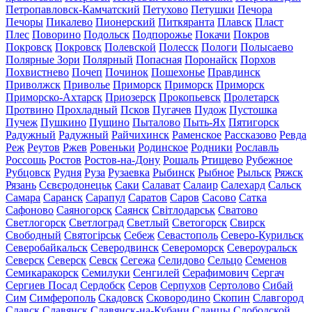
Петропавловск-Камчатский
Петухово
Петушки
Печора
Печоры
Пикалево
Пионерский
Питкяранта
Плавск
Пласт
Плес
Поворино
Подольск
Подпорожье
Покачи
Покров
Покровск
Покровск
Полевской
Полесск
Пологи
Полысаево
Полярные Зори
Полярный
Попасная
Поронайск
Порхов
Похвистнево
Почеп
Починок
Пошехонье
Правдинск
Приволжск
Приволье
Приморск
Приморск
Приморск
Приморско-Ахтарск
Приозерск
Прокопьевск
Пролетарск
Протвино
Прохладный
Псков
Пугачев
Пудож
Пустошка
Пучеж
Пушкино
Пущино
Пыталово
Пыть-Ях
Пятигорск
Радужный
Радужный
Райчихинск
Раменское
Рассказово
Ревда
Реж
Реутов
Ржев
Ровеньки
Родинское
Родники
Рославль
Россошь
Ростов
Ростов-на-Дону
Рошаль
Ртищево
Рубежное
Рубцовск
Рудня
Руза
Рузаевка
Рыбинск
Рыбное
Рыльск
Ряжск
Рязань
Сєвєродонецьк
Саки
Салават
Салаир
Салехард
Сальск
Самара
Саранск
Сарапул
Саратов
Саров
Сасово
Сатка
Сафоново
Саяногорск
Саянск
Світлодарськ
Сватово
Светлогорск
Светлоград
Светлый
Светогорск
Свирск
Свободный
Святогірськ
Себеж
Севастополь
Северо-Курильск
Северобайкальск
Северодвинск
Североморск
Североуральск
Северск
Северск
Севск
Сегежа
Селидово
Сельцо
Семенов
Семикаракорск
Семилуки
Сенгилей
Серафимович
Сергач
Сергиев Посад
Сердобск
Серов
Серпухов
Сертолово
Сибай
Сим
Симферополь
Скадовск
Сковородино
Скопин
Славгород
Славск
Славянск
Славянск-на-Кубани
Сланцы
Слободской