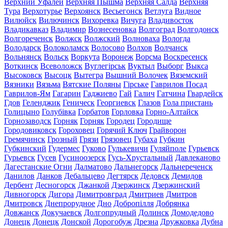
Верхний Уфалей
Верхняя Пышма
Верхняя Салда
Верхняя
Тура
Верхотурье
Верхоянск
Весьегонск
Ветлуга
Видное
Вилюйск
Вилючинск
Вихоревка
Вичуга
Владивосток
Владикавказ
Владимир
Вознесеновка
Волгоград
Волгодонск
Волгореченск
Волжск
Волжский
Волноваха
Вологда
Володарск
Волоколамск
Волосово
Волхов
Волчанск
Вольнянск
Вольск
Воркута
Воронеж
Ворсма
Воскресенск
Воткинск
Всеволожск
Вуглегірськ
Вуктыл
Выборг
Выкса
Высоковск
Высоцк
Вытегра
Вышний Волочек
Вяземский
Вязники
Вязьма
Вятские Поляны
Гірське
Гаврилов Посад
Гаврилов-Ям
Гагарин
Гаджиево
Гай
Галич
Гатчина
Гвардейск
Гдов
Геленджик
Геническ
Георгиевск
Глазов
Гола пристань
Голицыно
Голубівка
Горбатов
Горловка
Горно-Алтайск
Горнозаводск
Горняк
Горняк
Городец
Городище
Городовиковск
Гороховец
Горячий Ключ
Грайворон
Гремячинск
Грозный
Грязи
Грязовец
Губаха
Губкин
Губкинский
Гудермес
Гуково
Гулькевичи
Гуляйполе
Гурьевск
Гурьевск
Гусев
Гусиноозерск
Гусь-Хрустальный
Давлеканово
Дагестанские Огни
Далматово
Дальнегорск
Дальнереченск
Данилов
Данков
Дебальцево
Дегтярск
Дедовск
Демидов
Дербент
Десногорск
Джанкой
Дзержинск
Дзержинский
Дивногорск
Дигора
Димитровград
Дмитриев
Дмитров
Дмитровск
Днепрорудное
Дно
Добропілля
Добрянка
Довжанск
Докучаевск
Долгопрудный
Долинск
Домодедово
Донецк
Донецк
Донской
Дорогобуж
Дрезна
Дружковка
Дубна