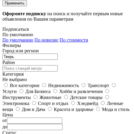
Применить
Оформите подписку
на поиск и получайте первым новые
объявления по Вашим параметрам
Подписаться
По умолчанию
По умолчанию
По новизне
По стоимости
Фильтры
Город или регион
Район
Категория
Не выбрано
Все категории
Недвижимость
Транспорт
Услуги
Для Бизнеса
Хобби и развлечения
Инструменты
Животные
Детские товары
Электроника
Спорт и отдых
Хэндмейд
Личные
вещи
Дом и Дача
Красота и здоровье
Мода и стиль
Цена
от
до
Статус