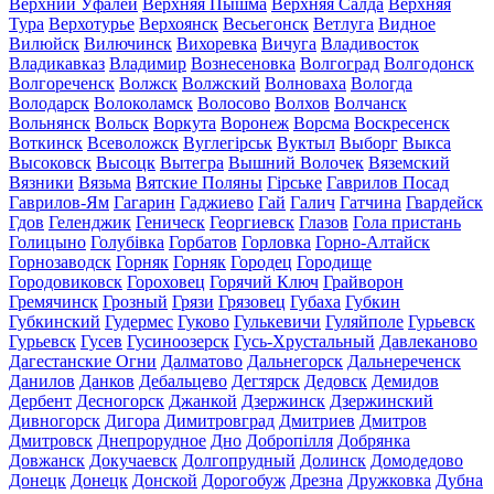
Верхний Уфалей
Верхняя Пышма
Верхняя Салда
Верхняя
Тура
Верхотурье
Верхоянск
Весьегонск
Ветлуга
Видное
Вилюйск
Вилючинск
Вихоревка
Вичуга
Владивосток
Владикавказ
Владимир
Вознесеновка
Волгоград
Волгодонск
Волгореченск
Волжск
Волжский
Волноваха
Вологда
Володарск
Волоколамск
Волосово
Волхов
Волчанск
Вольнянск
Вольск
Воркута
Воронеж
Ворсма
Воскресенск
Воткинск
Всеволожск
Вуглегірськ
Вуктыл
Выборг
Выкса
Высоковск
Высоцк
Вытегра
Вышний Волочек
Вяземский
Вязники
Вязьма
Вятские Поляны
Гірське
Гаврилов Посад
Гаврилов-Ям
Гагарин
Гаджиево
Гай
Галич
Гатчина
Гвардейск
Гдов
Геленджик
Геническ
Георгиевск
Глазов
Гола пристань
Голицыно
Голубівка
Горбатов
Горловка
Горно-Алтайск
Горнозаводск
Горняк
Горняк
Городец
Городище
Городовиковск
Гороховец
Горячий Ключ
Грайворон
Гремячинск
Грозный
Грязи
Грязовец
Губаха
Губкин
Губкинский
Гудермес
Гуково
Гулькевичи
Гуляйполе
Гурьевск
Гурьевск
Гусев
Гусиноозерск
Гусь-Хрустальный
Давлеканово
Дагестанские Огни
Далматово
Дальнегорск
Дальнереченск
Данилов
Данков
Дебальцево
Дегтярск
Дедовск
Демидов
Дербент
Десногорск
Джанкой
Дзержинск
Дзержинский
Дивногорск
Дигора
Димитровград
Дмитриев
Дмитров
Дмитровск
Днепрорудное
Дно
Добропілля
Добрянка
Довжанск
Докучаевск
Долгопрудный
Долинск
Домодедово
Донецк
Донецк
Донской
Дорогобуж
Дрезна
Дружковка
Дубна