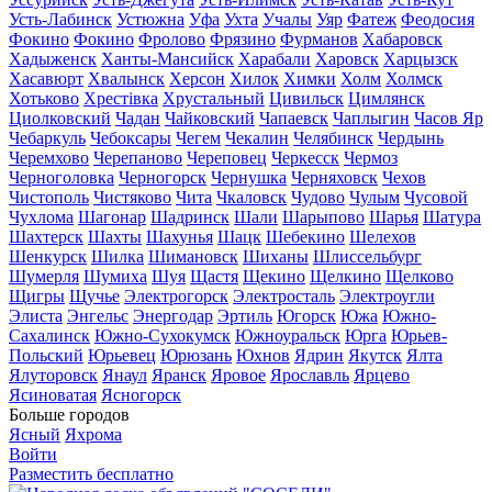
Усть-Лабинск
Устюжна
Уфа
Ухта
Учалы
Уяр
Фатеж
Феодосия
Фокино
Фокино
Фролово
Фрязино
Фурманов
Хабаровск
Хадыженск
Ханты-Мансийск
Харабали
Харовск
Харцызск
Хасавюрт
Хвалынск
Херсон
Хилок
Химки
Холм
Холмск
Хотьково
Хрестівка
Хрустальный
Цивильск
Цимлянск
Циолковский
Чадан
Чайковский
Чапаевск
Чаплыгин
Часов Яр
Чебаркуль
Чебоксары
Чегем
Чекалин
Челябинск
Чердынь
Черемхово
Черепаново
Череповец
Черкесск
Чермоз
Черноголовка
Черногорск
Чернушка
Черняховск
Чехов
Чистополь
Чистяково
Чита
Чкаловск
Чудово
Чулым
Чусовой
Чухлома
Шагонар
Шадринск
Шали
Шарыпово
Шарья
Шатура
Шахтерск
Шахты
Шахунья
Шацк
Шебекино
Шелехов
Шенкурск
Шилка
Шимановск
Шиханы
Шлиссельбург
Шумерля
Шумиха
Шуя
Щастя
Щекино
Щелкино
Щелково
Щигры
Щучье
Электрогорск
Электросталь
Электроугли
Элиста
Энгельс
Энергодар
Эртиль
Югорск
Южа
Южно-
Сахалинск
Южно-Сухокумск
Южноуральск
Юрга
Юрьев-
Польский
Юрьевец
Юрюзань
Юхнов
Ядрин
Якутск
Ялта
Ялуторовск
Янаул
Яранск
Яровое
Ярославль
Ярцево
Ясиноватая
Ясногорск
Больше городов
Ясный
Яхрома
Войти
Разместить бесплатно