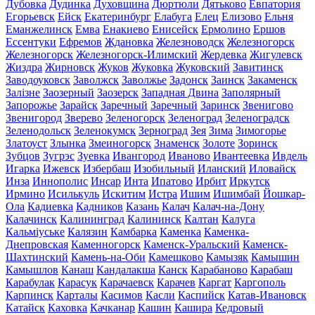
Дубовка
Дудинка
Духовщина
Дюртюли
Дятьково
Евпатория
Егорьевск
Ейск
Екатеринбург
Елабуга
Елец
Елизово
Ельня
Еманжелинск
Емва
Енакиево
Енисейск
Ермолино
Ершов
Ессентуки
Ефремов
Ждановка
Железноводск
Железногорск
Железногорск
Железногорск-Илимский
Жердевка
Жигулевск
Жиздра
Жирновск
Жуков
Жуковка
Жуковский
Завитинск
Заводоуковск
Заволжск
Заволжье
Задонск
Заинск
Закаменск
Залізне
Заозерный
Заозерск
Западная Двина
Заполярный
Запорожье
Зарайск
Заречный
Заречный
Заринск
Звенигово
Звенигород
Зверево
Зеленогорск
Зеленоград
Зеленоградск
Зеленодольск
Зеленокумск
Зерноград
Зея
Зима
Зимогорье
Златоуст
Злынка
Змеиногорск
Знаменск
Золоте
Зоринск
Зубцов
Зугрэс
Зуевка
Ивангород
Иваново
Ивантеевка
Ивдель
Игарка
Ижевск
Избербаш
Изобильный
Иланский
Иловайск
Инза
Иннополис
Инсар
Инта
Ипатово
Ирбит
Иркутск
Ирмино
Исилькуль
Искитим
Истра
Ишим
Ишимбай
Йошкар-
Ола
Кадиевка
Кадников
Казань
Калач
Калач-на-Дону
Калачинск
Калининград
Калининск
Калтан
Калуга
Кальміуське
Калязин
Камбарка
Каменка
Каменка-
Днепровская
Каменногорск
Каменск-Уральский
Каменск-
Шахтинский
Камень-на-Оби
Камешково
Камызяк
Камышин
Камышлов
Канаш
Кандалакша
Канск
Карабаново
Карабаш
Карабулак
Карасук
Карачаевск
Карачев
Каргат
Каргополь
Карпинск
Карталы
Касимов
Касли
Каспийск
Катав-Ивановск
Катайск
Каховка
Качканар
Кашин
Кашира
Кедровый