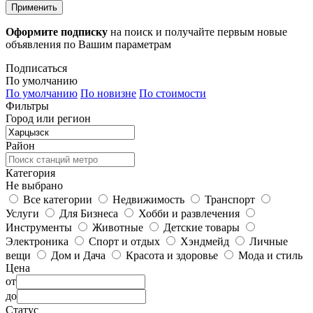
Применить
Оформите подписку
на поиск и получайте первым новые
объявления по Вашим параметрам
Подписаться
По умолчанию
По умолчанию
По новизне
По стоимости
Фильтры
Город или регион
Район
Категория
Не выбрано
Все категории
Недвижимость
Транспорт
Услуги
Для Бизнеса
Хобби и развлечения
Инструменты
Животные
Детские товары
Электроника
Спорт и отдых
Хэндмейд
Личные
вещи
Дом и Дача
Красота и здоровье
Мода и стиль
Цена
от
до
Статус