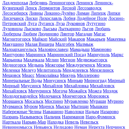
Лахденпохья
Лебедянь
Лениногорск
Ленинск
Ленинск-
Кузнецкий
Ленск
Лермонтов
Лесной
Лесозаводск
Лесосибирск
Ливны
Ликино-Дулёво
Лиман
Липецк
Липки
Лисичанск
Лиски
Лихославль
Лобня
Лодейное Поле
Лосино-
Петровский
Луга
Луганск
Луза
Лукоянов
Лутугино
Луховицы
Лысково
Лысьва
Лыткарино
Льгов
Любань
Люберцы
Любим
Людиново
Лянтор
Магадан
Магас
Магнитогорск
Майкоп
Майский
Макаров
Макарьев
Макеевка
Макушино
Малая Вишера
Малгобек
Малмыж
Малоархангельск
Малоярославец
Мамадыш
Мамоново
Мантурово
Мариинск
Мариинский Посад
Мариуполь
Маркс
Марьинка
Махачкала
Мглин
Мегион
Медвежьегорск
Медногорск
Медынь
Межгорье
Междуреченск
Мезень
Меленки
Мелеуз
Мелитополь
Менделеевск
Мензелинск
Мещовск
Миасс
Миколаївка
Микунь
Миллерово
Минеральные Воды
Минусинск
Миньяр
Мирноград
Мирный
Мирный
Миусинск
Михайлов
Михайловка
Михайловск
Михайловск
Мичуринск
Могоча
Можайск
Можга
Моздок
Молодогвардейск
Молочанск
Мончегорск
Морозовск
Моршанск
Мосальск
Моспино
Муравленко
Мураши
Мурино
Мурманск
Муром
Мценск
Мыски
Мытищи
Мышкин
Набережные Челны
Навашино
Наволоки
Надым
Назарово
Назрань
Называевск
Нальчик
Нариманов
Наро-Фоминск
Нарткала
Нарьян-Мар
Находка
Невель
Невельск
Невинномысск
Невьянск
Нелидово
Неман
Нерехта
Нерчинск