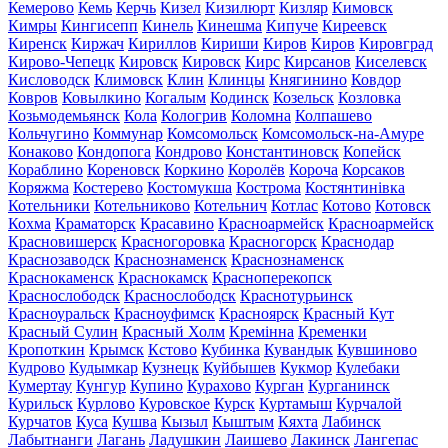
Кемерово
Кемь
Керчь
Кизел
Кизилюрт
Кизляр
Кимовск
Кимры
Кингисепп
Кинель
Кинешма
Кипуче
Киреевск
Киренск
Киржач
Кириллов
Кириши
Киров
Киров
Кировград
Кирово-Чепецк
Кировск
Кировск
Кирс
Кирсанов
Киселевск
Кисловодск
Климовск
Клин
Клинцы
Княгинино
Ковдор
Ковров
Ковылкино
Когалым
Кодинск
Козельск
Козловка
Козьмодемьянск
Кола
Кологрив
Коломна
Колпашево
Кольчугино
Коммунар
Комсомольск
Комсомольск-на-Амуре
Конаково
Кондопога
Кондрово
Константиновск
Копейск
Кораблино
Кореновск
Коркино
Королёв
Короча
Корсаков
Коряжма
Костерево
Костомукша
Кострома
Костянтинівка
Котельники
Котельниково
Котельнич
Котлас
Котово
Котовск
Кохма
Краматорск
Красавино
Красноармейск
Красноармейск
Красновишерск
Красногоровка
Красногорск
Краснодар
Краснозаводск
Краснознаменск
Краснознаменск
Краснокаменск
Краснокамск
Красноперекопск
Краснослободск
Краснослободск
Краснотурьинск
Красноуральск
Красноуфимск
Красноярск
Красный Кут
Красный Сулин
Красный Холм
Кремінна
Кременки
Кропоткин
Крымск
Кстово
Кубинка
Кувандык
Кувшиново
Кудрово
Кудымкар
Кузнецк
Куйбышев
Кукмор
Кулебаки
Кумертау
Кунгур
Купино
Курахово
Курган
Курганинск
Курильск
Курлово
Куровское
Курск
Куртамыш
Курчалой
Курчатов
Куса
Кушва
Кызыл
Кыштым
Кяхта
Лабинск
Лабытнанги
Лагань
Ладушкин
Лаишево
Лакинск
Лангепас