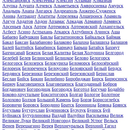
Алексанровск
Алексеевка
Алексин
Алзамай
Алмазная
Алупка
Алушта
Алчевск
Альметьевск
Амвросиевка
Амурск
Анадырь
Анапа
Ангарск
Андреаполь
Анжеро-Судженск
Анива
Антрацит
Апатиты
Апрелевка
Апшеронск
Арамиль
Аргун
Ардатов
Ардон
Арзамас
Аркадак
Армавир
Армянск
Арсеньев
Арск
Артем
Артемовск
Артемовский
Архангельск
Асбест
Асино
Астрахань
Аткарск
Ахтубинск
Ачинск
Аша
Бабаево
Бабушкин
Бавлы
Багратионовск
Байкальск
Баймак
Бакал
Баксан
Балабаново
Балаково
Балахна
Балашиха
Балашов
Балей
Балтийск
Барабинск
Барнаул
Барыш
Батайск
Бахмут
Бахчисарай
Бежецк
Белая Калитва
Белая Холуница
Белгород
Белебей
Белев
Белинский
Белицкое
Белово
Белогорск
Белогорск
Белозерск
Белокуриха
Беломорск
Белоозёрский
Белорецк
Белореченск
Белоусово
Белоярский
Белый
Бердск
Бердянск
Березники
Березовский
Березовский
Берислав
Беслан
Бийск
Бикин
Билибино
Биробиджан
Бирск
Бирюсинск
Бирюч
Благовещенск
Благовещенск
Благодарный
Бобров
Богданович
Богородицк
Богородск
Боготол
Богучар
Бодайбо
Боково-хрустальне
Бокситогорск
Болгар
Бологое
Болотное
Болохово
Болхов
Большой Камень
Бор
Борзя
Борисоглебск
Боровичи
Боровск
Бородино
Братск
Бронницы
Брянка
Брянск
Бугульма
Бугуруслан
Буденновск
Бузулук
Буинск
Буй
Буйнакск
Бутурлиновка
Валдай
Валуйки
Васильевка
Велиж
Великие Луки
Великий Новгород
Великий Устюг
Вельск
Венев
Верещагино
Верея
Верхнеуральск
Верхний Тагил