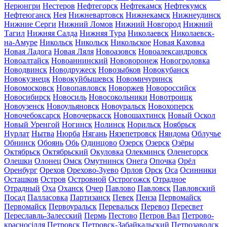
Нерюнгри
Нестеров
Нефтегорск
Нефтекамск
Нефтекумск
Нефтеюганск
Нея
Нижневартовск
Нижнекамск
Нижнеудинск
Нижние Серги
Нижний Ломов
Нижний Новгород
Нижний
Тагил
Нижняя Салда
Нижняя Тура
Николаевск
Николаевск-
на-Амуре
Никольск
Никольск
Никольское
Новая Каховка
Новая Ладога
Новая Ляля
Новоазовск
Новоалександровск
Новоалтайск
Новоаннинский
Нововоронеж
Новогродовка
Новодвинск
Новодружеск
Новозыбков
Новокубанск
Новокузнецк
Новокуйбышевск
Новомичуринск
Новомосковск
Новопавловск
Новоржев
Новороссийск
Новосибирск
Новосиль
Новосокольники
Новотроицк
Новоузенск
Новоульяновск
Новоуральск
Новохоперск
Новочебоксарск
Новочеркасск
Новошахтинск
Новый Оскол
Новый Уренгой
Ногинск
Нолинск
Норильск
Ноябрьск
Нурлат
Нытва
Нюрба
Нягань
Нязепетровск
Няндома
Облучье
Обнинск
Обоянь
Обь
Одинцово
Озерск
Озерск
Озёры
Октябрьск
Октябрьский
Окуловка
Олекминск
Оленегорск
Олешки
Олонец
Омск
Омутнинск
Онега
Опочка
Орёл
Оренбург
Орехов
Орехово-Зуево
Орлов
Орск
Оса
Осинники
Осташков
Остров
Островной
Острогожск
Отрадное
Отрадный
Оха
Оханск
Очер
Павлово
Павловск
Павловский
Посад
Палласовка
Партизанск
Певек
Пенза
Первомайск
Первомайск
Первоуральск
Перевальск
Перевоз
Пересвет
Переславль-Залесский
Пермь
Пестово
Петров Вал
Петрово-
красносілля
Петровск
Петровск-Забайкальский
Петрозаводск