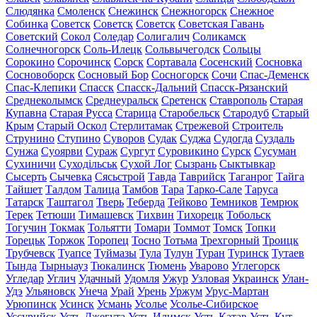
Слюдянка
Смоленск
Снежинск
Снежногорск
Снежное
Собинка
Советск
Советск
Советск
Советская Гавань
Советский
Сокол
Соледар
Солигалич
Соликамск
Солнечногорск
Соль-Илецк
Сольвычегодск
Сольцы
Сорокино
Сорочинск
Сорск
Сортавала
Сосенский
Сосновка
Сосновоборск
Сосновый Бор
Сосногорск
Сочи
Спас-Деменск
Спас-Клепики
Спасск
Спасск-Дальний
Спасск-Рязанский
Среднеколымск
Среднеуральск
Сретенск
Ставрополь
Старая
Купавна
Старая Русса
Старица
Старобельск
Стародуб
Старый
Крым
Старый Оскол
Стерлитамак
Стрежевой
Строитель
Струнино
Ступино
Суворов
Судак
Суджа
Судогда
Суздаль
Сунжа
Суоярви
Сураж
Сургут
Суровикино
Сурск
Сусуман
Сухиничи
Суходільськ
Сухой Лог
Сызрань
Сыктывкар
Сысерть
Сычевка
Сясьстрой
Тавда
Таврийск
Таганрог
Тайга
Тайшет
Талдом
Талица
Тамбов
Тара
Тарко-Сале
Таруса
Татарск
Таштагол
Тверь
Теберда
Тейково
Темников
Темрюк
Терек
Тетюши
Тимашевск
Тихвин
Тихорецк
Тобольск
Тогучин
Токмак
Тольятти
Томари
Томмот
Томск
Топки
Торецьк
Торжок
Торопец
Тосно
Тотьма
Трехгорный
Троицк
Трубчевск
Туапсе
Туймазы
Тула
Тулун
Туран
Туринск
Тутаев
Тында
Тырныауз
Тюкалинск
Тюмень
Уварово
Углегорск
Угледар
Углич
Удачный
Удомля
Ужур
Узловая
Украинск
Улан-
Удэ
Ульяновск
Унеча
Урай
Урень
Уржум
Урус-Мартан
Урюпинск
Усинск
Усмань
Усолье
Усолье-Сибирское
Уссурийск
Усть-Джегута
Усть-Илимск
Усть-Катав
Усть-Кут