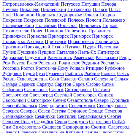
Петропавловск-Камчатский
Петухово
Петушки
Печора
Печоры
Пикалево
Пионерский
Питкяранта
Плавск
Пласт
Плес
Поворино
Подольск
Подпорожье
Покачи
Покров
Покровск
Покровск
Полевской
Полесск
Пологи
Полысаево
Полярные Зори
Полярный
Попасная
Поронайск
Порхов
Похвистнево
Почеп
Починок
Пошехонье
Правдинск
Приволжск
Приволье
Приморск
Приморск
Приморск
Приморско-Ахтарск
Приозерск
Прокопьевск
Пролетарск
Протвино
Прохладный
Псков
Пугачев
Пудож
Пустошка
Пучеж
Пушкино
Пущино
Пыталово
Пыть-Ях
Пятигорск
Радужный
Радужный
Райчихинск
Раменское
Рассказово
Ревда
Реж
Реутов
Ржев
Ровеньки
Родинское
Родники
Рославль
Россошь
Ростов
Ростов-на-Дону
Рошаль
Ртищево
Рубежное
Рубцовск
Рудня
Руза
Рузаевка
Рыбинск
Рыбное
Рыльск
Ряжск
Рязань
Сєвєродонецьк
Саки
Салават
Салаир
Салехард
Сальск
Самара
Саранск
Сарапул
Саратов
Саров
Сасово
Сатка
Сафоново
Саяногорск
Саянск
Світлодарськ
Сватово
Светлогорск
Светлоград
Светлый
Светогорск
Свирск
Свободный
Святогірськ
Себеж
Севастополь
Северо-Курильск
Северобайкальск
Северодвинск
Североморск
Североуральск
Северск
Северск
Севск
Сегежа
Селидово
Сельцо
Семенов
Семикаракорск
Семилуки
Сенгилей
Серафимович
Сергач
Сергиев Посад
Сердобск
Серов
Серпухов
Сертолово
Сибай
Сим
Симферополь
Скадовск
Сковородино
Скопин
Славгород
Славск
Славянск
Славянск-на-Кубани
Сланцы
Слободской