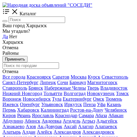
Каталог
Ваш город Харцызск
Мы угадали?
Да
Нет
Харцызск
Отмена
Районы
Применить
Отмена
Все города
Красноярск
Саратов
Москва
Курск
Севастополь
Санкт-Петербург
Липецк
Сочи
Барнаул
Магнитогорск
Ставрополь
Брянск
Набережные Челны
Тверь
Владивосток
Нижний Новгород
Тольятти
Волгоград
Новокузнецк
Томск
Воронеж
Новосибирск
Тула
Екатеринбург
Омск
Тюмень
Ижевск
Оренбург
Ульяновск
Иркутск
Пенза
Уфа
Казань
Пермь
Хабаровск
Калининград
Ростов-на-Дону
Челябинск
Киров
Рязань
Ярославль
Краснодар
Самара
Абаза
Абакан
Абдулино
Абинск
Авдеевка
Агидель
Агрыз
Адыгейск
Азнакаево
Азов
Ак-Довурак
Аксай
Алагир
Алапаевск
Алатырь
Алдан
Алейск
Александров
Александровск