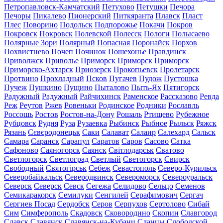
Петропавловск-Камчатский
Петухово
Петушки
Печора
Печоры
Пикалево
Пионерский
Питкяранта
Плавск
Пласт
Плес
Поворино
Подольск
Подпорожье
Покачи
Покров
Покровск
Покровск
Полевской
Полесск
Пологи
Полысаево
Полярные Зори
Полярный
Попасная
Поронайск
Порхов
Похвистнево
Почеп
Починок
Пошехонье
Правдинск
Приволжск
Приволье
Приморск
Приморск
Приморск
Приморско-Ахтарск
Приозерск
Прокопьевск
Пролетарск
Протвино
Прохладный
Псков
Пугачев
Пудож
Пустошка
Пучеж
Пушкино
Пущино
Пыталово
Пыть-Ях
Пятигорск
Радужный
Радужный
Райчихинск
Раменское
Рассказово
Ревда
Реж
Реутов
Ржев
Ровеньки
Родинское
Родники
Рославль
Россошь
Ростов
Ростов-на-Дону
Рошаль
Ртищево
Рубежное
Рубцовск
Рудня
Руза
Рузаевка
Рыбинск
Рыбное
Рыльск
Ряжск
Рязань
Сєвєродонецьк
Саки
Салават
Салаир
Салехард
Сальск
Самара
Саранск
Сарапул
Саратов
Саров
Сасово
Сатка
Сафоново
Саяногорск
Саянск
Світлодарськ
Сватово
Светлогорск
Светлоград
Светлый
Светогорск
Свирск
Свободный
Святогірськ
Себеж
Севастополь
Северо-Курильск
Северобайкальск
Северодвинск
Североморск
Североуральск
Северск
Северск
Севск
Сегежа
Селидово
Сельцо
Семенов
Семикаракорск
Семилуки
Сенгилей
Серафимович
Сергач
Сергиев Посад
Сердобск
Серов
Серпухов
Сертолово
Сибай
Сим
Симферополь
Скадовск
Сковородино
Скопин
Славгород
Славск
Славянск
Славянск-на-Кубани
Сланцы
Слободской