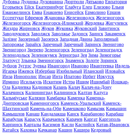
Дубовка
Дудинка
Духовщина
Дюртюли
Дятьково
Евпатория
Егорьевск
Ейск
Екатеринбург
Елабуга
Елец
Елизово
Ельня
Еманжелинск
Емва
Енакиево
Енисейск
Ермолино
Ершов
Ессентуки
Ефремов
Ждановка
Железноводск
Железногорск
Железногорск
Железногорск-Илимский
Жердевка
Жигулевск
Жиздра
Жирновск
Жуков
Жуковка
Жуковский
Завитинск
Заводоуковск
Заволжск
Заволжье
Задонск
Заинск
Закаменск
Залізне
Заозерный
Заозерск
Западная Двина
Заполярный
Запорожье
Зарайск
Заречный
Заречный
Заринск
Звенигово
Звенигород
Зверево
Зеленогорск
Зеленоград
Зеленоградск
Зеленодольск
Зеленокумск
Зерноград
Зея
Зима
Зимогорье
Златоуст
Злынка
Змеиногорск
Знаменск
Золоте
Зоринск
Зубцов
Зугрэс
Зуевка
Ивангород
Иваново
Ивантеевка
Ивдель
Игарка
Ижевск
Избербаш
Изобильный
Иланский
Иловайск
Инза
Иннополис
Инсар
Инта
Ипатово
Ирбит
Иркутск
Ирмино
Исилькуль
Искитим
Истра
Ишим
Ишимбай
Йошкар-
Ола
Кадиевка
Кадников
Казань
Калач
Калач-на-Дону
Калачинск
Калининград
Калининск
Калтан
Калуга
Кальміуське
Калязин
Камбарка
Каменка
Каменка-
Днепровская
Каменногорск
Каменск-Уральский
Каменск-
Шахтинский
Камень-на-Оби
Камешково
Камызяк
Камышин
Камышлов
Канаш
Кандалакша
Канск
Карабаново
Карабаш
Карабулак
Карасук
Карачаевск
Карачев
Каргат
Каргополь
Карпинск
Карталы
Касимов
Касли
Каспийск
Катав-Ивановск
Катайск
Каховка
Качканар
Кашин
Кашира
Кедровый