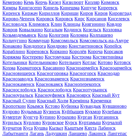
Кемерово
Кемь
Керчь
Кизел
Кизилюрт
Кизляр
Кимовск
Кимры
Кингисепп
Кинель
Кинешма
Кипуче
Киреевск
Киренск
Киржач
Кириллов
Кириши
Киров
Киров
Кировград
Кирово-Чепецк
Кировск
Кировск
Кирс
Кирсанов
Киселевск
Кисловодск
Климовск
Клин
Клинцы
Княгинино
Ковдор
Ковров
Ковылкино
Когалым
Кодинск
Козельск
Козловка
Козьмодемьянск
Кола
Кологрив
Коломна
Колпашево
Кольчугино
Коммунар
Комсомольск
Комсомольск-на-Амуре
Конаково
Кондопога
Кондрово
Константиновск
Копейск
Кораблино
Кореновск
Коркино
Королёв
Короча
Корсаков
Коряжма
Костерево
Костомукша
Кострома
Костянтинівка
Котельники
Котельниково
Котельнич
Котлас
Котово
Котовск
Кохма
Краматорск
Красавино
Красноармейск
Красноармейск
Красновишерск
Красногоровка
Красногорск
Краснодар
Краснозаводск
Краснознаменск
Краснознаменск
Краснокаменск
Краснокамск
Красноперекопск
Краснослободск
Краснослободск
Краснотурьинск
Красноуральск
Красноуфимск
Красноярск
Красный Кут
Красный Сулин
Красный Холм
Кремінна
Кременки
Кропоткин
Крымск
Кстово
Кубинка
Кувандык
Кувшиново
Кудрово
Кудымкар
Кузнецк
Куйбышев
Кукмор
Кулебаки
Кумертау
Кунгур
Купино
Курахово
Курган
Курганинск
Курильск
Курлово
Куровское
Курск
Куртамыш
Курчалой
Курчатов
Куса
Кушва
Кызыл
Кыштым
Кяхта
Лабинск
Лабытнанги
Лагань
Ладушкин
Лаишево
Лакинск
Лангепас