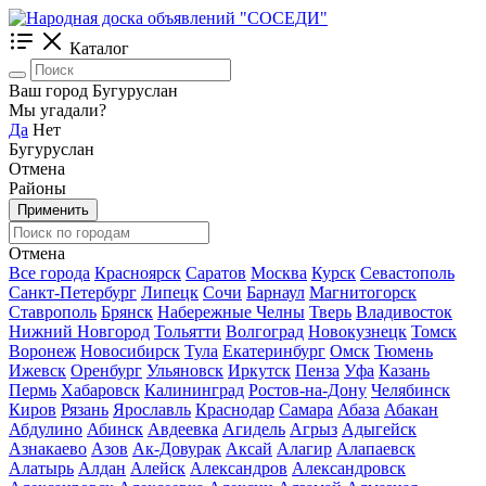
Каталог
Ваш город Бугуруслан
Мы угадали?
Да
Нет
Бугуруслан
Отмена
Районы
Применить
Отмена
Все города
Красноярск
Саратов
Москва
Курск
Севастополь
Санкт-Петербург
Липецк
Сочи
Барнаул
Магнитогорск
Ставрополь
Брянск
Набережные Челны
Тверь
Владивосток
Нижний Новгород
Тольятти
Волгоград
Новокузнецк
Томск
Воронеж
Новосибирск
Тула
Екатеринбург
Омск
Тюмень
Ижевск
Оренбург
Ульяновск
Иркутск
Пенза
Уфа
Казань
Пермь
Хабаровск
Калининград
Ростов-на-Дону
Челябинск
Киров
Рязань
Ярославль
Краснодар
Самара
Абаза
Абакан
Абдулино
Абинск
Авдеевка
Агидель
Агрыз
Адыгейск
Азнакаево
Азов
Ак-Довурак
Аксай
Алагир
Алапаевск
Алатырь
Алдан
Алейск
Александров
Александровск