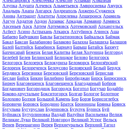
Алексанровск
Алексеевка
Алексин
Алзамай
Алмазная
Алупка
Алушта
Алчевск
Альметьевск
Амвросиевка
Амурск
Анадырь
Анапа
Ангарск
Андреаполь
Анжеро-Судженск
Анива
Антрацит
Апатиты
Апрелевка
Апшеронск
Арамиль
Аргун
Ардатов
Ардон
Арзамас
Аркадак
Армавир
Армянск
Арсеньев
Арск
Артем
Артемовск
Артемовский
Архангельск
Асбест
Асино
Астрахань
Аткарск
Ахтубинск
Ачинск
Аша
Бабаево
Бабушкин
Бавлы
Багратионовск
Байкальск
Баймак
Бакал
Баксан
Балабаново
Балаково
Балахна
Балашиха
Балашов
Балей
Балтийск
Барабинск
Барнаул
Барыш
Батайск
Бахмут
Бахчисарай
Бежецк
Белая Калитва
Белая Холуница
Белгород
Белебей
Белев
Белинский
Белицкое
Белово
Белогорск
Белогорск
Белозерск
Белокуриха
Беломорск
Белоозёрский
Белорецк
Белореченск
Белоусово
Белоярский
Белый
Бердск
Бердянск
Березники
Березовский
Березовский
Берислав
Беслан
Бийск
Бикин
Билибино
Биробиджан
Бирск
Бирюсинск
Бирюч
Благовещенск
Благовещенск
Благодарный
Бобров
Богданович
Богородицк
Богородск
Боготол
Богучар
Бодайбо
Боково-хрустальне
Бокситогорск
Болгар
Бологое
Болотное
Болохово
Болхов
Большой Камень
Бор
Борзя
Борисоглебск
Боровичи
Боровск
Бородино
Братск
Бронницы
Брянка
Брянск
Бугульма
Бугуруслан
Буденновск
Бузулук
Буинск
Буй
Буйнакск
Бутурлиновка
Валдай
Валуйки
Васильевка
Велиж
Великие Луки
Великий Новгород
Великий Устюг
Вельск
Венев
Верещагино
Верея
Верхнеуральск
Верхний Тагил