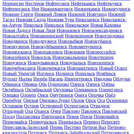
Нерюнгри
Нестеров
Нефтегорск
Нефтекамск
Нефтекумск
Нефтеюганск
Нея
Нижневартовск
Нижнекамск
Нижнеудинск
Нижние Серги
Нижний Ломов
Нижний Новгород
Нижний
Тагил
Нижняя Салда
Нижняя Тура
Николаевск
Николаевск-
на-Амуре
Никольск
Никольск
Никольское
Новая Каховка
Новая Ладога
Новая Ляля
Новоазовск
Новоалександровск
Новоалтайск
Новоаннинский
Нововоронеж
Новогродовка
Новодвинск
Новодружеск
Новозыбков
Новокубанск
Новокузнецк
Новокуйбышевск
Новомичуринск
Новомосковск
Новопавловск
Новоржев
Новороссийск
Новосибирск
Новосиль
Новосокольники
Новотроицк
Новоузенск
Новоульяновск
Новоуральск
Новохоперск
Новочебоксарск
Новочеркасск
Новошахтинск
Новый Оскол
Новый Уренгой
Ногинск
Нолинск
Норильск
Ноябрьск
Нурлат
Нытва
Нюрба
Нягань
Нязепетровск
Няндома
Облучье
Обнинск
Обоянь
Обь
Одинцово
Озерск
Озерск
Озёры
Октябрьск
Октябрьский
Окуловка
Олекминск
Оленегорск
Олешки
Олонец
Омск
Омутнинск
Онега
Опочка
Орёл
Оренбург
Орехов
Орехово-Зуево
Орлов
Орск
Оса
Осинники
Осташков
Остров
Островной
Острогожск
Отрадное
Отрадный
Оха
Оханск
Очер
Павлово
Павловск
Павловский
Посад
Палласовка
Партизанск
Певек
Пенза
Первомайск
Первомайск
Первоуральск
Перевальск
Перевоз
Пересвет
Переславль-Залесский
Пермь
Пестово
Петров Вал
Петрово-
красносілля
Петровск
Петровск-Забайкальский
Петрозаводск