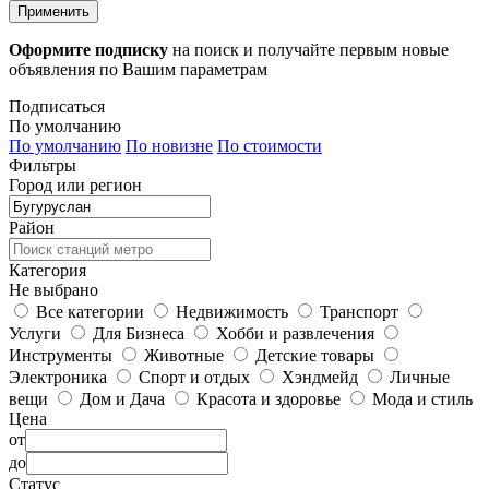
Применить
Оформите подписку
на поиск и получайте первым новые
объявления по Вашим параметрам
Подписаться
По умолчанию
По умолчанию
По новизне
По стоимости
Фильтры
Город или регион
Район
Категория
Не выбрано
Все категории
Недвижимость
Транспорт
Услуги
Для Бизнеса
Хобби и развлечения
Инструменты
Животные
Детские товары
Электроника
Спорт и отдых
Хэндмейд
Личные
вещи
Дом и Дача
Красота и здоровье
Мода и стиль
Цена
от
до
Статус