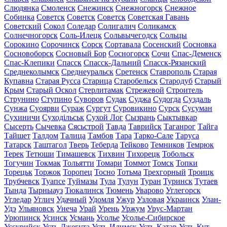
Слюдянка
Смоленск
Снежинск
Снежногорск
Снежное
Собинка
Советск
Советск
Советск
Советская Гавань
Советский
Сокол
Соледар
Солигалич
Соликамск
Солнечногорск
Соль-Илецк
Сольвычегодск
Сольцы
Сорокино
Сорочинск
Сорск
Сортавала
Сосенский
Сосновка
Сосновоборск
Сосновый Бор
Сосногорск
Сочи
Спас-Деменск
Спас-Клепики
Спасск
Спасск-Дальний
Спасск-Рязанский
Среднеколымск
Среднеуральск
Сретенск
Ставрополь
Старая
Купавна
Старая Русса
Старица
Старобельск
Стародуб
Старый
Крым
Старый Оскол
Стерлитамак
Стрежевой
Строитель
Струнино
Ступино
Суворов
Судак
Суджа
Судогда
Суздаль
Сунжа
Суоярви
Сураж
Сургут
Суровикино
Сурск
Сусуман
Сухиничи
Суходільськ
Сухой Лог
Сызрань
Сыктывкар
Сысерть
Сычевка
Сясьстрой
Тавда
Таврийск
Таганрог
Тайга
Тайшет
Талдом
Талица
Тамбов
Тара
Тарко-Сале
Таруса
Татарск
Таштагол
Тверь
Теберда
Тейково
Темников
Темрюк
Терек
Тетюши
Тимашевск
Тихвин
Тихорецк
Тобольск
Тогучин
Токмак
Тольятти
Томари
Томмот
Томск
Топки
Торецьк
Торжок
Торопец
Тосно
Тотьма
Трехгорный
Троицк
Трубчевск
Туапсе
Туймазы
Тула
Тулун
Туран
Туринск
Тутаев
Тында
Тырныауз
Тюкалинск
Тюмень
Уварово
Углегорск
Угледар
Углич
Удачный
Удомля
Ужур
Узловая
Украинск
Улан-
Удэ
Ульяновск
Унеча
Урай
Урень
Уржум
Урус-Мартан
Урюпинск
Усинск
Усмань
Усолье
Усолье-Сибирское
Уссурийск
Усть-Джегута
Усть-Илимск
Усть-Катав
Усть-Кут