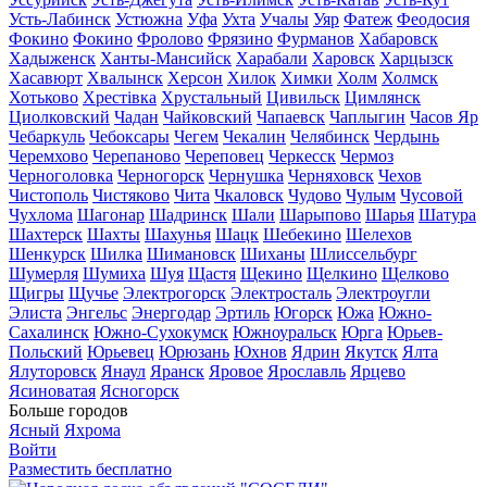
Усть-Лабинск
Устюжна
Уфа
Ухта
Учалы
Уяр
Фатеж
Феодосия
Фокино
Фокино
Фролово
Фрязино
Фурманов
Хабаровск
Хадыженск
Ханты-Мансийск
Харабали
Харовск
Харцызск
Хасавюрт
Хвалынск
Херсон
Хилок
Химки
Холм
Холмск
Хотьково
Хрестівка
Хрустальный
Цивильск
Цимлянск
Циолковский
Чадан
Чайковский
Чапаевск
Чаплыгин
Часов Яр
Чебаркуль
Чебоксары
Чегем
Чекалин
Челябинск
Чердынь
Черемхово
Черепаново
Череповец
Черкесск
Чермоз
Черноголовка
Черногорск
Чернушка
Черняховск
Чехов
Чистополь
Чистяково
Чита
Чкаловск
Чудово
Чулым
Чусовой
Чухлома
Шагонар
Шадринск
Шали
Шарыпово
Шарья
Шатура
Шахтерск
Шахты
Шахунья
Шацк
Шебекино
Шелехов
Шенкурск
Шилка
Шимановск
Шиханы
Шлиссельбург
Шумерля
Шумиха
Шуя
Щастя
Щекино
Щелкино
Щелково
Щигры
Щучье
Электрогорск
Электросталь
Электроугли
Элиста
Энгельс
Энергодар
Эртиль
Югорск
Южа
Южно-
Сахалинск
Южно-Сухокумск
Южноуральск
Юрга
Юрьев-
Польский
Юрьевец
Юрюзань
Юхнов
Ядрин
Якутск
Ялта
Ялуторовск
Янаул
Яранск
Яровое
Ярославль
Ярцево
Ясиноватая
Ясногорск
Больше городов
Ясный
Яхрома
Войти
Разместить бесплатно