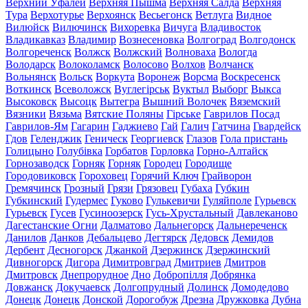
Верхний Уфалей
Верхняя Пышма
Верхняя Салда
Верхняя
Тура
Верхотурье
Верхоянск
Весьегонск
Ветлуга
Видное
Вилюйск
Вилючинск
Вихоревка
Вичуга
Владивосток
Владикавказ
Владимир
Вознесеновка
Волгоград
Волгодонск
Волгореченск
Волжск
Волжский
Волноваха
Вологда
Володарск
Волоколамск
Волосово
Волхов
Волчанск
Вольнянск
Вольск
Воркута
Воронеж
Ворсма
Воскресенск
Воткинск
Всеволожск
Вуглегірськ
Вуктыл
Выборг
Выкса
Высоковск
Высоцк
Вытегра
Вышний Волочек
Вяземский
Вязники
Вязьма
Вятские Поляны
Гірське
Гаврилов Посад
Гаврилов-Ям
Гагарин
Гаджиево
Гай
Галич
Гатчина
Гвардейск
Гдов
Геленджик
Геническ
Георгиевск
Глазов
Гола пристань
Голицыно
Голубівка
Горбатов
Горловка
Горно-Алтайск
Горнозаводск
Горняк
Горняк
Городец
Городище
Городовиковск
Гороховец
Горячий Ключ
Грайворон
Гремячинск
Грозный
Грязи
Грязовец
Губаха
Губкин
Губкинский
Гудермес
Гуково
Гулькевичи
Гуляйполе
Гурьевск
Гурьевск
Гусев
Гусиноозерск
Гусь-Хрустальный
Давлеканово
Дагестанские Огни
Далматово
Дальнегорск
Дальнереченск
Данилов
Данков
Дебальцево
Дегтярск
Дедовск
Демидов
Дербент
Десногорск
Джанкой
Дзержинск
Дзержинский
Дивногорск
Дигора
Димитровград
Дмитриев
Дмитров
Дмитровск
Днепрорудное
Дно
Добропілля
Добрянка
Довжанск
Докучаевск
Долгопрудный
Долинск
Домодедово
Донецк
Донецк
Донской
Дорогобуж
Дрезна
Дружковка
Дубна