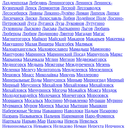
Лахденпохья
Лебедянь
Лениногорск
Ленинск
Ленинск-
Кузнецкий
Ленск
Лермонтов
Лесной
Лесозаводск
Лесосибирск
Ливны
Ликино-Дулёво
Лиман
Липецк
Липки
Лисичанск
Лиски
Лихославль
Лобня
Лодейное Поле
Лосино-
Петровский
Луга
Луганск
Луза
Лукоянов
Лутугино
Луховицы
Лысково
Лысьва
Лыткарино
Льгов
Любань
Люберцы
Любим
Людиново
Лянтор
Магадан
Магас
Магнитогорск
Майкоп
Майский
Макаров
Макарьев
Макеевка
Макушино
Малая Вишера
Малгобек
Малмыж
Малоархангельск
Малоярославец
Мамадыш
Мамоново
Мантурово
Мариинск
Мариинский Посад
Мариуполь
Маркс
Марьинка
Махачкала
Мглин
Мегион
Медвежьегорск
Медногорск
Медынь
Межгорье
Междуреченск
Мезень
Меленки
Мелеуз
Мелитополь
Менделеевск
Мензелинск
Мещовск
Миасс
Миколаївка
Микунь
Миллерово
Минеральные Воды
Минусинск
Миньяр
Мирноград
Мирный
Мирный
Миусинск
Михайлов
Михайловка
Михайловск
Михайловск
Мичуринск
Могоча
Можайск
Можга
Моздок
Молодогвардейск
Молочанск
Мончегорск
Морозовск
Моршанск
Мосальск
Моспино
Муравленко
Мураши
Мурино
Мурманск
Муром
Мценск
Мыски
Мытищи
Мышкин
Набережные Челны
Навашино
Наволоки
Надым
Назарово
Назрань
Называевск
Нальчик
Нариманов
Наро-Фоминск
Нарткала
Нарьян-Мар
Находка
Невель
Невельск
Невинномысск
Невьянск
Нелидово
Неман
Нерехта
Нерчинск