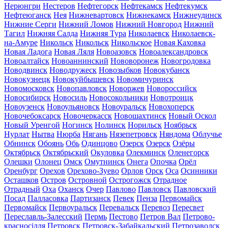
Нерюнгри
Нестеров
Нефтегорск
Нефтекамск
Нефтекумск
Нефтеюганск
Нея
Нижневартовск
Нижнекамск
Нижнеудинск
Нижние Серги
Нижний Ломов
Нижний Новгород
Нижний
Тагил
Нижняя Салда
Нижняя Тура
Николаевск
Николаевск-
на-Амуре
Никольск
Никольск
Никольское
Новая Каховка
Новая Ладога
Новая Ляля
Новоазовск
Новоалександровск
Новоалтайск
Новоаннинский
Нововоронеж
Новогродовка
Новодвинск
Новодружеск
Новозыбков
Новокубанск
Новокузнецк
Новокуйбышевск
Новомичуринск
Новомосковск
Новопавловск
Новоржев
Новороссийск
Новосибирск
Новосиль
Новосокольники
Новотроицк
Новоузенск
Новоульяновск
Новоуральск
Новохоперск
Новочебоксарск
Новочеркасск
Новошахтинск
Новый Оскол
Новый Уренгой
Ногинск
Нолинск
Норильск
Ноябрьск
Нурлат
Нытва
Нюрба
Нягань
Нязепетровск
Няндома
Облучье
Обнинск
Обоянь
Обь
Одинцово
Озерск
Озерск
Озёры
Октябрьск
Октябрьский
Окуловка
Олекминск
Оленегорск
Олешки
Олонец
Омск
Омутнинск
Онега
Опочка
Орёл
Оренбург
Орехов
Орехово-Зуево
Орлов
Орск
Оса
Осинники
Осташков
Остров
Островной
Острогожск
Отрадное
Отрадный
Оха
Оханск
Очер
Павлово
Павловск
Павловский
Посад
Палласовка
Партизанск
Певек
Пенза
Первомайск
Первомайск
Первоуральск
Перевальск
Перевоз
Пересвет
Переславль-Залесский
Пермь
Пестово
Петров Вал
Петрово-
красносілля
Петровск
Петровск-Забайкальский
Петрозаводск