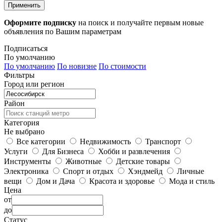
Применить
Оформите подписку
на поиск и получайте первым новые
объявления по Вашим параметрам
Подписаться
По умолчанию
По умолчанию
По новизне
По стоимости
Фильтры
Город или регион
Район
Категория
Не выбрано
Все категории
Недвижимость
Транспорт
Услуги
Для Бизнеса
Хобби и развлечения
Инструменты
Животные
Детские товары
Электроника
Спорт и отдых
Хэндмейд
Личные
вещи
Дом и Дача
Красота и здоровье
Мода и стиль
Цена
от
до
Статус