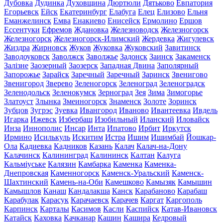
Дубовка
Дудинка
Духовщина
Дюртюли
Дятьково
Евпатория
Егорьевск
Ейск
Екатеринбург
Елабуга
Елец
Елизово
Ельня
Еманжелинск
Емва
Енакиево
Енисейск
Ермолино
Ершов
Ессентуки
Ефремов
Ждановка
Железноводск
Железногорск
Железногорск
Железногорск-Илимский
Жердевка
Жигулевск
Жиздра
Жирновск
Жуков
Жуковка
Жуковский
Завитинск
Заводоуковск
Заволжск
Заволжье
Задонск
Заинск
Закаменск
Залізне
Заозерный
Заозерск
Западная Двина
Заполярный
Запорожье
Зарайск
Заречный
Заречный
Заринск
Звенигово
Звенигород
Зверево
Зеленогорск
Зеленоград
Зеленоградск
Зеленодольск
Зеленокумск
Зерноград
Зея
Зима
Зимогорье
Златоуст
Злынка
Змеиногорск
Знаменск
Золоте
Зоринск
Зубцов
Зугрэс
Зуевка
Ивангород
Иваново
Ивантеевка
Ивдель
Игарка
Ижевск
Избербаш
Изобильный
Иланский
Иловайск
Инза
Иннополис
Инсар
Инта
Ипатово
Ирбит
Иркутск
Ирмино
Исилькуль
Искитим
Истра
Ишим
Ишимбай
Йошкар-
Ола
Кадиевка
Кадников
Казань
Калач
Калач-на-Дону
Калачинск
Калининград
Калининск
Калтан
Калуга
Кальміуське
Калязин
Камбарка
Каменка
Каменка-
Днепровская
Каменногорск
Каменск-Уральский
Каменск-
Шахтинский
Камень-на-Оби
Камешково
Камызяк
Камышин
Камышлов
Канаш
Кандалакша
Канск
Карабаново
Карабаш
Карабулак
Карасук
Карачаевск
Карачев
Каргат
Каргополь
Карпинск
Карталы
Касимов
Касли
Каспийск
Катав-Ивановск
Катайск
Каховка
Качканар
Кашин
Кашира
Кедровый