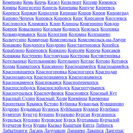
Кемерово
Кемь
Керчь
Кизел
Кизилюрт
Кизляр
Кимовск
Кимры
Кингисепп
Кинель
Кинешма
Кипуче
Киреевск
Киренск
Киржач
Кириллов
Кириши
Киров
Киров
Кировград
Кирово-Чепецк
Кировск
Кировск
Кирс
Кирсанов
Киселевск
Кисловодск
Климовск
Клин
Клинцы
Княгинино
Ковдор
Ковров
Ковылкино
Когалым
Кодинск
Козельск
Козловка
Козьмодемьянск
Кола
Кологрив
Коломна
Колпашево
Кольчугино
Коммунар
Комсомольск
Комсомольск-на-Амуре
Конаково
Кондопога
Кондрово
Константиновск
Копейск
Кораблино
Кореновск
Коркино
Королёв
Короча
Корсаков
Коряжма
Костерево
Костомукша
Кострома
Костянтинівка
Котельники
Котельниково
Котельнич
Котлас
Котово
Котовск
Кохма
Краматорск
Красавино
Красноармейск
Красноармейск
Красновишерск
Красногоровка
Красногорск
Краснодар
Краснозаводск
Краснознаменск
Краснознаменск
Краснокаменск
Краснокамск
Красноперекопск
Краснослободск
Краснослободск
Краснотурьинск
Красноуральск
Красноуфимск
Красноярск
Красный Кут
Красный Сулин
Красный Холм
Кремінна
Кременки
Кропоткин
Крымск
Кстово
Кубинка
Кувандык
Кувшиново
Кудрово
Кудымкар
Кузнецк
Куйбышев
Кукмор
Кулебаки
Кумертау
Кунгур
Купино
Курахово
Курган
Курганинск
Курильск
Курлово
Куровское
Курск
Куртамыш
Курчалой
Курчатов
Куса
Кушва
Кызыл
Кыштым
Кяхта
Лабинск
Лабытнанги
Лагань
Ладушкин
Лаишево
Лакинск
Лангепас