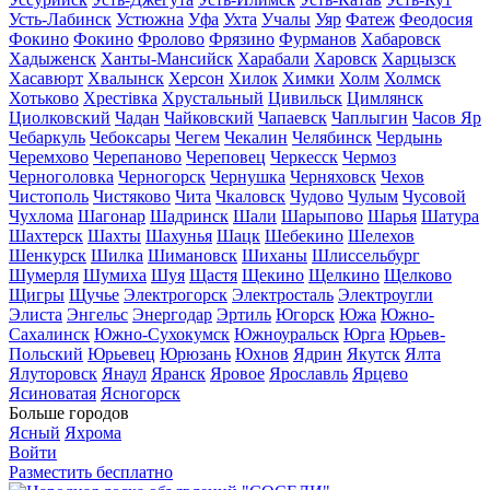
Усть-Лабинск
Устюжна
Уфа
Ухта
Учалы
Уяр
Фатеж
Феодосия
Фокино
Фокино
Фролово
Фрязино
Фурманов
Хабаровск
Хадыженск
Ханты-Мансийск
Харабали
Харовск
Харцызск
Хасавюрт
Хвалынск
Херсон
Хилок
Химки
Холм
Холмск
Хотьково
Хрестівка
Хрустальный
Цивильск
Цимлянск
Циолковский
Чадан
Чайковский
Чапаевск
Чаплыгин
Часов Яр
Чебаркуль
Чебоксары
Чегем
Чекалин
Челябинск
Чердынь
Черемхово
Черепаново
Череповец
Черкесск
Чермоз
Черноголовка
Черногорск
Чернушка
Черняховск
Чехов
Чистополь
Чистяково
Чита
Чкаловск
Чудово
Чулым
Чусовой
Чухлома
Шагонар
Шадринск
Шали
Шарыпово
Шарья
Шатура
Шахтерск
Шахты
Шахунья
Шацк
Шебекино
Шелехов
Шенкурск
Шилка
Шимановск
Шиханы
Шлиссельбург
Шумерля
Шумиха
Шуя
Щастя
Щекино
Щелкино
Щелково
Щигры
Щучье
Электрогорск
Электросталь
Электроугли
Элиста
Энгельс
Энергодар
Эртиль
Югорск
Южа
Южно-
Сахалинск
Южно-Сухокумск
Южноуральск
Юрга
Юрьев-
Польский
Юрьевец
Юрюзань
Юхнов
Ядрин
Якутск
Ялта
Ялуторовск
Янаул
Яранск
Яровое
Ярославль
Ярцево
Ясиноватая
Ясногорск
Больше городов
Ясный
Яхрома
Войти
Разместить бесплатно