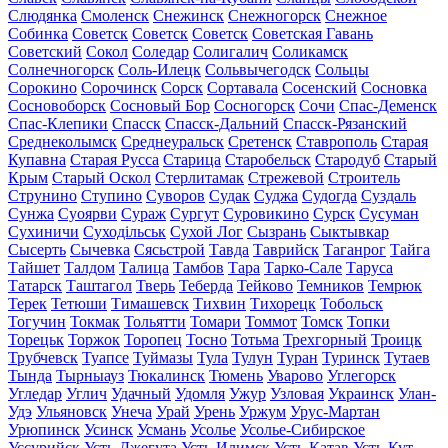
Слюдянка
Смоленск
Снежинск
Снежногорск
Снежное
Собинка
Советск
Советск
Советск
Советская Гавань
Советский
Сокол
Соледар
Солигалич
Соликамск
Солнечногорск
Соль-Илецк
Сольвычегодск
Сольцы
Сорокино
Сорочинск
Сорск
Сортавала
Сосенский
Сосновка
Сосновоборск
Сосновый Бор
Сосногорск
Сочи
Спас-Деменск
Спас-Клепики
Спасск
Спасск-Дальний
Спасск-Рязанский
Среднеколымск
Среднеуральск
Сретенск
Ставрополь
Старая
Купавна
Старая Русса
Старица
Старобельск
Стародуб
Старый
Крым
Старый Оскол
Стерлитамак
Стрежевой
Строитель
Струнино
Ступино
Суворов
Судак
Суджа
Судогда
Суздаль
Сунжа
Суоярви
Сураж
Сургут
Суровикино
Сурск
Сусуман
Сухиничи
Суходільськ
Сухой Лог
Сызрань
Сыктывкар
Сысерть
Сычевка
Сясьстрой
Тавда
Таврийск
Таганрог
Тайга
Тайшет
Талдом
Талица
Тамбов
Тара
Тарко-Сале
Таруса
Татарск
Таштагол
Тверь
Теберда
Тейково
Темников
Темрюк
Терек
Тетюши
Тимашевск
Тихвин
Тихорецк
Тобольск
Тогучин
Токмак
Тольятти
Томари
Томмот
Томск
Топки
Торецьк
Торжок
Торопец
Тосно
Тотьма
Трехгорный
Троицк
Трубчевск
Туапсе
Туймазы
Тула
Тулун
Туран
Туринск
Тутаев
Тында
Тырныауз
Тюкалинск
Тюмень
Уварово
Углегорск
Угледар
Углич
Удачный
Удомля
Ужур
Узловая
Украинск
Улан-
Удэ
Ульяновск
Унеча
Урай
Урень
Уржум
Урус-Мартан
Урюпинск
Усинск
Усмань
Усолье
Усолье-Сибирское
Уссурийск
Усть-Джегута
Усть-Илимск
Усть-Катав
Усть-Кут