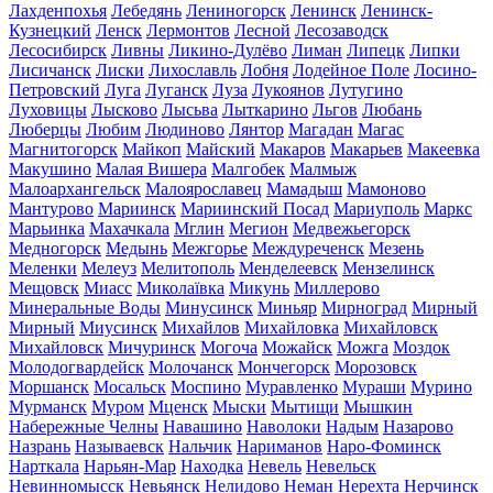
Лахденпохья
Лебедянь
Лениногорск
Ленинск
Ленинск-
Кузнецкий
Ленск
Лермонтов
Лесной
Лесозаводск
Лесосибирск
Ливны
Ликино-Дулёво
Лиман
Липецк
Липки
Лисичанск
Лиски
Лихославль
Лобня
Лодейное Поле
Лосино-
Петровский
Луга
Луганск
Луза
Лукоянов
Лутугино
Луховицы
Лысково
Лысьва
Лыткарино
Льгов
Любань
Люберцы
Любим
Людиново
Лянтор
Магадан
Магас
Магнитогорск
Майкоп
Майский
Макаров
Макарьев
Макеевка
Макушино
Малая Вишера
Малгобек
Малмыж
Малоархангельск
Малоярославец
Мамадыш
Мамоново
Мантурово
Мариинск
Мариинский Посад
Мариуполь
Маркс
Марьинка
Махачкала
Мглин
Мегион
Медвежьегорск
Медногорск
Медынь
Межгорье
Междуреченск
Мезень
Меленки
Мелеуз
Мелитополь
Менделеевск
Мензелинск
Мещовск
Миасс
Миколаївка
Микунь
Миллерово
Минеральные Воды
Минусинск
Миньяр
Мирноград
Мирный
Мирный
Миусинск
Михайлов
Михайловка
Михайловск
Михайловск
Мичуринск
Могоча
Можайск
Можга
Моздок
Молодогвардейск
Молочанск
Мончегорск
Морозовск
Моршанск
Мосальск
Моспино
Муравленко
Мураши
Мурино
Мурманск
Муром
Мценск
Мыски
Мытищи
Мышкин
Набережные Челны
Навашино
Наволоки
Надым
Назарово
Назрань
Называевск
Нальчик
Нариманов
Наро-Фоминск
Нарткала
Нарьян-Мар
Находка
Невель
Невельск
Невинномысск
Невьянск
Нелидово
Неман
Нерехта
Нерчинск