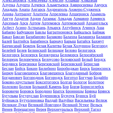
Алексанровск
Алексеевка
Алексин
Алзамай
Алмазная
Алупка
Алушта
Алчевск
Альметьевск
Амвросиевка
Амурск
Анадырь
Анапа
Ангарск
Андреаполь
Анжеро-Судженск
Анива
Антрацит
Апатиты
Апрелевка
Апшеронск
Арамиль
Аргун
Ардатов
Ардон
Арзамас
Аркадак
Армавир
Армянск
Арсеньев
Арск
Артем
Артемовск
Артемовский
Архангельск
Асбест
Асино
Астрахань
Аткарск
Ахтубинск
Ачинск
Аша
Бабаево
Бабушкин
Бавлы
Багратионовск
Байкальск
Баймак
Бакал
Баксан
Балабаново
Балаково
Балахна
Балашиха
Балашов
Балей
Балтийск
Барабинск
Барнаул
Барыш
Батайск
Бахмут
Бахчисарай
Бежецк
Белая Калитва
Белая Холуница
Белгород
Белебей
Белев
Белинский
Белицкое
Белово
Белогорск
Белогорск
Белозерск
Белокуриха
Беломорск
Белоозёрский
Белорецк
Белореченск
Белоусово
Белоярский
Белый
Бердск
Бердянск
Березники
Березовский
Березовский
Берислав
Беслан
Бийск
Бикин
Билибино
Биробиджан
Бирск
Бирюсинск
Бирюч
Благовещенск
Благовещенск
Благодарный
Бобров
Богданович
Богородицк
Богородск
Боготол
Богучар
Бодайбо
Боково-хрустальне
Бокситогорск
Болгар
Бологое
Болотное
Болохово
Болхов
Большой Камень
Бор
Борзя
Борисоглебск
Боровичи
Боровск
Бородино
Братск
Бронницы
Брянка
Брянск
Бугульма
Бугуруслан
Буденновск
Бузулук
Буинск
Буй
Буйнакск
Бутурлиновка
Валдай
Валуйки
Васильевка
Велиж
Великие Луки
Великий Новгород
Великий Устюг
Вельск
Венев
Верещагино
Верея
Верхнеуральск
Верхний Тагил