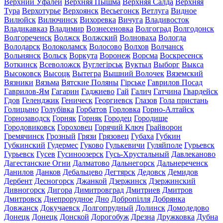
Верхний Уфалей
Верхняя Пышма
Верхняя Салда
Верхняя
Тура
Верхотурье
Верхоянск
Весьегонск
Ветлуга
Видное
Вилюйск
Вилючинск
Вихоревка
Вичуга
Владивосток
Владикавказ
Владимир
Вознесеновка
Волгоград
Волгодонск
Волгореченск
Волжск
Волжский
Волноваха
Вологда
Володарск
Волоколамск
Волосово
Волхов
Волчанск
Вольнянск
Вольск
Воркута
Воронеж
Ворсма
Воскресенск
Воткинск
Всеволожск
Вуглегірськ
Вуктыл
Выборг
Выкса
Высоковск
Высоцк
Вытегра
Вышний Волочек
Вяземский
Вязники
Вязьма
Вятские Поляны
Гірське
Гаврилов Посад
Гаврилов-Ям
Гагарин
Гаджиево
Гай
Галич
Гатчина
Гвардейск
Гдов
Геленджик
Геническ
Георгиевск
Глазов
Гола пристань
Голицыно
Голубівка
Горбатов
Горловка
Горно-Алтайск
Горнозаводск
Горняк
Горняк
Городец
Городище
Городовиковск
Гороховец
Горячий Ключ
Грайворон
Гремячинск
Грозный
Грязи
Грязовец
Губаха
Губкин
Губкинский
Гудермес
Гуково
Гулькевичи
Гуляйполе
Гурьевск
Гурьевск
Гусев
Гусиноозерск
Гусь-Хрустальный
Давлеканово
Дагестанские Огни
Далматово
Дальнегорск
Дальнереченск
Данилов
Данков
Дебальцево
Дегтярск
Дедовск
Демидов
Дербент
Десногорск
Джанкой
Дзержинск
Дзержинский
Дивногорск
Дигора
Димитровград
Дмитриев
Дмитров
Дмитровск
Днепрорудное
Дно
Добропілля
Добрянка
Довжанск
Докучаевск
Долгопрудный
Долинск
Домодедово
Донецк
Донецк
Донской
Дорогобуж
Дрезна
Дружковка
Дубна