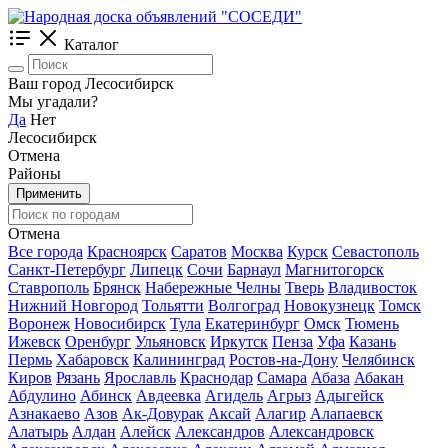
Каталог
Ваш город Лесосибирск
Мы угадали?
Да
Нет
Лесосибирск
Отмена
Районы
Применить
Отмена
Все города
Красноярск
Саратов
Москва
Курск
Севастополь
Санкт-Петербург
Липецк
Сочи
Барнаул
Магнитогорск
Ставрополь
Брянск
Набережные Челны
Тверь
Владивосток
Нижний Новгород
Тольятти
Волгоград
Новокузнецк
Томск
Воронеж
Новосибирск
Тула
Екатеринбург
Омск
Тюмень
Ижевск
Оренбург
Ульяновск
Иркутск
Пенза
Уфа
Казань
Пермь
Хабаровск
Калининград
Ростов-на-Дону
Челябинск
Киров
Рязань
Ярославль
Краснодар
Самара
Абаза
Абакан
Абдулино
Абинск
Авдеевка
Агидель
Агрыз
Адыгейск
Азнакаево
Азов
Ак-Довурак
Аксай
Алагир
Алапаевск
Алатырь
Алдан
Алейск
Александров
Александровск