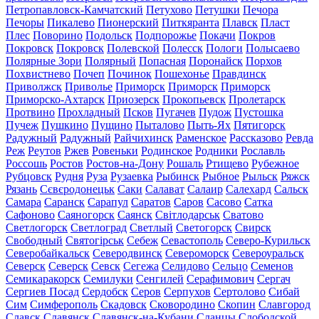
Петропавловск-Камчатский
Петухово
Петушки
Печора
Печоры
Пикалево
Пионерский
Питкяранта
Плавск
Пласт
Плес
Поворино
Подольск
Подпорожье
Покачи
Покров
Покровск
Покровск
Полевской
Полесск
Пологи
Полысаево
Полярные Зори
Полярный
Попасная
Поронайск
Порхов
Похвистнево
Почеп
Починок
Пошехонье
Правдинск
Приволжск
Приволье
Приморск
Приморск
Приморск
Приморско-Ахтарск
Приозерск
Прокопьевск
Пролетарск
Протвино
Прохладный
Псков
Пугачев
Пудож
Пустошка
Пучеж
Пушкино
Пущино
Пыталово
Пыть-Ях
Пятигорск
Радужный
Радужный
Райчихинск
Раменское
Рассказово
Ревда
Реж
Реутов
Ржев
Ровеньки
Родинское
Родники
Рославль
Россошь
Ростов
Ростов-на-Дону
Рошаль
Ртищево
Рубежное
Рубцовск
Рудня
Руза
Рузаевка
Рыбинск
Рыбное
Рыльск
Ряжск
Рязань
Сєвєродонецьк
Саки
Салават
Салаир
Салехард
Сальск
Самара
Саранск
Сарапул
Саратов
Саров
Сасово
Сатка
Сафоново
Саяногорск
Саянск
Світлодарськ
Сватово
Светлогорск
Светлоград
Светлый
Светогорск
Свирск
Свободный
Святогірськ
Себеж
Севастополь
Северо-Курильск
Северобайкальск
Северодвинск
Североморск
Североуральск
Северск
Северск
Севск
Сегежа
Селидово
Сельцо
Семенов
Семикаракорск
Семилуки
Сенгилей
Серафимович
Сергач
Сергиев Посад
Сердобск
Серов
Серпухов
Сертолово
Сибай
Сим
Симферополь
Скадовск
Сковородино
Скопин
Славгород
Славск
Славянск
Славянск-на-Кубани
Сланцы
Слободской