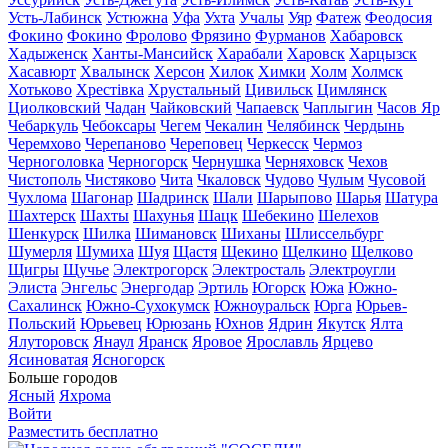
Усть-Лабинск
Устюжна
Уфа
Ухта
Учалы
Уяр
Фатеж
Феодосия
Фокино
Фокино
Фролово
Фрязино
Фурманов
Хабаровск
Хадыженск
Ханты-Мансийск
Харабали
Харовск
Харцызск
Хасавюрт
Хвалынск
Херсон
Хилок
Химки
Холм
Холмск
Хотьково
Хрестівка
Хрустальный
Цивильск
Цимлянск
Циолковский
Чадан
Чайковский
Чапаевск
Чаплыгин
Часов Яр
Чебаркуль
Чебоксары
Чегем
Чекалин
Челябинск
Чердынь
Черемхово
Черепаново
Череповец
Черкесск
Чермоз
Черноголовка
Черногорск
Чернушка
Черняховск
Чехов
Чистополь
Чистяково
Чита
Чкаловск
Чудово
Чулым
Чусовой
Чухлома
Шагонар
Шадринск
Шали
Шарыпово
Шарья
Шатура
Шахтерск
Шахты
Шахунья
Шацк
Шебекино
Шелехов
Шенкурск
Шилка
Шимановск
Шиханы
Шлиссельбург
Шумерля
Шумиха
Шуя
Щастя
Щекино
Щелкино
Щелково
Щигры
Щучье
Электрогорск
Электросталь
Электроугли
Элиста
Энгельс
Энергодар
Эртиль
Югорск
Южа
Южно-
Сахалинск
Южно-Сухокумск
Южноуральск
Юрга
Юрьев-
Польский
Юрьевец
Юрюзань
Юхнов
Ядрин
Якутск
Ялта
Ялуторовск
Янаул
Яранск
Яровое
Ярославль
Ярцево
Ясиноватая
Ясногорск
Больше городов
Ясный
Яхрома
Войти
Разместить бесплатно