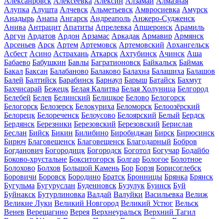
Алексанровск
Алексеевка
Алексин
Алзамай
Алмазная
Алупка
Алушта
Алчевск
Альметьевск
Амвросиевка
Амурск
Анадырь
Анапа
Ангарск
Андреаполь
Анжеро-Судженск
Анива
Антрацит
Апатиты
Апрелевка
Апшеронск
Арамиль
Аргун
Ардатов
Ардон
Арзамас
Аркадак
Армавир
Армянск
Арсеньев
Арск
Артем
Артемовск
Артемовский
Архангельск
Асбест
Асино
Астрахань
Аткарск
Ахтубинск
Ачинск
Аша
Бабаево
Бабушкин
Бавлы
Багратионовск
Байкальск
Баймак
Бакал
Баксан
Балабаново
Балаково
Балахна
Балашиха
Балашов
Балей
Балтийск
Барабинск
Барнаул
Барыш
Батайск
Бахмут
Бахчисарай
Бежецк
Белая Калитва
Белая Холуница
Белгород
Белебей
Белев
Белинский
Белицкое
Белово
Белогорск
Белогорск
Белозерск
Белокуриха
Беломорск
Белоозёрский
Белорецк
Белореченск
Белоусово
Белоярский
Белый
Бердск
Бердянск
Березники
Березовский
Березовский
Берислав
Беслан
Бийск
Бикин
Билибино
Биробиджан
Бирск
Бирюсинск
Бирюч
Благовещенск
Благовещенск
Благодарный
Бобров
Богданович
Богородицк
Богородск
Боготол
Богучар
Бодайбо
Боково-хрустальне
Бокситогорск
Болгар
Бологое
Болотное
Болохово
Болхов
Большой Камень
Бор
Борзя
Борисоглебск
Боровичи
Боровск
Бородино
Братск
Бронницы
Брянка
Брянск
Бугульма
Бугуруслан
Буденновск
Бузулук
Буинск
Буй
Буйнакск
Бутурлиновка
Валдай
Валуйки
Васильевка
Велиж
Великие Луки
Великий Новгород
Великий Устюг
Вельск
Венев
Верещагино
Верея
Верхнеуральск
Верхний Тагил