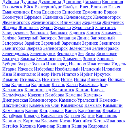
Дубовка
Дудинка
Духовщина
Дюртюли
Дятьково
Евпатория
Егорьевск
Ейск
Екатеринбург
Елабуга
Елец
Елизово
Ельня
Еманжелинск
Емва
Енакиево
Енисейск
Ермолино
Ершов
Ессентуки
Ефремов
Ждановка
Железноводск
Железногорск
Железногорск
Железногорск-Илимский
Жердевка
Жигулевск
Жиздра
Жирновск
Жуков
Жуковка
Жуковский
Завитинск
Заводоуковск
Заволжск
Заволжье
Задонск
Заинск
Закаменск
Залізне
Заозерный
Заозерск
Западная Двина
Заполярный
Запорожье
Зарайск
Заречный
Заречный
Заринск
Звенигово
Звенигород
Зверево
Зеленогорск
Зеленоград
Зеленоградск
Зеленодольск
Зеленокумск
Зерноград
Зея
Зима
Зимогорье
Златоуст
Злынка
Змеиногорск
Знаменск
Золоте
Зоринск
Зубцов
Зугрэс
Зуевка
Ивангород
Иваново
Ивантеевка
Ивдель
Игарка
Ижевск
Избербаш
Изобильный
Иланский
Иловайск
Инза
Иннополис
Инсар
Инта
Ипатово
Ирбит
Иркутск
Ирмино
Исилькуль
Искитим
Истра
Ишим
Ишимбай
Йошкар-
Ола
Кадиевка
Кадников
Казань
Калач
Калач-на-Дону
Калачинск
Калининград
Калининск
Калтан
Калуга
Кальміуське
Калязин
Камбарка
Каменка
Каменка-
Днепровская
Каменногорск
Каменск-Уральский
Каменск-
Шахтинский
Камень-на-Оби
Камешково
Камызяк
Камышин
Камышлов
Канаш
Кандалакша
Канск
Карабаново
Карабаш
Карабулак
Карасук
Карачаевск
Карачев
Каргат
Каргополь
Карпинск
Карталы
Касимов
Касли
Каспийск
Катав-Ивановск
Катайск
Каховка
Качканар
Кашин
Кашира
Кедровый