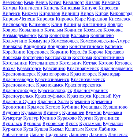
Кемерово
Кемь
Керчь
Кизел
Кизилюрт
Кизляр
Кимовск
Кимры
Кингисепп
Кинель
Кинешма
Кипуче
Киреевск
Киренск
Киржач
Кириллов
Кириши
Киров
Киров
Кировград
Кирово-Чепецк
Кировск
Кировск
Кирс
Кирсанов
Киселевск
Кисловодск
Климовск
Клин
Клинцы
Княгинино
Ковдор
Ковров
Ковылкино
Когалым
Кодинск
Козельск
Козловка
Козьмодемьянск
Кола
Кологрив
Коломна
Колпашево
Кольчугино
Коммунар
Комсомольск
Комсомольск-на-Амуре
Конаково
Кондопога
Кондрово
Константиновск
Копейск
Кораблино
Кореновск
Коркино
Королёв
Короча
Корсаков
Коряжма
Костерево
Костомукша
Кострома
Костянтинівка
Котельники
Котельниково
Котельнич
Котлас
Котово
Котовск
Кохма
Краматорск
Красавино
Красноармейск
Красноармейск
Красновишерск
Красногоровка
Красногорск
Краснодар
Краснозаводск
Краснознаменск
Краснознаменск
Краснокаменск
Краснокамск
Красноперекопск
Краснослободск
Краснослободск
Краснотурьинск
Красноуральск
Красноуфимск
Красноярск
Красный Кут
Красный Сулин
Красный Холм
Кремінна
Кременки
Кропоткин
Крымск
Кстово
Кубинка
Кувандык
Кувшиново
Кудрово
Кудымкар
Кузнецк
Куйбышев
Кукмор
Кулебаки
Кумертау
Кунгур
Купино
Курахово
Курган
Курганинск
Курильск
Курлово
Куровское
Курск
Куртамыш
Курчалой
Курчатов
Куса
Кушва
Кызыл
Кыштым
Кяхта
Лабинск
Лабытнанги
Лагань
Ладушкин
Лаишево
Лакинск
Лангепас