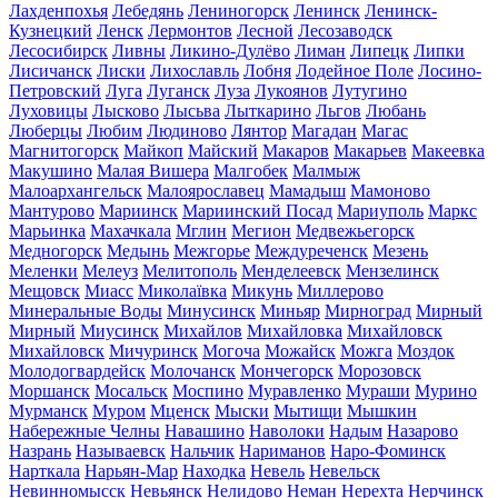
Лахденпохья
Лебедянь
Лениногорск
Ленинск
Ленинск-
Кузнецкий
Ленск
Лермонтов
Лесной
Лесозаводск
Лесосибирск
Ливны
Ликино-Дулёво
Лиман
Липецк
Липки
Лисичанск
Лиски
Лихославль
Лобня
Лодейное Поле
Лосино-
Петровский
Луга
Луганск
Луза
Лукоянов
Лутугино
Луховицы
Лысково
Лысьва
Лыткарино
Льгов
Любань
Люберцы
Любим
Людиново
Лянтор
Магадан
Магас
Магнитогорск
Майкоп
Майский
Макаров
Макарьев
Макеевка
Макушино
Малая Вишера
Малгобек
Малмыж
Малоархангельск
Малоярославец
Мамадыш
Мамоново
Мантурово
Мариинск
Мариинский Посад
Мариуполь
Маркс
Марьинка
Махачкала
Мглин
Мегион
Медвежьегорск
Медногорск
Медынь
Межгорье
Междуреченск
Мезень
Меленки
Мелеуз
Мелитополь
Менделеевск
Мензелинск
Мещовск
Миасс
Миколаївка
Микунь
Миллерово
Минеральные Воды
Минусинск
Миньяр
Мирноград
Мирный
Мирный
Миусинск
Михайлов
Михайловка
Михайловск
Михайловск
Мичуринск
Могоча
Можайск
Можга
Моздок
Молодогвардейск
Молочанск
Мончегорск
Морозовск
Моршанск
Мосальск
Моспино
Муравленко
Мураши
Мурино
Мурманск
Муром
Мценск
Мыски
Мытищи
Мышкин
Набережные Челны
Навашино
Наволоки
Надым
Назарово
Назрань
Называевск
Нальчик
Нариманов
Наро-Фоминск
Нарткала
Нарьян-Мар
Находка
Невель
Невельск
Невинномысск
Невьянск
Нелидово
Неман
Нерехта
Нерчинск