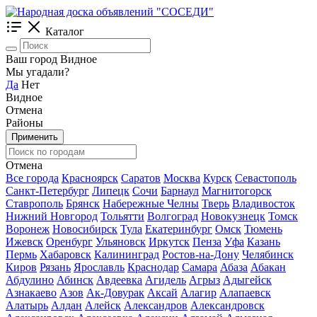
Каталог
Ваш город Видное
Мы угадали?
Да
Нет
Видное
Отмена
Районы
Применить
Отмена
Все города
Красноярск
Саратов
Москва
Курск
Севастополь
Санкт-Петербург
Липецк
Сочи
Барнаул
Магнитогорск
Ставрополь
Брянск
Набережные Челны
Тверь
Владивосток
Нижний Новгород
Тольятти
Волгоград
Новокузнецк
Томск
Воронеж
Новосибирск
Тула
Екатеринбург
Омск
Тюмень
Ижевск
Оренбург
Ульяновск
Иркутск
Пенза
Уфа
Казань
Пермь
Хабаровск
Калининград
Ростов-на-Дону
Челябинск
Киров
Рязань
Ярославль
Краснодар
Самара
Абаза
Абакан
Абдулино
Абинск
Авдеевка
Агидель
Агрыз
Адыгейск
Азнакаево
Азов
Ак-Довурак
Аксай
Алагир
Алапаевск
Алатырь
Алдан
Алейск
Александров
Александровск