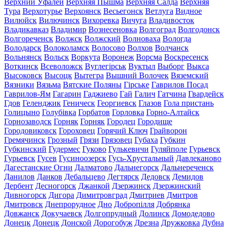
Верхний Уфалей
Верхняя Пышма
Верхняя Салда
Верхняя
Тура
Верхотурье
Верхоянск
Весьегонск
Ветлуга
Видное
Вилюйск
Вилючинск
Вихоревка
Вичуга
Владивосток
Владикавказ
Владимир
Вознесеновка
Волгоград
Волгодонск
Волгореченск
Волжск
Волжский
Волноваха
Вологда
Володарск
Волоколамск
Волосово
Волхов
Волчанск
Вольнянск
Вольск
Воркута
Воронеж
Ворсма
Воскресенск
Воткинск
Всеволожск
Вуглегірськ
Вуктыл
Выборг
Выкса
Высоковск
Высоцк
Вытегра
Вышний Волочек
Вяземский
Вязники
Вязьма
Вятские Поляны
Гірське
Гаврилов Посад
Гаврилов-Ям
Гагарин
Гаджиево
Гай
Галич
Гатчина
Гвардейск
Гдов
Геленджик
Геническ
Георгиевск
Глазов
Гола пристань
Голицыно
Голубівка
Горбатов
Горловка
Горно-Алтайск
Горнозаводск
Горняк
Горняк
Городец
Городище
Городовиковск
Гороховец
Горячий Ключ
Грайворон
Гремячинск
Грозный
Грязи
Грязовец
Губаха
Губкин
Губкинский
Гудермес
Гуково
Гулькевичи
Гуляйполе
Гурьевск
Гурьевск
Гусев
Гусиноозерск
Гусь-Хрустальный
Давлеканово
Дагестанские Огни
Далматово
Дальнегорск
Дальнереченск
Данилов
Данков
Дебальцево
Дегтярск
Дедовск
Демидов
Дербент
Десногорск
Джанкой
Дзержинск
Дзержинский
Дивногорск
Дигора
Димитровград
Дмитриев
Дмитров
Дмитровск
Днепрорудное
Дно
Добропілля
Добрянка
Довжанск
Докучаевск
Долгопрудный
Долинск
Домодедово
Донецк
Донецк
Донской
Дорогобуж
Дрезна
Дружковка
Дубна