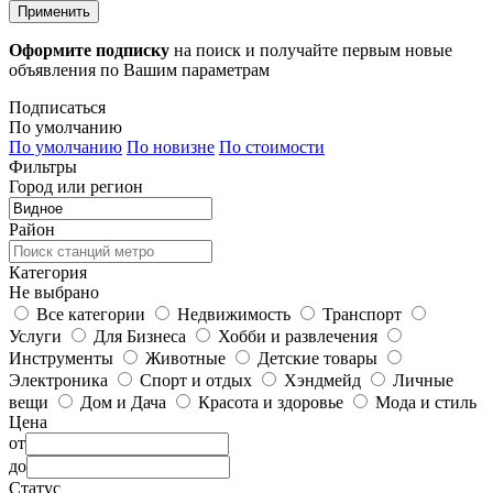
Применить
Оформите подписку
на поиск и получайте первым новые
объявления по Вашим параметрам
Подписаться
По умолчанию
По умолчанию
По новизне
По стоимости
Фильтры
Город или регион
Район
Категория
Не выбрано
Все категории
Недвижимость
Транспорт
Услуги
Для Бизнеса
Хобби и развлечения
Инструменты
Животные
Детские товары
Электроника
Спорт и отдых
Хэндмейд
Личные
вещи
Дом и Дача
Красота и здоровье
Мода и стиль
Цена
от
до
Статус