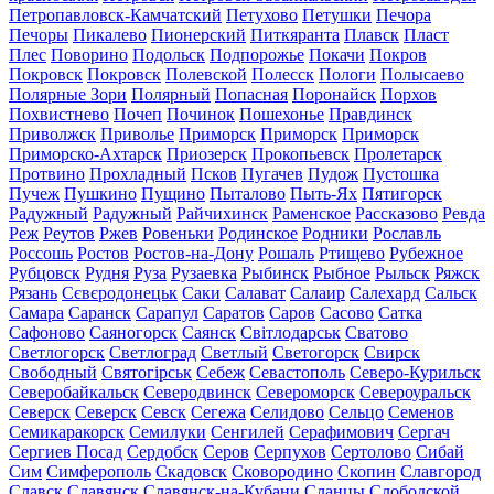
Петропавловск-Камчатский
Петухово
Петушки
Печора
Печоры
Пикалево
Пионерский
Питкяранта
Плавск
Пласт
Плес
Поворино
Подольск
Подпорожье
Покачи
Покров
Покровск
Покровск
Полевской
Полесск
Пологи
Полысаево
Полярные Зори
Полярный
Попасная
Поронайск
Порхов
Похвистнево
Почеп
Починок
Пошехонье
Правдинск
Приволжск
Приволье
Приморск
Приморск
Приморск
Приморско-Ахтарск
Приозерск
Прокопьевск
Пролетарск
Протвино
Прохладный
Псков
Пугачев
Пудож
Пустошка
Пучеж
Пушкино
Пущино
Пыталово
Пыть-Ях
Пятигорск
Радужный
Радужный
Райчихинск
Раменское
Рассказово
Ревда
Реж
Реутов
Ржев
Ровеньки
Родинское
Родники
Рославль
Россошь
Ростов
Ростов-на-Дону
Рошаль
Ртищево
Рубежное
Рубцовск
Рудня
Руза
Рузаевка
Рыбинск
Рыбное
Рыльск
Ряжск
Рязань
Сєвєродонецьк
Саки
Салават
Салаир
Салехард
Сальск
Самара
Саранск
Сарапул
Саратов
Саров
Сасово
Сатка
Сафоново
Саяногорск
Саянск
Світлодарськ
Сватово
Светлогорск
Светлоград
Светлый
Светогорск
Свирск
Свободный
Святогірськ
Себеж
Севастополь
Северо-Курильск
Северобайкальск
Северодвинск
Североморск
Североуральск
Северск
Северск
Севск
Сегежа
Селидово
Сельцо
Семенов
Семикаракорск
Семилуки
Сенгилей
Серафимович
Сергач
Сергиев Посад
Сердобск
Серов
Серпухов
Сертолово
Сибай
Сим
Симферополь
Скадовск
Сковородино
Скопин
Славгород
Славск
Славянск
Славянск-на-Кубани
Сланцы
Слободской