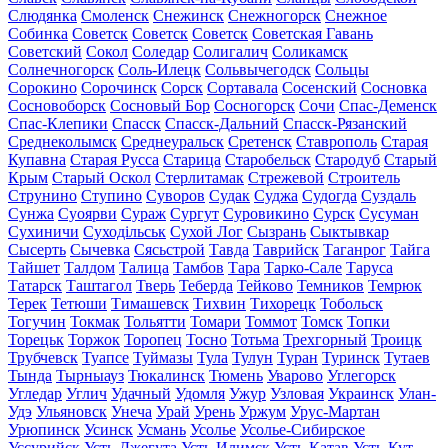
Слюдянка
Смоленск
Снежинск
Снежногорск
Снежное
Собинка
Советск
Советск
Советск
Советская Гавань
Советский
Сокол
Соледар
Солигалич
Соликамск
Солнечногорск
Соль-Илецк
Сольвычегодск
Сольцы
Сорокино
Сорочинск
Сорск
Сортавала
Сосенский
Сосновка
Сосновоборск
Сосновый Бор
Сосногорск
Сочи
Спас-Деменск
Спас-Клепики
Спасск
Спасск-Дальний
Спасск-Рязанский
Среднеколымск
Среднеуральск
Сретенск
Ставрополь
Старая
Купавна
Старая Русса
Старица
Старобельск
Стародуб
Старый
Крым
Старый Оскол
Стерлитамак
Стрежевой
Строитель
Струнино
Ступино
Суворов
Судак
Суджа
Судогда
Суздаль
Сунжа
Суоярви
Сураж
Сургут
Суровикино
Сурск
Сусуман
Сухиничи
Суходільськ
Сухой Лог
Сызрань
Сыктывкар
Сысерть
Сычевка
Сясьстрой
Тавда
Таврийск
Таганрог
Тайга
Тайшет
Талдом
Талица
Тамбов
Тара
Тарко-Сале
Таруса
Татарск
Таштагол
Тверь
Теберда
Тейково
Темников
Темрюк
Терек
Тетюши
Тимашевск
Тихвин
Тихорецк
Тобольск
Тогучин
Токмак
Тольятти
Томари
Томмот
Томск
Топки
Торецьк
Торжок
Торопец
Тосно
Тотьма
Трехгорный
Троицк
Трубчевск
Туапсе
Туймазы
Тула
Тулун
Туран
Туринск
Тутаев
Тында
Тырныауз
Тюкалинск
Тюмень
Уварово
Углегорск
Угледар
Углич
Удачный
Удомля
Ужур
Узловая
Украинск
Улан-
Удэ
Ульяновск
Унеча
Урай
Урень
Уржум
Урус-Мартан
Урюпинск
Усинск
Усмань
Усолье
Усолье-Сибирское
Уссурийск
Усть-Джегута
Усть-Илимск
Усть-Катав
Усть-Кут