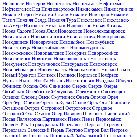
Нерюнгри
Нестеров
Нефтегорск
Нефтекамск
Нефтекумск
Нефтеюганск
Нея
Нижневартовск
Нижнекамск
Нижнеудинск
Нижние Серги
Нижний Ломов
Нижний Новгород
Нижний
Тагил
Нижняя Салда
Нижняя Тура
Николаевск
Николаевск-
на-Амуре
Никольск
Никольск
Никольское
Новая Каховка
Новая Ладога
Новая Ляля
Новоазовск
Новоалександровск
Новоалтайск
Новоаннинский
Нововоронеж
Новогродовка
Новодвинск
Новодружеск
Новозыбков
Новокубанск
Новокузнецк
Новокуйбышевск
Новомичуринск
Новомосковск
Новопавловск
Новоржев
Новороссийск
Новосибирск
Новосиль
Новосокольники
Новотроицк
Новоузенск
Новоульяновск
Новоуральск
Новохоперск
Новочебоксарск
Новочеркасск
Новошахтинск
Новый Оскол
Новый Уренгой
Ногинск
Нолинск
Норильск
Ноябрьск
Нурлат
Нытва
Нюрба
Нягань
Нязепетровск
Няндома
Облучье
Обнинск
Обоянь
Обь
Одинцово
Озерск
Озерск
Озёры
Октябрьск
Октябрьский
Окуловка
Олекминск
Оленегорск
Олешки
Олонец
Омск
Омутнинск
Онега
Опочка
Орёл
Оренбург
Орехов
Орехово-Зуево
Орлов
Орск
Оса
Осинники
Осташков
Остров
Островной
Острогожск
Отрадное
Отрадный
Оха
Оханск
Очер
Павлово
Павловск
Павловский
Посад
Палласовка
Партизанск
Певек
Пенза
Первомайск
Первомайск
Первоуральск
Перевальск
Перевоз
Пересвет
Переславль-Залесский
Пермь
Пестово
Петров Вал
Петрово-
красносілля
Петровск
Петровск-Забайкальский
Петрозаводск