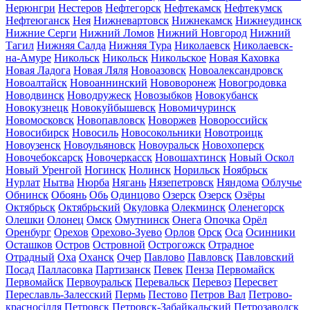
Нерюнгри
Нестеров
Нефтегорск
Нефтекамск
Нефтекумск
Нефтеюганск
Нея
Нижневартовск
Нижнекамск
Нижнеудинск
Нижние Серги
Нижний Ломов
Нижний Новгород
Нижний
Тагил
Нижняя Салда
Нижняя Тура
Николаевск
Николаевск-
на-Амуре
Никольск
Никольск
Никольское
Новая Каховка
Новая Ладога
Новая Ляля
Новоазовск
Новоалександровск
Новоалтайск
Новоаннинский
Нововоронеж
Новогродовка
Новодвинск
Новодружеск
Новозыбков
Новокубанск
Новокузнецк
Новокуйбышевск
Новомичуринск
Новомосковск
Новопавловск
Новоржев
Новороссийск
Новосибирск
Новосиль
Новосокольники
Новотроицк
Новоузенск
Новоульяновск
Новоуральск
Новохоперск
Новочебоксарск
Новочеркасск
Новошахтинск
Новый Оскол
Новый Уренгой
Ногинск
Нолинск
Норильск
Ноябрьск
Нурлат
Нытва
Нюрба
Нягань
Нязепетровск
Няндома
Облучье
Обнинск
Обоянь
Обь
Одинцово
Озерск
Озерск
Озёры
Октябрьск
Октябрьский
Окуловка
Олекминск
Оленегорск
Олешки
Олонец
Омск
Омутнинск
Онега
Опочка
Орёл
Оренбург
Орехов
Орехово-Зуево
Орлов
Орск
Оса
Осинники
Осташков
Остров
Островной
Острогожск
Отрадное
Отрадный
Оха
Оханск
Очер
Павлово
Павловск
Павловский
Посад
Палласовка
Партизанск
Певек
Пенза
Первомайск
Первомайск
Первоуральск
Перевальск
Перевоз
Пересвет
Переславль-Залесский
Пермь
Пестово
Петров Вал
Петрово-
красносілля
Петровск
Петровск-Забайкальский
Петрозаводск