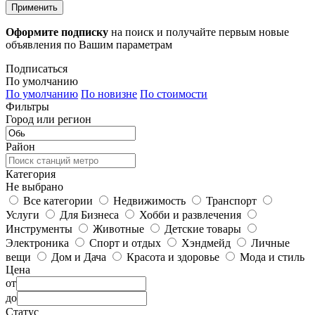
Применить
Оформите подписку
на поиск и получайте первым новые
объявления по Вашим параметрам
Подписаться
По умолчанию
По умолчанию
По новизне
По стоимости
Фильтры
Город или регион
Район
Категория
Не выбрано
Все категории
Недвижимость
Транспорт
Услуги
Для Бизнеса
Хобби и развлечения
Инструменты
Животные
Детские товары
Электроника
Спорт и отдых
Хэндмейд
Личные
вещи
Дом и Дача
Красота и здоровье
Мода и стиль
Цена
от
до
Статус