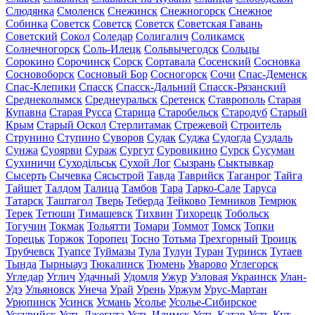
Слюдянка
Смоленск
Снежинск
Снежногорск
Снежное
Собинка
Советск
Советск
Советск
Советская Гавань
Советский
Сокол
Соледар
Солигалич
Соликамск
Солнечногорск
Соль-Илецк
Сольвычегодск
Сольцы
Сорокино
Сорочинск
Сорск
Сортавала
Сосенский
Сосновка
Сосновоборск
Сосновый Бор
Сосногорск
Сочи
Спас-Деменск
Спас-Клепики
Спасск
Спасск-Дальний
Спасск-Рязанский
Среднеколымск
Среднеуральск
Сретенск
Ставрополь
Старая
Купавна
Старая Русса
Старица
Старобельск
Стародуб
Старый
Крым
Старый Оскол
Стерлитамак
Стрежевой
Строитель
Струнино
Ступино
Суворов
Судак
Суджа
Судогда
Суздаль
Сунжа
Суоярви
Сураж
Сургут
Суровикино
Сурск
Сусуман
Сухиничи
Суходільськ
Сухой Лог
Сызрань
Сыктывкар
Сысерть
Сычевка
Сясьстрой
Тавда
Таврийск
Таганрог
Тайга
Тайшет
Талдом
Талица
Тамбов
Тара
Тарко-Сале
Таруса
Татарск
Таштагол
Тверь
Теберда
Тейково
Темников
Темрюк
Терек
Тетюши
Тимашевск
Тихвин
Тихорецк
Тобольск
Тогучин
Токмак
Тольятти
Томари
Томмот
Томск
Топки
Торецьк
Торжок
Торопец
Тосно
Тотьма
Трехгорный
Троицк
Трубчевск
Туапсе
Туймазы
Тула
Тулун
Туран
Туринск
Тутаев
Тында
Тырныауз
Тюкалинск
Тюмень
Уварово
Углегорск
Угледар
Углич
Удачный
Удомля
Ужур
Узловая
Украинск
Улан-
Удэ
Ульяновск
Унеча
Урай
Урень
Уржум
Урус-Мартан
Урюпинск
Усинск
Усмань
Усолье
Усолье-Сибирское
Уссурийск
Усть-Джегута
Усть-Илимск
Усть-Катав
Усть-Кут