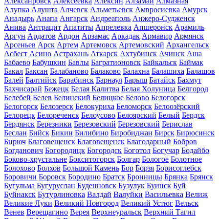
Алексанровск
Алексеевка
Алексин
Алзамай
Алмазная
Алупка
Алушта
Алчевск
Альметьевск
Амвросиевка
Амурск
Анадырь
Анапа
Ангарск
Андреаполь
Анжеро-Судженск
Анива
Антрацит
Апатиты
Апрелевка
Апшеронск
Арамиль
Аргун
Ардатов
Ардон
Арзамас
Аркадак
Армавир
Армянск
Арсеньев
Арск
Артем
Артемовск
Артемовский
Архангельск
Асбест
Асино
Астрахань
Аткарск
Ахтубинск
Ачинск
Аша
Бабаево
Бабушкин
Бавлы
Багратионовск
Байкальск
Баймак
Бакал
Баксан
Балабаново
Балаково
Балахна
Балашиха
Балашов
Балей
Балтийск
Барабинск
Барнаул
Барыш
Батайск
Бахмут
Бахчисарай
Бежецк
Белая Калитва
Белая Холуница
Белгород
Белебей
Белев
Белинский
Белицкое
Белово
Белогорск
Белогорск
Белозерск
Белокуриха
Беломорск
Белоозёрский
Белорецк
Белореченск
Белоусово
Белоярский
Белый
Бердск
Бердянск
Березники
Березовский
Березовский
Берислав
Беслан
Бийск
Бикин
Билибино
Биробиджан
Бирск
Бирюсинск
Бирюч
Благовещенск
Благовещенск
Благодарный
Бобров
Богданович
Богородицк
Богородск
Боготол
Богучар
Бодайбо
Боково-хрустальне
Бокситогорск
Болгар
Бологое
Болотное
Болохово
Болхов
Большой Камень
Бор
Борзя
Борисоглебск
Боровичи
Боровск
Бородино
Братск
Бронницы
Брянка
Брянск
Бугульма
Бугуруслан
Буденновск
Бузулук
Буинск
Буй
Буйнакск
Бутурлиновка
Валдай
Валуйки
Васильевка
Велиж
Великие Луки
Великий Новгород
Великий Устюг
Вельск
Венев
Верещагино
Верея
Верхнеуральск
Верхний Тагил