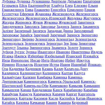
Дубовка
Дудинка
Духовщина
Дюртюли
Дятьково
Евпатория
Егорьевск
Ейск
Екатеринбург
Елабуга
Елец
Елизово
Ельня
Еманжелинск
Емва
Енакиево
Енисейск
Ермолино
Ершов
Ессентуки
Ефремов
Ждановка
Железноводск
Железногорск
Железногорск
Железногорск-Илимский
Жердевка
Жигулевск
Жиздра
Жирновск
Жуков
Жуковка
Жуковский
Завитинск
Заводоуковск
Заволжск
Заволжье
Задонск
Заинск
Закаменск
Залізне
Заозерный
Заозерск
Западная Двина
Заполярный
Запорожье
Зарайск
Заречный
Заречный
Заринск
Звенигово
Звенигород
Зверево
Зеленогорск
Зеленоград
Зеленоградск
Зеленодольск
Зеленокумск
Зерноград
Зея
Зима
Зимогорье
Златоуст
Злынка
Змеиногорск
Знаменск
Золоте
Зоринск
Зубцов
Зугрэс
Зуевка
Ивангород
Иваново
Ивантеевка
Ивдель
Игарка
Ижевск
Избербаш
Изобильный
Иланский
Иловайск
Инза
Иннополис
Инсар
Инта
Ипатово
Ирбит
Иркутск
Ирмино
Исилькуль
Искитим
Истра
Ишим
Ишимбай
Йошкар-
Ола
Кадиевка
Кадников
Казань
Калач
Калач-на-Дону
Калачинск
Калининград
Калининск
Калтан
Калуга
Кальміуське
Калязин
Камбарка
Каменка
Каменка-
Днепровская
Каменногорск
Каменск-Уральский
Каменск-
Шахтинский
Камень-на-Оби
Камешково
Камызяк
Камышин
Камышлов
Канаш
Кандалакша
Канск
Карабаново
Карабаш
Карабулак
Карасук
Карачаевск
Карачев
Каргат
Каргополь
Карпинск
Карталы
Касимов
Касли
Каспийск
Катав-Ивановск
Катайск
Каховка
Качканар
Кашин
Кашира
Кедровый