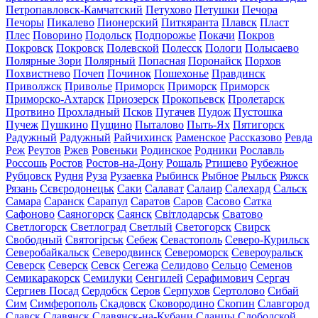
Петропавловск-Камчатский
Петухово
Петушки
Печора
Печоры
Пикалево
Пионерский
Питкяранта
Плавск
Пласт
Плес
Поворино
Подольск
Подпорожье
Покачи
Покров
Покровск
Покровск
Полевской
Полесск
Пологи
Полысаево
Полярные Зори
Полярный
Попасная
Поронайск
Порхов
Похвистнево
Почеп
Починок
Пошехонье
Правдинск
Приволжск
Приволье
Приморск
Приморск
Приморск
Приморско-Ахтарск
Приозерск
Прокопьевск
Пролетарск
Протвино
Прохладный
Псков
Пугачев
Пудож
Пустошка
Пучеж
Пушкино
Пущино
Пыталово
Пыть-Ях
Пятигорск
Радужный
Радужный
Райчихинск
Раменское
Рассказово
Ревда
Реж
Реутов
Ржев
Ровеньки
Родинское
Родники
Рославль
Россошь
Ростов
Ростов-на-Дону
Рошаль
Ртищево
Рубежное
Рубцовск
Рудня
Руза
Рузаевка
Рыбинск
Рыбное
Рыльск
Ряжск
Рязань
Сєвєродонецьк
Саки
Салават
Салаир
Салехард
Сальск
Самара
Саранск
Сарапул
Саратов
Саров
Сасово
Сатка
Сафоново
Саяногорск
Саянск
Світлодарськ
Сватово
Светлогорск
Светлоград
Светлый
Светогорск
Свирск
Свободный
Святогірськ
Себеж
Севастополь
Северо-Курильск
Северобайкальск
Северодвинск
Североморск
Североуральск
Северск
Северск
Севск
Сегежа
Селидово
Сельцо
Семенов
Семикаракорск
Семилуки
Сенгилей
Серафимович
Сергач
Сергиев Посад
Сердобск
Серов
Серпухов
Сертолово
Сибай
Сим
Симферополь
Скадовск
Сковородино
Скопин
Славгород
Славск
Славянск
Славянск-на-Кубани
Сланцы
Слободской