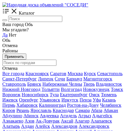
Каталог
Ваш город Обь
Мы угадали?
Да
Нет
Обь
Отмена
Районы
Применить
Отмена
Все города
Красноярск
Саратов
Москва
Курск
Севастополь
Санкт-Петербург
Липецк
Сочи
Барнаул
Магнитогорск
Ставрополь
Брянск
Набережные Челны
Тверь
Владивосток
Нижний Новгород
Тольятти
Волгоград
Новокузнецк
Томск
Воронеж
Новосибирск
Тула
Екатеринбург
Омск
Тюмень
Ижевск
Оренбург
Ульяновск
Иркутск
Пенза
Уфа
Казань
Пермь
Хабаровск
Калининград
Ростов-на-Дону
Челябинск
Киров
Рязань
Ярославль
Краснодар
Самара
Абаза
Абакан
Абдулино
Абинск
Авдеевка
Агидель
Агрыз
Адыгейск
Азнакаево
Азов
Ак-Довурак
Аксай
Алагир
Алапаевск
Алатырь
Алдан
Алейск
Александров
Александровск