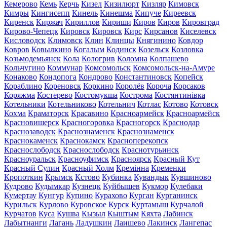
Кемерово
Кемь
Керчь
Кизел
Кизилюрт
Кизляр
Кимовск
Кимры
Кингисепп
Кинель
Кинешма
Кипуче
Киреевск
Киренск
Киржач
Кириллов
Кириши
Киров
Киров
Кировград
Кирово-Чепецк
Кировск
Кировск
Кирс
Кирсанов
Киселевск
Кисловодск
Климовск
Клин
Клинцы
Княгинино
Ковдор
Ковров
Ковылкино
Когалым
Кодинск
Козельск
Козловка
Козьмодемьянск
Кола
Кологрив
Коломна
Колпашево
Кольчугино
Коммунар
Комсомольск
Комсомольск-на-Амуре
Конаково
Кондопога
Кондрово
Константиновск
Копейск
Кораблино
Кореновск
Коркино
Королёв
Короча
Корсаков
Коряжма
Костерево
Костомукша
Кострома
Костянтинівка
Котельники
Котельниково
Котельнич
Котлас
Котово
Котовск
Кохма
Краматорск
Красавино
Красноармейск
Красноармейск
Красновишерск
Красногоровка
Красногорск
Краснодар
Краснозаводск
Краснознаменск
Краснознаменск
Краснокаменск
Краснокамск
Красноперекопск
Краснослободск
Краснослободск
Краснотурьинск
Красноуральск
Красноуфимск
Красноярск
Красный Кут
Красный Сулин
Красный Холм
Кремінна
Кременки
Кропоткин
Крымск
Кстово
Кубинка
Кувандык
Кувшиново
Кудрово
Кудымкар
Кузнецк
Куйбышев
Кукмор
Кулебаки
Кумертау
Кунгур
Купино
Курахово
Курган
Курганинск
Курильск
Курлово
Куровское
Курск
Куртамыш
Курчалой
Курчатов
Куса
Кушва
Кызыл
Кыштым
Кяхта
Лабинск
Лабытнанги
Лагань
Ладушкин
Лаишево
Лакинск
Лангепас