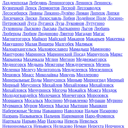
Лахденпохья
Лебедянь
Лениногорск
Ленинск
Ленинск-
Кузнецкий
Ленск
Лермонтов
Лесной
Лесозаводск
Лесосибирск
Ливны
Ликино-Дулёво
Лиман
Липецк
Липки
Лисичанск
Лиски
Лихославль
Лобня
Лодейное Поле
Лосино-
Петровский
Луга
Луганск
Луза
Лукоянов
Лутугино
Луховицы
Лысково
Лысьва
Лыткарино
Льгов
Любань
Люберцы
Любим
Людиново
Лянтор
Магадан
Магас
Магнитогорск
Майкоп
Майский
Макаров
Макарьев
Макеевка
Макушино
Малая Вишера
Малгобек
Малмыж
Малоархангельск
Малоярославец
Мамадыш
Мамоново
Мантурово
Мариинск
Мариинский Посад
Мариуполь
Маркс
Марьинка
Махачкала
Мглин
Мегион
Медвежьегорск
Медногорск
Медынь
Межгорье
Междуреченск
Мезень
Меленки
Мелеуз
Мелитополь
Менделеевск
Мензелинск
Мещовск
Миасс
Миколаївка
Микунь
Миллерово
Минеральные Воды
Минусинск
Миньяр
Мирноград
Мирный
Мирный
Миусинск
Михайлов
Михайловка
Михайловск
Михайловск
Мичуринск
Могоча
Можайск
Можга
Моздок
Молодогвардейск
Молочанск
Мончегорск
Морозовск
Моршанск
Мосальск
Моспино
Муравленко
Мураши
Мурино
Мурманск
Муром
Мценск
Мыски
Мытищи
Мышкин
Набережные Челны
Навашино
Наволоки
Надым
Назарово
Назрань
Называевск
Нальчик
Нариманов
Наро-Фоминск
Нарткала
Нарьян-Мар
Находка
Невель
Невельск
Невинномысск
Невьянск
Нелидово
Неман
Нерехта
Нерчинск