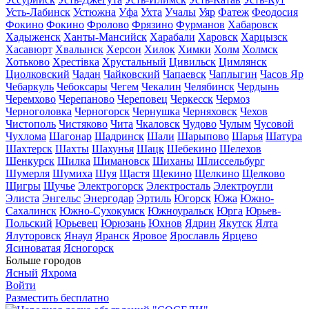
Усть-Лабинск
Устюжна
Уфа
Ухта
Учалы
Уяр
Фатеж
Феодосия
Фокино
Фокино
Фролово
Фрязино
Фурманов
Хабаровск
Хадыженск
Ханты-Мансийск
Харабали
Харовск
Харцызск
Хасавюрт
Хвалынск
Херсон
Хилок
Химки
Холм
Холмск
Хотьково
Хрестівка
Хрустальный
Цивильск
Цимлянск
Циолковский
Чадан
Чайковский
Чапаевск
Чаплыгин
Часов Яр
Чебаркуль
Чебоксары
Чегем
Чекалин
Челябинск
Чердынь
Черемхово
Черепаново
Череповец
Черкесск
Чермоз
Черноголовка
Черногорск
Чернушка
Черняховск
Чехов
Чистополь
Чистяково
Чита
Чкаловск
Чудово
Чулым
Чусовой
Чухлома
Шагонар
Шадринск
Шали
Шарыпово
Шарья
Шатура
Шахтерск
Шахты
Шахунья
Шацк
Шебекино
Шелехов
Шенкурск
Шилка
Шимановск
Шиханы
Шлиссельбург
Шумерля
Шумиха
Шуя
Щастя
Щекино
Щелкино
Щелково
Щигры
Щучье
Электрогорск
Электросталь
Электроугли
Элиста
Энгельс
Энергодар
Эртиль
Югорск
Южа
Южно-
Сахалинск
Южно-Сухокумск
Южноуральск
Юрга
Юрьев-
Польский
Юрьевец
Юрюзань
Юхнов
Ядрин
Якутск
Ялта
Ялуторовск
Янаул
Яранск
Яровое
Ярославль
Ярцево
Ясиноватая
Ясногорск
Больше городов
Ясный
Яхрома
Войти
Разместить бесплатно