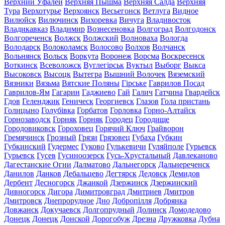
Верхний Уфалей
Верхняя Пышма
Верхняя Салда
Верхняя
Тура
Верхотурье
Верхоянск
Весьегонск
Ветлуга
Видное
Вилюйск
Вилючинск
Вихоревка
Вичуга
Владивосток
Владикавказ
Владимир
Вознесеновка
Волгоград
Волгодонск
Волгореченск
Волжск
Волжский
Волноваха
Вологда
Володарск
Волоколамск
Волосово
Волхов
Волчанск
Вольнянск
Вольск
Воркута
Воронеж
Ворсма
Воскресенск
Воткинск
Всеволожск
Вуглегірськ
Вуктыл
Выборг
Выкса
Высоковск
Высоцк
Вытегра
Вышний Волочек
Вяземский
Вязники
Вязьма
Вятские Поляны
Гірське
Гаврилов Посад
Гаврилов-Ям
Гагарин
Гаджиево
Гай
Галич
Гатчина
Гвардейск
Гдов
Геленджик
Геническ
Георгиевск
Глазов
Гола пристань
Голицыно
Голубівка
Горбатов
Горловка
Горно-Алтайск
Горнозаводск
Горняк
Горняк
Городец
Городище
Городовиковск
Гороховец
Горячий Ключ
Грайворон
Гремячинск
Грозный
Грязи
Грязовец
Губаха
Губкин
Губкинский
Гудермес
Гуково
Гулькевичи
Гуляйполе
Гурьевск
Гурьевск
Гусев
Гусиноозерск
Гусь-Хрустальный
Давлеканово
Дагестанские Огни
Далматово
Дальнегорск
Дальнереченск
Данилов
Данков
Дебальцево
Дегтярск
Дедовск
Демидов
Дербент
Десногорск
Джанкой
Дзержинск
Дзержинский
Дивногорск
Дигора
Димитровград
Дмитриев
Дмитров
Дмитровск
Днепрорудное
Дно
Добропілля
Добрянка
Довжанск
Докучаевск
Долгопрудный
Долинск
Домодедово
Донецк
Донецк
Донской
Дорогобуж
Дрезна
Дружковка
Дубна