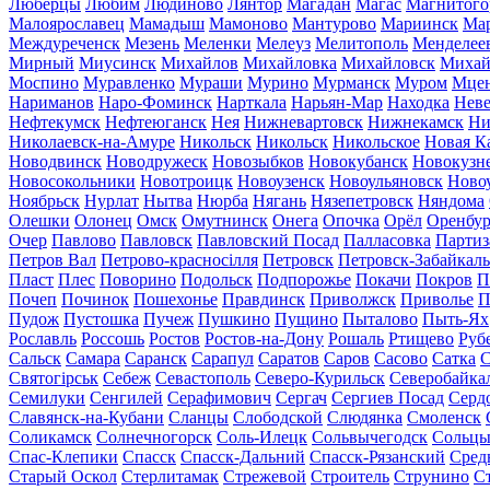
Люберцы
Любим
Людиново
Лянтор
Магадан
Магас
Магнитого
Малоярославец
Мамадыш
Мамоново
Мантурово
Мариинск
Ма
Междуреченск
Мезень
Меленки
Мелеуз
Мелитополь
Менделее
Мирный
Миусинск
Михайлов
Михайловка
Михайловск
Михай
Моспино
Муравленко
Мураши
Мурино
Мурманск
Муром
Мце
Нариманов
Наро-Фоминск
Нарткала
Нарьян-Мар
Находка
Неве
Нефтекумск
Нефтеюганск
Нея
Нижневартовск
Нижнекамск
Ни
Николаевск-на-Амуре
Никольск
Никольск
Никольское
Новая К
Новодвинск
Новодружеск
Новозыбков
Новокубанск
Новокузн
Новосокольники
Новотроицк
Новоузенск
Новоульяновск
Ново
Ноябрьск
Нурлат
Нытва
Нюрба
Нягань
Нязепетровск
Няндома
Олешки
Олонец
Омск
Омутнинск
Онега
Опочка
Орёл
Оренбур
Очер
Павлово
Павловск
Павловский Посад
Палласовка
Партиз
Петров Вал
Петрово-красносілля
Петровск
Петровск-Забайкал
Пласт
Плес
Поворино
Подольск
Подпорожье
Покачи
Покров
П
Почеп
Починок
Пошехонье
Правдинск
Приволжск
Приволье
П
Пудож
Пустошка
Пучеж
Пушкино
Пущино
Пыталово
Пыть-Ях
Рославль
Россошь
Ростов
Ростов-на-Дону
Рошаль
Ртищево
Руб
Сальск
Самара
Саранск
Сарапул
Саратов
Саров
Сасово
Сатка
С
Святогірськ
Себеж
Севастополь
Северо-Курильск
Северобайка
Семилуки
Сенгилей
Серафимович
Сергач
Сергиев Посад
Серд
Славянск-на-Кубани
Сланцы
Слободской
Слюдянка
Смоленск
Соликамск
Солнечногорск
Соль-Илецк
Сольвычегодск
Сольц
Спас-Клепики
Спасск
Спасск-Дальний
Спасск-Рязанский
Сред
Старый Оскол
Стерлитамак
Стрежевой
Строитель
Струнино
С