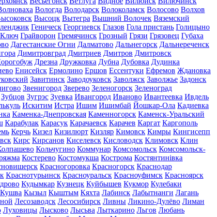
ерхоянск
Весьегонск
Ветлуга
Видное
Вилюйск
Вилючинск
Волноваха
Вологда
Володарск
Волоколамск
Волосово
Волхов
ысоковск
Высоцк
Вытегра
Вышний Волочек
Вяземский
еленджик
Геническ
Георгиевск
Глазов
Гола пристань
Голицыно
 Ключ
Грайворон
Гремячинск
Грозный
Грязи
Грязовец
Губаха
ово
Дагестанские Огни
Далматово
Дальнегорск
Дальнереченск
гора
Димитровград
Дмитриев
Дмитров
Дмитровск
орогобуж
Дрезна
Дружковка
Дубна
Дубовка
Дудинка
иево
Енисейск
Ермолино
Ершов
Ессентуки
Ефремов
Ждановка
ковский
Завитинск
Заводоуковск
Заволжск
Заволжье
Задонск
нигово
Звенигород
Зверево
Зеленогорск
Зеленоград
Зубцов
Зугрэс
Зуевка
Ивангород
Иваново
Ивантеевка
Ивдель
лькуль
Искитим
Истра
Ишим
Ишимбай
Йошкар-Ола
Кадиевка
нка
Каменка-Днепровская
Каменногорск
Каменск-Уральский
ш
Карабулак
Карасук
Карачаевск
Карачев
Каргат
Каргополь
емь
Керчь
Кизел
Кизилюрт
Кизляр
Кимовск
Кимры
Кингисепп
вск
Кирс
Кирсанов
Киселевск
Кисловодск
Климовск
Клин
Колпашево
Кольчугино
Коммунар
Комсомольск
Комсомольск-
ряжма
Костерево
Костомукша
Кострома
Костянтинівка
сновишерск
Красногоровка
Красногорск
Краснодар
к
Краснотурьинск
Красноуральск
Красноуфимск
Красноярск
дрово
Кудымкар
Кузнецк
Куйбышев
Кукмор
Кулебаки
Кушва
Кызыл
Кыштым
Кяхта
Лабинск
Лабытнанги
Лагань
сной
Лесозаводск
Лесосибирск
Ливны
Ликино-Дулёво
Лиман
о
Луховицы
Лысково
Лысьва
Лыткарино
Льгов
Любань