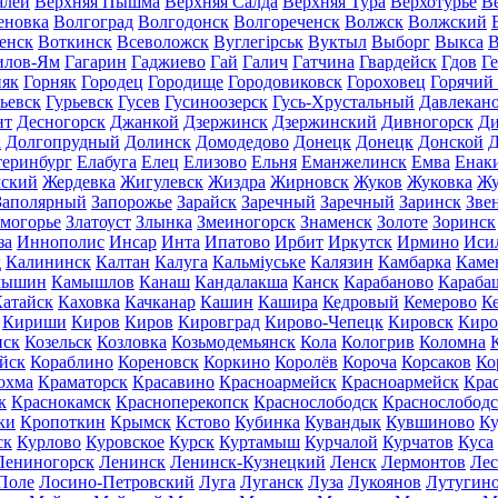
алей
Верхняя Пышма
Верхняя Салда
Верхняя Тура
Верхотурье
В
еновка
Волгоград
Волгодонск
Волгореченск
Волжск
Волжский
енск
Воткинск
Всеволожск
Вуглегірськ
Вуктыл
Выборг
Выкса
В
илов-Ям
Гагарин
Гаджиево
Гай
Галич
Гатчина
Гвардейск
Гдов
Г
няк
Горняк
Городец
Городище
Городовиковск
Гороховец
Горячий
ьевск
Гурьевск
Гусев
Гусиноозерск
Гусь-Хрустальный
Давлекан
нт
Десногорск
Джанкой
Дзержинск
Дзержинский
Дивногорск
Ди
к
Долгопрудный
Долинск
Домодедово
Донецк
Донецк
Донской
Д
теринбург
Елабуга
Елец
Елизово
Ельня
Еманжелинск
Емва
Енак
мский
Жердевка
Жигулевск
Жиздра
Жирновск
Жуков
Жуковка
Жу
Заполярный
Запорожье
Зарайск
Заречный
Заречный
Заринск
Зве
могорье
Златоуст
Злынка
Змеиногорск
Знаменск
Золоте
Зоринск
за
Иннополис
Инсар
Инта
Ипатово
Ирбит
Иркутск
Ирмино
Иси
д
Калининск
Калтан
Калуга
Кальміуське
Калязин
Камбарка
Каме
мышин
Камышлов
Канаш
Кандалакша
Канск
Карабаново
Караба
атайск
Каховка
Качканар
Кашин
Кашира
Кедровый
Кемерово
К
Кириши
Киров
Киров
Кировград
Кирово-Чепецк
Кировск
Киро
нск
Козельск
Козловка
Козьмодемьянск
Кола
Кологрив
Коломна
йск
Кораблино
Кореновск
Коркино
Королёв
Короча
Корсаков
Ко
охма
Краматорск
Красавино
Красноармейск
Красноармейск
Кра
к
Краснокамск
Красноперекопск
Краснослободск
Краснослободс
ки
Кропоткин
Крымск
Кстово
Кубинка
Кувандык
Кувшиново
Ку
ск
Курлово
Куровское
Курск
Куртамыш
Курчалой
Курчатов
Куса
Лениногорск
Ленинск
Ленинск-Кузнецкий
Ленск
Лермонтов
Ле
Поле
Лосино-Петровский
Луга
Луганск
Луза
Лукоянов
Лутугин