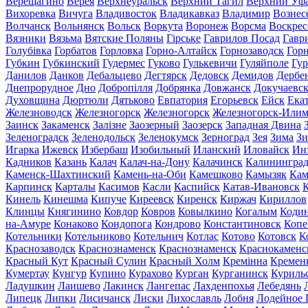
Верещагино
Верея
Верхнеуральск
Верхний Тагил
Верхний Уф
Вихоревка
Вичуга
Владивосток
Владикавказ
Владимир
Вознес
Волчанск
Вольнянск
Вольск
Воркута
Воронеж
Ворсма
Воскрес
Вязники
Вязьма
Вятские Поляны
Гірське
Гаврилов Посад
Гавр
Голубівка
Горбатов
Горловка
Горно-Алтайск
Горнозаводск
Гор
Губкин
Губкинский
Гудермес
Гуково
Гулькевичи
Гуляйполе
Гур
Данилов
Данков
Дебальцево
Дегтярск
Дедовск
Демидов
Дербе
Днепрорудное
Дно
Добропілля
Добрянка
Довжанск
Докучаевс
Духовщина
Дюртюли
Дятьково
Евпатория
Егорьевск
Ейск
Ека
Железноводск
Железногорск
Железногорск
Железногорск-Или
Заинск
Закаменск
Залізне
Заозерный
Заозерск
Западная Двина
Зеленоградск
Зеленодольск
Зеленокумск
Зерноград
Зея
Зима
Зи
Игарка
Ижевск
Избербаш
Изобильный
Иланский
Иловайск
Ин
Кадников
Казань
Калач
Калач-на-Дону
Калачинск
Калинингра
Каменск-Шахтинский
Камень-на-Оби
Камешково
Камызяк
Ка
Карпинск
Карталы
Касимов
Касли
Каспийск
Катав-Ивановск
К
Кинель
Кинешма
Кипуче
Киреевск
Киренск
Киржач
Кириллов
Клинцы
Княгинино
Ковдор
Ковров
Ковылкино
Когалым
Коди
на-Амуре
Конаково
Кондопога
Кондрово
Константиновск
Копе
Котельники
Котельниково
Котельнич
Котлас
Котово
Котовск
К
Краснозаводск
Краснознаменск
Краснознаменск
Краснокаменс
Красный Кут
Красный Сулин
Красный Холм
Кремінна
Кремен
Кумертау
Кунгур
Купино
Курахово
Курган
Курганинск
Куриль
Ладушкин
Лаишево
Лакинск
Лангепас
Лахденпохья
Лебедянь
Липецк
Липки
Лисичанск
Лиски
Лихославль
Лобня
Лодейное 