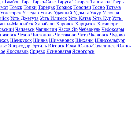
ца
Тамбов
Тара
Тарко-Сале
Таруса
Татарск
Таштагол
Тверь
ммот
Томск
Топки
Торецьк
Торжок
Торопец
Тосно
Тотьма
Углегорск
Угледар
Углич
Удачный
Удомля
Ужур
Узловая
ийск
Усть-Джегута
Усть-Илимск
Усть-Катав
Усть-Кут
Усть-
анты-Мансийск
Харабали
Харовск
Харцызск
Хасавюрт
овский
Чапаевск
Чаплыгин
Часов Яр
Чебаркуль
Чебоксары
няховск
Чехов
Чистополь
Чистяково
Чита
Чкаловск
Чудово
ехов
Шенкурск
Шилка
Шимановск
Шиханы
Шлиссельбург
льс
Энергодар
Эртиль
Югорск
Южа
Южно-Сахалинск
Южно-
вое
Ярославль
Ярцево
Ясиноватая
Ясногорск