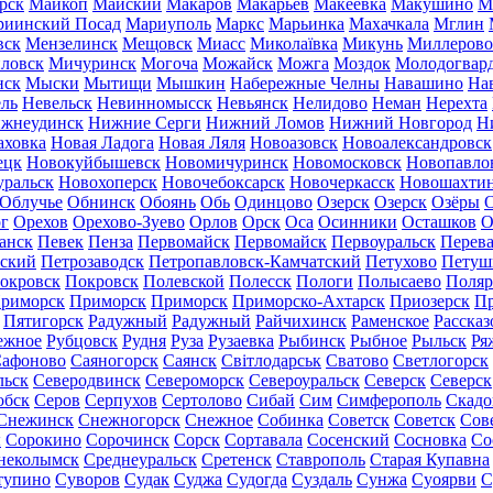
рск
Майкоп
Майский
Макаров
Макарьев
Макеевка
Макушино
М
риинский Посад
Мариуполь
Маркс
Марьинка
Махачкала
Мглин
вск
Мензелинск
Мещовск
Миасс
Миколаївка
Микунь
Миллерово
ловск
Мичуринск
Могоча
Можайск
Можга
Моздок
Молодогвар
нск
Мыски
Мытищи
Мышкин
Набережные Челны
Навашино
На
ль
Невельск
Невинномысск
Невьянск
Нелидово
Неман
Нерехта
жнеудинск
Нижние Серги
Нижний Ломов
Нижний Новгород
Н
аховка
Новая Ладога
Новая Ляля
Новоазовск
Новоалександровск
ецк
Новокуйбышевск
Новомичуринск
Новомосковск
Новопавло
уральск
Новохоперск
Новочебоксарск
Новочеркасск
Новошахти
Облучье
Обнинск
Обоянь
Обь
Одинцово
Озерск
Озерск
Озёры
О
г
Орехов
Орехово-Зуево
Орлов
Орск
Оса
Осинники
Осташков
О
анск
Певек
Пенза
Первомайск
Первомайск
Первоуральск
Перева
ьский
Петрозаводск
Петропавловск-Камчатский
Петухово
Петуш
окровск
Покровск
Полевской
Полесск
Пологи
Полысаево
Поляр
риморск
Приморск
Приморск
Приморско-Ахтарск
Приозерск
Пр
Пятигорск
Радужный
Радужный
Райчихинск
Раменское
Рассказ
ежное
Рубцовск
Рудня
Руза
Рузаевка
Рыбинск
Рыбное
Рыльск
Ря
афоново
Саяногорск
Саянск
Світлодарськ
Сватово
Светлогорск
льск
Северодвинск
Североморск
Североуральск
Северск
Северск
обск
Серов
Серпухов
Сертолово
Сибай
Сим
Симферополь
Скадо
Снежинск
Снежногорск
Снежное
Собинка
Советск
Советск
Сов
ы
Сорокино
Сорочинск
Сорск
Сортавала
Сосенский
Сосновка
Со
неколымск
Среднеуральск
Сретенск
Ставрополь
Старая Купавна
тупино
Суворов
Судак
Суджа
Судогда
Суздаль
Сунжа
Суоярви
С