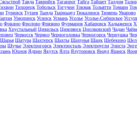
Сясьстрой
Тавда
Таврийск
Таганрог
Тайга
Тайшет
Талдом
Тали
Тихвин
Тихорецк
Тобольск
Тогучин
Токмак
Тольятти
Томари
То
ан
Туринск
Тутаев
Тында
Тырныауз
Тюкалинск
Тюмень
Уварово
артан
Урюпинск
Усинск
Усмань
Усолье
Усолье-Сибирское
Уссур
о
Фокино
Фролово
Фрязино
Фурманов
Хабаровск
Хадыженск
Х
івка
Хрустальный
Цивильск
Цимлянск
Циолковский
Чадан
Чайк
еповец
Черкесск
Чермоз
Черноголовка
Черногорск
Чернушка
Чер
Шарья
Шатура
Шахтерск
Шахты
Шахунья
Шацк
Шебекино
Шел
ры
Щучье
Электрогорск
Электросталь
Электроугли
Элиста
Энге
зань
Юхнов
Ядрин
Якутск
Ялта
Ялуторовск
Янаул
Яранск
Яро