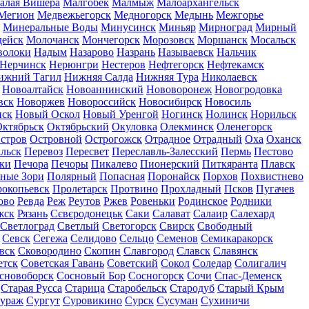
алая Вишера
Малгобек
Малмыж
Малоархангельск
Мегион
Медвежьегорск
Медногорск
Медынь
Межгорье
Минеральные Воды
Минусинск
Миньяр
Мирноград
Мирный
дейск
Молочанск
Мончегорск
Морозовск
Моршанск
Мосальск
волоки
Надым
Назарово
Назрань
Называевск
Нальчик
Нерчинск
Нерюнгри
Нестеров
Нефтегорск
Нефтекамск
ижний Тагил
Нижняя Салда
Нижняя Тура
Николаевск
Новоалтайск
Новоаннинский
Нововоронеж
Новогродовка
вск
Новоржев
Новороссийск
Новосибирск
Новосиль
нск
Новый Оскол
Новый Уренгой
Ногинск
Нолинск
Норильск
ктябрьск
Октябрьский
Окуловка
Олекминск
Оленегорск
стров
Островной
Острогожск
Отрадное
Отрадный
Оха
Оханск
льск
Перевоз
Пересвет
Переславль-Залесский
Пермь
Пестово
ки
Печора
Печоры
Пикалево
Пионерский
Питкяранта
Плавск
ные Зори
Полярный
Попасная
Поронайск
Порхов
Похвистнево
окопьевск
Пролетарск
Протвино
Прохладный
Псков
Пугачев
ово
Ревда
Реж
Реутов
Ржев
Ровеньки
Родинское
Родники
жск
Рязань
Сєвєродонецьк
Саки
Салават
Салаир
Салехард
Светлоград
Светлый
Светогорск
Свирск
Свободный
Севск
Сегежа
Селидово
Сельцо
Семенов
Семикаракорск
вск
Сковородино
Скопин
Славгород
Славск
Славянск
етск
Советская Гавань
Советский
Сокол
Соледар
Солигалич
сновоборск
Сосновый Бор
Сосногорск
Сочи
Спас-Деменск
Старая Русса
Старица
Старобельск
Стародуб
Старый Крым
ураж
Сургут
Суровикино
Сурск
Сусуман
Сухиничи