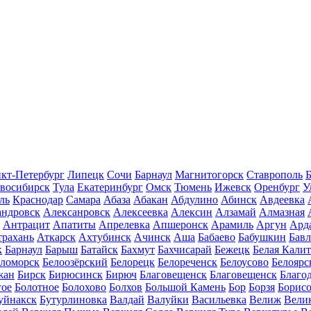
кт-Петербург
Липецк
Сочи
Барнаул
Магнитогорск
Ставрополь
Б
восибирск
Тула
Екатеринбург
Омск
Тюмень
Ижевск
Оренбург
У
ль
Краснодар
Самара
Абаза
Абакан
Абдулино
Абинск
Авдеевка
андровск
Алексанровск
Алексеевка
Алексин
Алзамай
Алмазная
Антрацит
Апатиты
Апрелевка
Апшеронск
Арамиль
Аргун
Ард
трахань
Аткарск
Ахтубинск
Ачинск
Аша
Бабаево
Бабушкин
Бав
к
Барнаул
Барыш
Батайск
Бахмут
Бахчисарай
Бежецк
Белая Калит
еломорск
Белоозёрский
Белорецк
Белореченск
Белоусово
Белоярс
жан
Бирск
Бирюсинск
Бирюч
Благовещенск
Благовещенск
Благо
гое
Болотное
Болохово
Болхов
Большой Камень
Бор
Борзя
Борисо
уйнакск
Бутурлиновка
Валдай
Валуйки
Васильевка
Велиж
Вели