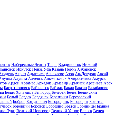
рянск
Набережные Челны
Тверь
Владивосток
Нижний
льяновск
Иркутск
Пенза
Уфа
Казань
Пермь
Хабаровск
Агидель
Агрыз
Адыгейск
Азнакаево
Азов
Ак-Довурак
Аксай
Алупка
Алушта
Алчевск
Альметьевск
Амвросиевка
Амурск
атов
Ардон
Арзамас
Аркадак
Армавир
Армянск
Арсеньев
Арск
лы
Багратионовск
Байкальск
Баймак
Бакал
Баксан
Балабаново
ва
Белая Холуница
Белгород
Белебей
Белев
Белинский
кий
Белый
Бердск
Бердянск
Березники
Березовский
дарный
Бобров
Богданович
Богородицк
Богородск
Боготол
глебск
Боровичи
Боровск
Бородино
Братск
Бронницы
Брянка
кие Луки
Великий Новгород
Великий Устюг
Вельск
Венев