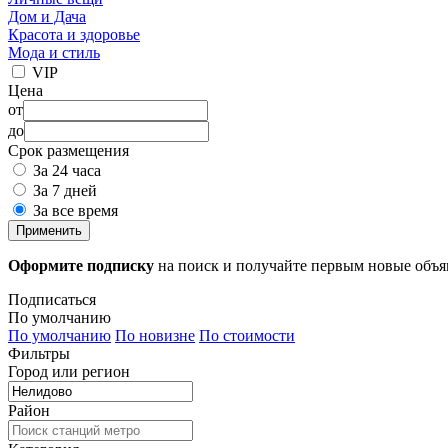
Дом и Дача
Красота и здоровье
Мода и стиль
VIP
Цена
от
до
Срок размещения
За 24 часа
За 7 дней
За все время
Применить
Оформите подписку
на поиск и получайте первым новые объ
Подписаться
По умолчанию
По умолчанию
По новизне
По стоимости
Фильтры
Город или регион
Район