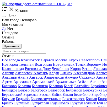
Каталог
Ваш город Нелидово
Мы угадали?
Да
Нет
Нелидово
Отмена
Районы
Применить
Отмена
Все города
Красноярск
Саратов
Москва
Курск
Севастополь
Сан
Новгород
Тольятти
Волгоград
Новокузнецк
Томск
Воронеж
Но
Калининград
Ростов-на-Дону
Челябинск
Киров
Рязань
Ярослав
Алагир
Алапаевск
Алатырь
Алдан
Алейск
Александров
Алекс
Анадырь
Анапа
Ангарск
Андреаполь
Анжеро-Судженск
Анива
Артем
Артемовск
Артемовский
Архангельск
Асбест
Асино
Ас
Балаково
Балахна
Балашиха
Балашов
Балей
Балтийск
Барабинс
Белицкое
Белово
Белогорск
Белогорск
Белозерск
Белокуриха
Б
Березовский
Берислав
Беслан
Бийск
Бикин
Билибино
Биробид
Богучар
Бодайбо
Боково-хрустальне
Бокситогорск
Болгар
Боло
Брянск
Бугульма
Бугуруслан
Буденновск
Бузулук
Буинск
Буй
Б