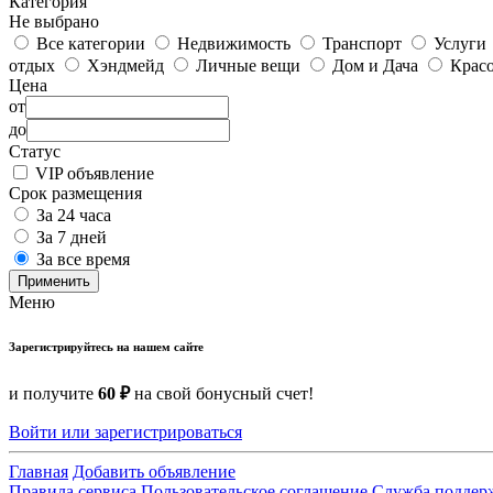
Категория
Не выбрано
Все категории
Недвижимость
Транспорт
Услуги
отдых
Хэндмейд
Личные вещи
Дом и Дача
Красо
Цена
от
до
Статус
VIP объявление
Срок размещения
За 24 часа
За 7 дней
За все время
Применить
Меню
Зарегистрируйтесь на нашем сайте
и получите
60 ₽
на свой бонусный счет!
Войти или зарегистрироваться
Главная
Добавить объявление
Правила сервиса
Пользовательское соглашение
Служба поддер