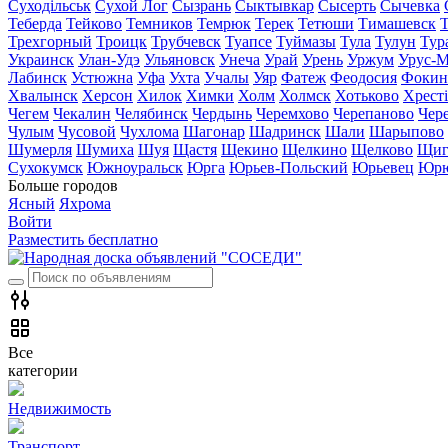
Суходільськ
Сухой Лог
Сызрань
Сыктывкар
Сысерть
Сычевка
Теберда
Тейково
Темников
Темрюк
Терек
Тетюши
Тимашевск
Трехгорный
Троицк
Трубчевск
Туапсе
Туймазы
Тула
Тулун
Тур
Украинск
Улан-Удэ
Ульяновск
Унеча
Урай
Урень
Уржум
Урус-М
Лабинск
Устюжна
Уфа
Ухта
Учалы
Уяр
Фатеж
Феодосия
Фокин
Хвалынск
Херсон
Хилок
Химки
Холм
Холмск
Хотьково
Хрест
Чегем
Чекалин
Челябинск
Чердынь
Черемхово
Черепаново
Чер
Чулым
Чусовой
Чухлома
Шагонар
Шадринск
Шали
Шарыпово
Шумерля
Шумиха
Шуя
Щастя
Щекино
Щелкино
Щелково
Щиг
Сухокумск
Южноуральск
Юрга
Юрьев-Польский
Юрьевец
Юрю
Больше городов
Ясный
Яхрома
Войти
Разместить бесплатно
Все
категории
Недвижимость
Транспорт