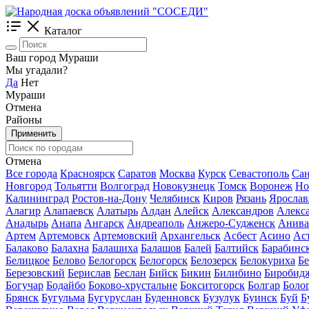
Каталог
Ваш город Мураши
Мы угадали?
Да
Нет
Мураши
Отмена
Районы
Применить
Отмена
Все города
Красноярск
Саратов
Москва
Курск
Севастополь
Сан
Новгород
Тольятти
Волгоград
Новокузнецк
Томск
Воронеж
Но
Калининград
Ростов-на-Дону
Челябинск
Киров
Рязань
Ярослав
Алагир
Алапаевск
Алатырь
Алдан
Алейск
Александров
Алекс
Анадырь
Анапа
Ангарск
Андреаполь
Анжеро-Судженск
Анива
Артем
Артемовск
Артемовский
Архангельск
Асбест
Асино
Ас
Балаково
Балахна
Балашиха
Балашов
Балей
Балтийск
Барабинс
Белицкое
Белово
Белогорск
Белогорск
Белозерск
Белокуриха
Б
Березовский
Берислав
Беслан
Бийск
Бикин
Билибино
Биробид
Богучар
Бодайбо
Боково-хрустальне
Бокситогорск
Болгар
Боло
Брянск
Бугульма
Бугуруслан
Буденновск
Бузулук
Буинск
Буй
Б