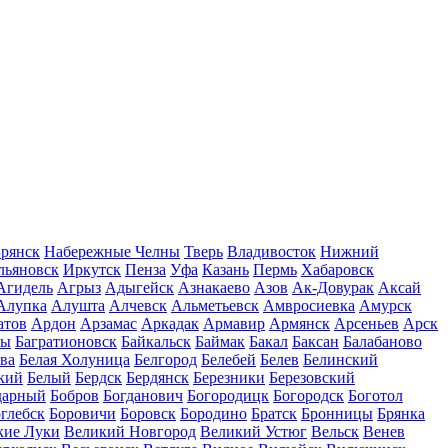
рянск
Набережные Челны
Тверь
Владивосток
Нижний
льяновск
Иркутск
Пенза
Уфа
Казань
Пермь
Хабаровск
Агидель
Агрыз
Адыгейск
Азнакаево
Азов
Ак-Довурак
Аксай
Алупка
Алушта
Алчевск
Альметьевск
Амвросиевка
Амурск
атов
Ардон
Арзамас
Аркадак
Армавир
Армянск
Арсеньев
Арск
лы
Багратионовск
Байкальск
Баймак
Бакал
Баксан
Балабаново
ва
Белая Холуница
Белгород
Белебей
Белев
Белинский
кий
Белый
Бердск
Бердянск
Березники
Березовский
дарный
Бобров
Богданович
Богородицк
Богородск
Боготол
глебск
Боровичи
Боровск
Бородино
Братск
Бронницы
Брянка
кие Луки
Великий Новгород
Великий Устюг
Вельск
Венев