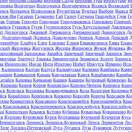
алей
Верхняя Пышма
Верхняя Салда
Верхняя Тура
Верхотурье
В
еновка
Волгоград
Волгодонск
Волгореченск
Волжск
Волжский
енск
Воткинск
Всеволожск
Вуглегірськ
Вуктыл
Выборг
Выкса
В
илов-Ям
Гагарин
Гаджиево
Гай
Галич
Гатчина
Гвардейск
Гдов
Г
няк
Горняк
Городец
Городище
Городовиковск
Гороховец
Горячий
ьевск
Гурьевск
Гусев
Гусиноозерск
Гусь-Хрустальный
Давлекан
нт
Десногорск
Джанкой
Дзержинск
Дзержинский
Дивногорск
Ди
к
Долгопрудный
Долинск
Домодедово
Донецк
Донецк
Донской
Д
теринбург
Елабуга
Елец
Елизово
Ельня
Еманжелинск
Емва
Енак
мский
Жердевка
Жигулевск
Жиздра
Жирновск
Жуков
Жуковка
Жу
Заполярный
Запорожье
Зарайск
Заречный
Заречный
Заринск
Зве
могорье
Златоуст
Злынка
Змеиногорск
Знаменск
Золоте
Зоринск
за
Иннополис
Инсар
Инта
Ипатово
Ирбит
Иркутск
Ирмино
Иси
д
Калининск
Калтан
Калуга
Кальміуське
Калязин
Камбарка
Каме
мышин
Камышлов
Канаш
Кандалакша
Канск
Карабаново
Караба
атайск
Каховка
Качканар
Кашин
Кашира
Кедровый
Кемерово
К
Кириши
Киров
Киров
Кировград
Кирово-Чепецк
Кировск
Киро
нск
Козельск
Козловка
Козьмодемьянск
Кола
Кологрив
Коломна
йск
Кораблино
Кореновск
Коркино
Королёв
Короча
Корсаков
Ко
охма
Краматорск
Красавино
Красноармейск
Красноармейск
Кра
к
Краснокамск
Красноперекопск
Краснослободск
Краснослободс
ки
Кропоткин
Крымск
Кстово
Кубинка
Кувандык
Кувшиново
Ку
ск
Курлово
Куровское
Курск
Куртамыш
Курчалой
Курчатов
Куса
Лениногорск
Ленинск
Ленинск-Кузнецкий
Ленск
Лермонтов
Ле
Поле
Лосино-Петровский
Луга
Луганск
Луза
Лукоянов
Лутугин