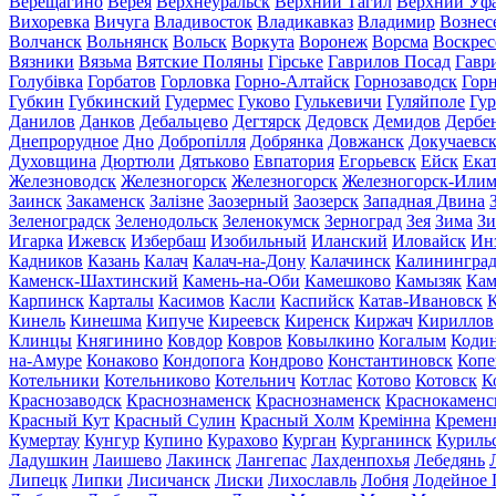
Верещагино
Верея
Верхнеуральск
Верхний Тагил
Верхний Уф
Вихоревка
Вичуга
Владивосток
Владикавказ
Владимир
Вознес
Волчанск
Вольнянск
Вольск
Воркута
Воронеж
Ворсма
Воскрес
Вязники
Вязьма
Вятские Поляны
Гірське
Гаврилов Посад
Гавр
Голубівка
Горбатов
Горловка
Горно-Алтайск
Горнозаводск
Гор
Губкин
Губкинский
Гудермес
Гуково
Гулькевичи
Гуляйполе
Гур
Данилов
Данков
Дебальцево
Дегтярск
Дедовск
Демидов
Дербе
Днепрорудное
Дно
Добропілля
Добрянка
Довжанск
Докучаевс
Духовщина
Дюртюли
Дятьково
Евпатория
Егорьевск
Ейск
Ека
Железноводск
Железногорск
Железногорск
Железногорск-Или
Заинск
Закаменск
Залізне
Заозерный
Заозерск
Западная Двина
Зеленоградск
Зеленодольск
Зеленокумск
Зерноград
Зея
Зима
Зи
Игарка
Ижевск
Избербаш
Изобильный
Иланский
Иловайск
Ин
Кадников
Казань
Калач
Калач-на-Дону
Калачинск
Калинингра
Каменск-Шахтинский
Камень-на-Оби
Камешково
Камызяк
Ка
Карпинск
Карталы
Касимов
Касли
Каспийск
Катав-Ивановск
К
Кинель
Кинешма
Кипуче
Киреевск
Киренск
Киржач
Кириллов
Клинцы
Княгинино
Ковдор
Ковров
Ковылкино
Когалым
Коди
на-Амуре
Конаково
Кондопога
Кондрово
Константиновск
Копе
Котельники
Котельниково
Котельнич
Котлас
Котово
Котовск
К
Краснозаводск
Краснознаменск
Краснознаменск
Краснокаменс
Красный Кут
Красный Сулин
Красный Холм
Кремінна
Кремен
Кумертау
Кунгур
Купино
Курахово
Курган
Курганинск
Куриль
Ладушкин
Лаишево
Лакинск
Лангепас
Лахденпохья
Лебедянь
Липецк
Липки
Лисичанск
Лиски
Лихославль
Лобня
Лодейное 