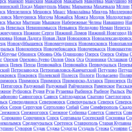
рск
Майкоп
Майский
Макаров
Макарьев
Макеевка
Макушино
М
риинский Посад
Мариуполь
Маркс
Марьинка
Махачкала
Мглин
вск
Мензелинск
Мещовск
Миасс
Миколаївка
Микунь
Миллерово
ловск
Мичуринск
Могоча
Можайск
Можга
Моздок
Молодогвар
нск
Мыски
Мытищи
Мышкин
Набережные Челны
Навашино
На
ль
Невельск
Невинномысск
Невьянск
Нелидово
Неман
Нерехта
жнеудинск
Нижние Серги
Нижний Ломов
Нижний Новгород
Н
аховка
Новая Ладога
Новая Ляля
Новоазовск
Новоалександровск
ецк
Новокуйбышевск
Новомичуринск
Новомосковск
Новопавло
уральск
Новохоперск
Новочебоксарск
Новочеркасск
Новошахти
Облучье
Обнинск
Обоянь
Обь
Одинцово
Озерск
Озерск
Озёры
О
г
Орехов
Орехово-Зуево
Орлов
Орск
Оса
Осинники
Осташков
О
анск
Певек
Пенза
Первомайск
Первомайск
Первоуральск
Перева
ьский
Петрозаводск
Петропавловск-Камчатский
Петухово
Петуш
окровск
Покровск
Полевской
Полесск
Пологи
Полысаево
Поляр
риморск
Приморск
Приморск
Приморско-Ахтарск
Приозерск
Пр
Пятигорск
Радужный
Радужный
Райчихинск
Раменское
Рассказ
ежное
Рубцовск
Рудня
Руза
Рузаевка
Рыбинск
Рыбное
Рыльск
Ря
афоново
Саяногорск
Саянск
Світлодарськ
Сватово
Светлогорск
льск
Северодвинск
Североморск
Североуральск
Северск
Северск
обск
Серов
Серпухов
Сертолово
Сибай
Сим
Симферополь
Скадо
Снежинск
Снежногорск
Снежное
Собинка
Советск
Советск
Сов
ы
Сорокино
Сорочинск
Сорск
Сортавала
Сосенский
Сосновка
Со
неколымск
Среднеуральск
Сретенск
Ставрополь
Старая Купавна
тупино
Суворов
Судак
Суджа
Судогда
Суздаль
Сунжа
Суоярви
С