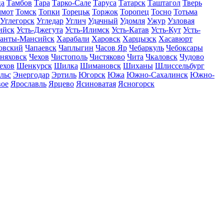
ца
Тамбов
Тара
Тарко-Сале
Таруса
Татарск
Таштагол
Тверь
ммот
Томск
Топки
Торецьк
Торжок
Торопец
Тосно
Тотьма
Углегорск
Угледар
Углич
Удачный
Удомля
Ужур
Узловая
ийск
Усть-Джегута
Усть-Илимск
Усть-Катав
Усть-Кут
Усть-
анты-Мансийск
Харабали
Харовск
Харцызск
Хасавюрт
овский
Чапаевск
Чаплыгин
Часов Яр
Чебаркуль
Чебоксары
няховск
Чехов
Чистополь
Чистяково
Чита
Чкаловск
Чудово
ехов
Шенкурск
Шилка
Шимановск
Шиханы
Шлиссельбург
льс
Энергодар
Эртиль
Югорск
Южа
Южно-Сахалинск
Южно-
вое
Ярославль
Ярцево
Ясиноватая
Ясногорск